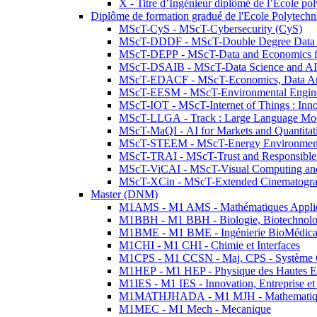
X - Titre d’Ingénieur diplômé de l’École po
Diplôme de formation gradué de l'Ecole Polytec
MScT-CyS - MScT-Cybersecurity (CyS)
MScT-DDDF - MScT-Double Degree Data 
MScT-DEPP - MScT-Data and Economics fo
MScT-DSAIB - MScT-Data Science and AI 
MScT-EDACF - MScT-Economics, Data Anal
MScT-EESM - MScT-Environmental Enginee
MScT-IOT - MScT-Internet of Things : Inn
MScT-LLGA - Track : Large Language Mode
MScT-MaQI - AI for Markets and Quantitat
MScT-STEEM - MScT-Energy Environment 
MScT-TRAI - MScT-Trust and Responsible
MScT-ViCAI - MScT-Visual Computing and
MScT-XCin - MScT-Extended Cinematogr
Master (DNM)
M1AMS - M1 AMS - Mathématiques Appliqué
M1BBH - M1 BBH - Biologie, Biotechnolog
M1BME - M1 BME - Ingénierie BioMédica
M1CHI - M1 CHI - Chimie et Interfaces
M1CPS - M1 CCSN - Maj. CPS - Système 
M1HEP - M1 HEP - Physique des Hautes E
M1IES - M1 IES - Innovation, Entreprise et
M1MATHJHADA - M1 MJH - Mathematiqu
M1MEC - M1 Mech - Mecanique