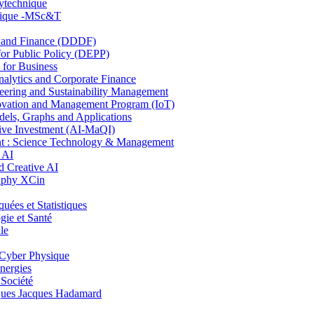
lytechnique
hnique -MSc&T
and Finance (DDDF)
r Public Policy (DEPP)
for Business
ytics and Corporate Finance
ring and Sustainability Management
ovation and Management Program (IoT)
ls, Graphs and Applications
ive Investment (AI-MaQI)
: Science Technology & Management
 AI
 Creative AI
aphy XCin
es et Statistiques
ie et Santé
le
Cyber Physique
nergies
 Société
es Jacques Hadamard