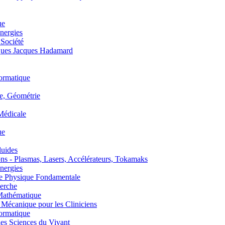
ue
nergies
 Société
es Jacques Hadamard
ormatique
, Géométrie
édicale
ue
uides
s - Plasmas, Lasers, Accélérateurs, Tokamaks
nergies
de Physique Fondamentale
erche
athématique
anique pour les Cliniciens
ormatique
s Sciences du Vivant