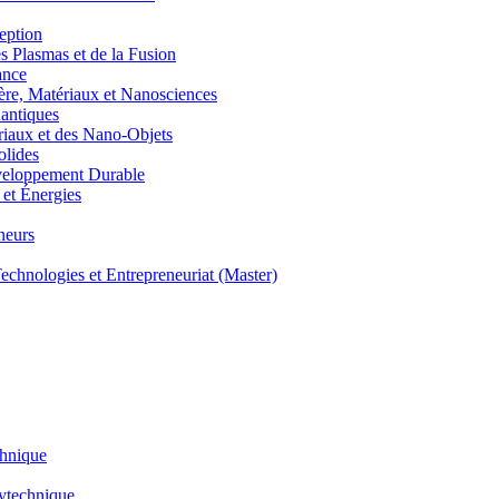
eption
lasmas et de la Fusion
ance
, Matériaux et Nanosciences
ntiques
aux et des Nano-Objets
lides
eloppement Durable
et Énergies
neurs
hnologies et Entrepreneuriat (Master)
chnique
lytechnique