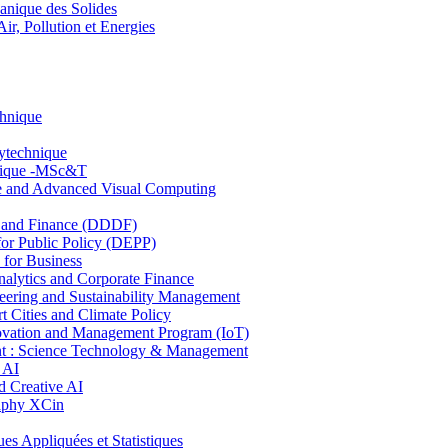
nique des Solides
, Pollution et Energies
chnique
lytechnique
hnique -MSc&T
ce and Advanced Visual Computing
and Finance (DDDF)
r Public Policy (DEPP)
for Business
ytics and Corporate Finance
ring and Sustainability Management
Cities and Climate Policy
ovation and Management Program (IoT)
: Science Technology & Management
 AI
 Creative AI
aphy XCin
ppliquées et Statistiques