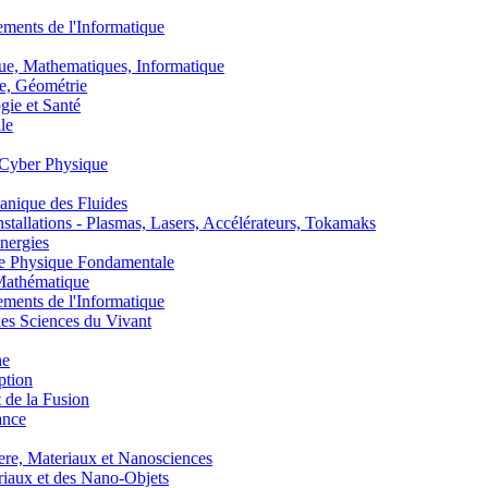
nts de l'Informatique
, Mathematiques, Informatique
, Géométrie
ie et Santé
le
Cyber Physique
nique des Fluides
lations - Plasmas, Lasers, Accélérateurs, Tokamaks
nergies
de Physique Fondamentale
athématique
nts de l'Informatique
s Sciences du Vivant
he
ption
 de la Fusion
ance
, Materiaux et Nanosciences
aux et des Nano-Objets