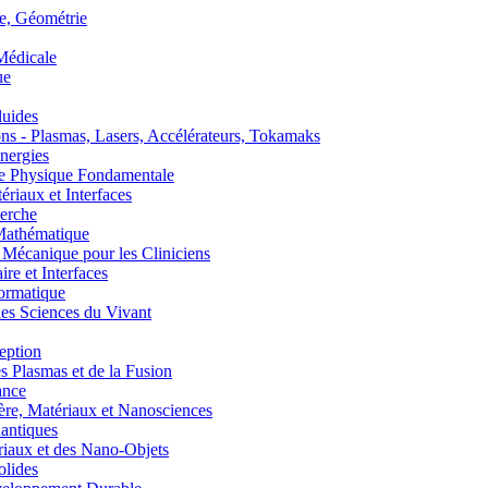
, Géométrie
édicale
ue
uides
s - Plasmas, Lasers, Accélérateurs, Tokamaks
nergies
de Physique Fondamentale
aux et Interfaces
erche
athématique
anique pour les Cliniciens
 et Interfaces
ormatique
s Sciences du Vivant
eption
lasmas et de la Fusion
ance
, Matériaux et Nanosciences
ntiques
aux et des Nano-Objets
lides