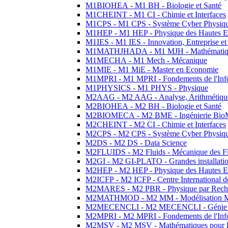
M1BIOHEA - M1 BH - Biologie et Santé
M1CHEINT - M1 CI - Chimie et Interfaces
M1CPS - M1 CPS - Système Cyber Physiq
M1HEP - M1 HEP - Physique des Hautes E
M1IES - M1 IES - Innovation, Entreprise et
M1MATHJHADA - M1 MJH - Mathématiqu
M1MECHA - M1 Mech - Mécanique
M1MIE - M1 MiE - Master en Economie
M1MPRI - M1 MPRI - Fondements de l'Inf
M1PHYSICS - M1 PHYS - Physique
M2AAG - M2 AAG - Analyse, Arithmétique
M2BIOHEA - M2 BH - Biologie et Santé
M2BIOMECA - M2 BME - Ingénierie BioM
M2CHEINT - M2 CI - Chimie et Interfaces
M2CPS - M2 CPS - Système Cyber Physiq
M2DS - M2 DS - Data Science
M2FLUIDS - M2 Fluids - Mécanique des Fl
M2GI - M2 GI-PLATO - Grandes installation
M2HEP - M2 HEP - Physique des Hautes E
M2ICFP - M2 ICFP - Centre International 
M2MARES - M2 PBR - Physique par Rech
M2MATHMOD - M2 MM - Modélisation M
M2MECENCLI - M2 MECENCLI - Génie Méc
M2MPRI - M2 MPRI - Fondements de l'Inf
M2MSV - M2 MSV - Mathématiques pour le