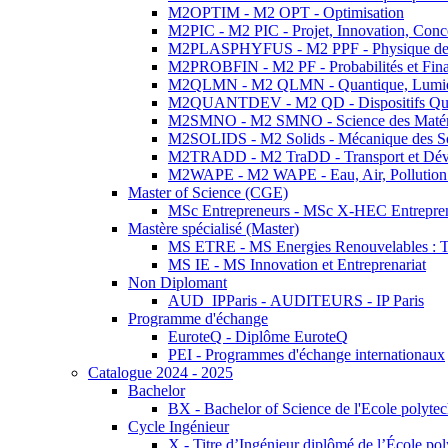
M2OPTIM - M2 OPT - Optimisation
M2PIC - M2 PIC - Projet, Innovation, Conc
M2PLASPHYFUS - M2 PPF - Physique des P
M2PROBFIN - M2 PF - Probabilités et Fin
M2QLMN - M2 QLMN - Quantique, Lumière
M2QUANTDEV - M2 QD - Dispositifs Qua
M2SMNO - M2 SMNO - Science des Matéri
M2SOLIDS - M2 Solids - Mécanique des So
M2TRADD - M2 TraDD - Transport et Dév
M2WAPE - M2 WAPE - Eau, Air, Pollution 
Master of Science (CGE)
MSc Entrepreneurs - MSc X-HEC Entrepre
Mastère spécialisé (Master)
MS ETRE - MS Energies Renouvelables : Tec
MS IE - MS Innovation et Entreprenariat
Non Diplomant
AUD_IPParis - AUDITEURS - IP Paris
Programme d'échange
EuroteQ - Diplôme EuroteQ
PEI - Programmes d'échange internationaux
Catalogue 2024 - 2025
Bachelor
BX - Bachelor of Science de l'Ecole polyte
Cycle Ingénieur
X - Titre d’Ingénieur diplômé de l’École po