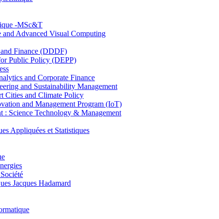
hnique -MSc&T
ce and Advanced Visual Computing
and Finance (DDDF)
r Public Policy (DEPP)
ess
ytics and Corporate Finance
ring and Sustainability Management
Cities and Climate Policy
ovation and Management Program (IoT)
: Science Technology & Management
ppliquées et Statistiques
ue
nergies
 Société
es Jacques Hadamard
ormatique