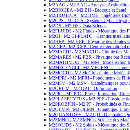
M2AAG - M2 AAG - Analyse, Arithmétique
M2BIOHEA - M2 BH - Biologie et Santé
M2BIOMECA - M2 BME - Ingénierie BioM
M2CPS - M2 CPS - Système Cyber Physiq
M2DS - M2 DS - Data Science
M2FLUIDS - M2 Fluids - Mécanique des Fl
M2GI - M2 GI-PLATO - Grandes installation
M2HEP - M2 HEP - Physique des Hautes E
M2ICFP - M2 ICFP - Centre International 
M2MACHI - M2 MACHI - Chimie des Matéri
M2MARES - M2 PBR - Physique par Rech
M2MATHMOD - M2 MM - Modélisation M
M2MECENCLI - M2 MECENCLI - Génie Méc
M2MOCHI - M2 MoChI - Chimie Moléculaire
M2MPRI - M2 MPRI - Fondements de l'Inf
M2MSV - M2 MSV - Mathématiques pour le
M2OPTIM - M2 OPT - Optimisation
M2PIC - M2 PIC - Projet, Innovation, Conc
M2PLASPHYFUS - M2 PPF - Physique des P
M2PROBFIN - M2 PF - Probabilités et Fin
M2QLMN - M2 QLMN - Quantique, Lumière
M2QUANTDEV - M2 QD - Dispositifs Qua
M2SMNO - M2 SMNO - Science des Matéri
M2SOLIDS - M2 Solids - Mécanique des So