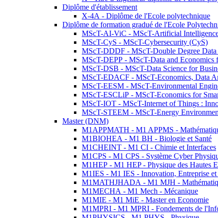
Diplôme d'établissement
X-4A - Diplôme de l'Ecole polytechnique
Diplôme de formation gradué de l'Ecole Polytec
MScT-AI-ViC - MScT-Artificial Intelligen
MScT-CyS - MScT-Cybersecurity (CyS)
MScT-DDDF - MScT-Double Degree Data 
MScT-DEPP - MScT-Data and Economics fo
MScT-DSB - MScT-Data Science for Busin
MScT-EDACF - MScT-Economics, Data Anal
MScT-EESM - MScT-Environmental Enginee
MScT-ESCLiP - MScT-Economics for Smart 
MScT-IOT - MScT-Internet of Things : Inn
MScT-STEEM - MScT-Energy Environment 
Master (DNM)
M1APPMATH - M1 APPMS - Mathématiques A
M1BIOHEA - M1 BH - Biologie et Santé
M1CHEINT - M1 CI - Chimie et Interfaces
M1CPS - M1 CPS - Système Cyber Physiq
M1HEP - M1 HEP - Physique des Hautes E
M1IES - M1 IES - Innovation, Entreprise et
M1MATHJHADA - M1 MJH - Mathématiqu
M1MECHA - M1 Mech - Mécanique
M1MIE - M1 MiE - Master en Economie
M1MPRI - M1 MPRI - Fondements de l'Inf
M1PHYSICS - M1 PHYS - Physique