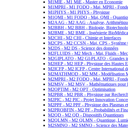
M1MIE - M1 MiE - Master en Economie
M1MPRI - M1 FODQ - Maj. MPRI - Fondeme
M1PHYS - M1 PHYS - Physique
M1QMI - M1 FODQ - Maj. QMI - Quantique
M2AAG - M2 AAG - Analyse, Arithmétique
M2BBH - M2 BBH - Biologie, Biotechnolog
M2BME - M2 BME - Ingénierie BioMédica
M2CHI - M2 CHI - Chimie et Interfaces
M2CPS - M2 CCSN - Maj. CPS - Système 
M2DS - M2 DS - Science des données
M2FLUIDS - M2 Mech - Maj. Fluids - Meca
M2GIPLATO - M2 GI-PLATO - Grandes instal
M2HEP - M2 HEP - Physique des Hautes E
M2ICFP - M2 ICFP - Centre International 
M2MATHMOD - M2 MM - Modélisation M
M2MPRI - M2 FODQ - Maj. MPRI - Fondeme
M2MSV - M2 MSV - Mathématiques pour le
M2OPTIM - M2 OPT - Optimisation
M2PBR - M2 PBR - Physique par Recherc
M2PIC - M2 PIC - Projet Innovation Conce
M2PPF - M2 PPF - Physique des Plasmas et
M2PROBFIN - M2 PF - Probabilités et Fin
M2QD - M2 QD - Dispositifs Quantiques
M2QLMN - M2 QLMN - Quantique, Lumiere
M2SMNO - M2 SMNO - Science des Materi