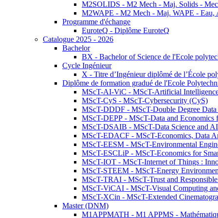
M2SOLIDS - M2 Mech - Maj. Solids - Meca
M2WAPE - M2 Mech - Maj. WAPE - Eau, Air
Programme d'échange
EuroteQ - Diplôme EuroteQ
Catalogue 2025 - 2026
Bachelor
BX - Bachelor of Science de l'Ecole polyte
Cycle Ingénieur
X - Titre d’Ingénieur diplômé de l’École po
Diplôme de formation gradué de l'Ecole Polytec
MScT-AI-ViC - MScT-Artificial Intelligen
MScT-CyS - MScT-Cybersecurity (CyS)
MScT-DDDF - MScT-Double Degree Data 
MScT-DEPP - MScT-Data and Economics fo
MScT-DSAIB - MScT-Data Science and AI 
MScT-EDACF - MScT-Economics, Data Anal
MScT-EESM - MScT-Environmental Enginee
MScT-ESCLiP - MScT-Economics for Smart 
MScT-IOT - MScT-Internet of Things : Inn
MScT-STEEM - MScT-Energy Environment 
MScT-TRAI - MScT-Trust and Responsible
MScT-ViCAI - MScT-Visual Computing and
MScT-XCin - MScT-Extended Cinematogr
Master (DNM)
M1APPMATH - M1 APPMS - Mathématiques A