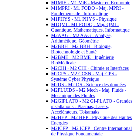
M1MIE - M1 MiE - Master en Economie
M1MPRI - M1 FODQ - Maj. MPRI -
Fondements de l'Informatique
M1PHYS - M1 PHYS - Physique
M1QMI - M1 FODQ - Maj. QMI -
Quantique, Mathematiques, Informatique
M2AAG - M2 AAG - Analyse,
Arithmétique, Géométrie
M2BBH - M2 BBH - Biologie,
Biotechnologie et Santé
M2BME - M2 BME - Ingénierie
BioMédicale
M2CHI - M2 CHI - Chimie et Interfaces
M2CPS - M2 CCSN - Maj. CPS -
Système Cyber Physique
M2DS - M2 DS - Science des données
M2FLUIDS - M2 Mech - Maj. Fluids -
Mecanique des Fluides
M2GIPLATO - M2 GI-PLATO - Grandes
installations - Plasmas, Lasers,
Accélérateurs, Tokamaks
M2HEP - M2 HEP - Physique des Hautes
Energies
M2ICFP - M2 ICFP - Centre International
de Physique Fondamentale