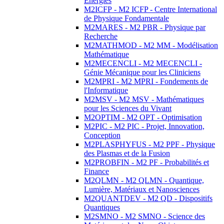
Energies
M2ICFP - M2 ICFP - Centre International
de Physique Fondamentale
M2MARES - M2 PBR - Physique par
Recherche
M2MATHMOD - M2 MM - Modélisation
Mathématique
M2MECENCLI - M2 MECENCLI -
Génie Mécanique pour les Cliniciens
M2MPRI - M2 MPRI - Fondements de
l'Informatique
M2MSV - M2 MSV - Mathématiques
pour les Sciences du Vivant
M2OPTIM - M2 OPT - Optimisation
M2PIC - M2 PIC - Projet, Innovation,
Conception
M2PLASPHYFUS - M2 PPF - Physique
des Plasmas et de la Fusion
M2PROBFIN - M2 PF - Probabilités et
Finance
M2QLMN - M2 QLMN - Quantique,
Lumière, Matériaux et Nanosciences
M2QUANTDEV - M2 QD - Dispositifs
Quantiques
M2SMNO - M2 SMNO - Science des