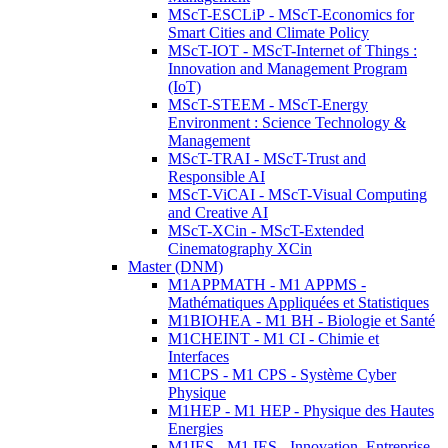
MScT-ESCLiP - MScT-Economics for
Smart Cities and Climate Policy
MScT-IOT - MScT-Internet of Things :
Innovation and Management Program
(IoT)
MScT-STEEM - MScT-Energy
Environment : Science Technology &
Management
MScT-TRAI - MScT-Trust and
Responsible AI
MScT-ViCAI - MScT-Visual Computing
and Creative AI
MScT-XCin - MScT-Extended
Cinematography XCin
Master (DNM)
M1APPMATH - M1 APPMS -
Mathématiques Appliquées et Statistiques
M1BIOHEA - M1 BH - Biologie et Santé
M1CHEINT - M1 CI - Chimie et
Interfaces
M1CPS - M1 CPS - Système Cyber
Physique
M1HEP - M1 HEP - Physique des Hautes
Energies
M1IES - M1 IES - Innovation, Entreprise