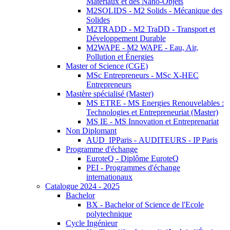
Matériaux et des Nano-Objets
M2SOLIDS - M2 Solids - Mécanique des
Solides
M2TRADD - M2 TraDD - Transport et
Développement Durable
M2WAPE - M2 WAPE - Eau, Air,
Pollution et Énergies
Master of Science (CGE)
MSc Entrepreneurs - MSc X-HEC
Entrepreneurs
Mastère spécialisé (Master)
MS ETRE - MS Energies Renouvelables :
Technologies et Entrepreneuriat (Master)
MS IE - MS Innovation et Entreprenariat
Non Diplomant
AUD_IPParis - AUDITEURS - IP Paris
Programme d'échange
EuroteQ - Diplôme EuroteQ
PEI - Programmes d'échange
internationaux
Catalogue 2024 - 2025
Bachelor
BX - Bachelor of Science de l'Ecole
polytechnique
Cycle Ingénieur