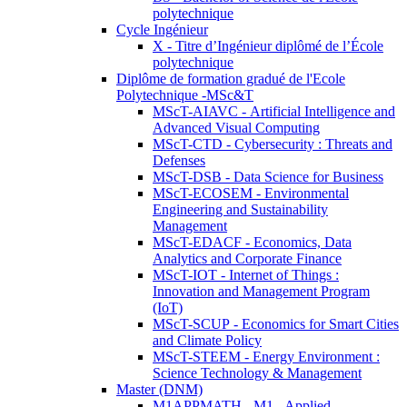
polytechnique
Cycle Ingénieur
X - Titre d’Ingénieur diplômé de l’École
polytechnique
Diplôme de formation gradué de l'Ecole
Polytechnique -MSc&T
MScT-AIAVC - Artificial Intelligence and
Advanced Visual Computing
MScT-CTD - Cybersecurity : Threats and
Defenses
MScT-DSB - Data Science for Business
MScT-ECOSEM - Environmental
Engineering and Sustainability
Management
MScT-EDACF - Economics, Data
Analytics and Corporate Finance
MScT-IOT - Internet of Things :
Innovation and Management Program
(IoT)
MScT-SCUP - Economics for Smart Cities
and Climate Policy
MScT-STEEM - Energy Environment :
Science Technology & Management
Master (DNM)
M1APPMATH - M1 - Applied