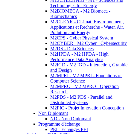
M1SCTECHNRJ - M1 - Sciences and
Technologies for Energy
M2BIOMECA - M2 Biomeca -
Biomechanics
M2CLEAR - CLimat, Environnement,
Applications et Recherche - Water, Air,
Pollution and Energy
M2CPS - Cyber Physical System
M2CYBER - M2 Cyber - Cybersecurity
M2DS - Data Sciences
M2HPDA - M2 HPDA - High
Performance Data Analytics
M2IGD - M2 IGD - Interaction, Graphic
and Design
M2MPRI - M2 MPRI - Foudations of
Computer Science
M2MPRO - M2 MPRO - Operation
Research
M2PDS - M2 PDS - Parallel and
Distributed Systems
M2PIC - Projet Innovation Conception
Non Diplomant
ND - Non Diplomant
Programme d'échange
PEI - Echanges PEI