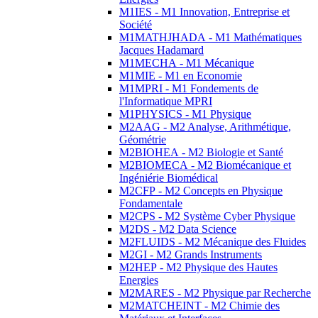
M1IES - M1 Innovation, Entreprise et
Société
M1MATHJHADA - M1 Mathématiques
Jacques Hadamard
M1MECHA - M1 Mécanique
M1MIE - M1 en Economie
M1MPRI - M1 Fondements de
l'Informatique MPRI
M1PHYSICS - M1 Physique
M2AAG - M2 Analyse, Arithmétique,
Géométrie
M2BIOHEA - M2 Biologie et Santé
M2BIOMECA - M2 Biomécanique et
Ingéniérie Biomédical
M2CFP - M2 Concepts en Physique
Fondamentale
M2CPS - M2 Système Cyber Physique
M2DS - M2 Data Science
M2FLUIDS - M2 Mécanique des Fluides
M2GI - M2 Grands Instruments
M2HEP - M2 Physique des Hautes
Energies
M2MARES - M2 Physique par Recherche
M2MATCHEINT - M2 Chimie des