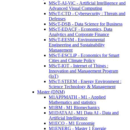
MScT-AI-ViC - Artificial Intelligence and
Advanced Visual Computing
MScT-CTD - Cybersecurity : Threats and
Defenses
MScT-DSB - Data Science for Business
MScT-EDACF - Economics, Data
Analytics and Corporate Finance
MScT-EESM - Environmental
Engineering and Sustainability
Management
MScT-ESCLiP - Economics for Smart
Cities and Climate Policy
MScT-IOT - Internet of Things :
Innovation and Management Program
(IoT)
MScT-STEEM - Energy Environment :
Science Technology & Management
Master (DNM)
M1APPMATH - M1 - Applied
Mathematics and statistics
M1BM - M1 Biomechanics
M1DATAAI - M1 Data AI - Data and
Artificial Intelligence
M1ECO - M1 Economie
M1ENERG - Master 1 Énergie