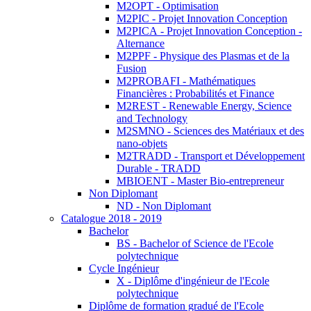
M2OPT - Optimisation
M2PIC - Projet Innovation Conception
M2PICA - Projet Innovation Conception -
Alternance
M2PPF - Physique des Plasmas et de la
Fusion
M2PROBAFI - Mathématiques
Financières : Probabilités et Finance
M2REST - Renewable Energy, Science
and Technology
M2SMNO - Sciences des Matériaux et des
nano-objets
M2TRADD - Transport et Développement
Durable - TRADD
MBIOENT - Master Bio-entrepreneur
Non Diplomant
ND - Non Diplomant
Catalogue 2018 - 2019
Bachelor
BS - Bachelor of Science de l'Ecole
polytechnique
Cycle Ingénieur
X - Diplôme d'ingénieur de l'Ecole
polytechnique
Diplôme de formation gradué de l'Ecole