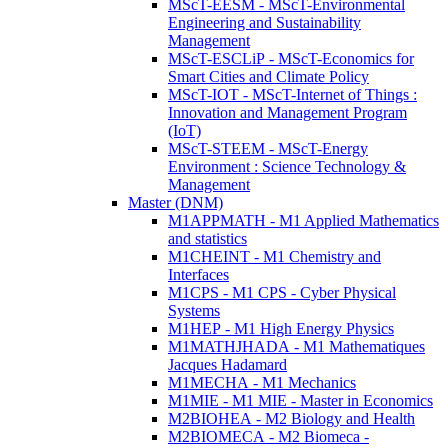
MScT-EESM - MScT-Environmental
Engineering and Sustainability
Management
MScT-ESCLiP - MScT-Economics for
Smart Cities and Climate Policy
MScT-IOT - MScT-Internet of Things :
Innovation and Management Program
(IoT)
MScT-STEEM - MScT-Energy
Environment : Science Technology &
Management
Master (DNM)
M1APPMATH - M1 Applied Mathematics
and statistics
M1CHEINT - M1 Chemistry and
Interfaces
M1CPS - M1 CPS - Cyber Physical
Systems
M1HEP - M1 High Energy Physics
M1MATHJHADA - M1 Mathematiques
Jacques Hadamard
M1MECHA - M1 Mechanics
M1MIE - M1 MIE - Master in Economics
M2BIOHEA - M2 Biology and Health
M2BIOMECA - M2 Biomeca -