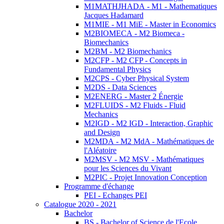
M1MATHJHADA - M1 - Mathematiques
Jacques Hadamard
M1MIE - M1 MiE - Master in Economics
M2BIOMECA - M2 Biomeca -
Biomechanics
M2BM - M2 Biomechanics
M2CFP - M2 CFP - Concepts in
Fundamental Physics
M2CPS - Cyber Physical System
M2DS - Data Sciences
M2ENERG - Master 2 Énergie
M2FLUIDS - M2 Fluids - Fluid
Mechanics
M2IGD - M2 IGD - Interaction, Graphic
and Design
M2MDA - M2 MdA - Mathématiques de
l'Aléatoire
M2MSV - M2 MSV - Mathématiques
pour les Sciences du Vivant
M2PIC - Projet Innovation Conception
Programme d'échange
PEI - Echanges PEI
Catalogue 2020 - 2021
Bachelor
BS - Bachelor of Science de l'Ecole