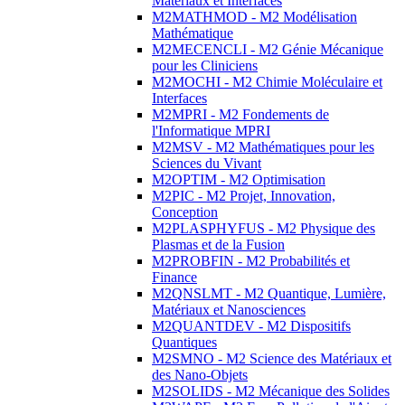
Matériaux et Interfaces
M2MATHMOD - M2 Modélisation
Mathématique
M2MECENCLI - M2 Génie Mécanique
pour les Cliniciens
M2MOCHI - M2 Chimie Moléculaire et
Interfaces
M2MPRI - M2 Fondements de
l'Informatique MPRI
M2MSV - M2 Mathématiques pour les
Sciences du Vivant
M2OPTIM - M2 Optimisation
M2PIC - M2 Projet, Innovation,
Conception
M2PLASPHYFUS - M2 Physique des
Plasmas et de la Fusion
M2PROBFIN - M2 Probabilités et
Finance
M2QNSLMT - M2 Quantique, Lumière,
Matériaux et Nanosciences
M2QUANTDEV - M2 Dispositifs
Quantiques
M2SMNO - M2 Science des Matériaux et
des Nano-Objets
M2SOLIDS - M2 Mécanique des Solides