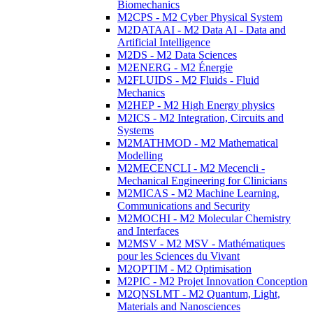
Biomechanics
M2CPS - M2 Cyber Physical System
M2DATAAI - M2 Data AI - Data and
Artificial Intelligence
M2DS - M2 Data Sciences
M2ENERG - M2 Énergie
M2FLUIDS - M2 Fluids - Fluid
Mechanics
M2HEP - M2 High Energy physics
M2ICS - M2 Integration, Circuits and
Systems
M2MATHMOD - M2 Mathematical
Modelling
M2MECENCLI - M2 Mecencli -
Mechanical Engineering for Clinicians
M2MICAS - M2 Machine Learning,
Communications and Security
M2MOCHI - M2 Molecular Chemistry
and Interfaces
M2MSV - M2 MSV - Mathématiques
pour les Sciences du Vivant
M2OPTIM - M2 Optimisation
M2PIC - M2 Projet Innovation Conception
M2QNSLMT - M2 Quantum, Light,
Materials and Nanosciences