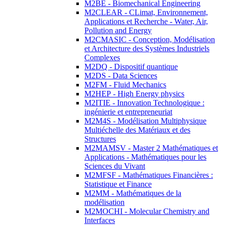
M2BE - Biomechanical Engineering
M2CLEAR - CLimat, Environnement,
Applications et Recherche - Water, Air,
Pollution and Energy
M2CMASIC - Conception, Modélisation
et Architecture des Systèmes Industriels
Complexes
M2DQ - Dispositif quantique
M2DS - Data Sciences
M2FM - Fluid Mechanics
M2HEP - High Energy physics
M2ITIE - Innovation Technologique :
ingénierie et entrepreneuriat
M2M4S - Modélisation Multiphysique
Multiéchelle des Matériaux et des
Structures
M2MAMSV - Master 2 Mathématiques et
Applications - Mathématiques pour les
Sciences du Vivant
M2MFSF - Mathématiques Financières :
Statistique et Finance
M2MM - Mathématiques de la
modélisation
M2MOCHI - Molecular Chemistry and
Interfaces