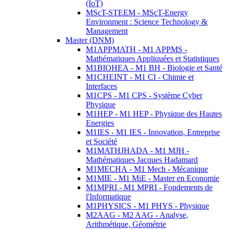
(IoT)
MScT-STEEM - MScT-Energy
Environment : Science Technology &
Management
Master (DNM)
M1APPMATH - M1 APPMS -
Mathématiques Appliquées et Statistiques
M1BIOHEA - M1 BH - Biologie et Santé
M1CHEINT - M1 CI - Chimie et
Interfaces
M1CPS - M1 CPS - Système Cyber
Physique
M1HEP - M1 HEP - Physique des Hautes
Energies
M1IES - M1 IES - Innovation, Entreprise
et Société
M1MATHJHADA - M1 MJH -
Mathématiques Jacques Hadamard
M1MECHA - M1 Mech - Mécanique
M1MIE - M1 MiE - Master en Economie
M1MPRI - M1 MPRI - Fondements de
l'Informatique
M1PHYSICS - M1 PHYS - Physique
M2AAG - M2 AAG - Analyse,
Arithmétique, Géométrie