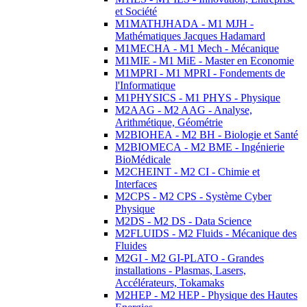
et Société
M1MATHJHADA - M1 MJH -
Mathématiques Jacques Hadamard
M1MECHA - M1 Mech - Mécanique
M1MIE - M1 MiE - Master en Economie
M1MPRI - M1 MPRI - Fondements de
l'Informatique
M1PHYSICS - M1 PHYS - Physique
M2AAG - M2 AAG - Analyse,
Arithmétique, Géométrie
M2BIOHEA - M2 BH - Biologie et Santé
M2BIOMECA - M2 BME - Ingénierie
BioMédicale
M2CHEINT - M2 CI - Chimie et
Interfaces
M2CPS - M2 CPS - Système Cyber
Physique
M2DS - M2 DS - Data Science
M2FLUIDS - M2 Fluids - Mécanique des
Fluides
M2GI - M2 GI-PLATO - Grandes
installations - Plasmas, Lasers,
Accélérateurs, Tokamaks
M2HEP - M2 HEP - Physique des Hautes