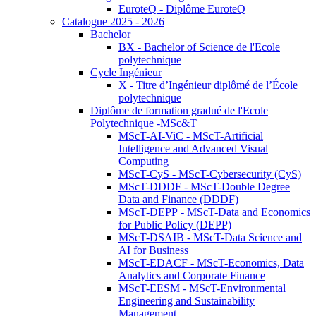
EuroteQ - Diplôme EuroteQ
Catalogue 2025 - 2026
Bachelor
BX - Bachelor of Science de l'Ecole
polytechnique
Cycle Ingénieur
X - Titre d’Ingénieur diplômé de l’École
polytechnique
Diplôme de formation gradué de l'Ecole
Polytechnique -MSc&T
MScT-AI-ViC - MScT-Artificial
Intelligence and Advanced Visual
Computing
MScT-CyS - MScT-Cybersecurity (CyS)
MScT-DDDF - MScT-Double Degree
Data and Finance (DDDF)
MScT-DEPP - MScT-Data and Economics
for Public Policy (DEPP)
MScT-DSAIB - MScT-Data Science and
AI for Business
MScT-EDACF - MScT-Economics, Data
Analytics and Corporate Finance
MScT-EESM - MScT-Environmental
Engineering and Sustainability
Management