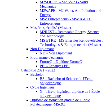
M2SOLIDS - M2 Solids - Solid
Mechanics
M2WAPE - M2 Water, Air, Pollution and
Energy
MSc Entrepreneurs - MSc X-HEC
Entrepreneurs
Mastère spécialisé (Master)
M2REST - Renewable Energy, Science
and Technology
MS ETRE - MS Energies Renouvelables :
Technologies & Entrepreneuriat (Master)
Non Diplomant
ND - Non Diplomant
Programme d'échange
EuroteQ - Diplôme EuroteQ
PEI - Echanges PEI
Catalogue 2021 - 2022
Bachelor
BS - Bachelor of Science de l'Ecole
polytechnique
Cycle Ingénieur
X - Titre d’Ingénieur diplômé de l’École
polytechnique
Diplôme de formation gradué de l'Ecole
Polytechnique -MSc&T