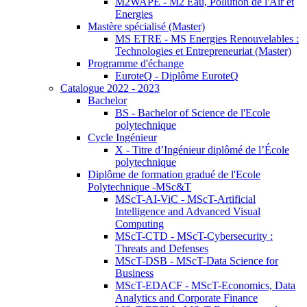
M2WAPE - M2 Eau, Pollution de l'Air et
Energies
Mastère spécialisé (Master)
MS ETRE - MS Energies Renouvelables :
Technologies et Entrepreneuriat (Master)
Programme d'échange
EuroteQ - Diplôme EuroteQ
Catalogue 2022 - 2023
Bachelor
BS - Bachelor of Science de l'Ecole
polytechnique
Cycle Ingénieur
X - Titre d’Ingénieur diplômé de l’École
polytechnique
Diplôme de formation gradué de l'Ecole
Polytechnique -MSc&T
MScT-AI-ViC - MScT-Artificial
Intelligence and Advanced Visual
Computing
MScT-CTD - MScT-Cybersecurity :
Threats and Defenses
MScT-DSB - MScT-Data Science for
Business
MScT-EDACF - MScT-Economics, Data
Analytics and Corporate Finance