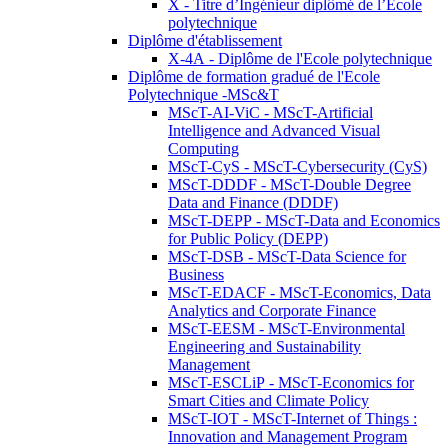
X - Titre d’Ingénieur diplômé de l’École
polytechnique
Diplôme d'établissement
X-4A - Diplôme de l'Ecole polytechnique
Diplôme de formation gradué de l'Ecole
Polytechnique -MSc&T
MScT-AI-ViC - MScT-Artificial
Intelligence and Advanced Visual
Computing
MScT-CyS - MScT-Cybersecurity (CyS)
MScT-DDDF - MScT-Double Degree
Data and Finance (DDDF)
MScT-DEPP - MScT-Data and Economics
for Public Policy (DEPP)
MScT-DSB - MScT-Data Science for
Business
MScT-EDACF - MScT-Economics, Data
Analytics and Corporate Finance
MScT-EESM - MScT-Environmental
Engineering and Sustainability
Management
MScT-ESCLiP - MScT-Economics for
Smart Cities and Climate Policy
MScT-IOT - MScT-Internet of Things :
Innovation and Management Program