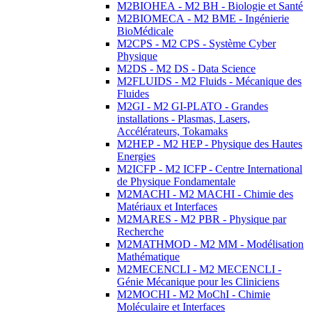
M2BIOHEA - M2 BH - Biologie et Santé
M2BIOMECA - M2 BME - Ingénierie
BioMédicale
M2CPS - M2 CPS - Système Cyber
Physique
M2DS - M2 DS - Data Science
M2FLUIDS - M2 Fluids - Mécanique des
Fluides
M2GI - M2 GI-PLATO - Grandes
installations - Plasmas, Lasers,
Accélérateurs, Tokamaks
M2HEP - M2 HEP - Physique des Hautes
Energies
M2ICFP - M2 ICFP - Centre International
de Physique Fondamentale
M2MACHI - M2 MACHI - Chimie des
Matériaux et Interfaces
M2MARES - M2 PBR - Physique par
Recherche
M2MATHMOD - M2 MM - Modélisation
Mathématique
M2MECENCLI - M2 MECENCLI -
Génie Mécanique pour les Cliniciens
M2MOCHI - M2 MoChI - Chimie
Moléculaire et Interfaces