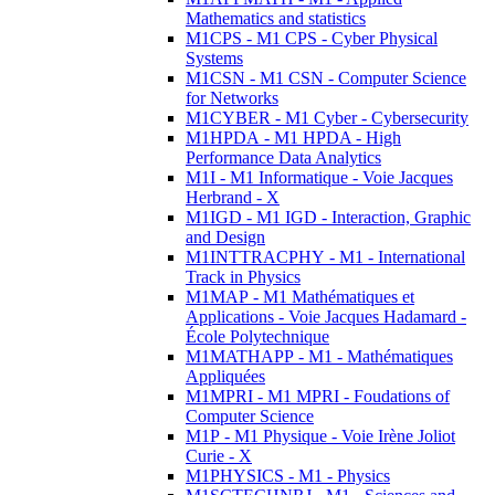
Mathematics and statistics
M1CPS - M1 CPS - Cyber Physical
Systems
M1CSN - M1 CSN - Computer Science
for Networks
M1CYBER - M1 Cyber - Cybersecurity
M1HPDA - M1 HPDA - High
Performance Data Analytics
M1I - M1 Informatique - Voie Jacques
Herbrand - X
M1IGD - M1 IGD - Interaction, Graphic
and Design
M1INTTRACPHY - M1 - International
Track in Physics
M1MAP - M1 Mathématiques et
Applications - Voie Jacques Hadamard -
École Polytechnique
M1MATHAPP - M1 - Mathématiques
Appliquées
M1MPRI - M1 MPRI - Foudations of
Computer Science
M1P - M1 Physique - Voie Irène Joliot
Curie - X
M1PHYSICS - M1 - Physics