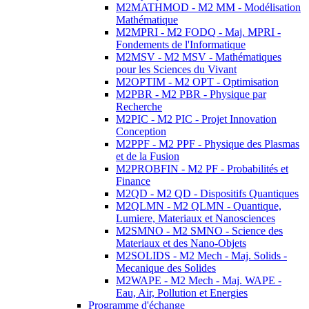
M2MATHMOD - M2 MM - Modélisation
Mathématique
M2MPRI - M2 FODQ - Maj. MPRI -
Fondements de l'Informatique
M2MSV - M2 MSV - Mathématiques
pour les Sciences du Vivant
M2OPTIM - M2 OPT - Optimisation
M2PBR - M2 PBR - Physique par
Recherche
M2PIC - M2 PIC - Projet Innovation
Conception
M2PPF - M2 PPF - Physique des Plasmas
et de la Fusion
M2PROBFIN - M2 PF - Probabilités et
Finance
M2QD - M2 QD - Dispositifs Quantiques
M2QLMN - M2 QLMN - Quantique,
Lumiere, Materiaux et Nanosciences
M2SMNO - M2 SMNO - Science des
Materiaux et des Nano-Objets
M2SOLIDS - M2 Mech - Maj. Solids -
Mecanique des Solides
M2WAPE - M2 Mech - Maj. WAPE -
Eau, Air, Pollution et Energies
Programme d'échange