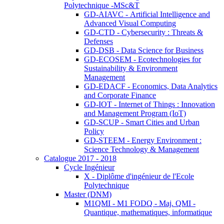
Polytechnique -MSc&T
GD-AIAVC - Artificial Intelligence and
Advanced Visual Computing
GD-CTD - Cybersecurity : Threats &
Defenses
GD-DSB - Data Science for Business
GD-ECOSEM - Ecotechnologies for
Sustainability & Environment
Management
GD-EDACF - Economics, Data Analytics
and Corporate Finance
GD-IOT - Internet of Things : Innovation
and Management Program (IoT)
GD-SCUP - Smart Cities and Urban
Policy
GD-STEEM - Energy Environment :
Science Technology & Management
Catalogue 2017 - 2018
Cycle Ingénieur
X - Diplôme d'ingénieur de l'Ecole
Polytechnique
Master (DNM)
M1QMI - M1 FODQ - Maj. QMI -
Quantique, mathematiques, informatique