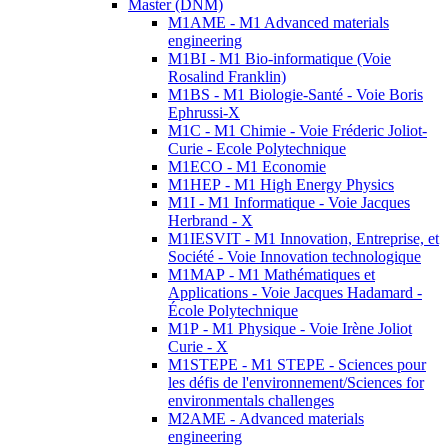
Master (DNM)
M1AME - M1 Advanced materials
engineering
M1BI - M1 Bio-informatique (Voie
Rosalind Franklin)
M1BS - M1 Biologie-Santé - Voie Boris
Ephrussi-X
M1C - M1 Chimie - Voie Fréderic Joliot-
Curie - Ecole Polytechnique
M1ECO - M1 Economie
M1HEP - M1 High Energy Physics
M1I - M1 Informatique - Voie Jacques
Herbrand - X
M1IESVIT - M1 Innovation, Entreprise, et
Société - Voie Innovation technologique
M1MAP - M1 Mathématiques et
Applications - Voie Jacques Hadamard -
École Polytechnique
M1P - M1 Physique - Voie Irène Joliot
Curie - X
M1STEPE - M1 STEPE - Sciences pour
les défis de l'environnement/Sciences for
environmentals challenges
M2AME - Advanced materials
engineering