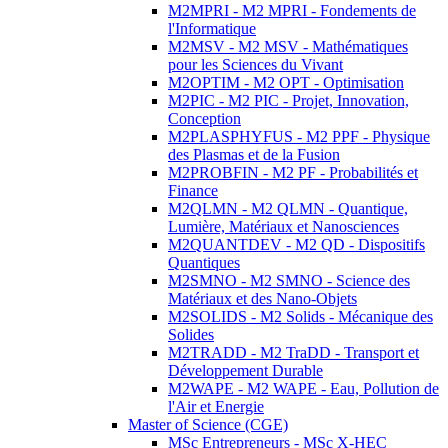
M2MPRI - M2 MPRI - Fondements de
l'Informatique
M2MSV - M2 MSV - Mathématiques
pour les Sciences du Vivant
M2OPTIM - M2 OPT - Optimisation
M2PIC - M2 PIC - Projet, Innovation,
Conception
M2PLASPHYFUS - M2 PPF - Physique
des Plasmas et de la Fusion
M2PROBFIN - M2 PF - Probabilités et
Finance
M2QLMN - M2 QLMN - Quantique,
Lumière, Matériaux et Nanosciences
M2QUANTDEV - M2 QD - Dispositifs
Quantiques
M2SMNO - M2 SMNO - Science des
Matériaux et des Nano-Objets
M2SOLIDS - M2 Solids - Mécanique des
Solides
M2TRADD - M2 TraDD - Transport et
Développement Durable
M2WAPE - M2 WAPE - Eau, Pollution de
l'Air et Energie
Master of Science (CGE)
MSc Entrepreneurs - MSc X-HEC