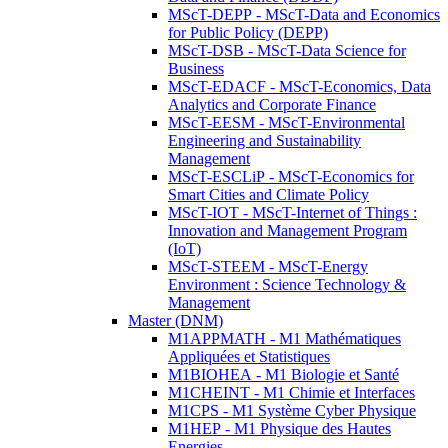
MScT-DEPP - MScT-Data and Economics
for Public Policy (DEPP)
MScT-DSB - MScT-Data Science for
Business
MScT-EDACF - MScT-Economics, Data
Analytics and Corporate Finance
MScT-EESM - MScT-Environmental
Engineering and Sustainability
Management
MScT-ESCLiP - MScT-Economics for
Smart Cities and Climate Policy
MScT-IOT - MScT-Internet of Things :
Innovation and Management Program
(IoT)
MScT-STEEM - MScT-Energy
Environment : Science Technology &
Management
Master (DNM)
M1APPMATH - M1 Mathématiques
Appliquées et Statistiques
M1BIOHEA - M1 Biologie et Santé
M1CHEINT - M1 Chimie et Interfaces
M1CPS - M1 Système Cyber Physique
M1HEP - M1 Physique des Hautes
Energies