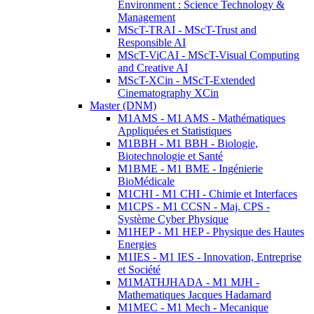
Environment : Science Technology &
Management
MScT-TRAI - MScT-Trust and
Responsible AI
MScT-ViCAI - MScT-Visual Computing
and Creative AI
MScT-XCin - MScT-Extended
Cinematography XCin
Master (DNM)
M1AMS - M1 AMS - Mathématiques
Appliquées et Statistiques
M1BBH - M1 BBH - Biologie,
Biotechnologie et Santé
M1BME - M1 BME - Ingénierie
BioMédicale
M1CHI - M1 CHI - Chimie et Interfaces
M1CPS - M1 CCSN - Maj. CPS -
Système Cyber Physique
M1HEP - M1 HEP - Physique des Hautes
Energies
M1IES - M1 IES - Innovation, Entreprise
et Société
M1MATHJHADA - M1 MJH -
Mathematiques Jacques Hadamard
M1MEC - M1 Mech - Mecanique