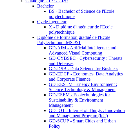
Catalogue 2019 - 2020
Bachelor
BS - Bachelor of Science de l'Ecole
polytechnique
Cycle Ingénieur
X - Diplôme d'ingénieur de l'Ecole
polytechnique
Diplôme de formation gradué de l'Ecole
Polytechnique -MSc&T
GD-AIM - Artificial Intelligence and
Advanced Visual Computing
GD-CYBSEC - Cybersecurity : Threats
and Defenses
GD-DSB - Data Science for Business
GD-EDCF - Economics, Data Analytics
and Corporate Finance
GD-EESTM - Energy Environment :
Science Technology & Management
GD-ESEM - Ecotechnologies for
Sustainability & Environment
Management
GD-IOT - Internet of Things : Innovation
and Management Program (IoT)
GD-SCUP - Smart Cities and Urban
Policy