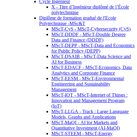
Cycle Ingénieur
X - Titre d’Ingénieur diplômé de l’École
polytechnique
Diplôme de formation gradué de l'Ecole
Polytechnique -MSc&T
MScT-CyS - MScT-Cybersecurity (CyS)
MScT-DDDF - MScT-Double Degree
Data and Finance (DDDF)
MScT-DEPP - MScT-Data and Economics
for Public Policy (DEPP)
MScT-DSAIB - MScT-Data Science and
AI for Business
MScT-EDACF - MScT-Economics, Data
Analytics and Corporate Finance
MScT-EESM - MScT-Environmental
Engineering and Sustainability
Management
MScT-IOT - MScT-Internet of Things :
Innovation and Management Program
(IoT)
MScT-LLGA - Track : Large Language
Models, Graphs and Applications
MScT-MaQI - AI for Markets and
Quantitative Investment (AI-MaQI)
MScT-STEEM - MScT-Energy