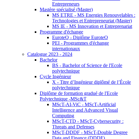
Entrepreneurs
Mastère spécialisé (Master)
MS ETRE - MS Energies Renouvelables :
Technologies et Entrepreneuriat (Master)
MS IE - MS Innovation et Entreprenariat
Programme d'échange
EuroteQ - Diplôme EuroteQ
PEI - Programmes d'échange
internationaux
Catalogue 2023 - 2024
Bachelor
BS - Bachelor of Science de l'Ecole
polytechnique
Cycle Ingénieur
X - Titre d’Ingénieur diplômé de l’École
polytechnique
Diplôme de formation gradué de l'Ecole
Polytechnique -MSc&T
MScT-AI-ViC - MScT-Artificial
Intelligence and Advanced Visual
Computing
MScT-CTD - MScT-Cybersecurity :
Threats and Defenses
MScT-DDDF - MScT-Double Degree
Data and Finance (DDDF)