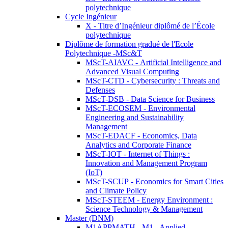
polytechnique
Cycle Ingénieur
X - Titre d’Ingénieur diplômé de l’École
polytechnique
Diplôme de formation gradué de l'Ecole
Polytechnique -MSc&T
MScT-AIAVC - Artificial Intelligence and
Advanced Visual Computing
MScT-CTD - Cybersecurity : Threats and
Defenses
MScT-DSB - Data Science for Business
MScT-ECOSEM - Environmental
Engineering and Sustainability
Management
MScT-EDACF - Economics, Data
Analytics and Corporate Finance
MScT-IOT - Internet of Things :
Innovation and Management Program
(IoT)
MScT-SCUP - Economics for Smart Cities
and Climate Policy
MScT-STEEM - Energy Environment :
Science Technology & Management
Master (DNM)
M1APPMATH - M1 - Applied