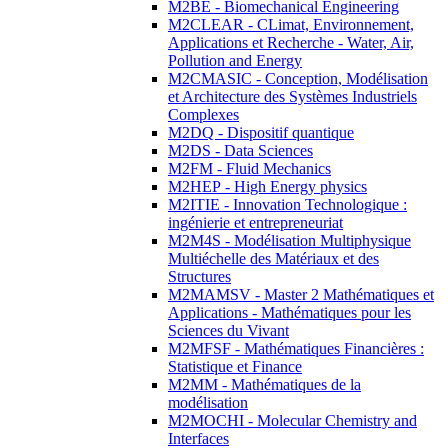
M2BE - Biomechanical Engineering
M2CLEAR - CLimat, Environnement,
Applications et Recherche - Water, Air,
Pollution and Energy
M2CMASIC - Conception, Modélisation
et Architecture des Systèmes Industriels
Complexes
M2DQ - Dispositif quantique
M2DS - Data Sciences
M2FM - Fluid Mechanics
M2HEP - High Energy physics
M2ITIE - Innovation Technologique :
ingénierie et entrepreneuriat
M2M4S - Modélisation Multiphysique
Multiéchelle des Matériaux et des
Structures
M2MAMSV - Master 2 Mathématiques et
Applications - Mathématiques pour les
Sciences du Vivant
M2MFSF - Mathématiques Financières :
Statistique et Finance
M2MM - Mathématiques de la
modélisation
M2MOCHI - Molecular Chemistry and
Interfaces