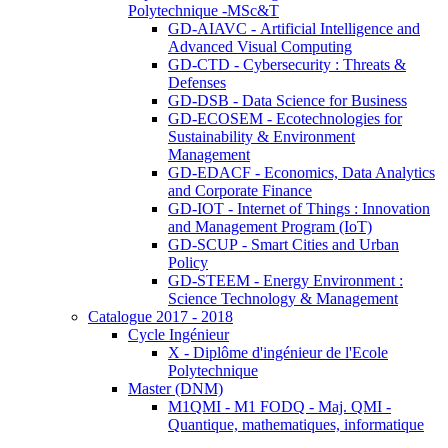
Polytechnique -MSc&T
GD-AIAVC - Artificial Intelligence and
Advanced Visual Computing
GD-CTD - Cybersecurity : Threats &
Defenses
GD-DSB - Data Science for Business
GD-ECOSEM - Ecotechnologies for
Sustainability & Environment
Management
GD-EDACF - Economics, Data Analytics
and Corporate Finance
GD-IOT - Internet of Things : Innovation
and Management Program (IoT)
GD-SCUP - Smart Cities and Urban
Policy
GD-STEEM - Energy Environment :
Science Technology & Management
Catalogue 2017 - 2018
Cycle Ingénieur
X - Diplôme d'ingénieur de l'Ecole
Polytechnique
Master (DNM)
M1QMI - M1 FODQ - Maj. QMI -
Quantique, mathematiques, informatique