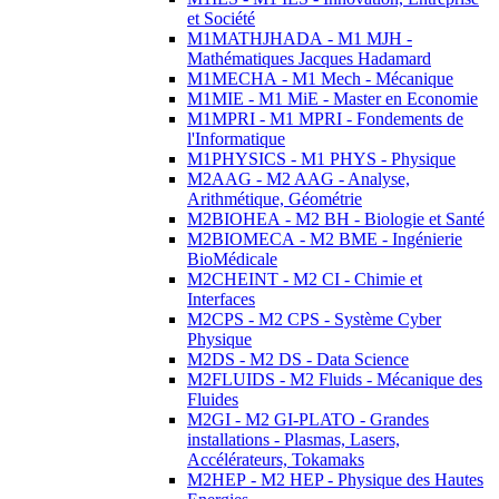
et Société
M1MATHJHADA - M1 MJH -
Mathématiques Jacques Hadamard
M1MECHA - M1 Mech - Mécanique
M1MIE - M1 MiE - Master en Economie
M1MPRI - M1 MPRI - Fondements de
l'Informatique
M1PHYSICS - M1 PHYS - Physique
M2AAG - M2 AAG - Analyse,
Arithmétique, Géométrie
M2BIOHEA - M2 BH - Biologie et Santé
M2BIOMECA - M2 BME - Ingénierie
BioMédicale
M2CHEINT - M2 CI - Chimie et
Interfaces
M2CPS - M2 CPS - Système Cyber
Physique
M2DS - M2 DS - Data Science
M2FLUIDS - M2 Fluids - Mécanique des
Fluides
M2GI - M2 GI-PLATO - Grandes
installations - Plasmas, Lasers,
Accélérateurs, Tokamaks
M2HEP - M2 HEP - Physique des Hautes