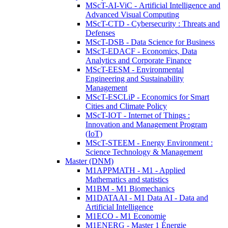
MScT-AI-ViC - Artificial Intelligence and
Advanced Visual Computing
MScT-CTD - Cybersecurity : Threats and
Defenses
MScT-DSB - Data Science for Business
MScT-EDACF - Economics, Data
Analytics and Corporate Finance
MScT-EESM - Environmental
Engineering and Sustainability
Management
MScT-ESCLiP - Economics for Smart
Cities and Climate Policy
MScT-IOT - Internet of Things :
Innovation and Management Program
(IoT)
MScT-STEEM - Energy Environment :
Science Technology & Management
Master (DNM)
M1APPMATH - M1 - Applied
Mathematics and statistics
M1BM - M1 Biomechanics
M1DATAAI - M1 Data AI - Data and
Artificial Intelligence
M1ECO - M1 Economie
M1ENERG - Master 1 Énergie