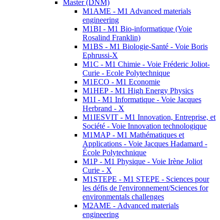
Master (DNM)
M1AME - M1 Advanced materials
engineering
M1BI - M1 Bio-informatique (Voie
Rosalind Franklin)
M1BS - M1 Biologie-Santé - Voie Boris
Ephrussi-X
M1C - M1 Chimie - Voie Fréderic Joliot-
Curie - Ecole Polytechnique
M1ECO - M1 Economie
M1HEP - M1 High Energy Physics
M1I - M1 Informatique - Voie Jacques
Herbrand - X
M1IESVIT - M1 Innovation, Entreprise, et
Société - Voie Innovation technologique
M1MAP - M1 Mathématiques et
Applications - Voie Jacques Hadamard -
École Polytechnique
M1P - M1 Physique - Voie Irène Joliot
Curie - X
M1STEPE - M1 STEPE - Sciences pour
les défis de l'environnement/Sciences for
environmentals challenges
M2AME - Advanced materials
engineering