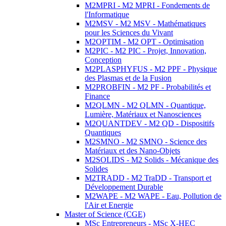
M2MPRI - M2 MPRI - Fondements de
l'Informatique
M2MSV - M2 MSV - Mathématiques
pour les Sciences du Vivant
M2OPTIM - M2 OPT - Optimisation
M2PIC - M2 PIC - Projet, Innovation,
Conception
M2PLASPHYFUS - M2 PPF - Physique
des Plasmas et de la Fusion
M2PROBFIN - M2 PF - Probabilités et
Finance
M2QLMN - M2 QLMN - Quantique,
Lumière, Matériaux et Nanosciences
M2QUANTDEV - M2 QD - Dispositifs
Quantiques
M2SMNO - M2 SMNO - Science des
Matériaux et des Nano-Objets
M2SOLIDS - M2 Solids - Mécanique des
Solides
M2TRADD - M2 TraDD - Transport et
Développement Durable
M2WAPE - M2 WAPE - Eau, Pollution de
l'Air et Energie
Master of Science (CGE)
MSc Entrepreneurs - MSc X-HEC