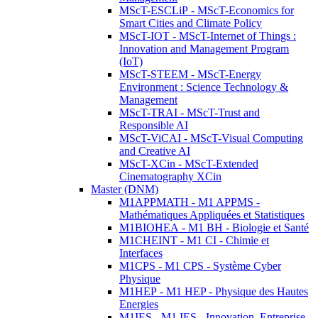
MScT-ESCLiP - MScT-Economics for
Smart Cities and Climate Policy
MScT-IOT - MScT-Internet of Things :
Innovation and Management Program
(IoT)
MScT-STEEM - MScT-Energy
Environment : Science Technology &
Management
MScT-TRAI - MScT-Trust and
Responsible AI
MScT-ViCAI - MScT-Visual Computing
and Creative AI
MScT-XCin - MScT-Extended
Cinematography XCin
Master (DNM)
M1APPMATH - M1 APPMS -
Mathématiques Appliquées et Statistiques
M1BIOHEA - M1 BH - Biologie et Santé
M1CHEINT - M1 CI - Chimie et
Interfaces
M1CPS - M1 CPS - Système Cyber
Physique
M1HEP - M1 HEP - Physique des Hautes
Energies
M1IES - M1 IES - Innovation, Entreprise