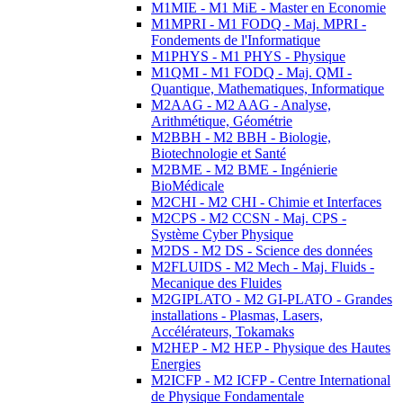
M1MIE - M1 MiE - Master en Economie
M1MPRI - M1 FODQ - Maj. MPRI -
Fondements de l'Informatique
M1PHYS - M1 PHYS - Physique
M1QMI - M1 FODQ - Maj. QMI -
Quantique, Mathematiques, Informatique
M2AAG - M2 AAG - Analyse,
Arithmétique, Géométrie
M2BBH - M2 BBH - Biologie,
Biotechnologie et Santé
M2BME - M2 BME - Ingénierie
BioMédicale
M2CHI - M2 CHI - Chimie et Interfaces
M2CPS - M2 CCSN - Maj. CPS -
Système Cyber Physique
M2DS - M2 DS - Science des données
M2FLUIDS - M2 Mech - Maj. Fluids -
Mecanique des Fluides
M2GIPLATO - M2 GI-PLATO - Grandes
installations - Plasmas, Lasers,
Accélérateurs, Tokamaks
M2HEP - M2 HEP - Physique des Hautes
Energies
M2ICFP - M2 ICFP - Centre International
de Physique Fondamentale