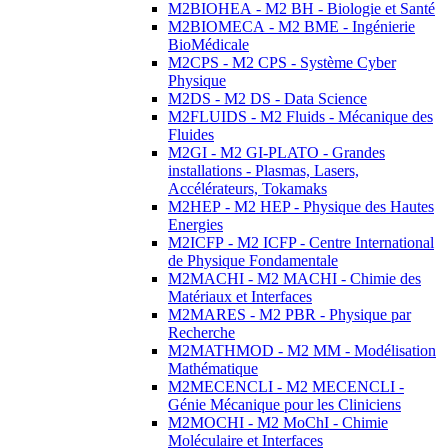
M2BIOHEA - M2 BH - Biologie et Santé
M2BIOMECA - M2 BME - Ingénierie
BioMédicale
M2CPS - M2 CPS - Système Cyber
Physique
M2DS - M2 DS - Data Science
M2FLUIDS - M2 Fluids - Mécanique des
Fluides
M2GI - M2 GI-PLATO - Grandes
installations - Plasmas, Lasers,
Accélérateurs, Tokamaks
M2HEP - M2 HEP - Physique des Hautes
Energies
M2ICFP - M2 ICFP - Centre International
de Physique Fondamentale
M2MACHI - M2 MACHI - Chimie des
Matériaux et Interfaces
M2MARES - M2 PBR - Physique par
Recherche
M2MATHMOD - M2 MM - Modélisation
Mathématique
M2MECENCLI - M2 MECENCLI -
Génie Mécanique pour les Cliniciens
M2MOCHI - M2 MoChI - Chimie
Moléculaire et Interfaces