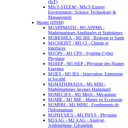
(IoT)
MScT-STEEM - MScT-Energy
Environment : Science Technology &
Management
Master (DNM)
M1APPMATH - M1 APPMS -
Mathématiques Appliquées et Statistiques
M1BIOHEA - M1 BH - Biologie et Santé
M1CHEINT - M1 CI - Chimie et
Interfaces
M1CPS - M1 CPS - Système Cyber
Physique
M1HEP - M1 HEP - Physique des Hautes
Energies
M1IES - M1 IES - Innovation, Entreprise
et Société
M1MATHJHADA - M1 MJH -
Mathématiques Jacques Hadamard
M1MECHA - M1 Mech - Mécanique
M1MIE - M1 MiE - Master en Economie
M1MPRI - M1 MPRI - Fondements de
l'Informatique
M1PHYSICS - M1 PHYS - Physique
M2AAG - M2 AAG - Analyse,
Arithmétique, Géométrie