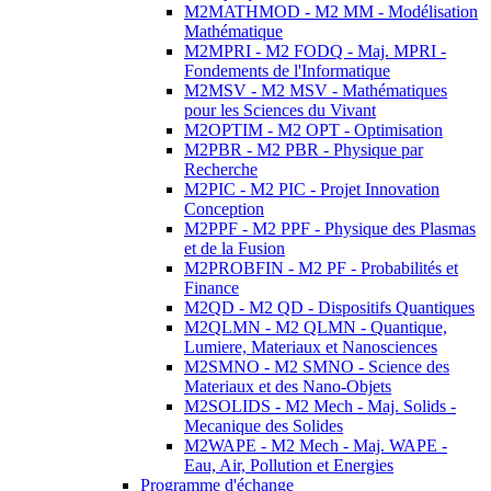
M2MATHMOD - M2 MM - Modélisation
Mathématique
M2MPRI - M2 FODQ - Maj. MPRI -
Fondements de l'Informatique
M2MSV - M2 MSV - Mathématiques
pour les Sciences du Vivant
M2OPTIM - M2 OPT - Optimisation
M2PBR - M2 PBR - Physique par
Recherche
M2PIC - M2 PIC - Projet Innovation
Conception
M2PPF - M2 PPF - Physique des Plasmas
et de la Fusion
M2PROBFIN - M2 PF - Probabilités et
Finance
M2QD - M2 QD - Dispositifs Quantiques
M2QLMN - M2 QLMN - Quantique,
Lumiere, Materiaux et Nanosciences
M2SMNO - M2 SMNO - Science des
Materiaux et des Nano-Objets
M2SOLIDS - M2 Mech - Maj. Solids -
Mecanique des Solides
M2WAPE - M2 Mech - Maj. WAPE -
Eau, Air, Pollution et Energies
Programme d'échange