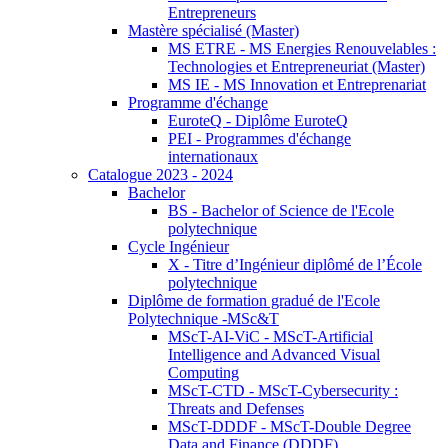
Entrepreneurs
Mastère spécialisé (Master)
MS ETRE - MS Energies Renouvelables :
Technologies et Entrepreneuriat (Master)
MS IE - MS Innovation et Entreprenariat
Programme d'échange
EuroteQ - Diplôme EuroteQ
PEI - Programmes d'échange
internationaux
Catalogue 2023 - 2024
Bachelor
BS - Bachelor of Science de l'Ecole
polytechnique
Cycle Ingénieur
X - Titre d’Ingénieur diplômé de l’École
polytechnique
Diplôme de formation gradué de l'Ecole
Polytechnique -MSc&T
MScT-AI-ViC - MScT-Artificial
Intelligence and Advanced Visual
Computing
MScT-CTD - MScT-Cybersecurity :
Threats and Defenses
MScT-DDDF - MScT-Double Degree
Data and Finance (DDDF)