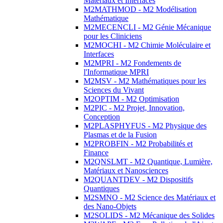
Matériaux et Interfaces
M2MATHMOD - M2 Modélisation
Mathématique
M2MECENCLI - M2 Génie Mécanique
pour les Cliniciens
M2MOCHI - M2 Chimie Moléculaire et
Interfaces
M2MPRI - M2 Fondements de
l'Informatique MPRI
M2MSV - M2 Mathématiques pour les
Sciences du Vivant
M2OPTIM - M2 Optimisation
M2PIC - M2 Projet, Innovation,
Conception
M2PLASPHYFUS - M2 Physique des
Plasmas et de la Fusion
M2PROBFIN - M2 Probabilités et
Finance
M2QNSLMT - M2 Quantique, Lumière,
Matériaux et Nanosciences
M2QUANTDEV - M2 Dispositifs
Quantiques
M2SMNO - M2 Science des Matériaux et
des Nano-Objets
M2SOLIDS - M2 Mécanique des Solides