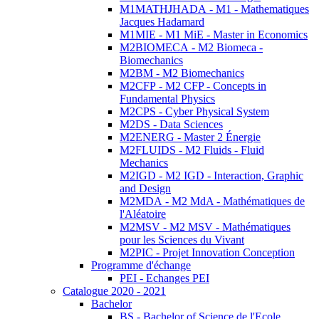
M1MATHJHADA - M1 - Mathematiques
Jacques Hadamard
M1MIE - M1 MiE - Master in Economics
M2BIOMECA - M2 Biomeca -
Biomechanics
M2BM - M2 Biomechanics
M2CFP - M2 CFP - Concepts in
Fundamental Physics
M2CPS - Cyber Physical System
M2DS - Data Sciences
M2ENERG - Master 2 Énergie
M2FLUIDS - M2 Fluids - Fluid
Mechanics
M2IGD - M2 IGD - Interaction, Graphic
and Design
M2MDA - M2 MdA - Mathématiques de
l'Aléatoire
M2MSV - M2 MSV - Mathématiques
pour les Sciences du Vivant
M2PIC - Projet Innovation Conception
Programme d'échange
PEI - Echanges PEI
Catalogue 2020 - 2021
Bachelor
BS - Bachelor of Science de l'Ecole