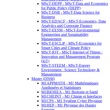
MScT-DEPP - MScT-Data and Economics
for Public Policy (DEPP)
MScT-DSB - MScT-Data Science for
Business
MScT-EDACF - MScT-Economics, Data
Analytics and Corporate Finance
MScT-EESM - MScT-Environmental
Engineering and Sustainability
Management
MScT-ESCLiP - MScT-Economics for
Smart Cities and Climate Policy
MScT-IOT - MScT-Internet of Things :
Innovation and Management Program
(IoT)
MScT-STEEM - MScT-Energy
Environment : Science Technology &
Management
Master (DNM)
M1APPMATH - M1 Mathématiques
Appliquées et Statistiques
M1BIOHEA - M1 Biologie et Santé
M1CHEINT - M1 Chimie et Interfaces
M1CPS - M1 Système Cyber Physique
M1HEP - M1 Physique des Hautes
Energies