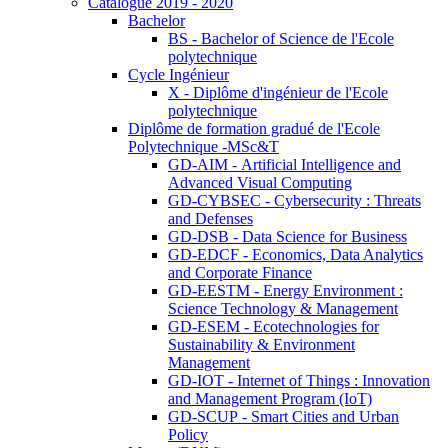
Catalogue 2019 - 2020
Bachelor
BS - Bachelor of Science de l'Ecole
polytechnique
Cycle Ingénieur
X - Diplôme d'ingénieur de l'Ecole
polytechnique
Diplôme de formation gradué de l'Ecole
Polytechnique -MSc&T
GD-AIM - Artificial Intelligence and
Advanced Visual Computing
GD-CYBSEC - Cybersecurity : Threats
and Defenses
GD-DSB - Data Science for Business
GD-EDCF - Economics, Data Analytics
and Corporate Finance
GD-EESTM - Energy Environment :
Science Technology & Management
GD-ESEM - Ecotechnologies for
Sustainability & Environment
Management
GD-IOT - Internet of Things : Innovation
and Management Program (IoT)
GD-SCUP - Smart Cities and Urban
Policy