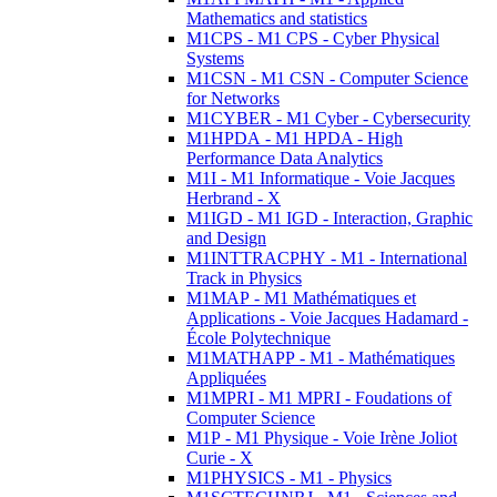
Mathematics and statistics
M1CPS - M1 CPS - Cyber Physical
Systems
M1CSN - M1 CSN - Computer Science
for Networks
M1CYBER - M1 Cyber - Cybersecurity
M1HPDA - M1 HPDA - High
Performance Data Analytics
M1I - M1 Informatique - Voie Jacques
Herbrand - X
M1IGD - M1 IGD - Interaction, Graphic
and Design
M1INTTRACPHY - M1 - International
Track in Physics
M1MAP - M1 Mathématiques et
Applications - Voie Jacques Hadamard -
École Polytechnique
M1MATHAPP - M1 - Mathématiques
Appliquées
M1MPRI - M1 MPRI - Foudations of
Computer Science
M1P - M1 Physique - Voie Irène Joliot
Curie - X
M1PHYSICS - M1 - Physics