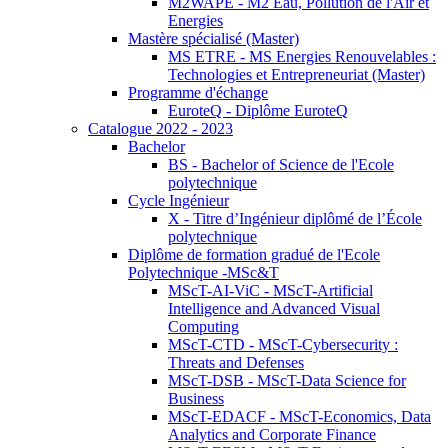
M2WAPE - M2 Eau, Pollution de l'Air et
Energies
Mastère spécialisé (Master)
MS ETRE - MS Energies Renouvelables :
Technologies et Entrepreneuriat (Master)
Programme d'échange
EuroteQ - Diplôme EuroteQ
Catalogue 2022 - 2023
Bachelor
BS - Bachelor of Science de l'Ecole
polytechnique
Cycle Ingénieur
X - Titre d’Ingénieur diplômé de l’École
polytechnique
Diplôme de formation gradué de l'Ecole
Polytechnique -MSc&T
MScT-AI-ViC - MScT-Artificial
Intelligence and Advanced Visual
Computing
MScT-CTD - MScT-Cybersecurity :
Threats and Defenses
MScT-DSB - MScT-Data Science for
Business
MScT-EDACF - MScT-Economics, Data
Analytics and Corporate Finance