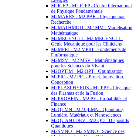
Energies
M2ICFP - M2 ICFP - Centre International
de Physique Fondamentale
M2MARES - M2 PBR - Physique par
Recherche
M2MATHMOD - M2 MM - Modélisation
Mathématique
M2MECENCLI - M2 MECENCLI -
Génie Mécanique pour les Cliniciens
M2MPRI - M2 MPRI - Fondements de
l'Informatique
M2MSV - M2 MSV - Mathématiques
pour les Sciences du Vivant
M2OPTIM - M2 OPT - Optimisation
M2PIC - M2 PIC - Projet, Innovation,
Conception
M2PLASPHYFUS - M2 PPF - Physique
des Plasmas et de la Fusion
M2PROBFIN - M2 PF - Probabilités et
Finance
M2QLMN - M2 QLMN - Quantique,
Lumière, Matériaux et Nanosciences
M2QUANTDEV - M2 QD - Dispositifs
Quantiques
M2SMNO - M2 SMNO - Science des