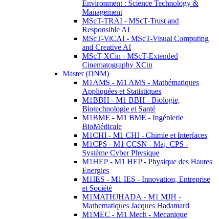
Environment : Science Technology &
Management
MScT-TRAI - MScT-Trust and
Responsible AI
MScT-ViCAI - MScT-Visual Computing
and Creative AI
MScT-XCin - MScT-Extended
Cinematography XCin
Master (DNM)
M1AMS - M1 AMS - Mathématiques
Appliquées et Statistiques
M1BBH - M1 BBH - Biologie,
Biotechnologie et Santé
M1BME - M1 BME - Ingénierie
BioMédicale
M1CHI - M1 CHI - Chimie et Interfaces
M1CPS - M1 CCSN - Maj. CPS -
Système Cyber Physique
M1HEP - M1 HEP - Physique des Hautes
Energies
M1IES - M1 IES - Innovation, Entreprise
et Société
M1MATHJHADA - M1 MJH -
Mathematiques Jacques Hadamard
M1MEC - M1 Mech - Mecanique