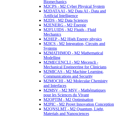
Biomechanics
M2CPS - M2 Cyber Physical System
M2DATAAI - M2 Data AI - Data and
Artificial Intelligence
M2DS - M2 Data Sciences
M2ENERG - M2 Énergie
M2FLUIDS - M2 Fluids - Fluid
Mechanics
M2HEP - M2 High Energy physics
M2ICS - M2 Integration, Circuits and
Systems
M2MATHMOD - M2 Mathematical
Modelling
M2MECENCLI - M2 Mecencli -
Mechanical Engineering for Clinicians
M2MICAS - M2 Machine Learning,
Communications and Security
M2MOCHI - M2 Molecular Chemistry
and Interfaces
M2MSV - M2 MSV - Mathématiques
pour les Sciences du Vivant
M2OPTIM - M2 Optimisation
M2PIC - M2 Projet Innovation Conception
M2QNSLMT - M2 Quantum, Light,
Materials and Nanosciences