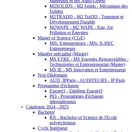
Matériaux et des Nano-Objets
M2SOLIDS - M2 Solids - Mécanique des
Solides
M2TRADD - M2 TraDD - Transport et
Développement Durable
M2WAPE - M2 WAPE - Eau, Air,
Pollution et Énergies
Master of Science (CGE)
MSc Entrepreneurs - MSc X-HEC
Entrepreneurs
Mastère spécialisé (Master)
MS ETRE - MS Energies Renouvelables :
Technologies et Entrepreneuriat (Master)
MS IE - MS Innovation et Entreprenariat
Non Diplomant
AUD_IPParis - AUDITEURS - IP Paris
Programme d'échange
EuroteQ - Diplôme EuroteQ
PEI - Programmes d'échange
internationaux
Catalogue 2024 - 2025
Bachelor
BX - Bachelor of Science de l'Ecole
polytechnique
Cycle Ingénieur