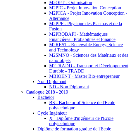
M2OPT - Optimisation
M2PIC - Projet Innovation Conception
M2PICA - Projet Innovation Conception -
Alternance
M2PPF - Physique des Plasmas et de la
Fusion
M2PROBAFI - Mathématiques
Financières : Probabilités et Finance
M2REST - Renewable Energy, Science
and Technology
M2SMNO - Sciences des Matériaux et des
nano-objets
M2TRADD - Transport et Développement
Durable - TRADD
MBIOENT - Master Bio-entrepreneur
Non Diplomant
ND - Non Diplomant
Catalogue 2018 - 2019
Bachelor
BS - Bachelor of Science de l'Ecole
polytechnique
Cycle Ingénieur
X - Diplôme d'ingénieur de l'Ecole
polytechnique
Diplôme de formation gradué de l'Ecole