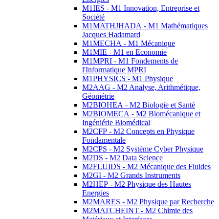
M1IES - M1 Innovation, Entreprise et
Société
M1MATHJHADA - M1 Mathématiques
Jacques Hadamard
M1MECHA - M1 Mécanique
M1MIE - M1 en Economie
M1MPRI - M1 Fondements de
l'Informatique MPRI
M1PHYSICS - M1 Physique
M2AAG - M2 Analyse, Arithmétique,
Géométrie
M2BIOHEA - M2 Biologie et Santé
M2BIOMECA - M2 Biomécanique et
Ingéniérie Biomédical
M2CFP - M2 Concepts en Physique
Fondamentale
M2CPS - M2 Système Cyber Physique
M2DS - M2 Data Science
M2FLUIDS - M2 Mécanique des Fluides
M2GI - M2 Grands Instruments
M2HEP - M2 Physique des Hautes
Energies
M2MARES - M2 Physique par Recherche
M2MATCHEINT - M2 Chimie des