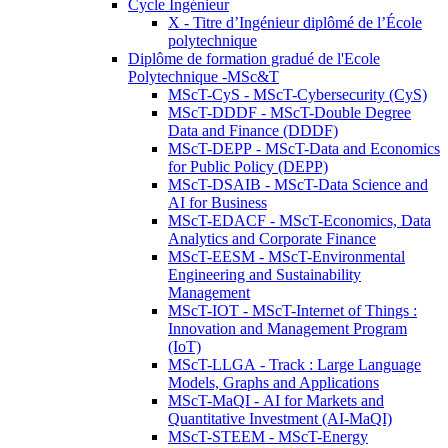
Cycle Ingénieur
X - Titre d’Ingénieur diplômé de l’École
polytechnique
Diplôme de formation gradué de l'Ecole
Polytechnique -MSc&T
MScT-CyS - MScT-Cybersecurity (CyS)
MScT-DDDF - MScT-Double Degree
Data and Finance (DDDF)
MScT-DEPP - MScT-Data and Economics
for Public Policy (DEPP)
MScT-DSAIB - MScT-Data Science and
AI for Business
MScT-EDACF - MScT-Economics, Data
Analytics and Corporate Finance
MScT-EESM - MScT-Environmental
Engineering and Sustainability
Management
MScT-IOT - MScT-Internet of Things :
Innovation and Management Program
(IoT)
MScT-LLGA - Track : Large Language
Models, Graphs and Applications
MScT-MaQI - AI for Markets and
Quantitative Investment (AI-MaQI)
MScT-STEEM - MScT-Energy