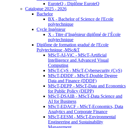
EuroteQ - Diplôme EuroteQ
Catalogue 2025 - 2026
Bachelor
BX - Bachelor of Science de l'Ecole
polytechnique
Cycle Ingénieur
X - Titre d’Ingénieur diplômé de l’École
polytechnique
Diplôme de formation gradué de l'Ecole
Polytechnique -MSc&T
MScT-AI-ViC - MScT-Artificial
Intelligence and Advanced Visual
Computing
MScT-CyS - MScT-Cybersecurity (CyS)
MScT-DDDF - MScT-Double Degree
Data and Finance (DDDF)
MScT-DEPP - MScT-Data and Economics
for Public Policy (DEPP)
MScT-DSAIB - MScT-Data Science and
AI for Business
MScT-EDACF - MScT-Economics, Data
Analytics and Corporate Finance
MScT-EESM - MScT-Environmental
Engineering and Sustainability
Management