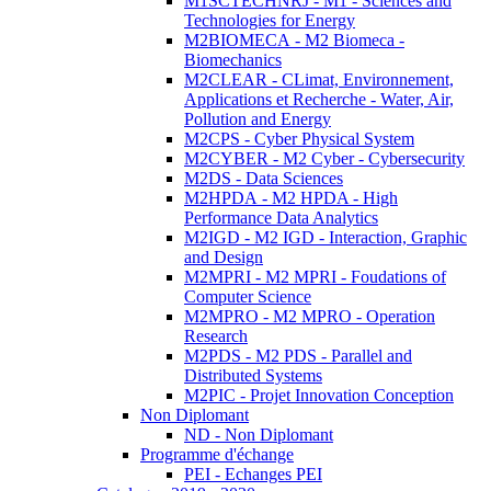
M1SCTECHNRJ - M1 - Sciences and
Technologies for Energy
M2BIOMECA - M2 Biomeca -
Biomechanics
M2CLEAR - CLimat, Environnement,
Applications et Recherche - Water, Air,
Pollution and Energy
M2CPS - Cyber Physical System
M2CYBER - M2 Cyber - Cybersecurity
M2DS - Data Sciences
M2HPDA - M2 HPDA - High
Performance Data Analytics
M2IGD - M2 IGD - Interaction, Graphic
and Design
M2MPRI - M2 MPRI - Foudations of
Computer Science
M2MPRO - M2 MPRO - Operation
Research
M2PDS - M2 PDS - Parallel and
Distributed Systems
M2PIC - Projet Innovation Conception
Non Diplomant
ND - Non Diplomant
Programme d'échange
PEI - Echanges PEI