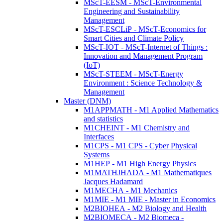
MScT-EESM - MScT-Environmental
Engineering and Sustainability
Management
MScT-ESCLiP - MScT-Economics for
Smart Cities and Climate Policy
MScT-IOT - MScT-Internet of Things :
Innovation and Management Program
(IoT)
MScT-STEEM - MScT-Energy
Environment : Science Technology &
Management
Master (DNM)
M1APPMATH - M1 Applied Mathematics
and statistics
M1CHEINT - M1 Chemistry and
Interfaces
M1CPS - M1 CPS - Cyber Physical
Systems
M1HEP - M1 High Energy Physics
M1MATHJHADA - M1 Mathematiques
Jacques Hadamard
M1MECHA - M1 Mechanics
M1MIE - M1 MIE - Master in Economics
M2BIOHEA - M2 Biology and Health
M2BIOMECA - M2 Biomeca -