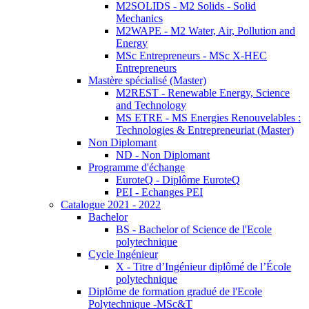
M2SOLIDS - M2 Solids - Solid
Mechanics
M2WAPE - M2 Water, Air, Pollution and
Energy
MSc Entrepreneurs - MSc X-HEC
Entrepreneurs
Mastère spécialisé (Master)
M2REST - Renewable Energy, Science
and Technology
MS ETRE - MS Energies Renouvelables :
Technologies & Entrepreneuriat (Master)
Non Diplomant
ND - Non Diplomant
Programme d'échange
EuroteQ - Diplôme EuroteQ
PEI - Echanges PEI
Catalogue 2021 - 2022
Bachelor
BS - Bachelor of Science de l'Ecole
polytechnique
Cycle Ingénieur
X - Titre d’Ingénieur diplômé de l’École
polytechnique
Diplôme de formation gradué de l'Ecole
Polytechnique -MSc&T