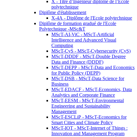
X - Titre d’Ingénieur diplômé de l’École
polytechnique
Diplôme d'établissement
X-4A - Diplôme de l'Ecole polytechnique
Diplôme de formation gradué de l'Ecole
Polytechnique -MSc&T
MScT-AI-ViC - MScT-Artificial
Intelligence and Advanced Visual
Computing
MScT-CyS - MScT-Cybersecurity (CyS)
MScT-DDDF - MScT-Double Degree
Data and Finance (DDDF)
MScT-DEPP - MScT-Data and Economics
for Public Policy (DEPP)
MScT-DSB - MScT-Data Science for
Business
MScT-EDACF - MScT-Economics, Data
Analytics and Corporate Finance
MScT-EESM - MScT-Environmental
Engineering and Sustainability
Management
MScT-ESCLiP - MScT-Economics for
Smart Cities and Climate Policy
MScT-IOT - MScT-Internet of Things :
Innovation and Management Program