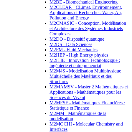
M2BE - Biomechanical Engineering
M2CLEAR - CLimat, Environnement,
Applications et Recherche - Water, Air,
Pollution and Energy
M2CMASIC - Conception, Modélisation
et Architecture des Systèmes Industriels
Complexes
M2DQ - Dispositif quantique
M2DS - Data Sciences
M2FM - Fluid Mechanics
M2HEP - High Energy physics
M2ITIE - Innovation Technologique :
ingénierie et entrepreneuriat
M2M4S - Modélisation Multiphysique
Multiéchelle des Matériaux et des
Structures
M2MAMSV - Master 2 Mathématiques et
Applications - Mathématiques pour les
Sciences du Vivant
M2MFSF - Mathématiques Financières :
Statistique et Finance
M2MM - Mathématiques de la
modélisation
M2MOCHI - Molecular Chemistry and
Interfaces