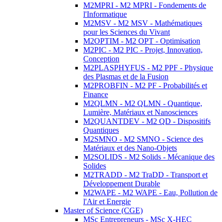
M2MPRI - M2 MPRI - Fondements de
l'Informatique
M2MSV - M2 MSV - Mathématiques
pour les Sciences du Vivant
M2OPTIM - M2 OPT - Optimisation
M2PIC - M2 PIC - Projet, Innovation,
Conception
M2PLASPHYFUS - M2 PPF - Physique
des Plasmas et de la Fusion
M2PROBFIN - M2 PF - Probabilités et
Finance
M2QLMN - M2 QLMN - Quantique,
Lumière, Matériaux et Nanosciences
M2QUANTDEV - M2 QD - Dispositifs
Quantiques
M2SMNO - M2 SMNO - Science des
Matériaux et des Nano-Objets
M2SOLIDS - M2 Solids - Mécanique des
Solides
M2TRADD - M2 TraDD - Transport et
Développement Durable
M2WAPE - M2 WAPE - Eau, Pollution de
l'Air et Energie
Master of Science (CGE)
MSc Entrepreneurs - MSc X-HEC