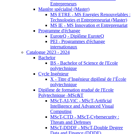
Entrepreneurs
Mastère spécialisé (Master)
MS ETRE - MS Energies Renouvelables :
Technologies et Entrepreneuriat (Master)
MS IE - MS Innovation et Entreprenariat
Programme d'échange
EuroteQ - Diplôme EuroteQ
PEI - Programmes d'échange
internationaux
Catalogue 2023 - 2024
Bachelor
BS - Bachelor of Science de l'Ecole
polytechnique
Cycle Ingénieur
X - Titre d’Ingénieur diplômé de l’École
polytechnique
Diplôme de formation gradué de l'Ecole
Polytechnique -MSc&T
MScT-AI-ViC - MScT-Artificial
Intelligence and Advanced Visual
Computing
MScT-CTD - MScT-Cybersecurity :
Threats and Defenses
MScT-DDDF - MScT-Double Degree
Data and Finance (DDDF)