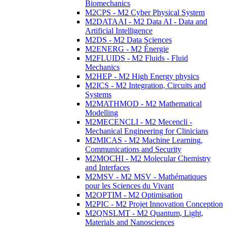
Biomechanics
M2CPS - M2 Cyber Physical System
M2DATAAI - M2 Data AI - Data and
Artificial Intelligence
M2DS - M2 Data Sciences
M2ENERG - M2 Énergie
M2FLUIDS - M2 Fluids - Fluid
Mechanics
M2HEP - M2 High Energy physics
M2ICS - M2 Integration, Circuits and
Systems
M2MATHMOD - M2 Mathematical
Modelling
M2MECENCLI - M2 Mecencli -
Mechanical Engineering for Clinicians
M2MICAS - M2 Machine Learning,
Communications and Security
M2MOCHI - M2 Molecular Chemistry
and Interfaces
M2MSV - M2 MSV - Mathématiques
pour les Sciences du Vivant
M2OPTIM - M2 Optimisation
M2PIC - M2 Projet Innovation Conception
M2QNSLMT - M2 Quantum, Light,
Materials and Nanosciences