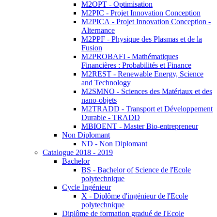
M2OPT - Optimisation
M2PIC - Projet Innovation Conception
M2PICA - Projet Innovation Conception -
Alternance
M2PPF - Physique des Plasmas et de la
Fusion
M2PROBAFI - Mathématiques
Financières : Probabilités et Finance
M2REST - Renewable Energy, Science
and Technology
M2SMNO - Sciences des Matériaux et des
nano-objets
M2TRADD - Transport et Développement
Durable - TRADD
MBIOENT - Master Bio-entrepreneur
Non Diplomant
ND - Non Diplomant
Catalogue 2018 - 2019
Bachelor
BS - Bachelor of Science de l'Ecole
polytechnique
Cycle Ingénieur
X - Diplôme d'ingénieur de l'Ecole
polytechnique
Diplôme de formation gradué de l'Ecole