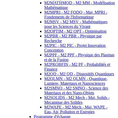
M2MATHMOD - M2 MM - Modélisation
Mathématique
M2MPRI - M2 FODQ - Maj. MPRI -
Fondements de l'Informatique
M2MSV - M2 MSV - Mathématiques
pour les Sciences du Vivant
M2OPTIM - M2 OPT - Optimisation
M2PBR - M2 PBR - Physique par
Recherche
M2PIC - M2 PIC - Projet Innovation
Conception
M2PPF - M2 PPF - Physique des Plasmas
et de la Fusion
M2PROBFIN - M2 PF - Probabilités et
Finance
M2QD - M2 QD - Dispositifs Quantiques
M2QLMN - M2 QLMN - Quantique,
Lumiere, Materiaux et Nanosciences
M2SMNO - M2 SMNO - Science des
Materiaux et des Nano-Objets
M2SOLIDS - M2 Mech - Maj. Solids -
Mecanique des Solides
M2WAPE - M2 Mech - Maj. WAPE -
Eau, Air, Pollution et Energies
Programme d'échange