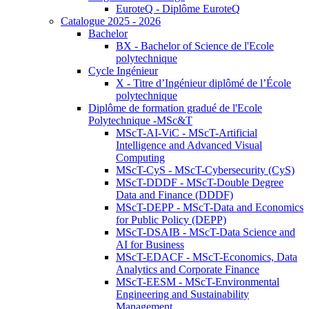
EuroteQ - Diplôme EuroteQ
Catalogue 2025 - 2026
Bachelor
BX - Bachelor of Science de l'Ecole
polytechnique
Cycle Ingénieur
X - Titre d’Ingénieur diplômé de l’École
polytechnique
Diplôme de formation gradué de l'Ecole
Polytechnique -MSc&T
MScT-AI-ViC - MScT-Artificial
Intelligence and Advanced Visual
Computing
MScT-CyS - MScT-Cybersecurity (CyS)
MScT-DDDF - MScT-Double Degree
Data and Finance (DDDF)
MScT-DEPP - MScT-Data and Economics
for Public Policy (DEPP)
MScT-DSAIB - MScT-Data Science and
AI for Business
MScT-EDACF - MScT-Economics, Data
Analytics and Corporate Finance
MScT-EESM - MScT-Environmental
Engineering and Sustainability
Management