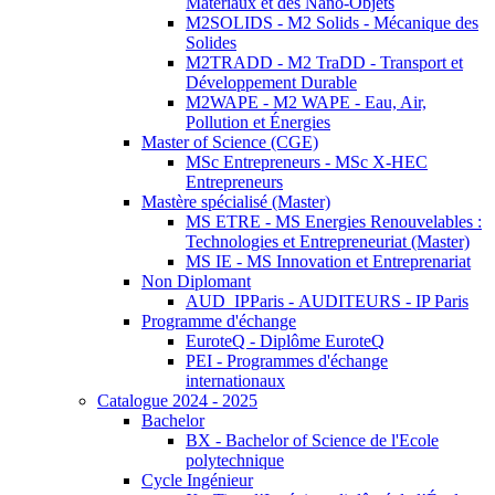
Matériaux et des Nano-Objets
M2SOLIDS - M2 Solids - Mécanique des
Solides
M2TRADD - M2 TraDD - Transport et
Développement Durable
M2WAPE - M2 WAPE - Eau, Air,
Pollution et Énergies
Master of Science (CGE)
MSc Entrepreneurs - MSc X-HEC
Entrepreneurs
Mastère spécialisé (Master)
MS ETRE - MS Energies Renouvelables :
Technologies et Entrepreneuriat (Master)
MS IE - MS Innovation et Entreprenariat
Non Diplomant
AUD_IPParis - AUDITEURS - IP Paris
Programme d'échange
EuroteQ - Diplôme EuroteQ
PEI - Programmes d'échange
internationaux
Catalogue 2024 - 2025
Bachelor
BX - Bachelor of Science de l'Ecole
polytechnique
Cycle Ingénieur