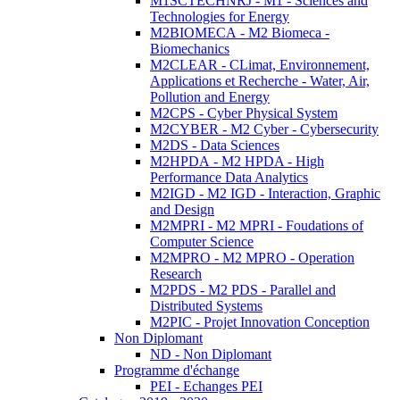
M1SCTECHNRJ - M1 - Sciences and
Technologies for Energy
M2BIOMECA - M2 Biomeca -
Biomechanics
M2CLEAR - CLimat, Environnement,
Applications et Recherche - Water, Air,
Pollution and Energy
M2CPS - Cyber Physical System
M2CYBER - M2 Cyber - Cybersecurity
M2DS - Data Sciences
M2HPDA - M2 HPDA - High
Performance Data Analytics
M2IGD - M2 IGD - Interaction, Graphic
and Design
M2MPRI - M2 MPRI - Foudations of
Computer Science
M2MPRO - M2 MPRO - Operation
Research
M2PDS - M2 PDS - Parallel and
Distributed Systems
M2PIC - Projet Innovation Conception
Non Diplomant
ND - Non Diplomant
Programme d'échange
PEI - Echanges PEI