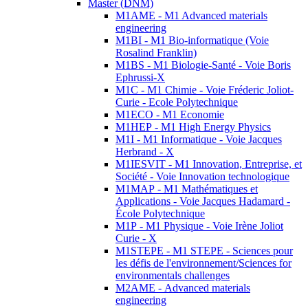
Master (DNM)
M1AME - M1 Advanced materials
engineering
M1BI - M1 Bio-informatique (Voie
Rosalind Franklin)
M1BS - M1 Biologie-Santé - Voie Boris
Ephrussi-X
M1C - M1 Chimie - Voie Fréderic Joliot-
Curie - Ecole Polytechnique
M1ECO - M1 Economie
M1HEP - M1 High Energy Physics
M1I - M1 Informatique - Voie Jacques
Herbrand - X
M1IESVIT - M1 Innovation, Entreprise, et
Société - Voie Innovation technologique
M1MAP - M1 Mathématiques et
Applications - Voie Jacques Hadamard -
École Polytechnique
M1P - M1 Physique - Voie Irène Joliot
Curie - X
M1STEPE - M1 STEPE - Sciences pour
les défis de l'environnement/Sciences for
environmentals challenges
M2AME - Advanced materials
engineering