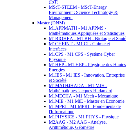
(IoT)
MScT-STEEM - MScT-Energy
Environment : Science Technology &
Management
Master (DNM)
M1APPMATH - M1 APPMS -
Mathématiques Appliquées et Statistiques
M1BIOHEA - M1 BH - Biologie et Santé
M1CHEINT - M1 CI - Chimie et
Interfaces
M1CPS - M1 CPS - Système Cyber
Physique
M1HEP - M1 HEP - Physique des Hautes
Energies
M1IES - M1 IES - Innovation, Entreprise
et Société
M1MATHJHADA - M1 MJH -
Mathématiques Jacques Hadamard
M1MECHA - M1 Mech - Mécanique
M1MIE - M1 MiE - Master en Economie
M1MPRI - M1 MPRI - Fondements de
l'Informatique
M1PHYSICS - M1 PHYS - Physique
M2AAG - M2 AAG - Analyse,
Arithmétique, Géométrie