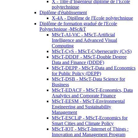
X - Titre d’Ingénieur diplômé de l’École
polytechnique
Diplôme d'établissement
X-4A - Diplôme de l'Ecole polytechnique
Diplôme de formation gradué de l'Ecole
Polytechnique -MSc&T
MScT-AI-ViC - MScT-Artificial
Intelligence and Advanced Visual
Computing
MScT-CyS - MScT-Cybersecurity (CyS)
MScT-DDDF - MScT-Double Degree
Data and Finance (DDDF)
MScT-DEPP - MScT-Data and Economics
for Public Policy (DEPP)
MScT-DSB - MScT-Data Science for
Business
MScT-EDACF - MScT-Economics, Data
Analytics and Corporate Finance
MScT-EESM - MScT-Environmental
Engineering and Sustainability
Management
MScT-ESCLiP - MScT-Economics for
Smart Cities and Climate Policy
MScT-IOT - MScT-Internet of Things :
Innovation and Management Program