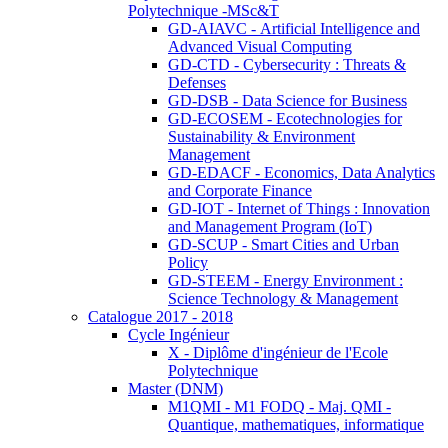
Polytechnique -MSc&T
GD-AIAVC - Artificial Intelligence and
Advanced Visual Computing
GD-CTD - Cybersecurity : Threats &
Defenses
GD-DSB - Data Science for Business
GD-ECOSEM - Ecotechnologies for
Sustainability & Environment
Management
GD-EDACF - Economics, Data Analytics
and Corporate Finance
GD-IOT - Internet of Things : Innovation
and Management Program (IoT)
GD-SCUP - Smart Cities and Urban
Policy
GD-STEEM - Energy Environment :
Science Technology & Management
Catalogue 2017 - 2018
Cycle Ingénieur
X - Diplôme d'ingénieur de l'Ecole
Polytechnique
Master (DNM)
M1QMI - M1 FODQ - Maj. QMI -
Quantique, mathematiques, informatique