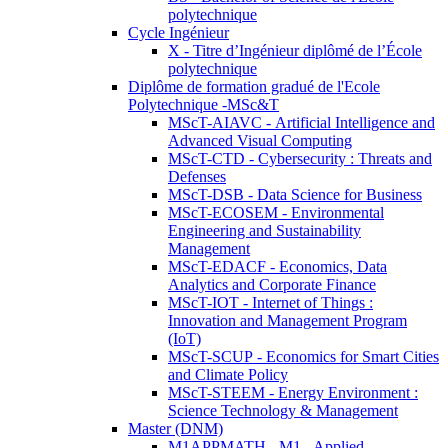
polytechnique
Cycle Ingénieur
X - Titre d’Ingénieur diplômé de l’École
polytechnique
Diplôme de formation gradué de l'Ecole
Polytechnique -MSc&T
MScT-AIAVC - Artificial Intelligence and
Advanced Visual Computing
MScT-CTD - Cybersecurity : Threats and
Defenses
MScT-DSB - Data Science for Business
MScT-ECOSEM - Environmental
Engineering and Sustainability
Management
MScT-EDACF - Economics, Data
Analytics and Corporate Finance
MScT-IOT - Internet of Things :
Innovation and Management Program
(IoT)
MScT-SCUP - Economics for Smart Cities
and Climate Policy
MScT-STEEM - Energy Environment :
Science Technology & Management
Master (DNM)
M1APPMATH - M1 - Applied