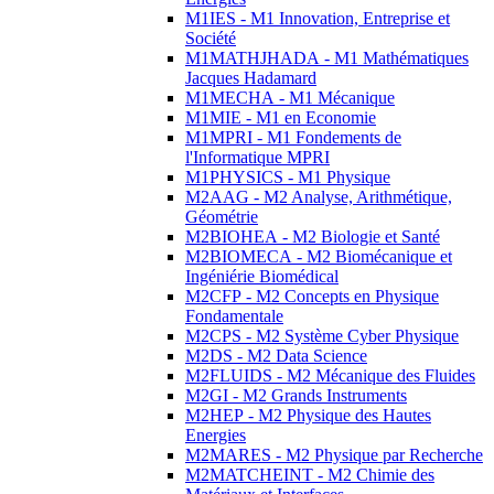
M1IES - M1 Innovation, Entreprise et
Société
M1MATHJHADA - M1 Mathématiques
Jacques Hadamard
M1MECHA - M1 Mécanique
M1MIE - M1 en Economie
M1MPRI - M1 Fondements de
l'Informatique MPRI
M1PHYSICS - M1 Physique
M2AAG - M2 Analyse, Arithmétique,
Géométrie
M2BIOHEA - M2 Biologie et Santé
M2BIOMECA - M2 Biomécanique et
Ingéniérie Biomédical
M2CFP - M2 Concepts en Physique
Fondamentale
M2CPS - M2 Système Cyber Physique
M2DS - M2 Data Science
M2FLUIDS - M2 Mécanique des Fluides
M2GI - M2 Grands Instruments
M2HEP - M2 Physique des Hautes
Energies
M2MARES - M2 Physique par Recherche
M2MATCHEINT - M2 Chimie des