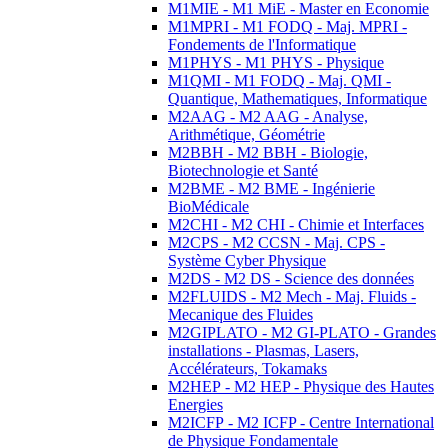
M1MIE - M1 MiE - Master en Economie
M1MPRI - M1 FODQ - Maj. MPRI -
Fondements de l'Informatique
M1PHYS - M1 PHYS - Physique
M1QMI - M1 FODQ - Maj. QMI -
Quantique, Mathematiques, Informatique
M2AAG - M2 AAG - Analyse,
Arithmétique, Géométrie
M2BBH - M2 BBH - Biologie,
Biotechnologie et Santé
M2BME - M2 BME - Ingénierie
BioMédicale
M2CHI - M2 CHI - Chimie et Interfaces
M2CPS - M2 CCSN - Maj. CPS -
Système Cyber Physique
M2DS - M2 DS - Science des données
M2FLUIDS - M2 Mech - Maj. Fluids -
Mecanique des Fluides
M2GIPLATO - M2 GI-PLATO - Grandes
installations - Plasmas, Lasers,
Accélérateurs, Tokamaks
M2HEP - M2 HEP - Physique des Hautes
Energies
M2ICFP - M2 ICFP - Centre International
de Physique Fondamentale