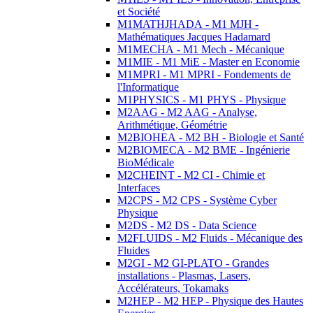
et Société
M1MATHJHADA - M1 MJH -
Mathématiques Jacques Hadamard
M1MECHA - M1 Mech - Mécanique
M1MIE - M1 MiE - Master en Economie
M1MPRI - M1 MPRI - Fondements de
l'Informatique
M1PHYSICS - M1 PHYS - Physique
M2AAG - M2 AAG - Analyse,
Arithmétique, Géométrie
M2BIOHEA - M2 BH - Biologie et Santé
M2BIOMECA - M2 BME - Ingénierie
BioMédicale
M2CHEINT - M2 CI - Chimie et
Interfaces
M2CPS - M2 CPS - Système Cyber
Physique
M2DS - M2 DS - Data Science
M2FLUIDS - M2 Fluids - Mécanique des
Fluides
M2GI - M2 GI-PLATO - Grandes
installations - Plasmas, Lasers,
Accélérateurs, Tokamaks
M2HEP - M2 HEP - Physique des Hautes