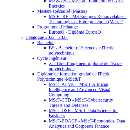
M2WAPE - M2 Eau, Pollution de l'Air et
Energies
Mastère spécialisé (Master)
MS ETRE - MS Energies Renouvelables :
Technologies et Entrepreneuriat (Master)
Programme d'échange
EuroteQ - Diplôme EuroteQ
Catalogue 2022 - 2023
Bachelor
BS - Bachelor of Science de l'Ecole
polytechnique
Cycle Ingénieur
X - Titre d’Ingénieur diplômé de l’École
polytechnique
Diplôme de formation gradué de l'Ecole
Polytechnique -MSc&T
MScT-AI-ViC - MScT-Artificial
Intelligence and Advanced Visual
Computing
MScT-CTD - MScT-Cybersecurity :
Threats and Defenses
MScT-DSB - MScT-Data Science for
Business
MScT-EDACF - MScT-Economics, Data
Analytics and Corporate Finance