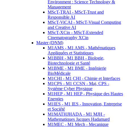
Environment : Science Technology &
Management
MScT-TRAI - MScT-Trust and
Responsible AI
MScT-ViCAI - MScT-Visual Computing
and Creative AI
MScT-XCin - MScT-Extended
Cinematography XCin
Master (DNM)
M1AMS - M1 AMS - Mathématiques
Appliquées et Statistiques
M1BBH - M1 BBH - Biologie,
Biotechnologie et Santé
M1BME - M1 BME - Ingénierie
BioMédicale
M1CHI - M1 CHI - Chimie et Interfaces
M1CPS - M1 CCSN - Maj. CPS -
Système Cyber Physique
M1HEP - M1 HEP - Physique des Hautes
Energies
M1IES - M1 IES - Innovation, Entreprise
et Société
M1MATHJHADA - M1 MJH -
Mathematiques Jacques Hadamard
M1MEC - M1 Mech - Mecanique