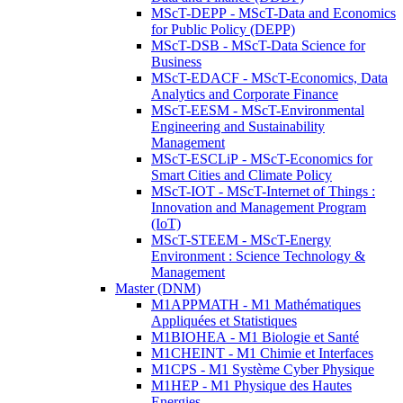
MScT-DEPP - MScT-Data and Economics
for Public Policy (DEPP)
MScT-DSB - MScT-Data Science for
Business
MScT-EDACF - MScT-Economics, Data
Analytics and Corporate Finance
MScT-EESM - MScT-Environmental
Engineering and Sustainability
Management
MScT-ESCLiP - MScT-Economics for
Smart Cities and Climate Policy
MScT-IOT - MScT-Internet of Things :
Innovation and Management Program
(IoT)
MScT-STEEM - MScT-Energy
Environment : Science Technology &
Management
Master (DNM)
M1APPMATH - M1 Mathématiques
Appliquées et Statistiques
M1BIOHEA - M1 Biologie et Santé
M1CHEINT - M1 Chimie et Interfaces
M1CPS - M1 Système Cyber Physique
M1HEP - M1 Physique des Hautes
Energies