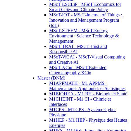
MScT-ESCLiP - MScT-Economics for
Smart Cities and Climate Policy
MScT-IOT - MScT-Internet of Things :
Innovation and Management Program
(IoT)
MScT-STEEM - MScT-Energy
Environment : Science Technology &
Management
MScT-TRAI - MScT-Trust and
Responsible AI
MScT-ViCAI - MScT-Visual Computing
and Creative AI
MScT-XCin - MScT-Extended
Cinematography XCin
Master (DNM)
M1APPMATH - M1 APPMS -
Mathématiques Appliquées et Statistiques
M1BIOHEA - M1 BH - Biologie et Santé
M1CHEINT - M1 CI - Chimie et
Interfaces
M1CPS - M1 CPS - Système Cyber
Physique
M1HEP - M1 HEP - Physique des Hautes
Energies
M1IES - M1 IES - Innovation, Entreprise