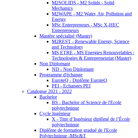
M2SOLIDS - M2 Solids - Solid
Mechanics
M2WAPE - M2 Water, Air, Pollution and
Energy
MSc Entrepreneurs - MSc X-HEC
Entrepreneurs
Mastère spécialisé (Master)
M2REST - Renewable Energy, Science
and Technology
MS ETRE - MS Energies Renouvelables :
Technologies & Entrepreneuriat (Master)
Non Diplomant
ND - Non Diplomant
Programme d'échange
EuroteQ - Diplôme EuroteQ
PEI - Echanges PEI
Catalogue 2021 - 2022
Bachelor
BS - Bachelor of Science de l'Ecole
polytechnique
Cycle Ingénieur
X - Titre d’Ingénieur diplômé de l’École
polytechnique
Diplôme de formation gradué de l'Ecole
Polytechnique -MSc&T