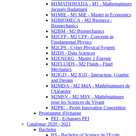
M1MATHJHADA - M1 - Mathematiques
Jacques Hadamard
M1MIE - M1 MiE - Master in Economics
M2BIOMECA - M2 Biomeca -
Biomechanics
M2BM - M2 Biomechanics
M2CFP - M2 CFP - Concepts in
Fundamental Physics
M2CPS - Cyber Physical System
M2DS - Data Sciences
M2ENERG - Master 2 Énergie
M2FLUIDS - M2 Fluids - Fluid
Mechanics
M2IGD - M2 IGD - Interaction, Graphic
and Design
M2MDA - M2 MdA - Mathématiques de
l'Aléatoire
M2MSV - M2 MSV - Mathématiques
pour les Sciences du Vivant
M2PIC - Projet Innovation Conception
Programme d'échange
PEI - Echanges PEI
Catalogue 2020 - 2021
Bachelor
BS - Bachelor of Science de l'Ecole