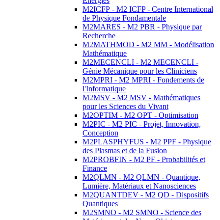
Energies
M2ICFP - M2 ICFP - Centre International
de Physique Fondamentale
M2MARES - M2 PBR - Physique par
Recherche
M2MATHMOD - M2 MM - Modélisation
Mathématique
M2MECENCLI - M2 MECENCLI -
Génie Mécanique pour les Cliniciens
M2MPRI - M2 MPRI - Fondements de
l'Informatique
M2MSV - M2 MSV - Mathématiques
pour les Sciences du Vivant
M2OPTIM - M2 OPT - Optimisation
M2PIC - M2 PIC - Projet, Innovation,
Conception
M2PLASPHYFUS - M2 PPF - Physique
des Plasmas et de la Fusion
M2PROBFIN - M2 PF - Probabilités et
Finance
M2QLMN - M2 QLMN - Quantique,
Lumière, Matériaux et Nanosciences
M2QUANTDEV - M2 QD - Dispositifs
Quantiques
M2SMNO - M2 SMNO - Science des