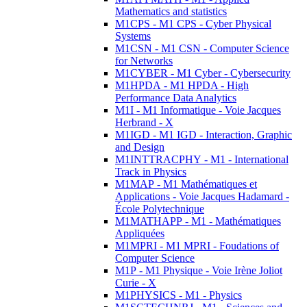
Mathematics and statistics
M1CPS - M1 CPS - Cyber Physical
Systems
M1CSN - M1 CSN - Computer Science
for Networks
M1CYBER - M1 Cyber - Cybersecurity
M1HPDA - M1 HPDA - High
Performance Data Analytics
M1I - M1 Informatique - Voie Jacques
Herbrand - X
M1IGD - M1 IGD - Interaction, Graphic
and Design
M1INTTRACPHY - M1 - International
Track in Physics
M1MAP - M1 Mathématiques et
Applications - Voie Jacques Hadamard -
École Polytechnique
M1MATHAPP - M1 - Mathématiques
Appliquées
M1MPRI - M1 MPRI - Foudations of
Computer Science
M1P - M1 Physique - Voie Irène Joliot
Curie - X
M1PHYSICS - M1 - Physics