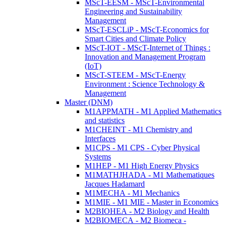
MScT-EESM - MScT-Environmental
Engineering and Sustainability
Management
MScT-ESCLiP - MScT-Economics for
Smart Cities and Climate Policy
MScT-IOT - MScT-Internet of Things :
Innovation and Management Program
(IoT)
MScT-STEEM - MScT-Energy
Environment : Science Technology &
Management
Master (DNM)
M1APPMATH - M1 Applied Mathematics
and statistics
M1CHEINT - M1 Chemistry and
Interfaces
M1CPS - M1 CPS - Cyber Physical
Systems
M1HEP - M1 High Energy Physics
M1MATHJHADA - M1 Mathematiques
Jacques Hadamard
M1MECHA - M1 Mechanics
M1MIE - M1 MIE - Master in Economics
M2BIOHEA - M2 Biology and Health
M2BIOMECA - M2 Biomeca -