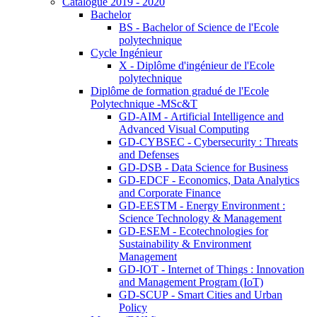
Catalogue 2019 - 2020
Bachelor
BS - Bachelor of Science de l'Ecole
polytechnique
Cycle Ingénieur
X - Diplôme d'ingénieur de l'Ecole
polytechnique
Diplôme de formation gradué de l'Ecole
Polytechnique -MSc&T
GD-AIM - Artificial Intelligence and
Advanced Visual Computing
GD-CYBSEC - Cybersecurity : Threats
and Defenses
GD-DSB - Data Science for Business
GD-EDCF - Economics, Data Analytics
and Corporate Finance
GD-EESTM - Energy Environment :
Science Technology & Management
GD-ESEM - Ecotechnologies for
Sustainability & Environment
Management
GD-IOT - Internet of Things : Innovation
and Management Program (IoT)
GD-SCUP - Smart Cities and Urban
Policy