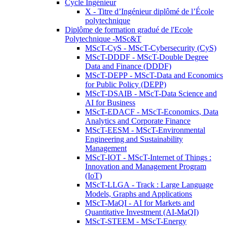
Cycle Ingénieur
X - Titre d’Ingénieur diplômé de l’École
polytechnique
Diplôme de formation gradué de l'Ecole
Polytechnique -MSc&T
MScT-CyS - MScT-Cybersecurity (CyS)
MScT-DDDF - MScT-Double Degree
Data and Finance (DDDF)
MScT-DEPP - MScT-Data and Economics
for Public Policy (DEPP)
MScT-DSAIB - MScT-Data Science and
AI for Business
MScT-EDACF - MScT-Economics, Data
Analytics and Corporate Finance
MScT-EESM - MScT-Environmental
Engineering and Sustainability
Management
MScT-IOT - MScT-Internet of Things :
Innovation and Management Program
(IoT)
MScT-LLGA - Track : Large Language
Models, Graphs and Applications
MScT-MaQI - AI for Markets and
Quantitative Investment (AI-MaQI)
MScT-STEEM - MScT-Energy