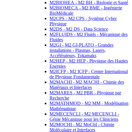
M2BIOHEA - M2 BH - Biologie et Santé
M2BIOMECA - M2 BME - Ingénierie
BioMédicale
M2CPS - M2 CPS - Système Cyber
Physique
M2DS - M2 DS - Data Science
M2FLUIDS - M2 Fluids - Mécanique des
Fluides
M2GI - M2 GI-PLATO - Grandes
installations - Plasmas, Lasers,
Accélérateurs, Tokamaks
M2HEP - M2 HEP - Physique des Hautes
Energies
M2ICFP - M2 ICFP - Centre International
de Physique Fondamentale
M2MACHI - M2 MACHI - Chimie des
Matériaux et Interfaces
M2MARES - M2 PBR - Physique par
Recherche
M2MATHMOD - M2 MM - Modélisation
Mathématique
M2MECENCLI - M2 MECENCLI -
Génie Mécanique pour les Cliniciens
M2MOCHI - M2 MoChI - Chimie
Moléculaire et Interfaces