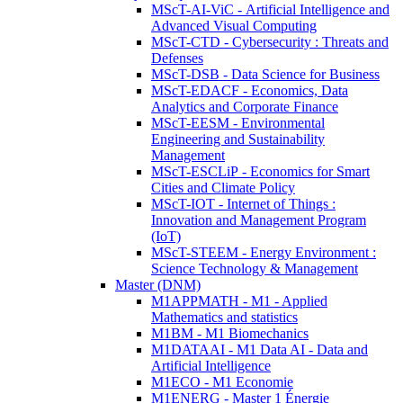
MScT-AI-ViC - Artificial Intelligence and
Advanced Visual Computing
MScT-CTD - Cybersecurity : Threats and
Defenses
MScT-DSB - Data Science for Business
MScT-EDACF - Economics, Data
Analytics and Corporate Finance
MScT-EESM - Environmental
Engineering and Sustainability
Management
MScT-ESCLiP - Economics for Smart
Cities and Climate Policy
MScT-IOT - Internet of Things :
Innovation and Management Program
(IoT)
MScT-STEEM - Energy Environment :
Science Technology & Management
Master (DNM)
M1APPMATH - M1 - Applied
Mathematics and statistics
M1BM - M1 Biomechanics
M1DATAAI - M1 Data AI - Data and
Artificial Intelligence
M1ECO - M1 Economie
M1ENERG - Master 1 Énergie