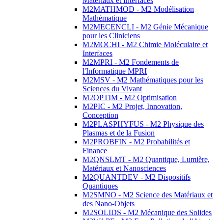
Matériaux et Interfaces
M2MATHMOD - M2 Modélisation
Mathématique
M2MECENCLI - M2 Génie Mécanique
pour les Cliniciens
M2MOCHI - M2 Chimie Moléculaire et
Interfaces
M2MPRI - M2 Fondements de
l'Informatique MPRI
M2MSV - M2 Mathématiques pour les
Sciences du Vivant
M2OPTIM - M2 Optimisation
M2PIC - M2 Projet, Innovation,
Conception
M2PLASPHYFUS - M2 Physique des
Plasmas et de la Fusion
M2PROBFIN - M2 Probabilités et
Finance
M2QNSLMT - M2 Quantique, Lumière,
Matériaux et Nanosciences
M2QUANTDEV - M2 Dispositifs
Quantiques
M2SMNO - M2 Science des Matériaux et
des Nano-Objets
M2SOLIDS - M2 Mécanique des Solides