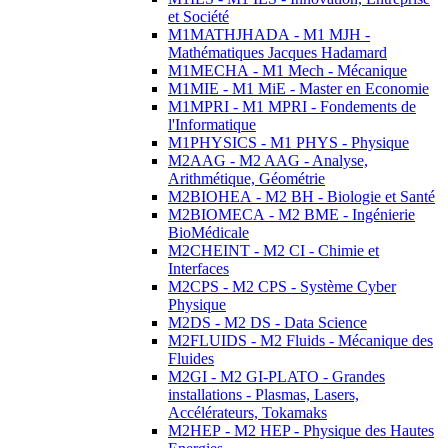
et Société
M1MATHJHADA - M1 MJH -
Mathématiques Jacques Hadamard
M1MECHA - M1 Mech - Mécanique
M1MIE - M1 MiE - Master en Economie
M1MPRI - M1 MPRI - Fondements de
l'Informatique
M1PHYSICS - M1 PHYS - Physique
M2AAG - M2 AAG - Analyse,
Arithmétique, Géométrie
M2BIOHEA - M2 BH - Biologie et Santé
M2BIOMECA - M2 BME - Ingénierie
BioMédicale
M2CHEINT - M2 CI - Chimie et
Interfaces
M2CPS - M2 CPS - Système Cyber
Physique
M2DS - M2 DS - Data Science
M2FLUIDS - M2 Fluids - Mécanique des
Fluides
M2GI - M2 GI-PLATO - Grandes
installations - Plasmas, Lasers,
Accélérateurs, Tokamaks
M2HEP - M2 HEP - Physique des Hautes