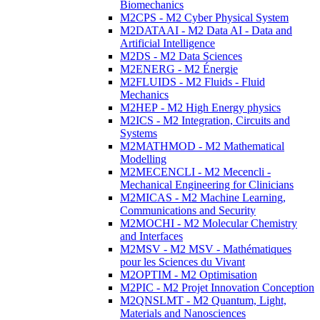
Biomechanics
M2CPS - M2 Cyber Physical System
M2DATAAI - M2 Data AI - Data and
Artificial Intelligence
M2DS - M2 Data Sciences
M2ENERG - M2 Énergie
M2FLUIDS - M2 Fluids - Fluid
Mechanics
M2HEP - M2 High Energy physics
M2ICS - M2 Integration, Circuits and
Systems
M2MATHMOD - M2 Mathematical
Modelling
M2MECENCLI - M2 Mecencli -
Mechanical Engineering for Clinicians
M2MICAS - M2 Machine Learning,
Communications and Security
M2MOCHI - M2 Molecular Chemistry
and Interfaces
M2MSV - M2 MSV - Mathématiques
pour les Sciences du Vivant
M2OPTIM - M2 Optimisation
M2PIC - M2 Projet Innovation Conception
M2QNSLMT - M2 Quantum, Light,
Materials and Nanosciences