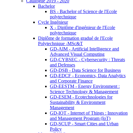
Catalogue 2019 - 2020
Bachelor
BS - Bachelor of Science de l'Ecole
polytechnique
Cycle Ingénieur
X - Diplôme d'ingénieur de l'Ecole
polytechnique
Diplôme de formation gradué de l'Ecole
Polytechnique -MSc&T
GD-AIM - Artificial Intelligence and
Advanced Visual Computing
GD-CYBSEC - Cybersecurity : Threats
and Defenses
GD-DSB - Data Science for Business
GD-EDCF - Economics, Data Analytics
and Corporate Finance
GD-EESTM - Energy Environment :
Science Technology & Management
GD-ESEM - Ecotechnologies for
Sustainability & Environment
Management
GD-IOT - Internet of Things : Innovation
and Management Program (IoT)
GD-SCUP - Smart Cities and Urban
Policy