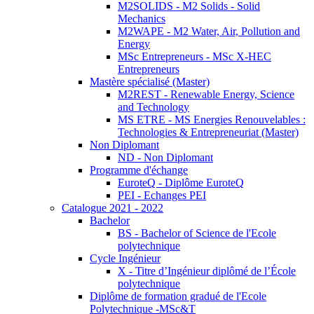
M2SOLIDS - M2 Solids - Solid
Mechanics
M2WAPE - M2 Water, Air, Pollution and
Energy
MSc Entrepreneurs - MSc X-HEC
Entrepreneurs
Mastère spécialisé (Master)
M2REST - Renewable Energy, Science
and Technology
MS ETRE - MS Energies Renouvelables :
Technologies & Entrepreneuriat (Master)
Non Diplomant
ND - Non Diplomant
Programme d'échange
EuroteQ - Diplôme EuroteQ
PEI - Echanges PEI
Catalogue 2021 - 2022
Bachelor
BS - Bachelor of Science de l'Ecole
polytechnique
Cycle Ingénieur
X - Titre d’Ingénieur diplômé de l’École
polytechnique
Diplôme de formation gradué de l'Ecole
Polytechnique -MSc&T