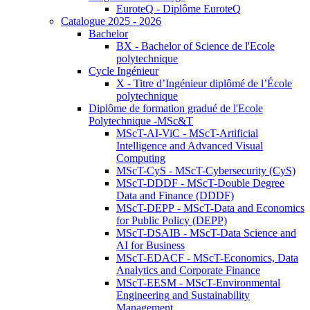
EuroteQ - Diplôme EuroteQ
Catalogue 2025 - 2026
Bachelor
BX - Bachelor of Science de l'Ecole
polytechnique
Cycle Ingénieur
X - Titre d’Ingénieur diplômé de l’École
polytechnique
Diplôme de formation gradué de l'Ecole
Polytechnique -MSc&T
MScT-AI-ViC - MScT-Artificial
Intelligence and Advanced Visual
Computing
MScT-CyS - MScT-Cybersecurity (CyS)
MScT-DDDF - MScT-Double Degree
Data and Finance (DDDF)
MScT-DEPP - MScT-Data and Economics
for Public Policy (DEPP)
MScT-DSAIB - MScT-Data Science and
AI for Business
MScT-EDACF - MScT-Economics, Data
Analytics and Corporate Finance
MScT-EESM - MScT-Environmental
Engineering and Sustainability
Management