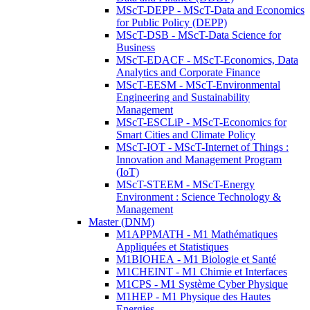
MScT-DEPP - MScT-Data and Economics
for Public Policy (DEPP)
MScT-DSB - MScT-Data Science for
Business
MScT-EDACF - MScT-Economics, Data
Analytics and Corporate Finance
MScT-EESM - MScT-Environmental
Engineering and Sustainability
Management
MScT-ESCLiP - MScT-Economics for
Smart Cities and Climate Policy
MScT-IOT - MScT-Internet of Things :
Innovation and Management Program
(IoT)
MScT-STEEM - MScT-Energy
Environment : Science Technology &
Management
Master (DNM)
M1APPMATH - M1 Mathématiques
Appliquées et Statistiques
M1BIOHEA - M1 Biologie et Santé
M1CHEINT - M1 Chimie et Interfaces
M1CPS - M1 Système Cyber Physique
M1HEP - M1 Physique des Hautes
Energies