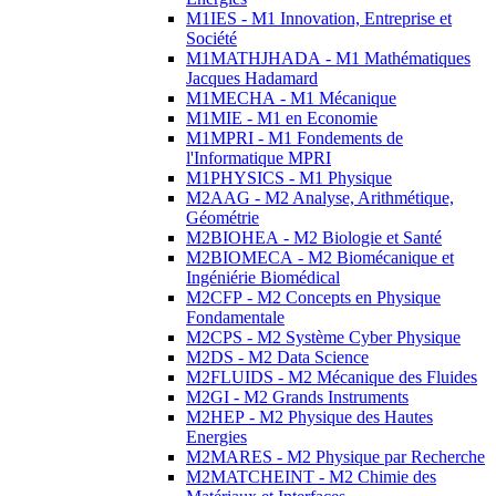
M1IES - M1 Innovation, Entreprise et
Société
M1MATHJHADA - M1 Mathématiques
Jacques Hadamard
M1MECHA - M1 Mécanique
M1MIE - M1 en Economie
M1MPRI - M1 Fondements de
l'Informatique MPRI
M1PHYSICS - M1 Physique
M2AAG - M2 Analyse, Arithmétique,
Géométrie
M2BIOHEA - M2 Biologie et Santé
M2BIOMECA - M2 Biomécanique et
Ingéniérie Biomédical
M2CFP - M2 Concepts en Physique
Fondamentale
M2CPS - M2 Système Cyber Physique
M2DS - M2 Data Science
M2FLUIDS - M2 Mécanique des Fluides
M2GI - M2 Grands Instruments
M2HEP - M2 Physique des Hautes
Energies
M2MARES - M2 Physique par Recherche
M2MATCHEINT - M2 Chimie des