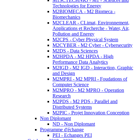
M1SCTECHNRJ - M1 - Sciences and
Technologies for Energy
M2BIOMECA - M2 Biomeca -
Biomechanics
M2CLEAR - CLimat, Environnement,
Applications et Recherche - Water, Air,
Pollution and Energy
M2CPS - Cyber Physical System
M2CYBER - M2 Cyber - Cybersecurity
M2DS - Data Sciences
M2HPDA - M2 HPDA - High
Performance Data Analytics
M2IGD - M2 IGD - Interaction, Graphic
and Design
M2MPRI - M2 MPRI - Foudations of
Computer Science
M2MPRO - M2 MPRO - Operation
Research
M2PDS - M2 PDS - Parallel and
Distributed Systems
M2PIC - Projet Innovation Conception
Non Diplomant
ND - Non Diplomant
Programme d'échange
PEI - Echanges PEI