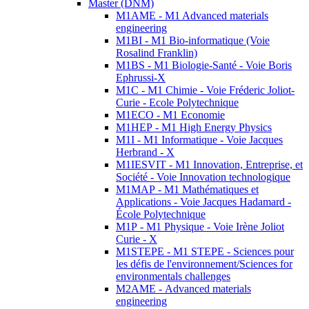
Master (DNM)
M1AME - M1 Advanced materials
engineering
M1BI - M1 Bio-informatique (Voie
Rosalind Franklin)
M1BS - M1 Biologie-Santé - Voie Boris
Ephrussi-X
M1C - M1 Chimie - Voie Fréderic Joliot-
Curie - Ecole Polytechnique
M1ECO - M1 Economie
M1HEP - M1 High Energy Physics
M1I - M1 Informatique - Voie Jacques
Herbrand - X
M1IESVIT - M1 Innovation, Entreprise, et
Société - Voie Innovation technologique
M1MAP - M1 Mathématiques et
Applications - Voie Jacques Hadamard -
École Polytechnique
M1P - M1 Physique - Voie Irène Joliot
Curie - X
M1STEPE - M1 STEPE - Sciences pour
les défis de l'environnement/Sciences for
environmentals challenges
M2AME - Advanced materials
engineering