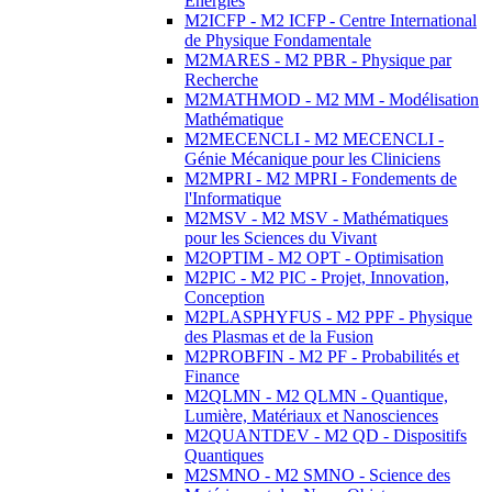
Energies
M2ICFP - M2 ICFP - Centre International
de Physique Fondamentale
M2MARES - M2 PBR - Physique par
Recherche
M2MATHMOD - M2 MM - Modélisation
Mathématique
M2MECENCLI - M2 MECENCLI -
Génie Mécanique pour les Cliniciens
M2MPRI - M2 MPRI - Fondements de
l'Informatique
M2MSV - M2 MSV - Mathématiques
pour les Sciences du Vivant
M2OPTIM - M2 OPT - Optimisation
M2PIC - M2 PIC - Projet, Innovation,
Conception
M2PLASPHYFUS - M2 PPF - Physique
des Plasmas et de la Fusion
M2PROBFIN - M2 PF - Probabilités et
Finance
M2QLMN - M2 QLMN - Quantique,
Lumière, Matériaux et Nanosciences
M2QUANTDEV - M2 QD - Dispositifs
Quantiques
M2SMNO - M2 SMNO - Science des