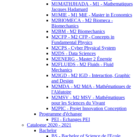
M1MATHJHADA - M1 - Mathematiques
Jacques Hadamard
M1MIE - M1 MiE - Master in Economics
M2BIOMECA - M2 Biomeca -
Biomechanics
M2BM - M2 Biomechanics
M2CFP - M2 CFP - Concepts in
Fundamental Physics
M2CPS - Cyber Physical System
M2DS - Data Sciences
M2ENERG - Master 2 Énergie
M2FLUIDS - M2 Fluids - Fluid
Mechanics
M2IGD - M2 IGD - Interaction, Graphic
and Design
M2MDA - M2 MdA - Mathématiques de
l'Aléatoire
M2MSV - M2 MSV - Mathématiques
pour les Sciences du Vivant
M2PIC - Projet Innovation Conception
Programme d'échange
PEI - Echanges PEI
Catalogue 2020 - 2021
Bachelor
BS - Bachelor of Science de l'Ecole