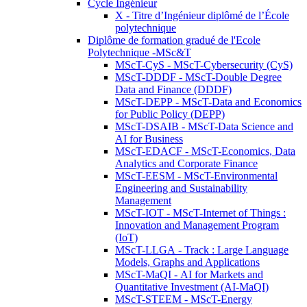
Cycle Ingénieur
X - Titre d’Ingénieur diplômé de l’École
polytechnique
Diplôme de formation gradué de l'Ecole
Polytechnique -MSc&T
MScT-CyS - MScT-Cybersecurity (CyS)
MScT-DDDF - MScT-Double Degree
Data and Finance (DDDF)
MScT-DEPP - MScT-Data and Economics
for Public Policy (DEPP)
MScT-DSAIB - MScT-Data Science and
AI for Business
MScT-EDACF - MScT-Economics, Data
Analytics and Corporate Finance
MScT-EESM - MScT-Environmental
Engineering and Sustainability
Management
MScT-IOT - MScT-Internet of Things :
Innovation and Management Program
(IoT)
MScT-LLGA - Track : Large Language
Models, Graphs and Applications
MScT-MaQI - AI for Markets and
Quantitative Investment (AI-MaQI)
MScT-STEEM - MScT-Energy