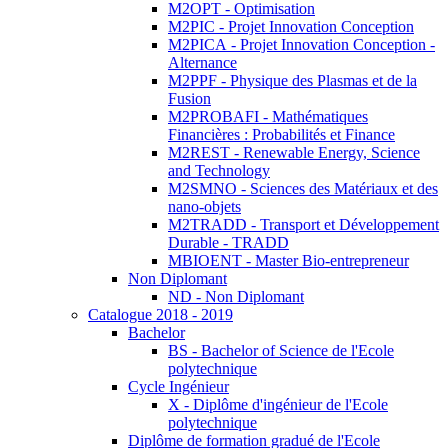
M2OPT - Optimisation
M2PIC - Projet Innovation Conception
M2PICA - Projet Innovation Conception -
Alternance
M2PPF - Physique des Plasmas et de la
Fusion
M2PROBAFI - Mathématiques
Financières : Probabilités et Finance
M2REST - Renewable Energy, Science
and Technology
M2SMNO - Sciences des Matériaux et des
nano-objets
M2TRADD - Transport et Développement
Durable - TRADD
MBIOENT - Master Bio-entrepreneur
Non Diplomant
ND - Non Diplomant
Catalogue 2018 - 2019
Bachelor
BS - Bachelor of Science de l'Ecole
polytechnique
Cycle Ingénieur
X - Diplôme d'ingénieur de l'Ecole
polytechnique
Diplôme de formation gradué de l'Ecole