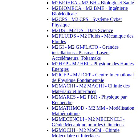
M2BIOHEA - M2 BH - Biologie et Santé
M2BIOMECA - M2 BME - Ingénierie
BioMédicale
M2CPS - M2 CPS - Système Cyber
Physique
M2DS - M2 DS - Data Science
M2FLUIDS - M2 Fluids - Mécanique des
Fluides
M2GI - M2 GI-PLATO - Grandes
installations - Plasmas, Lasers,
Accélérateurs, Tokamaks
M2HEP - M2 HEP - Physique des Hautes
Energies
M2ICFP - M2 ICFP - Centre International
de Physique Fondamentale
M2MACHI - M2 MACHI - Chimie des
Matériaux et Interfaces
M2MARES - M2 PBR - Physique par
Recherche
M2MATHMOD - M2 MM - Modélisation
Mathématique
M2MECENCLI - M2 MECENCLI -
Génie Mécanique pour les Cliniciens
M2MOCHI - M2 MoChI - Chimie
Moléculaire et Interfaces