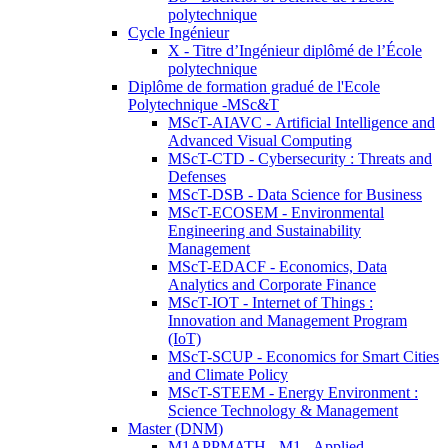
polytechnique
Cycle Ingénieur
X - Titre d’Ingénieur diplômé de l’École
polytechnique
Diplôme de formation gradué de l'Ecole
Polytechnique -MSc&T
MScT-AIAVC - Artificial Intelligence and
Advanced Visual Computing
MScT-CTD - Cybersecurity : Threats and
Defenses
MScT-DSB - Data Science for Business
MScT-ECOSEM - Environmental
Engineering and Sustainability
Management
MScT-EDACF - Economics, Data
Analytics and Corporate Finance
MScT-IOT - Internet of Things :
Innovation and Management Program
(IoT)
MScT-SCUP - Economics for Smart Cities
and Climate Policy
MScT-STEEM - Energy Environment :
Science Technology & Management
Master (DNM)
M1APPMATH - M1 - Applied