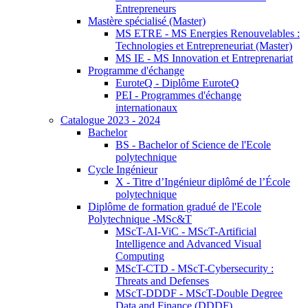
Entrepreneurs
Mastère spécialisé (Master)
MS ETRE - MS Energies Renouvelables :
Technologies et Entrepreneuriat (Master)
MS IE - MS Innovation et Entreprenariat
Programme d'échange
EuroteQ - Diplôme EuroteQ
PEI - Programmes d'échange
internationaux
Catalogue 2023 - 2024
Bachelor
BS - Bachelor of Science de l'Ecole
polytechnique
Cycle Ingénieur
X - Titre d’Ingénieur diplômé de l’École
polytechnique
Diplôme de formation gradué de l'Ecole
Polytechnique -MSc&T
MScT-AI-ViC - MScT-Artificial
Intelligence and Advanced Visual
Computing
MScT-CTD - MScT-Cybersecurity :
Threats and Defenses
MScT-DDDF - MScT-Double Degree
Data and Finance (DDDF)