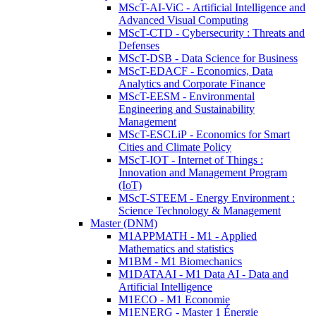
MScT-AI-ViC - Artificial Intelligence and
Advanced Visual Computing
MScT-CTD - Cybersecurity : Threats and
Defenses
MScT-DSB - Data Science for Business
MScT-EDACF - Economics, Data
Analytics and Corporate Finance
MScT-EESM - Environmental
Engineering and Sustainability
Management
MScT-ESCLiP - Economics for Smart
Cities and Climate Policy
MScT-IOT - Internet of Things :
Innovation and Management Program
(IoT)
MScT-STEEM - Energy Environment :
Science Technology & Management
Master (DNM)
M1APPMATH - M1 - Applied
Mathematics and statistics
M1BM - M1 Biomechanics
M1DATAAI - M1 Data AI - Data and
Artificial Intelligence
M1ECO - M1 Economie
M1ENERG - Master 1 Énergie