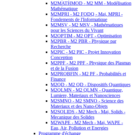
M2MATHMOD - M2 MM - Modélisation
Mathématique
M2MPRI - M2 FODQ - Maj. MPRI -
Fondements de l'Informatique
M2MSV - M2 MSV - Mathématiques
pour les Sciences du Vivant
M2OPTIM - M2 OPT - Optimisation
M2PBR - M2 PBR - Physique par
Recherche
M2PIC - M2 PIC - Projet Innovation
Conception
M2PPF - M2 PPF - Physique des Plasmas
et de la Fusion
M2PROBFIN - M2 PF - Probabilités et
Finance
M2QD - M2 QD - Dispositifs Quantiques
M2QLMN - M2 QLMN - Quantique,
Lumiere, Materiaux et Nanosciences
M2SMNO - M2 SMNO - Science des
Materiaux et des Nano-Objets
M2SOLIDS - M2 Mech - Maj. Solids -
Mecanique des Solides
M2WAPE - M2 Mech - Maj. WAPE -
Eau, Air, Pollution et Energies
Programme d'échange