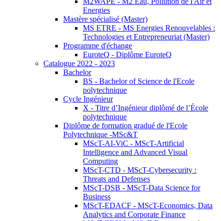
M2WAPE - M2 Eau, Pollution de l'Air et
Energies
Mastère spécialisé (Master)
MS ETRE - MS Energies Renouvelables :
Technologies et Entrepreneuriat (Master)
Programme d'échange
EuroteQ - Diplôme EuroteQ
Catalogue 2022 - 2023
Bachelor
BS - Bachelor of Science de l'Ecole
polytechnique
Cycle Ingénieur
X - Titre d’Ingénieur diplômé de l’École
polytechnique
Diplôme de formation gradué de l'Ecole
Polytechnique -MSc&T
MScT-AI-ViC - MScT-Artificial
Intelligence and Advanced Visual
Computing
MScT-CTD - MScT-Cybersecurity :
Threats and Defenses
MScT-DSB - MScT-Data Science for
Business
MScT-EDACF - MScT-Economics, Data
Analytics and Corporate Finance