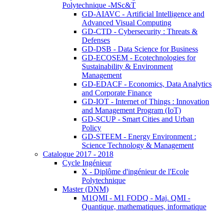
Polytechnique -MSc&T
GD-AIAVC - Artificial Intelligence and
Advanced Visual Computing
GD-CTD - Cybersecurity : Threats &
Defenses
GD-DSB - Data Science for Business
GD-ECOSEM - Ecotechnologies for
Sustainability & Environment
Management
GD-EDACF - Economics, Data Analytics
and Corporate Finance
GD-IOT - Internet of Things : Innovation
and Management Program (IoT)
GD-SCUP - Smart Cities and Urban
Policy
GD-STEEM - Energy Environment :
Science Technology & Management
Catalogue 2017 - 2018
Cycle Ingénieur
X - Diplôme d'ingénieur de l'Ecole
Polytechnique
Master (DNM)
M1QMI - M1 FODQ - Maj. QMI -
Quantique, mathematiques, informatique