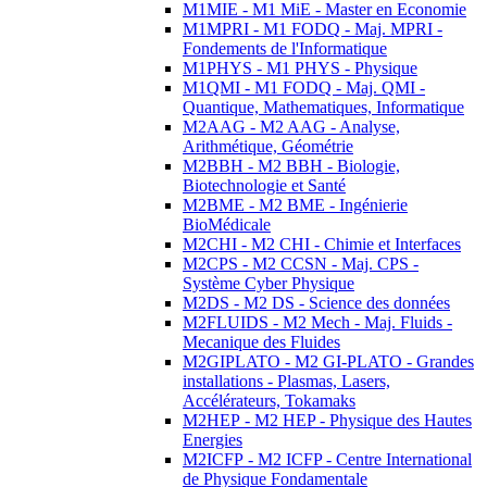
M1MIE - M1 MiE - Master en Economie
M1MPRI - M1 FODQ - Maj. MPRI -
Fondements de l'Informatique
M1PHYS - M1 PHYS - Physique
M1QMI - M1 FODQ - Maj. QMI -
Quantique, Mathematiques, Informatique
M2AAG - M2 AAG - Analyse,
Arithmétique, Géométrie
M2BBH - M2 BBH - Biologie,
Biotechnologie et Santé
M2BME - M2 BME - Ingénierie
BioMédicale
M2CHI - M2 CHI - Chimie et Interfaces
M2CPS - M2 CCSN - Maj. CPS -
Système Cyber Physique
M2DS - M2 DS - Science des données
M2FLUIDS - M2 Mech - Maj. Fluids -
Mecanique des Fluides
M2GIPLATO - M2 GI-PLATO - Grandes
installations - Plasmas, Lasers,
Accélérateurs, Tokamaks
M2HEP - M2 HEP - Physique des Hautes
Energies
M2ICFP - M2 ICFP - Centre International
de Physique Fondamentale