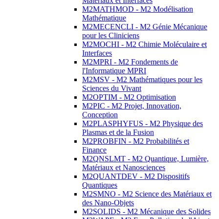
Matériaux et Interfaces
M2MATHMOD - M2 Modélisation
Mathématique
M2MECENCLI - M2 Génie Mécanique
pour les Cliniciens
M2MOCHI - M2 Chimie Moléculaire et
Interfaces
M2MPRI - M2 Fondements de
l'Informatique MPRI
M2MSV - M2 Mathématiques pour les
Sciences du Vivant
M2OPTIM - M2 Optimisation
M2PIC - M2 Projet, Innovation,
Conception
M2PLASPHYFUS - M2 Physique des
Plasmas et de la Fusion
M2PROBFIN - M2 Probabilités et
Finance
M2QNSLMT - M2 Quantique, Lumière,
Matériaux et Nanosciences
M2QUANTDEV - M2 Dispositifs
Quantiques
M2SMNO - M2 Science des Matériaux et
des Nano-Objets
M2SOLIDS - M2 Mécanique des Solides