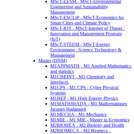
MScT-EESM - MScT-Environmental
Engineering and Sustainability
Management
MScT-ESCLiP - MScT-Economics for
Smart Cities and Climate Policy
MScT-IOT - MScT-Internet of Things :
Innovation and Management Program
(IoT)
MScT-STEEM - MScT-Energy
Environment : Science Technology &
Management
Master (DNM)
M1APPMATH - M1 Applied Mathematics
and statistics
M1CHEINT - M1 Chemistry and
Interfaces
M1CPS - M1 CPS - Cyber Physical
Systems
M1HEP - M1 High Energy Physics
M1MATHJHADA - M1 Mathematiques
Jacques Hadamard
M1MECHA - M1 Mechanics
M1MIE - M1 MIE - Master in Economics
M2BIOHEA - M2 Biology and Health
M2BIOMECA - M2 Biomeca -