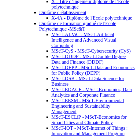
X - Titre d’Ingénieur diplômé de l’École
polytechnique
Diplôme d'établissement
X-4A - Diplôme de l'Ecole polytechnique
Diplôme de formation gradué de l'Ecole
Polytechnique -MSc&T
MScT-AI-ViC - MScT-Artificial
Intelligence and Advanced Visual
Computing
MScT-CyS - MScT-Cybersecurity (CyS)
MScT-DDDF - MScT-Double Degree
Data and Finance (DDDF)
MScT-DEPP - MScT-Data and Economics
for Public Policy (DEPP)
MScT-DSB - MScT-Data Science for
Business
MScT-EDACF - MScT-Economics, Data
Analytics and Corporate Finance
MScT-EESM - MScT-Environmental
Engineering and Sustainability
Management
MScT-ESCLiP - MScT-Economics for
Smart Cities and Climate Policy
MScT-IOT - MScT-Internet of Things :
Innovation and Management Program