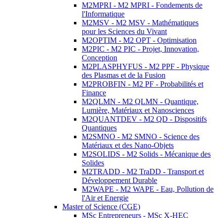
M2MPRI - M2 MPRI - Fondements de
l'Informatique
M2MSV - M2 MSV - Mathématiques
pour les Sciences du Vivant
M2OPTIM - M2 OPT - Optimisation
M2PIC - M2 PIC - Projet, Innovation,
Conception
M2PLASPHYFUS - M2 PPF - Physique
des Plasmas et de la Fusion
M2PROBFIN - M2 PF - Probabilités et
Finance
M2QLMN - M2 QLMN - Quantique,
Lumière, Matériaux et Nanosciences
M2QUANTDEV - M2 QD - Dispositifs
Quantiques
M2SMNO - M2 SMNO - Science des
Matériaux et des Nano-Objets
M2SOLIDS - M2 Solids - Mécanique des
Solides
M2TRADD - M2 TraDD - Transport et
Développement Durable
M2WAPE - M2 WAPE - Eau, Pollution de
l'Air et Energie
Master of Science (CGE)
MSc Entrepreneurs - MSc X-HEC