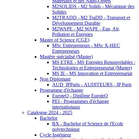
Matériaux et des Nano-Objets
M2SOLIDS - M2 Solids - Mécanique des
Solides
M2TRADD - M2 TraDD - Transport et
Développement Durable
M2WAPE - M2 WAPE - Eau, Air,
Pollution et Énergies
Master of Science (CGE)
MSc Entrepreneurs - MSc X-HEC
Entrepreneurs
Mastère spécialisé (Master)
MS ETRE - MS Energies Renouvelables :
Technologies et Entrepreneuriat (Master)
MS IE - MS Innovation et Entreprenariat
Non Diplomant
AUD_IPParis - AUDITEURS - IP Paris
Programme d'échange
EuroteQ - Diplôme EuroteQ
PEI - Programmes d'échange
internationaux
Catalogue 2024 - 2025
Bachelor
BX - Bachelor of Science de l'Ecole
polytechnique
Cycle Ingénieur