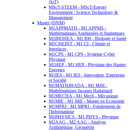
(IoT)
MScT-STEEM - MScT-Energy
Environment : Science Technology &
Management
Master (DNM)
M1APPMATH - M1 APPMS -
Mathématiques Appliquées et Statistiques
M1BIOHEA - M1 BH - Biologie et Santé
M1CHEINT - M1 CI - Chimie et
Interfaces
M1CPS - M1 CPS - Système Cyber
Physique
M1HEP - M1 HEP - Physique des Hautes
Energies
M1IES - M1 IES - Innovation, Entreprise
et Société
M1MATHJHADA - M1 MJH -
Mathématiques Jacques Hadamard
M1MECHA - M1 Mech - Mécanique
M1MIE - M1 MiE - Master en Economie
M1MPRI - M1 MPRI - Fondements de
l'Informatique
M1PHYSICS - M1 PHYS - Physique
M2AAG - M2 AAG - Analyse,
Arithmétique, Géométrie