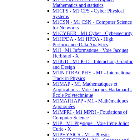
Mathematics and statistics
M1CPS - M1 CPS - Cyber Physical
Systems
M1CSN - M1 CSN - Computer Science
for Networks
M1CYBER - M1 Cyber - Cybersecurity
M1HPDA - M1 HPDA - High
Performance Data Analytics
M1I - M1 Informatique - Voie Jacques
Herbrand - X
M1IGD - M1 IGD - Interaction, Graphic
and Design
M1INTTRACPHY - M1 - International
Track in Physics
M1MAP - M1 Mathématiques et
Applications - Voie Jacques Hadamard -
École Polytechnique
M1MATHAPP - M1 - Mathématiques
Appliquées
M1MPRI - M1 MPRI - Foudations of
Computer Science
M1P - M1 Physique - Voie Irène Joliot
Curie - X
M1PHYSICS - M1 - Physics