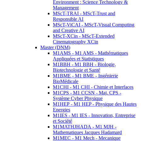
Environment : Science Technology &
Management
MScT-TRAI - MScT-Trust and
Responsible AI
MScT-ViCAI - MScT-Visual Computing
and Creative AI
MScT-XCin - MScT-Extended
Cinematography XCin
Master (DNM)
M1AMS - M1 AMS - Mathématiques
Appliquées et Statistiques
M1BBH - M1 BBH - Biologie,
Biotechnologie et Santé
M1BME - M1 BME - Ingénierie
BioMédicale
M1CHI - M1 CHI - Chimie et Interfaces
M1CPS - M1 CCSN - Maj. CPS -
Système Cyber Physique
M1HEP - M1 HEP - Physique des Hautes
Energies
M1IES - M1 IES - Innovation, Entreprise
et Société
M1MATHJHADA - M1 MJH -
Mathematiques Jacques Hadamard
M1MEC - M1 Mech - Mecanique