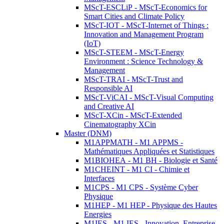
MScT-ESCLiP - MScT-Economics for
Smart Cities and Climate Policy
MScT-IOT - MScT-Internet of Things :
Innovation and Management Program
(IoT)
MScT-STEEM - MScT-Energy
Environment : Science Technology &
Management
MScT-TRAI - MScT-Trust and
Responsible AI
MScT-ViCAI - MScT-Visual Computing
and Creative AI
MScT-XCin - MScT-Extended
Cinematography XCin
Master (DNM)
M1APPMATH - M1 APPMS -
Mathématiques Appliquées et Statistiques
M1BIOHEA - M1 BH - Biologie et Santé
M1CHEINT - M1 CI - Chimie et
Interfaces
M1CPS - M1 CPS - Système Cyber
Physique
M1HEP - M1 HEP - Physique des Hautes
Energies
M1IES - M1 IES - Innovation, Entreprise