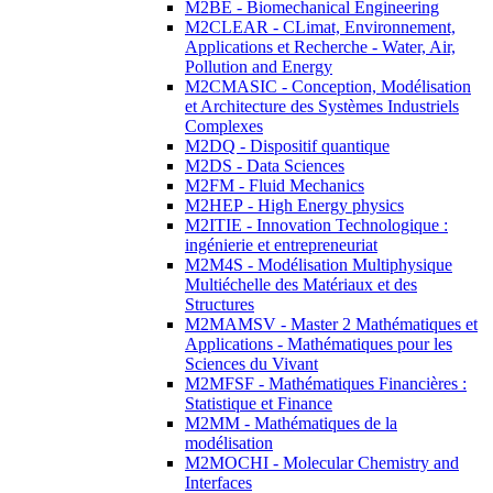
M2BE - Biomechanical Engineering
M2CLEAR - CLimat, Environnement,
Applications et Recherche - Water, Air,
Pollution and Energy
M2CMASIC - Conception, Modélisation
et Architecture des Systèmes Industriels
Complexes
M2DQ - Dispositif quantique
M2DS - Data Sciences
M2FM - Fluid Mechanics
M2HEP - High Energy physics
M2ITIE - Innovation Technologique :
ingénierie et entrepreneuriat
M2M4S - Modélisation Multiphysique
Multiéchelle des Matériaux et des
Structures
M2MAMSV - Master 2 Mathématiques et
Applications - Mathématiques pour les
Sciences du Vivant
M2MFSF - Mathématiques Financières :
Statistique et Finance
M2MM - Mathématiques de la
modélisation
M2MOCHI - Molecular Chemistry and
Interfaces