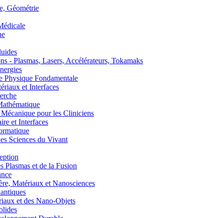
, Géométrie
édicale
ue
uides
s - Plasmas, Lasers, Accélérateurs, Tokamaks
nergies
de Physique Fondamentale
aux et Interfaces
erche
athématique
anique pour les Cliniciens
 et Interfaces
ormatique
s Sciences du Vivant
eption
lasmas et de la Fusion
ance
, Matériaux et Nanosciences
ntiques
aux et des Nano-Objets
lides