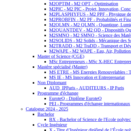
M2OPTIM - M2 OPT - Optimisation
M2PIC - M2 PIC - Projet, Innovation, Conc
M2PLASPHYFUS - M2 PPF - Physique des P
M2PROBFIN - M2 PF - Probabilités et Fin
M2QLMN - M2 QLMN - Quantique, Lumière
M2QUANTDEV - M2 QD - Dispositifs Qua
M2SMNO - M2 SMNO - Science des Matéri
M2SOLIDS - M2 Solids - Mécanique des So
M2TRADD - M2 TraDD - Transport et Dév
M2WAPE - M2 WAPE - Eau, Air, Pollution 
Master of Science (CGE)
MSc Entrepreneurs - MSc X-HEC Entrepre
Mastère spécialisé (Master)
MS ETRE - MS Energies Renouvelables : Tec
MS IE - MS Innovation et Entreprenariat
Non Diplomant
AUD_IPParis - AUDITEURS - IP Paris
Programme d'échange
EuroteQ - Diplôme EuroteQ
PEI - Programmes d'échange internationaux
Catalogue 2024 - 2025
Bachelor
BX - Bachelor of Science de l'Ecole polyte
Cycle Ingénieur
X - Titre d’Ingénieur diplômé de l’École po