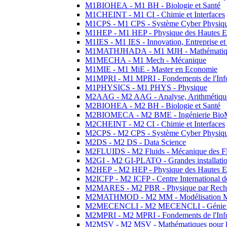
M1BIOHEA - M1 BH - Biologie et Santé
M1CHEINT - M1 CI - Chimie et Interfaces
M1CPS - M1 CPS - Système Cyber Physiq
M1HEP - M1 HEP - Physique des Hautes E
M1IES - M1 IES - Innovation, Entreprise et
M1MATHJHADA - M1 MJH - Mathématiqu
M1MECHA - M1 Mech - Mécanique
M1MIE - M1 MiE - Master en Economie
M1MPRI - M1 MPRI - Fondements de l'Inf
M1PHYSICS - M1 PHYS - Physique
M2AAG - M2 AAG - Analyse, Arithmétique
M2BIOHEA - M2 BH - Biologie et Santé
M2BIOMECA - M2 BME - Ingénierie BioM
M2CHEINT - M2 CI - Chimie et Interfaces
M2CPS - M2 CPS - Système Cyber Physiq
M2DS - M2 DS - Data Science
M2FLUIDS - M2 Fluids - Mécanique des Fl
M2GI - M2 GI-PLATO - Grandes installation
M2HEP - M2 HEP - Physique des Hautes E
M2ICFP - M2 ICFP - Centre International 
M2MARES - M2 PBR - Physique par Rech
M2MATHMOD - M2 MM - Modélisation M
M2MECENCLI - M2 MECENCLI - Génie Méc
M2MPRI - M2 MPRI - Fondements de l'Inf
M2MSV - M2 MSV - Mathématiques pour le