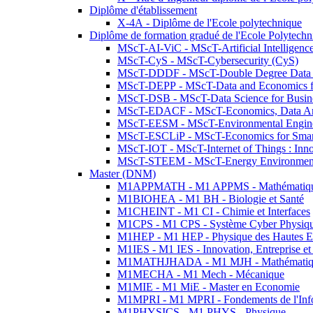
Diplôme d'établissement
X-4A - Diplôme de l'Ecole polytechnique
Diplôme de formation gradué de l'Ecole Polytec
MScT-AI-ViC - MScT-Artificial Intelligen
MScT-CyS - MScT-Cybersecurity (CyS)
MScT-DDDF - MScT-Double Degree Data 
MScT-DEPP - MScT-Data and Economics fo
MScT-DSB - MScT-Data Science for Busin
MScT-EDACF - MScT-Economics, Data Anal
MScT-EESM - MScT-Environmental Enginee
MScT-ESCLiP - MScT-Economics for Smart 
MScT-IOT - MScT-Internet of Things : Inn
MScT-STEEM - MScT-Energy Environment 
Master (DNM)
M1APPMATH - M1 APPMS - Mathématiques A
M1BIOHEA - M1 BH - Biologie et Santé
M1CHEINT - M1 CI - Chimie et Interfaces
M1CPS - M1 CPS - Système Cyber Physiq
M1HEP - M1 HEP - Physique des Hautes E
M1IES - M1 IES - Innovation, Entreprise et
M1MATHJHADA - M1 MJH - Mathématiqu
M1MECHA - M1 Mech - Mécanique
M1MIE - M1 MiE - Master en Economie
M1MPRI - M1 MPRI - Fondements de l'Inf
M1PHYSICS - M1 PHYS - Physique