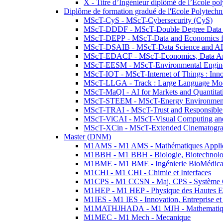
X - Titre d’Ingénieur diplômé de l’École po
Diplôme de formation gradué de l'Ecole Polytec
MScT-CyS - MScT-Cybersecurity (CyS)
MScT-DDDF - MScT-Double Degree Data 
MScT-DEPP - MScT-Data and Economics fo
MScT-DSAIB - MScT-Data Science and AI 
MScT-EDACF - MScT-Economics, Data Anal
MScT-EESM - MScT-Environmental Enginee
MScT-IOT - MScT-Internet of Things : Inn
MScT-LLGA - Track : Large Language Mode
MScT-MaQI - AI for Markets and Quantitat
MScT-STEEM - MScT-Energy Environment 
MScT-TRAI - MScT-Trust and Responsible
MScT-ViCAI - MScT-Visual Computing and
MScT-XCin - MScT-Extended Cinematogr
Master (DNM)
M1AMS - M1 AMS - Mathématiques Appliqué
M1BBH - M1 BBH - Biologie, Biotechnolog
M1BME - M1 BME - Ingénierie BioMédica
M1CHI - M1 CHI - Chimie et Interfaces
M1CPS - M1 CCSN - Maj. CPS - Système 
M1HEP - M1 HEP - Physique des Hautes E
M1IES - M1 IES - Innovation, Entreprise et
M1MATHJHADA - M1 MJH - Mathematiqu
M1MEC - M1 Mech - Mecanique