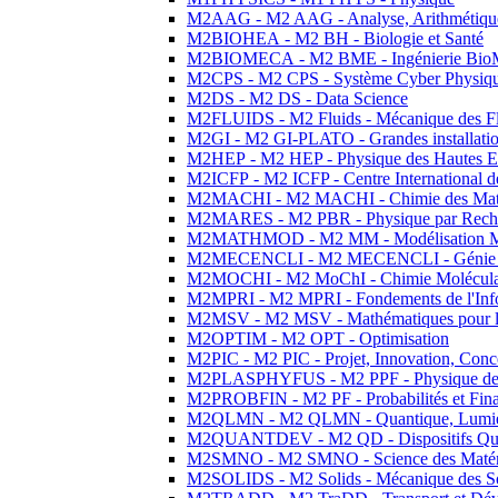
M2AAG - M2 AAG - Analyse, Arithmétique
M2BIOHEA - M2 BH - Biologie et Santé
M2BIOMECA - M2 BME - Ingénierie BioM
M2CPS - M2 CPS - Système Cyber Physiq
M2DS - M2 DS - Data Science
M2FLUIDS - M2 Fluids - Mécanique des Fl
M2GI - M2 GI-PLATO - Grandes installation
M2HEP - M2 HEP - Physique des Hautes E
M2ICFP - M2 ICFP - Centre International 
M2MACHI - M2 MACHI - Chimie des Matéri
M2MARES - M2 PBR - Physique par Rech
M2MATHMOD - M2 MM - Modélisation M
M2MECENCLI - M2 MECENCLI - Génie Méc
M2MOCHI - M2 MoChI - Chimie Moléculaire
M2MPRI - M2 MPRI - Fondements de l'Inf
M2MSV - M2 MSV - Mathématiques pour le
M2OPTIM - M2 OPT - Optimisation
M2PIC - M2 PIC - Projet, Innovation, Conc
M2PLASPHYFUS - M2 PPF - Physique des P
M2PROBFIN - M2 PF - Probabilités et Fin
M2QLMN - M2 QLMN - Quantique, Lumière
M2QUANTDEV - M2 QD - Dispositifs Qua
M2SMNO - M2 SMNO - Science des Matéri
M2SOLIDS - M2 Solids - Mécanique des So