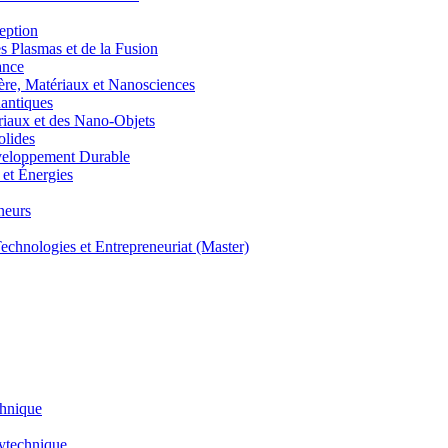
eption
lasmas et de la Fusion
ance
, Matériaux et Nanosciences
ntiques
aux et des Nano-Objets
lides
eloppement Durable
et Énergies
neurs
hnologies et Entrepreneuriat (Master)
chnique
lytechnique