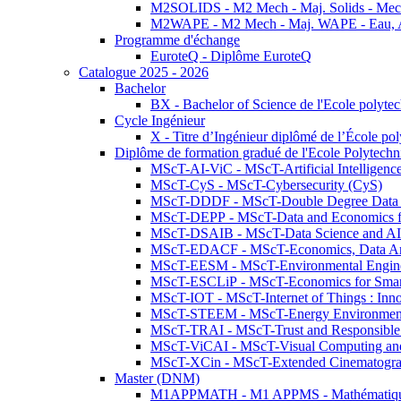
M2SOLIDS - M2 Mech - Maj. Solids - Meca
M2WAPE - M2 Mech - Maj. WAPE - Eau, Air
Programme d'échange
EuroteQ - Diplôme EuroteQ
Catalogue 2025 - 2026
Bachelor
BX - Bachelor of Science de l'Ecole polyte
Cycle Ingénieur
X - Titre d’Ingénieur diplômé de l’École po
Diplôme de formation gradué de l'Ecole Polytec
MScT-AI-ViC - MScT-Artificial Intelligen
MScT-CyS - MScT-Cybersecurity (CyS)
MScT-DDDF - MScT-Double Degree Data 
MScT-DEPP - MScT-Data and Economics fo
MScT-DSAIB - MScT-Data Science and AI 
MScT-EDACF - MScT-Economics, Data Anal
MScT-EESM - MScT-Environmental Enginee
MScT-ESCLiP - MScT-Economics for Smart 
MScT-IOT - MScT-Internet of Things : Inn
MScT-STEEM - MScT-Energy Environment 
MScT-TRAI - MScT-Trust and Responsible
MScT-ViCAI - MScT-Visual Computing and
MScT-XCin - MScT-Extended Cinematogr
Master (DNM)
M1APPMATH - M1 APPMS - Mathématiques A