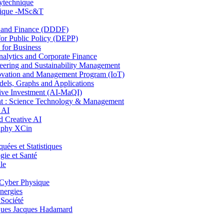
lytechnique
hnique -MSc&T
and Finance (DDDF)
r Public Policy (DEPP)
for Business
ytics and Corporate Finance
ring and Sustainability Management
ovation and Management Program (IoT)
ls, Graphs and Applications
ive Investment (AI-MaQI)
: Science Technology & Management
 AI
 Creative AI
aphy XCin
es et Statistiques
ie et Santé
le
Cyber Physique
nergies
 Société
es Jacques Hadamard