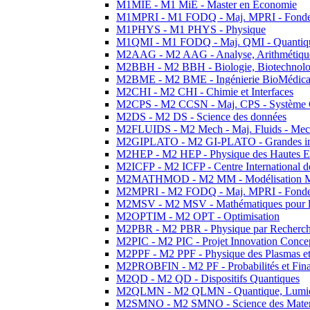
M1MIE - M1 MiE - Master en Economie
M1MPRI - M1 FODQ - Maj. MPRI - Fondeme
M1PHYS - M1 PHYS - Physique
M1QMI - M1 FODQ - Maj. QMI - Quantique
M2AAG - M2 AAG - Analyse, Arithmétique
M2BBH - M2 BBH - Biologie, Biotechnolog
M2BME - M2 BME - Ingénierie BioMédica
M2CHI - M2 CHI - Chimie et Interfaces
M2CPS - M2 CCSN - Maj. CPS - Système 
M2DS - M2 DS - Science des données
M2FLUIDS - M2 Mech - Maj. Fluids - Meca
M2GIPLATO - M2 GI-PLATO - Grandes instal
M2HEP - M2 HEP - Physique des Hautes E
M2ICFP - M2 ICFP - Centre International 
M2MATHMOD - M2 MM - Modélisation M
M2MPRI - M2 FODQ - Maj. MPRI - Fondeme
M2MSV - M2 MSV - Mathématiques pour le
M2OPTIM - M2 OPT - Optimisation
M2PBR - M2 PBR - Physique par Recherc
M2PIC - M2 PIC - Projet Innovation Conce
M2PPF - M2 PPF - Physique des Plasmas et
M2PROBFIN - M2 PF - Probabilités et Fin
M2QD - M2 QD - Dispositifs Quantiques
M2QLMN - M2 QLMN - Quantique, Lumiere
M2SMNO - M2 SMNO - Science des Materi