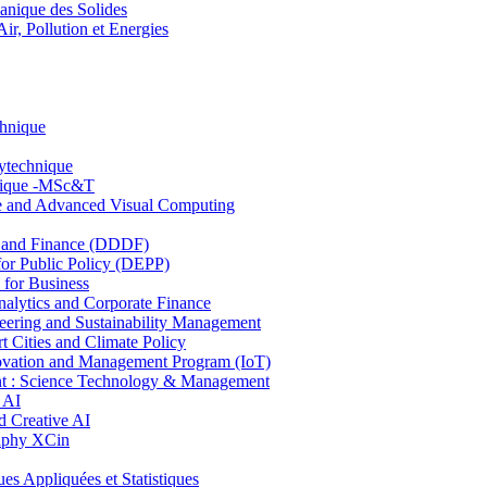
nique des Solides
, Pollution et Energies
chnique
lytechnique
hnique -MSc&T
ce and Advanced Visual Computing
and Finance (DDDF)
r Public Policy (DEPP)
for Business
ytics and Corporate Finance
ring and Sustainability Management
Cities and Climate Policy
ovation and Management Program (IoT)
: Science Technology & Management
 AI
 Creative AI
aphy XCin
ppliquées et Statistiques