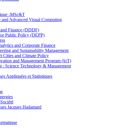
hnique -MSc&T
ce and Advanced Visual Computing
and Finance (DDDF)
r Public Policy (DEPP)
ess
ytics and Corporate Finance
ring and Sustainability Management
Cities and Climate Policy
ovation and Management Program (IoT)
: Science Technology & Management
ppliquées et Statistiques
ue
nergies
 Société
es Jacques Hadamard
ormatique