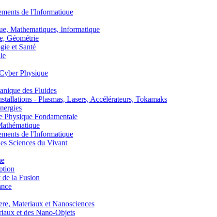
nts de l'Informatique
, Mathematiques, Informatique
, Géométrie
ie et Santé
le
Cyber Physique
nique des Fluides
lations - Plasmas, Lasers, Accélérateurs, Tokamaks
nergies
de Physique Fondamentale
athématique
nts de l'Informatique
s Sciences du Vivant
he
ption
 de la Fusion
ance
, Materiaux et Nanosciences
aux et des Nano-Objets