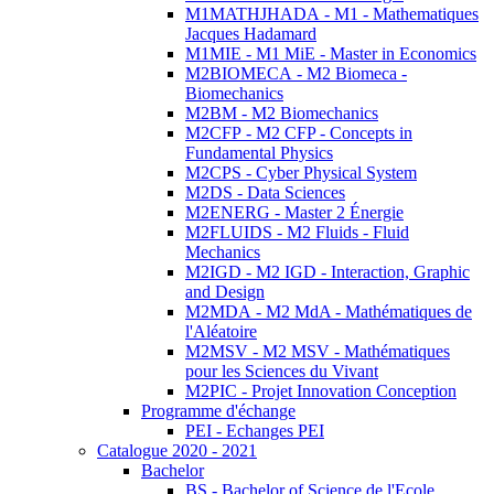
M1MATHJHADA - M1 - Mathematiques
Jacques Hadamard
M1MIE - M1 MiE - Master in Economics
M2BIOMECA - M2 Biomeca -
Biomechanics
M2BM - M2 Biomechanics
M2CFP - M2 CFP - Concepts in
Fundamental Physics
M2CPS - Cyber Physical System
M2DS - Data Sciences
M2ENERG - Master 2 Énergie
M2FLUIDS - M2 Fluids - Fluid
Mechanics
M2IGD - M2 IGD - Interaction, Graphic
and Design
M2MDA - M2 MdA - Mathématiques de
l'Aléatoire
M2MSV - M2 MSV - Mathématiques
pour les Sciences du Vivant
M2PIC - Projet Innovation Conception
Programme d'échange
PEI - Echanges PEI
Catalogue 2020 - 2021
Bachelor
BS - Bachelor of Science de l'Ecole