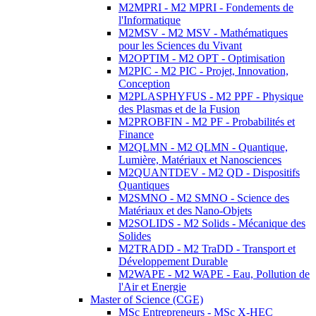
M2MPRI - M2 MPRI - Fondements de
l'Informatique
M2MSV - M2 MSV - Mathématiques
pour les Sciences du Vivant
M2OPTIM - M2 OPT - Optimisation
M2PIC - M2 PIC - Projet, Innovation,
Conception
M2PLASPHYFUS - M2 PPF - Physique
des Plasmas et de la Fusion
M2PROBFIN - M2 PF - Probabilités et
Finance
M2QLMN - M2 QLMN - Quantique,
Lumière, Matériaux et Nanosciences
M2QUANTDEV - M2 QD - Dispositifs
Quantiques
M2SMNO - M2 SMNO - Science des
Matériaux et des Nano-Objets
M2SOLIDS - M2 Solids - Mécanique des
Solides
M2TRADD - M2 TraDD - Transport et
Développement Durable
M2WAPE - M2 WAPE - Eau, Pollution de
l'Air et Energie
Master of Science (CGE)
MSc Entrepreneurs - MSc X-HEC