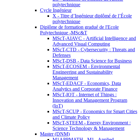
polytechnique
Cycle Ingénieur
X - Titre d’Ingénieur diplômé de l’École
polytechnique
Diplôme de formation gradué de l'Ecole
Polytechnique -MSc&T
MScT-AIAVC - Artificial Intelligence and
Advanced Visual Computing
MScT-CTD - Cybersecurity : Threats and
Defenses
MScT-DSB - Data Science for Business
MScT-ECOSEM - Environmental
Engineering and Sustainability
Management
MScT-EDACF - Economics, Data
Analytics and Corporate Finance
MScT-IOT - Internet of Things :
Innovation and Management Program
(IoT)
MScT-SCUP - Economics for Smart Cities
and Climate Policy
MScT-STEEM - Energy Environment :
Science Technology & Management
Master (DNM)
M1APPMATH - M1 - Applied