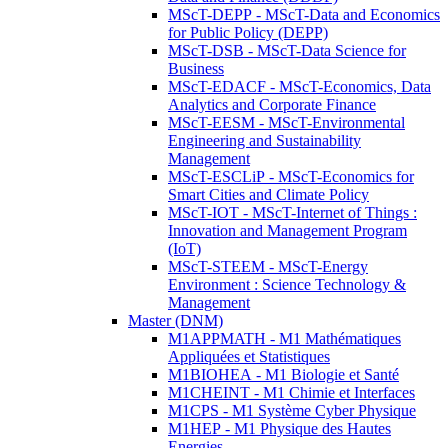
MScT-DEPP - MScT-Data and Economics
for Public Policy (DEPP)
MScT-DSB - MScT-Data Science for
Business
MScT-EDACF - MScT-Economics, Data
Analytics and Corporate Finance
MScT-EESM - MScT-Environmental
Engineering and Sustainability
Management
MScT-ESCLiP - MScT-Economics for
Smart Cities and Climate Policy
MScT-IOT - MScT-Internet of Things :
Innovation and Management Program
(IoT)
MScT-STEEM - MScT-Energy
Environment : Science Technology &
Management
Master (DNM)
M1APPMATH - M1 Mathématiques
Appliquées et Statistiques
M1BIOHEA - M1 Biologie et Santé
M1CHEINT - M1 Chimie et Interfaces
M1CPS - M1 Système Cyber Physique
M1HEP - M1 Physique des Hautes
Energies