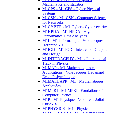
Mathematics and statistics
M1CPS - M1 CPS - Cyber Physical
Systems
M1CSN - M1 CSN - Computer Science
for Networks
M1CYBER - M1 Cyber - Cybersecurity
M1HPDA - M1 HPDA - High
Performance Data Analytics
M1I - M1 Informatique - Voie Jacques
Herbrand - X
M1IGD - M1 IGD - Interaction, Graphic
and Design
M1INTTRACPHY - M1 - International
Track in Physics
M1MAP - M1 Mathématiques et
Applications - Voie Jacques Hadamard -
École Polytechnique
M1MATHAPP - M1 - Mathématiques
Appliquées
M1MPRI - M1 MPRI - Foudations of
Computer Science
M1P - M1 Physique - Voie Irène Joliot
Curie - X
M1PHYSICS - M1 - Physics