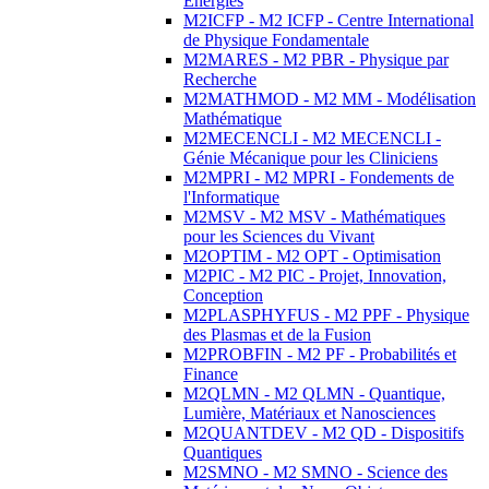
Energies
M2ICFP - M2 ICFP - Centre International
de Physique Fondamentale
M2MARES - M2 PBR - Physique par
Recherche
M2MATHMOD - M2 MM - Modélisation
Mathématique
M2MECENCLI - M2 MECENCLI -
Génie Mécanique pour les Cliniciens
M2MPRI - M2 MPRI - Fondements de
l'Informatique
M2MSV - M2 MSV - Mathématiques
pour les Sciences du Vivant
M2OPTIM - M2 OPT - Optimisation
M2PIC - M2 PIC - Projet, Innovation,
Conception
M2PLASPHYFUS - M2 PPF - Physique
des Plasmas et de la Fusion
M2PROBFIN - M2 PF - Probabilités et
Finance
M2QLMN - M2 QLMN - Quantique,
Lumière, Matériaux et Nanosciences
M2QUANTDEV - M2 QD - Dispositifs
Quantiques
M2SMNO - M2 SMNO - Science des