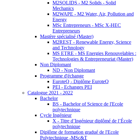
M2SOLIDS - M2 Solids - Solid
Mechanics
M2WAPE - M2 Water, Air, Pollution and
Energy
MSc Entrepreneurs - MSc X-HEC
Entrepreneurs
Mastère spécialisé (Master)
M2REST - Renewable Energy, Science
and Technology
MS ETRE - MS Energies Renouvelables :
Technologies & Entrepreneuriat (Master)
Non Diplomant
ND - Non Diplomant
Programme d'échange
EuroteQ - Diplôme EuroteQ
PEI - Echanges PEI
Catalogue 2021 - 2022
Bachelor
BS - Bachelor of Science de l'Ecole
polytechnique
Cycle Ingénieur
X - Titre d’Ingénieur diplômé de l’École
polytechnique
Diplôme de formation gradué de l'Ecole
Polytechnique -MSc&T