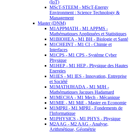
(IoT)
MScT-STEEM - MScT-Energy
Environment : Science Technology &
Management
Master (DNM)
M1APPMATH - M1 APPMS -
Mathématiques Appliquées et Statistiques
M1BIOHEA - M1 BH - Biologie et Santé
M1CHEINT - M1 CI - Chimie et
Interfaces
M1CPS - M1 CPS - Système Cyber
Physique
M1HEP - M1 HEP - Physique des Hautes
Energies
M1IES - M1 IES - Innovation, Entreprise
et Société
M1MATHJHADA - M1 MJH -
Mathématiques Jacques Hadamard
M1MECHA - M1 Mech - Mécanique
M1MIE - M1 MiE - Master en Economie
M1MPRI - M1 MPRI - Fondements de
l'Informatique
M1PHYSICS - M1 PHYS - Physique
M2AAG - M2 AAG - Analyse,
Arithmétique, Géométrie