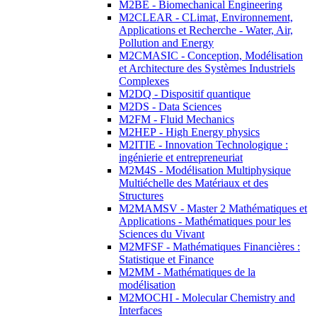
M2BE - Biomechanical Engineering
M2CLEAR - CLimat, Environnement,
Applications et Recherche - Water, Air,
Pollution and Energy
M2CMASIC - Conception, Modélisation
et Architecture des Systèmes Industriels
Complexes
M2DQ - Dispositif quantique
M2DS - Data Sciences
M2FM - Fluid Mechanics
M2HEP - High Energy physics
M2ITIE - Innovation Technologique :
ingénierie et entrepreneuriat
M2M4S - Modélisation Multiphysique
Multiéchelle des Matériaux et des
Structures
M2MAMSV - Master 2 Mathématiques et
Applications - Mathématiques pour les
Sciences du Vivant
M2MFSF - Mathématiques Financières :
Statistique et Finance
M2MM - Mathématiques de la
modélisation
M2MOCHI - Molecular Chemistry and
Interfaces