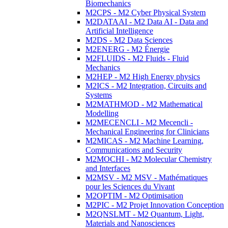
Biomechanics
M2CPS - M2 Cyber Physical System
M2DATAAI - M2 Data AI - Data and
Artificial Intelligence
M2DS - M2 Data Sciences
M2ENERG - M2 Énergie
M2FLUIDS - M2 Fluids - Fluid
Mechanics
M2HEP - M2 High Energy physics
M2ICS - M2 Integration, Circuits and
Systems
M2MATHMOD - M2 Mathematical
Modelling
M2MECENCLI - M2 Mecencli -
Mechanical Engineering for Clinicians
M2MICAS - M2 Machine Learning,
Communications and Security
M2MOCHI - M2 Molecular Chemistry
and Interfaces
M2MSV - M2 MSV - Mathématiques
pour les Sciences du Vivant
M2OPTIM - M2 Optimisation
M2PIC - M2 Projet Innovation Conception
M2QNSLMT - M2 Quantum, Light,
Materials and Nanosciences