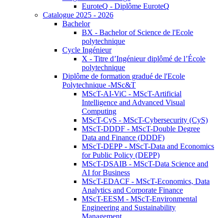
EuroteQ - Diplôme EuroteQ
Catalogue 2025 - 2026
Bachelor
BX - Bachelor of Science de l'Ecole
polytechnique
Cycle Ingénieur
X - Titre d’Ingénieur diplômé de l’École
polytechnique
Diplôme de formation gradué de l'Ecole
Polytechnique -MSc&T
MScT-AI-ViC - MScT-Artificial
Intelligence and Advanced Visual
Computing
MScT-CyS - MScT-Cybersecurity (CyS)
MScT-DDDF - MScT-Double Degree
Data and Finance (DDDF)
MScT-DEPP - MScT-Data and Economics
for Public Policy (DEPP)
MScT-DSAIB - MScT-Data Science and
AI for Business
MScT-EDACF - MScT-Economics, Data
Analytics and Corporate Finance
MScT-EESM - MScT-Environmental
Engineering and Sustainability
Management