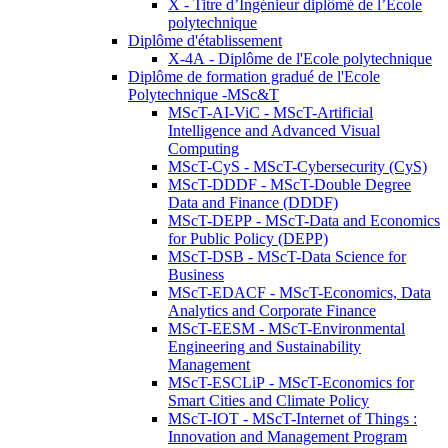
X - Titre d’Ingénieur diplômé de l’École
polytechnique
Diplôme d'établissement
X-4A - Diplôme de l'Ecole polytechnique
Diplôme de formation gradué de l'Ecole
Polytechnique -MSc&T
MScT-AI-ViC - MScT-Artificial
Intelligence and Advanced Visual
Computing
MScT-CyS - MScT-Cybersecurity (CyS)
MScT-DDDF - MScT-Double Degree
Data and Finance (DDDF)
MScT-DEPP - MScT-Data and Economics
for Public Policy (DEPP)
MScT-DSB - MScT-Data Science for
Business
MScT-EDACF - MScT-Economics, Data
Analytics and Corporate Finance
MScT-EESM - MScT-Environmental
Engineering and Sustainability
Management
MScT-ESCLiP - MScT-Economics for
Smart Cities and Climate Policy
MScT-IOT - MScT-Internet of Things :
Innovation and Management Program