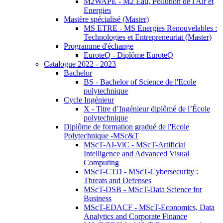
M2WAPE - M2 Eau, Pollution de l'Air et
Energies
Mastère spécialisé (Master)
MS ETRE - MS Energies Renouvelables :
Technologies et Entrepreneuriat (Master)
Programme d'échange
EuroteQ - Diplôme EuroteQ
Catalogue 2022 - 2023
Bachelor
BS - Bachelor of Science de l'Ecole
polytechnique
Cycle Ingénieur
X - Titre d’Ingénieur diplômé de l’École
polytechnique
Diplôme de formation gradué de l'Ecole
Polytechnique -MSc&T
MScT-AI-ViC - MScT-Artificial
Intelligence and Advanced Visual
Computing
MScT-CTD - MScT-Cybersecurity :
Threats and Defenses
MScT-DSB - MScT-Data Science for
Business
MScT-EDACF - MScT-Economics, Data
Analytics and Corporate Finance