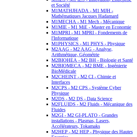
et Société
M1MATHJHADA - M1 MJH -
Mathématiques Jacques Hadamard
M1MECHA - M1 Mech - Mécanique
M1MIE - M1 MiE - Master en Economie
M1MPRI - M1 MPRI - Fondements de
l'Informatique
M1PHYSICS - M1 PHYS - Physique
M2AAG - M2 AAG - Analyse,
Arithmétique, Géométrie
M2BIOHEA - M2 BH - Biologie et Santé
M2BIOMECA - M2 BME - Ingénierie
BioMédicale
M2CHEINT - M2 CI - Chimie et
Interfaces
M2CPS - M2 CPS - Système Cyber
Physique
M2DS - M2 DS - Data Science
M2FLUIDS - M2 Fluids - Mécanique des
Fluides
M2GI - M2 GI-PLATO - Grandes
installations - Plasmas, Lasers,
Accélérateurs, Tokamaks
M2HEP - M2 HEP - Physique des Hautes