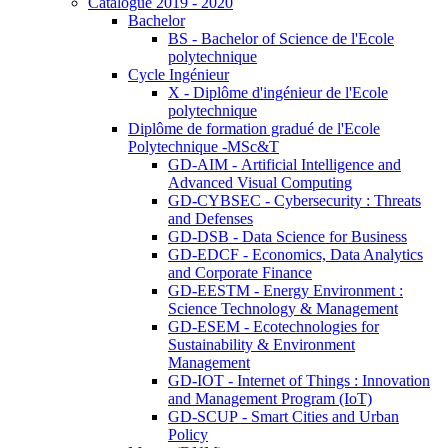
Catalogue 2019 - 2020
Bachelor
BS - Bachelor of Science de l'Ecole
polytechnique
Cycle Ingénieur
X - Diplôme d'ingénieur de l'Ecole
polytechnique
Diplôme de formation gradué de l'Ecole
Polytechnique -MSc&T
GD-AIM - Artificial Intelligence and
Advanced Visual Computing
GD-CYBSEC - Cybersecurity : Threats
and Defenses
GD-DSB - Data Science for Business
GD-EDCF - Economics, Data Analytics
and Corporate Finance
GD-EESTM - Energy Environment :
Science Technology & Management
GD-ESEM - Ecotechnologies for
Sustainability & Environment
Management
GD-IOT - Internet of Things : Innovation
and Management Program (IoT)
GD-SCUP - Smart Cities and Urban
Policy