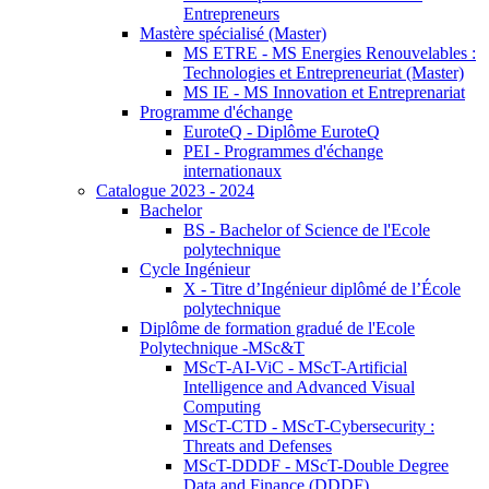
Entrepreneurs
Mastère spécialisé (Master)
MS ETRE - MS Energies Renouvelables :
Technologies et Entrepreneuriat (Master)
MS IE - MS Innovation et Entreprenariat
Programme d'échange
EuroteQ - Diplôme EuroteQ
PEI - Programmes d'échange
internationaux
Catalogue 2023 - 2024
Bachelor
BS - Bachelor of Science de l'Ecole
polytechnique
Cycle Ingénieur
X - Titre d’Ingénieur diplômé de l’École
polytechnique
Diplôme de formation gradué de l'Ecole
Polytechnique -MSc&T
MScT-AI-ViC - MScT-Artificial
Intelligence and Advanced Visual
Computing
MScT-CTD - MScT-Cybersecurity :
Threats and Defenses
MScT-DDDF - MScT-Double Degree
Data and Finance (DDDF)