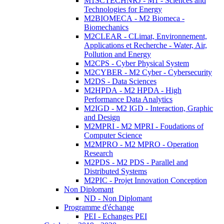
M1SCTECHNRJ - M1 - Sciences and
Technologies for Energy
M2BIOMECA - M2 Biomeca -
Biomechanics
M2CLEAR - CLimat, Environnement,
Applications et Recherche - Water, Air,
Pollution and Energy
M2CPS - Cyber Physical System
M2CYBER - M2 Cyber - Cybersecurity
M2DS - Data Sciences
M2HPDA - M2 HPDA - High
Performance Data Analytics
M2IGD - M2 IGD - Interaction, Graphic
and Design
M2MPRI - M2 MPRI - Foudations of
Computer Science
M2MPRO - M2 MPRO - Operation
Research
M2PDS - M2 PDS - Parallel and
Distributed Systems
M2PIC - Projet Innovation Conception
Non Diplomant
ND - Non Diplomant
Programme d'échange
PEI - Echanges PEI