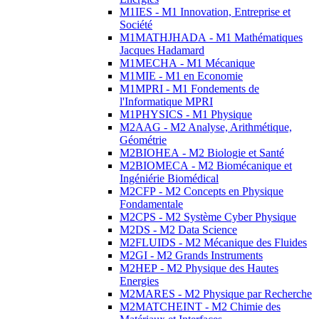
M1IES - M1 Innovation, Entreprise et
Société
M1MATHJHADA - M1 Mathématiques
Jacques Hadamard
M1MECHA - M1 Mécanique
M1MIE - M1 en Economie
M1MPRI - M1 Fondements de
l'Informatique MPRI
M1PHYSICS - M1 Physique
M2AAG - M2 Analyse, Arithmétique,
Géométrie
M2BIOHEA - M2 Biologie et Santé
M2BIOMECA - M2 Biomécanique et
Ingéniérie Biomédical
M2CFP - M2 Concepts en Physique
Fondamentale
M2CPS - M2 Système Cyber Physique
M2DS - M2 Data Science
M2FLUIDS - M2 Mécanique des Fluides
M2GI - M2 Grands Instruments
M2HEP - M2 Physique des Hautes
Energies
M2MARES - M2 Physique par Recherche
M2MATCHEINT - M2 Chimie des