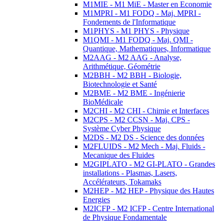
M1MIE - M1 MiE - Master en Economie
M1MPRI - M1 FODQ - Maj. MPRI -
Fondements de l'Informatique
M1PHYS - M1 PHYS - Physique
M1QMI - M1 FODQ - Maj. QMI -
Quantique, Mathematiques, Informatique
M2AAG - M2 AAG - Analyse,
Arithmétique, Géométrie
M2BBH - M2 BBH - Biologie,
Biotechnologie et Santé
M2BME - M2 BME - Ingénierie
BioMédicale
M2CHI - M2 CHI - Chimie et Interfaces
M2CPS - M2 CCSN - Maj. CPS -
Système Cyber Physique
M2DS - M2 DS - Science des données
M2FLUIDS - M2 Mech - Maj. Fluids -
Mecanique des Fluides
M2GIPLATO - M2 GI-PLATO - Grandes
installations - Plasmas, Lasers,
Accélérateurs, Tokamaks
M2HEP - M2 HEP - Physique des Hautes
Energies
M2ICFP - M2 ICFP - Centre International
de Physique Fondamentale