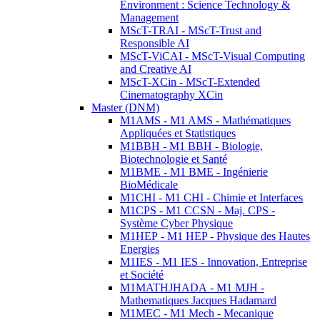
Environment : Science Technology &
Management
MScT-TRAI - MScT-Trust and
Responsible AI
MScT-ViCAI - MScT-Visual Computing
and Creative AI
MScT-XCin - MScT-Extended
Cinematography XCin
Master (DNM)
M1AMS - M1 AMS - Mathématiques
Appliquées et Statistiques
M1BBH - M1 BBH - Biologie,
Biotechnologie et Santé
M1BME - M1 BME - Ingénierie
BioMédicale
M1CHI - M1 CHI - Chimie et Interfaces
M1CPS - M1 CCSN - Maj. CPS -
Système Cyber Physique
M1HEP - M1 HEP - Physique des Hautes
Energies
M1IES - M1 IES - Innovation, Entreprise
et Société
M1MATHJHADA - M1 MJH -
Mathematiques Jacques Hadamard
M1MEC - M1 Mech - Mecanique