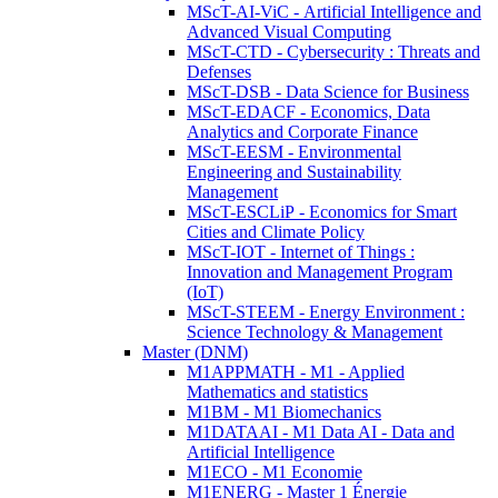
MScT-AI-ViC - Artificial Intelligence and
Advanced Visual Computing
MScT-CTD - Cybersecurity : Threats and
Defenses
MScT-DSB - Data Science for Business
MScT-EDACF - Economics, Data
Analytics and Corporate Finance
MScT-EESM - Environmental
Engineering and Sustainability
Management
MScT-ESCLiP - Economics for Smart
Cities and Climate Policy
MScT-IOT - Internet of Things :
Innovation and Management Program
(IoT)
MScT-STEEM - Energy Environment :
Science Technology & Management
Master (DNM)
M1APPMATH - M1 - Applied
Mathematics and statistics
M1BM - M1 Biomechanics
M1DATAAI - M1 Data AI - Data and
Artificial Intelligence
M1ECO - M1 Economie
M1ENERG - Master 1 Énergie