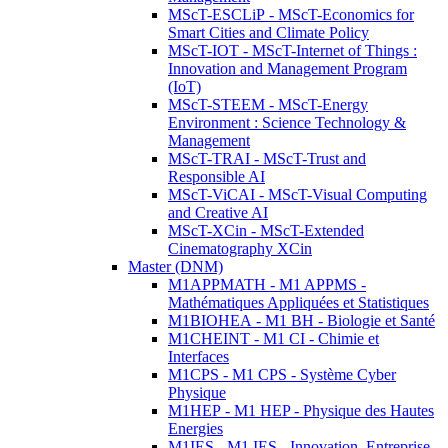
MScT-ESCLiP - MScT-Economics for
Smart Cities and Climate Policy
MScT-IOT - MScT-Internet of Things :
Innovation and Management Program
(IoT)
MScT-STEEM - MScT-Energy
Environment : Science Technology &
Management
MScT-TRAI - MScT-Trust and
Responsible AI
MScT-ViCAI - MScT-Visual Computing
and Creative AI
MScT-XCin - MScT-Extended
Cinematography XCin
Master (DNM)
M1APPMATH - M1 APPMS -
Mathématiques Appliquées et Statistiques
M1BIOHEA - M1 BH - Biologie et Santé
M1CHEINT - M1 CI - Chimie et
Interfaces
M1CPS - M1 CPS - Système Cyber
Physique
M1HEP - M1 HEP - Physique des Hautes
Energies
M1IES - M1 IES - Innovation, Entreprise