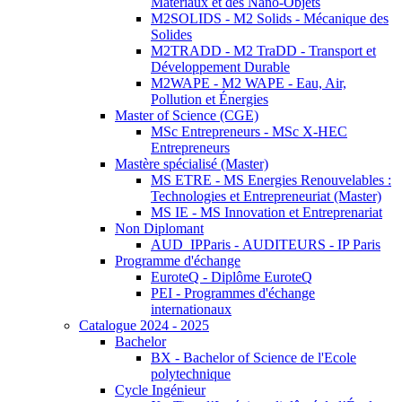
Matériaux et des Nano-Objets
M2SOLIDS - M2 Solids - Mécanique des
Solides
M2TRADD - M2 TraDD - Transport et
Développement Durable
M2WAPE - M2 WAPE - Eau, Air,
Pollution et Énergies
Master of Science (CGE)
MSc Entrepreneurs - MSc X-HEC
Entrepreneurs
Mastère spécialisé (Master)
MS ETRE - MS Energies Renouvelables :
Technologies et Entrepreneuriat (Master)
MS IE - MS Innovation et Entreprenariat
Non Diplomant
AUD_IPParis - AUDITEURS - IP Paris
Programme d'échange
EuroteQ - Diplôme EuroteQ
PEI - Programmes d'échange
internationaux
Catalogue 2024 - 2025
Bachelor
BX - Bachelor of Science de l'Ecole
polytechnique
Cycle Ingénieur