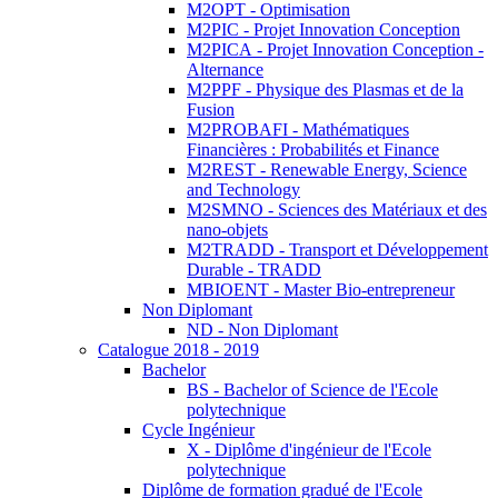
M2OPT - Optimisation
M2PIC - Projet Innovation Conception
M2PICA - Projet Innovation Conception -
Alternance
M2PPF - Physique des Plasmas et de la
Fusion
M2PROBAFI - Mathématiques
Financières : Probabilités et Finance
M2REST - Renewable Energy, Science
and Technology
M2SMNO - Sciences des Matériaux et des
nano-objets
M2TRADD - Transport et Développement
Durable - TRADD
MBIOENT - Master Bio-entrepreneur
Non Diplomant
ND - Non Diplomant
Catalogue 2018 - 2019
Bachelor
BS - Bachelor of Science de l'Ecole
polytechnique
Cycle Ingénieur
X - Diplôme d'ingénieur de l'Ecole
polytechnique
Diplôme de formation gradué de l'Ecole