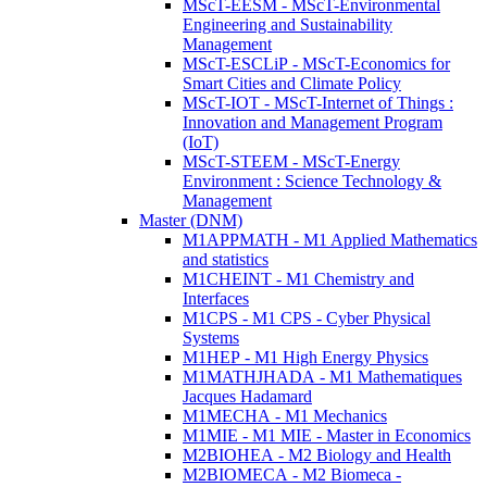
MScT-EESM - MScT-Environmental
Engineering and Sustainability
Management
MScT-ESCLiP - MScT-Economics for
Smart Cities and Climate Policy
MScT-IOT - MScT-Internet of Things :
Innovation and Management Program
(IoT)
MScT-STEEM - MScT-Energy
Environment : Science Technology &
Management
Master (DNM)
M1APPMATH - M1 Applied Mathematics
and statistics
M1CHEINT - M1 Chemistry and
Interfaces
M1CPS - M1 CPS - Cyber Physical
Systems
M1HEP - M1 High Energy Physics
M1MATHJHADA - M1 Mathematiques
Jacques Hadamard
M1MECHA - M1 Mechanics
M1MIE - M1 MIE - Master in Economics
M2BIOHEA - M2 Biology and Health
M2BIOMECA - M2 Biomeca -