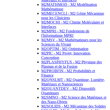
Matériaux et Interfaces
M2MATHMOD - M2 Modélisation
Mathématique
M2MECENCLI - M2 Génie Mécanique
pour les Cliniciens
M2MOCHI - M2 Chimie Moléculaire et
Interfaces
M2MPRI - M2 Fondements de
l'Informatique MPRI
M2MSV - M2 Mathématiques pour les
Sciences du Vivant
M2OPTIM - M2 Optimisation
M2PIC - M2 Projet, Innovation,
Conception
M2PLASPHYFUS - M2 Physique des
Plasmas et de la Fusion
M2PROBFIN - M2 Probabilités et
Finance
M2QNSLMT - M2 Quantique, Lumière,
Matériaux et Nanosciences
M2QUANTDEV - M2 Dispositifs
Quantiques
M2SMNO - M2 Science des Matériaux et
des Nano-Objets
M2SOLIDS - M2 Mécanique des Solides