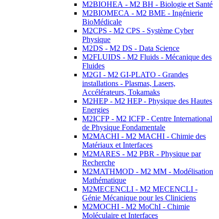
M2BIOHEA - M2 BH - Biologie et Santé
M2BIOMECA - M2 BME - Ingénierie
BioMédicale
M2CPS - M2 CPS - Système Cyber
Physique
M2DS - M2 DS - Data Science
M2FLUIDS - M2 Fluids - Mécanique des
Fluides
M2GI - M2 GI-PLATO - Grandes
installations - Plasmas, Lasers,
Accélérateurs, Tokamaks
M2HEP - M2 HEP - Physique des Hautes
Energies
M2ICFP - M2 ICFP - Centre International
de Physique Fondamentale
M2MACHI - M2 MACHI - Chimie des
Matériaux et Interfaces
M2MARES - M2 PBR - Physique par
Recherche
M2MATHMOD - M2 MM - Modélisation
Mathématique
M2MECENCLI - M2 MECENCLI -
Génie Mécanique pour les Cliniciens
M2MOCHI - M2 MoChI - Chimie
Moléculaire et Interfaces