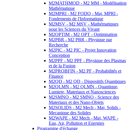
M2MATHMOD - M2 MM - Modélisation
Mathématique
M2MPRI - M2 FODQ - Maj. MPRI -
Fondements de l'Informatique
M2MSV - M2 MSV - Mathématiques
pour les Sciences du Vivant
M2OPTIM - M2 OPT - Optimisation
M2PBR - M2 PBR - Physique par
Recherche
M2PIC - M2 PIC - Projet Innovation
Conception
M2PPF - M2 PPF - Physique des Plasmas
et de la Fusion
M2PROBFIN - M2 PF - Probabilités et
Finance
M2QD - M2 QD - Dispositifs Quantiques
M2QLMN - M2 QLMN - Quantique,
Lumiere, Materiaux et Nanosciences
M2SMNO - M2 SMNO - Science des
Materiaux et des Nano-Objets
M2SOLIDS - M2 Mech - Maj. Solids -
Mecanique des Solides
M2WAPE - M2 Mech - Maj. WAPE -
Eau, Air, Pollution et Energies
Programme d'échange