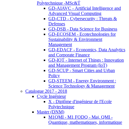
Polytechnique -MSc&T
GD-AIAVC - Artificial Intelligence and
Advanced Visual Computing
GD-CTD - Cybersecurity : Threats &
Defenses
GD-DSB - Data Science for Business
GD-ECOSEM - Ecotechnologies for
Sustainability & Environment
Management
GD-EDACF - Economics, Data Analytics
and Corporate Finance
GD-IOT - Internet of Things : Innovation
and Management Program (IoT)
GD-SCUP - Smart Cities and Urban
Policy
GD-STEEM - Energy Environment :
Science Technology & Management
Catalogue 2017 - 2018
Cycle Ingénieur
X - Diplôme d'ingénieur de l'Ecole
Polytechnique
Master (DNM)
M1QMI - M1 FODQ - Maj. QMI -
Quantique, mathematiques, informatique