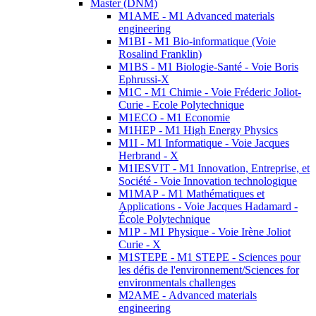
Master (DNM)
M1AME - M1 Advanced materials
engineering
M1BI - M1 Bio-informatique (Voie
Rosalind Franklin)
M1BS - M1 Biologie-Santé - Voie Boris
Ephrussi-X
M1C - M1 Chimie - Voie Fréderic Joliot-
Curie - Ecole Polytechnique
M1ECO - M1 Economie
M1HEP - M1 High Energy Physics
M1I - M1 Informatique - Voie Jacques
Herbrand - X
M1IESVIT - M1 Innovation, Entreprise, et
Société - Voie Innovation technologique
M1MAP - M1 Mathématiques et
Applications - Voie Jacques Hadamard -
École Polytechnique
M1P - M1 Physique - Voie Irène Joliot
Curie - X
M1STEPE - M1 STEPE - Sciences pour
les défis de l'environnement/Sciences for
environmentals challenges
M2AME - Advanced materials
engineering