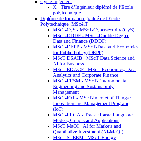
Cycle Ingénieur
X - Titre d’Ingénieur diplômé de l’École
polytechnique
Diplôme de formation gradué de l'Ecole
Polytechnique -MSc&T
MScT-CyS - MScT-Cybersecurity (CyS)
MScT-DDDF - MScT-Double Degree
Data and Finance (DDDF)
MScT-DEPP - MScT-Data and Economics
for Public Policy (DEPP)
MScT-DSAIB - MScT-Data Science and
AI for Business
MScT-EDACF - MScT-Economics, Data
Analytics and Corporate Finance
MScT-EESM - MScT-Environmental
Engineering and Sustainability
Management
MScT-IOT - MScT-Internet of Things :
Innovation and Management Program
(IoT)
MScT-LLGA - Track : Large Language
Models, Graphs and Applications
MScT-MaQI - AI for Markets and
Quantitative Investment (AI-MaQI)
MScT-STEEM - MScT-Energy