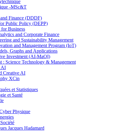
lytechnique
hnique -MSc&T
and Finance (DDDF)
r Public Policy (DEPP)
for Business
ytics and Corporate Finance
ring and Sustainability Management
ovation and Management Program (IoT)
ls, Graphs and Applications
ive Investment (AI-MaQI)
: Science Technology & Management
 AI
 Creative AI
aphy XCin
es et Statistiques
ie et Santé
le
Cyber Physique
nergies
 Société
es Jacques Hadamard