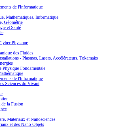
nts de l'Informatique
, Mathematiques, Informatique
, Géométrie
ie et Santé
le
Cyber Physique
nique des Fluides
lations - Plasmas, Lasers, Accélérateurs, Tokamaks
nergies
de Physique Fondamentale
athématique
nts de l'Informatique
s Sciences du Vivant
he
ption
 de la Fusion
ance
, Materiaux et Nanosciences
aux et des Nano-Objets