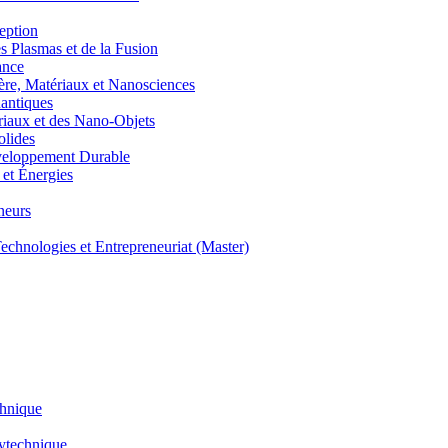
eption
lasmas et de la Fusion
ance
, Matériaux et Nanosciences
ntiques
aux et des Nano-Objets
lides
eloppement Durable
et Énergies
neurs
hnologies et Entrepreneuriat (Master)
chnique
lytechnique