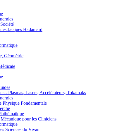
ue
nergies
 Société
es Jacques Hadamard
ormatique
, Géométrie
édicale
ue
uides
s - Plasmas, Lasers, Accélérateurs, Tokamaks
nergies
de Physique Fondamentale
erche
athématique
anique pour les Cliniciens
ormatique
s Sciences du Vivant