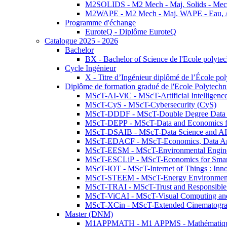
M2SOLIDS - M2 Mech - Maj. Solids - Meca
M2WAPE - M2 Mech - Maj. WAPE - Eau, Air
Programme d'échange
EuroteQ - Diplôme EuroteQ
Catalogue 2025 - 2026
Bachelor
BX - Bachelor of Science de l'Ecole polyte
Cycle Ingénieur
X - Titre d’Ingénieur diplômé de l’École po
Diplôme de formation gradué de l'Ecole Polytec
MScT-AI-ViC - MScT-Artificial Intelligen
MScT-CyS - MScT-Cybersecurity (CyS)
MScT-DDDF - MScT-Double Degree Data 
MScT-DEPP - MScT-Data and Economics fo
MScT-DSAIB - MScT-Data Science and AI 
MScT-EDACF - MScT-Economics, Data Anal
MScT-EESM - MScT-Environmental Enginee
MScT-ESCLiP - MScT-Economics for Smart 
MScT-IOT - MScT-Internet of Things : Inn
MScT-STEEM - MScT-Energy Environment 
MScT-TRAI - MScT-Trust and Responsible
MScT-ViCAI - MScT-Visual Computing and
MScT-XCin - MScT-Extended Cinematogr
Master (DNM)
M1APPMATH - M1 APPMS - Mathématiques A