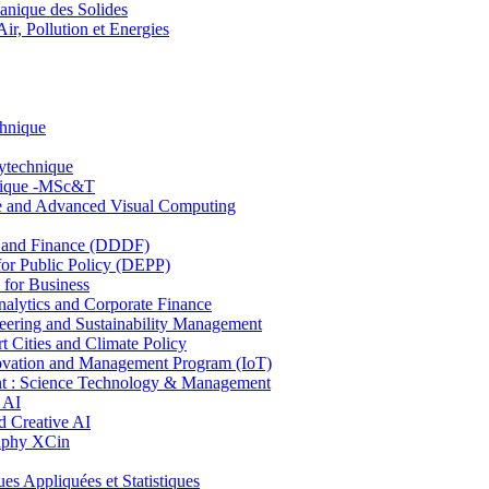
nique des Solides
, Pollution et Energies
chnique
lytechnique
hnique -MSc&T
ce and Advanced Visual Computing
and Finance (DDDF)
r Public Policy (DEPP)
for Business
ytics and Corporate Finance
ring and Sustainability Management
Cities and Climate Policy
ovation and Management Program (IoT)
: Science Technology & Management
 AI
 Creative AI
aphy XCin
ppliquées et Statistiques