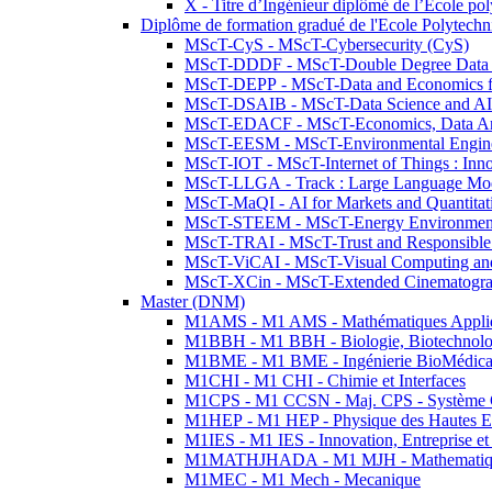
X - Titre d’Ingénieur diplômé de l’École po
Diplôme de formation gradué de l'Ecole Polytec
MScT-CyS - MScT-Cybersecurity (CyS)
MScT-DDDF - MScT-Double Degree Data 
MScT-DEPP - MScT-Data and Economics fo
MScT-DSAIB - MScT-Data Science and AI 
MScT-EDACF - MScT-Economics, Data Anal
MScT-EESM - MScT-Environmental Enginee
MScT-IOT - MScT-Internet of Things : Inn
MScT-LLGA - Track : Large Language Mode
MScT-MaQI - AI for Markets and Quantitat
MScT-STEEM - MScT-Energy Environment 
MScT-TRAI - MScT-Trust and Responsible
MScT-ViCAI - MScT-Visual Computing and
MScT-XCin - MScT-Extended Cinematogr
Master (DNM)
M1AMS - M1 AMS - Mathématiques Appliqué
M1BBH - M1 BBH - Biologie, Biotechnolog
M1BME - M1 BME - Ingénierie BioMédica
M1CHI - M1 CHI - Chimie et Interfaces
M1CPS - M1 CCSN - Maj. CPS - Système 
M1HEP - M1 HEP - Physique des Hautes E
M1IES - M1 IES - Innovation, Entreprise et
M1MATHJHADA - M1 MJH - Mathematiqu
M1MEC - M1 Mech - Mecanique