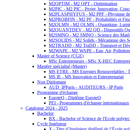
M2OPTIM - M2 OPT - Optimisation
M2PIC - M2 PIC - Projet, Innovation, Conc
M2PLASPHYFUS - M2 PPF - Physique des P
M2PROBFIN - M2 PF - Probabilités et Fin
M2QLMN - M2 QLMN - Quantique, Lumière
M2QUANTDEV - M2 QD - Dispositifs Qua
M2SMNO - M2 SMNO - Science des Matéri
M2SOLIDS - M2 Solids - Mécanique des So
M2TRADD - M2 TraDD - Transport et Dév
M2WAPE - M2 WAPE - Eau, Air, Pollution 
Master of Science (CGE)
MSc Entrepreneurs - MSc X-HEC Entrepre
Mastère spécialisé (Master)
MS ETRE - MS Energies Renouvelables : Tec
MS IE - MS Innovation et Entreprenariat
Non Diplomant
AUD_IPParis - AUDITEURS - IP Paris
Programme d'échange
EuroteQ - Diplôme EuroteQ
PEI - Programmes d'échange internationaux
Catalogue 2024 - 2025
Bachelor
BX - Bachelor of Science de l'Ecole polyte
Cycle Ingénieur
X - Titre d’Ingénieur diplômé de l’École po