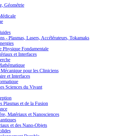
, Géométrie
édicale
ue
uides
s - Plasmas, Lasers, Accélérateurs, Tokamaks
nergies
de Physique Fondamentale
aux et Interfaces
erche
athématique
anique pour les Cliniciens
 et Interfaces
ormatique
s Sciences du Vivant
eption
lasmas et de la Fusion
ance
, Matériaux et Nanosciences
ntiques
aux et des Nano-Objets
lides