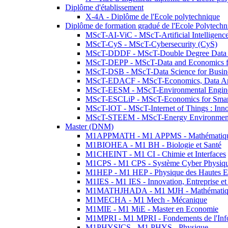
Diplôme d'établissement
X-4A - Diplôme de l'Ecole polytechnique
Diplôme de formation gradué de l'Ecole Polytec
MScT-AI-ViC - MScT-Artificial Intelligen
MScT-CyS - MScT-Cybersecurity (CyS)
MScT-DDDF - MScT-Double Degree Data 
MScT-DEPP - MScT-Data and Economics fo
MScT-DSB - MScT-Data Science for Busin
MScT-EDACF - MScT-Economics, Data Anal
MScT-EESM - MScT-Environmental Enginee
MScT-ESCLiP - MScT-Economics for Smart 
MScT-IOT - MScT-Internet of Things : Inn
MScT-STEEM - MScT-Energy Environment 
Master (DNM)
M1APPMATH - M1 APPMS - Mathématiques A
M1BIOHEA - M1 BH - Biologie et Santé
M1CHEINT - M1 CI - Chimie et Interfaces
M1CPS - M1 CPS - Système Cyber Physiq
M1HEP - M1 HEP - Physique des Hautes E
M1IES - M1 IES - Innovation, Entreprise et
M1MATHJHADA - M1 MJH - Mathématiqu
M1MECHA - M1 Mech - Mécanique
M1MIE - M1 MiE - Master en Economie
M1MPRI - M1 MPRI - Fondements de l'Inf
M1PHYSICS - M1 PHYS - Physique