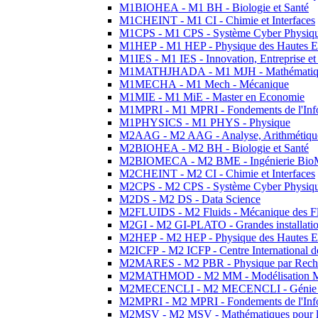
M1BIOHEA - M1 BH - Biologie et Santé
M1CHEINT - M1 CI - Chimie et Interfaces
M1CPS - M1 CPS - Système Cyber Physiq
M1HEP - M1 HEP - Physique des Hautes E
M1IES - M1 IES - Innovation, Entreprise et
M1MATHJHADA - M1 MJH - Mathématiqu
M1MECHA - M1 Mech - Mécanique
M1MIE - M1 MiE - Master en Economie
M1MPRI - M1 MPRI - Fondements de l'Inf
M1PHYSICS - M1 PHYS - Physique
M2AAG - M2 AAG - Analyse, Arithmétique
M2BIOHEA - M2 BH - Biologie et Santé
M2BIOMECA - M2 BME - Ingénierie BioM
M2CHEINT - M2 CI - Chimie et Interfaces
M2CPS - M2 CPS - Système Cyber Physiq
M2DS - M2 DS - Data Science
M2FLUIDS - M2 Fluids - Mécanique des Fl
M2GI - M2 GI-PLATO - Grandes installation
M2HEP - M2 HEP - Physique des Hautes E
M2ICFP - M2 ICFP - Centre International 
M2MARES - M2 PBR - Physique par Rech
M2MATHMOD - M2 MM - Modélisation M
M2MECENCLI - M2 MECENCLI - Génie Méc
M2MPRI - M2 MPRI - Fondements de l'Inf
M2MSV - M2 MSV - Mathématiques pour le