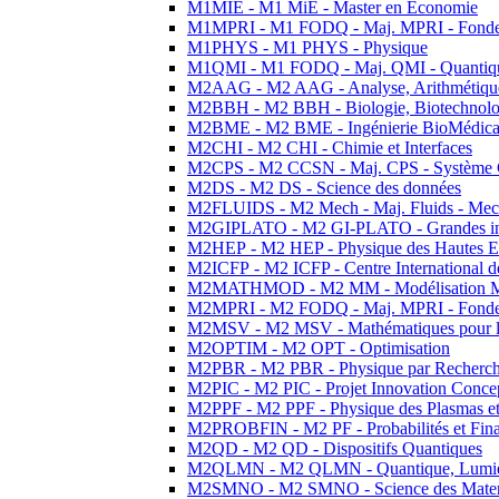
M1MIE - M1 MiE - Master en Economie
M1MPRI - M1 FODQ - Maj. MPRI - Fondeme
M1PHYS - M1 PHYS - Physique
M1QMI - M1 FODQ - Maj. QMI - Quantique
M2AAG - M2 AAG - Analyse, Arithmétique
M2BBH - M2 BBH - Biologie, Biotechnolog
M2BME - M2 BME - Ingénierie BioMédica
M2CHI - M2 CHI - Chimie et Interfaces
M2CPS - M2 CCSN - Maj. CPS - Système 
M2DS - M2 DS - Science des données
M2FLUIDS - M2 Mech - Maj. Fluids - Meca
M2GIPLATO - M2 GI-PLATO - Grandes instal
M2HEP - M2 HEP - Physique des Hautes E
M2ICFP - M2 ICFP - Centre International 
M2MATHMOD - M2 MM - Modélisation M
M2MPRI - M2 FODQ - Maj. MPRI - Fondeme
M2MSV - M2 MSV - Mathématiques pour le
M2OPTIM - M2 OPT - Optimisation
M2PBR - M2 PBR - Physique par Recherc
M2PIC - M2 PIC - Projet Innovation Conce
M2PPF - M2 PPF - Physique des Plasmas et
M2PROBFIN - M2 PF - Probabilités et Fin
M2QD - M2 QD - Dispositifs Quantiques
M2QLMN - M2 QLMN - Quantique, Lumiere
M2SMNO - M2 SMNO - Science des Materi