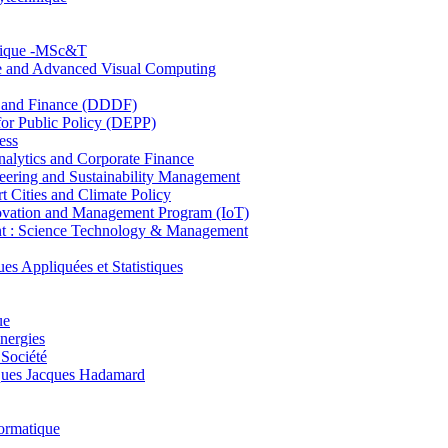
hnique -MSc&T
ce and Advanced Visual Computing
and Finance (DDDF)
r Public Policy (DEPP)
ess
ytics and Corporate Finance
ring and Sustainability Management
Cities and Climate Policy
ovation and Management Program (IoT)
: Science Technology & Management
ppliquées et Statistiques
ue
nergies
 Société
es Jacques Hadamard
ormatique