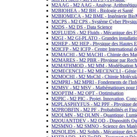
M2AAG - M2 AAG - Analyse, Arithmétique
M2BIOHEA - M2 BH - Biologie et Santé
M2BIOMECA - M2 BME - Ingénierie BioM
M2CPS - M2 CPS - Système Cyber Physiq
M2DS - M2 DS - Data Science
M2FLUIDS - M2 Fluids - Mécanique des Fl
M2GI - M2 GI-PLATO - Grandes installation
M2HEP - M2 HEP - Physique des Hautes E
M2ICFP - M2 ICFP - Centre International 
M2MACHI - M2 MACHI - Chimie des Matéri
M2MARES - M2 PBR - Physique par Rech
M2MATHMOD - M2 MM - Modélisation M
M2MECENCLI - M2 MECENCLI - Génie Méc
M2MOCHI - M2 MoChI - Chimie Moléculaire
M2MPRI - M2 MPRI - Fondements de l'Inf
M2MSV - M2 MSV - Mathématiques pour le
M2OPTIM - M2 OPT - Optimisation
M2PIC - M2 PIC - Projet, Innovation, Conc
M2PLASPHYFUS - M2 PPF - Physique des P
M2PROBFIN - M2 PF - Probabilités et Fin
M2QLMN - M2 QLMN - Quantique, Lumière
M2QUANTDEV - M2 QD - Dispositifs Qua
M2SMNO - M2 SMNO - Science des Matéri
M2SOLIDS - M2 Solids - Mécanique des So