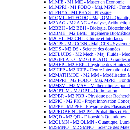
M1MIE - M1 MiE - Master en Economie
M1MPRI - M1 FODQ - Maj. MPRI - Fondeme
M1PHYS - M1 PHYS - Physique
M1QMI - M1 FODQ - Maj. QMI - Quantique
M2AAG - M2 AAG - Analyse, Arithmétique
M2BBH - M2 BBH - Biologie, Biotechnolog
M2BME - M2 BME - Ingénierie BioMédica
M2CHI - M2 CHI - Chimie et Interfaces
M2CPS - M2 CCSN - Maj. CPS - Système 
M2DS - M2 DS - Science des données
M2FLUIDS - M2 Mech - Maj. Fluids - Meca
M2GIPLATO - M2 GI-PLATO - Grandes instal
M2HEP - M2 HEP - Physique des Hautes E
M2ICFP - M2 ICFP - Centre International 
M2MATHMOD - M2 MM - Modélisation M
M2MPRI - M2 FODQ - Maj. MPRI - Fondeme
M2MSV - M2 MSV - Mathématiques pour le
M2OPTIM - M2 OPT - Optimisation
M2PBR - M2 PBR - Physique par Recherc
M2PIC - M2 PIC - Projet Innovation Conce
M2PPF - M2 PPF - Physique des Plasmas et
M2PROBFIN - M2 PF - Probabilités et Fin
M2QD - M2 QD - Dispositifs Quantiques
M2QLMN - M2 QLMN - Quantique, Lumiere
M2SMNO - M2 SMNO - Science des Materi