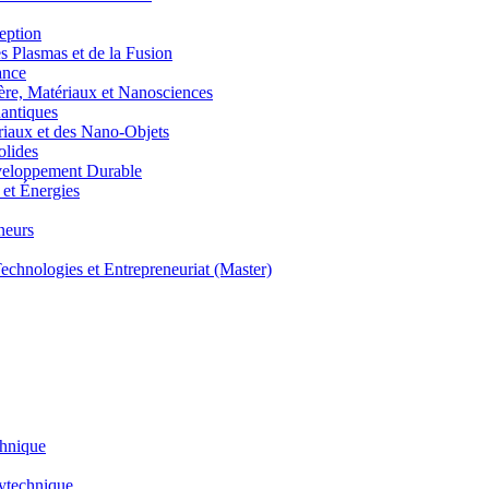
eption
lasmas et de la Fusion
ance
, Matériaux et Nanosciences
ntiques
aux et des Nano-Objets
lides
eloppement Durable
et Énergies
neurs
hnologies et Entrepreneuriat (Master)
chnique
lytechnique