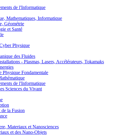
nts de l'Informatique
, Mathematiques, Informatique
, Géométrie
ie et Santé
le
Cyber Physique
nique des Fluides
lations - Plasmas, Lasers, Accélérateurs, Tokamaks
nergies
de Physique Fondamentale
athématique
nts de l'Informatique
s Sciences du Vivant
he
ption
 de la Fusion
ance
, Materiaux et Nanosciences
aux et des Nano-Objets