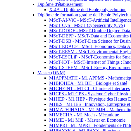
Diplôme d'établissement
X-4A - Diplôme de l'Ecole polytechnique
Diplôme de formation gradué de l'Ecole Polytec
MScT-AI-ViC - MScT-Artificial Intelligen
MScT-CyS - MScT-Cybersecurity (CyS)
MScT-DDDF - MScT-Double Degree Data 
MScT-DEPP - MScT-Data and Economics fo
MScT-DSB - MScT-Data Science for Busin
MScT-EDACF - MScT-Economics, Data Anal
MScT-EESM - MScT-Environmental Enginee
MScT-ESCLiP - MScT-Economics for Smart 
MScT-IOT - MScT-Internet of Things : Inn
MScT-STEEM - MScT-Energy Environment 
Master (DNM)
M1APPMATH - M1 APPMS - Mathématiques A
M1BIOHEA - M1 BH - Biologie et Santé
M1CHEINT - M1 CI - Chimie et Interfaces
M1CPS - M1 CPS - Système Cyber Physiq
M1HEP - M1 HEP - Physique des Hautes E
M1IES - M1 IES - Innovation, Entreprise et
M1MATHJHADA - M1 MJH - Mathématiqu
M1MECHA - M1 Mech - Mécanique
M1MIE - M1 MiE - Master en Economie
M1MPRI - M1 MPRI - Fondements de l'Inf
M1PHYSICS - M1 PHYS - Physique