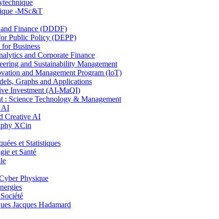
lytechnique
hnique -MSc&T
and Finance (DDDF)
r Public Policy (DEPP)
for Business
ytics and Corporate Finance
ring and Sustainability Management
ovation and Management Program (IoT)
ls, Graphs and Applications
ive Investment (AI-MaQI)
: Science Technology & Management
 AI
 Creative AI
aphy XCin
es et Statistiques
ie et Santé
le
Cyber Physique
nergies
 Société
es Jacques Hadamard