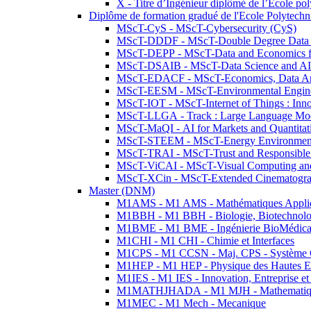
X - Titre d’Ingénieur diplômé de l’École po
Diplôme de formation gradué de l'Ecole Polytec
MScT-CyS - MScT-Cybersecurity (CyS)
MScT-DDDF - MScT-Double Degree Data 
MScT-DEPP - MScT-Data and Economics fo
MScT-DSAIB - MScT-Data Science and AI 
MScT-EDACF - MScT-Economics, Data Anal
MScT-EESM - MScT-Environmental Enginee
MScT-IOT - MScT-Internet of Things : Inn
MScT-LLGA - Track : Large Language Mode
MScT-MaQI - AI for Markets and Quantitat
MScT-STEEM - MScT-Energy Environment 
MScT-TRAI - MScT-Trust and Responsible
MScT-ViCAI - MScT-Visual Computing and
MScT-XCin - MScT-Extended Cinematogr
Master (DNM)
M1AMS - M1 AMS - Mathématiques Appliqué
M1BBH - M1 BBH - Biologie, Biotechnolog
M1BME - M1 BME - Ingénierie BioMédica
M1CHI - M1 CHI - Chimie et Interfaces
M1CPS - M1 CCSN - Maj. CPS - Système 
M1HEP - M1 HEP - Physique des Hautes E
M1IES - M1 IES - Innovation, Entreprise et
M1MATHJHADA - M1 MJH - Mathematiqu
M1MEC - M1 Mech - Mecanique