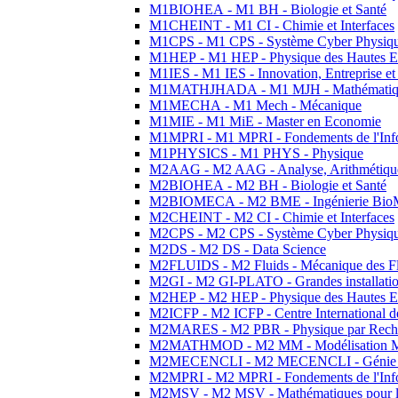
M1BIOHEA - M1 BH - Biologie et Santé
M1CHEINT - M1 CI - Chimie et Interfaces
M1CPS - M1 CPS - Système Cyber Physiq
M1HEP - M1 HEP - Physique des Hautes E
M1IES - M1 IES - Innovation, Entreprise et
M1MATHJHADA - M1 MJH - Mathématiqu
M1MECHA - M1 Mech - Mécanique
M1MIE - M1 MiE - Master en Economie
M1MPRI - M1 MPRI - Fondements de l'Inf
M1PHYSICS - M1 PHYS - Physique
M2AAG - M2 AAG - Analyse, Arithmétique
M2BIOHEA - M2 BH - Biologie et Santé
M2BIOMECA - M2 BME - Ingénierie BioM
M2CHEINT - M2 CI - Chimie et Interfaces
M2CPS - M2 CPS - Système Cyber Physiq
M2DS - M2 DS - Data Science
M2FLUIDS - M2 Fluids - Mécanique des Fl
M2GI - M2 GI-PLATO - Grandes installation
M2HEP - M2 HEP - Physique des Hautes E
M2ICFP - M2 ICFP - Centre International 
M2MARES - M2 PBR - Physique par Rech
M2MATHMOD - M2 MM - Modélisation M
M2MECENCLI - M2 MECENCLI - Génie Méc
M2MPRI - M2 MPRI - Fondements de l'Inf
M2MSV - M2 MSV - Mathématiques pour le