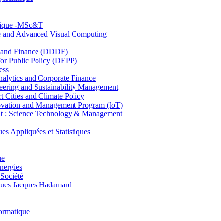
hnique -MSc&T
ce and Advanced Visual Computing
and Finance (DDDF)
r Public Policy (DEPP)
ess
ytics and Corporate Finance
ring and Sustainability Management
Cities and Climate Policy
ovation and Management Program (IoT)
: Science Technology & Management
ppliquées et Statistiques
ue
nergies
 Société
es Jacques Hadamard
ormatique