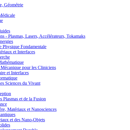
, Géométrie
édicale
ue
uides
s - Plasmas, Lasers, Accélérateurs, Tokamaks
nergies
de Physique Fondamentale
aux et Interfaces
erche
athématique
anique pour les Cliniciens
 et Interfaces
ormatique
s Sciences du Vivant
eption
lasmas et de la Fusion
ance
, Matériaux et Nanosciences
ntiques
aux et des Nano-Objets
lides