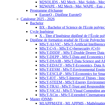
M2SOLIDS - M2 Mech - Maj. Solids - Meca
M2WAPE - M2 Mech - Maj. WAPE - Eau, Air
Programme d'échange
EuroteQ - Diplôme EuroteQ
Catalogue 2025 - 2026
Bachelor
BX - Bachelor of Science de l'Ecole polyte
Cycle Ingénieur
X - Titre d’Ingénieur diplômé de l’École po
Diplôme de formation gradué de l'Ecole Polytec
MScT-AI-ViC - MScT-Artificial Intelligen
MScT-CyS - MScT-Cybersecurity (CyS)
MScT-DDDF - MScT-Double Degree Data 
MScT-DEPP - MScT-Data and Economics fo
MScT-DSAIB - MScT-Data Science and AI 
MScT-EDACF - MScT-Economics, Data Anal
MScT-EESM - MScT-Environmental Enginee
MScT-ESCLiP - MScT-Economics for Smart 
MScT-IOT - MScT-Internet of Things : Inn
MScT-STEEM - MScT-Energy Environment 
MScT-TRAI - MScT-Trust and Responsible
MScT-ViCAI - MScT-Visual Computing and
MScT-XCin - MScT-Extended Cinematogr
Master (DNM)
M1APPMATH - M1 APPMS - Mathématiques A