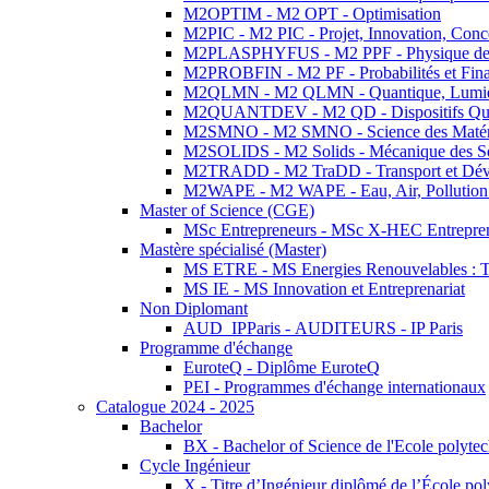
M2OPTIM - M2 OPT - Optimisation
M2PIC - M2 PIC - Projet, Innovation, Conc
M2PLASPHYFUS - M2 PPF - Physique des P
M2PROBFIN - M2 PF - Probabilités et Fin
M2QLMN - M2 QLMN - Quantique, Lumière
M2QUANTDEV - M2 QD - Dispositifs Qua
M2SMNO - M2 SMNO - Science des Matéri
M2SOLIDS - M2 Solids - Mécanique des So
M2TRADD - M2 TraDD - Transport et Dév
M2WAPE - M2 WAPE - Eau, Air, Pollution 
Master of Science (CGE)
MSc Entrepreneurs - MSc X-HEC Entrepre
Mastère spécialisé (Master)
MS ETRE - MS Energies Renouvelables : Tec
MS IE - MS Innovation et Entreprenariat
Non Diplomant
AUD_IPParis - AUDITEURS - IP Paris
Programme d'échange
EuroteQ - Diplôme EuroteQ
PEI - Programmes d'échange internationaux
Catalogue 2024 - 2025
Bachelor
BX - Bachelor of Science de l'Ecole polyte
Cycle Ingénieur
X - Titre d’Ingénieur diplômé de l’École po