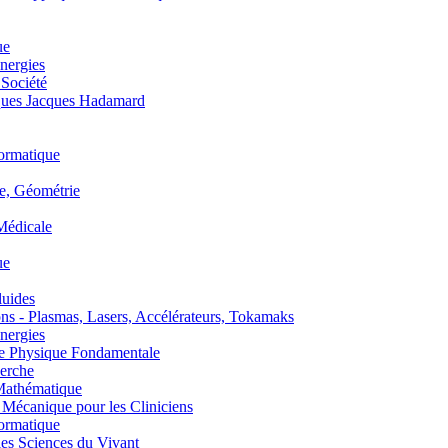
ue
nergies
 Société
es Jacques Hadamard
ormatique
, Géométrie
édicale
ue
uides
s - Plasmas, Lasers, Accélérateurs, Tokamaks
nergies
de Physique Fondamentale
erche
athématique
anique pour les Cliniciens
ormatique
s Sciences du Vivant