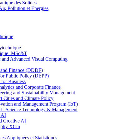
nique des Solides
, Pollution et Energies
chnique
lytechnique
hnique -MSc&T
ce and Advanced Visual Computing
and Finance (DDDF)
r Public Policy (DEPP)
for Business
ytics and Corporate Finance
ring and Sustainability Management
Cities and Climate Policy
ovation and Management Program (IoT)
: Science Technology & Management
 AI
 Creative AI
aphy XCin
ppliquées et Statistiques