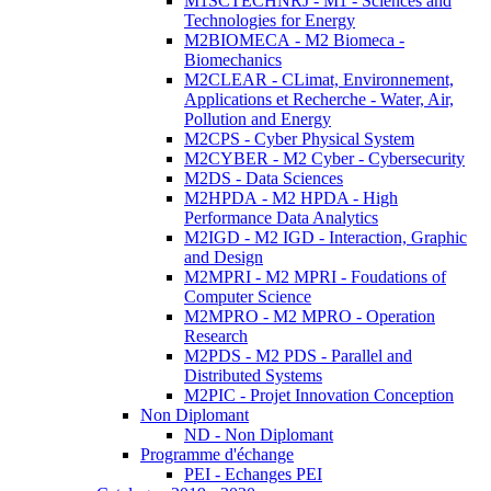
M1SCTECHNRJ - M1 - Sciences and
Technologies for Energy
M2BIOMECA - M2 Biomeca -
Biomechanics
M2CLEAR - CLimat, Environnement,
Applications et Recherche - Water, Air,
Pollution and Energy
M2CPS - Cyber Physical System
M2CYBER - M2 Cyber - Cybersecurity
M2DS - Data Sciences
M2HPDA - M2 HPDA - High
Performance Data Analytics
M2IGD - M2 IGD - Interaction, Graphic
and Design
M2MPRI - M2 MPRI - Foudations of
Computer Science
M2MPRO - M2 MPRO - Operation
Research
M2PDS - M2 PDS - Parallel and
Distributed Systems
M2PIC - Projet Innovation Conception
Non Diplomant
ND - Non Diplomant
Programme d'échange
PEI - Echanges PEI