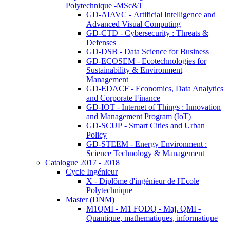
Polytechnique -MSc&T
GD-AIAVC - Artificial Intelligence and
Advanced Visual Computing
GD-CTD - Cybersecurity : Threats &
Defenses
GD-DSB - Data Science for Business
GD-ECOSEM - Ecotechnologies for
Sustainability & Environment
Management
GD-EDACF - Economics, Data Analytics
and Corporate Finance
GD-IOT - Internet of Things : Innovation
and Management Program (IoT)
GD-SCUP - Smart Cities and Urban
Policy
GD-STEEM - Energy Environment :
Science Technology & Management
Catalogue 2017 - 2018
Cycle Ingénieur
X - Diplôme d'ingénieur de l'Ecole
Polytechnique
Master (DNM)
M1QMI - M1 FODQ - Maj. QMI -
Quantique, mathematiques, informatique