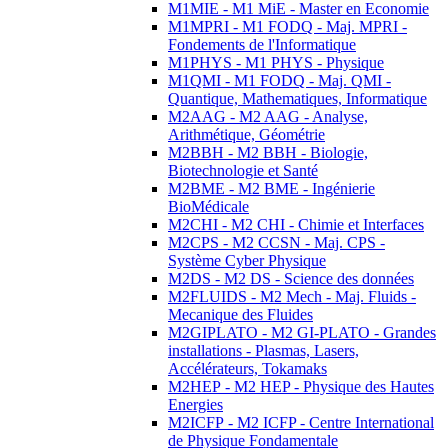
M1MIE - M1 MiE - Master en Economie
M1MPRI - M1 FODQ - Maj. MPRI -
Fondements de l'Informatique
M1PHYS - M1 PHYS - Physique
M1QMI - M1 FODQ - Maj. QMI -
Quantique, Mathematiques, Informatique
M2AAG - M2 AAG - Analyse,
Arithmétique, Géométrie
M2BBH - M2 BBH - Biologie,
Biotechnologie et Santé
M2BME - M2 BME - Ingénierie
BioMédicale
M2CHI - M2 CHI - Chimie et Interfaces
M2CPS - M2 CCSN - Maj. CPS -
Système Cyber Physique
M2DS - M2 DS - Science des données
M2FLUIDS - M2 Mech - Maj. Fluids -
Mecanique des Fluides
M2GIPLATO - M2 GI-PLATO - Grandes
installations - Plasmas, Lasers,
Accélérateurs, Tokamaks
M2HEP - M2 HEP - Physique des Hautes
Energies
M2ICFP - M2 ICFP - Centre International
de Physique Fondamentale