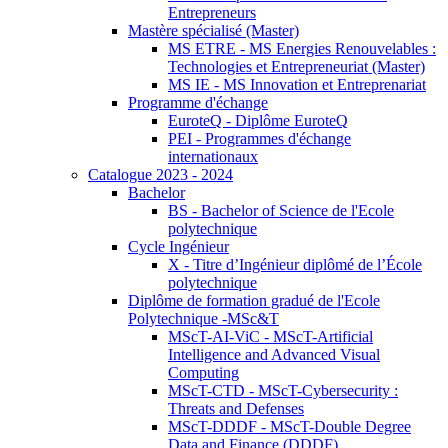
Entrepreneurs
Mastère spécialisé (Master)
MS ETRE - MS Energies Renouvelables :
Technologies et Entrepreneuriat (Master)
MS IE - MS Innovation et Entreprenariat
Programme d'échange
EuroteQ - Diplôme EuroteQ
PEI - Programmes d'échange
internationaux
Catalogue 2023 - 2024
Bachelor
BS - Bachelor of Science de l'Ecole
polytechnique
Cycle Ingénieur
X - Titre d’Ingénieur diplômé de l’École
polytechnique
Diplôme de formation gradué de l'Ecole
Polytechnique -MSc&T
MScT-AI-ViC - MScT-Artificial
Intelligence and Advanced Visual
Computing
MScT-CTD - MScT-Cybersecurity :
Threats and Defenses
MScT-DDDF - MScT-Double Degree
Data and Finance (DDDF)