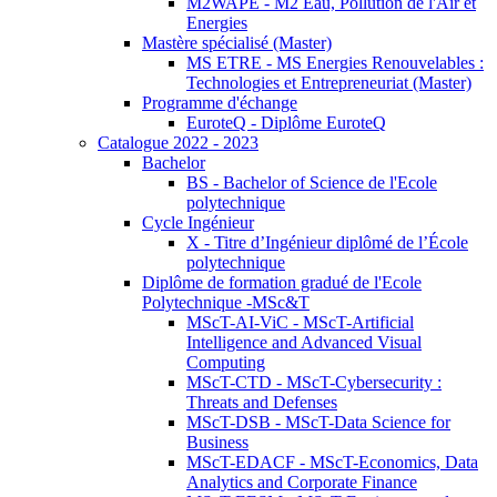
M2WAPE - M2 Eau, Pollution de l'Air et
Energies
Mastère spécialisé (Master)
MS ETRE - MS Energies Renouvelables :
Technologies et Entrepreneuriat (Master)
Programme d'échange
EuroteQ - Diplôme EuroteQ
Catalogue 2022 - 2023
Bachelor
BS - Bachelor of Science de l'Ecole
polytechnique
Cycle Ingénieur
X - Titre d’Ingénieur diplômé de l’École
polytechnique
Diplôme de formation gradué de l'Ecole
Polytechnique -MSc&T
MScT-AI-ViC - MScT-Artificial
Intelligence and Advanced Visual
Computing
MScT-CTD - MScT-Cybersecurity :
Threats and Defenses
MScT-DSB - MScT-Data Science for
Business
MScT-EDACF - MScT-Economics, Data
Analytics and Corporate Finance