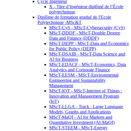
Cycle Ingénieur
X - Titre d’Ingénieur diplômé de l’École
polytechnique
Diplôme de formation gradué de l'Ecole
Polytechnique -MSc&T
MScT-CyS - MScT-Cybersecurity (CyS)
MScT-DDDF - MScT-Double Degree
Data and Finance (DDDF)
MScT-DEPP - MScT-Data and Economics
for Public Policy (DEPP)
MScT-DSAIB - MScT-Data Science and
AI for Business
MScT-EDACF - MScT-Economics, Data
Analytics and Corporate Finance
MScT-EESM - MScT-Environmental
Engineering and Sustainability
Management
MScT-IOT - MScT-Internet of Things :
Innovation and Management Program
(IoT)
MScT-LLGA - Track : Large Language
Models, Graphs and Applications
MScT-MaQI - AI for Markets and
Quantitative Investment (AI-MaQI)
MScT-STEEM - MScT-Energy