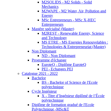
M2SOLIDS - M2 Solids - Solid
Mechanics
M2WAPE - M2 Water, Air, Pollution and
Energy
MSc Entrepreneurs - MSc X-HEC
Entrepreneurs
Mastère spécialisé (Master)
M2REST - Renewable Energy, Science
and Technology
MS ETRE - MS Energies Renouvelables :
Technologies & Entrepreneuriat (Master)
Non Diplomant
ND - Non Diplomant
Programme d'échange
EuroteQ - Diplôme EuroteQ
PEI - Echanges PEI
Catalogue 2021 - 2022
Bachelor
BS - Bachelor of Science de l'Ecole
polytechnique
Cycle Ingénieur
X - Titre d’Ingénieur diplômé de l’École
polytechnique
Diplôme de formation gradué de l'Ecole
Polytechnique -MSc&T