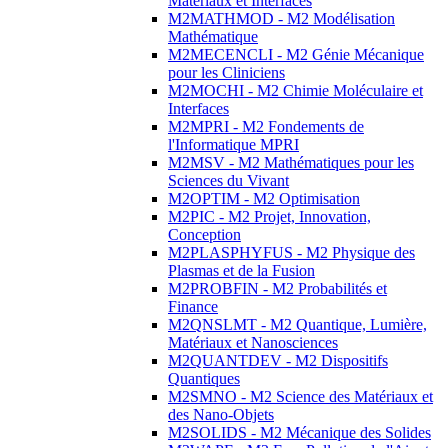
Matériaux et Interfaces
M2MATHMOD - M2 Modélisation
Mathématique
M2MECENCLI - M2 Génie Mécanique
pour les Cliniciens
M2MOCHI - M2 Chimie Moléculaire et
Interfaces
M2MPRI - M2 Fondements de
l'Informatique MPRI
M2MSV - M2 Mathématiques pour les
Sciences du Vivant
M2OPTIM - M2 Optimisation
M2PIC - M2 Projet, Innovation,
Conception
M2PLASPHYFUS - M2 Physique des
Plasmas et de la Fusion
M2PROBFIN - M2 Probabilités et
Finance
M2QNSLMT - M2 Quantique, Lumière,
Matériaux et Nanosciences
M2QUANTDEV - M2 Dispositifs
Quantiques
M2SMNO - M2 Science des Matériaux et
des Nano-Objets
M2SOLIDS - M2 Mécanique des Solides