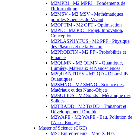
M2MPRI - M2 MPRI - Fondements de
l'Informatique
M2MSV - M2 MSV - Mathématiques
pour les Sciences du Vivant
M2OPTIM - M2 OPT - Optimisation
M2PIC - M2 PIC - Projet, Innovation,
Conception
M2PLASPHYFUS - M2 PPF - Physique
des Plasmas et de la Fusion
M2PROBFIN - M2 PF - Probabilités et
Finance
M2QLMN - M2 QLMN - Quantique,
Lumière, Matériaux et Nanosciences
M2QUANTDEV - M2 QD - Dispositifs
Quantiques
M2SMNO - M2 SMNO - Science des
Matériaux et des Nano-Objets
M2SOLIDS - M2 Solids - Mécanique des
Solides
M2TRADD - M2 TraDD - Transport et
Développement Durable
M2WAPE - M2 WAPE - Eau, Pollution de
l'Air et Energie
Master of Science (CGE)
MSc Entrepreneurs - MSc X-HEC