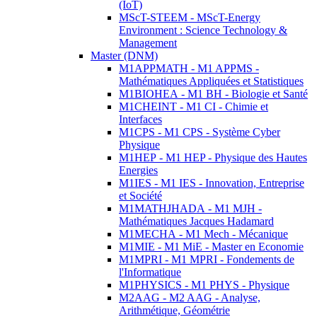
(IoT)
MScT-STEEM - MScT-Energy
Environment : Science Technology &
Management
Master (DNM)
M1APPMATH - M1 APPMS -
Mathématiques Appliquées et Statistiques
M1BIOHEA - M1 BH - Biologie et Santé
M1CHEINT - M1 CI - Chimie et
Interfaces
M1CPS - M1 CPS - Système Cyber
Physique
M1HEP - M1 HEP - Physique des Hautes
Energies
M1IES - M1 IES - Innovation, Entreprise
et Société
M1MATHJHADA - M1 MJH -
Mathématiques Jacques Hadamard
M1MECHA - M1 Mech - Mécanique
M1MIE - M1 MiE - Master en Economie
M1MPRI - M1 MPRI - Fondements de
l'Informatique
M1PHYSICS - M1 PHYS - Physique
M2AAG - M2 AAG - Analyse,
Arithmétique, Géométrie