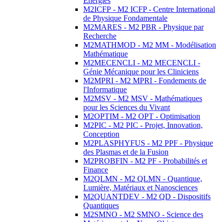
Energies
M2ICFP - M2 ICFP - Centre International
de Physique Fondamentale
M2MARES - M2 PBR - Physique par
Recherche
M2MATHMOD - M2 MM - Modélisation
Mathématique
M2MECENCLI - M2 MECENCLI -
Génie Mécanique pour les Cliniciens
M2MPRI - M2 MPRI - Fondements de
l'Informatique
M2MSV - M2 MSV - Mathématiques
pour les Sciences du Vivant
M2OPTIM - M2 OPT - Optimisation
M2PIC - M2 PIC - Projet, Innovation,
Conception
M2PLASPHYFUS - M2 PPF - Physique
des Plasmas et de la Fusion
M2PROBFIN - M2 PF - Probabilités et
Finance
M2QLMN - M2 QLMN - Quantique,
Lumière, Matériaux et Nanosciences
M2QUANTDEV - M2 QD - Dispositifs
Quantiques
M2SMNO - M2 SMNO - Science des