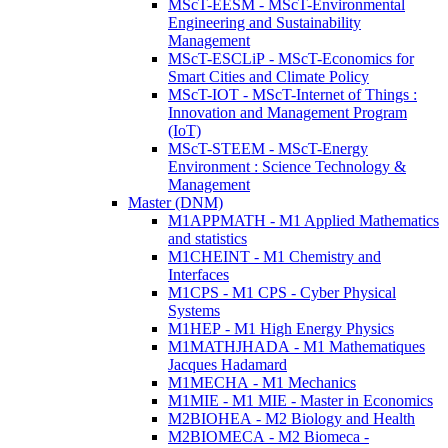
MScT-EESM - MScT-Environmental
Engineering and Sustainability
Management
MScT-ESCLiP - MScT-Economics for
Smart Cities and Climate Policy
MScT-IOT - MScT-Internet of Things :
Innovation and Management Program
(IoT)
MScT-STEEM - MScT-Energy
Environment : Science Technology &
Management
Master (DNM)
M1APPMATH - M1 Applied Mathematics
and statistics
M1CHEINT - M1 Chemistry and
Interfaces
M1CPS - M1 CPS - Cyber Physical
Systems
M1HEP - M1 High Energy Physics
M1MATHJHADA - M1 Mathematiques
Jacques Hadamard
M1MECHA - M1 Mechanics
M1MIE - M1 MIE - Master in Economics
M2BIOHEA - M2 Biology and Health
M2BIOMECA - M2 Biomeca -