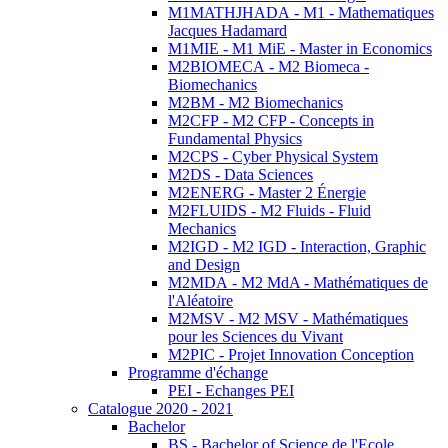
M1MATHJHADA - M1 - Mathematiques
Jacques Hadamard
M1MIE - M1 MiE - Master in Economics
M2BIOMECA - M2 Biomeca -
Biomechanics
M2BM - M2 Biomechanics
M2CFP - M2 CFP - Concepts in
Fundamental Physics
M2CPS - Cyber Physical System
M2DS - Data Sciences
M2ENERG - Master 2 Énergie
M2FLUIDS - M2 Fluids - Fluid
Mechanics
M2IGD - M2 IGD - Interaction, Graphic
and Design
M2MDA - M2 MdA - Mathématiques de
l'Aléatoire
M2MSV - M2 MSV - Mathématiques
pour les Sciences du Vivant
M2PIC - Projet Innovation Conception
Programme d'échange
PEI - Echanges PEI
Catalogue 2020 - 2021
Bachelor
BS - Bachelor of Science de l'Ecole