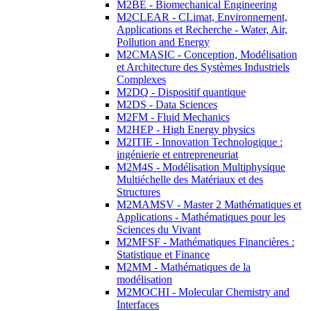
M2BE - Biomechanical Engineering
M2CLEAR - CLimat, Environnement,
Applications et Recherche - Water, Air,
Pollution and Energy
M2CMASIC - Conception, Modélisation
et Architecture des Systèmes Industriels
Complexes
M2DQ - Dispositif quantique
M2DS - Data Sciences
M2FM - Fluid Mechanics
M2HEP - High Energy physics
M2ITIE - Innovation Technologique :
ingénierie et entrepreneuriat
M2M4S - Modélisation Multiphysique
Multiéchelle des Matériaux et des
Structures
M2MAMSV - Master 2 Mathématiques et
Applications - Mathématiques pour les
Sciences du Vivant
M2MFSF - Mathématiques Financières :
Statistique et Finance
M2MM - Mathématiques de la
modélisation
M2MOCHI - Molecular Chemistry and
Interfaces