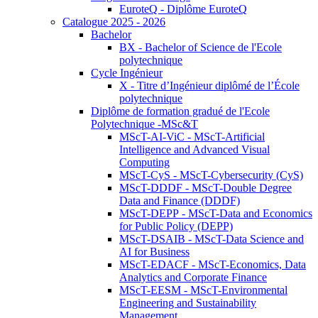
EuroteQ - Diplôme EuroteQ
Catalogue 2025 - 2026
Bachelor
BX - Bachelor of Science de l'Ecole
polytechnique
Cycle Ingénieur
X - Titre d’Ingénieur diplômé de l’École
polytechnique
Diplôme de formation gradué de l'Ecole
Polytechnique -MSc&T
MScT-AI-ViC - MScT-Artificial
Intelligence and Advanced Visual
Computing
MScT-CyS - MScT-Cybersecurity (CyS)
MScT-DDDF - MScT-Double Degree
Data and Finance (DDDF)
MScT-DEPP - MScT-Data and Economics
for Public Policy (DEPP)
MScT-DSAIB - MScT-Data Science and
AI for Business
MScT-EDACF - MScT-Economics, Data
Analytics and Corporate Finance
MScT-EESM - MScT-Environmental
Engineering and Sustainability
Management