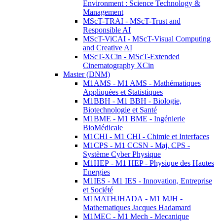
Environment : Science Technology &
Management
MScT-TRAI - MScT-Trust and
Responsible AI
MScT-ViCAI - MScT-Visual Computing
and Creative AI
MScT-XCin - MScT-Extended
Cinematography XCin
Master (DNM)
M1AMS - M1 AMS - Mathématiques
Appliquées et Statistiques
M1BBH - M1 BBH - Biologie,
Biotechnologie et Santé
M1BME - M1 BME - Ingénierie
BioMédicale
M1CHI - M1 CHI - Chimie et Interfaces
M1CPS - M1 CCSN - Maj. CPS -
Système Cyber Physique
M1HEP - M1 HEP - Physique des Hautes
Energies
M1IES - M1 IES - Innovation, Entreprise
et Société
M1MATHJHADA - M1 MJH -
Mathematiques Jacques Hadamard
M1MEC - M1 Mech - Mecanique