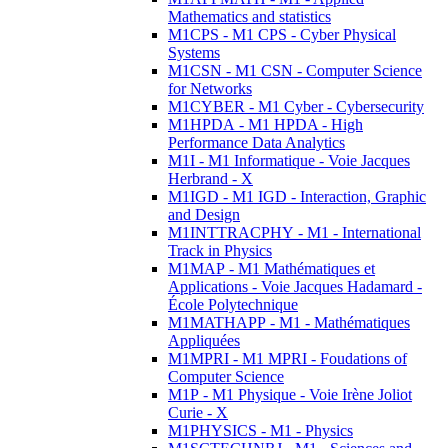
Mathematics and statistics
M1CPS - M1 CPS - Cyber Physical
Systems
M1CSN - M1 CSN - Computer Science
for Networks
M1CYBER - M1 Cyber - Cybersecurity
M1HPDA - M1 HPDA - High
Performance Data Analytics
M1I - M1 Informatique - Voie Jacques
Herbrand - X
M1IGD - M1 IGD - Interaction, Graphic
and Design
M1INTTRACPHY - M1 - International
Track in Physics
M1MAP - M1 Mathématiques et
Applications - Voie Jacques Hadamard -
École Polytechnique
M1MATHAPP - M1 - Mathématiques
Appliquées
M1MPRI - M1 MPRI - Foudations of
Computer Science
M1P - M1 Physique - Voie Irène Joliot
Curie - X
M1PHYSICS - M1 - Physics