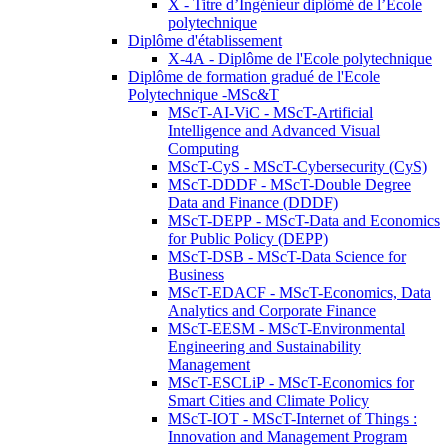
X - Titre d’Ingénieur diplômé de l’École
polytechnique
Diplôme d'établissement
X-4A - Diplôme de l'Ecole polytechnique
Diplôme de formation gradué de l'Ecole
Polytechnique -MSc&T
MScT-AI-ViC - MScT-Artificial
Intelligence and Advanced Visual
Computing
MScT-CyS - MScT-Cybersecurity (CyS)
MScT-DDDF - MScT-Double Degree
Data and Finance (DDDF)
MScT-DEPP - MScT-Data and Economics
for Public Policy (DEPP)
MScT-DSB - MScT-Data Science for
Business
MScT-EDACF - MScT-Economics, Data
Analytics and Corporate Finance
MScT-EESM - MScT-Environmental
Engineering and Sustainability
Management
MScT-ESCLiP - MScT-Economics for
Smart Cities and Climate Policy
MScT-IOT - MScT-Internet of Things :
Innovation and Management Program