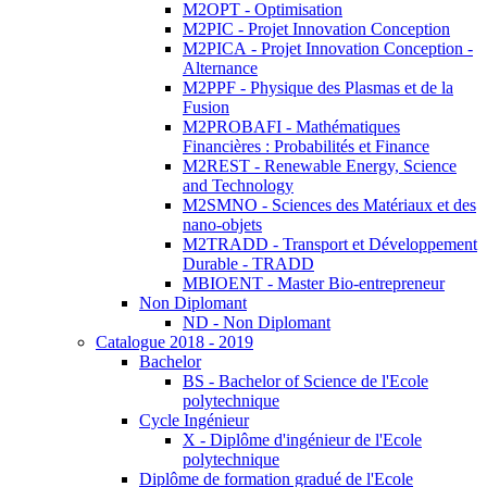
M2OPT - Optimisation
M2PIC - Projet Innovation Conception
M2PICA - Projet Innovation Conception -
Alternance
M2PPF - Physique des Plasmas et de la
Fusion
M2PROBAFI - Mathématiques
Financières : Probabilités et Finance
M2REST - Renewable Energy, Science
and Technology
M2SMNO - Sciences des Matériaux et des
nano-objets
M2TRADD - Transport et Développement
Durable - TRADD
MBIOENT - Master Bio-entrepreneur
Non Diplomant
ND - Non Diplomant
Catalogue 2018 - 2019
Bachelor
BS - Bachelor of Science de l'Ecole
polytechnique
Cycle Ingénieur
X - Diplôme d'ingénieur de l'Ecole
polytechnique
Diplôme de formation gradué de l'Ecole