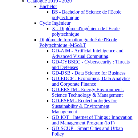
Catalogue 2019 - 2020
Bachelor
BS - Bachelor of Science de l'Ecole
polytechnique
Cycle Ingénieur
X - Diplôme d'ingénieur de l'Ecole
polytechnique
Diplôme de formation gradué de l'Ecole
Polytechnique -MSc&T
GD-AIM - Artificial Intelligence and
Advanced Visual Computing
GD-CYBSEC - Cybersecurity : Threats
and Defenses
GD-DSB - Data Science for Business
GD-EDCF - Economics, Data Analytics
and Corporate Finance
GD-EESTM - Energy Environment :
Science Technology & Management
GD-ESEM - Ecotechnologies for
Sustainability & Environment
Management
GD-IOT - Internet of Things : Innovation
and Management Program (IoT)
GD-SCUP - Smart Cities and Urban
Policy