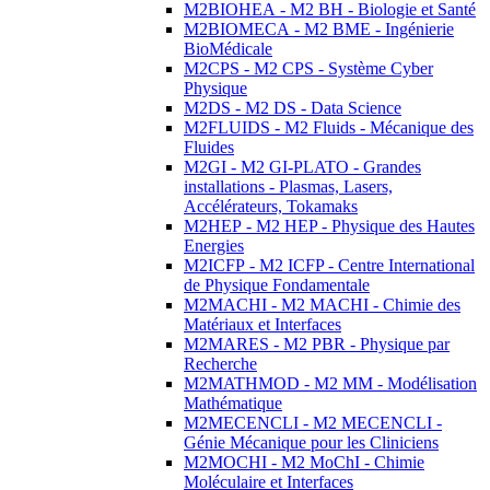
M2BIOHEA - M2 BH - Biologie et Santé
M2BIOMECA - M2 BME - Ingénierie
BioMédicale
M2CPS - M2 CPS - Système Cyber
Physique
M2DS - M2 DS - Data Science
M2FLUIDS - M2 Fluids - Mécanique des
Fluides
M2GI - M2 GI-PLATO - Grandes
installations - Plasmas, Lasers,
Accélérateurs, Tokamaks
M2HEP - M2 HEP - Physique des Hautes
Energies
M2ICFP - M2 ICFP - Centre International
de Physique Fondamentale
M2MACHI - M2 MACHI - Chimie des
Matériaux et Interfaces
M2MARES - M2 PBR - Physique par
Recherche
M2MATHMOD - M2 MM - Modélisation
Mathématique
M2MECENCLI - M2 MECENCLI -
Génie Mécanique pour les Cliniciens
M2MOCHI - M2 MoChI - Chimie
Moléculaire et Interfaces