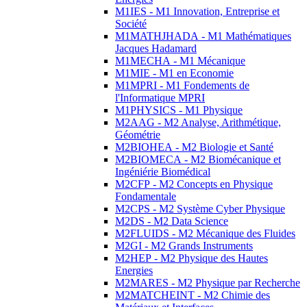
M1IES - M1 Innovation, Entreprise et
Société
M1MATHJHADA - M1 Mathématiques
Jacques Hadamard
M1MECHA - M1 Mécanique
M1MIE - M1 en Economie
M1MPRI - M1 Fondements de
l'Informatique MPRI
M1PHYSICS - M1 Physique
M2AAG - M2 Analyse, Arithmétique,
Géométrie
M2BIOHEA - M2 Biologie et Santé
M2BIOMECA - M2 Biomécanique et
Ingéniérie Biomédical
M2CFP - M2 Concepts en Physique
Fondamentale
M2CPS - M2 Système Cyber Physique
M2DS - M2 Data Science
M2FLUIDS - M2 Mécanique des Fluides
M2GI - M2 Grands Instruments
M2HEP - M2 Physique des Hautes
Energies
M2MARES - M2 Physique par Recherche
M2MATCHEINT - M2 Chimie des