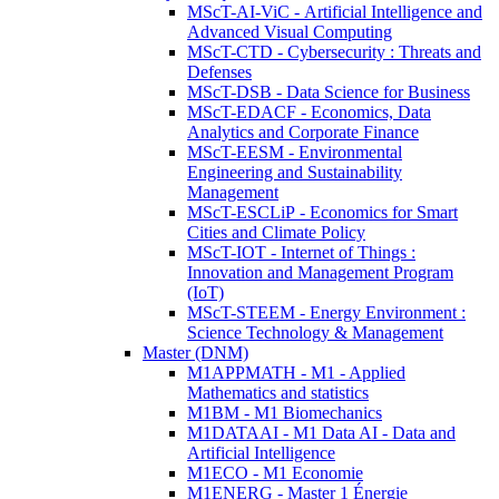
MScT-AI-ViC - Artificial Intelligence and
Advanced Visual Computing
MScT-CTD - Cybersecurity : Threats and
Defenses
MScT-DSB - Data Science for Business
MScT-EDACF - Economics, Data
Analytics and Corporate Finance
MScT-EESM - Environmental
Engineering and Sustainability
Management
MScT-ESCLiP - Economics for Smart
Cities and Climate Policy
MScT-IOT - Internet of Things :
Innovation and Management Program
(IoT)
MScT-STEEM - Energy Environment :
Science Technology & Management
Master (DNM)
M1APPMATH - M1 - Applied
Mathematics and statistics
M1BM - M1 Biomechanics
M1DATAAI - M1 Data AI - Data and
Artificial Intelligence
M1ECO - M1 Economie
M1ENERG - Master 1 Énergie