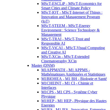
MScT-ESCLiP - MScT-Economics for
Smart Cities and Climate Policy
MScT-IOT - MScT-Internet of Things :
Innovation and Management Program
(IoT)
MScT-STEEM - MScT-Energy
Environment : Science Technology &
Management
MScT-TRAI - MScT-Trust and
Responsible AI
MScT-ViCAI - MScT-Visual Computing
and Creative AI
MScT-XCin - MScT-Extended
Cinematography XCin
Master (DNM)
M1APPMATH - M1 APPMS -
Mathématiques Appliquées et Statistiques
M1BIOHEA - M1 BH - Biologie et Santé
M1CHEINT - M1 CI - Chimie et
Interfaces
M1CPS - M1 CPS - Système Cyber
Physique
M1HEP - M1 HEP - Physique des Hautes
Energies
M1IES - M1 IES - Innovation, Entreprise