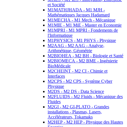
et Société
M1MATHJHADA - M1 MJH -
Mathématiques Jacques Hadamard
M1MECHA - M1 Mech - Mécanique
M1MIE - M1 MiE - Master en Economie
M1MPRI - M1 MPRI - Fondements de
l'Informatique
M1PHYSICS - M1 PHYS - Physique
M2AAG - M2 AAG - Analyse,
Arithmétique, Géométrie
M2BIOHEA - M2 BH - Biologie et Santé
M2BIOMECA - M2 BME - Ingénierie
BioMédicale
M2CHEINT - M2 CI - Chimie et
Interfaces
M2CPS - M2 CPS - Système Cyber
Physique
M2DS - M2 DS - Data Science
M2FLUIDS - M2 Fluids - Mécanique des
Fluides
M2GI - M2 GI-PLATO - Grandes
installations - Plasmas, Lasers,
Accélérateurs, Tokamaks
M2HEP - M2 HEP - Physique des Hautes