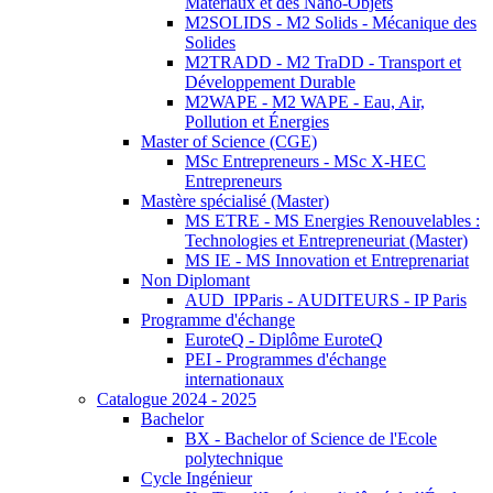
Matériaux et des Nano-Objets
M2SOLIDS - M2 Solids - Mécanique des
Solides
M2TRADD - M2 TraDD - Transport et
Développement Durable
M2WAPE - M2 WAPE - Eau, Air,
Pollution et Énergies
Master of Science (CGE)
MSc Entrepreneurs - MSc X-HEC
Entrepreneurs
Mastère spécialisé (Master)
MS ETRE - MS Energies Renouvelables :
Technologies et Entrepreneuriat (Master)
MS IE - MS Innovation et Entreprenariat
Non Diplomant
AUD_IPParis - AUDITEURS - IP Paris
Programme d'échange
EuroteQ - Diplôme EuroteQ
PEI - Programmes d'échange
internationaux
Catalogue 2024 - 2025
Bachelor
BX - Bachelor of Science de l'Ecole
polytechnique
Cycle Ingénieur