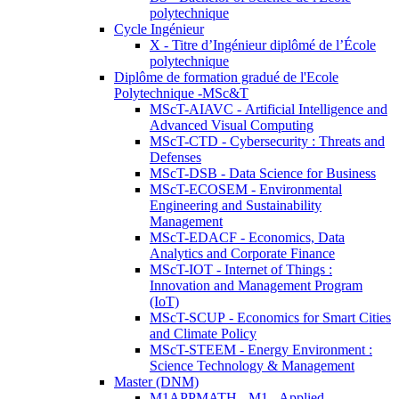
polytechnique
Cycle Ingénieur
X - Titre d’Ingénieur diplômé de l’École
polytechnique
Diplôme de formation gradué de l'Ecole
Polytechnique -MSc&T
MScT-AIAVC - Artificial Intelligence and
Advanced Visual Computing
MScT-CTD - Cybersecurity : Threats and
Defenses
MScT-DSB - Data Science for Business
MScT-ECOSEM - Environmental
Engineering and Sustainability
Management
MScT-EDACF - Economics, Data
Analytics and Corporate Finance
MScT-IOT - Internet of Things :
Innovation and Management Program
(IoT)
MScT-SCUP - Economics for Smart Cities
and Climate Policy
MScT-STEEM - Energy Environment :
Science Technology & Management
Master (DNM)
M1APPMATH - M1 - Applied