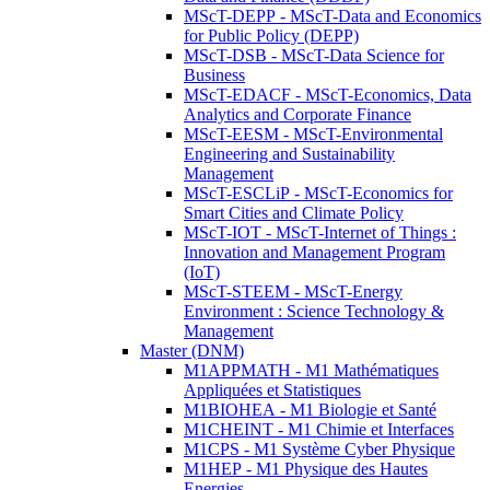
MScT-DEPP - MScT-Data and Economics
for Public Policy (DEPP)
MScT-DSB - MScT-Data Science for
Business
MScT-EDACF - MScT-Economics, Data
Analytics and Corporate Finance
MScT-EESM - MScT-Environmental
Engineering and Sustainability
Management
MScT-ESCLiP - MScT-Economics for
Smart Cities and Climate Policy
MScT-IOT - MScT-Internet of Things :
Innovation and Management Program
(IoT)
MScT-STEEM - MScT-Energy
Environment : Science Technology &
Management
Master (DNM)
M1APPMATH - M1 Mathématiques
Appliquées et Statistiques
M1BIOHEA - M1 Biologie et Santé
M1CHEINT - M1 Chimie et Interfaces
M1CPS - M1 Système Cyber Physique
M1HEP - M1 Physique des Hautes
Energies