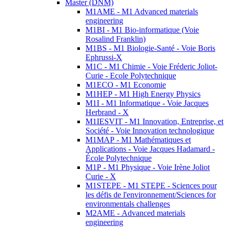
Master (DNM)
M1AME - M1 Advanced materials
engineering
M1BI - M1 Bio-informatique (Voie
Rosalind Franklin)
M1BS - M1 Biologie-Santé - Voie Boris
Ephrussi-X
M1C - M1 Chimie - Voie Fréderic Joliot-
Curie - Ecole Polytechnique
M1ECO - M1 Economie
M1HEP - M1 High Energy Physics
M1I - M1 Informatique - Voie Jacques
Herbrand - X
M1IESVIT - M1 Innovation, Entreprise, et
Société - Voie Innovation technologique
M1MAP - M1 Mathématiques et
Applications - Voie Jacques Hadamard -
École Polytechnique
M1P - M1 Physique - Voie Irène Joliot
Curie - X
M1STEPE - M1 STEPE - Sciences pour
les défis de l'environnement/Sciences for
environmentals challenges
M2AME - Advanced materials
engineering