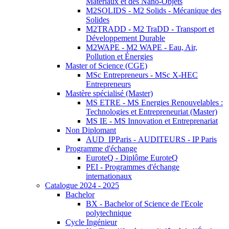
Matériaux et des Nano-Objets
M2SOLIDS - M2 Solids - Mécanique des
Solides
M2TRADD - M2 TraDD - Transport et
Développement Durable
M2WAPE - M2 WAPE - Eau, Air,
Pollution et Énergies
Master of Science (CGE)
MSc Entrepreneurs - MSc X-HEC
Entrepreneurs
Mastère spécialisé (Master)
MS ETRE - MS Energies Renouvelables :
Technologies et Entrepreneuriat (Master)
MS IE - MS Innovation et Entreprenariat
Non Diplomant
AUD_IPParis - AUDITEURS - IP Paris
Programme d'échange
EuroteQ - Diplôme EuroteQ
PEI - Programmes d'échange
internationaux
Catalogue 2024 - 2025
Bachelor
BX - Bachelor of Science de l'Ecole
polytechnique
Cycle Ingénieur