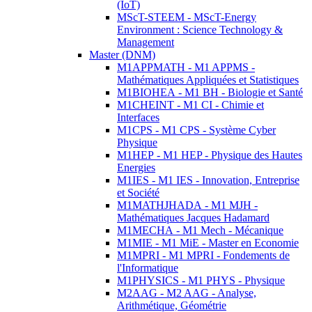
(IoT)
MScT-STEEM - MScT-Energy
Environment : Science Technology &
Management
Master (DNM)
M1APPMATH - M1 APPMS -
Mathématiques Appliquées et Statistiques
M1BIOHEA - M1 BH - Biologie et Santé
M1CHEINT - M1 CI - Chimie et
Interfaces
M1CPS - M1 CPS - Système Cyber
Physique
M1HEP - M1 HEP - Physique des Hautes
Energies
M1IES - M1 IES - Innovation, Entreprise
et Société
M1MATHJHADA - M1 MJH -
Mathématiques Jacques Hadamard
M1MECHA - M1 Mech - Mécanique
M1MIE - M1 MiE - Master en Economie
M1MPRI - M1 MPRI - Fondements de
l'Informatique
M1PHYSICS - M1 PHYS - Physique
M2AAG - M2 AAG - Analyse,
Arithmétique, Géométrie