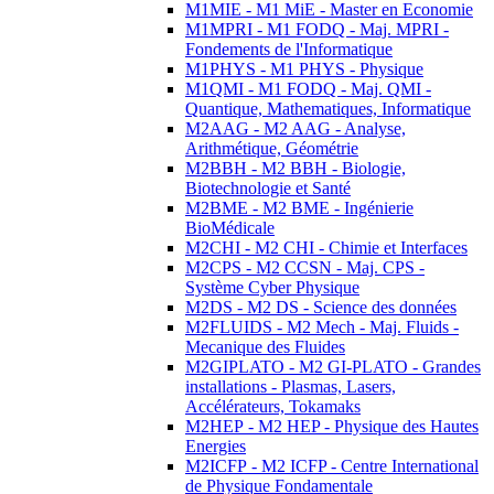
M1MIE - M1 MiE - Master en Economie
M1MPRI - M1 FODQ - Maj. MPRI -
Fondements de l'Informatique
M1PHYS - M1 PHYS - Physique
M1QMI - M1 FODQ - Maj. QMI -
Quantique, Mathematiques, Informatique
M2AAG - M2 AAG - Analyse,
Arithmétique, Géométrie
M2BBH - M2 BBH - Biologie,
Biotechnologie et Santé
M2BME - M2 BME - Ingénierie
BioMédicale
M2CHI - M2 CHI - Chimie et Interfaces
M2CPS - M2 CCSN - Maj. CPS -
Système Cyber Physique
M2DS - M2 DS - Science des données
M2FLUIDS - M2 Mech - Maj. Fluids -
Mecanique des Fluides
M2GIPLATO - M2 GI-PLATO - Grandes
installations - Plasmas, Lasers,
Accélérateurs, Tokamaks
M2HEP - M2 HEP - Physique des Hautes
Energies
M2ICFP - M2 ICFP - Centre International
de Physique Fondamentale