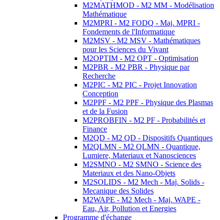
M2MATHMOD - M2 MM - Modélisation
Mathématique
M2MPRI - M2 FODQ - Maj. MPRI -
Fondements de l'Informatique
M2MSV - M2 MSV - Mathématiques
pour les Sciences du Vivant
M2OPTIM - M2 OPT - Optimisation
M2PBR - M2 PBR - Physique par
Recherche
M2PIC - M2 PIC - Projet Innovation
Conception
M2PPF - M2 PPF - Physique des Plasmas
et de la Fusion
M2PROBFIN - M2 PF - Probabilités et
Finance
M2QD - M2 QD - Dispositifs Quantiques
M2QLMN - M2 QLMN - Quantique,
Lumiere, Materiaux et Nanosciences
M2SMNO - M2 SMNO - Science des
Materiaux et des Nano-Objets
M2SOLIDS - M2 Mech - Maj. Solids -
Mecanique des Solides
M2WAPE - M2 Mech - Maj. WAPE -
Eau, Air, Pollution et Energies
Programme d'échange