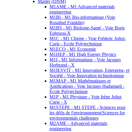
Master (DNM)
M1AME - M1 Advanced materials
engineering
M1BI - M1 Bio-informatique (Voie
Rosalind Franklin)
M1BS - M1 Biologie-Santé - Voie Boris
Ephrussi-X
M1C - M1 Chimie - Voie Fréderic Joliot-
Curie - Ecole Polytechnique
M1ECO - M1 Economie
M1HEP - M1 High Energy Physics
M1I - M1 Informatique - Voie Jacques
Herbrand - X
M1IESVIT - M1 Innovation, Entreprise, et
Société - Voie Innovation technologique
M1MAP - M1 Mathématiques et
Applications - Voie Jacques Hadamard -
École Polytechnique
M1P - M1 Physique - Voie Irène Joliot
Curie - X
M1STEPE - M1 STEPE - Sciences pour
les défis de l'environnement/Sciences for
environmentals challenges
M2AME - Advanced materials
engineering