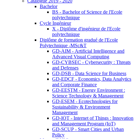
Catalogue 2019 - 2020
Bachelor
BS - Bachelor of Science de l'Ecole
polytechnique
Cycle Ingénieur
X - Diplôme d'ingénieur de l'Ecole
polytechnique
Diplôme de formation gradué de l'Ecole
Polytechnique -MSc&T
GD-AIM - Artificial Intelligence and
Advanced Visual Computing
GD-CYBSEC - Cybersecurity : Threats
and Defenses
GD-DSB - Data Science for Business
GD-EDCF - Economics, Data Analytics
and Corporate Finance
GD-EESTM - Energy Environment :
Science Technology & Management
GD-ESEM - Ecotechnologies for
Sustainability & Environment
Management
GD-IOT - Internet of Things : Innovation
and Management Program (IoT)
GD-SCUP - Smart Cities and Urban
Policy