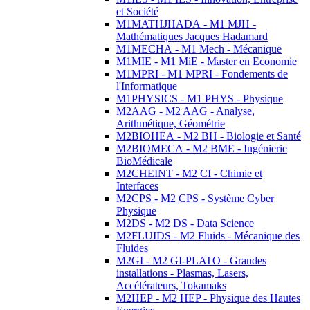
et Société
M1MATHJHADA - M1 MJH -
Mathématiques Jacques Hadamard
M1MECHA - M1 Mech - Mécanique
M1MIE - M1 MiE - Master en Economie
M1MPRI - M1 MPRI - Fondements de
l'Informatique
M1PHYSICS - M1 PHYS - Physique
M2AAG - M2 AAG - Analyse,
Arithmétique, Géométrie
M2BIOHEA - M2 BH - Biologie et Santé
M2BIOMECA - M2 BME - Ingénierie
BioMédicale
M2CHEINT - M2 CI - Chimie et
Interfaces
M2CPS - M2 CPS - Système Cyber
Physique
M2DS - M2 DS - Data Science
M2FLUIDS - M2 Fluids - Mécanique des
Fluides
M2GI - M2 GI-PLATO - Grandes
installations - Plasmas, Lasers,
Accélérateurs, Tokamaks
M2HEP - M2 HEP - Physique des Hautes