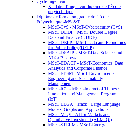
Cycle Ingénieur
X - Titre d’Ingénieur diplômé de l’École
polytechnique
Diplôme de formation gradué de l'Ecole
Polytechnique -MSc&T
MScT-CyS - MScT-Cybersecurity (CyS)
MScT-DDDF - MScT-Double Degree
Data and Finance (DDDF)
MScT-DEPP - MScT-Data and Economics
for Public Policy (DEPP)
MScT-DSAIB - MScT-Data Science and
AI for Business
MScT-EDACF - MScT-Economics, Data
Analytics and Corporate Finance
MScT-EESM - MScT-Environmental
Engineering and Sustainability
Management
MScT-IOT - MScT-Internet of Things :
Innovation and Management Program
(IoT)
MScT-LLGA - Track : Large Language
Models, Graphs and Applications
MScT-MaQI - AI for Markets and
Quantitative Investment (AI-MaQI)
MScT-STEEM - MScT-Energy