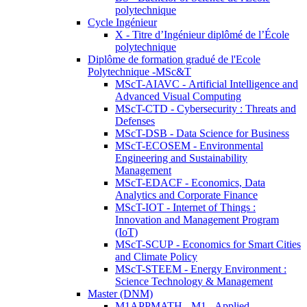
polytechnique
Cycle Ingénieur
X - Titre d’Ingénieur diplômé de l’École
polytechnique
Diplôme de formation gradué de l'Ecole
Polytechnique -MSc&T
MScT-AIAVC - Artificial Intelligence and
Advanced Visual Computing
MScT-CTD - Cybersecurity : Threats and
Defenses
MScT-DSB - Data Science for Business
MScT-ECOSEM - Environmental
Engineering and Sustainability
Management
MScT-EDACF - Economics, Data
Analytics and Corporate Finance
MScT-IOT - Internet of Things :
Innovation and Management Program
(IoT)
MScT-SCUP - Economics for Smart Cities
and Climate Policy
MScT-STEEM - Energy Environment :
Science Technology & Management
Master (DNM)
M1APPMATH - M1 - Applied