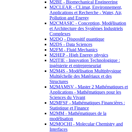
M2BE - Biomechanical Engineering
M2CLEAR - CLimat, Environnement,
Applications et Recherche - Water, Air,
Pollution and Energy
M2CMASIC - Conception, Modélisation
et Architecture des Systèmes Industriels
Complexes
M2DQ - Dispositif quantique
M2DS - Data Sciences
M2FM - Fluid Mechanics
M2HEP - High Energy physics
M2ITIE - Innovation Technologique :
ingénierie et entrepreneuriat
M2M4S - Modélisation Multiphysique
Multiéchelle des Matériaux et des
Structures
M2MAMSV - Master 2 Mathématiques et
Applications - Mathématiques pour les
Sciences du Vivant
M2MFSF - Mathématiques Financières :
Statistique et Finance
M2MM - Mathématiques de la
modélisation
M2MOCHI - Molecular Chemistry and
Interfaces