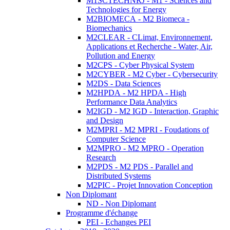
M1SCTECHNRJ - M1 - Sciences and
Technologies for Energy
M2BIOMECA - M2 Biomeca -
Biomechanics
M2CLEAR - CLimat, Environnement,
Applications et Recherche - Water, Air,
Pollution and Energy
M2CPS - Cyber Physical System
M2CYBER - M2 Cyber - Cybersecurity
M2DS - Data Sciences
M2HPDA - M2 HPDA - High
Performance Data Analytics
M2IGD - M2 IGD - Interaction, Graphic
and Design
M2MPRI - M2 MPRI - Foudations of
Computer Science
M2MPRO - M2 MPRO - Operation
Research
M2PDS - M2 PDS - Parallel and
Distributed Systems
M2PIC - Projet Innovation Conception
Non Diplomant
ND - Non Diplomant
Programme d'échange
PEI - Echanges PEI