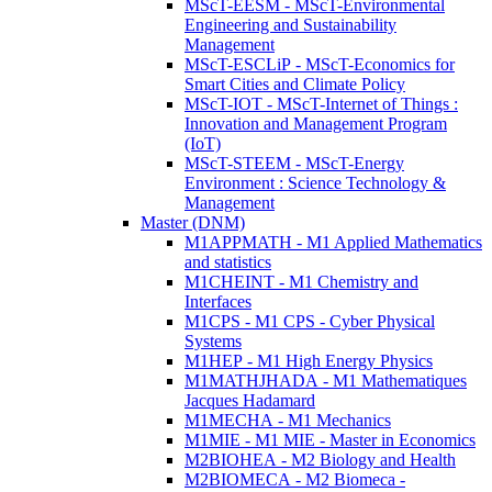
MScT-EESM - MScT-Environmental
Engineering and Sustainability
Management
MScT-ESCLiP - MScT-Economics for
Smart Cities and Climate Policy
MScT-IOT - MScT-Internet of Things :
Innovation and Management Program
(IoT)
MScT-STEEM - MScT-Energy
Environment : Science Technology &
Management
Master (DNM)
M1APPMATH - M1 Applied Mathematics
and statistics
M1CHEINT - M1 Chemistry and
Interfaces
M1CPS - M1 CPS - Cyber Physical
Systems
M1HEP - M1 High Energy Physics
M1MATHJHADA - M1 Mathematiques
Jacques Hadamard
M1MECHA - M1 Mechanics
M1MIE - M1 MIE - Master in Economics
M2BIOHEA - M2 Biology and Health
M2BIOMECA - M2 Biomeca -