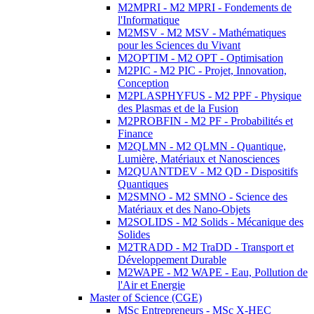
M2MPRI - M2 MPRI - Fondements de
l'Informatique
M2MSV - M2 MSV - Mathématiques
pour les Sciences du Vivant
M2OPTIM - M2 OPT - Optimisation
M2PIC - M2 PIC - Projet, Innovation,
Conception
M2PLASPHYFUS - M2 PPF - Physique
des Plasmas et de la Fusion
M2PROBFIN - M2 PF - Probabilités et
Finance
M2QLMN - M2 QLMN - Quantique,
Lumière, Matériaux et Nanosciences
M2QUANTDEV - M2 QD - Dispositifs
Quantiques
M2SMNO - M2 SMNO - Science des
Matériaux et des Nano-Objets
M2SOLIDS - M2 Solids - Mécanique des
Solides
M2TRADD - M2 TraDD - Transport et
Développement Durable
M2WAPE - M2 WAPE - Eau, Pollution de
l'Air et Energie
Master of Science (CGE)
MSc Entrepreneurs - MSc X-HEC