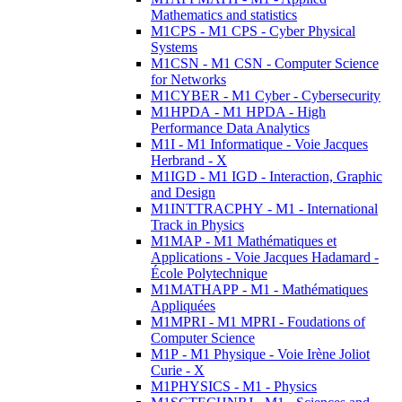
Mathematics and statistics
M1CPS - M1 CPS - Cyber Physical
Systems
M1CSN - M1 CSN - Computer Science
for Networks
M1CYBER - M1 Cyber - Cybersecurity
M1HPDA - M1 HPDA - High
Performance Data Analytics
M1I - M1 Informatique - Voie Jacques
Herbrand - X
M1IGD - M1 IGD - Interaction, Graphic
and Design
M1INTTRACPHY - M1 - International
Track in Physics
M1MAP - M1 Mathématiques et
Applications - Voie Jacques Hadamard -
École Polytechnique
M1MATHAPP - M1 - Mathématiques
Appliquées
M1MPRI - M1 MPRI - Foudations of
Computer Science
M1P - M1 Physique - Voie Irène Joliot
Curie - X
M1PHYSICS - M1 - Physics