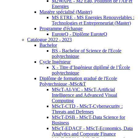
M2WAPE - M2 Eau, Pollution de l'Air et
Energies
Mastère spécialisé (Master)
MS ETRE - MS Energies Renouvelables :
Technologies et Entrepreneuriat (Master)
Programme d'échange
EuroteQ - Diplôme EuroteQ
Catalogue 2022 - 2023
Bachelor
BS - Bachelor of Science de l'Ecole
polytechnique
Cycle Ingénieur
X - Titre d’Ingénieur diplômé de l’École
polytechnique
Diplôme de formation gradué de l'Ecole
Polytechnique -MSc&T
MScT-AI-ViC - MScT-Artificial
Intelligence and Advanced Visual
Computing
MScT-CTD - MScT-Cybersecurity :
Threats and Defenses
MScT-DSB - MScT-Data Science for
Business
MScT-EDACF - MScT-Economics, Data
Analytics and Corporate Finance