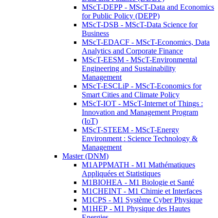
MScT-DEPP - MScT-Data and Economics
for Public Policy (DEPP)
MScT-DSB - MScT-Data Science for
Business
MScT-EDACF - MScT-Economics, Data
Analytics and Corporate Finance
MScT-EESM - MScT-Environmental
Engineering and Sustainability
Management
MScT-ESCLiP - MScT-Economics for
Smart Cities and Climate Policy
MScT-IOT - MScT-Internet of Things :
Innovation and Management Program
(IoT)
MScT-STEEM - MScT-Energy
Environment : Science Technology &
Management
Master (DNM)
M1APPMATH - M1 Mathématiques
Appliquées et Statistiques
M1BIOHEA - M1 Biologie et Santé
M1CHEINT - M1 Chimie et Interfaces
M1CPS - M1 Système Cyber Physique
M1HEP - M1 Physique des Hautes
Energies