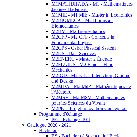
M1MATHJHADA - M1 - Mathematiques
Jacques Hadamard
M1MIE - M1 MiE - Master in Economics
M2BIOMECA - M2 Biomeca -
Biomechanics
M2BM - M2 Biomechanics
M2CFP - M2 CFP - Concepts in
Fundamental Physics
M2CPS - Cyber Physical System
M2DS - Data Sciences
M2ENERG - Master 2 Énergie
M2FLUIDS - M2 Fluids - Fluid
Mechanics
M2IGD - M2 IGD - Interaction, Graphic
and Design
M2MDA - M2 MdA - Mathématiques de
l'Aléatoire
M2MSV - M2 MSV - Mathématiques
pour les Sciences du Vivant
M2PIC - Projet Innovation Conception
Programme d'échange
PEI - Echanges PEI
Catalogue 2020 - 2021
Bachelor
BS - Bachelor of Science de l'Ecole