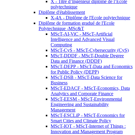
X - Titre d’Ingénieur diplômé de l’École
polytechnique
Diplôme d'établissement
X-4A - Diplôme de l'Ecole polytechnique
Diplôme de formation gradué de l'Ecole
Polytechnique -MSc&T
MScT-AI-ViC - MScT-Artificial
Intelligence and Advanced Visual
Computing
MScT-CyS - MScT-Cybersecurity (CyS)
MScT-DDDF - MScT-Double Degree
Data and Finance (DDDF)
MScT-DEPP - MScT-Data and Economics
for Public Policy (DEPP)
MScT-DSB - MScT-Data Science for
Business
MScT-EDACF - MScT-Economics, Data
Analytics and Corporate Finance
MScT-EESM - MScT-Environmental
Engineering and Sustainability
Management
MScT-ESCLiP - MScT-Economics for
Smart Cities and Climate Policy
MScT-IOT - MScT-Internet of Things :
Innovation and Management Program