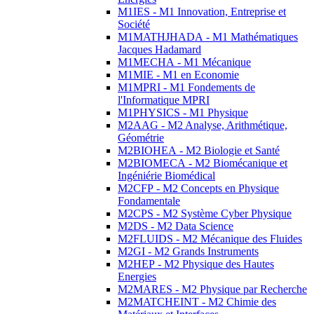
M1IES - M1 Innovation, Entreprise et
Société
M1MATHJHADA - M1 Mathématiques
Jacques Hadamard
M1MECHA - M1 Mécanique
M1MIE - M1 en Economie
M1MPRI - M1 Fondements de
l'Informatique MPRI
M1PHYSICS - M1 Physique
M2AAG - M2 Analyse, Arithmétique,
Géométrie
M2BIOHEA - M2 Biologie et Santé
M2BIOMECA - M2 Biomécanique et
Ingéniérie Biomédical
M2CFP - M2 Concepts en Physique
Fondamentale
M2CPS - M2 Système Cyber Physique
M2DS - M2 Data Science
M2FLUIDS - M2 Mécanique des Fluides
M2GI - M2 Grands Instruments
M2HEP - M2 Physique des Hautes
Energies
M2MARES - M2 Physique par Recherche
M2MATCHEINT - M2 Chimie des