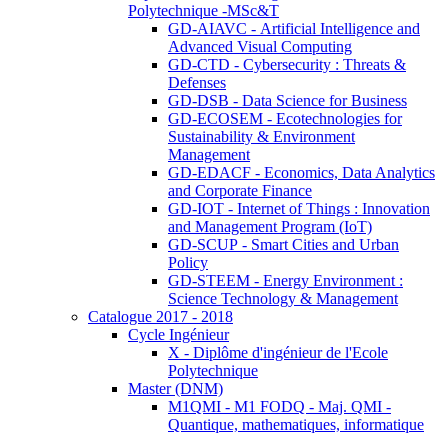
Polytechnique -MSc&T
GD-AIAVC - Artificial Intelligence and
Advanced Visual Computing
GD-CTD - Cybersecurity : Threats &
Defenses
GD-DSB - Data Science for Business
GD-ECOSEM - Ecotechnologies for
Sustainability & Environment
Management
GD-EDACF - Economics, Data Analytics
and Corporate Finance
GD-IOT - Internet of Things : Innovation
and Management Program (IoT)
GD-SCUP - Smart Cities and Urban
Policy
GD-STEEM - Energy Environment :
Science Technology & Management
Catalogue 2017 - 2018
Cycle Ingénieur
X - Diplôme d'ingénieur de l'Ecole
Polytechnique
Master (DNM)
M1QMI - M1 FODQ - Maj. QMI -
Quantique, mathematiques, informatique