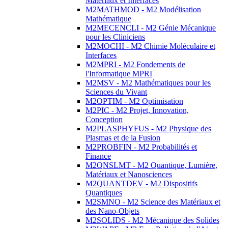
Matériaux et Interfaces
M2MATHMOD - M2 Modélisation
Mathématique
M2MECENCLI - M2 Génie Mécanique
pour les Cliniciens
M2MOCHI - M2 Chimie Moléculaire et
Interfaces
M2MPRI - M2 Fondements de
l'Informatique MPRI
M2MSV - M2 Mathématiques pour les
Sciences du Vivant
M2OPTIM - M2 Optimisation
M2PIC - M2 Projet, Innovation,
Conception
M2PLASPHYFUS - M2 Physique des
Plasmas et de la Fusion
M2PROBFIN - M2 Probabilités et
Finance
M2QNSLMT - M2 Quantique, Lumière,
Matériaux et Nanosciences
M2QUANTDEV - M2 Dispositifs
Quantiques
M2SMNO - M2 Science des Matériaux et
des Nano-Objets
M2SOLIDS - M2 Mécanique des Solides