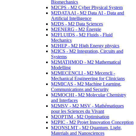
Biomechanics
M2CPS - M2 Cyber Physical System
M2DATAAI - M2 Data AI - Data and
Artificial Intelligence
M2DS - M2 Data Sciences
M2ENERG - M2 Énergie
M2FLUIDS - M2 Fluids - Fluid
Mechanics
M2HEP - M2 High Energy physics
M2ICS - M2 Integration, Circuits and
Systems
M2MATHMOD - M2 Mathematical
Modelling
M2MECENCLI - M2 Mecencli -
Mechanical Engineering for Clinicians
M2MICAS - M2 Machine Learning,
Communications and Security
M2MOCHI - M2 Molecular Chemistry
and Interfaces
M2MSV - M2 MSV - Mathématiques
pour les Sciences du Vivant
M2OPTIM - M2 Optimisation
M2PIC - M2 Projet Innovation Conception
M2QNSLMT - M2 Quantum, Light,
Materials and Nanosciences