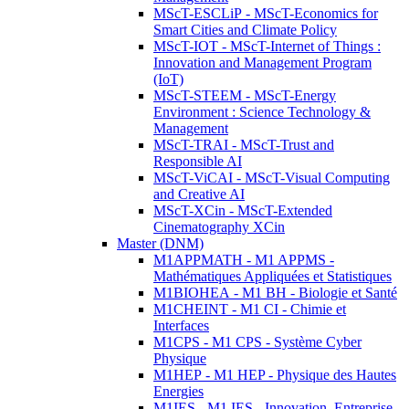
MScT-ESCLiP - MScT-Economics for
Smart Cities and Climate Policy
MScT-IOT - MScT-Internet of Things :
Innovation and Management Program
(IoT)
MScT-STEEM - MScT-Energy
Environment : Science Technology &
Management
MScT-TRAI - MScT-Trust and
Responsible AI
MScT-ViCAI - MScT-Visual Computing
and Creative AI
MScT-XCin - MScT-Extended
Cinematography XCin
Master (DNM)
M1APPMATH - M1 APPMS -
Mathématiques Appliquées et Statistiques
M1BIOHEA - M1 BH - Biologie et Santé
M1CHEINT - M1 CI - Chimie et
Interfaces
M1CPS - M1 CPS - Système Cyber
Physique
M1HEP - M1 HEP - Physique des Hautes
Energies
M1IES - M1 IES - Innovation, Entreprise