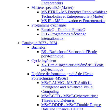
Entrepreneurs
Mastère spécialisé (Master)
MS ETRE - MS Energies Renouvelables :
Technologies et Entrepreneuriat (Master)
MS IE - MS Innovation et Entreprenariat
Programme d'échange
EuroteQ - Diplôme EuroteQ
PEI - Programmes d'échange
internationaux
Catalogue 2023 - 2024
Bachelor
BS - Bachelor of Science de l'Ecole
polytechnique
Cycle Ingénieur
X - Titre d’Ingénieur diplômé de l’École
polytechnique
Diplôme de formation gradué de l'Ecole
Polytechnique -MSc&T
MScT-AI-ViC - MScT-Artificial
Intelligence and Advanced Visual
Computing
MScT-CTD - MScT-Cybersecurity :
Threats and Defenses
MScT-DDDF - MScT-Double Degree
Data and Finance (DDDF)