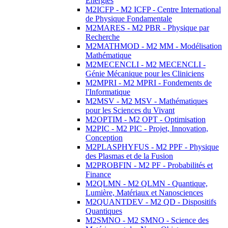
Energies
M2ICFP - M2 ICFP - Centre International
de Physique Fondamentale
M2MARES - M2 PBR - Physique par
Recherche
M2MATHMOD - M2 MM - Modélisation
Mathématique
M2MECENCLI - M2 MECENCLI -
Génie Mécanique pour les Cliniciens
M2MPRI - M2 MPRI - Fondements de
l'Informatique
M2MSV - M2 MSV - Mathématiques
pour les Sciences du Vivant
M2OPTIM - M2 OPT - Optimisation
M2PIC - M2 PIC - Projet, Innovation,
Conception
M2PLASPHYFUS - M2 PPF - Physique
des Plasmas et de la Fusion
M2PROBFIN - M2 PF - Probabilités et
Finance
M2QLMN - M2 QLMN - Quantique,
Lumière, Matériaux et Nanosciences
M2QUANTDEV - M2 QD - Dispositifs
Quantiques
M2SMNO - M2 SMNO - Science des