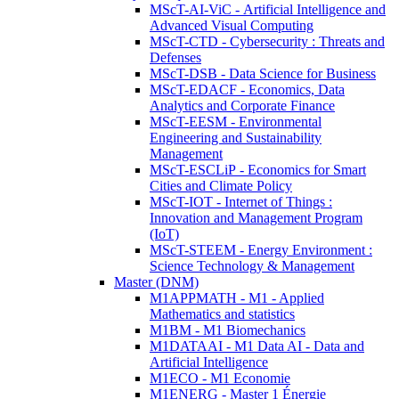
MScT-AI-ViC - Artificial Intelligence and
Advanced Visual Computing
MScT-CTD - Cybersecurity : Threats and
Defenses
MScT-DSB - Data Science for Business
MScT-EDACF - Economics, Data
Analytics and Corporate Finance
MScT-EESM - Environmental
Engineering and Sustainability
Management
MScT-ESCLiP - Economics for Smart
Cities and Climate Policy
MScT-IOT - Internet of Things :
Innovation and Management Program
(IoT)
MScT-STEEM - Energy Environment :
Science Technology & Management
Master (DNM)
M1APPMATH - M1 - Applied
Mathematics and statistics
M1BM - M1 Biomechanics
M1DATAAI - M1 Data AI - Data and
Artificial Intelligence
M1ECO - M1 Economie
M1ENERG - Master 1 Énergie