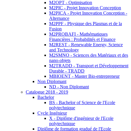
M2OPT - Optimisation
M2PIC - Projet Innovation Conception
M2PICA - Projet Innovation Conception -
Alternance
M2PPF - Physique des Plasmas et de la
Fusion
M2PROBAFI - Mathématiques
Financières : Probabilités et Finance
M2REST - Renewable Energy, Science
and Technology
M2SMNO - Sciences des Matériaux et des
nano-objets
M2TRADD - Transport et Développement
Durable - TRADD
MBIOENT - Master Bio-entrepreneur
Non Diplomant
ND - Non Diplomant
Catalogue 2018 - 2019
Bachelor
BS - Bachelor of Science de l'Ecole
polytechnique
Cycle Ingénieur
X - Diplôme d'ingénieur de l'Ecole
polytechnique
Diplôme de formation gradué de l'Ecole