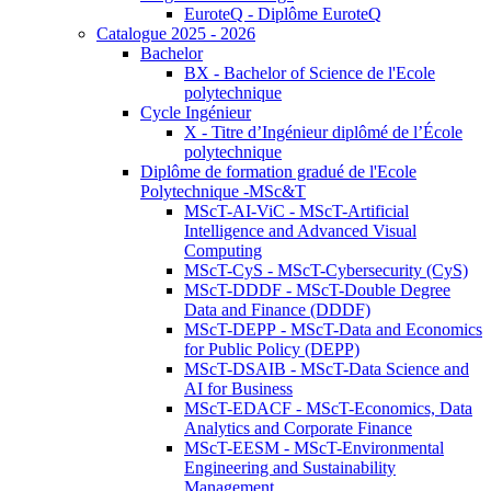
EuroteQ - Diplôme EuroteQ
Catalogue 2025 - 2026
Bachelor
BX - Bachelor of Science de l'Ecole
polytechnique
Cycle Ingénieur
X - Titre d’Ingénieur diplômé de l’École
polytechnique
Diplôme de formation gradué de l'Ecole
Polytechnique -MSc&T
MScT-AI-ViC - MScT-Artificial
Intelligence and Advanced Visual
Computing
MScT-CyS - MScT-Cybersecurity (CyS)
MScT-DDDF - MScT-Double Degree
Data and Finance (DDDF)
MScT-DEPP - MScT-Data and Economics
for Public Policy (DEPP)
MScT-DSAIB - MScT-Data Science and
AI for Business
MScT-EDACF - MScT-Economics, Data
Analytics and Corporate Finance
MScT-EESM - MScT-Environmental
Engineering and Sustainability
Management