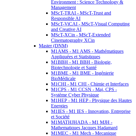
Environment : Science Technology &
Management
MScT-TRAI - MScT-Trust and
Responsible AI
MScT-ViCAI - MScT-Visual Computing
and Creative AI
MScT-XCin - MScT-Extended
Cinematography XCin
Master (DNM)
M1AMS - M1 AMS - Mathématiques
Appliquées et Statistiques
M1BBH - M1 BBH - Biologie,
Biotechnologie et Santé
M1BME - M1 BME - Ingénierie
BioMédicale
M1CHI - M1 CHI - Chimie et Interfaces
M1CPS - M1 CCSN - Maj. CPS -
Système Cyber Physique
M1HEP - M1 HEP - Physique des Hautes
Energies
M1IES - M1 IES - Innovation, Entreprise
et Société
M1MATHJHADA - M1 MJH -
Mathematiques Jacques Hadamard
M1MEC - M1 Mech - Mecanique