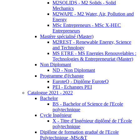
M2SOLIDS - M2 Solids - Solid
Mechanics
M2WAPE - M2 Water, Air, Pollution and
Energy
MSc Entrepreneurs - MSc X-HEC
Entrepreneurs
Mastère spécialisé (Master)
M2REST - Renewable Energy, Science
and Technology
MS ETRE - MS Energies Renouvelables :
Technologies & Entrepreneuriat (Master)
Non Diplomant
ND - Non Diplomant
Programme d'échange
EuroteQ - Diplôme EuroteQ
PEI - Echanges PEI
Catalogue 2021 - 2022
Bachelor
BS - Bachelor of Science de l'Ecole
polytechnique
Cycle Ingénieur
X - Titre d’Ingénieur diplômé de l’École
polytechnique
Diplôme de formation gradué de l'Ecole
Polytechnique -MSc&T