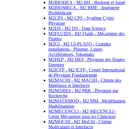
M2BIOHEA - M2 BH - Biologie et Santé
M2BIOMECA - M2 BME - Ingénierie
BioMédicale
M2CPS - M2 CPS - Système Cyber
Physique
M2DS - M2 DS - Data Science
M2FLUIDS - M2 Fluids - Mécanique des
Fluides
M2GI - M2 GI-PLATO - Grandes
installations - Plasmas, Lasers,
Accélérateurs, Tokamaks
M2HEP - M2 HEP - Physique des Hautes
Energies
M2ICFP - M2 ICFP - Centre International
de Physique Fondamentale
M2MACHI - M2 MACHI - Chimie des
Matériaux et Interfaces
M2MARES - M2 PBR - Physique par
Recherche
M2MATHMOD - M2 MM - Modélisation
Mathématique
M2MECENCLI - M2 MECENCLI -
Génie Mécanique pour les Cliniciens
M2MOCHI - M2 MoChI - Chimie
Moléculaire et Interfaces