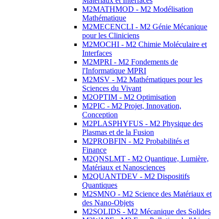
Matériaux et Interfaces
M2MATHMOD - M2 Modélisation
Mathématique
M2MECENCLI - M2 Génie Mécanique
pour les Cliniciens
M2MOCHI - M2 Chimie Moléculaire et
Interfaces
M2MPRI - M2 Fondements de
l'Informatique MPRI
M2MSV - M2 Mathématiques pour les
Sciences du Vivant
M2OPTIM - M2 Optimisation
M2PIC - M2 Projet, Innovation,
Conception
M2PLASPHYFUS - M2 Physique des
Plasmas et de la Fusion
M2PROBFIN - M2 Probabilités et
Finance
M2QNSLMT - M2 Quantique, Lumière,
Matériaux et Nanosciences
M2QUANTDEV - M2 Dispositifs
Quantiques
M2SMNO - M2 Science des Matériaux et
des Nano-Objets
M2SOLIDS - M2 Mécanique des Solides