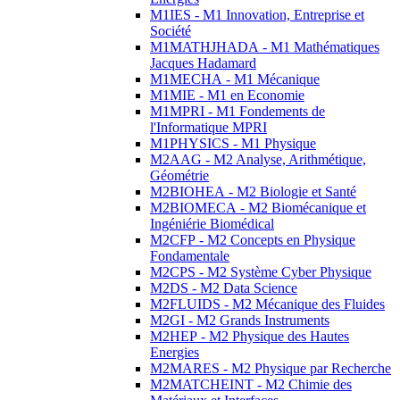
M1IES - M1 Innovation, Entreprise et
Société
M1MATHJHADA - M1 Mathématiques
Jacques Hadamard
M1MECHA - M1 Mécanique
M1MIE - M1 en Economie
M1MPRI - M1 Fondements de
l'Informatique MPRI
M1PHYSICS - M1 Physique
M2AAG - M2 Analyse, Arithmétique,
Géométrie
M2BIOHEA - M2 Biologie et Santé
M2BIOMECA - M2 Biomécanique et
Ingéniérie Biomédical
M2CFP - M2 Concepts en Physique
Fondamentale
M2CPS - M2 Système Cyber Physique
M2DS - M2 Data Science
M2FLUIDS - M2 Mécanique des Fluides
M2GI - M2 Grands Instruments
M2HEP - M2 Physique des Hautes
Energies
M2MARES - M2 Physique par Recherche
M2MATCHEINT - M2 Chimie des