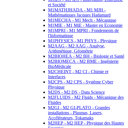
et Société
M1MATHJHADA - M1 MJH -
Mathématiques Jacques Hadamard
M1MECHA - M1 Mech - Mécanique
M1MIE - M1 MiE - Master en Economie
M1MPRI - M1 MPRI - Fondements de
l'Informatique
M1PHYSICS - M1 PHYS - Physique
M2AAG - M2 AAG - Analyse,
Arithmétique, Géométrie
M2BIOHEA - M2 BH - Biologie et Santé
M2BIOMECA - M2 BME - Ingénierie
BioMédicale
M2CHEINT - M2 CI - Chimie et
Interfaces
M2CPS - M2 CPS - Système Cyber
Physique
M2DS - M2 DS - Data Science
M2FLUIDS - M2 Fluids - Mécanique des
Fluides
M2GI - M2 GI-PLATO - Grandes
installations - Plasmas, Lasers,
Accélérateurs, Tokamaks
M2HEP - M2 HEP - Physique des Hautes