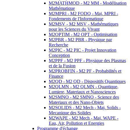
M2MATHMOD - M2 MM - Modélisation
Mathématique
M2MPRI - M2 FODQ - Maj. MPRI -
Fondements de l'Informatique
M2MSV - M2 MSV - Mathématiques
pour les Sciences du Vivant
M2OPTIM - M2 OPT - Optimisation
M2PBR - M2 PBR - Physique par
Recherche
M2PIC - M2 PIC - Projet Innovation
Conception
M2PPF - M2 PPF - Physique des Plasmas
et de la Fusion
M2PROBFIN - M2 PF - Probabilités et
Finance
M2QD - M2 QD - Dispositifs Quantiques
M2QLMN - M2 QLMN - Quantique,
Lumiere, Materiaux et Nanosciences
M2SMNO - M2 SMNO - Science des
Materiaux et des Nano-Objets
M2SOLIDS - M2 Mech - Maj. Solids -
Mecanique des Solides
M2WAPE - M2 Mech - Maj. WAPE -
Eau, Air, Pollution et Energies
Programme d'échange