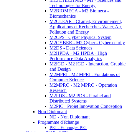
M1SCTECHNRJ - M1 - Sciences and
Technologies for Energy
M2BIOMECA - M2 Biomeca -
Biomechanics
M2CLEAR - CLimat, Environnement,
Applications et Recherche - Water, Air,
Pollution and Energy
M2CPS - Cyber Physical System
M2CYBER - M2 Cyber - Cybersecurity
M2DS - Data Sciences
M2HPDA - M2 HPDA - High
Performance Data Analytics
M2IGD - M2 IGD - Interaction, Graphic
and Design
M2MPRI - M2 MPRI - Foudations of
Computer Science
M2MPRO - M2 MPRO - Operation
Research
M2PDS - M2 PDS - Parallel and
Distributed Systems
M2PIC - Projet Innovation Conception
Non Diplomant
ND - Non Diplomant
Programme d'échange
PEI - Echanges PEI