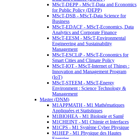
MScT-DEPP - MScT-Data and Economics
for Public Policy (DEPP)
MScT-DSB - MScT-Data Science for
Business
MScT-EDACF - MScT-Economics, Data
Analytics and Corporate Finance
MScT-EESM - MScT-Environmental
Engineering and Sustainability
Management
MScT-ESCLiP - MScT-Economics for
Smart Cities and Climate Policy
MScT-IOT - MScT-Internet of Things :
Innovation and Management Program
(IoT)
MScT-STEEM - MScT-Energy
Environment : Science Technology &
Management
Master (DNM)
M1APPMATH - M1 Mathématiques
Appliquées et Statistiques
M1BIOHEA - M1 Biologie et Santé
M1CHEINT - M1 Chimie et Interfaces
M1CPS - M1 Système Cyber Physique
M1HEP - M1 Physique des Hautes
Energies