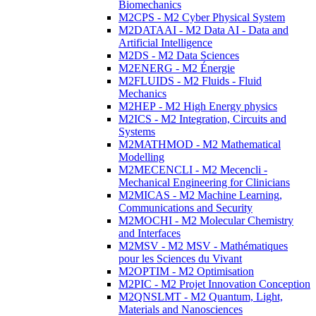
Biomechanics
M2CPS - M2 Cyber Physical System
M2DATAAI - M2 Data AI - Data and
Artificial Intelligence
M2DS - M2 Data Sciences
M2ENERG - M2 Énergie
M2FLUIDS - M2 Fluids - Fluid
Mechanics
M2HEP - M2 High Energy physics
M2ICS - M2 Integration, Circuits and
Systems
M2MATHMOD - M2 Mathematical
Modelling
M2MECENCLI - M2 Mecencli -
Mechanical Engineering for Clinicians
M2MICAS - M2 Machine Learning,
Communications and Security
M2MOCHI - M2 Molecular Chemistry
and Interfaces
M2MSV - M2 MSV - Mathématiques
pour les Sciences du Vivant
M2OPTIM - M2 Optimisation
M2PIC - M2 Projet Innovation Conception
M2QNSLMT - M2 Quantum, Light,
Materials and Nanosciences