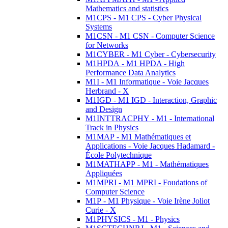
Mathematics and statistics
M1CPS - M1 CPS - Cyber Physical
Systems
M1CSN - M1 CSN - Computer Science
for Networks
M1CYBER - M1 Cyber - Cybersecurity
M1HPDA - M1 HPDA - High
Performance Data Analytics
M1I - M1 Informatique - Voie Jacques
Herbrand - X
M1IGD - M1 IGD - Interaction, Graphic
and Design
M1INTTRACPHY - M1 - International
Track in Physics
M1MAP - M1 Mathématiques et
Applications - Voie Jacques Hadamard -
École Polytechnique
M1MATHAPP - M1 - Mathématiques
Appliquées
M1MPRI - M1 MPRI - Foudations of
Computer Science
M1P - M1 Physique - Voie Irène Joliot
Curie - X
M1PHYSICS - M1 - Physics