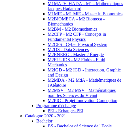
M1MATHJHADA - M1 - Mathematiques
Jacques Hadamard
M1MIE - M1 MiE - Master in Economics
M2BIOMECA - M2 Biomeca -
Biomechanics
M2BM - M2 Biomechanics
M2CFP - M2 CFP - Concepts in
Fundamental Physics
M2CPS - Cyber Physical System
M2DS - Data Sciences
M2ENERG - Master 2 Énergie
M2FLUIDS - M2 Fluids - Fluid
Mechanics
M2IGD - M2 IGD - Interaction, Graphic
and Design
M2MDA - M2 MdA - Mathématiques de
l'Aléatoire
M2MSV - M2 MSV - Mathématiques
pour les Sciences du Vivant
M2PIC - Projet Innovation Conception
Programme d'échange
PEI - Echanges PEI
Catalogue 2020 - 2021
Bachelor
BS - Bachelor of Science de l'Ecole