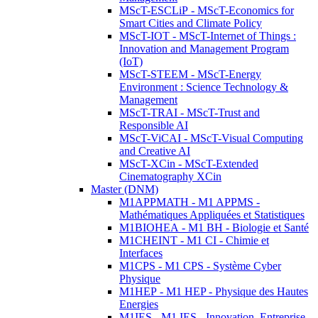
MScT-ESCLiP - MScT-Economics for
Smart Cities and Climate Policy
MScT-IOT - MScT-Internet of Things :
Innovation and Management Program
(IoT)
MScT-STEEM - MScT-Energy
Environment : Science Technology &
Management
MScT-TRAI - MScT-Trust and
Responsible AI
MScT-ViCAI - MScT-Visual Computing
and Creative AI
MScT-XCin - MScT-Extended
Cinematography XCin
Master (DNM)
M1APPMATH - M1 APPMS -
Mathématiques Appliquées et Statistiques
M1BIOHEA - M1 BH - Biologie et Santé
M1CHEINT - M1 CI - Chimie et
Interfaces
M1CPS - M1 CPS - Système Cyber
Physique
M1HEP - M1 HEP - Physique des Hautes
Energies
M1IES - M1 IES - Innovation, Entreprise