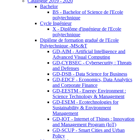
Catalogue 2019 - 2020
Bachelor
BS - Bachelor of Science de l'Ecole
polytechnique
Cycle Ingénieur
X - Diplôme d'ingénieur de l'Ecole
polytechnique
Diplôme de formation gradué de l'Ecole
Polytechnique -MSc&T
GD-AIM - Artificial Intelligence and
Advanced Visual Computing
GD-CYBSEC - Cybersecurity : Threats
and Defenses
GD-DSB - Data Science for Business
GD-EDCF - Economics, Data Analytics
and Corporate Finance
GD-EESTM - Energy Environment :
Science Technology & Management
GD-ESEM - Ecotechnologies for
Sustainability & Environment
Management
GD-IOT - Internet of Things : Innovation
and Management Program (IoT)
GD-SCUP - Smart Cities and Urban
Policy