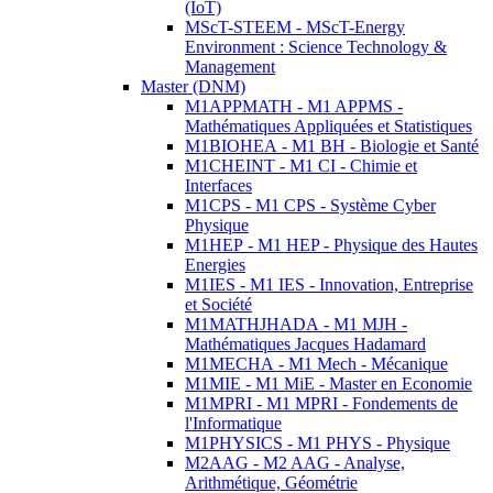
(IoT)
MScT-STEEM - MScT-Energy
Environment : Science Technology &
Management
Master (DNM)
M1APPMATH - M1 APPMS -
Mathématiques Appliquées et Statistiques
M1BIOHEA - M1 BH - Biologie et Santé
M1CHEINT - M1 CI - Chimie et
Interfaces
M1CPS - M1 CPS - Système Cyber
Physique
M1HEP - M1 HEP - Physique des Hautes
Energies
M1IES - M1 IES - Innovation, Entreprise
et Société
M1MATHJHADA - M1 MJH -
Mathématiques Jacques Hadamard
M1MECHA - M1 Mech - Mécanique
M1MIE - M1 MiE - Master en Economie
M1MPRI - M1 MPRI - Fondements de
l'Informatique
M1PHYSICS - M1 PHYS - Physique
M2AAG - M2 AAG - Analyse,
Arithmétique, Géométrie