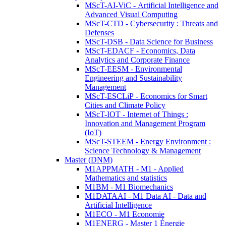
MScT-AI-ViC - Artificial Intelligence and
Advanced Visual Computing
MScT-CTD - Cybersecurity : Threats and
Defenses
MScT-DSB - Data Science for Business
MScT-EDACF - Economics, Data
Analytics and Corporate Finance
MScT-EESM - Environmental
Engineering and Sustainability
Management
MScT-ESCLiP - Economics for Smart
Cities and Climate Policy
MScT-IOT - Internet of Things :
Innovation and Management Program
(IoT)
MScT-STEEM - Energy Environment :
Science Technology & Management
Master (DNM)
M1APPMATH - M1 - Applied
Mathematics and statistics
M1BM - M1 Biomechanics
M1DATAAI - M1 Data AI - Data and
Artificial Intelligence
M1ECO - M1 Economie
M1ENERG - Master 1 Énergie