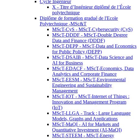
Cycle Ingénieur
X - Titre d’Ingénieur diplômé de l’École
polytechnique
Diplôme de formation gradué de l'Ecole
Polytechnique -MSc&T
MScT-CyS - MScT-Cybersecurity (CyS)
MScT-DDDF - MScT-Double Degree
Data and Finance (DDDF)
MScT-DEPP - MScT-Data and Economics
for Public Policy (DEPP)
MScT-DSAIB - MScT-Data Science and
AI for Business
MScT-EDACF - MScT-Economics, Data
Analytics and Corporate Finance
MScT-EESM - MScT-Environmental
Engineering and Sustainability
Management
MScT-IOT - MScT-Internet of Things :
Innovation and Management Program
(IoT)
MScT-LLGA - Track : Large Language
Models, Graphs and Applications
MScT-MaQI - AI for Markets and
Quantitative Investment (AI-MaQI)
MScT-STEEM - MScT-Energy