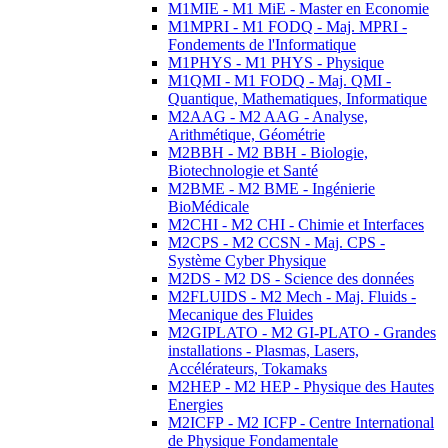
M1MIE - M1 MiE - Master en Economie
M1MPRI - M1 FODQ - Maj. MPRI -
Fondements de l'Informatique
M1PHYS - M1 PHYS - Physique
M1QMI - M1 FODQ - Maj. QMI -
Quantique, Mathematiques, Informatique
M2AAG - M2 AAG - Analyse,
Arithmétique, Géométrie
M2BBH - M2 BBH - Biologie,
Biotechnologie et Santé
M2BME - M2 BME - Ingénierie
BioMédicale
M2CHI - M2 CHI - Chimie et Interfaces
M2CPS - M2 CCSN - Maj. CPS -
Système Cyber Physique
M2DS - M2 DS - Science des données
M2FLUIDS - M2 Mech - Maj. Fluids -
Mecanique des Fluides
M2GIPLATO - M2 GI-PLATO - Grandes
installations - Plasmas, Lasers,
Accélérateurs, Tokamaks
M2HEP - M2 HEP - Physique des Hautes
Energies
M2ICFP - M2 ICFP - Centre International
de Physique Fondamentale