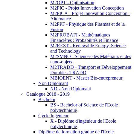
M2OPT - Optimisation
M2PIC - Projet Innovation Conception
M2PICA - Projet Innovation Conception -
Alternance
M2PPF - Physique des Plasmas et de la
Fusion
M2PROBAFI - Mathématiques
Financières : Probabilités et Finance
M2REST - Renewable Energy, Science
and Technology
M2SMNO - Sciences des Matériaux et des
nano-objets
M2TRADD - Transport et Développement
Durable - TRADD
MBIOENT - Master Bio-entrepreneur
Non Diplomant
ND - Non Diplomant
Catalogue 2018 - 2019
Bachelor
BS - Bachelor of Science de l'Ecole
polytechnique
Cycle Ingénieur
X - Diplôme d'ingénieur de l'Ecole
polytechnique
Diplôme de formation gradué de l'Ecole