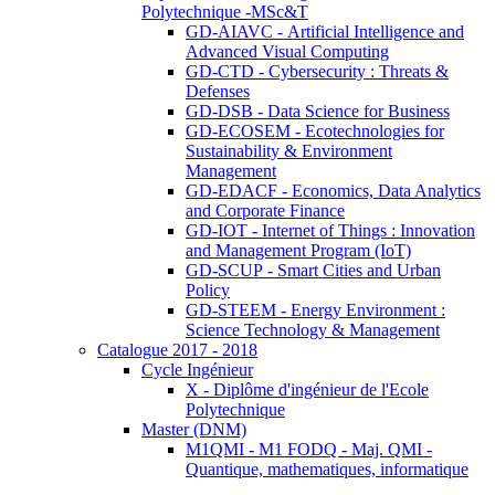
Polytechnique -MSc&T
GD-AIAVC - Artificial Intelligence and
Advanced Visual Computing
GD-CTD - Cybersecurity : Threats &
Defenses
GD-DSB - Data Science for Business
GD-ECOSEM - Ecotechnologies for
Sustainability & Environment
Management
GD-EDACF - Economics, Data Analytics
and Corporate Finance
GD-IOT - Internet of Things : Innovation
and Management Program (IoT)
GD-SCUP - Smart Cities and Urban
Policy
GD-STEEM - Energy Environment :
Science Technology & Management
Catalogue 2017 - 2018
Cycle Ingénieur
X - Diplôme d'ingénieur de l'Ecole
Polytechnique
Master (DNM)
M1QMI - M1 FODQ - Maj. QMI -
Quantique, mathematiques, informatique