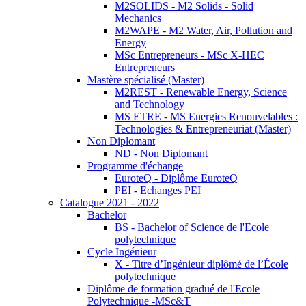
M2SOLIDS - M2 Solids - Solid
Mechanics
M2WAPE - M2 Water, Air, Pollution and
Energy
MSc Entrepreneurs - MSc X-HEC
Entrepreneurs
Mastère spécialisé (Master)
M2REST - Renewable Energy, Science
and Technology
MS ETRE - MS Energies Renouvelables :
Technologies & Entrepreneuriat (Master)
Non Diplomant
ND - Non Diplomant
Programme d'échange
EuroteQ - Diplôme EuroteQ
PEI - Echanges PEI
Catalogue 2021 - 2022
Bachelor
BS - Bachelor of Science de l'Ecole
polytechnique
Cycle Ingénieur
X - Titre d’Ingénieur diplômé de l’École
polytechnique
Diplôme de formation gradué de l'Ecole
Polytechnique -MSc&T