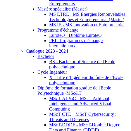
Entrepreneurs
Mastère spécialisé (Master)
MS ETRE - MS Energies Renouvelables :
Technologies et Entrepreneuriat (Master)
MS IE - MS Innovation et Entreprenariat
Programme d'échange
EuroteQ - Diplôme EuroteQ
PEI - Programmes d'échange
internationaux
Catalogue 2023 - 2024
Bachelor
BS - Bachelor of Science de l'Ecole
polytechnique
Cycle Ingénieur
X - Titre d’Ingénieur diplômé de l’École
polytechnique
Diplôme de formation gradué de l'Ecole
Polytechnique -MSc&T
MScT-AI-ViC - MScT-Artificial
Intelligence and Advanced Visual
Computing
MScT-CTD - MScT-Cybersecurity :
Threats and Defenses
MScT-DDDF - MScT-Double Degree
Data and Finance (DDDF)