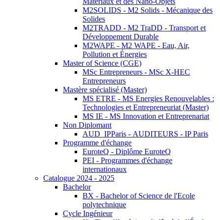
Matériaux et des Nano-Objets
M2SOLIDS - M2 Solids - Mécanique des
Solides
M2TRADD - M2 TraDD - Transport et
Développement Durable
M2WAPE - M2 WAPE - Eau, Air,
Pollution et Énergies
Master of Science (CGE)
MSc Entrepreneurs - MSc X-HEC
Entrepreneurs
Mastère spécialisé (Master)
MS ETRE - MS Energies Renouvelables :
Technologies et Entrepreneuriat (Master)
MS IE - MS Innovation et Entreprenariat
Non Diplomant
AUD_IPParis - AUDITEURS - IP Paris
Programme d'échange
EuroteQ - Diplôme EuroteQ
PEI - Programmes d'échange
internationaux
Catalogue 2024 - 2025
Bachelor
BX - Bachelor of Science de l'Ecole
polytechnique
Cycle Ingénieur