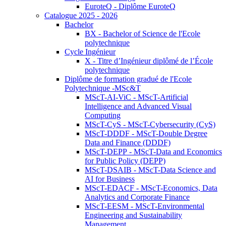
EuroteQ - Diplôme EuroteQ
Catalogue 2025 - 2026
Bachelor
BX - Bachelor of Science de l'Ecole
polytechnique
Cycle Ingénieur
X - Titre d’Ingénieur diplômé de l’École
polytechnique
Diplôme de formation gradué de l'Ecole
Polytechnique -MSc&T
MScT-AI-ViC - MScT-Artificial
Intelligence and Advanced Visual
Computing
MScT-CyS - MScT-Cybersecurity (CyS)
MScT-DDDF - MScT-Double Degree
Data and Finance (DDDF)
MScT-DEPP - MScT-Data and Economics
for Public Policy (DEPP)
MScT-DSAIB - MScT-Data Science and
AI for Business
MScT-EDACF - MScT-Economics, Data
Analytics and Corporate Finance
MScT-EESM - MScT-Environmental
Engineering and Sustainability
Management