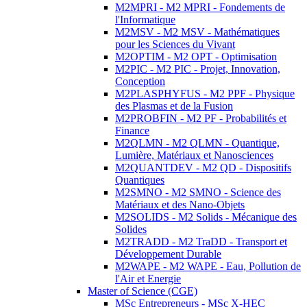
M2MPRI - M2 MPRI - Fondements de
l'Informatique
M2MSV - M2 MSV - Mathématiques
pour les Sciences du Vivant
M2OPTIM - M2 OPT - Optimisation
M2PIC - M2 PIC - Projet, Innovation,
Conception
M2PLASPHYFUS - M2 PPF - Physique
des Plasmas et de la Fusion
M2PROBFIN - M2 PF - Probabilités et
Finance
M2QLMN - M2 QLMN - Quantique,
Lumière, Matériaux et Nanosciences
M2QUANTDEV - M2 QD - Dispositifs
Quantiques
M2SMNO - M2 SMNO - Science des
Matériaux et des Nano-Objets
M2SOLIDS - M2 Solids - Mécanique des
Solides
M2TRADD - M2 TraDD - Transport et
Développement Durable
M2WAPE - M2 WAPE - Eau, Pollution de
l'Air et Energie
Master of Science (CGE)
MSc Entrepreneurs - MSc X-HEC