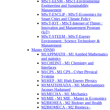
MScT-EESM - MScT-Environmental
Engineering and Sustainability
Management
MScT-ESCLiP - MScT-Economics for
Smart Cities and Climate Policy
MScT-IOT - MScT-Internet of Things :
Innovation and Management Program
(IoT)
MScT-STEEM - MScT-Energy
Environment : Science Technology &
Management
Master (DNM)
M1APPMATH - M1 Applied Mathematics
and statistics
M1CHEINT - M1 Chemistry and
Interfaces
M1CPS - M1 CPS - Cyber Physical
Systems
M1HEP - M1 High Energy Physics
M1MATHJHADA - M1 Mathematiques
Jacques Hadamard
M1MECHA - M1 Mechanics
M1MIE - M1 MIE - Master in Economics
M2BIOHEA - M2 Biology and Health
M2BIOMECA - M2 Biomeca -