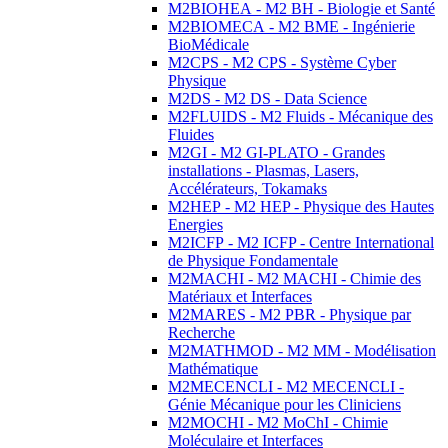
M2BIOHEA - M2 BH - Biologie et Santé
M2BIOMECA - M2 BME - Ingénierie
BioMédicale
M2CPS - M2 CPS - Système Cyber
Physique
M2DS - M2 DS - Data Science
M2FLUIDS - M2 Fluids - Mécanique des
Fluides
M2GI - M2 GI-PLATO - Grandes
installations - Plasmas, Lasers,
Accélérateurs, Tokamaks
M2HEP - M2 HEP - Physique des Hautes
Energies
M2ICFP - M2 ICFP - Centre International
de Physique Fondamentale
M2MACHI - M2 MACHI - Chimie des
Matériaux et Interfaces
M2MARES - M2 PBR - Physique par
Recherche
M2MATHMOD - M2 MM - Modélisation
Mathématique
M2MECENCLI - M2 MECENCLI -
Génie Mécanique pour les Cliniciens
M2MOCHI - M2 MoChI - Chimie
Moléculaire et Interfaces