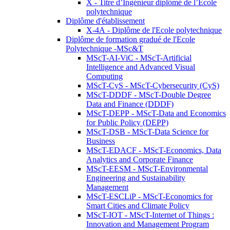
X - Titre d’Ingénieur diplômé de l’École
polytechnique
Diplôme d'établissement
X-4A - Diplôme de l'Ecole polytechnique
Diplôme de formation gradué de l'Ecole
Polytechnique -MSc&T
MScT-AI-ViC - MScT-Artificial
Intelligence and Advanced Visual
Computing
MScT-CyS - MScT-Cybersecurity (CyS)
MScT-DDDF - MScT-Double Degree
Data and Finance (DDDF)
MScT-DEPP - MScT-Data and Economics
for Public Policy (DEPP)
MScT-DSB - MScT-Data Science for
Business
MScT-EDACF - MScT-Economics, Data
Analytics and Corporate Finance
MScT-EESM - MScT-Environmental
Engineering and Sustainability
Management
MScT-ESCLiP - MScT-Economics for
Smart Cities and Climate Policy
MScT-IOT - MScT-Internet of Things :
Innovation and Management Program