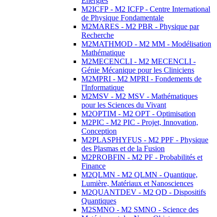
Energies
M2ICFP - M2 ICFP - Centre International
de Physique Fondamentale
M2MARES - M2 PBR - Physique par
Recherche
M2MATHMOD - M2 MM - Modélisation
Mathématique
M2MECENCLI - M2 MECENCLI -
Génie Mécanique pour les Cliniciens
M2MPRI - M2 MPRI - Fondements de
l'Informatique
M2MSV - M2 MSV - Mathématiques
pour les Sciences du Vivant
M2OPTIM - M2 OPT - Optimisation
M2PIC - M2 PIC - Projet, Innovation,
Conception
M2PLASPHYFUS - M2 PPF - Physique
des Plasmas et de la Fusion
M2PROBFIN - M2 PF - Probabilités et
Finance
M2QLMN - M2 QLMN - Quantique,
Lumière, Matériaux et Nanosciences
M2QUANTDEV - M2 QD - Dispositifs
Quantiques
M2SMNO - M2 SMNO - Science des