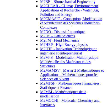
M2BE - Biomechanical Engineering
M2CLEAR - CLimat, Environnement,
Applications et Recherche - Water, Air,
Pollution and Energy
M2CMASIC - Conception, Modélisation
et Architecture des Systèmes Industriels
Complexes
M2DQ - Dispositif quantique
M2DS - Data Sciences
M2FM - Fluid Mechanics
M2HEP - High Energy physics
M2ITIE - Innovation Technologique :
ingénierie et entrepreneuriat
M2M4S - Modélisation Multiphysique
Multiéchelle des Matériaux et des
Structures
M2MAMSV - Master 2 Mathématiques et
Applications - Mathématiques pour les
Sciences du Vivant
M2MFSF - Mathématiques Financières :
Statistique et Finance
M2MM - Mathématiques de la
modélisation
M2MOCHI - Molecular Chemistry and
Interfaces