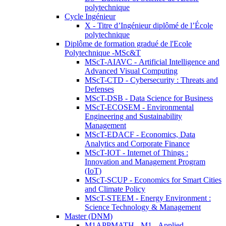
polytechnique
Cycle Ingénieur
X - Titre d’Ingénieur diplômé de l’École
polytechnique
Diplôme de formation gradué de l'Ecole
Polytechnique -MSc&T
MScT-AIAVC - Artificial Intelligence and
Advanced Visual Computing
MScT-CTD - Cybersecurity : Threats and
Defenses
MScT-DSB - Data Science for Business
MScT-ECOSEM - Environmental
Engineering and Sustainability
Management
MScT-EDACF - Economics, Data
Analytics and Corporate Finance
MScT-IOT - Internet of Things :
Innovation and Management Program
(IoT)
MScT-SCUP - Economics for Smart Cities
and Climate Policy
MScT-STEEM - Energy Environment :
Science Technology & Management
Master (DNM)
M1APPMATH - M1 - Applied