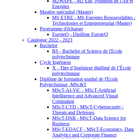
M2WAPE - M2 Eau, Pollution de l'Air et
Energies
Mastère spécialisé (Master)
MS ETRE - MS Energies Renouvelables :
Technologies et Entrepreneuriat (Master)
Programme d'échange
EuroteQ - Diplôme EuroteQ
Catalogue 2022 - 2023
Bachelor
BS - Bachelor of Science de l'Ecole
polytechnique
Cycle Ingénieur
X - Titre d’Ingénieur diplômé de l’École
polytechnique
Diplôme de formation gradué de l'Ecole
Polytechnique -MSc&T
MScT-AI-ViC - MScT-Artificial
Intelligence and Advanced Visual
Computing
MScT-CTD - MScT-Cybersecurity :
Threats and Defenses
MScT-DSB - MScT-Data Science for
Business
MScT-EDACF - MScT-Economics, Data
Analytics and Corporate Finance