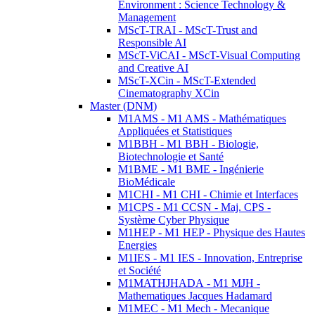
Environment : Science Technology &
Management
MScT-TRAI - MScT-Trust and
Responsible AI
MScT-ViCAI - MScT-Visual Computing
and Creative AI
MScT-XCin - MScT-Extended
Cinematography XCin
Master (DNM)
M1AMS - M1 AMS - Mathématiques
Appliquées et Statistiques
M1BBH - M1 BBH - Biologie,
Biotechnologie et Santé
M1BME - M1 BME - Ingénierie
BioMédicale
M1CHI - M1 CHI - Chimie et Interfaces
M1CPS - M1 CCSN - Maj. CPS -
Système Cyber Physique
M1HEP - M1 HEP - Physique des Hautes
Energies
M1IES - M1 IES - Innovation, Entreprise
et Société
M1MATHJHADA - M1 MJH -
Mathematiques Jacques Hadamard
M1MEC - M1 Mech - Mecanique