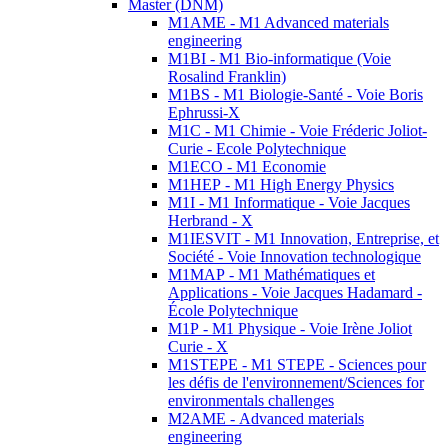
Master (DNM)
M1AME - M1 Advanced materials
engineering
M1BI - M1 Bio-informatique (Voie
Rosalind Franklin)
M1BS - M1 Biologie-Santé - Voie Boris
Ephrussi-X
M1C - M1 Chimie - Voie Fréderic Joliot-
Curie - Ecole Polytechnique
M1ECO - M1 Economie
M1HEP - M1 High Energy Physics
M1I - M1 Informatique - Voie Jacques
Herbrand - X
M1IESVIT - M1 Innovation, Entreprise, et
Société - Voie Innovation technologique
M1MAP - M1 Mathématiques et
Applications - Voie Jacques Hadamard -
École Polytechnique
M1P - M1 Physique - Voie Irène Joliot
Curie - X
M1STEPE - M1 STEPE - Sciences pour
les défis de l'environnement/Sciences for
environmentals challenges
M2AME - Advanced materials
engineering