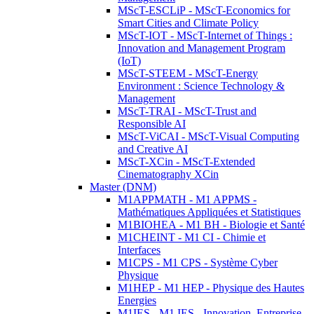
MScT-ESCLiP - MScT-Economics for
Smart Cities and Climate Policy
MScT-IOT - MScT-Internet of Things :
Innovation and Management Program
(IoT)
MScT-STEEM - MScT-Energy
Environment : Science Technology &
Management
MScT-TRAI - MScT-Trust and
Responsible AI
MScT-ViCAI - MScT-Visual Computing
and Creative AI
MScT-XCin - MScT-Extended
Cinematography XCin
Master (DNM)
M1APPMATH - M1 APPMS -
Mathématiques Appliquées et Statistiques
M1BIOHEA - M1 BH - Biologie et Santé
M1CHEINT - M1 CI - Chimie et
Interfaces
M1CPS - M1 CPS - Système Cyber
Physique
M1HEP - M1 HEP - Physique des Hautes
Energies
M1IES - M1 IES - Innovation, Entreprise