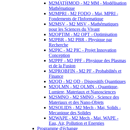
M2MATHMOD - M2 MM - Modélisation
Mathématique
M2MPRI - M2 FODQ - Maj. MPRI -
Fondements de l'Informatique
M2MSV - M2 MSV - Mathématiques
pour les Sciences du Vivant
M2OPTIM - M2 OPT - Optimisation
M2PBR - M2 PBR - Physique par
Recherche
M2PIC - M2 PIC - Projet Innovation
Conception
M2PPF - M2 PPF - Physique des Plasmas
et de la Fusion
M2PROBFIN - M2 PF - Probabilités et
Finance
M2QD - M2 QD - Dispositifs Quantiques
M2QLMN - M2 QLMN - Quantique,
Lumiere, Materiaux et Nanosciences
M2SMNO - M2 SMNO - Science des
Materiaux et des Nano-Objets
M2SOLIDS - M2 Mech - Maj. Solids -
Mecanique des Solides
M2WAPE - M2 Mech - Maj. WAPE -
Eau, Air, Pollution et Energies
Programme d'échange