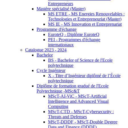
Entrepreneurs
Mastère spécialisé (Master)
MS ETRE - MS Energies Renouvelables :
Technologies et Entrepreneuriat (Master)
MS IE - MS Innovation et Entreprenariat
Programme d'échange
EuroteQ - Diplôme EuroteQ
PEI - Programmes d'échange
internationaux
Catalogue 2023 - 2024
Bachelor
BS - Bachelor of Science de l'Ecole
polytechnique
Cycle Ingénieur
X - Titre d’Ingénieur diplômé de l’École
polytechnique
Diplôme de formation gradué de l'Ecole
Polytechnique -MSc&T
MScT-AI-ViC - MScT-Artificial
Intelligence and Advanced Visual
Computing
MScT-CTD - MScT-Cybersecurity :
Threats and Defenses
MScT-DDDF - MScT-Double Degree
Data and Finance (DDDF)