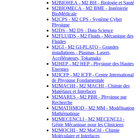
M2BIOHEA - M2 BH - Biologie et Santé
M2BIOMECA - M2 BME - Ingénierie
BioMédicale
M2CPS - M2 CPS - Système Cyber
Physique
M2DS - M2 DS - Data Science
M2FLUIDS - M2 Fluids - Mécanique des
Fluides
M2GI - M2 GI-PLATO - Grandes
installations - Plasmas, Lasers,
Accélérateurs, Tokamaks
M2HEP - M2 HEP - Physique des Hautes
Energies
M2ICFP - M2 ICFP - Centre International
de Physique Fondamentale
M2MACHI - M2 MACHI - Chimie des
Matériaux et Interfaces
M2MARES - M2 PBR - Physique par
Recherche
M2MATHMOD - M2 MM - Modélisation
Mathématique
M2MECENCLI - M2 MECENCLI -
Génie Mécanique pour les Cliniciens
M2MOCHI - M2 MoChI - Chimie
Moléculaire et Interfaces