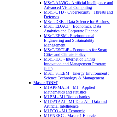
MScT-AI-ViC - Artificial Intelligence and
Advanced Visual Computing
MScT-CTD - Cybersecurity : Threats and
Defenses
MScT-DSB - Data Science for Business
MScT-EDACF - Economics, Data
Analytics and Corporate Finance
MScT-EESM - Environmental
Engineering and Sustainability
Management
MScT-ESCLiP - Economics for Smart
Cities and Climate Policy
MScT-IOT - Internet of Things :
Innovation and Management Program
(IoT)
MScT-STEEM - Energy Environment :
Science Technology & Management
Master (DNM)
M1APPMATH - M1 - Applied
Mathematics and statistics
M1BM - M1 Biomechanics
M1DATAAI - M1 Data AI - Data and
Artificial Intelligence
M1ECO - M1 Economie
M1ENERG - Master 1 Énergie