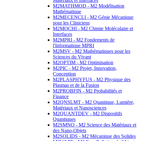
Matériaux et Interfaces
M2MATHMOD - M2 Modélisation
Mathématique
M2MECENCLI - M2 Génie Mécanique
pour les Cliniciens
M2MOCHI - M2 Chimie Moléculaire et
Interfaces
M2MPRI - M2 Fondements de
l'Informatique MPRI
M2MSV - M2 Mathématiques pour les
Sciences du Vivant
M2OPTIM - M2 Optimisation
M2PIC - M2 Projet, Innovation,
Conception
M2PLASPHYFUS - M2 Physique des
Plasmas et de la Fusion
M2PROBFIN - M2 Probabilités et
Finance
M2QNSLMT - M2 Quantique, Lumière,
Matériaux et Nanosciences
M2QUANTDEV - M2 Dispositifs
Quantiques
M2SMNO - M2 Science des Matériaux et
des Nano-Objets
M2SOLIDS - M2 Mécanique des Solides