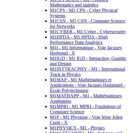
Mathematics and statistics
M1CPS - M1 CPS - Cyber Physical
Systems
M1CSN - M1 CSN - Computer Science
for Networks
M1CYBER - M1 Cyber - Cybersecurity
M1HPDA - M1 HPDA - High
Performance Data Analytics
M1I - M1 Informatique - Voie Jacques
Herbrand - X
M1IGD - M1 IGD - Interaction, Graphic
and Design
M1INTTRACPHY - M1 - International
Track in Physics
M1MAP - M1 Mathématiques et
Applications - Voie Jacques Hadamard -
École Polytechnique
M1MATHAPP - M1 - Mathématiques
Appliquées
M1MPRI - M1 MPRI - Foudations of
Computer Science
M1P - M1 Physique - Voie Irène Joliot
Curie - X
M1PHYSICS - M1 - Physics