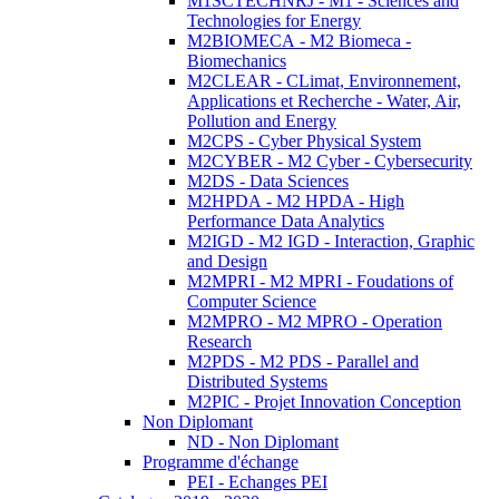
M1SCTECHNRJ - M1 - Sciences and
Technologies for Energy
M2BIOMECA - M2 Biomeca -
Biomechanics
M2CLEAR - CLimat, Environnement,
Applications et Recherche - Water, Air,
Pollution and Energy
M2CPS - Cyber Physical System
M2CYBER - M2 Cyber - Cybersecurity
M2DS - Data Sciences
M2HPDA - M2 HPDA - High
Performance Data Analytics
M2IGD - M2 IGD - Interaction, Graphic
and Design
M2MPRI - M2 MPRI - Foudations of
Computer Science
M2MPRO - M2 MPRO - Operation
Research
M2PDS - M2 PDS - Parallel and
Distributed Systems
M2PIC - Projet Innovation Conception
Non Diplomant
ND - Non Diplomant
Programme d'échange
PEI - Echanges PEI