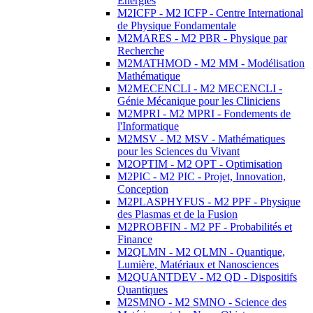
Energies
M2ICFP - M2 ICFP - Centre International
de Physique Fondamentale
M2MARES - M2 PBR - Physique par
Recherche
M2MATHMOD - M2 MM - Modélisation
Mathématique
M2MECENCLI - M2 MECENCLI -
Génie Mécanique pour les Cliniciens
M2MPRI - M2 MPRI - Fondements de
l'Informatique
M2MSV - M2 MSV - Mathématiques
pour les Sciences du Vivant
M2OPTIM - M2 OPT - Optimisation
M2PIC - M2 PIC - Projet, Innovation,
Conception
M2PLASPHYFUS - M2 PPF - Physique
des Plasmas et de la Fusion
M2PROBFIN - M2 PF - Probabilités et
Finance
M2QLMN - M2 QLMN - Quantique,
Lumière, Matériaux et Nanosciences
M2QUANTDEV - M2 QD - Dispositifs
Quantiques
M2SMNO - M2 SMNO - Science des