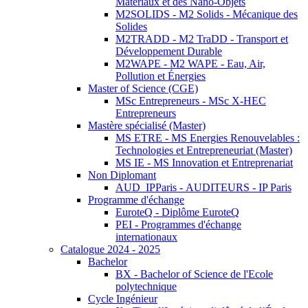
Matériaux et des Nano-Objets
M2SOLIDS - M2 Solids - Mécanique des
Solides
M2TRADD - M2 TraDD - Transport et
Développement Durable
M2WAPE - M2 WAPE - Eau, Air,
Pollution et Énergies
Master of Science (CGE)
MSc Entrepreneurs - MSc X-HEC
Entrepreneurs
Mastère spécialisé (Master)
MS ETRE - MS Energies Renouvelables :
Technologies et Entrepreneuriat (Master)
MS IE - MS Innovation et Entreprenariat
Non Diplomant
AUD_IPParis - AUDITEURS - IP Paris
Programme d'échange
EuroteQ - Diplôme EuroteQ
PEI - Programmes d'échange
internationaux
Catalogue 2024 - 2025
Bachelor
BX - Bachelor of Science de l'Ecole
polytechnique
Cycle Ingénieur