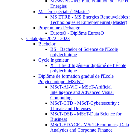
M2WAPE - M2 Eau, Pollution de l'Air et
Energies
Mastère spécialisé (Master)
MS ETRE - MS Energies Renouvelables :
Technologies et Entrepreneuriat (Master)
Programme d'échange
EuroteQ - Diplôme EuroteQ
Catalogue 2022 - 2023
Bachelor
BS - Bachelor of Science de l'Ecole
polytechnique
Cycle Ingénieur
X - Titre d’Ingénieur diplômé de l’École
polytechnique
Diplôme de formation gradué de l'Ecole
Polytechnique -MSc&T
MScT-AI-ViC - MScT-Artificial
Intelligence and Advanced Visual
Computing
MScT-CTD - MScT-Cybersecurity :
Threats and Defenses
MScT-DSB - MScT-Data Science for
Business
MScT-EDACF - MScT-Economics, Data
Analytics and Corporate Finance