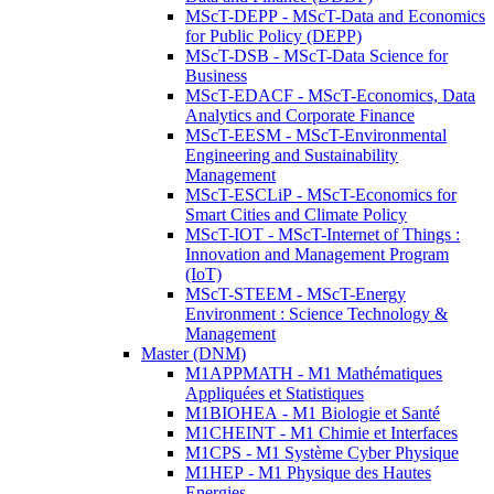
MScT-DEPP - MScT-Data and Economics
for Public Policy (DEPP)
MScT-DSB - MScT-Data Science for
Business
MScT-EDACF - MScT-Economics, Data
Analytics and Corporate Finance
MScT-EESM - MScT-Environmental
Engineering and Sustainability
Management
MScT-ESCLiP - MScT-Economics for
Smart Cities and Climate Policy
MScT-IOT - MScT-Internet of Things :
Innovation and Management Program
(IoT)
MScT-STEEM - MScT-Energy
Environment : Science Technology &
Management
Master (DNM)
M1APPMATH - M1 Mathématiques
Appliquées et Statistiques
M1BIOHEA - M1 Biologie et Santé
M1CHEINT - M1 Chimie et Interfaces
M1CPS - M1 Système Cyber Physique
M1HEP - M1 Physique des Hautes
Energies