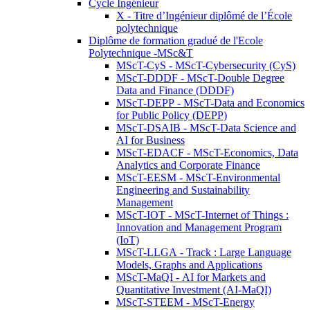
Cycle Ingénieur
X - Titre d’Ingénieur diplômé de l’École
polytechnique
Diplôme de formation gradué de l'Ecole
Polytechnique -MSc&T
MScT-CyS - MScT-Cybersecurity (CyS)
MScT-DDDF - MScT-Double Degree
Data and Finance (DDDF)
MScT-DEPP - MScT-Data and Economics
for Public Policy (DEPP)
MScT-DSAIB - MScT-Data Science and
AI for Business
MScT-EDACF - MScT-Economics, Data
Analytics and Corporate Finance
MScT-EESM - MScT-Environmental
Engineering and Sustainability
Management
MScT-IOT - MScT-Internet of Things :
Innovation and Management Program
(IoT)
MScT-LLGA - Track : Large Language
Models, Graphs and Applications
MScT-MaQI - AI for Markets and
Quantitative Investment (AI-MaQI)
MScT-STEEM - MScT-Energy