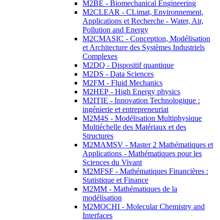
M2BE - Biomechanical Engineering
M2CLEAR - CLimat, Environnement,
Applications et Recherche - Water, Air,
Pollution and Energy
M2CMASIC - Conception, Modélisation
et Architecture des Systèmes Industriels
Complexes
M2DQ - Dispositif quantique
M2DS - Data Sciences
M2FM - Fluid Mechanics
M2HEP - High Energy physics
M2ITIE - Innovation Technologique :
ingénierie et entrepreneuriat
M2M4S - Modélisation Multiphysique
Multiéchelle des Matériaux et des
Structures
M2MAMSV - Master 2 Mathématiques et
Applications - Mathématiques pour les
Sciences du Vivant
M2MFSF - Mathématiques Financières :
Statistique et Finance
M2MM - Mathématiques de la
modélisation
M2MOCHI - Molecular Chemistry and
Interfaces