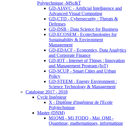
Polytechnique -MSc&T
GD-AIAVC - Artificial Intelligence and
Advanced Visual Computing
GD-CTD - Cybersecurity : Threats &
Defenses
GD-DSB - Data Science for Business
GD-ECOSEM - Ecotechnologies for
Sustainability & Environment
Management
GD-EDACF - Economics, Data Analytics
and Corporate Finance
GD-IOT - Internet of Things : Innovation
and Management Program (IoT)
GD-SCUP - Smart Cities and Urban
Policy
GD-STEEM - Energy Environment :
Science Technology & Management
Catalogue 2017 - 2018
Cycle Ingénieur
X - Diplôme d'ingénieur de l'Ecole
Polytechnique
Master (DNM)
M1QMI - M1 FODQ - Maj. QMI -
Quantique, mathematiques, informatique