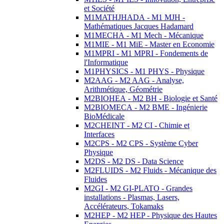
et Société
M1MATHJHADA - M1 MJH -
Mathématiques Jacques Hadamard
M1MECHA - M1 Mech - Mécanique
M1MIE - M1 MiE - Master en Economie
M1MPRI - M1 MPRI - Fondements de
l'Informatique
M1PHYSICS - M1 PHYS - Physique
M2AAG - M2 AAG - Analyse,
Arithmétique, Géométrie
M2BIOHEA - M2 BH - Biologie et Santé
M2BIOMECA - M2 BME - Ingénierie
BioMédicale
M2CHEINT - M2 CI - Chimie et
Interfaces
M2CPS - M2 CPS - Système Cyber
Physique
M2DS - M2 DS - Data Science
M2FLUIDS - M2 Fluids - Mécanique des
Fluides
M2GI - M2 GI-PLATO - Grandes
installations - Plasmas, Lasers,
Accélérateurs, Tokamaks
M2HEP - M2 HEP - Physique des Hautes