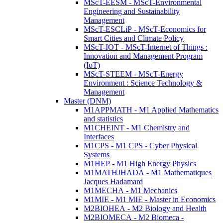
MScT-EESM - MScT-Environmental
Engineering and Sustainability
Management
MScT-ESCLiP - MScT-Economics for
Smart Cities and Climate Policy
MScT-IOT - MScT-Internet of Things :
Innovation and Management Program
(IoT)
MScT-STEEM - MScT-Energy
Environment : Science Technology &
Management
Master (DNM)
M1APPMATH - M1 Applied Mathematics
and statistics
M1CHEINT - M1 Chemistry and
Interfaces
M1CPS - M1 CPS - Cyber Physical
Systems
M1HEP - M1 High Energy Physics
M1MATHJHADA - M1 Mathematiques
Jacques Hadamard
M1MECHA - M1 Mechanics
M1MIE - M1 MIE - Master in Economics
M2BIOHEA - M2 Biology and Health
M2BIOMECA - M2 Biomeca -