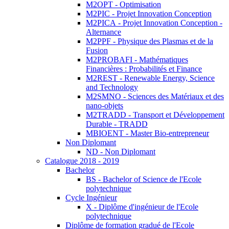
M2OPT - Optimisation
M2PIC - Projet Innovation Conception
M2PICA - Projet Innovation Conception -
Alternance
M2PPF - Physique des Plasmas et de la
Fusion
M2PROBAFI - Mathématiques
Financières : Probabilités et Finance
M2REST - Renewable Energy, Science
and Technology
M2SMNO - Sciences des Matériaux et des
nano-objets
M2TRADD - Transport et Développement
Durable - TRADD
MBIOENT - Master Bio-entrepreneur
Non Diplomant
ND - Non Diplomant
Catalogue 2018 - 2019
Bachelor
BS - Bachelor of Science de l'Ecole
polytechnique
Cycle Ingénieur
X - Diplôme d'ingénieur de l'Ecole
polytechnique
Diplôme de formation gradué de l'Ecole