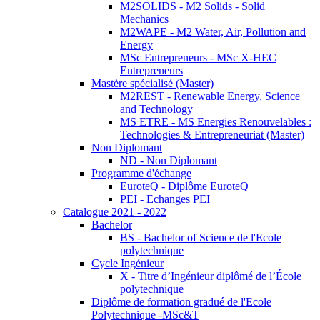
M2SOLIDS - M2 Solids - Solid
Mechanics
M2WAPE - M2 Water, Air, Pollution and
Energy
MSc Entrepreneurs - MSc X-HEC
Entrepreneurs
Mastère spécialisé (Master)
M2REST - Renewable Energy, Science
and Technology
MS ETRE - MS Energies Renouvelables :
Technologies & Entrepreneuriat (Master)
Non Diplomant
ND - Non Diplomant
Programme d'échange
EuroteQ - Diplôme EuroteQ
PEI - Echanges PEI
Catalogue 2021 - 2022
Bachelor
BS - Bachelor of Science de l'Ecole
polytechnique
Cycle Ingénieur
X - Titre d’Ingénieur diplômé de l’École
polytechnique
Diplôme de formation gradué de l'Ecole
Polytechnique -MSc&T