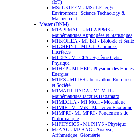
(IoT)
MScT-STEEM - MScT-Energy
Environment : Science Technology &
Management
Master (DNM)
M1APPMATH - M1 APPMS -
Mathématiques Appliquées et Statistiques
M1BIOHEA - M1 BH - Biologie et Santé
M1CHEINT - M1 CI - Chimie et
Interfaces
M1CPS - M1 CPS - Système Cyber
Physique
M1HEP - M1 HEP - Physique des Hautes
Energies
M1IES - M1 IES - Innovation, Entreprise
et Société
M1MATHJHADA - M1 MJH -
Mathématiques Jacques Hadamard
M1MECHA - M1 Mech - Mécanique
M1MIE - M1 MiE - Master en Economie
M1MPRI - M1 MPRI - Fondements de
l'Informatique
M1PHYSICS - M1 PHYS - Physique
M2AAG - M2 AAG - Analyse,
Arithmétique, Géométrie