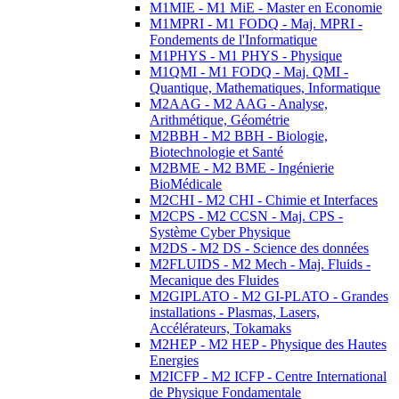
M1MIE - M1 MiE - Master en Economie
M1MPRI - M1 FODQ - Maj. MPRI -
Fondements de l'Informatique
M1PHYS - M1 PHYS - Physique
M1QMI - M1 FODQ - Maj. QMI -
Quantique, Mathematiques, Informatique
M2AAG - M2 AAG - Analyse,
Arithmétique, Géométrie
M2BBH - M2 BBH - Biologie,
Biotechnologie et Santé
M2BME - M2 BME - Ingénierie
BioMédicale
M2CHI - M2 CHI - Chimie et Interfaces
M2CPS - M2 CCSN - Maj. CPS -
Système Cyber Physique
M2DS - M2 DS - Science des données
M2FLUIDS - M2 Mech - Maj. Fluids -
Mecanique des Fluides
M2GIPLATO - M2 GI-PLATO - Grandes
installations - Plasmas, Lasers,
Accélérateurs, Tokamaks
M2HEP - M2 HEP - Physique des Hautes
Energies
M2ICFP - M2 ICFP - Centre International
de Physique Fondamentale