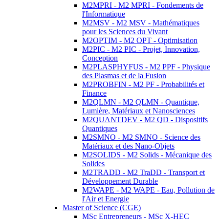
M2MPRI - M2 MPRI - Fondements de
l'Informatique
M2MSV - M2 MSV - Mathématiques
pour les Sciences du Vivant
M2OPTIM - M2 OPT - Optimisation
M2PIC - M2 PIC - Projet, Innovation,
Conception
M2PLASPHYFUS - M2 PPF - Physique
des Plasmas et de la Fusion
M2PROBFIN - M2 PF - Probabilités et
Finance
M2QLMN - M2 QLMN - Quantique,
Lumière, Matériaux et Nanosciences
M2QUANTDEV - M2 QD - Dispositifs
Quantiques
M2SMNO - M2 SMNO - Science des
Matériaux et des Nano-Objets
M2SOLIDS - M2 Solids - Mécanique des
Solides
M2TRADD - M2 TraDD - Transport et
Développement Durable
M2WAPE - M2 WAPE - Eau, Pollution de
l'Air et Energie
Master of Science (CGE)
MSc Entrepreneurs - MSc X-HEC