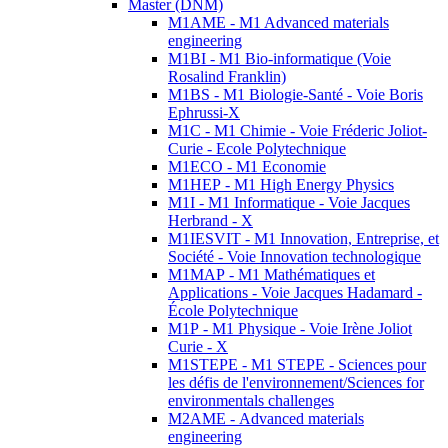
Master (DNM)
M1AME - M1 Advanced materials
engineering
M1BI - M1 Bio-informatique (Voie
Rosalind Franklin)
M1BS - M1 Biologie-Santé - Voie Boris
Ephrussi-X
M1C - M1 Chimie - Voie Fréderic Joliot-
Curie - Ecole Polytechnique
M1ECO - M1 Economie
M1HEP - M1 High Energy Physics
M1I - M1 Informatique - Voie Jacques
Herbrand - X
M1IESVIT - M1 Innovation, Entreprise, et
Société - Voie Innovation technologique
M1MAP - M1 Mathématiques et
Applications - Voie Jacques Hadamard -
École Polytechnique
M1P - M1 Physique - Voie Irène Joliot
Curie - X
M1STEPE - M1 STEPE - Sciences pour
les défis de l'environnement/Sciences for
environmentals challenges
M2AME - Advanced materials
engineering