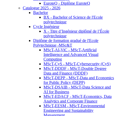
EuroteQ - Diplôme EuroteQ
Catalogue 2025 - 2026
Bachelor
BX - Bachelor of Science de l'Ecole
polytechnique
Cycle Ingénieur
X - Titre d’Ingénieur diplômé de l’École
polytechnique
Diplôme de formation gradué de l'Ecole
Polytechnique -MSc&T
MScT-AI-ViC - MScT-Artificial
Intelligence and Advanced Visual
Computing
MScT-CyS - MScT-Cybersecurity (CyS)
MScT-DDDF - MScT-Double Degree
Data and Finance (DDDF)
MScT-DEPP - MScT-Data and Economics
for Public Policy (DEPP)
MScT-DSAIB - MScT-Data Science and
AI for Business
MScT-EDACF - MScT-Economics, Data
Analytics and Corporate Finance
MScT-EESM - MScT-Environmental
Engineering and Sustainability
Management