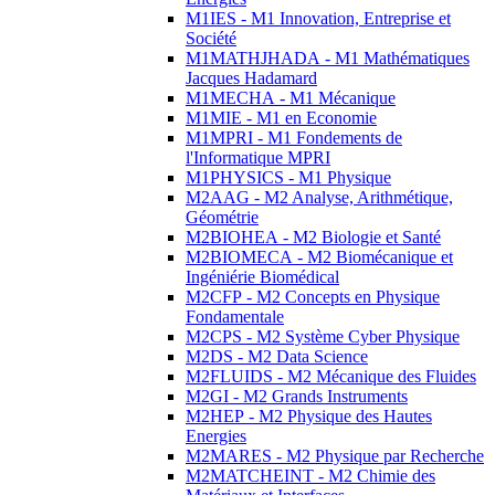
M1IES - M1 Innovation, Entreprise et
Société
M1MATHJHADA - M1 Mathématiques
Jacques Hadamard
M1MECHA - M1 Mécanique
M1MIE - M1 en Economie
M1MPRI - M1 Fondements de
l'Informatique MPRI
M1PHYSICS - M1 Physique
M2AAG - M2 Analyse, Arithmétique,
Géométrie
M2BIOHEA - M2 Biologie et Santé
M2BIOMECA - M2 Biomécanique et
Ingéniérie Biomédical
M2CFP - M2 Concepts en Physique
Fondamentale
M2CPS - M2 Système Cyber Physique
M2DS - M2 Data Science
M2FLUIDS - M2 Mécanique des Fluides
M2GI - M2 Grands Instruments
M2HEP - M2 Physique des Hautes
Energies
M2MARES - M2 Physique par Recherche
M2MATCHEINT - M2 Chimie des