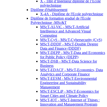
X - Titre d’Ingénieur diplômé de l’École
polytechnique
Diplôme d'établissement
X-4A - Diplôme de l'Ecole polytechnique
Diplôme de formation gradué de l'Ecole
Polytechnique -MSc&T
MScT-AI-ViC - MScT-Artificial
Intelligence and Advanced Visual
Computing
MScT-CyS - MScT-Cybersecurity (CyS)
MScT-DDDF - MScT-Double Degree
Data and Finance (DDDF)
MScT-DEPP - MScT-Data and Economics
for Public Policy (DEPP)
MScT-DSB - MScT-Data Science for
Business
MScT-EDACF - MScT-Economics, Data
Analytics and Corporate Finance
MScT-EESM - MScT-Environmental
Engineering and Sustainability
Management
MScT-ESCLiP - MScT-Economics for
Smart Cities and Climate Policy
MScT-IOT - MScT-Internet of Things :
Innovation and Management Program