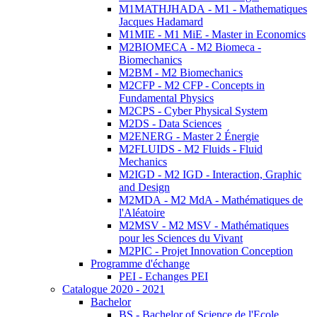
M1MATHJHADA - M1 - Mathematiques
Jacques Hadamard
M1MIE - M1 MiE - Master in Economics
M2BIOMECA - M2 Biomeca -
Biomechanics
M2BM - M2 Biomechanics
M2CFP - M2 CFP - Concepts in
Fundamental Physics
M2CPS - Cyber Physical System
M2DS - Data Sciences
M2ENERG - Master 2 Énergie
M2FLUIDS - M2 Fluids - Fluid
Mechanics
M2IGD - M2 IGD - Interaction, Graphic
and Design
M2MDA - M2 MdA - Mathématiques de
l'Aléatoire
M2MSV - M2 MSV - Mathématiques
pour les Sciences du Vivant
M2PIC - Projet Innovation Conception
Programme d'échange
PEI - Echanges PEI
Catalogue 2020 - 2021
Bachelor
BS - Bachelor of Science de l'Ecole