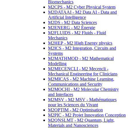
Biomechanics
M2CPS - M2 Cyber Physical System
M2DATAAI - M2 Data AI - Data and
Artificial Intelligence
M2DS - M2 Data Sciences
M2ENERG - M2 Énergie
M2FLUIDS - M2 Fluids - Fluid
Mechanics
M2HEP - M2 High Energy physics
M2ICS - M2 Integration, Circuits and
Systems
M2MATHMOD - M2 Mathematical
Modelling
M2MECENCLI - M2 Mecencli -
Mechanical Engineering for Clinicians
M2MICAS - M2 Machine Learning,
Communications and Security
M2MOCHI - M2 Molecular Chemistry
and Interfaces
M2MSV - M2 MSV - Mathématiques
pour les Sciences du Vivant
M2OPTIM - M2 Optimisation
M2PIC - M2 Projet Innovation Conception
M2QNSLMT - M2 Quantum, Light,
Materials and Nanosciences