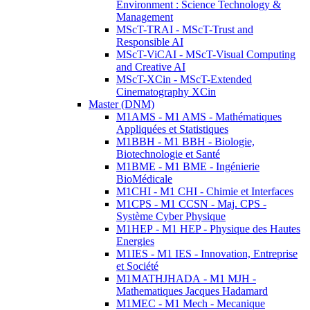
Environment : Science Technology &
Management
MScT-TRAI - MScT-Trust and
Responsible AI
MScT-ViCAI - MScT-Visual Computing
and Creative AI
MScT-XCin - MScT-Extended
Cinematography XCin
Master (DNM)
M1AMS - M1 AMS - Mathématiques
Appliquées et Statistiques
M1BBH - M1 BBH - Biologie,
Biotechnologie et Santé
M1BME - M1 BME - Ingénierie
BioMédicale
M1CHI - M1 CHI - Chimie et Interfaces
M1CPS - M1 CCSN - Maj. CPS -
Système Cyber Physique
M1HEP - M1 HEP - Physique des Hautes
Energies
M1IES - M1 IES - Innovation, Entreprise
et Société
M1MATHJHADA - M1 MJH -
Mathematiques Jacques Hadamard
M1MEC - M1 Mech - Mecanique