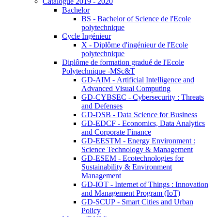
Catalogue 2019 - 2020
Bachelor
BS - Bachelor of Science de l'Ecole
polytechnique
Cycle Ingénieur
X - Diplôme d'ingénieur de l'Ecole
polytechnique
Diplôme de formation gradué de l'Ecole
Polytechnique -MSc&T
GD-AIM - Artificial Intelligence and
Advanced Visual Computing
GD-CYBSEC - Cybersecurity : Threats
and Defenses
GD-DSB - Data Science for Business
GD-EDCF - Economics, Data Analytics
and Corporate Finance
GD-EESTM - Energy Environment :
Science Technology & Management
GD-ESEM - Ecotechnologies for
Sustainability & Environment
Management
GD-IOT - Internet of Things : Innovation
and Management Program (IoT)
GD-SCUP - Smart Cities and Urban
Policy