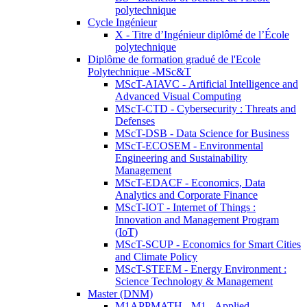
polytechnique
Cycle Ingénieur
X - Titre d’Ingénieur diplômé de l’École
polytechnique
Diplôme de formation gradué de l'Ecole
Polytechnique -MSc&T
MScT-AIAVC - Artificial Intelligence and
Advanced Visual Computing
MScT-CTD - Cybersecurity : Threats and
Defenses
MScT-DSB - Data Science for Business
MScT-ECOSEM - Environmental
Engineering and Sustainability
Management
MScT-EDACF - Economics, Data
Analytics and Corporate Finance
MScT-IOT - Internet of Things :
Innovation and Management Program
(IoT)
MScT-SCUP - Economics for Smart Cities
and Climate Policy
MScT-STEEM - Energy Environment :
Science Technology & Management
Master (DNM)
M1APPMATH - M1 - Applied