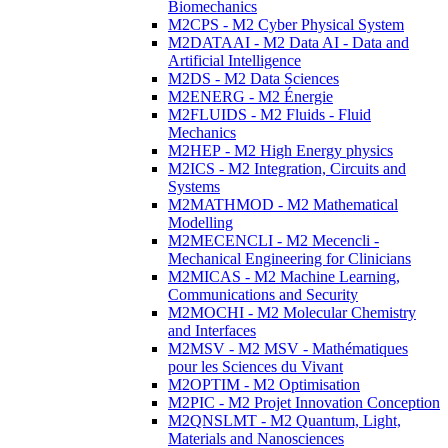
Biomechanics
M2CPS - M2 Cyber Physical System
M2DATAAI - M2 Data AI - Data and
Artificial Intelligence
M2DS - M2 Data Sciences
M2ENERG - M2 Énergie
M2FLUIDS - M2 Fluids - Fluid
Mechanics
M2HEP - M2 High Energy physics
M2ICS - M2 Integration, Circuits and
Systems
M2MATHMOD - M2 Mathematical
Modelling
M2MECENCLI - M2 Mecencli -
Mechanical Engineering for Clinicians
M2MICAS - M2 Machine Learning,
Communications and Security
M2MOCHI - M2 Molecular Chemistry
and Interfaces
M2MSV - M2 MSV - Mathématiques
pour les Sciences du Vivant
M2OPTIM - M2 Optimisation
M2PIC - M2 Projet Innovation Conception
M2QNSLMT - M2 Quantum, Light,
Materials and Nanosciences