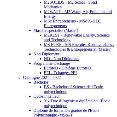
M2SOLIDS - M2 Solids - Solid
Mechanics
M2WAPE - M2 Water, Air, Pollution and
Energy
MSc Entrepreneurs - MSc X-HEC
Entrepreneurs
Mastère spécialisé (Master)
M2REST - Renewable Energy, Science
and Technology
MS ETRE - MS Energies Renouvelables :
Technologies & Entrepreneuriat (Master)
Non Diplomant
ND - Non Diplomant
Programme d'échange
EuroteQ - Diplôme EuroteQ
PEI - Echanges PEI
Catalogue 2021 - 2022
Bachelor
BS - Bachelor of Science de l'Ecole
polytechnique
Cycle Ingénieur
X - Titre d’Ingénieur diplômé de l’École
polytechnique
Diplôme de formation gradué de l'Ecole
Polytechnique -MSc&T