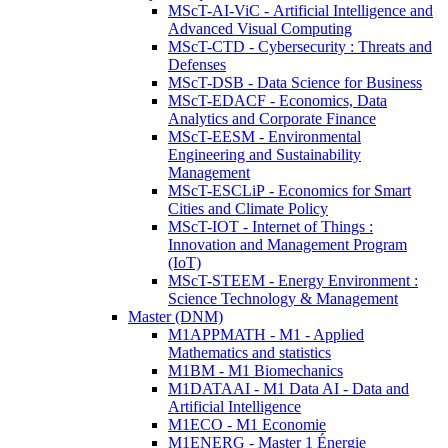
MScT-AI-ViC - Artificial Intelligence and
Advanced Visual Computing
MScT-CTD - Cybersecurity : Threats and
Defenses
MScT-DSB - Data Science for Business
MScT-EDACF - Economics, Data
Analytics and Corporate Finance
MScT-EESM - Environmental
Engineering and Sustainability
Management
MScT-ESCLiP - Economics for Smart
Cities and Climate Policy
MScT-IOT - Internet of Things :
Innovation and Management Program
(IoT)
MScT-STEEM - Energy Environment :
Science Technology & Management
Master (DNM)
M1APPMATH - M1 - Applied
Mathematics and statistics
M1BM - M1 Biomechanics
M1DATAAI - M1 Data AI - Data and
Artificial Intelligence
M1ECO - M1 Economie
M1ENERG - Master 1 Énergie