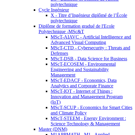
polytechnique
Cycle Ingénieur
X - Titre d’Ingénieur diplômé de l’École
polytechnique
Diplôme de formation gradué de l'Ecole
Polytechnique -MSc&T
MScT-AIAVC - Artificial Intelligence and
Advanced Visual Computing
MScT-CTD - Cybersecurity : Threats and
Defenses
MScT-DSB - Data Science for Business
MScT-ECOSEM - Environmental
Engineering and Sustainability
Management
MScT-EDACF - Economics, Data
Analytics and Corporate Finance
MScT-IOT - Internet of Things :
Innovation and Management Program
(IoT)
MScT-SCUP - Economics for Smart Cities
and Climate Policy
MScT-STEEM - Energy Environment :
Science Technology & Management
Master (DNM)
M1APPMATH - M1 - Applied