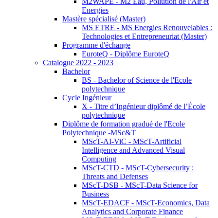
M2WAPE - M2 Eau, Pollution de l'Air et
Energies
Mastère spécialisé (Master)
MS ETRE - MS Energies Renouvelables :
Technologies et Entrepreneuriat (Master)
Programme d'échange
EuroteQ - Diplôme EuroteQ
Catalogue 2022 - 2023
Bachelor
BS - Bachelor of Science de l'Ecole
polytechnique
Cycle Ingénieur
X - Titre d’Ingénieur diplômé de l’École
polytechnique
Diplôme de formation gradué de l'Ecole
Polytechnique -MSc&T
MScT-AI-ViC - MScT-Artificial
Intelligence and Advanced Visual
Computing
MScT-CTD - MScT-Cybersecurity :
Threats and Defenses
MScT-DSB - MScT-Data Science for
Business
MScT-EDACF - MScT-Economics, Data
Analytics and Corporate Finance