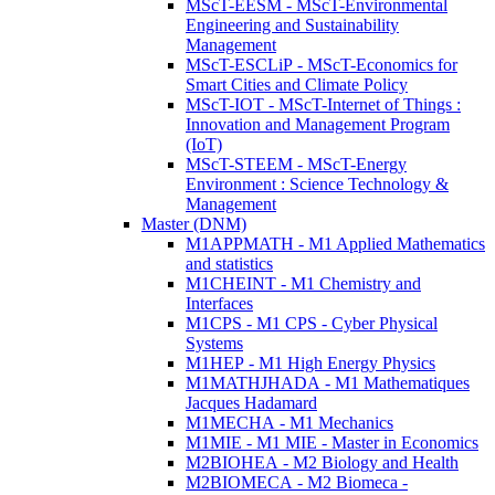
MScT-EESM - MScT-Environmental
Engineering and Sustainability
Management
MScT-ESCLiP - MScT-Economics for
Smart Cities and Climate Policy
MScT-IOT - MScT-Internet of Things :
Innovation and Management Program
(IoT)
MScT-STEEM - MScT-Energy
Environment : Science Technology &
Management
Master (DNM)
M1APPMATH - M1 Applied Mathematics
and statistics
M1CHEINT - M1 Chemistry and
Interfaces
M1CPS - M1 CPS - Cyber Physical
Systems
M1HEP - M1 High Energy Physics
M1MATHJHADA - M1 Mathematiques
Jacques Hadamard
M1MECHA - M1 Mechanics
M1MIE - M1 MIE - Master in Economics
M2BIOHEA - M2 Biology and Health
M2BIOMECA - M2 Biomeca -