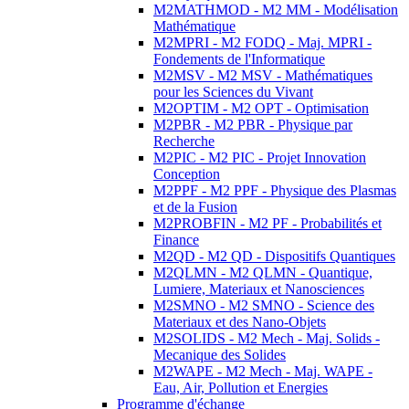
M2MATHMOD - M2 MM - Modélisation
Mathématique
M2MPRI - M2 FODQ - Maj. MPRI -
Fondements de l'Informatique
M2MSV - M2 MSV - Mathématiques
pour les Sciences du Vivant
M2OPTIM - M2 OPT - Optimisation
M2PBR - M2 PBR - Physique par
Recherche
M2PIC - M2 PIC - Projet Innovation
Conception
M2PPF - M2 PPF - Physique des Plasmas
et de la Fusion
M2PROBFIN - M2 PF - Probabilités et
Finance
M2QD - M2 QD - Dispositifs Quantiques
M2QLMN - M2 QLMN - Quantique,
Lumiere, Materiaux et Nanosciences
M2SMNO - M2 SMNO - Science des
Materiaux et des Nano-Objets
M2SOLIDS - M2 Mech - Maj. Solids -
Mecanique des Solides
M2WAPE - M2 Mech - Maj. WAPE -
Eau, Air, Pollution et Energies
Programme d'échange