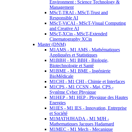
Environment : Science Technology &
Management
MScT-TRAI - MScT-Trust and
Responsible AI
MScT-ViCAI - MScT-Visual Computing
and Creative AI
MScT-XCin - MScT-Extended
Cinematography XCin
Master (DNM)
M1AMS - M1 AMS - Mathématiques
Appliquées et Statistiques
M1BBH - M1 BBH - Biologie,
Biotechnologie et Santé
M1BME - M1 BME - Ingénierie
BioMédicale
M1CHI - M1 CHI - Chimie et Interfaces
M1CPS - M1 CCSN - Maj. CPS -
Système Cyber Physique
M1HEP - M1 HEP - Physique des Hautes
Energies
M1IES - M1 IES - Innovation, Entreprise
et Société
M1MATHJHADA - M1 MJH -
Mathematiques Jacques Hadamard
M1MEC - M1 Mech - Mecanique