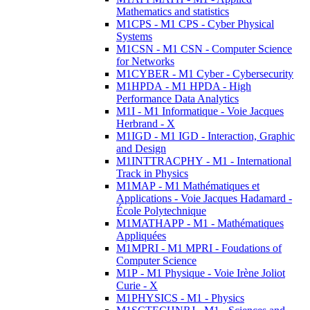
Mathematics and statistics
M1CPS - M1 CPS - Cyber Physical
Systems
M1CSN - M1 CSN - Computer Science
for Networks
M1CYBER - M1 Cyber - Cybersecurity
M1HPDA - M1 HPDA - High
Performance Data Analytics
M1I - M1 Informatique - Voie Jacques
Herbrand - X
M1IGD - M1 IGD - Interaction, Graphic
and Design
M1INTTRACPHY - M1 - International
Track in Physics
M1MAP - M1 Mathématiques et
Applications - Voie Jacques Hadamard -
École Polytechnique
M1MATHAPP - M1 - Mathématiques
Appliquées
M1MPRI - M1 MPRI - Foudations of
Computer Science
M1P - M1 Physique - Voie Irène Joliot
Curie - X
M1PHYSICS - M1 - Physics