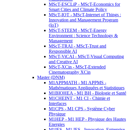
MScT-ESCLiP - MScT-Economics for
Smart Cities and Climate Policy
MScT-IOT - MScT-Internet of Things :
Innovation and Management Program
(IoT)
MScT-STEEM - MScT-Energy
Environment : Science Technology &
Management
MScT-TRAI - MScT-Trust and
Responsible AI
MScT-ViCAI - MScT-Visual Computing
and Creative AI
MScT-XCin - MScT-Extended
Cinematography XCin
Master (DNM)
M1APPMATH - M1 APPMS -
Mathématiques Appliquées et Statistiques
M1BIOHEA - M1 BH - Biologie et Santé
M1CHEINT - M1 CI - Chimie et
Interfaces
M1CPS - M1 CPS - Système Cyber
Physique
M1HEP - M1 HEP - Physique des Hautes
Energies
M1IES - M1 IES - Innovation, Entreprise