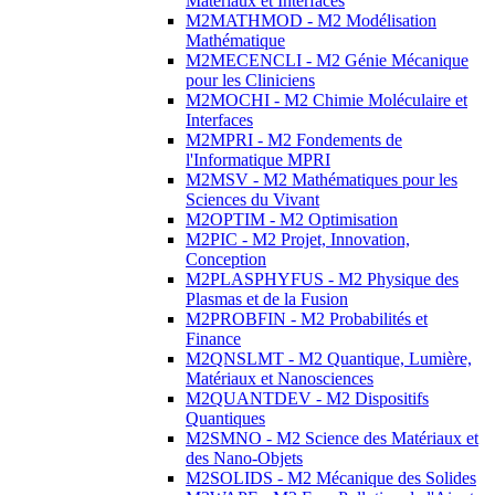
Matériaux et Interfaces
M2MATHMOD - M2 Modélisation
Mathématique
M2MECENCLI - M2 Génie Mécanique
pour les Cliniciens
M2MOCHI - M2 Chimie Moléculaire et
Interfaces
M2MPRI - M2 Fondements de
l'Informatique MPRI
M2MSV - M2 Mathématiques pour les
Sciences du Vivant
M2OPTIM - M2 Optimisation
M2PIC - M2 Projet, Innovation,
Conception
M2PLASPHYFUS - M2 Physique des
Plasmas et de la Fusion
M2PROBFIN - M2 Probabilités et
Finance
M2QNSLMT - M2 Quantique, Lumière,
Matériaux et Nanosciences
M2QUANTDEV - M2 Dispositifs
Quantiques
M2SMNO - M2 Science des Matériaux et
des Nano-Objets
M2SOLIDS - M2 Mécanique des Solides