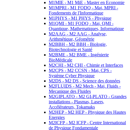
M1MIE - M1 MiE - Master en Economie
M1MPRI - M1 FODQ - Maj. MPRI -
Fondements de l'Informatique
M1PHYS - M1 PHYS - Physique
M1QMI - M1 FODQ - Maj. QMI -
Quantique, Mathematiques, Informatique
M2AAG - M2 AAG - Analyse,
Arithmétique, Géométrie
M2BBH - M2 BBH - Biologie,
Biotechnologie et Santé
M2BME - M2 BME - Ingénierie
BioMédicale
M2CHI - M2 CHI - Chimie et Interfaces
M2CPS - M2 CCSN - Maj. CPS -
Système Cyber Physique
M2DS - M2 DS - Science des données
M2FLUIDS - M2 Mech - Maj. Fluids -
Mecanique des Fluides
M2GIPLATO - M2 GI-PLATO - Grandes
installations - Plasmas, Lasers,
Accélérateurs, Tokamaks
M2HEP - M2 HEP - Physique des Hautes
Energies
M2ICFP - M2 ICFP - Centre International
de Physique Fondamentale