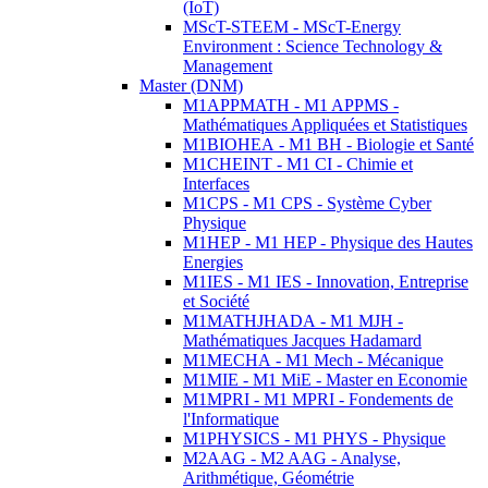
(IoT)
MScT-STEEM - MScT-Energy
Environment : Science Technology &
Management
Master (DNM)
M1APPMATH - M1 APPMS -
Mathématiques Appliquées et Statistiques
M1BIOHEA - M1 BH - Biologie et Santé
M1CHEINT - M1 CI - Chimie et
Interfaces
M1CPS - M1 CPS - Système Cyber
Physique
M1HEP - M1 HEP - Physique des Hautes
Energies
M1IES - M1 IES - Innovation, Entreprise
et Société
M1MATHJHADA - M1 MJH -
Mathématiques Jacques Hadamard
M1MECHA - M1 Mech - Mécanique
M1MIE - M1 MiE - Master en Economie
M1MPRI - M1 MPRI - Fondements de
l'Informatique
M1PHYSICS - M1 PHYS - Physique
M2AAG - M2 AAG - Analyse,
Arithmétique, Géométrie