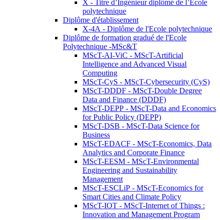
X - Titre d’Ingénieur diplômé de l’École
polytechnique
Diplôme d'établissement
X-4A - Diplôme de l'Ecole polytechnique
Diplôme de formation gradué de l'Ecole
Polytechnique -MSc&T
MScT-AI-ViC - MScT-Artificial
Intelligence and Advanced Visual
Computing
MScT-CyS - MScT-Cybersecurity (CyS)
MScT-DDDF - MScT-Double Degree
Data and Finance (DDDF)
MScT-DEPP - MScT-Data and Economics
for Public Policy (DEPP)
MScT-DSB - MScT-Data Science for
Business
MScT-EDACF - MScT-Economics, Data
Analytics and Corporate Finance
MScT-EESM - MScT-Environmental
Engineering and Sustainability
Management
MScT-ESCLiP - MScT-Economics for
Smart Cities and Climate Policy
MScT-IOT - MScT-Internet of Things :
Innovation and Management Program