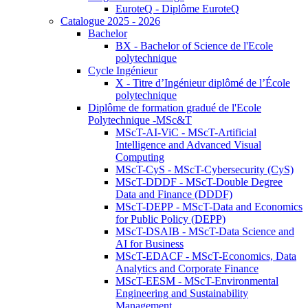
EuroteQ - Diplôme EuroteQ
Catalogue 2025 - 2026
Bachelor
BX - Bachelor of Science de l'Ecole
polytechnique
Cycle Ingénieur
X - Titre d’Ingénieur diplômé de l’École
polytechnique
Diplôme de formation gradué de l'Ecole
Polytechnique -MSc&T
MScT-AI-ViC - MScT-Artificial
Intelligence and Advanced Visual
Computing
MScT-CyS - MScT-Cybersecurity (CyS)
MScT-DDDF - MScT-Double Degree
Data and Finance (DDDF)
MScT-DEPP - MScT-Data and Economics
for Public Policy (DEPP)
MScT-DSAIB - MScT-Data Science and
AI for Business
MScT-EDACF - MScT-Economics, Data
Analytics and Corporate Finance
MScT-EESM - MScT-Environmental
Engineering and Sustainability
Management