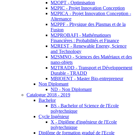
M2OPT - Optimisation
M2PIC - Projet Innovation Conception
M2PICA - Projet Innovation Conception -
Alternance
M2PPF - Physique des Plasmas et de la
Fusion
M2PROBAFI - Mathématiques
Financières : Probabilités et Finance
M2REST - Renewable Energy, Science
and Technology
M2SMNO - Sciences des Matériaux et des
nano-objets
M2TRADD - Transport et Développement
Durable - TRADD
MBIOENT - Master Bio-entrepreneur
Non Diplomant
ND - Non Diplomant
Catalogue 2018 - 2019
Bachelor
BS - Bachelor of Science de l'Ecole
polytechnique
Cycle Ingénieur
X - Diplôme d'ingénieur de l'Ecole
polytechnique
Diplôme de formation gradué de l'Ecole