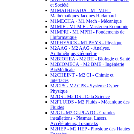
et Société
M1MATHJHADA - M1 MJH -
Mathématiques Jacques Hadamard
M1MECHA - M1 Mech - Mécanique
M1MIE - M1 MiE - Master en Economie
M1MPRI - M1 MPRI - Fondements de
l'Informatique
M1PHYSICS - M1 PHYS - Physique
M2AAG - M2 AAG - Analyse,
Arithmétique, Géométrie
M2BIOHEA - M2 BH - Biologie et Santé
M2BIOMECA - M2 BME - Ingénierie
BioMédicale
M2CHEINT - M2 CI - Chimie et
Interfaces
M2CPS - M2 CPS - Système Cyber
Physique
M2DS - M2 DS - Data Science
M2FLUIDS - M2 Fluids - Mécanique des
Fluides
M2GI - M2 GI-PLATO - Grandes
installations - Plasmas, Lasers,
Accélérateurs, Tokamaks
M2HEP - M2 HEP - Physique des Hautes