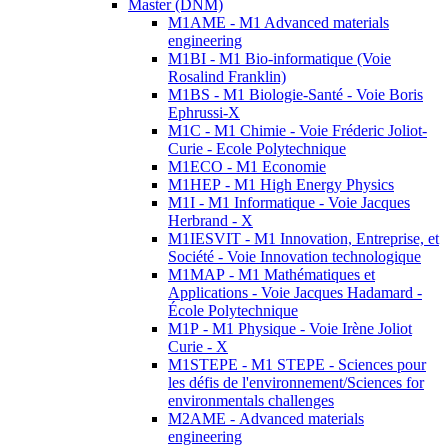
Master (DNM)
M1AME - M1 Advanced materials
engineering
M1BI - M1 Bio-informatique (Voie
Rosalind Franklin)
M1BS - M1 Biologie-Santé - Voie Boris
Ephrussi-X
M1C - M1 Chimie - Voie Fréderic Joliot-
Curie - Ecole Polytechnique
M1ECO - M1 Economie
M1HEP - M1 High Energy Physics
M1I - M1 Informatique - Voie Jacques
Herbrand - X
M1IESVIT - M1 Innovation, Entreprise, et
Société - Voie Innovation technologique
M1MAP - M1 Mathématiques et
Applications - Voie Jacques Hadamard -
École Polytechnique
M1P - M1 Physique - Voie Irène Joliot
Curie - X
M1STEPE - M1 STEPE - Sciences pour
les défis de l'environnement/Sciences for
environmentals challenges
M2AME - Advanced materials
engineering