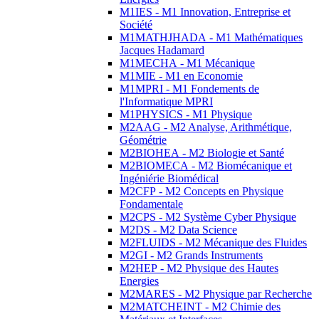
M1IES - M1 Innovation, Entreprise et
Société
M1MATHJHADA - M1 Mathématiques
Jacques Hadamard
M1MECHA - M1 Mécanique
M1MIE - M1 en Economie
M1MPRI - M1 Fondements de
l'Informatique MPRI
M1PHYSICS - M1 Physique
M2AAG - M2 Analyse, Arithmétique,
Géométrie
M2BIOHEA - M2 Biologie et Santé
M2BIOMECA - M2 Biomécanique et
Ingéniérie Biomédical
M2CFP - M2 Concepts en Physique
Fondamentale
M2CPS - M2 Système Cyber Physique
M2DS - M2 Data Science
M2FLUIDS - M2 Mécanique des Fluides
M2GI - M2 Grands Instruments
M2HEP - M2 Physique des Hautes
Energies
M2MARES - M2 Physique par Recherche
M2MATCHEINT - M2 Chimie des