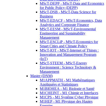
MScT-DEPP - MScT-Data and Economics
for Public Policy (DEPP)
MScT-DSB - MScT-Data Science for
Business
MScT-EDACF - MScT-Economics, Data
Analytics and Corporate Finance
MScT-EESM - MScT-Environmental
Engineering and Sustainability
Management
MScT-ESCLiP - MScT-Economics for
Smart Cities and Climate Policy
MScT-IOT - MScT-Internet of Things :
Innovation and Management Program
(IoT)
MScT-STEEM - MScT-Energy
Environment : Science Technology &
Management
Master (DNM)
M1APPMATH - M1 Mathématiques
Appliquées et Statistiques
M1BIOHEA - M1 Biologie et Santé
M1CHEINT - M1 Chimie et Interfaces
M1CPS - M1 Système Cyber Physique
M1HEP - M1 Physique des Hautes
Energies