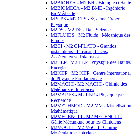
M2BIOHEA - M2 BH - Biologie et Santé
M2BIOMECA - M2 BME - Ingénierie
BioMédicale
M2CPS - M2 CPS - Système Cyber
Physique
M2DS - M2 DS - Data Science
M2FLUIDS - M2 Fluids - Mécanique des
Fluides
M2GI - M2 GI-PLATO - Grandes
installations - Plasmas, Lasers,
Accélérateurs, Tokamaks
M2HEP - M2 HEP - Physique des Hautes
Energies
M2ICFP - M2 ICFP - Centre International
de Physique Fondamentale
M2MACHI - M2 MACHI - Chimie des
Matériaux et Interfaces
M2MARES - M2 PBR - Physique par
Recherche
M2MATHMOD - M2 MM - Modélisation
Mathématique
M2MECENCLI - M2 MECENCLI -
Génie Mécanique pour les Cliniciens
M2MOCHI - M2 MoChI - Chimie
Moléculaire et Interfaces