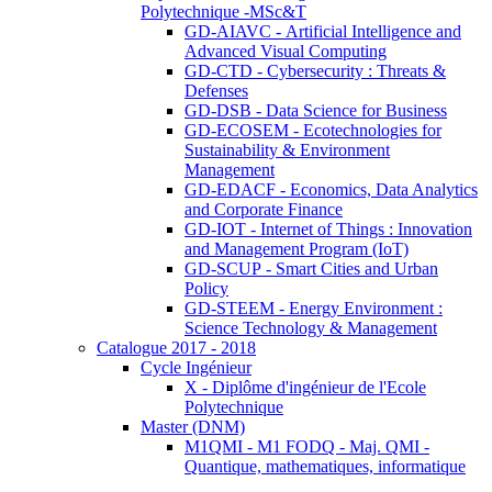
Polytechnique -MSc&T
GD-AIAVC - Artificial Intelligence and
Advanced Visual Computing
GD-CTD - Cybersecurity : Threats &
Defenses
GD-DSB - Data Science for Business
GD-ECOSEM - Ecotechnologies for
Sustainability & Environment
Management
GD-EDACF - Economics, Data Analytics
and Corporate Finance
GD-IOT - Internet of Things : Innovation
and Management Program (IoT)
GD-SCUP - Smart Cities and Urban
Policy
GD-STEEM - Energy Environment :
Science Technology & Management
Catalogue 2017 - 2018
Cycle Ingénieur
X - Diplôme d'ingénieur de l'Ecole
Polytechnique
Master (DNM)
M1QMI - M1 FODQ - Maj. QMI -
Quantique, mathematiques, informatique