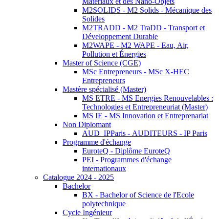
Matériaux et des Nano-Objets
M2SOLIDS - M2 Solids - Mécanique des
Solides
M2TRADD - M2 TraDD - Transport et
Développement Durable
M2WAPE - M2 WAPE - Eau, Air,
Pollution et Énergies
Master of Science (CGE)
MSc Entrepreneurs - MSc X-HEC
Entrepreneurs
Mastère spécialisé (Master)
MS ETRE - MS Energies Renouvelables :
Technologies et Entrepreneuriat (Master)
MS IE - MS Innovation et Entreprenariat
Non Diplomant
AUD_IPParis - AUDITEURS - IP Paris
Programme d'échange
EuroteQ - Diplôme EuroteQ
PEI - Programmes d'échange
internationaux
Catalogue 2024 - 2025
Bachelor
BX - Bachelor of Science de l'Ecole
polytechnique
Cycle Ingénieur