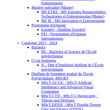
Entrepreneurs
Mastère spécialisé (Master)
MS ETRE - MS Energies Renouvelables :
Technologies et Entrepreneuriat (Master)
MS IE - MS Innovation et Entreprenariat
Programme d'échange
EuroteQ - Diplôme EuroteQ
PEI - Programmes d'échange
internationaux
Catalogue 2023 - 2024
Bachelor
BS - Bachelor of Science de l'Ecole
polytechnique
Cycle Ingénieur
X - Titre d’Ingénieur diplômé de l’École
polytechnique
Diplôme de formation gradué de l'Ecole
Polytechnique -MSc&T
MScT-AI-ViC - MScT-Artificial
Intelligence and Advanced Visual
Computing
MScT-CTD - MScT-Cybersecurity :
Threats and Defenses
MScT-DDDF - MScT-Double Degree
Data and Finance (DDDF)