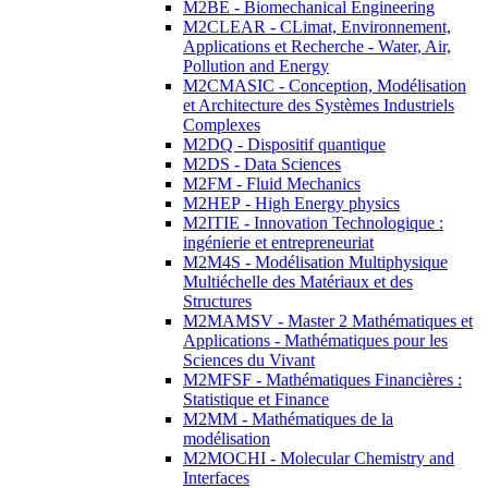
M2BE - Biomechanical Engineering
M2CLEAR - CLimat, Environnement,
Applications et Recherche - Water, Air,
Pollution and Energy
M2CMASIC - Conception, Modélisation
et Architecture des Systèmes Industriels
Complexes
M2DQ - Dispositif quantique
M2DS - Data Sciences
M2FM - Fluid Mechanics
M2HEP - High Energy physics
M2ITIE - Innovation Technologique :
ingénierie et entrepreneuriat
M2M4S - Modélisation Multiphysique
Multiéchelle des Matériaux et des
Structures
M2MAMSV - Master 2 Mathématiques et
Applications - Mathématiques pour les
Sciences du Vivant
M2MFSF - Mathématiques Financières :
Statistique et Finance
M2MM - Mathématiques de la
modélisation
M2MOCHI - Molecular Chemistry and
Interfaces