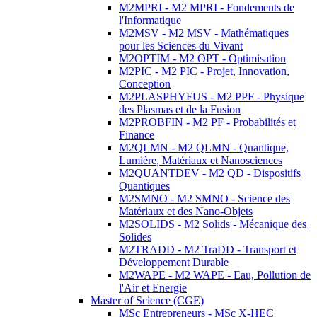
M2MPRI - M2 MPRI - Fondements de
l'Informatique
M2MSV - M2 MSV - Mathématiques
pour les Sciences du Vivant
M2OPTIM - M2 OPT - Optimisation
M2PIC - M2 PIC - Projet, Innovation,
Conception
M2PLASPHYFUS - M2 PPF - Physique
des Plasmas et de la Fusion
M2PROBFIN - M2 PF - Probabilités et
Finance
M2QLMN - M2 QLMN - Quantique,
Lumière, Matériaux et Nanosciences
M2QUANTDEV - M2 QD - Dispositifs
Quantiques
M2SMNO - M2 SMNO - Science des
Matériaux et des Nano-Objets
M2SOLIDS - M2 Solids - Mécanique des
Solides
M2TRADD - M2 TraDD - Transport et
Développement Durable
M2WAPE - M2 WAPE - Eau, Pollution de
l'Air et Energie
Master of Science (CGE)
MSc Entrepreneurs - MSc X-HEC