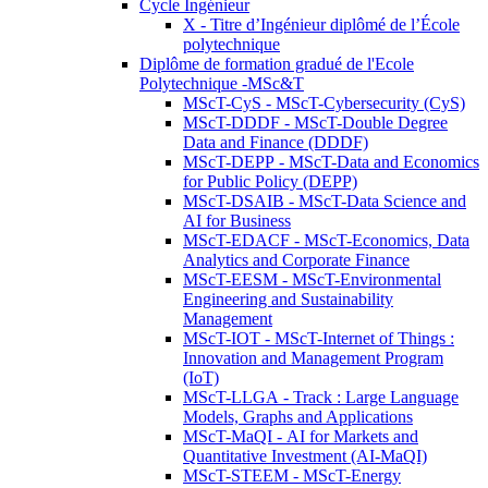
Cycle Ingénieur
X - Titre d’Ingénieur diplômé de l’École
polytechnique
Diplôme de formation gradué de l'Ecole
Polytechnique -MSc&T
MScT-CyS - MScT-Cybersecurity (CyS)
MScT-DDDF - MScT-Double Degree
Data and Finance (DDDF)
MScT-DEPP - MScT-Data and Economics
for Public Policy (DEPP)
MScT-DSAIB - MScT-Data Science and
AI for Business
MScT-EDACF - MScT-Economics, Data
Analytics and Corporate Finance
MScT-EESM - MScT-Environmental
Engineering and Sustainability
Management
MScT-IOT - MScT-Internet of Things :
Innovation and Management Program
(IoT)
MScT-LLGA - Track : Large Language
Models, Graphs and Applications
MScT-MaQI - AI for Markets and
Quantitative Investment (AI-MaQI)
MScT-STEEM - MScT-Energy