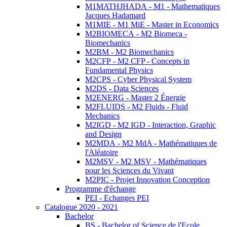
M1MATHJHADA - M1 - Mathematiques
Jacques Hadamard
M1MIE - M1 MiE - Master in Economics
M2BIOMECA - M2 Biomeca -
Biomechanics
M2BM - M2 Biomechanics
M2CFP - M2 CFP - Concepts in
Fundamental Physics
M2CPS - Cyber Physical System
M2DS - Data Sciences
M2ENERG - Master 2 Énergie
M2FLUIDS - M2 Fluids - Fluid
Mechanics
M2IGD - M2 IGD - Interaction, Graphic
and Design
M2MDA - M2 MdA - Mathématiques de
l'Aléatoire
M2MSV - M2 MSV - Mathématiques
pour les Sciences du Vivant
M2PIC - Projet Innovation Conception
Programme d'échange
PEI - Echanges PEI
Catalogue 2020 - 2021
Bachelor
BS - Bachelor of Science de l'Ecole