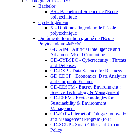
Catalogue 2019 - 2020
Bachelor
BS - Bachelor of Science de l'Ecole
polytechnique
Cycle Ingénieur
X - Diplôme d'ingénieur de l'Ecole
polytechnique
Diplôme de formation gradué de l'Ecole
Polytechnique -MSc&T
GD-AIM - Artificial Intelligence and
Advanced Visual Computing
GD-CYBSEC - Cybersecurity : Threats
and Defenses
GD-DSB - Data Science for Business
GD-EDCF - Economics, Data Analytics
and Corporate Finance
GD-EESTM - Energy Environment :
Science Technology & Management
GD-ESEM - Ecotechnologies for
Sustainability & Environment
Management
GD-IOT - Internet of Things : Innovation
and Management Program (IoT)
GD-SCUP - Smart Cities and Urban
Policy