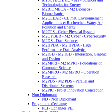
M1SCTECHNRJ - M1 - Sciences and
Technologies for Energy
M2BIOMECA - M2 Biomeca -
Biomechanics
M2CLEAR - CLimat, Environnement,
Applications et Recherche - Water, Air,
Pollution and Energy
M2CPS - Cyber Physical System
M2CYBER - M2 Cyber - Cybersecurity
M2DS - Data Sciences
M2HPDA - M2 HPDA - High
Performance Data Analytics
M2IGD - M2 IGD - Interaction, Graphic
and Design
M2MPRI - M2 MPRI - Foudations of
Computer Science
M2MPRO - M2 MPRO - Operation
Research
M2PDS - M2 PDS - Parallel and
Distributed Systems
M2PIC - Projet Innovation Conception
Non Diplomant
ND - Non Diplomant
Programme d'échange
PEI - Echanges PEI