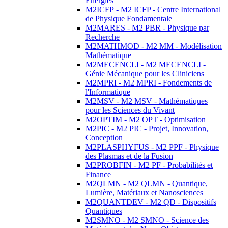
Energies
M2ICFP - M2 ICFP - Centre International
de Physique Fondamentale
M2MARES - M2 PBR - Physique par
Recherche
M2MATHMOD - M2 MM - Modélisation
Mathématique
M2MECENCLI - M2 MECENCLI -
Génie Mécanique pour les Cliniciens
M2MPRI - M2 MPRI - Fondements de
l'Informatique
M2MSV - M2 MSV - Mathématiques
pour les Sciences du Vivant
M2OPTIM - M2 OPT - Optimisation
M2PIC - M2 PIC - Projet, Innovation,
Conception
M2PLASPHYFUS - M2 PPF - Physique
des Plasmas et de la Fusion
M2PROBFIN - M2 PF - Probabilités et
Finance
M2QLMN - M2 QLMN - Quantique,
Lumière, Matériaux et Nanosciences
M2QUANTDEV - M2 QD - Dispositifs
Quantiques
M2SMNO - M2 SMNO - Science des