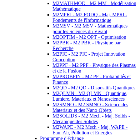
M2MATHMOD - M2 MM - Modélisation
Mathématique
M2MPRI - M2 FODQ - Maj. MPRI -
Fondements de l'Informatique
M2MSV - M2 MSV - Mathématiques
pour les Sciences du Vivant
M2OPTIM - M2 OPT - Optimisation
M2PBR - M2 PBR - Physique par
Recherche
M2PIC - M2 PIC - Projet Innovation
Conception
M2PPF - M2 PPF - Physique des Plasmas
et de la Fusion
M2PROBFIN - M2 PF - Probabilités et
Finance
M2QD - M2 QD - Dispositifs Quantiques
M2QLMN - M2 QLMN - Quantique,
Lumiere, Materiaux et Nanosciences
M2SMNO - M2 SMNO - Science des
Materiaux et des Nano-Objets
M2SOLIDS - M2 Mech - Maj. Solids -
Mecanique des Solides
M2WAPE - M2 Mech - Maj. WAPE -
Eau, Air, Pollution et Energies
Programme d'échange