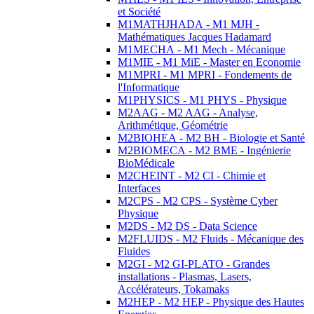
et Société
M1MATHJHADA - M1 MJH -
Mathématiques Jacques Hadamard
M1MECHA - M1 Mech - Mécanique
M1MIE - M1 MiE - Master en Economie
M1MPRI - M1 MPRI - Fondements de
l'Informatique
M1PHYSICS - M1 PHYS - Physique
M2AAG - M2 AAG - Analyse,
Arithmétique, Géométrie
M2BIOHEA - M2 BH - Biologie et Santé
M2BIOMECA - M2 BME - Ingénierie
BioMédicale
M2CHEINT - M2 CI - Chimie et
Interfaces
M2CPS - M2 CPS - Système Cyber
Physique
M2DS - M2 DS - Data Science
M2FLUIDS - M2 Fluids - Mécanique des
Fluides
M2GI - M2 GI-PLATO - Grandes
installations - Plasmas, Lasers,
Accélérateurs, Tokamaks
M2HEP - M2 HEP - Physique des Hautes