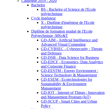
Catalogue 2019 - 2020
Bachelor
BS - Bachelor of Science de l'Ecole
polytechnique
Cycle Ingénieur
X - Diplôme d'ingénieur de l'Ecole
polytechnique
Diplôme de formation gradué de l'Ecole
Polytechnique -MSc&T
GD-AIM - Artificial Intelligence and
Advanced Visual Computing
GD-CYBSEC - Cybersecurity : Threats
and Defenses
GD-DSB - Data Science for Business
GD-EDCF - Economics, Data Analytics
and Corporate Finance
GD-EESTM - Energy Environment :
Science Technology & Management
GD-ESEM - Ecotechnologies for
Sustainability & Environment
Management
GD-IOT - Internet of Things : Innovation
and Management Program (IoT)
GD-SCUP - Smart Cities and Urban
Policy