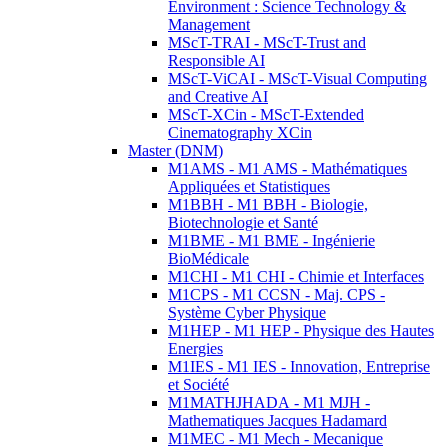
Environment : Science Technology &
Management
MScT-TRAI - MScT-Trust and
Responsible AI
MScT-ViCAI - MScT-Visual Computing
and Creative AI
MScT-XCin - MScT-Extended
Cinematography XCin
Master (DNM)
M1AMS - M1 AMS - Mathématiques
Appliquées et Statistiques
M1BBH - M1 BBH - Biologie,
Biotechnologie et Santé
M1BME - M1 BME - Ingénierie
BioMédicale
M1CHI - M1 CHI - Chimie et Interfaces
M1CPS - M1 CCSN - Maj. CPS -
Système Cyber Physique
M1HEP - M1 HEP - Physique des Hautes
Energies
M1IES - M1 IES - Innovation, Entreprise
et Société
M1MATHJHADA - M1 MJH -
Mathematiques Jacques Hadamard
M1MEC - M1 Mech - Mecanique