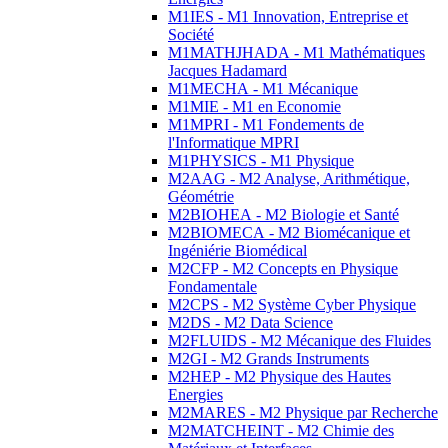
M1IES - M1 Innovation, Entreprise et
Société
M1MATHJHADA - M1 Mathématiques
Jacques Hadamard
M1MECHA - M1 Mécanique
M1MIE - M1 en Economie
M1MPRI - M1 Fondements de
l'Informatique MPRI
M1PHYSICS - M1 Physique
M2AAG - M2 Analyse, Arithmétique,
Géométrie
M2BIOHEA - M2 Biologie et Santé
M2BIOMECA - M2 Biomécanique et
Ingéniérie Biomédical
M2CFP - M2 Concepts en Physique
Fondamentale
M2CPS - M2 Système Cyber Physique
M2DS - M2 Data Science
M2FLUIDS - M2 Mécanique des Fluides
M2GI - M2 Grands Instruments
M2HEP - M2 Physique des Hautes
Energies
M2MARES - M2 Physique par Recherche
M2MATCHEINT - M2 Chimie des