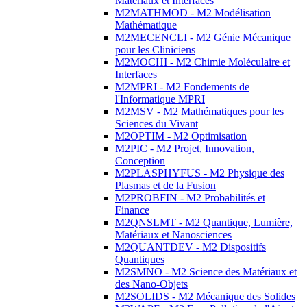
Matériaux et Interfaces
M2MATHMOD - M2 Modélisation
Mathématique
M2MECENCLI - M2 Génie Mécanique
pour les Cliniciens
M2MOCHI - M2 Chimie Moléculaire et
Interfaces
M2MPRI - M2 Fondements de
l'Informatique MPRI
M2MSV - M2 Mathématiques pour les
Sciences du Vivant
M2OPTIM - M2 Optimisation
M2PIC - M2 Projet, Innovation,
Conception
M2PLASPHYFUS - M2 Physique des
Plasmas et de la Fusion
M2PROBFIN - M2 Probabilités et
Finance
M2QNSLMT - M2 Quantique, Lumière,
Matériaux et Nanosciences
M2QUANTDEV - M2 Dispositifs
Quantiques
M2SMNO - M2 Science des Matériaux et
des Nano-Objets
M2SOLIDS - M2 Mécanique des Solides