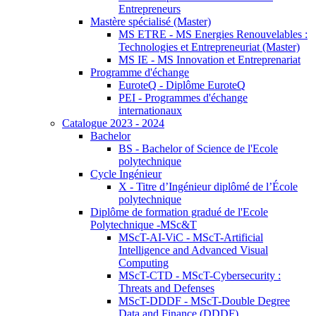
Entrepreneurs
Mastère spécialisé (Master)
MS ETRE - MS Energies Renouvelables :
Technologies et Entrepreneuriat (Master)
MS IE - MS Innovation et Entreprenariat
Programme d'échange
EuroteQ - Diplôme EuroteQ
PEI - Programmes d'échange
internationaux
Catalogue 2023 - 2024
Bachelor
BS - Bachelor of Science de l'Ecole
polytechnique
Cycle Ingénieur
X - Titre d’Ingénieur diplômé de l’École
polytechnique
Diplôme de formation gradué de l'Ecole
Polytechnique -MSc&T
MScT-AI-ViC - MScT-Artificial
Intelligence and Advanced Visual
Computing
MScT-CTD - MScT-Cybersecurity :
Threats and Defenses
MScT-DDDF - MScT-Double Degree
Data and Finance (DDDF)