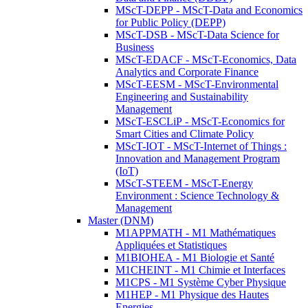
MScT-DEPP - MScT-Data and Economics
for Public Policy (DEPP)
MScT-DSB - MScT-Data Science for
Business
MScT-EDACF - MScT-Economics, Data
Analytics and Corporate Finance
MScT-EESM - MScT-Environmental
Engineering and Sustainability
Management
MScT-ESCLiP - MScT-Economics for
Smart Cities and Climate Policy
MScT-IOT - MScT-Internet of Things :
Innovation and Management Program
(IoT)
MScT-STEEM - MScT-Energy
Environment : Science Technology &
Management
Master (DNM)
M1APPMATH - M1 Mathématiques
Appliquées et Statistiques
M1BIOHEA - M1 Biologie et Santé
M1CHEINT - M1 Chimie et Interfaces
M1CPS - M1 Système Cyber Physique
M1HEP - M1 Physique des Hautes
Energies