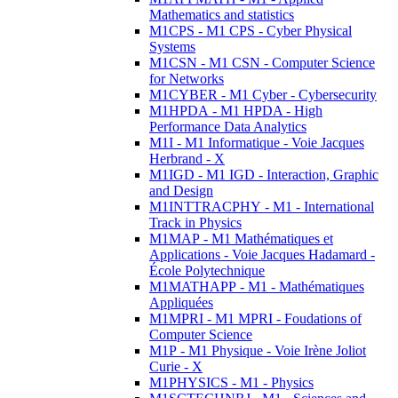
Mathematics and statistics
M1CPS - M1 CPS - Cyber Physical
Systems
M1CSN - M1 CSN - Computer Science
for Networks
M1CYBER - M1 Cyber - Cybersecurity
M1HPDA - M1 HPDA - High
Performance Data Analytics
M1I - M1 Informatique - Voie Jacques
Herbrand - X
M1IGD - M1 IGD - Interaction, Graphic
and Design
M1INTTRACPHY - M1 - International
Track in Physics
M1MAP - M1 Mathématiques et
Applications - Voie Jacques Hadamard -
École Polytechnique
M1MATHAPP - M1 - Mathématiques
Appliquées
M1MPRI - M1 MPRI - Foudations of
Computer Science
M1P - M1 Physique - Voie Irène Joliot
Curie - X
M1PHYSICS - M1 - Physics