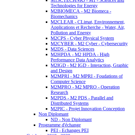
M1SCTECHNRJ - M1 - Sciences and
Technologies for Energy
M2BIOMECA - M2 Biomeca -
Biomechanics
M2CLEAR - CLimat, Environnement,
Applications et Recherche - Water, Air,
Pollution and Energy
M2CPS - Cyber Physical System
M2CYBER - M2 Cyber - Cybersecurity
M2DS - Data Sciences
M2HPDA - M2 HPDA - High
Performance Data Analytics
M2IGD - M2 IGD - Interaction, Graphic
and Design
M2MPRI - M2 MPRI - Foudations of
Computer Science
M2MPRO - M2 MPRO - Operation
Research
M2PDS - M2 PDS - Parallel and
Distributed Systems
M2PIC - Projet Innovation Conception
Non Diplomant
ND - Non Diplomant
Programme d'échange
PEI - Echanges PEI