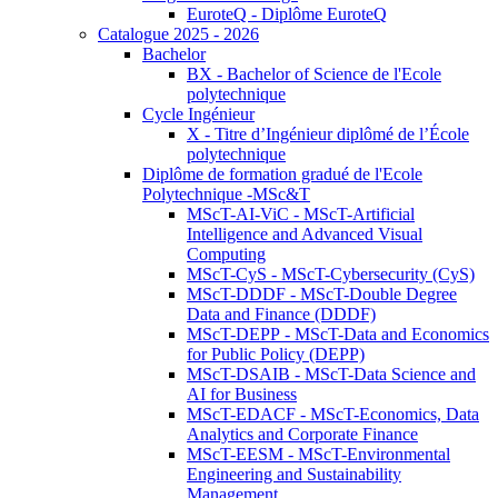
EuroteQ - Diplôme EuroteQ
Catalogue 2025 - 2026
Bachelor
BX - Bachelor of Science de l'Ecole
polytechnique
Cycle Ingénieur
X - Titre d’Ingénieur diplômé de l’École
polytechnique
Diplôme de formation gradué de l'Ecole
Polytechnique -MSc&T
MScT-AI-ViC - MScT-Artificial
Intelligence and Advanced Visual
Computing
MScT-CyS - MScT-Cybersecurity (CyS)
MScT-DDDF - MScT-Double Degree
Data and Finance (DDDF)
MScT-DEPP - MScT-Data and Economics
for Public Policy (DEPP)
MScT-DSAIB - MScT-Data Science and
AI for Business
MScT-EDACF - MScT-Economics, Data
Analytics and Corporate Finance
MScT-EESM - MScT-Environmental
Engineering and Sustainability
Management