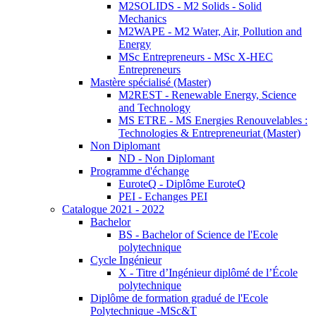
M2SOLIDS - M2 Solids - Solid
Mechanics
M2WAPE - M2 Water, Air, Pollution and
Energy
MSc Entrepreneurs - MSc X-HEC
Entrepreneurs
Mastère spécialisé (Master)
M2REST - Renewable Energy, Science
and Technology
MS ETRE - MS Energies Renouvelables :
Technologies & Entrepreneuriat (Master)
Non Diplomant
ND - Non Diplomant
Programme d'échange
EuroteQ - Diplôme EuroteQ
PEI - Echanges PEI
Catalogue 2021 - 2022
Bachelor
BS - Bachelor of Science de l'Ecole
polytechnique
Cycle Ingénieur
X - Titre d’Ingénieur diplômé de l’École
polytechnique
Diplôme de formation gradué de l'Ecole
Polytechnique -MSc&T