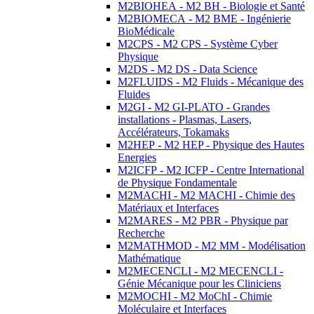
M2BIOHEA - M2 BH - Biologie et Santé
M2BIOMECA - M2 BME - Ingénierie
BioMédicale
M2CPS - M2 CPS - Système Cyber
Physique
M2DS - M2 DS - Data Science
M2FLUIDS - M2 Fluids - Mécanique des
Fluides
M2GI - M2 GI-PLATO - Grandes
installations - Plasmas, Lasers,
Accélérateurs, Tokamaks
M2HEP - M2 HEP - Physique des Hautes
Energies
M2ICFP - M2 ICFP - Centre International
de Physique Fondamentale
M2MACHI - M2 MACHI - Chimie des
Matériaux et Interfaces
M2MARES - M2 PBR - Physique par
Recherche
M2MATHMOD - M2 MM - Modélisation
Mathématique
M2MECENCLI - M2 MECENCLI -
Génie Mécanique pour les Cliniciens
M2MOCHI - M2 MoChI - Chimie
Moléculaire et Interfaces