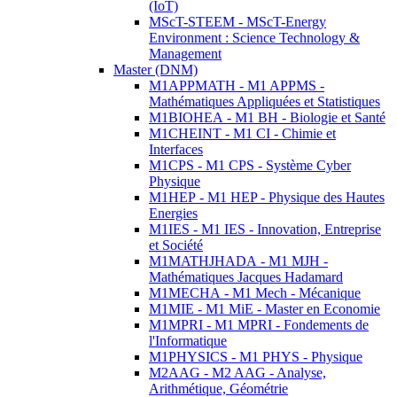
(IoT)
MScT-STEEM - MScT-Energy
Environment : Science Technology &
Management
Master (DNM)
M1APPMATH - M1 APPMS -
Mathématiques Appliquées et Statistiques
M1BIOHEA - M1 BH - Biologie et Santé
M1CHEINT - M1 CI - Chimie et
Interfaces
M1CPS - M1 CPS - Système Cyber
Physique
M1HEP - M1 HEP - Physique des Hautes
Energies
M1IES - M1 IES - Innovation, Entreprise
et Société
M1MATHJHADA - M1 MJH -
Mathématiques Jacques Hadamard
M1MECHA - M1 Mech - Mécanique
M1MIE - M1 MiE - Master en Economie
M1MPRI - M1 MPRI - Fondements de
l'Informatique
M1PHYSICS - M1 PHYS - Physique
M2AAG - M2 AAG - Analyse,
Arithmétique, Géométrie