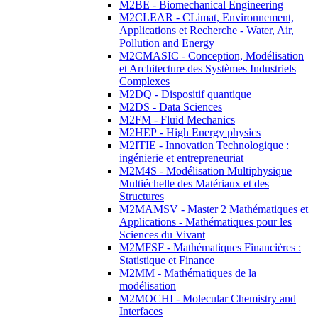
M2BE - Biomechanical Engineering
M2CLEAR - CLimat, Environnement,
Applications et Recherche - Water, Air,
Pollution and Energy
M2CMASIC - Conception, Modélisation
et Architecture des Systèmes Industriels
Complexes
M2DQ - Dispositif quantique
M2DS - Data Sciences
M2FM - Fluid Mechanics
M2HEP - High Energy physics
M2ITIE - Innovation Technologique :
ingénierie et entrepreneuriat
M2M4S - Modélisation Multiphysique
Multiéchelle des Matériaux et des
Structures
M2MAMSV - Master 2 Mathématiques et
Applications - Mathématiques pour les
Sciences du Vivant
M2MFSF - Mathématiques Financières :
Statistique et Finance
M2MM - Mathématiques de la
modélisation
M2MOCHI - Molecular Chemistry and
Interfaces