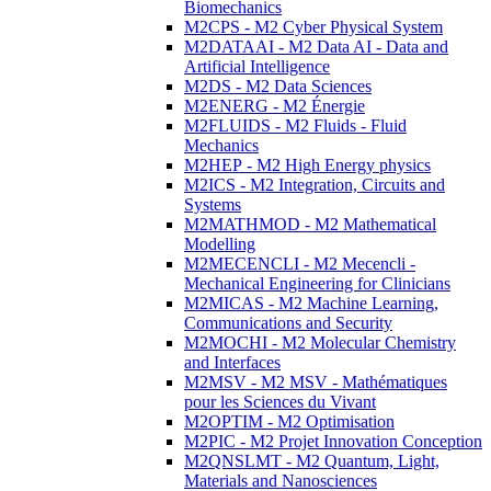
Biomechanics
M2CPS - M2 Cyber Physical System
M2DATAAI - M2 Data AI - Data and
Artificial Intelligence
M2DS - M2 Data Sciences
M2ENERG - M2 Énergie
M2FLUIDS - M2 Fluids - Fluid
Mechanics
M2HEP - M2 High Energy physics
M2ICS - M2 Integration, Circuits and
Systems
M2MATHMOD - M2 Mathematical
Modelling
M2MECENCLI - M2 Mecencli -
Mechanical Engineering for Clinicians
M2MICAS - M2 Machine Learning,
Communications and Security
M2MOCHI - M2 Molecular Chemistry
and Interfaces
M2MSV - M2 MSV - Mathématiques
pour les Sciences du Vivant
M2OPTIM - M2 Optimisation
M2PIC - M2 Projet Innovation Conception
M2QNSLMT - M2 Quantum, Light,
Materials and Nanosciences