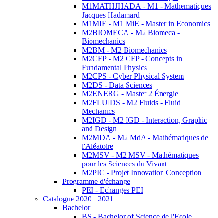
M1MATHJHADA - M1 - Mathematiques
Jacques Hadamard
M1MIE - M1 MiE - Master in Economics
M2BIOMECA - M2 Biomeca -
Biomechanics
M2BM - M2 Biomechanics
M2CFP - M2 CFP - Concepts in
Fundamental Physics
M2CPS - Cyber Physical System
M2DS - Data Sciences
M2ENERG - Master 2 Énergie
M2FLUIDS - M2 Fluids - Fluid
Mechanics
M2IGD - M2 IGD - Interaction, Graphic
and Design
M2MDA - M2 MdA - Mathématiques de
l'Aléatoire
M2MSV - M2 MSV - Mathématiques
pour les Sciences du Vivant
M2PIC - Projet Innovation Conception
Programme d'échange
PEI - Echanges PEI
Catalogue 2020 - 2021
Bachelor
BS - Bachelor of Science de l'Ecole