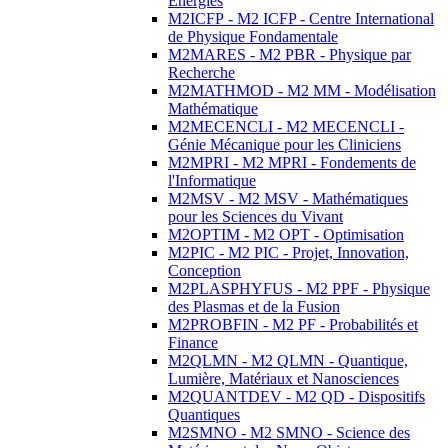
Energies
M2ICFP - M2 ICFP - Centre International
de Physique Fondamentale
M2MARES - M2 PBR - Physique par
Recherche
M2MATHMOD - M2 MM - Modélisation
Mathématique
M2MECENCLI - M2 MECENCLI -
Génie Mécanique pour les Cliniciens
M2MPRI - M2 MPRI - Fondements de
l'Informatique
M2MSV - M2 MSV - Mathématiques
pour les Sciences du Vivant
M2OPTIM - M2 OPT - Optimisation
M2PIC - M2 PIC - Projet, Innovation,
Conception
M2PLASPHYFUS - M2 PPF - Physique
des Plasmas et de la Fusion
M2PROBFIN - M2 PF - Probabilités et
Finance
M2QLMN - M2 QLMN - Quantique,
Lumière, Matériaux et Nanosciences
M2QUANTDEV - M2 QD - Dispositifs
Quantiques
M2SMNO - M2 SMNO - Science des