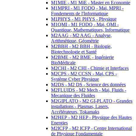
M1MIE - M1 MiE - Master en Economie
M1MPRI - M1 FODQ - Maj. MPRI -
Fondements de l'Informatique
M1PHYS - M1 PHYS - Physique
M1QMI - M1 FODQ - Maj. QMI -
Quantique, Mathematiques, Informatique
M2AAG - M2 AAG - Analyse,
Arithmétique, Géométrie
M2BBH - M2 BBH - Biologie,
Biotechnologie et Santé
M2BME - M2 BME - Ingénierie
BioMédicale
M2CHI - M2 CHI - Chimie et Interfaces
M2CPS - M2 CCSN - Maj. CPS -
Système Cyber Physique
M2DS - M2 DS - Science des données
M2FLUIDS - M2 Mech - Maj. Fluids -
Mecanique des Fluides
M2GIPLATO - M2 GI-PLATO - Grandes
installations - Plasmas, Lasers,
Accélérateurs, Tokamaks
M2HEP - M2 HEP - Physique des Hautes
Energies
M2ICFP - M2 ICFP - Centre International
de Physique Fondamentale