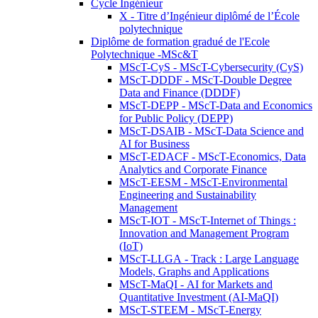
Cycle Ingénieur
X - Titre d’Ingénieur diplômé de l’École
polytechnique
Diplôme de formation gradué de l'Ecole
Polytechnique -MSc&T
MScT-CyS - MScT-Cybersecurity (CyS)
MScT-DDDF - MScT-Double Degree
Data and Finance (DDDF)
MScT-DEPP - MScT-Data and Economics
for Public Policy (DEPP)
MScT-DSAIB - MScT-Data Science and
AI for Business
MScT-EDACF - MScT-Economics, Data
Analytics and Corporate Finance
MScT-EESM - MScT-Environmental
Engineering and Sustainability
Management
MScT-IOT - MScT-Internet of Things :
Innovation and Management Program
(IoT)
MScT-LLGA - Track : Large Language
Models, Graphs and Applications
MScT-MaQI - AI for Markets and
Quantitative Investment (AI-MaQI)
MScT-STEEM - MScT-Energy