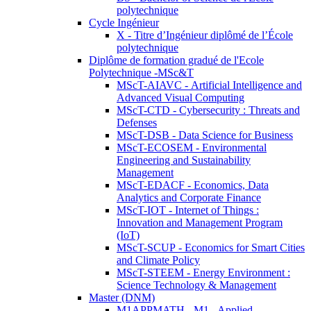
polytechnique
Cycle Ingénieur
X - Titre d’Ingénieur diplômé de l’École
polytechnique
Diplôme de formation gradué de l'Ecole
Polytechnique -MSc&T
MScT-AIAVC - Artificial Intelligence and
Advanced Visual Computing
MScT-CTD - Cybersecurity : Threats and
Defenses
MScT-DSB - Data Science for Business
MScT-ECOSEM - Environmental
Engineering and Sustainability
Management
MScT-EDACF - Economics, Data
Analytics and Corporate Finance
MScT-IOT - Internet of Things :
Innovation and Management Program
(IoT)
MScT-SCUP - Economics for Smart Cities
and Climate Policy
MScT-STEEM - Energy Environment :
Science Technology & Management
Master (DNM)
M1APPMATH - M1 - Applied