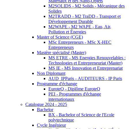
Matériaux et des Nano-Objets
M2SOLIDS - M2 Solids - Mécanique des
Solides
M2TRADD - M2 TraDD - Transport et
Développement Durable
M2WAPE - M2 WAPE - Eau, Air,
Pollution et Énergies
Master of Science (CGE)
MSc Entrepreneurs - MSc X-HEC
Entrepreneurs
Mastère spécialisé (Master)
MS ETRE - MS Energies Renouvelables :
Technologies et Entrepreneuriat (Master)
MS IE - MS Innovation et Entreprenariat
Non Diplomant
AUD_IPParis - AUDITEURS - IP Paris
Programme d'échange
EuroteQ - Diplôme EuroteQ
PEI - Programmes d'échange
internationaux
Catalogue 2024 - 2025
Bachelor
BX - Bachelor of Science de l'Ecole
polytechnique
Cycle Ingénieur