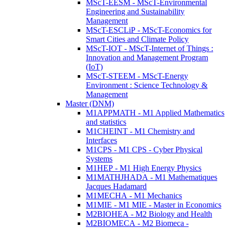
MScT-EESM - MScT-Environmental
Engineering and Sustainability
Management
MScT-ESCLiP - MScT-Economics for
Smart Cities and Climate Policy
MScT-IOT - MScT-Internet of Things :
Innovation and Management Program
(IoT)
MScT-STEEM - MScT-Energy
Environment : Science Technology &
Management
Master (DNM)
M1APPMATH - M1 Applied Mathematics
and statistics
M1CHEINT - M1 Chemistry and
Interfaces
M1CPS - M1 CPS - Cyber Physical
Systems
M1HEP - M1 High Energy Physics
M1MATHJHADA - M1 Mathematiques
Jacques Hadamard
M1MECHA - M1 Mechanics
M1MIE - M1 MIE - Master in Economics
M2BIOHEA - M2 Biology and Health
M2BIOMECA - M2 Biomeca -