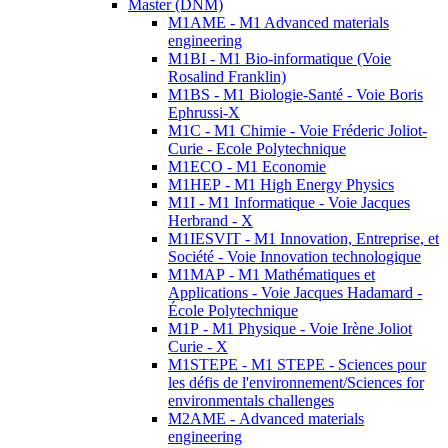
Master (DNM)
M1AME - M1 Advanced materials
engineering
M1BI - M1 Bio-informatique (Voie
Rosalind Franklin)
M1BS - M1 Biologie-Santé - Voie Boris
Ephrussi-X
M1C - M1 Chimie - Voie Fréderic Joliot-
Curie - Ecole Polytechnique
M1ECO - M1 Economie
M1HEP - M1 High Energy Physics
M1I - M1 Informatique - Voie Jacques
Herbrand - X
M1IESVIT - M1 Innovation, Entreprise, et
Société - Voie Innovation technologique
M1MAP - M1 Mathématiques et
Applications - Voie Jacques Hadamard -
École Polytechnique
M1P - M1 Physique - Voie Irène Joliot
Curie - X
M1STEPE - M1 STEPE - Sciences pour
les défis de l'environnement/Sciences for
environmentals challenges
M2AME - Advanced materials
engineering