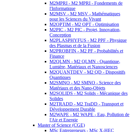
M2MPRI - M2 MPRI - Fondements de
l'Informatique
M2MSV - M2 MSV - Mathématiques
pour les Sciences du Vivant
M2OPTIM - M2 OPT - Optimisation
M2PIC - M2 PIC - Projet, Innovation,
Conception
M2PLASPHYFUS - M2 PPF - Physique
des Plasmas et de la Fusion
M2PROBFIN - M2 PF - Probabilités et
Finance
M2QLMN - M2 QLMN - Quantique,
Lumière, Matériaux et Nanosciences
M2QUANTDEV - M2 QD - Dispositifs
Quantiques
M2SMNO - M2 SMNO - Science des
Matériaux et des Nano-Objets
M2SOLIDS - M2 Solids - Mécanique des
Solides
M2TRADD - M2 TraDD - Transport et
Développement Durable
M2WAPE - M2 WAPE - Eau, Pollution de
l'Air et Energie
Master of Science (CGE)
MSc Entrepreneurs - MSc X-HEC