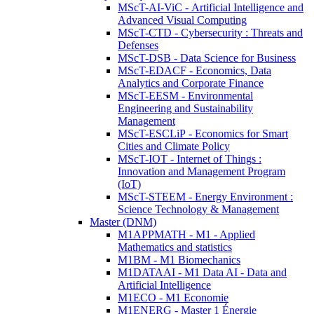
MScT-AI-ViC - Artificial Intelligence and
Advanced Visual Computing
MScT-CTD - Cybersecurity : Threats and
Defenses
MScT-DSB - Data Science for Business
MScT-EDACF - Economics, Data
Analytics and Corporate Finance
MScT-EESM - Environmental
Engineering and Sustainability
Management
MScT-ESCLiP - Economics for Smart
Cities and Climate Policy
MScT-IOT - Internet of Things :
Innovation and Management Program
(IoT)
MScT-STEEM - Energy Environment :
Science Technology & Management
Master (DNM)
M1APPMATH - M1 - Applied
Mathematics and statistics
M1BM - M1 Biomechanics
M1DATAAI - M1 Data AI - Data and
Artificial Intelligence
M1ECO - M1 Economie
M1ENERG - Master 1 Énergie