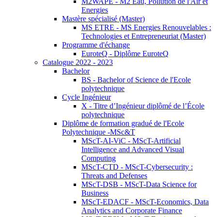
M2WAPE - M2 Eau, Pollution de l'Air et
Energies
Mastère spécialisé (Master)
MS ETRE - MS Energies Renouvelables :
Technologies et Entrepreneuriat (Master)
Programme d'échange
EuroteQ - Diplôme EuroteQ
Catalogue 2022 - 2023
Bachelor
BS - Bachelor of Science de l'Ecole
polytechnique
Cycle Ingénieur
X - Titre d’Ingénieur diplômé de l’École
polytechnique
Diplôme de formation gradué de l'Ecole
Polytechnique -MSc&T
MScT-AI-ViC - MScT-Artificial
Intelligence and Advanced Visual
Computing
MScT-CTD - MScT-Cybersecurity :
Threats and Defenses
MScT-DSB - MScT-Data Science for
Business
MScT-EDACF - MScT-Economics, Data
Analytics and Corporate Finance