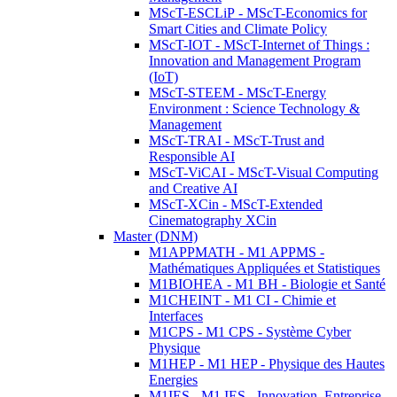
MScT-ESCLiP - MScT-Economics for
Smart Cities and Climate Policy
MScT-IOT - MScT-Internet of Things :
Innovation and Management Program
(IoT)
MScT-STEEM - MScT-Energy
Environment : Science Technology &
Management
MScT-TRAI - MScT-Trust and
Responsible AI
MScT-ViCAI - MScT-Visual Computing
and Creative AI
MScT-XCin - MScT-Extended
Cinematography XCin
Master (DNM)
M1APPMATH - M1 APPMS -
Mathématiques Appliquées et Statistiques
M1BIOHEA - M1 BH - Biologie et Santé
M1CHEINT - M1 CI - Chimie et
Interfaces
M1CPS - M1 CPS - Système Cyber
Physique
M1HEP - M1 HEP - Physique des Hautes
Energies
M1IES - M1 IES - Innovation, Entreprise