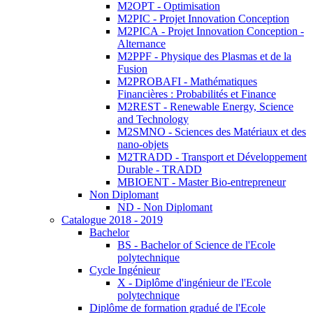
M2OPT - Optimisation
M2PIC - Projet Innovation Conception
M2PICA - Projet Innovation Conception -
Alternance
M2PPF - Physique des Plasmas et de la
Fusion
M2PROBAFI - Mathématiques
Financières : Probabilités et Finance
M2REST - Renewable Energy, Science
and Technology
M2SMNO - Sciences des Matériaux et des
nano-objets
M2TRADD - Transport et Développement
Durable - TRADD
MBIOENT - Master Bio-entrepreneur
Non Diplomant
ND - Non Diplomant
Catalogue 2018 - 2019
Bachelor
BS - Bachelor of Science de l'Ecole
polytechnique
Cycle Ingénieur
X - Diplôme d'ingénieur de l'Ecole
polytechnique
Diplôme de formation gradué de l'Ecole