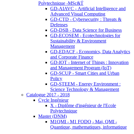
Polytechnique -MSc&T
GD-AIAVC - Artificial Intelligence and
Advanced Visual Computing
GD-CTD - Cybersecurity : Threats &
Defenses
GD-DSB - Data Science for Business
GD-ECOSEM - Ecotechnologies for
Sustainability & Environment
Management
GD-EDACF - Economics, Data Analytics
and Corporate Finance
GD-IOT - Internet of Things : Innovation
and Management Program (IoT)
GD-SCUP - Smart Cities and Urban
Policy
GD-STEEM - Energy Environment :
Science Technology & Management
Catalogue 2017 - 2018
Cycle Ingénieur
X - Diplôme d'ingénieur de l'Ecole
Polytechnique
Master (DNM)
M1QMI - M1 FODQ - Maj. QMI -
Quantique, mathematiques, informatique