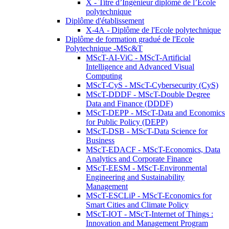
X - Titre d’Ingénieur diplômé de l’École
polytechnique
Diplôme d'établissement
X-4A - Diplôme de l'Ecole polytechnique
Diplôme de formation gradué de l'Ecole
Polytechnique -MSc&T
MScT-AI-ViC - MScT-Artificial
Intelligence and Advanced Visual
Computing
MScT-CyS - MScT-Cybersecurity (CyS)
MScT-DDDF - MScT-Double Degree
Data and Finance (DDDF)
MScT-DEPP - MScT-Data and Economics
for Public Policy (DEPP)
MScT-DSB - MScT-Data Science for
Business
MScT-EDACF - MScT-Economics, Data
Analytics and Corporate Finance
MScT-EESM - MScT-Environmental
Engineering and Sustainability
Management
MScT-ESCLiP - MScT-Economics for
Smart Cities and Climate Policy
MScT-IOT - MScT-Internet of Things :
Innovation and Management Program