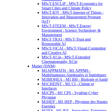
MScT-ESCLiP - MScT-Economics for
Smart Cities and Climate Policy
MScT-IOT - MScT-Internet of Things :
Innovation and Management Program
(IoT)
MScT-STEEM - MScT-Energy
Environment : Science Technology &
Management
MScT-TRAI - MScT-Trust and
Responsible AI
MScT-ViCAI - MScT-Visual Computing
and Creative AI
MScT-XCin - MScT-Extended
Cinematography XCin
Master (DNM)
M1APPMATH - M1 APPMS -
Mathématiques Appliquées et Statistiques
M1BIOHEA - M1 BH - Biologie et Santé
M1CHEINT - M1 CI - Chimie et
Interfaces
M1CPS - M1 CPS - Système Cyber
Physique
M1HEP - M1 HEP - Physique des Hautes
Energies
M1IES - M1 IES - Innovation, Entreprise