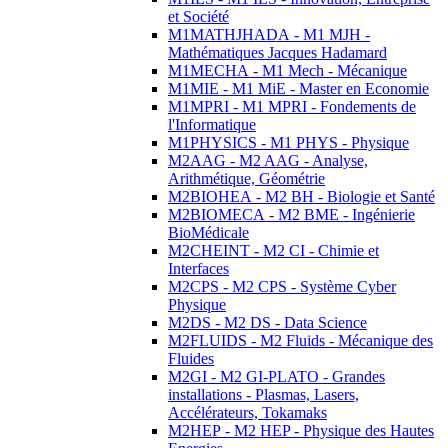
et Société
M1MATHJHADA - M1 MJH -
Mathématiques Jacques Hadamard
M1MECHA - M1 Mech - Mécanique
M1MIE - M1 MiE - Master en Economie
M1MPRI - M1 MPRI - Fondements de
l'Informatique
M1PHYSICS - M1 PHYS - Physique
M2AAG - M2 AAG - Analyse,
Arithmétique, Géométrie
M2BIOHEA - M2 BH - Biologie et Santé
M2BIOMECA - M2 BME - Ingénierie
BioMédicale
M2CHEINT - M2 CI - Chimie et
Interfaces
M2CPS - M2 CPS - Système Cyber
Physique
M2DS - M2 DS - Data Science
M2FLUIDS - M2 Fluids - Mécanique des
Fluides
M2GI - M2 GI-PLATO - Grandes
installations - Plasmas, Lasers,
Accélérateurs, Tokamaks
M2HEP - M2 HEP - Physique des Hautes