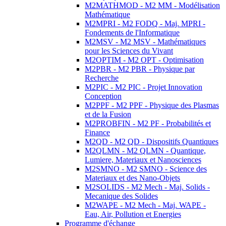
M2MATHMOD - M2 MM - Modélisation
Mathématique
M2MPRI - M2 FODQ - Maj. MPRI -
Fondements de l'Informatique
M2MSV - M2 MSV - Mathématiques
pour les Sciences du Vivant
M2OPTIM - M2 OPT - Optimisation
M2PBR - M2 PBR - Physique par
Recherche
M2PIC - M2 PIC - Projet Innovation
Conception
M2PPF - M2 PPF - Physique des Plasmas
et de la Fusion
M2PROBFIN - M2 PF - Probabilités et
Finance
M2QD - M2 QD - Dispositifs Quantiques
M2QLMN - M2 QLMN - Quantique,
Lumiere, Materiaux et Nanosciences
M2SMNO - M2 SMNO - Science des
Materiaux et des Nano-Objets
M2SOLIDS - M2 Mech - Maj. Solids -
Mecanique des Solides
M2WAPE - M2 Mech - Maj. WAPE -
Eau, Air, Pollution et Energies
Programme d'échange