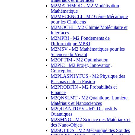
Matériaux et Interfaces
M2MATHMOD - M2 Modélisation
Mathématique
M2MECENCLI - M2 Génie Mécanique
pour les Cliniciens
M2MOCHI - M2 Chimie Moléculaire et
Interfaces
M2MPRI - M2 Fondements de
l'Informatique MPRI
M2MSV - M2 Mathématiques pour les
Sciences du Vivant
M2OPTIM - M2 Optimisation
M2PIC - M2 Projet, Innovation,
Conception
M2PLASPHYFUS - M2 Physique des
Plasmas et de la Fusion
M2PROBFIN - M2 Probabilités et
Finance
M2QNSLMT - M2 Quantique, Lumière,
Matériaux et Nanosciences
M2QUANTDEV - M2 Dispositifs
Quantiques
M2SMNO - M2 Science des Matériaux et
des Nano-Objets
M2SOLIDS - M2 Mécanique des Solides