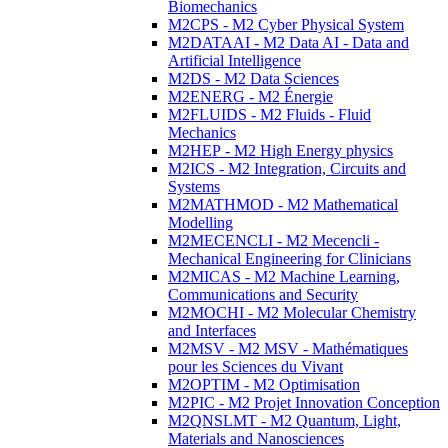
Biomechanics
M2CPS - M2 Cyber Physical System
M2DATAAI - M2 Data AI - Data and
Artificial Intelligence
M2DS - M2 Data Sciences
M2ENERG - M2 Énergie
M2FLUIDS - M2 Fluids - Fluid
Mechanics
M2HEP - M2 High Energy physics
M2ICS - M2 Integration, Circuits and
Systems
M2MATHMOD - M2 Mathematical
Modelling
M2MECENCLI - M2 Mecencli -
Mechanical Engineering for Clinicians
M2MICAS - M2 Machine Learning,
Communications and Security
M2MOCHI - M2 Molecular Chemistry
and Interfaces
M2MSV - M2 MSV - Mathématiques
pour les Sciences du Vivant
M2OPTIM - M2 Optimisation
M2PIC - M2 Projet Innovation Conception
M2QNSLMT - M2 Quantum, Light,
Materials and Nanosciences