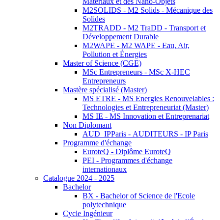
Matériaux et des Nano-Objets
M2SOLIDS - M2 Solids - Mécanique des
Solides
M2TRADD - M2 TraDD - Transport et
Développement Durable
M2WAPE - M2 WAPE - Eau, Air,
Pollution et Énergies
Master of Science (CGE)
MSc Entrepreneurs - MSc X-HEC
Entrepreneurs
Mastère spécialisé (Master)
MS ETRE - MS Energies Renouvelables :
Technologies et Entrepreneuriat (Master)
MS IE - MS Innovation et Entreprenariat
Non Diplomant
AUD_IPParis - AUDITEURS - IP Paris
Programme d'échange
EuroteQ - Diplôme EuroteQ
PEI - Programmes d'échange
internationaux
Catalogue 2024 - 2025
Bachelor
BX - Bachelor of Science de l'Ecole
polytechnique
Cycle Ingénieur