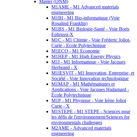
Master (DNM)
M1AME - M1 Advanced materials
engineering
M1BI - M1 Bio-informatique (Voie
Rosalind Franklin)
M1BS - M1 Biologie-Santé - Voie Boris
Ephrussi-X
M1C - M1 Chimie - Voie Fréderic Joliot-
Curie - Ecole Polytechnique
M1ECO - M1 Economie
M1HEP - M1 High Energy Physics
M1I - M1 Informatique - Voie Jacques
Herbrand - X
M1IESVIT - M1 Innovation, Entreprise, et
Société - Voie Innovation technologique
M1MAP - M1 Mathématiques et
Applications - Voie Jacques Hadamard -
École Polytechnique
M1P - M1 Physique - Voie Irène Joliot
Curie - X
M1STEPE - M1 STEPE - Sciences pour
les défis de l'environnement/Sciences for
environmentals challenges
M2AME - Advanced materials
engineering