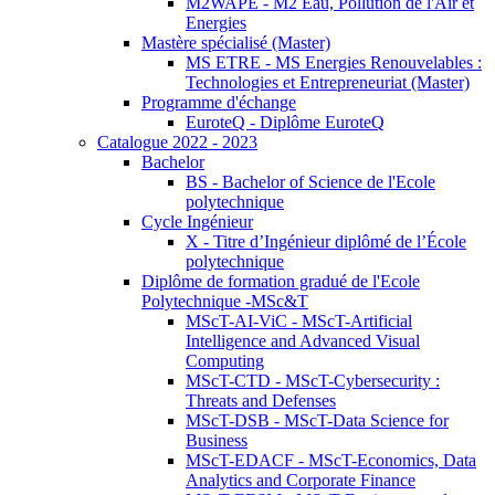
M2WAPE - M2 Eau, Pollution de l'Air et
Energies
Mastère spécialisé (Master)
MS ETRE - MS Energies Renouvelables :
Technologies et Entrepreneuriat (Master)
Programme d'échange
EuroteQ - Diplôme EuroteQ
Catalogue 2022 - 2023
Bachelor
BS - Bachelor of Science de l'Ecole
polytechnique
Cycle Ingénieur
X - Titre d’Ingénieur diplômé de l’École
polytechnique
Diplôme de formation gradué de l'Ecole
Polytechnique -MSc&T
MScT-AI-ViC - MScT-Artificial
Intelligence and Advanced Visual
Computing
MScT-CTD - MScT-Cybersecurity :
Threats and Defenses
MScT-DSB - MScT-Data Science for
Business
MScT-EDACF - MScT-Economics, Data
Analytics and Corporate Finance