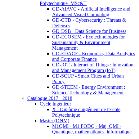
Polytechnique -MSc&T
GD-AIAVC - Artificial Intelligence and
Advanced Visual Computing
GD-CTD - Cybersecurity : Threats &
Defenses
GD-DSB - Data Science for Business
GD-ECOSEM - Ecotechnologies for
Sustainability & Environment
Management
GD-EDACF - Economics, Data Analytics
and Corporate Finance
GD-IOT - Internet of Things : Innovation
and Management Program (IoT)
GD-SCUP - Smart Cities and Urban
Policy
GD-STEEM - Energy Environment :
Science Technology & Management
Catalogue 2017 - 2018
Cycle Ingénieur
X - Diplôme d'ingénieur de l'Ecole
Polytechnique
Master (DNM)
M1QMI - M1 FODQ - Maj. QMI -
Quantique, mathematiques, informatique