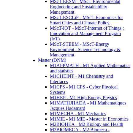
MScT-EESM - MScT-Environmental
Engineering and Sustainability
Management
MScT-ESCLiP - MScT-Economics for
Smart Cities and Climate Policy
MScT-IOT - MScT-Internet of Things :
Innovation and Management Program
(IoT)
MScT-STEEM - MScT-Energy
Environment : Science Technology &
Management
Master (DNM)
M1APPMATH - M1 Applied Mathematics
and statistics
M1CHEINT - M1 Chemistry and
Interfaces
M1CPS - M1 CPS - Cyber Physical
Systems
M1HEP - M1 High Energy Physics
M1MATHJHADA - M1 Mathematiques
Jacques Hadamard
M1MECHA - M1 Mechanics
M1MIE - M1 MIE - Master in Economics
M2BIOHEA - M2 Biology and Health
M2BIOMECA - M2 Biomeca -