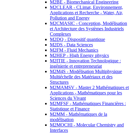
M2BE - Biomechanical Engineering
M2CLEAR - CLimat, Environnement,
Applications et Recherche - Water, Air,
Pollution and Energy
M2CMASIC - Conception, Modélisation
et Architecture des Systèmes Industriels
Complexes
M2DQ - Dispositif quantique
M2DS - Data Sciences
M2FM - Fluid Mechanics
M2HEP - High Energy physics
M2ITIE - Innovation Technologique :
ingénierie et entrepreneuriat
M2M4S - Modélisation Multiphysique
Multiéchelle des Matériaux et des
Structures
M2MAMSV - Master 2 Mathématiques et
Applications - Mathématiques pour les
Sciences du Vivant
M2MFSF - Mathématiques Financières :
Statistique et Finance
M2MM - Mathématiques de la
modélisation
M2MOCHI - Molecular Chemistry and
Interfaces