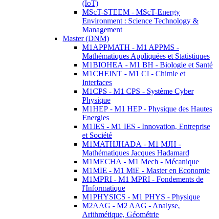
(IoT)
MScT-STEEM - MScT-Energy
Environment : Science Technology &
Management
Master (DNM)
M1APPMATH - M1 APPMS -
Mathématiques Appliquées et Statistiques
M1BIOHEA - M1 BH - Biologie et Santé
M1CHEINT - M1 CI - Chimie et
Interfaces
M1CPS - M1 CPS - Système Cyber
Physique
M1HEP - M1 HEP - Physique des Hautes
Energies
M1IES - M1 IES - Innovation, Entreprise
et Société
M1MATHJHADA - M1 MJH -
Mathématiques Jacques Hadamard
M1MECHA - M1 Mech - Mécanique
M1MIE - M1 MiE - Master en Economie
M1MPRI - M1 MPRI - Fondements de
l'Informatique
M1PHYSICS - M1 PHYS - Physique
M2AAG - M2 AAG - Analyse,
Arithmétique, Géométrie