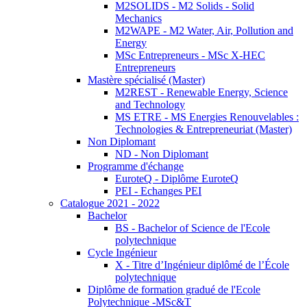
M2SOLIDS - M2 Solids - Solid
Mechanics
M2WAPE - M2 Water, Air, Pollution and
Energy
MSc Entrepreneurs - MSc X-HEC
Entrepreneurs
Mastère spécialisé (Master)
M2REST - Renewable Energy, Science
and Technology
MS ETRE - MS Energies Renouvelables :
Technologies & Entrepreneuriat (Master)
Non Diplomant
ND - Non Diplomant
Programme d'échange
EuroteQ - Diplôme EuroteQ
PEI - Echanges PEI
Catalogue 2021 - 2022
Bachelor
BS - Bachelor of Science de l'Ecole
polytechnique
Cycle Ingénieur
X - Titre d’Ingénieur diplômé de l’École
polytechnique
Diplôme de formation gradué de l'Ecole
Polytechnique -MSc&T