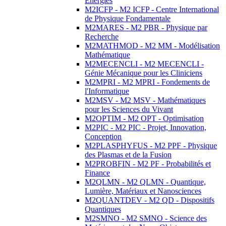
Energies
M2ICFP - M2 ICFP - Centre International
de Physique Fondamentale
M2MARES - M2 PBR - Physique par
Recherche
M2MATHMOD - M2 MM - Modélisation
Mathématique
M2MECENCLI - M2 MECENCLI -
Génie Mécanique pour les Cliniciens
M2MPRI - M2 MPRI - Fondements de
l'Informatique
M2MSV - M2 MSV - Mathématiques
pour les Sciences du Vivant
M2OPTIM - M2 OPT - Optimisation
M2PIC - M2 PIC - Projet, Innovation,
Conception
M2PLASPHYFUS - M2 PPF - Physique
des Plasmas et de la Fusion
M2PROBFIN - M2 PF - Probabilités et
Finance
M2QLMN - M2 QLMN - Quantique,
Lumière, Matériaux et Nanosciences
M2QUANTDEV - M2 QD - Dispositifs
Quantiques
M2SMNO - M2 SMNO - Science des