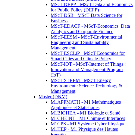
MScT-DEPP - MScT-Data and Economics
for Public Policy (DEPP)
MScT-DSB - MScT-Data Science for
Business
MScT-EDACF - MScT-Economics, Data
Analytics and Corporate Finance
MScT-EESM - MScT-Environmental
Engineering and Sustainability
Management
MScT-ESCLiP - MScT-Economics for
Smart Cities and Climate Policy
MScT-IOT - MScT-Internet of Things :
Innovation and Management Program
(IoT)
MScT-STEEM - MScT-Energy
Environment : Science Technology &
Management
Master (DNM)
M1APPMATH - M1 Mathématiques
Appliquées et Statistiques
M1BIOHEA - M1 Biologie et Santé
M1CHEINT - M1 Chimie et Interfaces
M1CPS - M1 Système Cyber Physique
M1HEP - M1 Physique des Hautes
Energies