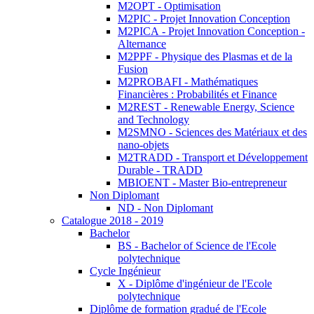
M2OPT - Optimisation
M2PIC - Projet Innovation Conception
M2PICA - Projet Innovation Conception -
Alternance
M2PPF - Physique des Plasmas et de la
Fusion
M2PROBAFI - Mathématiques
Financières : Probabilités et Finance
M2REST - Renewable Energy, Science
and Technology
M2SMNO - Sciences des Matériaux et des
nano-objets
M2TRADD - Transport et Développement
Durable - TRADD
MBIOENT - Master Bio-entrepreneur
Non Diplomant
ND - Non Diplomant
Catalogue 2018 - 2019
Bachelor
BS - Bachelor of Science de l'Ecole
polytechnique
Cycle Ingénieur
X - Diplôme d'ingénieur de l'Ecole
polytechnique
Diplôme de formation gradué de l'Ecole