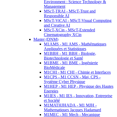
Environment : Science Technology &
Management
MScT-TRAI - MScT-Trust and
Responsible AI
MScT-ViCAI - MScT-Visual Computing
and Creative AI
MScT-XCin - MScT-Extended
Cinematography XCin
Master (DNM)
M1AMS - M1 AMS - Mathématiques
Appliquées et Statistiques
M1BBH - M1 BBH - Biologie,
Biotechnologie et Santé
M1BME - M1 BME - Ingénierie
BioMédicale
M1CHI - M1 CHI - Chimie et Interfaces
M1CPS - M1 CCSN - Maj. CPS -
Système Cyber Physique
M1HEP - M1 HEP - Physique des Hautes
Energies
M1IES - M1 IES - Innovation, Entreprise
et Société
M1MATHJHADA - M1 MJH -
Mathematiques Jacques Hadamard
M1MEC - M1 Mech - Mecanique