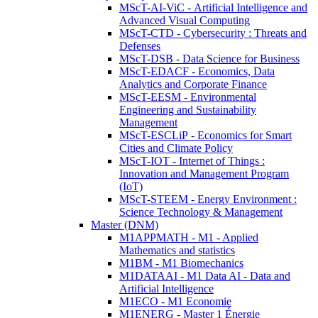
MScT-AI-ViC - Artificial Intelligence and
Advanced Visual Computing
MScT-CTD - Cybersecurity : Threats and
Defenses
MScT-DSB - Data Science for Business
MScT-EDACF - Economics, Data
Analytics and Corporate Finance
MScT-EESM - Environmental
Engineering and Sustainability
Management
MScT-ESCLiP - Economics for Smart
Cities and Climate Policy
MScT-IOT - Internet of Things :
Innovation and Management Program
(IoT)
MScT-STEEM - Energy Environment :
Science Technology & Management
Master (DNM)
M1APPMATH - M1 - Applied
Mathematics and statistics
M1BM - M1 Biomechanics
M1DATAAI - M1 Data AI - Data and
Artificial Intelligence
M1ECO - M1 Economie
M1ENERG - Master 1 Énergie