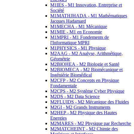
M1IES - M1 Innovation, Entreprise et
Société
M1MATHJHADA - M1 Mathématiques
Jacques Hadamard
M1MECHA - M1 Mécanique
M1MIE - M1 en Economie
M1MPRI - M1 Fondements de
l'Informatique MPRI
M1PHYSICS - M1 Physique
M2AAG - M2 Analyse, Arithmétique,
Géométrie
M2BIOHEA - M2 Biologie et Santé
M2BIOMECA - M2 Biomécanique et
Ingéniérie Biomédical
M2CFP - M2 Concepts en Physique
Fondamentale
M2CPS - M2 Système Cyber Physique
M2DS - M2 Data Science
M2FLUIDS - M2 Mécanique des Fluides
M2GI - M2 Grands Instruments
M2HEP - M2 Physique des Hautes
Energies
M2MARES - M2 Physique par Recherche
M2MATCHEINT - M2 Chimie des