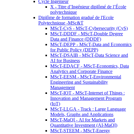
Cycle Ingénieur
X - Titre d’Ingénieur diplômé de l’École
polytechnique
Diplôme de formation gradué de l'Ecole
Polytechnique -MSc&T
MScT-CyS - MScT-Cybersecurity (CyS)
MScT-DDDF - MScT-Double Degree
Data and Finance (DDDF)
MScT-DEPP - MScT-Data and Economics
for Public Policy (DEPP)
MScT-DSAIB - MScT-Data Science and
AI for Business
MScT-EDACF - MScT-Economics, Data
Analytics and Corporate Finance
MScT-EESM - MScT-Environmental
Engineering and Sustainability
Management
MScT-IOT - MScT-Internet of Things :
Innovation and Management Program
(IoT)
MScT-LLGA - Track : Large Language
Models, Graphs and Applications
MScT-MaQI - AI for Markets and
Quantitative Investment (AI-MaQI)
MScT-STEEM - MScT-Energy