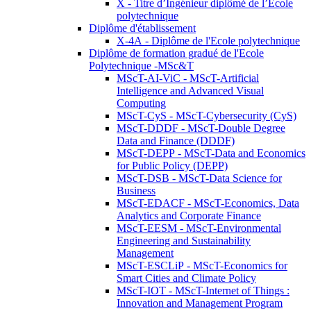
X - Titre d’Ingénieur diplômé de l’École
polytechnique
Diplôme d'établissement
X-4A - Diplôme de l'Ecole polytechnique
Diplôme de formation gradué de l'Ecole
Polytechnique -MSc&T
MScT-AI-ViC - MScT-Artificial
Intelligence and Advanced Visual
Computing
MScT-CyS - MScT-Cybersecurity (CyS)
MScT-DDDF - MScT-Double Degree
Data and Finance (DDDF)
MScT-DEPP - MScT-Data and Economics
for Public Policy (DEPP)
MScT-DSB - MScT-Data Science for
Business
MScT-EDACF - MScT-Economics, Data
Analytics and Corporate Finance
MScT-EESM - MScT-Environmental
Engineering and Sustainability
Management
MScT-ESCLiP - MScT-Economics for
Smart Cities and Climate Policy
MScT-IOT - MScT-Internet of Things :
Innovation and Management Program