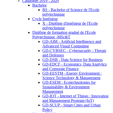
Catalogue 2019 - 2020
Bachelor
BS - Bachelor of Science de l'Ecole
polytechnique
Cycle Ingénieur
X - Diplôme d'ingénieur de l'Ecole
polytechnique
Diplôme de formation gradué de l'Ecole
Polytechnique -MSc&T
GD-AIM - Artificial Intelligence and
Advanced Visual Computing
GD-CYBSEC - Cybersecurity : Threats
and Defenses
GD-DSB - Data Science for Business
GD-EDCF - Economics, Data Analytics
and Corporate Finance
GD-EESTM - Energy Environment :
Science Technology & Management
GD-ESEM - Ecotechnologies for
Sustainability & Environment
Management
GD-IOT - Internet of Things : Innovation
and Management Program (IoT)
GD-SCUP - Smart Cities and Urban
Policy