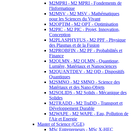
M2MPRI - M2 MPRI - Fondements de
l'Informatique
M2MSV - M2 MSV - Mathématiques
pour les Sciences du Vivant
M2OPTIM - M2 OPT - Optimisation
M2PIC - M2 PIC - Projet, Innovation,
Conception
M2PLASPHYFUS - M2 PPF - Physique
des Plasmas et de la Fusion
M2PROBFIN - M2 PF - Probabilités et
Finance
M2QLMN - M2 QLMN - Quantique,
Lumière, Matériaux et Nanosciences
M2QUANTDEV - M2 QD - Dispositifs
Quantiques
M2SMNO - M2 SMNO - Science des
Matériaux et des Nano-Objets
M2SOLIDS - M2 Solids - Mécanique des
Solides
M2TRADD - M2 TraDD - Transport et
Développement Durable
M2WAPE - M2 WAPE - Eau, Pollution de
l'Air et Energie
Master of Science (CGE)
MSc Entrepreneurs - MSc X-HEC