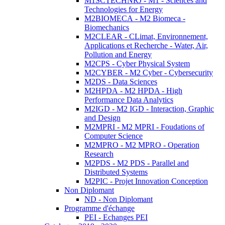
M1SCTECHNRJ - M1 - Sciences and
Technologies for Energy
M2BIOMECA - M2 Biomeca -
Biomechanics
M2CLEAR - CLimat, Environnement,
Applications et Recherche - Water, Air,
Pollution and Energy
M2CPS - Cyber Physical System
M2CYBER - M2 Cyber - Cybersecurity
M2DS - Data Sciences
M2HPDA - M2 HPDA - High
Performance Data Analytics
M2IGD - M2 IGD - Interaction, Graphic
and Design
M2MPRI - M2 MPRI - Foudations of
Computer Science
M2MPRO - M2 MPRO - Operation
Research
M2PDS - M2 PDS - Parallel and
Distributed Systems
M2PIC - Projet Innovation Conception
Non Diplomant
ND - Non Diplomant
Programme d'échange
PEI - Echanges PEI