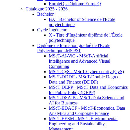
EuroteQ - Diplôme EuroteQ
Catalogue 2025 - 2026
Bachelor
BX - Bachelor of Science de l'Ecole
polytechnique
Cycle Ingénieur
X - Titre d’Ingénieur diplômé de l’École
polytechnique
Diplôme de formation gradué de l'Ecole
Polytechnique -MSc&T
MScT-AI-ViC - MScT-Artificial
Intelligence and Advanced Visual
Computing
MScT-CyS - MScT-Cybersecurity (CyS)
MScT-DDDF - MScT-Double Degree
Data and Finance (DDDF)
MScT-DEPP - MScT-Data and Economics
for Public Policy (DEPP)
MScT-DSAIB - MScT-Data Science and
AI for Business
MScT-EDACF - MScT-Economics, Data
Analytics and Corporate Finance
MScT-EESM - MScT-Environmental
Engineering and Sustainability
Management