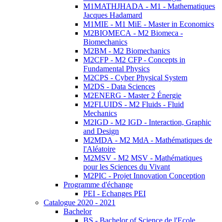
M1MATHJHADA - M1 - Mathematiques
Jacques Hadamard
M1MIE - M1 MiE - Master in Economics
M2BIOMECA - M2 Biomeca -
Biomechanics
M2BM - M2 Biomechanics
M2CFP - M2 CFP - Concepts in
Fundamental Physics
M2CPS - Cyber Physical System
M2DS - Data Sciences
M2ENERG - Master 2 Énergie
M2FLUIDS - M2 Fluids - Fluid
Mechanics
M2IGD - M2 IGD - Interaction, Graphic
and Design
M2MDA - M2 MdA - Mathématiques de
l'Aléatoire
M2MSV - M2 MSV - Mathématiques
pour les Sciences du Vivant
M2PIC - Projet Innovation Conception
Programme d'échange
PEI - Echanges PEI
Catalogue 2020 - 2021
Bachelor
BS - Bachelor of Science de l'Ecole