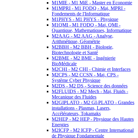
M1MIE - M1 MiE - Master en Economie
M1MPRI - M1 FODQ - Maj. MPRI -
Fondements de l'Informatique
M1PHYS - M1 PHYS - Physique
M1QMI - M1 FODQ - Maj. QMI -
Quantique, Mathematiques, Informatique
M2AAG - M2 AAG - Analyse,
Arithmétique, Géométrie
M2BBH - M2 BBH - Biologie,
Biotechnologie et Santé
M2BME - M2 BME - Ingénierie
BioMédicale
M2CHI - M2 CHI - Chimie et Interfaces
M2CPS - M2 CCSN - Maj. CPS -
Système Cyber Physique
M2DS - M2 DS - Science des données
M2FLUIDS - M2 Mech - Maj. Fluids -
Mecanique des Fluides
M2GIPLATO - M2 GI-PLATO - Grandes
installations - Plasmas, Lasers,
Accélérateurs, Tokamaks
M2HEP - M2 HEP - Physique des Hautes
Energies
M2ICFP - M2 ICFP - Centre International
de Physique Fondamentale