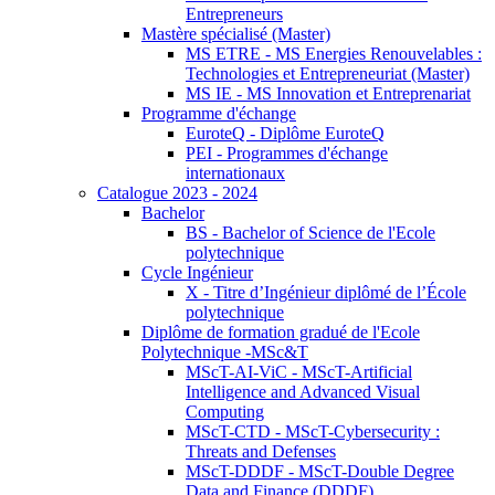
Entrepreneurs
Mastère spécialisé (Master)
MS ETRE - MS Energies Renouvelables :
Technologies et Entrepreneuriat (Master)
MS IE - MS Innovation et Entreprenariat
Programme d'échange
EuroteQ - Diplôme EuroteQ
PEI - Programmes d'échange
internationaux
Catalogue 2023 - 2024
Bachelor
BS - Bachelor of Science de l'Ecole
polytechnique
Cycle Ingénieur
X - Titre d’Ingénieur diplômé de l’École
polytechnique
Diplôme de formation gradué de l'Ecole
Polytechnique -MSc&T
MScT-AI-ViC - MScT-Artificial
Intelligence and Advanced Visual
Computing
MScT-CTD - MScT-Cybersecurity :
Threats and Defenses
MScT-DDDF - MScT-Double Degree
Data and Finance (DDDF)