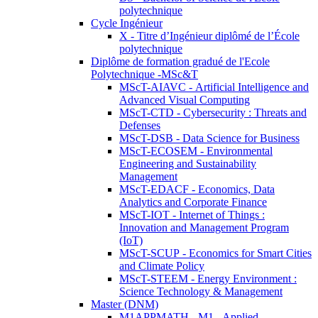
polytechnique
Cycle Ingénieur
X - Titre d’Ingénieur diplômé de l’École
polytechnique
Diplôme de formation gradué de l'Ecole
Polytechnique -MSc&T
MScT-AIAVC - Artificial Intelligence and
Advanced Visual Computing
MScT-CTD - Cybersecurity : Threats and
Defenses
MScT-DSB - Data Science for Business
MScT-ECOSEM - Environmental
Engineering and Sustainability
Management
MScT-EDACF - Economics, Data
Analytics and Corporate Finance
MScT-IOT - Internet of Things :
Innovation and Management Program
(IoT)
MScT-SCUP - Economics for Smart Cities
and Climate Policy
MScT-STEEM - Energy Environment :
Science Technology & Management
Master (DNM)
M1APPMATH - M1 - Applied