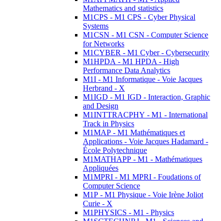
Mathematics and statistics
M1CPS - M1 CPS - Cyber Physical
Systems
M1CSN - M1 CSN - Computer Science
for Networks
M1CYBER - M1 Cyber - Cybersecurity
M1HPDA - M1 HPDA - High
Performance Data Analytics
M1I - M1 Informatique - Voie Jacques
Herbrand - X
M1IGD - M1 IGD - Interaction, Graphic
and Design
M1INTTRACPHY - M1 - International
Track in Physics
M1MAP - M1 Mathématiques et
Applications - Voie Jacques Hadamard -
École Polytechnique
M1MATHAPP - M1 - Mathématiques
Appliquées
M1MPRI - M1 MPRI - Foudations of
Computer Science
M1P - M1 Physique - Voie Irène Joliot
Curie - X
M1PHYSICS - M1 - Physics