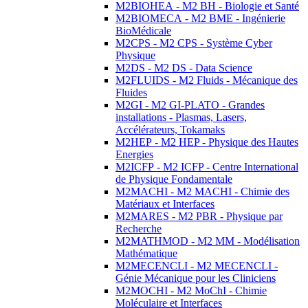
M2BIOHEA - M2 BH - Biologie et Santé
M2BIOMECA - M2 BME - Ingénierie
BioMédicale
M2CPS - M2 CPS - Système Cyber
Physique
M2DS - M2 DS - Data Science
M2FLUIDS - M2 Fluids - Mécanique des
Fluides
M2GI - M2 GI-PLATO - Grandes
installations - Plasmas, Lasers,
Accélérateurs, Tokamaks
M2HEP - M2 HEP - Physique des Hautes
Energies
M2ICFP - M2 ICFP - Centre International
de Physique Fondamentale
M2MACHI - M2 MACHI - Chimie des
Matériaux et Interfaces
M2MARES - M2 PBR - Physique par
Recherche
M2MATHMOD - M2 MM - Modélisation
Mathématique
M2MECENCLI - M2 MECENCLI -
Génie Mécanique pour les Cliniciens
M2MOCHI - M2 MoChI - Chimie
Moléculaire et Interfaces