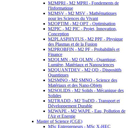
M2MPRI - M2 MPRI - Fondements de
l'Informatique
M2MSV - M2 MSV - Mathématiques
pour les Sciences du Vivant
M2OPTIM - M2 OPT - Optimisation
M2PIC - M2 PIC - Projet, Innovation,
Conception
M2PLASPHYFUS - M2 PPF - Physique
des Plasmas et de la Fusion
M2PROBFIN - M2 PF - Probabilités et
Finance
M2QLMN - M2 QLMN - Quantique,
Lumière, Matériaux et Nanosciences
M2QUANTDEV - M2 QD - Dispositifs
Quantiques
M2SMNO - M2 SMNO - Science des
Matériaux et des Nano-Objets
M2SOLIDS - M2 Solids - Mécanique des
Solides
M2TRADD - M2 TraDD - Transport et
Développement Durable
M2WAPE - M2 WAPE - Eau, Pollution de
l'Air et Energie
Master of Science (CGE)
MSc Entrepreneurs - MSc X-HEC