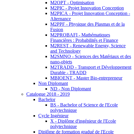
M2OPT - Optimisation
M2PIC - Projet Innovation Conception
M2PICA - Projet Innovation Conception -
Alternance
M2PPF - Physique des Plasmas et de la
Fusion
M2PROBAFI - Mathématiques
Financières : Probabilités et Finance
M2REST - Renewable Energy, Science
and Technology
M2SMNO - Sciences des Matériaux et des
nano-objets
M2TRADD - Transport et Développement
Durable - TRADD
MBIOENT - Master Bio-entrepreneur
Non Diplomant
ND - Non Diplomant
Catalogue 2018 - 2019
Bachelor
BS - Bachelor of Science de l'Ecole
polytechnique
Cycle Ingénieur
X - Diplôme d'ingénieur de l'Ecole
polytechnique
Diplôme de formation gradué de l'Ecole