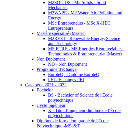
M2SOLIDS - M2 Solids - Solid
Mechanics
M2WAPE - M2 Water, Air, Pollution and
Energy
MSc Entrepreneurs - MSc X-HEC
Entrepreneurs
Mastère spécialisé (Master)
M2REST - Renewable Energy, Science
and Technology
MS ETRE - MS Energies Renouvelables :
Technologies & Entrepreneuriat (Master)
Non Diplomant
ND - Non Diplomant
Programme d'échange
EuroteQ - Diplôme EuroteQ
PEI - Echanges PEI
Catalogue 2021 - 2022
Bachelor
BS - Bachelor of Science de l'Ecole
polytechnique
Cycle Ingénieur
X - Titre d’Ingénieur diplômé de l’École
polytechnique
Diplôme de formation gradué de l'Ecole
Polytechnique -MSc&T