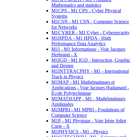
Mathematics and statistics
M1CPS - M1 CPS - Cyber Physical
Systems
M1CSN - M1 CSN - Computer Science
for Networks
M1CYBER - M1 Cyber - Cybersecurity
M1HPDA - M1 HPDA - High
Performance Data Analytics
M1I - M1 Informatique - Voie Jacques
Herbrand - X
M1IGD - M1 IGD - Interaction, Graphic
and Design
M1INTTRACPHY - M1 - International
Track in Physics
M1MAP - M1 Mathématiques et
Applications - Voie Jacques Hadamard -
École Polytechnique
M1MATHAPP - M1 - Mathématiques
Appliquées
M1MPRI - M1 MPRI - Foudations of
Computer Science
M1P - M1 Physique - Voie Irène Joliot
Curie - X
M1PHYSICS - M1 - Physics