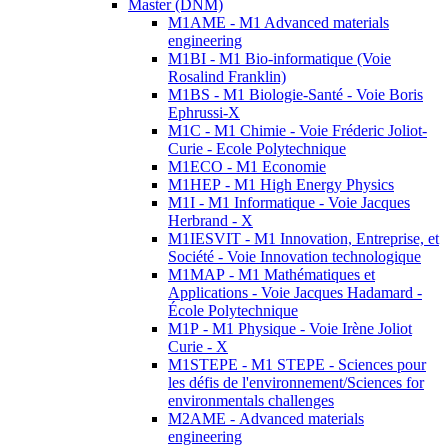
Master (DNM)
M1AME - M1 Advanced materials
engineering
M1BI - M1 Bio-informatique (Voie
Rosalind Franklin)
M1BS - M1 Biologie-Santé - Voie Boris
Ephrussi-X
M1C - M1 Chimie - Voie Fréderic Joliot-
Curie - Ecole Polytechnique
M1ECO - M1 Economie
M1HEP - M1 High Energy Physics
M1I - M1 Informatique - Voie Jacques
Herbrand - X
M1IESVIT - M1 Innovation, Entreprise, et
Société - Voie Innovation technologique
M1MAP - M1 Mathématiques et
Applications - Voie Jacques Hadamard -
École Polytechnique
M1P - M1 Physique - Voie Irène Joliot
Curie - X
M1STEPE - M1 STEPE - Sciences pour
les défis de l'environnement/Sciences for
environmentals challenges
M2AME - Advanced materials
engineering