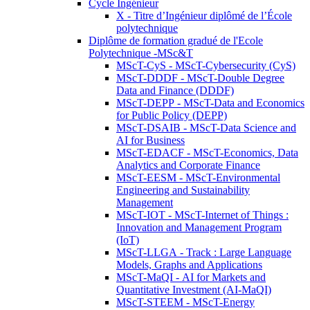
Cycle Ingénieur
X - Titre d’Ingénieur diplômé de l’École
polytechnique
Diplôme de formation gradué de l'Ecole
Polytechnique -MSc&T
MScT-CyS - MScT-Cybersecurity (CyS)
MScT-DDDF - MScT-Double Degree
Data and Finance (DDDF)
MScT-DEPP - MScT-Data and Economics
for Public Policy (DEPP)
MScT-DSAIB - MScT-Data Science and
AI for Business
MScT-EDACF - MScT-Economics, Data
Analytics and Corporate Finance
MScT-EESM - MScT-Environmental
Engineering and Sustainability
Management
MScT-IOT - MScT-Internet of Things :
Innovation and Management Program
(IoT)
MScT-LLGA - Track : Large Language
Models, Graphs and Applications
MScT-MaQI - AI for Markets and
Quantitative Investment (AI-MaQI)
MScT-STEEM - MScT-Energy