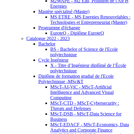
M2WAPE - M2 Eau, Pollution de l'Air et
Energies
Mastère spécialisé (Master)
MS ETRE - MS Energies Renouvelables :
Technologies et Entrepreneuriat (Master)
Programme d'échange
EuroteQ - Diplôme EuroteQ
Catalogue 2022 - 2023
Bachelor
BS - Bachelor of Science de l'Ecole
polytechnique
Cycle Ingénieur
X - Titre d’Ingénieur diplômé de l’École
polytechnique
Diplôme de formation gradué de l'Ecole
Polytechnique -MSc&T
MScT-AI-ViC - MScT-Artificial
Intelligence and Advanced Visual
Computing
MScT-CTD - MScT-Cybersecurity :
Threats and Defenses
MScT-DSB - MScT-Data Science for
Business
MScT-EDACF - MScT-Economics, Data
Analytics and Corporate Finance