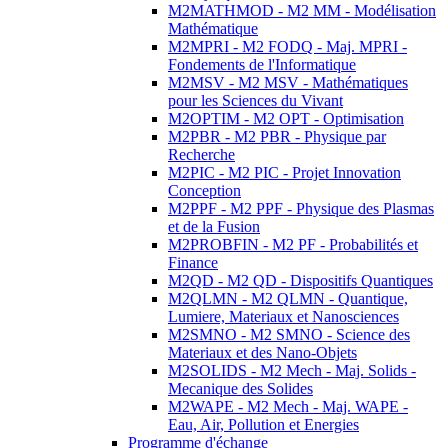
M2MATHMOD - M2 MM - Modélisation
Mathématique
M2MPRI - M2 FODQ - Maj. MPRI -
Fondements de l'Informatique
M2MSV - M2 MSV - Mathématiques
pour les Sciences du Vivant
M2OPTIM - M2 OPT - Optimisation
M2PBR - M2 PBR - Physique par
Recherche
M2PIC - M2 PIC - Projet Innovation
Conception
M2PPF - M2 PPF - Physique des Plasmas
et de la Fusion
M2PROBFIN - M2 PF - Probabilités et
Finance
M2QD - M2 QD - Dispositifs Quantiques
M2QLMN - M2 QLMN - Quantique,
Lumiere, Materiaux et Nanosciences
M2SMNO - M2 SMNO - Science des
Materiaux et des Nano-Objets
M2SOLIDS - M2 Mech - Maj. Solids -
Mecanique des Solides
M2WAPE - M2 Mech - Maj. WAPE -
Eau, Air, Pollution et Energies
Programme d'échange