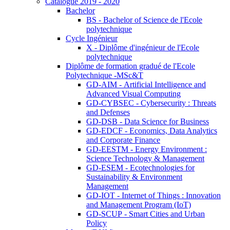
Catalogue 2019 - 2020
Bachelor
BS - Bachelor of Science de l'Ecole
polytechnique
Cycle Ingénieur
X - Diplôme d'ingénieur de l'Ecole
polytechnique
Diplôme de formation gradué de l'Ecole
Polytechnique -MSc&T
GD-AIM - Artificial Intelligence and
Advanced Visual Computing
GD-CYBSEC - Cybersecurity : Threats
and Defenses
GD-DSB - Data Science for Business
GD-EDCF - Economics, Data Analytics
and Corporate Finance
GD-EESTM - Energy Environment :
Science Technology & Management
GD-ESEM - Ecotechnologies for
Sustainability & Environment
Management
GD-IOT - Internet of Things : Innovation
and Management Program (IoT)
GD-SCUP - Smart Cities and Urban
Policy