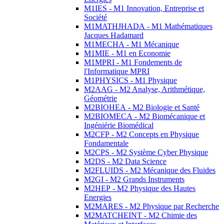
M1IES - M1 Innovation, Entreprise et
Société
M1MATHJHADA - M1 Mathématiques
Jacques Hadamard
M1MECHA - M1 Mécanique
M1MIE - M1 en Economie
M1MPRI - M1 Fondements de
l'Informatique MPRI
M1PHYSICS - M1 Physique
M2AAG - M2 Analyse, Arithmétique,
Géométrie
M2BIOHEA - M2 Biologie et Santé
M2BIOMECA - M2 Biomécanique et
Ingéniérie Biomédical
M2CFP - M2 Concepts en Physique
Fondamentale
M2CPS - M2 Système Cyber Physique
M2DS - M2 Data Science
M2FLUIDS - M2 Mécanique des Fluides
M2GI - M2 Grands Instruments
M2HEP - M2 Physique des Hautes
Energies
M2MARES - M2 Physique par Recherche
M2MATCHEINT - M2 Chimie des