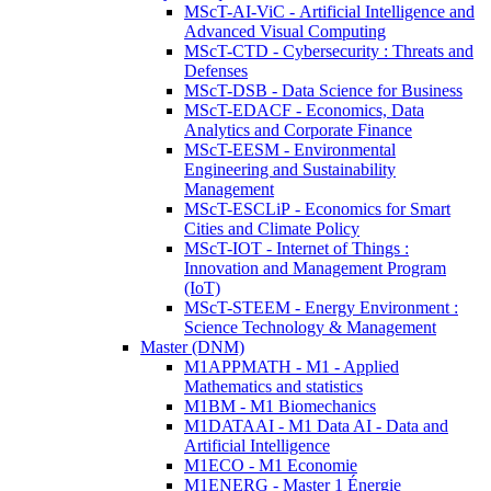
MScT-AI-ViC - Artificial Intelligence and
Advanced Visual Computing
MScT-CTD - Cybersecurity : Threats and
Defenses
MScT-DSB - Data Science for Business
MScT-EDACF - Economics, Data
Analytics and Corporate Finance
MScT-EESM - Environmental
Engineering and Sustainability
Management
MScT-ESCLiP - Economics for Smart
Cities and Climate Policy
MScT-IOT - Internet of Things :
Innovation and Management Program
(IoT)
MScT-STEEM - Energy Environment :
Science Technology & Management
Master (DNM)
M1APPMATH - M1 - Applied
Mathematics and statistics
M1BM - M1 Biomechanics
M1DATAAI - M1 Data AI - Data and
Artificial Intelligence
M1ECO - M1 Economie
M1ENERG - Master 1 Énergie