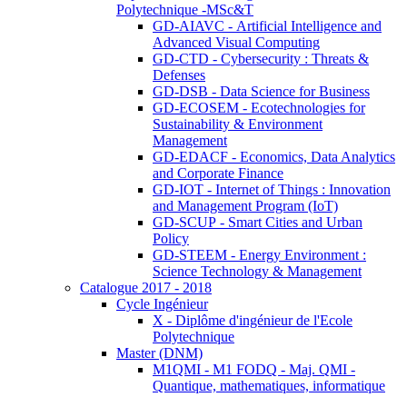
Polytechnique -MSc&T
GD-AIAVC - Artificial Intelligence and
Advanced Visual Computing
GD-CTD - Cybersecurity : Threats &
Defenses
GD-DSB - Data Science for Business
GD-ECOSEM - Ecotechnologies for
Sustainability & Environment
Management
GD-EDACF - Economics, Data Analytics
and Corporate Finance
GD-IOT - Internet of Things : Innovation
and Management Program (IoT)
GD-SCUP - Smart Cities and Urban
Policy
GD-STEEM - Energy Environment :
Science Technology & Management
Catalogue 2017 - 2018
Cycle Ingénieur
X - Diplôme d'ingénieur de l'Ecole
Polytechnique
Master (DNM)
M1QMI - M1 FODQ - Maj. QMI -
Quantique, mathematiques, informatique