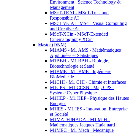
Environment : Science Technology &
Management
MScT-TRAI - MScT-Trust and
Responsible AI
MScT-ViCAI - MScT-Visual Computing
and Creative AI
MScT-XCin - MScT-Extended
Cinematography XCin
Master (DNM)
M1AMS - M1 AMS - Mathématiques
Appliquées et Statistiques
M1BBH - M1 BBH - Biologie,
Biotechnologie et Santé
M1BME - M1 BME - Ingénierie
BioMédicale
M1CHI - M1 CHI - Chimie et Interfaces
M1CPS - M1 CCSN - Maj. CPS -
Système Cyber Physique
M1HEP - M1 HEP - Physique des Hautes
Energies
M1IES - M1 IES - Innovation, Entreprise
et Société
M1MATHJHADA - M1 MJH -
Mathematiques Jacques Hadamard
M1MEC - M1 Mech - Mecanique