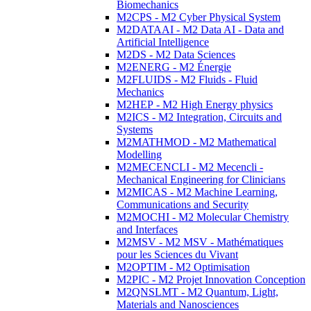
Biomechanics
M2CPS - M2 Cyber Physical System
M2DATAAI - M2 Data AI - Data and
Artificial Intelligence
M2DS - M2 Data Sciences
M2ENERG - M2 Énergie
M2FLUIDS - M2 Fluids - Fluid
Mechanics
M2HEP - M2 High Energy physics
M2ICS - M2 Integration, Circuits and
Systems
M2MATHMOD - M2 Mathematical
Modelling
M2MECENCLI - M2 Mecencli -
Mechanical Engineering for Clinicians
M2MICAS - M2 Machine Learning,
Communications and Security
M2MOCHI - M2 Molecular Chemistry
and Interfaces
M2MSV - M2 MSV - Mathématiques
pour les Sciences du Vivant
M2OPTIM - M2 Optimisation
M2PIC - M2 Projet Innovation Conception
M2QNSLMT - M2 Quantum, Light,
Materials and Nanosciences