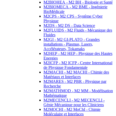
M2BIOHEA - M2 BH - Biologie et Santé
M2BIOMECA - M2 BME - Ingénierie
BioMédicale
M2CPS - M2 CPS - Système Cyber
Physique
M2DS - M2 DS - Data Science
M2FLUIDS - M2 Fluids - Mécanique des
Fluides
M2GI - M2 GI-PLATO - Grandes
installations - Plasmas, Lasers,
Accélérateurs, Tokamaks
M2HEP - M2 HEP - Physique des Hautes
Energies
M2ICFP - M2 ICFP - Centre International
de Physique Fondamentale
M2MACHI - M2 MACHI - Chimie des
Matériaux et Interfaces
M2MARES - M2 PBR - Physique par
Recherche
M2MATHMOD - M2 MM - Modélisation
Mathématique
M2MECENCLI - M2 MECENCLI -
Génie Mécanique pour les Cliniciens
M2MOCHI - M2 MoChI - Chimie
Moléculaire et Interfaces