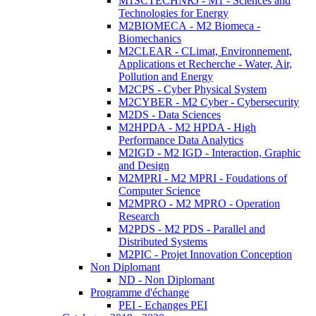
M1SCTECHNRJ - M1 - Sciences and
Technologies for Energy
M2BIOMECA - M2 Biomeca -
Biomechanics
M2CLEAR - CLimat, Environnement,
Applications et Recherche - Water, Air,
Pollution and Energy
M2CPS - Cyber Physical System
M2CYBER - M2 Cyber - Cybersecurity
M2DS - Data Sciences
M2HPDA - M2 HPDA - High
Performance Data Analytics
M2IGD - M2 IGD - Interaction, Graphic
and Design
M2MPRI - M2 MPRI - Foudations of
Computer Science
M2MPRO - M2 MPRO - Operation
Research
M2PDS - M2 PDS - Parallel and
Distributed Systems
M2PIC - Projet Innovation Conception
Non Diplomant
ND - Non Diplomant
Programme d'échange
PEI - Echanges PEI