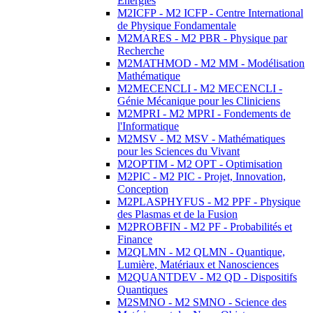
Energies
M2ICFP - M2 ICFP - Centre International
de Physique Fondamentale
M2MARES - M2 PBR - Physique par
Recherche
M2MATHMOD - M2 MM - Modélisation
Mathématique
M2MECENCLI - M2 MECENCLI -
Génie Mécanique pour les Cliniciens
M2MPRI - M2 MPRI - Fondements de
l'Informatique
M2MSV - M2 MSV - Mathématiques
pour les Sciences du Vivant
M2OPTIM - M2 OPT - Optimisation
M2PIC - M2 PIC - Projet, Innovation,
Conception
M2PLASPHYFUS - M2 PPF - Physique
des Plasmas et de la Fusion
M2PROBFIN - M2 PF - Probabilités et
Finance
M2QLMN - M2 QLMN - Quantique,
Lumière, Matériaux et Nanosciences
M2QUANTDEV - M2 QD - Dispositifs
Quantiques
M2SMNO - M2 SMNO - Science des