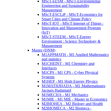
MScT-EESM - MScT-Environmental
Engineering and Sustainability
Management
MScT-ESCLiP - MScT-Economics for
Smart Cities and Climate Policy
MScT-IOT - MScT-Internet of Things :
Innovation and Management Program
(IoT)
MScT-STEEM - MScT-Energy
Environment : Science Technology &
Management
Master (DNM)
M1APPMATH - M1 Applied Mathematics
and statistics
M1CHEINT - M1 Chemistry and
Interfaces
M1CPS - M1 CPS - Cyber Physical
Systems
M1HEP - M1 High Energy Physics
M1MATHJHADA - M1 Mathematiques
Jacques Hadamard
M1MECHA - M1 Mechanics
M1MIE - M1 MIE - Master in Economics
M2BIOHEA - M2 Biology and Health
M2BIOMECA - M2 Biomeca -