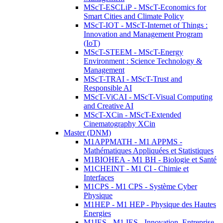
MScT-ESCLiP - MScT-Economics for
Smart Cities and Climate Policy
MScT-IOT - MScT-Internet of Things :
Innovation and Management Program
(IoT)
MScT-STEEM - MScT-Energy
Environment : Science Technology &
Management
MScT-TRAI - MScT-Trust and
Responsible AI
MScT-ViCAI - MScT-Visual Computing
and Creative AI
MScT-XCin - MScT-Extended
Cinematography XCin
Master (DNM)
M1APPMATH - M1 APPMS -
Mathématiques Appliquées et Statistiques
M1BIOHEA - M1 BH - Biologie et Santé
M1CHEINT - M1 CI - Chimie et
Interfaces
M1CPS - M1 CPS - Système Cyber
Physique
M1HEP - M1 HEP - Physique des Hautes
Energies
M1IES - M1 IES - Innovation, Entreprise