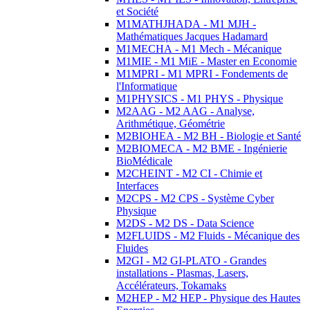
et Société
M1MATHJHADA - M1 MJH -
Mathématiques Jacques Hadamard
M1MECHA - M1 Mech - Mécanique
M1MIE - M1 MiE - Master en Economie
M1MPRI - M1 MPRI - Fondements de
l'Informatique
M1PHYSICS - M1 PHYS - Physique
M2AAG - M2 AAG - Analyse,
Arithmétique, Géométrie
M2BIOHEA - M2 BH - Biologie et Santé
M2BIOMECA - M2 BME - Ingénierie
BioMédicale
M2CHEINT - M2 CI - Chimie et
Interfaces
M2CPS - M2 CPS - Système Cyber
Physique
M2DS - M2 DS - Data Science
M2FLUIDS - M2 Fluids - Mécanique des
Fluides
M2GI - M2 GI-PLATO - Grandes
installations - Plasmas, Lasers,
Accélérateurs, Tokamaks
M2HEP - M2 HEP - Physique des Hautes