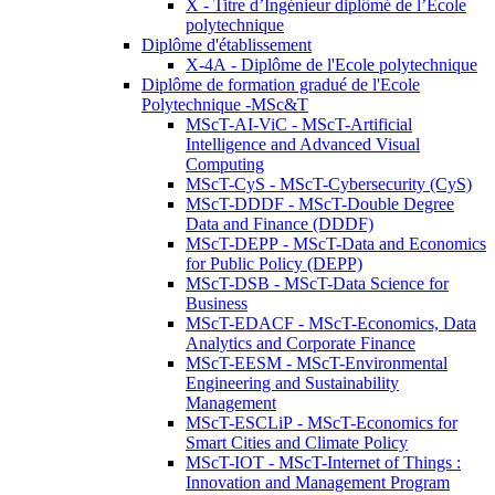
X - Titre d’Ingénieur diplômé de l’École
polytechnique
Diplôme d'établissement
X-4A - Diplôme de l'Ecole polytechnique
Diplôme de formation gradué de l'Ecole
Polytechnique -MSc&T
MScT-AI-ViC - MScT-Artificial
Intelligence and Advanced Visual
Computing
MScT-CyS - MScT-Cybersecurity (CyS)
MScT-DDDF - MScT-Double Degree
Data and Finance (DDDF)
MScT-DEPP - MScT-Data and Economics
for Public Policy (DEPP)
MScT-DSB - MScT-Data Science for
Business
MScT-EDACF - MScT-Economics, Data
Analytics and Corporate Finance
MScT-EESM - MScT-Environmental
Engineering and Sustainability
Management
MScT-ESCLiP - MScT-Economics for
Smart Cities and Climate Policy
MScT-IOT - MScT-Internet of Things :
Innovation and Management Program