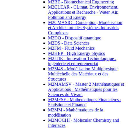
M2BE - Biomechanical Engineering
M2CLEAR - CLimat, Environnement,
Applications et Recherche - Water, Air,
Pollution and Energy
M2CMASIC - Conception, Modélisation
et Architecture des Systèmes Industriels
Complexes
M2DQ - Dispositif quantique
M2DS - Data Sciences
M2FM - Fluid Mechanics
M2HEP - High Energy physics
M2ITIE - Innovation Technologique :
ingénierie et entrepreneuriat
M2M4S - Modélisation Multiphysique
Multiéchelle des Matériaux et des
Structures
M2MAMSV - Master 2 Mathématiques et
Applications - Mathématiques pour les
Sciences du Vivant
M2MFSF - Mathématiques Financières :
Statistique et Finance
M2MM - Mathématiques de la
modélisation
M2MOCHI - Molecular Chemistry and
Interfaces