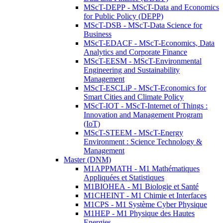
MScT-DEPP - MScT-Data and Economics
for Public Policy (DEPP)
MScT-DSB - MScT-Data Science for
Business
MScT-EDACF - MScT-Economics, Data
Analytics and Corporate Finance
MScT-EESM - MScT-Environmental
Engineering and Sustainability
Management
MScT-ESCLiP - MScT-Economics for
Smart Cities and Climate Policy
MScT-IOT - MScT-Internet of Things :
Innovation and Management Program
(IoT)
MScT-STEEM - MScT-Energy
Environment : Science Technology &
Management
Master (DNM)
M1APPMATH - M1 Mathématiques
Appliquées et Statistiques
M1BIOHEA - M1 Biologie et Santé
M1CHEINT - M1 Chimie et Interfaces
M1CPS - M1 Système Cyber Physique
M1HEP - M1 Physique des Hautes
Energies