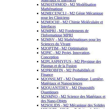
Matériaux et Interfaces
M2MATHMOD - M2 Modélisation
Mathématique
M2MECENCLI - M2 Génie Mécanique
pour les Cliniciens
M2MOCHI - M2 Chimie Moléculaire et
Interfaces
M2MPRI - M2 Fondements de
l'Informatique MPRI
M2MSV - M2 Mathématiques pour les
Sciences du Vivant
M2OPTIM - M2 Optimisation
M2PIC - M2 Projet, Innovation,
Conception
M2PLASPHYFUS - M2 Physique des
Plasmas et de la Fusion
M2PROBFIN - M2 Probabilités et
Finance
M2QNSLMT - M2 Quantique, Lumière,
Matériaux et Nanosciences
M2QUANTDEV - M2 Dispositifs
Quantiques
M2SMNO - M2 Science des Matériaux et
des Nano-Objets
M2SOLIDS - M2 Mécanique des Solides