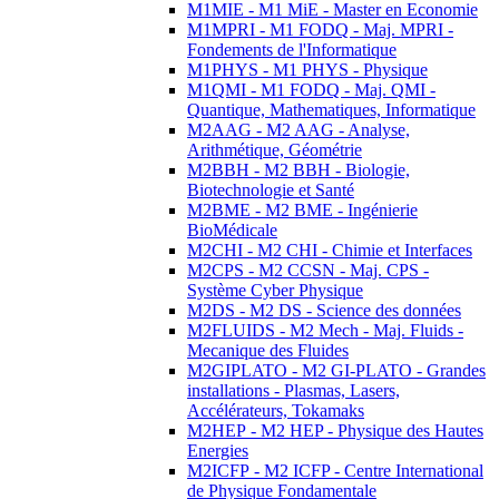
M1MIE - M1 MiE - Master en Economie
M1MPRI - M1 FODQ - Maj. MPRI -
Fondements de l'Informatique
M1PHYS - M1 PHYS - Physique
M1QMI - M1 FODQ - Maj. QMI -
Quantique, Mathematiques, Informatique
M2AAG - M2 AAG - Analyse,
Arithmétique, Géométrie
M2BBH - M2 BBH - Biologie,
Biotechnologie et Santé
M2BME - M2 BME - Ingénierie
BioMédicale
M2CHI - M2 CHI - Chimie et Interfaces
M2CPS - M2 CCSN - Maj. CPS -
Système Cyber Physique
M2DS - M2 DS - Science des données
M2FLUIDS - M2 Mech - Maj. Fluids -
Mecanique des Fluides
M2GIPLATO - M2 GI-PLATO - Grandes
installations - Plasmas, Lasers,
Accélérateurs, Tokamaks
M2HEP - M2 HEP - Physique des Hautes
Energies
M2ICFP - M2 ICFP - Centre International
de Physique Fondamentale