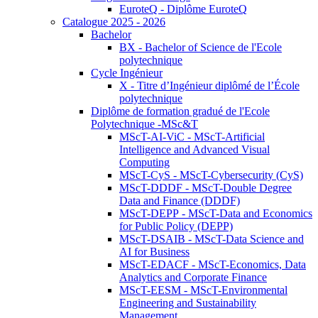
EuroteQ - Diplôme EuroteQ
Catalogue 2025 - 2026
Bachelor
BX - Bachelor of Science de l'Ecole
polytechnique
Cycle Ingénieur
X - Titre d’Ingénieur diplômé de l’École
polytechnique
Diplôme de formation gradué de l'Ecole
Polytechnique -MSc&T
MScT-AI-ViC - MScT-Artificial
Intelligence and Advanced Visual
Computing
MScT-CyS - MScT-Cybersecurity (CyS)
MScT-DDDF - MScT-Double Degree
Data and Finance (DDDF)
MScT-DEPP - MScT-Data and Economics
for Public Policy (DEPP)
MScT-DSAIB - MScT-Data Science and
AI for Business
MScT-EDACF - MScT-Economics, Data
Analytics and Corporate Finance
MScT-EESM - MScT-Environmental
Engineering and Sustainability
Management