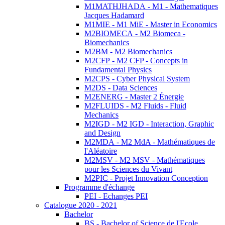
M1MATHJHADA - M1 - Mathematiques
Jacques Hadamard
M1MIE - M1 MiE - Master in Economics
M2BIOMECA - M2 Biomeca -
Biomechanics
M2BM - M2 Biomechanics
M2CFP - M2 CFP - Concepts in
Fundamental Physics
M2CPS - Cyber Physical System
M2DS - Data Sciences
M2ENERG - Master 2 Énergie
M2FLUIDS - M2 Fluids - Fluid
Mechanics
M2IGD - M2 IGD - Interaction, Graphic
and Design
M2MDA - M2 MdA - Mathématiques de
l'Aléatoire
M2MSV - M2 MSV - Mathématiques
pour les Sciences du Vivant
M2PIC - Projet Innovation Conception
Programme d'échange
PEI - Echanges PEI
Catalogue 2020 - 2021
Bachelor
BS - Bachelor of Science de l'Ecole