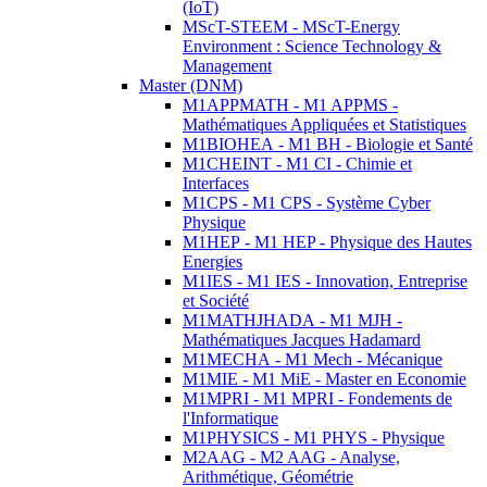
(IoT)
MScT-STEEM - MScT-Energy
Environment : Science Technology &
Management
Master (DNM)
M1APPMATH - M1 APPMS -
Mathématiques Appliquées et Statistiques
M1BIOHEA - M1 BH - Biologie et Santé
M1CHEINT - M1 CI - Chimie et
Interfaces
M1CPS - M1 CPS - Système Cyber
Physique
M1HEP - M1 HEP - Physique des Hautes
Energies
M1IES - M1 IES - Innovation, Entreprise
et Société
M1MATHJHADA - M1 MJH -
Mathématiques Jacques Hadamard
M1MECHA - M1 Mech - Mécanique
M1MIE - M1 MiE - Master en Economie
M1MPRI - M1 MPRI - Fondements de
l'Informatique
M1PHYSICS - M1 PHYS - Physique
M2AAG - M2 AAG - Analyse,
Arithmétique, Géométrie