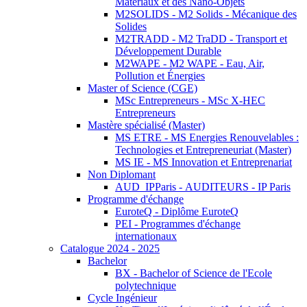
Matériaux et des Nano-Objets
M2SOLIDS - M2 Solids - Mécanique des
Solides
M2TRADD - M2 TraDD - Transport et
Développement Durable
M2WAPE - M2 WAPE - Eau, Air,
Pollution et Énergies
Master of Science (CGE)
MSc Entrepreneurs - MSc X-HEC
Entrepreneurs
Mastère spécialisé (Master)
MS ETRE - MS Energies Renouvelables :
Technologies et Entrepreneuriat (Master)
MS IE - MS Innovation et Entreprenariat
Non Diplomant
AUD_IPParis - AUDITEURS - IP Paris
Programme d'échange
EuroteQ - Diplôme EuroteQ
PEI - Programmes d'échange
internationaux
Catalogue 2024 - 2025
Bachelor
BX - Bachelor of Science de l'Ecole
polytechnique
Cycle Ingénieur