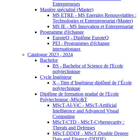
Entrepreneurs
Mastère spécialisé (Master)
MS ETRE - MS Energies Renouvelables :
Technologies et Entrepreneuriat (Master)
MS IE - MS Innovation et Entreprenariat
Programme d'échange
EuroteQ - Diplôme EuroteQ
PEI - Programmes d'échange
internationaux
Catalogue 2023 - 2024
Bachelor
BS - Bachelor of Science de l'Ecole
polytechnique
Cycle Ingénieur
X - Titre d’Ingénieur diplômé de l’École
polytechnique
Diplôme de formation gradué de l'Ecole
Polytechnique -MSc&T
MScT-AI-ViC - MScT-Artificial
Intelligence and Advanced Visual
Computing
MScT-CTD - MScT-Cybersecurity :
Threats and Defenses
MScT-DDDF - MScT-Double Degree
Data and Finance (DDDF)