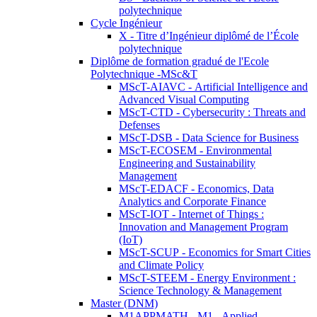
polytechnique
Cycle Ingénieur
X - Titre d’Ingénieur diplômé de l’École
polytechnique
Diplôme de formation gradué de l'Ecole
Polytechnique -MSc&T
MScT-AIAVC - Artificial Intelligence and
Advanced Visual Computing
MScT-CTD - Cybersecurity : Threats and
Defenses
MScT-DSB - Data Science for Business
MScT-ECOSEM - Environmental
Engineering and Sustainability
Management
MScT-EDACF - Economics, Data
Analytics and Corporate Finance
MScT-IOT - Internet of Things :
Innovation and Management Program
(IoT)
MScT-SCUP - Economics for Smart Cities
and Climate Policy
MScT-STEEM - Energy Environment :
Science Technology & Management
Master (DNM)
M1APPMATH - M1 - Applied