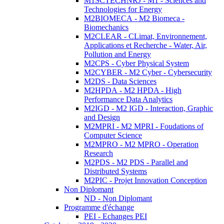
M1SCTECHNRJ - M1 - Sciences and
Technologies for Energy
M2BIOMECA - M2 Biomeca -
Biomechanics
M2CLEAR - CLimat, Environnement,
Applications et Recherche - Water, Air,
Pollution and Energy
M2CPS - Cyber Physical System
M2CYBER - M2 Cyber - Cybersecurity
M2DS - Data Sciences
M2HPDA - M2 HPDA - High
Performance Data Analytics
M2IGD - M2 IGD - Interaction, Graphic
and Design
M2MPRI - M2 MPRI - Foudations of
Computer Science
M2MPRO - M2 MPRO - Operation
Research
M2PDS - M2 PDS - Parallel and
Distributed Systems
M2PIC - Projet Innovation Conception
Non Diplomant
ND - Non Diplomant
Programme d'échange
PEI - Echanges PEI