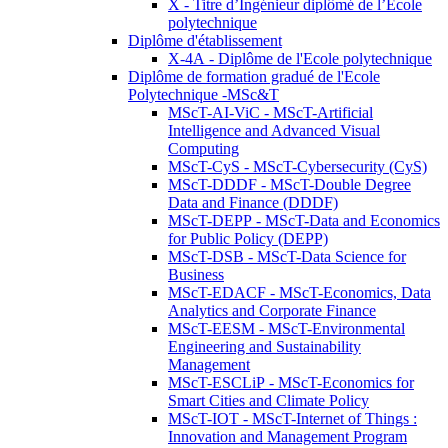
X - Titre d’Ingénieur diplômé de l’École
polytechnique
Diplôme d'établissement
X-4A - Diplôme de l'Ecole polytechnique
Diplôme de formation gradué de l'Ecole
Polytechnique -MSc&T
MScT-AI-ViC - MScT-Artificial
Intelligence and Advanced Visual
Computing
MScT-CyS - MScT-Cybersecurity (CyS)
MScT-DDDF - MScT-Double Degree
Data and Finance (DDDF)
MScT-DEPP - MScT-Data and Economics
for Public Policy (DEPP)
MScT-DSB - MScT-Data Science for
Business
MScT-EDACF - MScT-Economics, Data
Analytics and Corporate Finance
MScT-EESM - MScT-Environmental
Engineering and Sustainability
Management
MScT-ESCLiP - MScT-Economics for
Smart Cities and Climate Policy
MScT-IOT - MScT-Internet of Things :
Innovation and Management Program