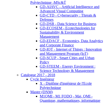
Polytechnique -MSc&T
GD-AIAVC - Artificial Intelligence and
Advanced Visual Computing
GD-CTD - Cybersecurity : Threats &
Defenses
GD-DSB - Data Science for Business
GD-ECOSEM - Ecotechnologies for
Sustainability & Environment
Management
GD-EDACF - Economics, Data Analytics
and Corporate Finance
GD-IOT - Internet of Things : Innovation
and Management Program (IoT)
GD-SCUP - Smart Cities and Urban
Policy
GD-STEEM - Energy Environment :
Science Technology & Management
Catalogue 2017 - 2018
Cycle Ingénieur
X - Diplôme d'ingénieur de l'Ecole
Polytechnique
Master (DNM)
M1QMI - M1 FODQ - Maj. QMI -
Quantique, mathematiques, informatique