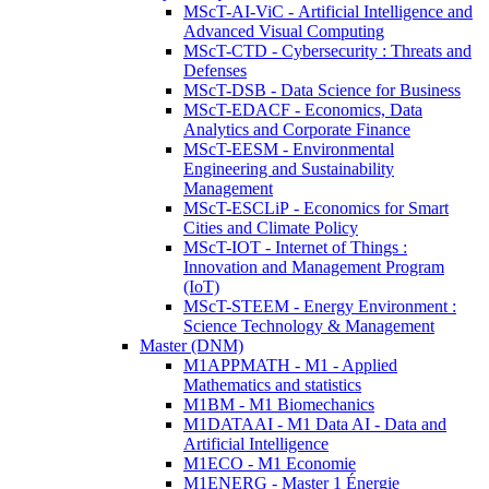
MScT-AI-ViC - Artificial Intelligence and
Advanced Visual Computing
MScT-CTD - Cybersecurity : Threats and
Defenses
MScT-DSB - Data Science for Business
MScT-EDACF - Economics, Data
Analytics and Corporate Finance
MScT-EESM - Environmental
Engineering and Sustainability
Management
MScT-ESCLiP - Economics for Smart
Cities and Climate Policy
MScT-IOT - Internet of Things :
Innovation and Management Program
(IoT)
MScT-STEEM - Energy Environment :
Science Technology & Management
Master (DNM)
M1APPMATH - M1 - Applied
Mathematics and statistics
M1BM - M1 Biomechanics
M1DATAAI - M1 Data AI - Data and
Artificial Intelligence
M1ECO - M1 Economie
M1ENERG - Master 1 Énergie