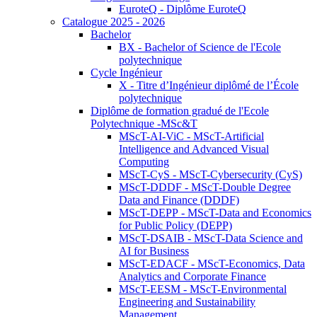
EuroteQ - Diplôme EuroteQ
Catalogue 2025 - 2026
Bachelor
BX - Bachelor of Science de l'Ecole
polytechnique
Cycle Ingénieur
X - Titre d’Ingénieur diplômé de l’École
polytechnique
Diplôme de formation gradué de l'Ecole
Polytechnique -MSc&T
MScT-AI-ViC - MScT-Artificial
Intelligence and Advanced Visual
Computing
MScT-CyS - MScT-Cybersecurity (CyS)
MScT-DDDF - MScT-Double Degree
Data and Finance (DDDF)
MScT-DEPP - MScT-Data and Economics
for Public Policy (DEPP)
MScT-DSAIB - MScT-Data Science and
AI for Business
MScT-EDACF - MScT-Economics, Data
Analytics and Corporate Finance
MScT-EESM - MScT-Environmental
Engineering and Sustainability
Management