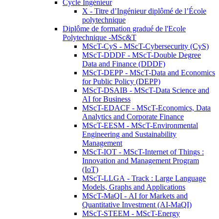
Cycle Ingénieur
X - Titre d’Ingénieur diplômé de l’École
polytechnique
Diplôme de formation gradué de l'Ecole
Polytechnique -MSc&T
MScT-CyS - MScT-Cybersecurity (CyS)
MScT-DDDF - MScT-Double Degree
Data and Finance (DDDF)
MScT-DEPP - MScT-Data and Economics
for Public Policy (DEPP)
MScT-DSAIB - MScT-Data Science and
AI for Business
MScT-EDACF - MScT-Economics, Data
Analytics and Corporate Finance
MScT-EESM - MScT-Environmental
Engineering and Sustainability
Management
MScT-IOT - MScT-Internet of Things :
Innovation and Management Program
(IoT)
MScT-LLGA - Track : Large Language
Models, Graphs and Applications
MScT-MaQI - AI for Markets and
Quantitative Investment (AI-MaQI)
MScT-STEEM - MScT-Energy