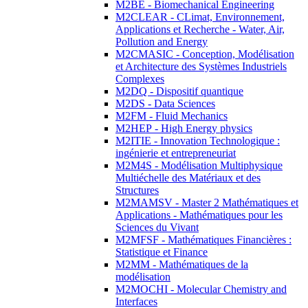
M2BE - Biomechanical Engineering
M2CLEAR - CLimat, Environnement,
Applications et Recherche - Water, Air,
Pollution and Energy
M2CMASIC - Conception, Modélisation
et Architecture des Systèmes Industriels
Complexes
M2DQ - Dispositif quantique
M2DS - Data Sciences
M2FM - Fluid Mechanics
M2HEP - High Energy physics
M2ITIE - Innovation Technologique :
ingénierie et entrepreneuriat
M2M4S - Modélisation Multiphysique
Multiéchelle des Matériaux et des
Structures
M2MAMSV - Master 2 Mathématiques et
Applications - Mathématiques pour les
Sciences du Vivant
M2MFSF - Mathématiques Financières :
Statistique et Finance
M2MM - Mathématiques de la
modélisation
M2MOCHI - Molecular Chemistry and
Interfaces