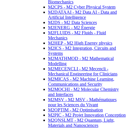
Biomechanics
M2CPS - M2 Cyber Physical System
M2DATAAI - M2 Data AI - Data and
Artificial Intelligence
M2DS - M2 Data Sciences
M2ENERG - M2 Énergie
M2FLUIDS - M2 Fluids - Fluid
Mechanics
M2HEP - M2 High Energy physics
M2ICS - M2 Integration, Circuits and
Systems
M2MATHMOD - M2 Mathematical
Modelling
M2MECENCLI - M2 Mecencli -
Mechanical Engineering for Clinicians
M2MICAS - M2 Machine Learning,
Communications and Security
M2MOCHI - M2 Molecular Chemistry
and Interfaces
M2MSV - M2 MSV - Mathématiques
pour les Sciences du Vivant
M2OPTIM - M2 Optimisation
M2PIC - M2 Projet Innovation Conception
M2QNSLMT - M2 Quantum, Light,
Materials and Nanosciences