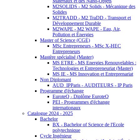
Matériaux et des Nano-Objets
M2SOLIDS - M2 Solids - Mécanique des
Solides
M2TRADD - M2 TraDD - Transport et
Développement Durable
M2WAPE - M2 WAPE - Eau, Air,
Pollution et Énergies
Master of Science (CGE)
MSc Entrepreneurs - MSc X-HEC
Entrepreneurs
Mastère spécialisé (Master)
MS ETRE - MS Energies Renouvelables :
Technologies et Entrepreneuriat (Master)
MS IE - MS Innovation et Entreprenariat
Non Diplomant
AUD_IPParis - AUDITEURS - IP Paris
Programme d'échange
EuroteQ - Diplôme EuroteQ
PEI - Programmes d'échange
internationaux
Catalogue 2024 - 2025
Bachelor
BX - Bachelor of Science de l'Ecole
polytechnique
Cycle Ingénieur