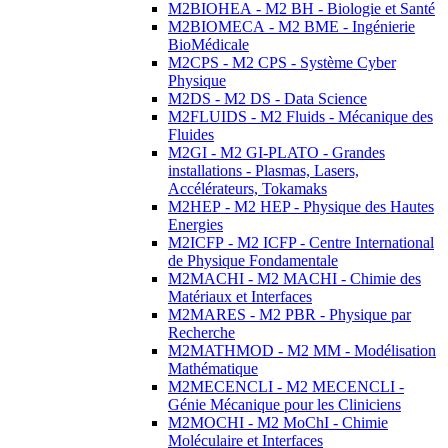
M2BIOHEA - M2 BH - Biologie et Santé
M2BIOMECA - M2 BME - Ingénierie
BioMédicale
M2CPS - M2 CPS - Système Cyber
Physique
M2DS - M2 DS - Data Science
M2FLUIDS - M2 Fluids - Mécanique des
Fluides
M2GI - M2 GI-PLATO - Grandes
installations - Plasmas, Lasers,
Accélérateurs, Tokamaks
M2HEP - M2 HEP - Physique des Hautes
Energies
M2ICFP - M2 ICFP - Centre International
de Physique Fondamentale
M2MACHI - M2 MACHI - Chimie des
Matériaux et Interfaces
M2MARES - M2 PBR - Physique par
Recherche
M2MATHMOD - M2 MM - Modélisation
Mathématique
M2MECENCLI - M2 MECENCLI -
Génie Mécanique pour les Cliniciens
M2MOCHI - M2 MoChI - Chimie
Moléculaire et Interfaces