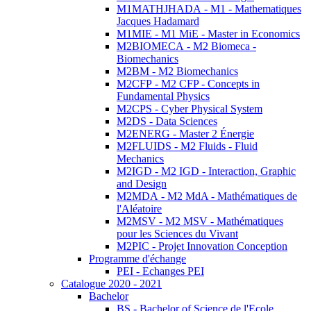
M1MATHJHADA - M1 - Mathematiques
Jacques Hadamard
M1MIE - M1 MiE - Master in Economics
M2BIOMECA - M2 Biomeca -
Biomechanics
M2BM - M2 Biomechanics
M2CFP - M2 CFP - Concepts in
Fundamental Physics
M2CPS - Cyber Physical System
M2DS - Data Sciences
M2ENERG - Master 2 Énergie
M2FLUIDS - M2 Fluids - Fluid
Mechanics
M2IGD - M2 IGD - Interaction, Graphic
and Design
M2MDA - M2 MdA - Mathématiques de
l'Aléatoire
M2MSV - M2 MSV - Mathématiques
pour les Sciences du Vivant
M2PIC - Projet Innovation Conception
Programme d'échange
PEI - Echanges PEI
Catalogue 2020 - 2021
Bachelor
BS - Bachelor of Science de l'Ecole