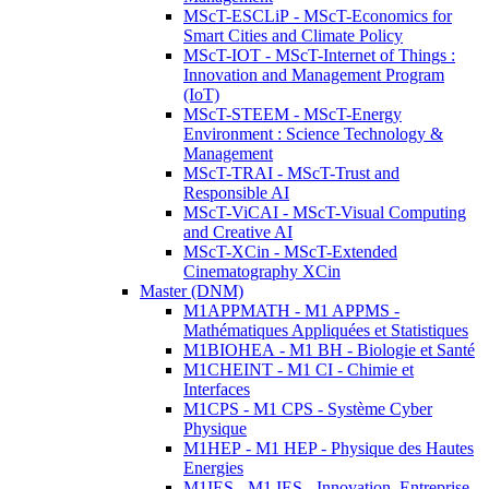
MScT-ESCLiP - MScT-Economics for
Smart Cities and Climate Policy
MScT-IOT - MScT-Internet of Things :
Innovation and Management Program
(IoT)
MScT-STEEM - MScT-Energy
Environment : Science Technology &
Management
MScT-TRAI - MScT-Trust and
Responsible AI
MScT-ViCAI - MScT-Visual Computing
and Creative AI
MScT-XCin - MScT-Extended
Cinematography XCin
Master (DNM)
M1APPMATH - M1 APPMS -
Mathématiques Appliquées et Statistiques
M1BIOHEA - M1 BH - Biologie et Santé
M1CHEINT - M1 CI - Chimie et
Interfaces
M1CPS - M1 CPS - Système Cyber
Physique
M1HEP - M1 HEP - Physique des Hautes
Energies
M1IES - M1 IES - Innovation, Entreprise