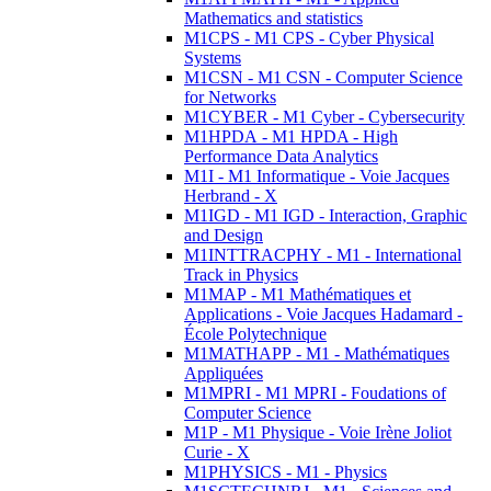
Mathematics and statistics
M1CPS - M1 CPS - Cyber Physical
Systems
M1CSN - M1 CSN - Computer Science
for Networks
M1CYBER - M1 Cyber - Cybersecurity
M1HPDA - M1 HPDA - High
Performance Data Analytics
M1I - M1 Informatique - Voie Jacques
Herbrand - X
M1IGD - M1 IGD - Interaction, Graphic
and Design
M1INTTRACPHY - M1 - International
Track in Physics
M1MAP - M1 Mathématiques et
Applications - Voie Jacques Hadamard -
École Polytechnique
M1MATHAPP - M1 - Mathématiques
Appliquées
M1MPRI - M1 MPRI - Foudations of
Computer Science
M1P - M1 Physique - Voie Irène Joliot
Curie - X
M1PHYSICS - M1 - Physics