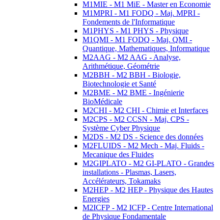
M1MIE - M1 MiE - Master en Economie
M1MPRI - M1 FODQ - Maj. MPRI -
Fondements de l'Informatique
M1PHYS - M1 PHYS - Physique
M1QMI - M1 FODQ - Maj. QMI -
Quantique, Mathematiques, Informatique
M2AAG - M2 AAG - Analyse,
Arithmétique, Géométrie
M2BBH - M2 BBH - Biologie,
Biotechnologie et Santé
M2BME - M2 BME - Ingénierie
BioMédicale
M2CHI - M2 CHI - Chimie et Interfaces
M2CPS - M2 CCSN - Maj. CPS -
Système Cyber Physique
M2DS - M2 DS - Science des données
M2FLUIDS - M2 Mech - Maj. Fluids -
Mecanique des Fluides
M2GIPLATO - M2 GI-PLATO - Grandes
installations - Plasmas, Lasers,
Accélérateurs, Tokamaks
M2HEP - M2 HEP - Physique des Hautes
Energies
M2ICFP - M2 ICFP - Centre International
de Physique Fondamentale