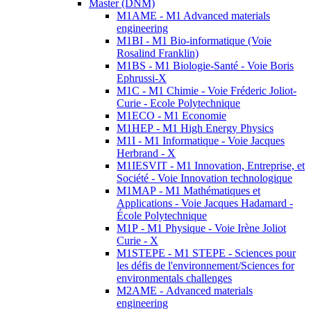
Master (DNM)
M1AME - M1 Advanced materials
engineering
M1BI - M1 Bio-informatique (Voie
Rosalind Franklin)
M1BS - M1 Biologie-Santé - Voie Boris
Ephrussi-X
M1C - M1 Chimie - Voie Fréderic Joliot-
Curie - Ecole Polytechnique
M1ECO - M1 Economie
M1HEP - M1 High Energy Physics
M1I - M1 Informatique - Voie Jacques
Herbrand - X
M1IESVIT - M1 Innovation, Entreprise, et
Société - Voie Innovation technologique
M1MAP - M1 Mathématiques et
Applications - Voie Jacques Hadamard -
École Polytechnique
M1P - M1 Physique - Voie Irène Joliot
Curie - X
M1STEPE - M1 STEPE - Sciences pour
les défis de l'environnement/Sciences for
environmentals challenges
M2AME - Advanced materials
engineering