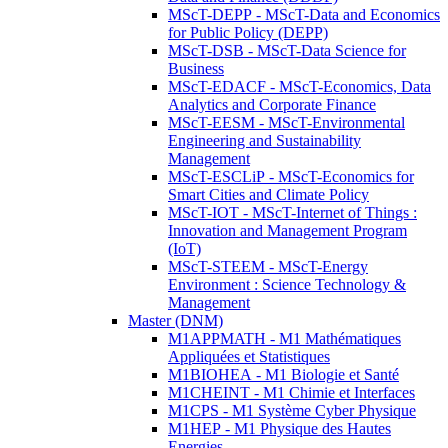
MScT-DEPP - MScT-Data and Economics
for Public Policy (DEPP)
MScT-DSB - MScT-Data Science for
Business
MScT-EDACF - MScT-Economics, Data
Analytics and Corporate Finance
MScT-EESM - MScT-Environmental
Engineering and Sustainability
Management
MScT-ESCLiP - MScT-Economics for
Smart Cities and Climate Policy
MScT-IOT - MScT-Internet of Things :
Innovation and Management Program
(IoT)
MScT-STEEM - MScT-Energy
Environment : Science Technology &
Management
Master (DNM)
M1APPMATH - M1 Mathématiques
Appliquées et Statistiques
M1BIOHEA - M1 Biologie et Santé
M1CHEINT - M1 Chimie et Interfaces
M1CPS - M1 Système Cyber Physique
M1HEP - M1 Physique des Hautes
Energies