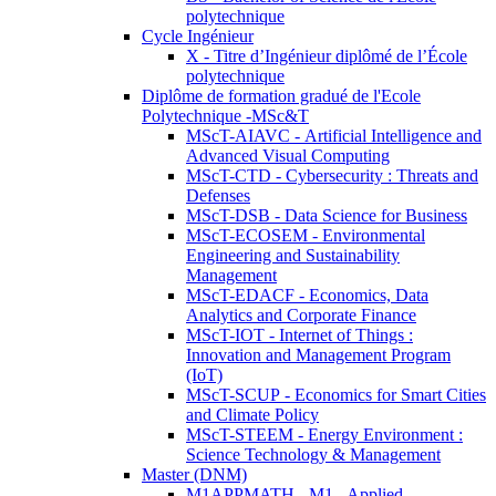
polytechnique
Cycle Ingénieur
X - Titre d’Ingénieur diplômé de l’École
polytechnique
Diplôme de formation gradué de l'Ecole
Polytechnique -MSc&T
MScT-AIAVC - Artificial Intelligence and
Advanced Visual Computing
MScT-CTD - Cybersecurity : Threats and
Defenses
MScT-DSB - Data Science for Business
MScT-ECOSEM - Environmental
Engineering and Sustainability
Management
MScT-EDACF - Economics, Data
Analytics and Corporate Finance
MScT-IOT - Internet of Things :
Innovation and Management Program
(IoT)
MScT-SCUP - Economics for Smart Cities
and Climate Policy
MScT-STEEM - Energy Environment :
Science Technology & Management
Master (DNM)
M1APPMATH - M1 - Applied