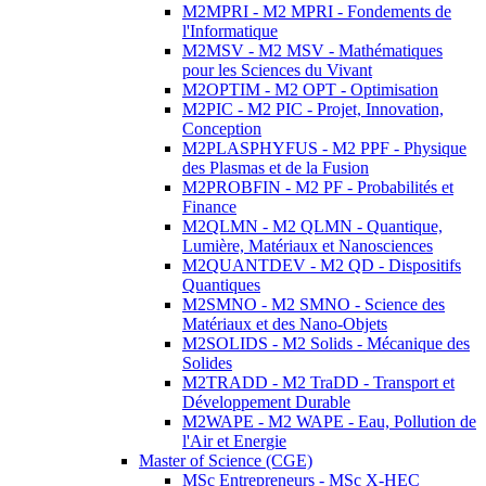
M2MPRI - M2 MPRI - Fondements de
l'Informatique
M2MSV - M2 MSV - Mathématiques
pour les Sciences du Vivant
M2OPTIM - M2 OPT - Optimisation
M2PIC - M2 PIC - Projet, Innovation,
Conception
M2PLASPHYFUS - M2 PPF - Physique
des Plasmas et de la Fusion
M2PROBFIN - M2 PF - Probabilités et
Finance
M2QLMN - M2 QLMN - Quantique,
Lumière, Matériaux et Nanosciences
M2QUANTDEV - M2 QD - Dispositifs
Quantiques
M2SMNO - M2 SMNO - Science des
Matériaux et des Nano-Objets
M2SOLIDS - M2 Solids - Mécanique des
Solides
M2TRADD - M2 TraDD - Transport et
Développement Durable
M2WAPE - M2 WAPE - Eau, Pollution de
l'Air et Energie
Master of Science (CGE)
MSc Entrepreneurs - MSc X-HEC