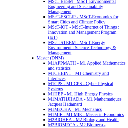
MScT-EESM - MScT-Environmental
Engineering and Sustainability
Management
MScT-ESCLiP - MScT-Economics for
Smart Cities and Climate Policy
MScT-IOT - MScT-Internet of Things :
Innovation and Management Program
(IoT)
MScT-STEEM - MScT-Energy
Environment : Science Technology &
Management
Master (DNM)
M1APPMATH - M1 Applied Mathematics
and statistics
M1CHEINT - M1 Chemistry and
Interfaces
M1CPS - M1 CPS - Cyber Physical
Systems
M1HEP - M1 High Energy Physics
M1MATHJHADA - M1 Mathematiques
Jacques Hadamard
M1MECHA - M1 Mechanics
M1MIE - M1 MIE - Master in Economics
M2BIOHEA - M2 Biology and Health
M2BIOMECA - M2 Biomeca -