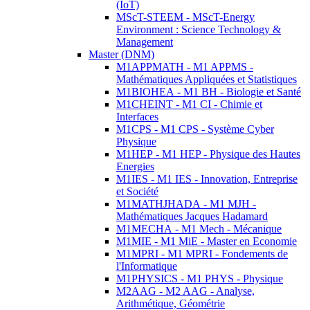
(IoT)
MScT-STEEM - MScT-Energy
Environment : Science Technology &
Management
Master (DNM)
M1APPMATH - M1 APPMS -
Mathématiques Appliquées et Statistiques
M1BIOHEA - M1 BH - Biologie et Santé
M1CHEINT - M1 CI - Chimie et
Interfaces
M1CPS - M1 CPS - Système Cyber
Physique
M1HEP - M1 HEP - Physique des Hautes
Energies
M1IES - M1 IES - Innovation, Entreprise
et Société
M1MATHJHADA - M1 MJH -
Mathématiques Jacques Hadamard
M1MECHA - M1 Mech - Mécanique
M1MIE - M1 MiE - Master en Economie
M1MPRI - M1 MPRI - Fondements de
l'Informatique
M1PHYSICS - M1 PHYS - Physique
M2AAG - M2 AAG - Analyse,
Arithmétique, Géométrie