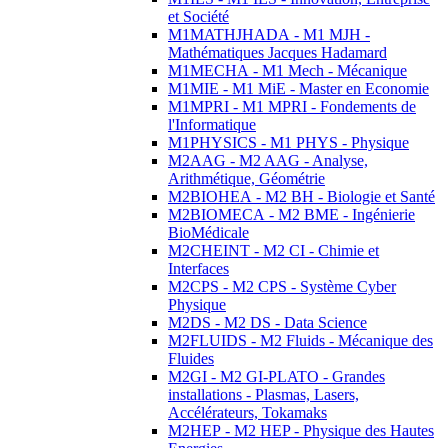
et Société
M1MATHJHADA - M1 MJH -
Mathématiques Jacques Hadamard
M1MECHA - M1 Mech - Mécanique
M1MIE - M1 MiE - Master en Economie
M1MPRI - M1 MPRI - Fondements de
l'Informatique
M1PHYSICS - M1 PHYS - Physique
M2AAG - M2 AAG - Analyse,
Arithmétique, Géométrie
M2BIOHEA - M2 BH - Biologie et Santé
M2BIOMECA - M2 BME - Ingénierie
BioMédicale
M2CHEINT - M2 CI - Chimie et
Interfaces
M2CPS - M2 CPS - Système Cyber
Physique
M2DS - M2 DS - Data Science
M2FLUIDS - M2 Fluids - Mécanique des
Fluides
M2GI - M2 GI-PLATO - Grandes
installations - Plasmas, Lasers,
Accélérateurs, Tokamaks
M2HEP - M2 HEP - Physique des Hautes