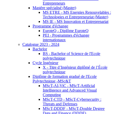
Entrepreneurs
Mastère spécialisé (Master)
MS ETRE - MS Energies Renouvelables :
Technologies et Entrepreneuriat (Master)
MS IE - MS Innovation et Entreprenariat
Programme d'échange
EuroteQ - Diplôme EuroteQ
PEI - Programmes d'échange
internationaux
Catalogue 2023 - 2024
Bachelor
BS - Bachelor of Science de l'Ecole
polytechnique
Cycle Ingénieur
X - Titre d’Ingénieur diplômé de l’École
polytechnique
Diplôme de formation gradué de l'Ecole
Polytechnique -MSc&T
MScT-AI-ViC - MScT-Artificial
Intelligence and Advanced Visual
Computing
MScT-CTD - MScT-Cybersecurity :
Threats and Defenses
MScT-DDDF - MScT-Double Degree
Data and Finance (DDDF)