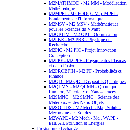
M2MATHMOD - M2 MM - Modélisation
Mathématique
M2MPRI - M2 FODQ - Maj. MPRI -
Fondements de l'Informatique
M2MSV - M2 MSV - Mathématiques
pour les Sciences du Vivant
M2OPTIM - M2 OPT - Optimisation
M2PBR - M2 PBR - Physique par
Recherche
M2PIC - M2 PIC - Projet Innovation
Conception
M2PPF - M2 PPF - Physique des Plasmas
et de la Fusion
M2PROBFIN - M2 PF - Probabilités et
Finance
M2QD - M2 QD - Dispositifs Quantiques
M2QLMN - M2 QLMN - Quantique,
Lumiere, Materiaux et Nanosciences
M2SMNO - M2 SMNO - Science des
Materiaux et des Nano-Objets
M2SOLIDS - M2 Mech - Maj. Solids -
Mecanique des Solides
M2WAPE - M2 Mech - Maj. WAPE -
Eau, Air, Pollution et Energies
Programme d'échange