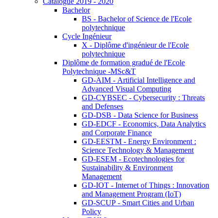
Catalogue 2019 - 2020
Bachelor
BS - Bachelor of Science de l'Ecole
polytechnique
Cycle Ingénieur
X - Diplôme d'ingénieur de l'Ecole
polytechnique
Diplôme de formation gradué de l'Ecole
Polytechnique -MSc&T
GD-AIM - Artificial Intelligence and
Advanced Visual Computing
GD-CYBSEC - Cybersecurity : Threats
and Defenses
GD-DSB - Data Science for Business
GD-EDCF - Economics, Data Analytics
and Corporate Finance
GD-EESTM - Energy Environment :
Science Technology & Management
GD-ESEM - Ecotechnologies for
Sustainability & Environment
Management
GD-IOT - Internet of Things : Innovation
and Management Program (IoT)
GD-SCUP - Smart Cities and Urban
Policy