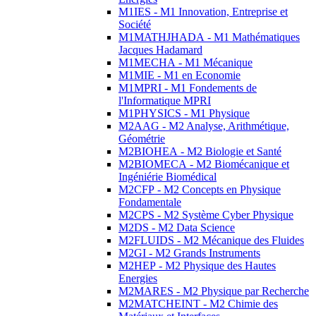
M1IES - M1 Innovation, Entreprise et
Société
M1MATHJHADA - M1 Mathématiques
Jacques Hadamard
M1MECHA - M1 Mécanique
M1MIE - M1 en Economie
M1MPRI - M1 Fondements de
l'Informatique MPRI
M1PHYSICS - M1 Physique
M2AAG - M2 Analyse, Arithmétique,
Géométrie
M2BIOHEA - M2 Biologie et Santé
M2BIOMECA - M2 Biomécanique et
Ingéniérie Biomédical
M2CFP - M2 Concepts en Physique
Fondamentale
M2CPS - M2 Système Cyber Physique
M2DS - M2 Data Science
M2FLUIDS - M2 Mécanique des Fluides
M2GI - M2 Grands Instruments
M2HEP - M2 Physique des Hautes
Energies
M2MARES - M2 Physique par Recherche
M2MATCHEINT - M2 Chimie des