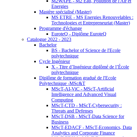
M2WAPE - M2 Eau, Pollution de l'Air et
Energies
Mastère spécialisé (Master)
MS ETRE - MS Energies Renouvelables :
Technologies et Entrepreneuriat (Master)
Programme d'échange
EuroteQ - Diplôme EuroteQ
Catalogue 2022 - 2023
Bachelor
BS - Bachelor of Science de l'Ecole
polytechnique
Cycle Ingénieur
X - Titre d’Ingénieur diplômé de l’École
polytechnique
Diplôme de formation gradué de l'Ecole
Polytechnique -MSc&T
MScT-AI-ViC - MScT-Artificial
Intelligence and Advanced Visual
Computing
MScT-CTD - MScT-Cybersecurity :
Threats and Defenses
MScT-DSB - MScT-Data Science for
Business
MScT-EDACF - MScT-Economics, Data
Analytics and Corporate Finance