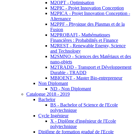
M2OPT - Optimisation
M2PIC - Projet Innovation Conception
M2PICA - Projet Innovation Conception -
Alternance
M2PPF - Physique des Plasmas et de la
Fusion
M2PROBAFI - Mathématiques
Financières : Probabilités et Finance
M2REST - Renewable Energy, Science
and Technology
M2SMNO - Sciences des Matériaux et des
nano-objets
M2TRADD - Transport et Développement
Durable - TRADD
MBIOENT - Master Bio-entrepreneur
Non Diplomant
ND - Non Diplomant
Catalogue 2018 - 2019
Bachelor
BS - Bachelor of Science de l'Ecole
polytechnique
Cycle Ingénieur
X - Diplôme d'ingénieur de l'Ecole
polytechnique
Diplôme de formation gradué de l'Ecole