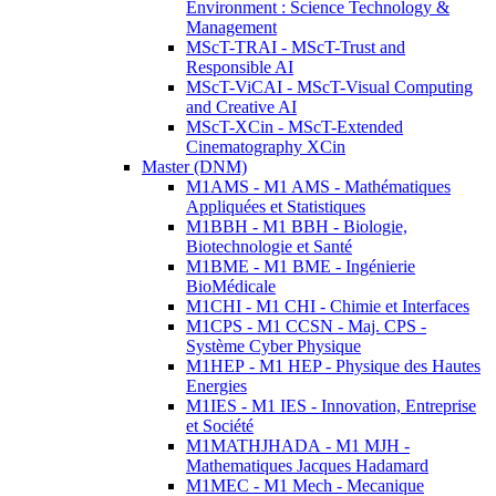
Environment : Science Technology &
Management
MScT-TRAI - MScT-Trust and
Responsible AI
MScT-ViCAI - MScT-Visual Computing
and Creative AI
MScT-XCin - MScT-Extended
Cinematography XCin
Master (DNM)
M1AMS - M1 AMS - Mathématiques
Appliquées et Statistiques
M1BBH - M1 BBH - Biologie,
Biotechnologie et Santé
M1BME - M1 BME - Ingénierie
BioMédicale
M1CHI - M1 CHI - Chimie et Interfaces
M1CPS - M1 CCSN - Maj. CPS -
Système Cyber Physique
M1HEP - M1 HEP - Physique des Hautes
Energies
M1IES - M1 IES - Innovation, Entreprise
et Société
M1MATHJHADA - M1 MJH -
Mathematiques Jacques Hadamard
M1MEC - M1 Mech - Mecanique