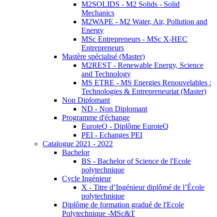
M2SOLIDS - M2 Solids - Solid
Mechanics
M2WAPE - M2 Water, Air, Pollution and
Energy
MSc Entrepreneurs - MSc X-HEC
Entrepreneurs
Mastère spécialisé (Master)
M2REST - Renewable Energy, Science
and Technology
MS ETRE - MS Energies Renouvelables :
Technologies & Entrepreneuriat (Master)
Non Diplomant
ND - Non Diplomant
Programme d'échange
EuroteQ - Diplôme EuroteQ
PEI - Echanges PEI
Catalogue 2021 - 2022
Bachelor
BS - Bachelor of Science de l'Ecole
polytechnique
Cycle Ingénieur
X - Titre d’Ingénieur diplômé de l’École
polytechnique
Diplôme de formation gradué de l'Ecole
Polytechnique -MSc&T