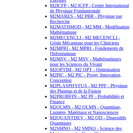
Energies
M2ICFP - M2 ICFP - Centre International
de Physique Fondamentale
M2MARES - M2 PBR - Physique par
Recherche
M2MATHMOD - M2 MM - Modélisation
Mathématique
M2MECENCLI - M2 MECENCLI -
Génie Mécanique pour les Cliniciens
M2MPRI - M2 MPRI - Fondements de
l'Informatique
M2MSV - M2 MSV - Mathématiques
pour les Sciences du Vivant
M2OPTIM - M2 OPT - Optimisation
M2PIC - M2 PIC - Projet, Innovation,
Conception
M2PLASPHYFUS - M2 PPF - Physique
des Plasmas et de la Fusion
M2PROBFIN - M2 PF - Probabilités et
Finance
M2QLMN - M2 QLMN - Quantique,
Lumière, Matériaux et Nanosciences
M2QUANTDEV - M2 QD - Dispositifs
Quantiques
M2SMNO - M2 SMNO - Science des