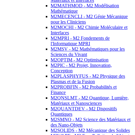
Matériaux et Interfaces
M2MATHMOD - M2 Modélisation
Mathématique
M2MECENCLI - M2 Génie Mécanique
pour les Cliniciens
M2MOCHI - M2 Chimie Moléculaire et
Interfaces
M2MPRI - M2 Fondements de
l'Informatique MPRI
M2MSV - M2 Mathématiques pour les
Sciences du Vivant
M2OPTIM - M2 Optimisation
M2PIC - M2 Projet, Innovation,
Conception
M2PLASPHYFUS - M2 Physique des
Plasmas et de la Fusion
M2PROBFIN - M2 Probabilités et
Finance
M2QNSLMT - M2 Quantique, Lumière,
Matériaux et Nanosciences
M2QUANTDEV - M2 Dispositifs
Quantiques
M2SMNO - M2 Science des Matériaux et
des Nano-Objets
M2SOLIDS - M2 Mécanique des Solides