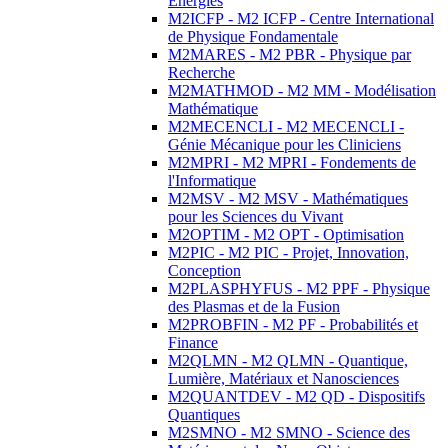
Energies
M2ICFP - M2 ICFP - Centre International
de Physique Fondamentale
M2MARES - M2 PBR - Physique par
Recherche
M2MATHMOD - M2 MM - Modélisation
Mathématique
M2MECENCLI - M2 MECENCLI -
Génie Mécanique pour les Cliniciens
M2MPRI - M2 MPRI - Fondements de
l'Informatique
M2MSV - M2 MSV - Mathématiques
pour les Sciences du Vivant
M2OPTIM - M2 OPT - Optimisation
M2PIC - M2 PIC - Projet, Innovation,
Conception
M2PLASPHYFUS - M2 PPF - Physique
des Plasmas et de la Fusion
M2PROBFIN - M2 PF - Probabilités et
Finance
M2QLMN - M2 QLMN - Quantique,
Lumière, Matériaux et Nanosciences
M2QUANTDEV - M2 QD - Dispositifs
Quantiques
M2SMNO - M2 SMNO - Science des