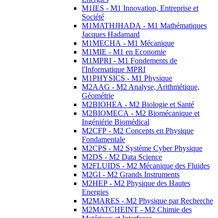
M1IES - M1 Innovation, Entreprise et
Société
M1MATHJHADA - M1 Mathématiques
Jacques Hadamard
M1MECHA - M1 Mécanique
M1MIE - M1 en Economie
M1MPRI - M1 Fondements de
l'Informatique MPRI
M1PHYSICS - M1 Physique
M2AAG - M2 Analyse, Arithmétique,
Géométrie
M2BIOHEA - M2 Biologie et Santé
M2BIOMECA - M2 Biomécanique et
Ingéniérie Biomédical
M2CFP - M2 Concepts en Physique
Fondamentale
M2CPS - M2 Système Cyber Physique
M2DS - M2 Data Science
M2FLUIDS - M2 Mécanique des Fluides
M2GI - M2 Grands Instruments
M2HEP - M2 Physique des Hautes
Energies
M2MARES - M2 Physique par Recherche
M2MATCHEINT - M2 Chimie des