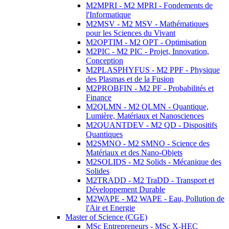
M2MPRI - M2 MPRI - Fondements de
l'Informatique
M2MSV - M2 MSV - Mathématiques
pour les Sciences du Vivant
M2OPTIM - M2 OPT - Optimisation
M2PIC - M2 PIC - Projet, Innovation,
Conception
M2PLASPHYFUS - M2 PPF - Physique
des Plasmas et de la Fusion
M2PROBFIN - M2 PF - Probabilités et
Finance
M2QLMN - M2 QLMN - Quantique,
Lumière, Matériaux et Nanosciences
M2QUANTDEV - M2 QD - Dispositifs
Quantiques
M2SMNO - M2 SMNO - Science des
Matériaux et des Nano-Objets
M2SOLIDS - M2 Solids - Mécanique des
Solides
M2TRADD - M2 TraDD - Transport et
Développement Durable
M2WAPE - M2 WAPE - Eau, Pollution de
l'Air et Energie
Master of Science (CGE)
MSc Entrepreneurs - MSc X-HEC