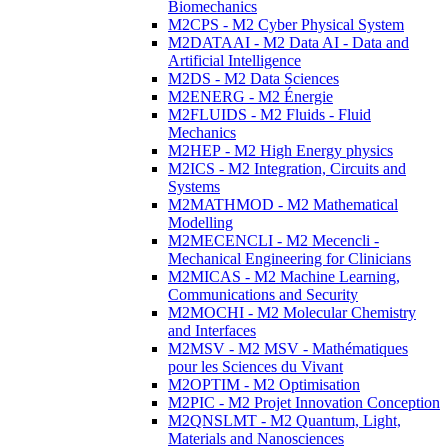
Biomechanics
M2CPS - M2 Cyber Physical System
M2DATAAI - M2 Data AI - Data and
Artificial Intelligence
M2DS - M2 Data Sciences
M2ENERG - M2 Énergie
M2FLUIDS - M2 Fluids - Fluid
Mechanics
M2HEP - M2 High Energy physics
M2ICS - M2 Integration, Circuits and
Systems
M2MATHMOD - M2 Mathematical
Modelling
M2MECENCLI - M2 Mecencli -
Mechanical Engineering for Clinicians
M2MICAS - M2 Machine Learning,
Communications and Security
M2MOCHI - M2 Molecular Chemistry
and Interfaces
M2MSV - M2 MSV - Mathématiques
pour les Sciences du Vivant
M2OPTIM - M2 Optimisation
M2PIC - M2 Projet Innovation Conception
M2QNSLMT - M2 Quantum, Light,
Materials and Nanosciences