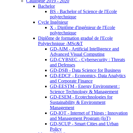
Catalogue 2019 - 2020
Bachelor
BS - Bachelor of Science de l'Ecole
polytechnique
Cycle Ingénieur
X - Diplôme d'ingénieur de l'Ecole
polytechnique
Diplôme de formation gradué de l'Ecole
Polytechnique -MSc&T
GD-AIM - Artificial Intelligence and
Advanced Visual Computing
GD-CYBSEC - Cybersecurity : Threats
and Defenses
GD-DSB - Data Science for Business
GD-EDCF - Economics, Data Analytics
and Corporate Finance
GD-EESTM - Energy Environment :
Science Technology & Management
GD-ESEM - Ecotechnologies for
Sustainability & Environment
Management
GD-IOT - Internet of Things : Innovation
and Management Program (IoT)
GD-SCUP - Smart Cities and Urban
Policy