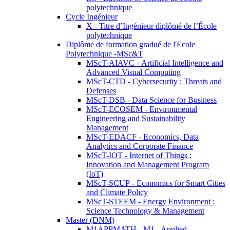
polytechnique
Cycle Ingénieur
X - Titre d’Ingénieur diplômé de l’École
polytechnique
Diplôme de formation gradué de l'Ecole
Polytechnique -MSc&T
MScT-AIAVC - Artificial Intelligence and
Advanced Visual Computing
MScT-CTD - Cybersecurity : Threats and
Defenses
MScT-DSB - Data Science for Business
MScT-ECOSEM - Environmental
Engineering and Sustainability
Management
MScT-EDACF - Economics, Data
Analytics and Corporate Finance
MScT-IOT - Internet of Things :
Innovation and Management Program
(IoT)
MScT-SCUP - Economics for Smart Cities
and Climate Policy
MScT-STEEM - Energy Environment :
Science Technology & Management
Master (DNM)
M1APPMATH - M1 - Applied