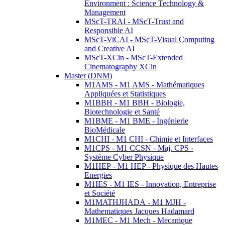
Environment : Science Technology &
Management
MScT-TRAI - MScT-Trust and
Responsible AI
MScT-ViCAI - MScT-Visual Computing
and Creative AI
MScT-XCin - MScT-Extended
Cinematography XCin
Master (DNM)
M1AMS - M1 AMS - Mathématiques
Appliquées et Statistiques
M1BBH - M1 BBH - Biologie,
Biotechnologie et Santé
M1BME - M1 BME - Ingénierie
BioMédicale
M1CHI - M1 CHI - Chimie et Interfaces
M1CPS - M1 CCSN - Maj. CPS -
Système Cyber Physique
M1HEP - M1 HEP - Physique des Hautes
Energies
M1IES - M1 IES - Innovation, Entreprise
et Société
M1MATHJHADA - M1 MJH -
Mathematiques Jacques Hadamard
M1MEC - M1 Mech - Mecanique