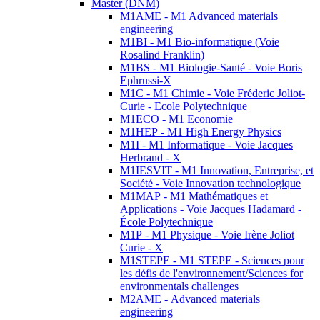
Master (DNM)
M1AME - M1 Advanced materials
engineering
M1BI - M1 Bio-informatique (Voie
Rosalind Franklin)
M1BS - M1 Biologie-Santé - Voie Boris
Ephrussi-X
M1C - M1 Chimie - Voie Fréderic Joliot-
Curie - Ecole Polytechnique
M1ECO - M1 Economie
M1HEP - M1 High Energy Physics
M1I - M1 Informatique - Voie Jacques
Herbrand - X
M1IESVIT - M1 Innovation, Entreprise, et
Société - Voie Innovation technologique
M1MAP - M1 Mathématiques et
Applications - Voie Jacques Hadamard -
École Polytechnique
M1P - M1 Physique - Voie Irène Joliot
Curie - X
M1STEPE - M1 STEPE - Sciences pour
les défis de l'environnement/Sciences for
environmentals challenges
M2AME - Advanced materials
engineering