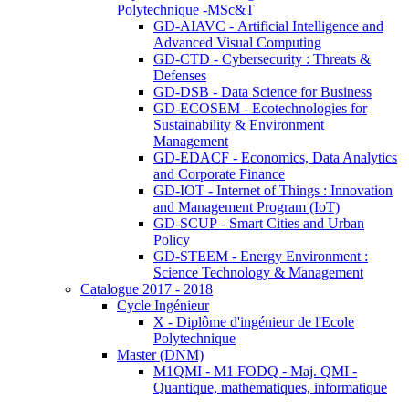
Polytechnique -MSc&T
GD-AIAVC - Artificial Intelligence and
Advanced Visual Computing
GD-CTD - Cybersecurity : Threats &
Defenses
GD-DSB - Data Science for Business
GD-ECOSEM - Ecotechnologies for
Sustainability & Environment
Management
GD-EDACF - Economics, Data Analytics
and Corporate Finance
GD-IOT - Internet of Things : Innovation
and Management Program (IoT)
GD-SCUP - Smart Cities and Urban
Policy
GD-STEEM - Energy Environment :
Science Technology & Management
Catalogue 2017 - 2018
Cycle Ingénieur
X - Diplôme d'ingénieur de l'Ecole
Polytechnique
Master (DNM)
M1QMI - M1 FODQ - Maj. QMI -
Quantique, mathematiques, informatique