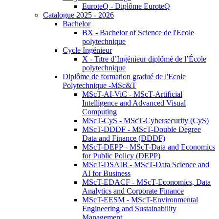
EuroteQ - Diplôme EuroteQ
Catalogue 2025 - 2026
Bachelor
BX - Bachelor of Science de l'Ecole
polytechnique
Cycle Ingénieur
X - Titre d’Ingénieur diplômé de l’École
polytechnique
Diplôme de formation gradué de l'Ecole
Polytechnique -MSc&T
MScT-AI-ViC - MScT-Artificial
Intelligence and Advanced Visual
Computing
MScT-CyS - MScT-Cybersecurity (CyS)
MScT-DDDF - MScT-Double Degree
Data and Finance (DDDF)
MScT-DEPP - MScT-Data and Economics
for Public Policy (DEPP)
MScT-DSAIB - MScT-Data Science and
AI for Business
MScT-EDACF - MScT-Economics, Data
Analytics and Corporate Finance
MScT-EESM - MScT-Environmental
Engineering and Sustainability
Management