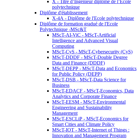
X - Titre d’Ingénieur diplômé de l’École
polytechnique
Diplôme d'établissement
X-4A - Diplôme de l'Ecole polytechnique
Diplôme de formation gradué de l'Ecole
Polytechnique -MSc&T
MScT-AI-ViC - MScT-Artificial
Intelligence and Advanced Visual
Computing
MScT-CyS - MScT-Cybersecurity (CyS)
MScT-DDDF - MScT-Double Degree
Data and Finance (DDDF)
MScT-DEPP - MScT-Data and Economics
for Public Policy (DEPP)
MScT-DSB - MScT-Data Science for
Business
MScT-EDACF - MScT-Economics, Data
Analytics and Corporate Finance
MScT-EESM - MScT-Environmental
Engineering and Sustainability
Management
MScT-ESCLiP - MScT-Economics for
Smart Cities and Climate Policy
MScT-IOT - MScT-Internet of Things :
Innovation and Management Program