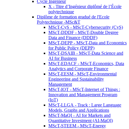
Cycle Ingénieur
X - Titre d’Ingénieur diplômé de l’École
polytechnique
Diplôme de formation gradué de l'Ecole
Polytechnique -MSc&T
MScT-CyS - MScT-Cybersecurity (CyS)
MScT-DDDF - MScT-Double Degree
Data and Finance (DDDF)
MScT-DEPP - MScT-Data and Economics
for Public Policy (DEPP)
MScT-DSAIB - MScT-Data Science and
AI for Business
MScT-EDACF - MScT-Economics, Data
Analytics and Corporate Finance
MScT-EESM - MScT-Environmental
Engineering and Sustainability
Management
MScT-IOT - MScT-Internet of Things :
Innovation and Management Program
(IoT)
MScT-LLGA - Track : Large Language
Models, Graphs and Applications
MScT-MaQI - AI for Markets and
Quantitative Investment (AI-MaQI)
MScT-STEEM - MScT-Energy