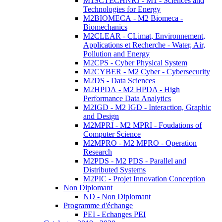
M1SCTECHNRJ - M1 - Sciences and
Technologies for Energy
M2BIOMECA - M2 Biomeca -
Biomechanics
M2CLEAR - CLimat, Environnement,
Applications et Recherche - Water, Air,
Pollution and Energy
M2CPS - Cyber Physical System
M2CYBER - M2 Cyber - Cybersecurity
M2DS - Data Sciences
M2HPDA - M2 HPDA - High
Performance Data Analytics
M2IGD - M2 IGD - Interaction, Graphic
and Design
M2MPRI - M2 MPRI - Foudations of
Computer Science
M2MPRO - M2 MPRO - Operation
Research
M2PDS - M2 PDS - Parallel and
Distributed Systems
M2PIC - Projet Innovation Conception
Non Diplomant
ND - Non Diplomant
Programme d'échange
PEI - Echanges PEI