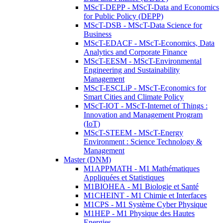
MScT-DEPP - MScT-Data and Economics
for Public Policy (DEPP)
MScT-DSB - MScT-Data Science for
Business
MScT-EDACF - MScT-Economics, Data
Analytics and Corporate Finance
MScT-EESM - MScT-Environmental
Engineering and Sustainability
Management
MScT-ESCLiP - MScT-Economics for
Smart Cities and Climate Policy
MScT-IOT - MScT-Internet of Things :
Innovation and Management Program
(IoT)
MScT-STEEM - MScT-Energy
Environment : Science Technology &
Management
Master (DNM)
M1APPMATH - M1 Mathématiques
Appliquées et Statistiques
M1BIOHEA - M1 Biologie et Santé
M1CHEINT - M1 Chimie et Interfaces
M1CPS - M1 Système Cyber Physique
M1HEP - M1 Physique des Hautes
Energies