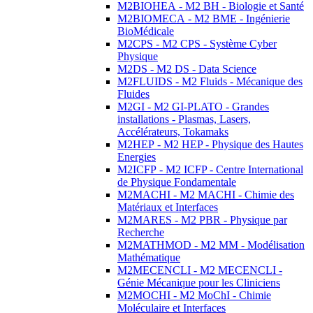
M2BIOHEA - M2 BH - Biologie et Santé
M2BIOMECA - M2 BME - Ingénierie
BioMédicale
M2CPS - M2 CPS - Système Cyber
Physique
M2DS - M2 DS - Data Science
M2FLUIDS - M2 Fluids - Mécanique des
Fluides
M2GI - M2 GI-PLATO - Grandes
installations - Plasmas, Lasers,
Accélérateurs, Tokamaks
M2HEP - M2 HEP - Physique des Hautes
Energies
M2ICFP - M2 ICFP - Centre International
de Physique Fondamentale
M2MACHI - M2 MACHI - Chimie des
Matériaux et Interfaces
M2MARES - M2 PBR - Physique par
Recherche
M2MATHMOD - M2 MM - Modélisation
Mathématique
M2MECENCLI - M2 MECENCLI -
Génie Mécanique pour les Cliniciens
M2MOCHI - M2 MoChI - Chimie
Moléculaire et Interfaces