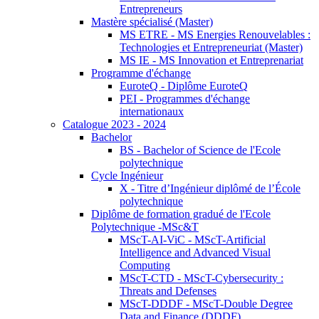
Entrepreneurs
Mastère spécialisé (Master)
MS ETRE - MS Energies Renouvelables :
Technologies et Entrepreneuriat (Master)
MS IE - MS Innovation et Entreprenariat
Programme d'échange
EuroteQ - Diplôme EuroteQ
PEI - Programmes d'échange
internationaux
Catalogue 2023 - 2024
Bachelor
BS - Bachelor of Science de l'Ecole
polytechnique
Cycle Ingénieur
X - Titre d’Ingénieur diplômé de l’École
polytechnique
Diplôme de formation gradué de l'Ecole
Polytechnique -MSc&T
MScT-AI-ViC - MScT-Artificial
Intelligence and Advanced Visual
Computing
MScT-CTD - MScT-Cybersecurity :
Threats and Defenses
MScT-DDDF - MScT-Double Degree
Data and Finance (DDDF)