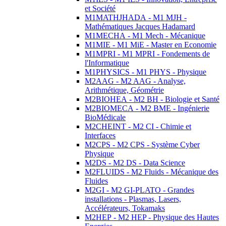
et Société
M1MATHJHADA - M1 MJH -
Mathématiques Jacques Hadamard
M1MECHA - M1 Mech - Mécanique
M1MIE - M1 MiE - Master en Economie
M1MPRI - M1 MPRI - Fondements de
l'Informatique
M1PHYSICS - M1 PHYS - Physique
M2AAG - M2 AAG - Analyse,
Arithmétique, Géométrie
M2BIOHEA - M2 BH - Biologie et Santé
M2BIOMECA - M2 BME - Ingénierie
BioMédicale
M2CHEINT - M2 CI - Chimie et
Interfaces
M2CPS - M2 CPS - Système Cyber
Physique
M2DS - M2 DS - Data Science
M2FLUIDS - M2 Fluids - Mécanique des
Fluides
M2GI - M2 GI-PLATO - Grandes
installations - Plasmas, Lasers,
Accélérateurs, Tokamaks
M2HEP - M2 HEP - Physique des Hautes