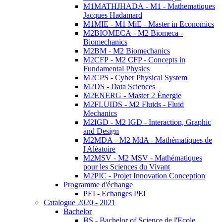
M1MATHJHADA - M1 - Mathematiques
Jacques Hadamard
M1MIE - M1 MiE - Master in Economics
M2BIOMECA - M2 Biomeca -
Biomechanics
M2BM - M2 Biomechanics
M2CFP - M2 CFP - Concepts in
Fundamental Physics
M2CPS - Cyber Physical System
M2DS - Data Sciences
M2ENERG - Master 2 Énergie
M2FLUIDS - M2 Fluids - Fluid
Mechanics
M2IGD - M2 IGD - Interaction, Graphic
and Design
M2MDA - M2 MdA - Mathématiques de
l'Aléatoire
M2MSV - M2 MSV - Mathématiques
pour les Sciences du Vivant
M2PIC - Projet Innovation Conception
Programme d'échange
PEI - Echanges PEI
Catalogue 2020 - 2021
Bachelor
BS - Bachelor of Science de l'Ecole