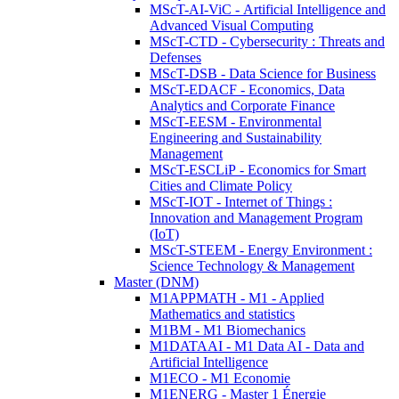
MScT-AI-ViC - Artificial Intelligence and
Advanced Visual Computing
MScT-CTD - Cybersecurity : Threats and
Defenses
MScT-DSB - Data Science for Business
MScT-EDACF - Economics, Data
Analytics and Corporate Finance
MScT-EESM - Environmental
Engineering and Sustainability
Management
MScT-ESCLiP - Economics for Smart
Cities and Climate Policy
MScT-IOT - Internet of Things :
Innovation and Management Program
(IoT)
MScT-STEEM - Energy Environment :
Science Technology & Management
Master (DNM)
M1APPMATH - M1 - Applied
Mathematics and statistics
M1BM - M1 Biomechanics
M1DATAAI - M1 Data AI - Data and
Artificial Intelligence
M1ECO - M1 Economie
M1ENERG - Master 1 Énergie