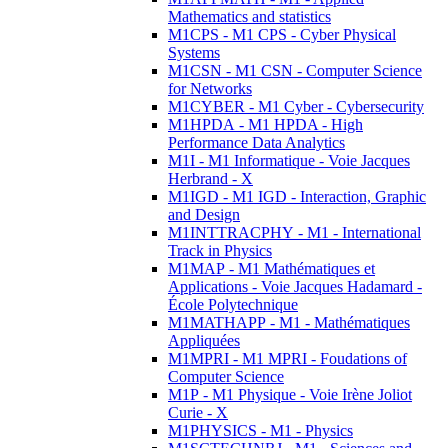
Mathematics and statistics
M1CPS - M1 CPS - Cyber Physical
Systems
M1CSN - M1 CSN - Computer Science
for Networks
M1CYBER - M1 Cyber - Cybersecurity
M1HPDA - M1 HPDA - High
Performance Data Analytics
M1I - M1 Informatique - Voie Jacques
Herbrand - X
M1IGD - M1 IGD - Interaction, Graphic
and Design
M1INTTRACPHY - M1 - International
Track in Physics
M1MAP - M1 Mathématiques et
Applications - Voie Jacques Hadamard -
École Polytechnique
M1MATHAPP - M1 - Mathématiques
Appliquées
M1MPRI - M1 MPRI - Foudations of
Computer Science
M1P - M1 Physique - Voie Irène Joliot
Curie - X
M1PHYSICS - M1 - Physics