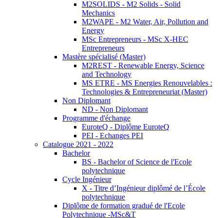
M2SOLIDS - M2 Solids - Solid
Mechanics
M2WAPE - M2 Water, Air, Pollution and
Energy
MSc Entrepreneurs - MSc X-HEC
Entrepreneurs
Mastère spécialisé (Master)
M2REST - Renewable Energy, Science
and Technology
MS ETRE - MS Energies Renouvelables :
Technologies & Entrepreneuriat (Master)
Non Diplomant
ND - Non Diplomant
Programme d'échange
EuroteQ - Diplôme EuroteQ
PEI - Echanges PEI
Catalogue 2021 - 2022
Bachelor
BS - Bachelor of Science de l'Ecole
polytechnique
Cycle Ingénieur
X - Titre d’Ingénieur diplômé de l’École
polytechnique
Diplôme de formation gradué de l'Ecole
Polytechnique -MSc&T