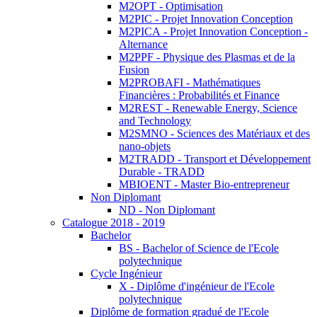
M2OPT - Optimisation
M2PIC - Projet Innovation Conception
M2PICA - Projet Innovation Conception -
Alternance
M2PPF - Physique des Plasmas et de la
Fusion
M2PROBAFI - Mathématiques
Financières : Probabilités et Finance
M2REST - Renewable Energy, Science
and Technology
M2SMNO - Sciences des Matériaux et des
nano-objets
M2TRADD - Transport et Développement
Durable - TRADD
MBIOENT - Master Bio-entrepreneur
Non Diplomant
ND - Non Diplomant
Catalogue 2018 - 2019
Bachelor
BS - Bachelor of Science de l'Ecole
polytechnique
Cycle Ingénieur
X - Diplôme d'ingénieur de l'Ecole
polytechnique
Diplôme de formation gradué de l'Ecole