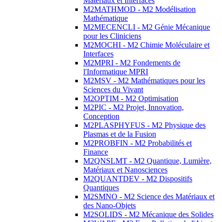
Matériaux et Interfaces
M2MATHMOD - M2 Modélisation
Mathématique
M2MECENCLI - M2 Génie Mécanique
pour les Cliniciens
M2MOCHI - M2 Chimie Moléculaire et
Interfaces
M2MPRI - M2 Fondements de
l'Informatique MPRI
M2MSV - M2 Mathématiques pour les
Sciences du Vivant
M2OPTIM - M2 Optimisation
M2PIC - M2 Projet, Innovation,
Conception
M2PLASPHYFUS - M2 Physique des
Plasmas et de la Fusion
M2PROBFIN - M2 Probabilités et
Finance
M2QNSLMT - M2 Quantique, Lumière,
Matériaux et Nanosciences
M2QUANTDEV - M2 Dispositifs
Quantiques
M2SMNO - M2 Science des Matériaux et
des Nano-Objets
M2SOLIDS - M2 Mécanique des Solides