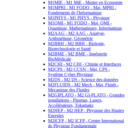
M1MIE - M1 MiE - Master en Economie
M1MPRI - M1 FODQ - Maj. MPRI -
Fondements de l'Informatique
M1PHYS - M1 PHYS - Physique
M1QMI - M1 FODQ - Maj. QMI -
Quantique, Mathematiques, Informatique
M2AAG - M2 AAG - Analyse,
Arithmétique, Géométrie
M2BBH - M2 BBH - Biologie,
Biotechnologie et Santé
M2BME - M2 BME - Ingénierie
BioMédicale
M2CHI - M2 CHI - Chimie et Interfaces
M2CPS - M2 CCSN - Maj. CPS -
Système Cyber Physique
M2DS - M2 DS - Science des données
M2FLUIDS - M2 Mech - Maj. Fluids -
Mecanique des Fluides
M2GIPLATO - M2 GI-PLATO - Grandes
installations - Plasmas, Lasers,
Accélérateurs, Tokamaks
M2HEP - M2 HEP - Physique des Hautes
Energies
M2ICFP - M2 ICFP - Centre International
de Physique Fondamentale