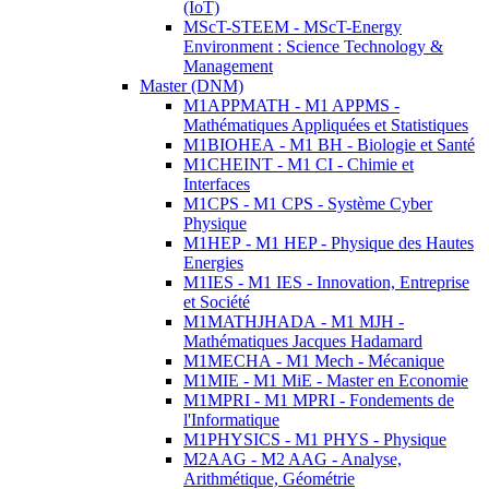
(IoT)
MScT-STEEM - MScT-Energy
Environment : Science Technology &
Management
Master (DNM)
M1APPMATH - M1 APPMS -
Mathématiques Appliquées et Statistiques
M1BIOHEA - M1 BH - Biologie et Santé
M1CHEINT - M1 CI - Chimie et
Interfaces
M1CPS - M1 CPS - Système Cyber
Physique
M1HEP - M1 HEP - Physique des Hautes
Energies
M1IES - M1 IES - Innovation, Entreprise
et Société
M1MATHJHADA - M1 MJH -
Mathématiques Jacques Hadamard
M1MECHA - M1 Mech - Mécanique
M1MIE - M1 MiE - Master en Economie
M1MPRI - M1 MPRI - Fondements de
l'Informatique
M1PHYSICS - M1 PHYS - Physique
M2AAG - M2 AAG - Analyse,
Arithmétique, Géométrie