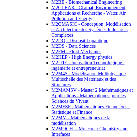
M2BE - Biomechanical Engineering
M2CLEAR - CLimat, Environnement,
Applications et Recherche - Water, Air,
Pollution and Energy
M2CMASIC - Conception, Modélisation
et Architecture des Systèmes Industriels
Complexes
M2DQ - Dispositif quantique
M2DS - Data Sciences
M2FM - Fluid Mechanics
M2HEP - High Energy physics
M2ITIE - Innovation Technologique :
ingénierie et entrepreneuriat
M2M4S - Modélisation Multiphysique
Multiéchelle des Matériaux et des
Structures
M2MAMSV - Master 2 Mathématiques et
Applications - Mathématiques pour les
Sciences du Vivant
M2MFSF - Mathématiques Financières :
Statistique et Finance
M2MM - Mathématiques de la
modélisation
M2MOCHI - Molecular Chemistry and
Interfaces