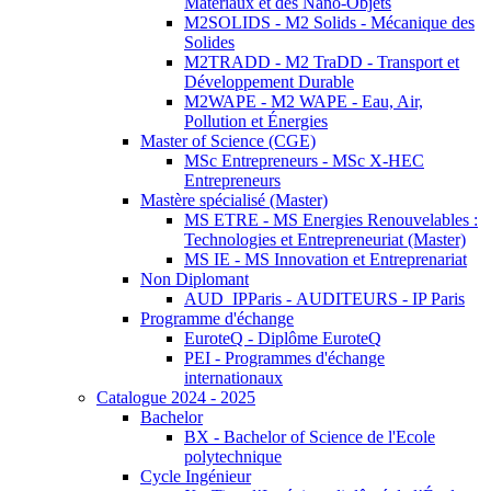
Matériaux et des Nano-Objets
M2SOLIDS - M2 Solids - Mécanique des
Solides
M2TRADD - M2 TraDD - Transport et
Développement Durable
M2WAPE - M2 WAPE - Eau, Air,
Pollution et Énergies
Master of Science (CGE)
MSc Entrepreneurs - MSc X-HEC
Entrepreneurs
Mastère spécialisé (Master)
MS ETRE - MS Energies Renouvelables :
Technologies et Entrepreneuriat (Master)
MS IE - MS Innovation et Entreprenariat
Non Diplomant
AUD_IPParis - AUDITEURS - IP Paris
Programme d'échange
EuroteQ - Diplôme EuroteQ
PEI - Programmes d'échange
internationaux
Catalogue 2024 - 2025
Bachelor
BX - Bachelor of Science de l'Ecole
polytechnique
Cycle Ingénieur