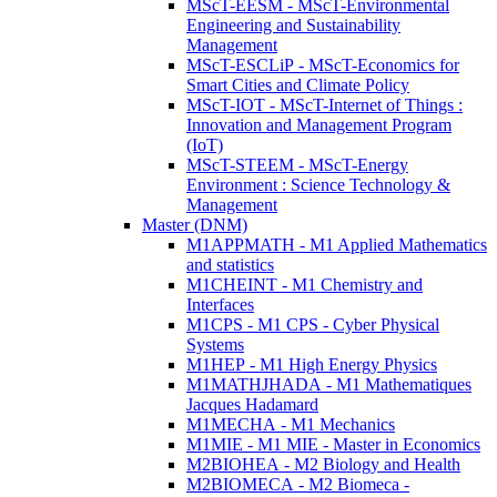
MScT-EESM - MScT-Environmental
Engineering and Sustainability
Management
MScT-ESCLiP - MScT-Economics for
Smart Cities and Climate Policy
MScT-IOT - MScT-Internet of Things :
Innovation and Management Program
(IoT)
MScT-STEEM - MScT-Energy
Environment : Science Technology &
Management
Master (DNM)
M1APPMATH - M1 Applied Mathematics
and statistics
M1CHEINT - M1 Chemistry and
Interfaces
M1CPS - M1 CPS - Cyber Physical
Systems
M1HEP - M1 High Energy Physics
M1MATHJHADA - M1 Mathematiques
Jacques Hadamard
M1MECHA - M1 Mechanics
M1MIE - M1 MIE - Master in Economics
M2BIOHEA - M2 Biology and Health
M2BIOMECA - M2 Biomeca -