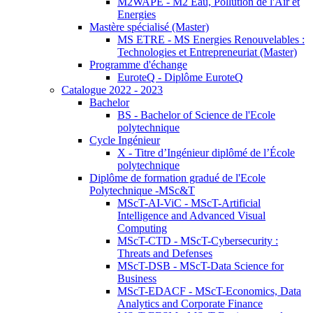
M2WAPE - M2 Eau, Pollution de l'Air et
Energies
Mastère spécialisé (Master)
MS ETRE - MS Energies Renouvelables :
Technologies et Entrepreneuriat (Master)
Programme d'échange
EuroteQ - Diplôme EuroteQ
Catalogue 2022 - 2023
Bachelor
BS - Bachelor of Science de l'Ecole
polytechnique
Cycle Ingénieur
X - Titre d’Ingénieur diplômé de l’École
polytechnique
Diplôme de formation gradué de l'Ecole
Polytechnique -MSc&T
MScT-AI-ViC - MScT-Artificial
Intelligence and Advanced Visual
Computing
MScT-CTD - MScT-Cybersecurity :
Threats and Defenses
MScT-DSB - MScT-Data Science for
Business
MScT-EDACF - MScT-Economics, Data
Analytics and Corporate Finance