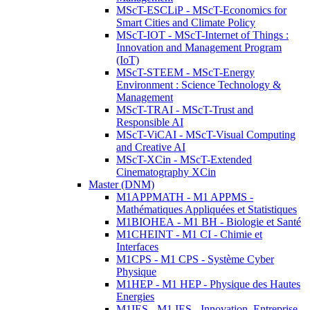
MScT-ESCLiP - MScT-Economics for
Smart Cities and Climate Policy
MScT-IOT - MScT-Internet of Things :
Innovation and Management Program
(IoT)
MScT-STEEM - MScT-Energy
Environment : Science Technology &
Management
MScT-TRAI - MScT-Trust and
Responsible AI
MScT-ViCAI - MScT-Visual Computing
and Creative AI
MScT-XCin - MScT-Extended
Cinematography XCin
Master (DNM)
M1APPMATH - M1 APPMS -
Mathématiques Appliquées et Statistiques
M1BIOHEA - M1 BH - Biologie et Santé
M1CHEINT - M1 CI - Chimie et
Interfaces
M1CPS - M1 CPS - Système Cyber
Physique
M1HEP - M1 HEP - Physique des Hautes
Energies
M1IES - M1 IES - Innovation, Entreprise