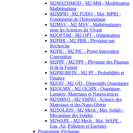
M2MATHMOD - M2 MM - Modélisation
Mathématique
M2MPRI - M2 FODQ - Maj. MPRI -
Fondements de l'Informatique
M2MSV - M2 MSV - Mathématiques
pour les Sciences du Vivant
M2OPTIM - M2 OPT - Optimisation
M2PBR - M2 PBR - Physique par
Recherche
M2PIC - M2 PIC - Projet Innovation
Conception
M2PPF - M2 PPF - Physique des Plasmas
et de la Fusion
M2PROBFIN - M2 PF - Probabilités et
Finance
M2QD - M2 QD - Dispositifs Quantiques
M2QLMN - M2 QLMN - Quantique,
Lumiere, Materiaux et Nanosciences
M2SMNO - M2 SMNO - Science des
Materiaux et des Nano-Objets
M2SOLIDS - M2 Mech - Maj. Solids -
Mecanique des Solides
M2WAPE - M2 Mech - Maj. WAPE -
Eau, Air, Pollution et Energies
Programme d'échange