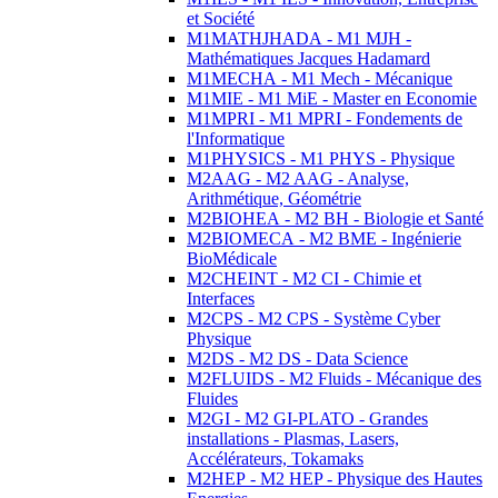
et Société
M1MATHJHADA - M1 MJH -
Mathématiques Jacques Hadamard
M1MECHA - M1 Mech - Mécanique
M1MIE - M1 MiE - Master en Economie
M1MPRI - M1 MPRI - Fondements de
l'Informatique
M1PHYSICS - M1 PHYS - Physique
M2AAG - M2 AAG - Analyse,
Arithmétique, Géométrie
M2BIOHEA - M2 BH - Biologie et Santé
M2BIOMECA - M2 BME - Ingénierie
BioMédicale
M2CHEINT - M2 CI - Chimie et
Interfaces
M2CPS - M2 CPS - Système Cyber
Physique
M2DS - M2 DS - Data Science
M2FLUIDS - M2 Fluids - Mécanique des
Fluides
M2GI - M2 GI-PLATO - Grandes
installations - Plasmas, Lasers,
Accélérateurs, Tokamaks
M2HEP - M2 HEP - Physique des Hautes