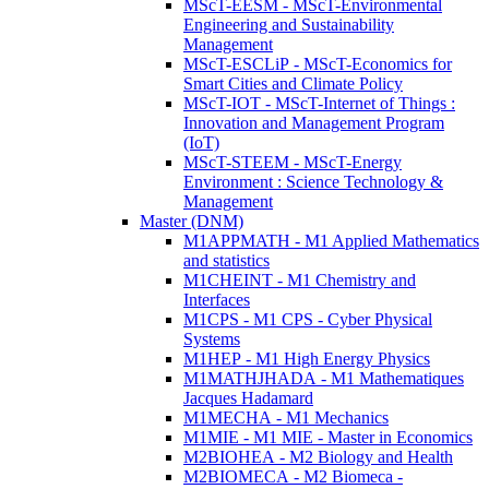
MScT-EESM - MScT-Environmental
Engineering and Sustainability
Management
MScT-ESCLiP - MScT-Economics for
Smart Cities and Climate Policy
MScT-IOT - MScT-Internet of Things :
Innovation and Management Program
(IoT)
MScT-STEEM - MScT-Energy
Environment : Science Technology &
Management
Master (DNM)
M1APPMATH - M1 Applied Mathematics
and statistics
M1CHEINT - M1 Chemistry and
Interfaces
M1CPS - M1 CPS - Cyber Physical
Systems
M1HEP - M1 High Energy Physics
M1MATHJHADA - M1 Mathematiques
Jacques Hadamard
M1MECHA - M1 Mechanics
M1MIE - M1 MIE - Master in Economics
M2BIOHEA - M2 Biology and Health
M2BIOMECA - M2 Biomeca -