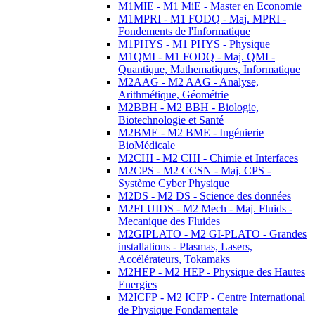
M1MIE - M1 MiE - Master en Economie
M1MPRI - M1 FODQ - Maj. MPRI -
Fondements de l'Informatique
M1PHYS - M1 PHYS - Physique
M1QMI - M1 FODQ - Maj. QMI -
Quantique, Mathematiques, Informatique
M2AAG - M2 AAG - Analyse,
Arithmétique, Géométrie
M2BBH - M2 BBH - Biologie,
Biotechnologie et Santé
M2BME - M2 BME - Ingénierie
BioMédicale
M2CHI - M2 CHI - Chimie et Interfaces
M2CPS - M2 CCSN - Maj. CPS -
Système Cyber Physique
M2DS - M2 DS - Science des données
M2FLUIDS - M2 Mech - Maj. Fluids -
Mecanique des Fluides
M2GIPLATO - M2 GI-PLATO - Grandes
installations - Plasmas, Lasers,
Accélérateurs, Tokamaks
M2HEP - M2 HEP - Physique des Hautes
Energies
M2ICFP - M2 ICFP - Centre International
de Physique Fondamentale