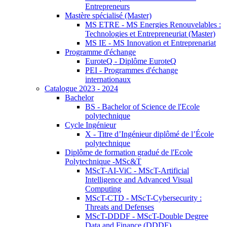
Entrepreneurs
Mastère spécialisé (Master)
MS ETRE - MS Energies Renouvelables :
Technologies et Entrepreneuriat (Master)
MS IE - MS Innovation et Entreprenariat
Programme d'échange
EuroteQ - Diplôme EuroteQ
PEI - Programmes d'échange
internationaux
Catalogue 2023 - 2024
Bachelor
BS - Bachelor of Science de l'Ecole
polytechnique
Cycle Ingénieur
X - Titre d’Ingénieur diplômé de l’École
polytechnique
Diplôme de formation gradué de l'Ecole
Polytechnique -MSc&T
MScT-AI-ViC - MScT-Artificial
Intelligence and Advanced Visual
Computing
MScT-CTD - MScT-Cybersecurity :
Threats and Defenses
MScT-DDDF - MScT-Double Degree
Data and Finance (DDDF)