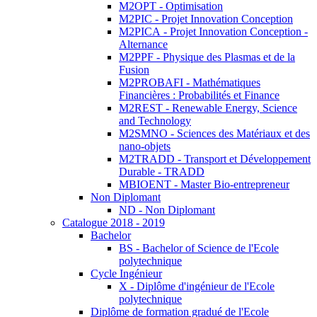
M2OPT - Optimisation
M2PIC - Projet Innovation Conception
M2PICA - Projet Innovation Conception -
Alternance
M2PPF - Physique des Plasmas et de la
Fusion
M2PROBAFI - Mathématiques
Financières : Probabilités et Finance
M2REST - Renewable Energy, Science
and Technology
M2SMNO - Sciences des Matériaux et des
nano-objets
M2TRADD - Transport et Développement
Durable - TRADD
MBIOENT - Master Bio-entrepreneur
Non Diplomant
ND - Non Diplomant
Catalogue 2018 - 2019
Bachelor
BS - Bachelor of Science de l'Ecole
polytechnique
Cycle Ingénieur
X - Diplôme d'ingénieur de l'Ecole
polytechnique
Diplôme de formation gradué de l'Ecole