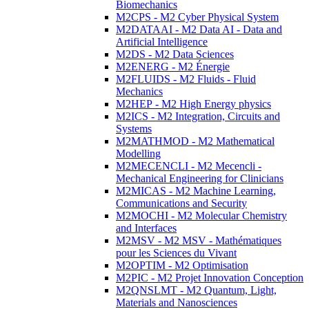
Biomechanics
M2CPS - M2 Cyber Physical System
M2DATAAI - M2 Data AI - Data and
Artificial Intelligence
M2DS - M2 Data Sciences
M2ENERG - M2 Énergie
M2FLUIDS - M2 Fluids - Fluid
Mechanics
M2HEP - M2 High Energy physics
M2ICS - M2 Integration, Circuits and
Systems
M2MATHMOD - M2 Mathematical
Modelling
M2MECENCLI - M2 Mecencli -
Mechanical Engineering for Clinicians
M2MICAS - M2 Machine Learning,
Communications and Security
M2MOCHI - M2 Molecular Chemistry
and Interfaces
M2MSV - M2 MSV - Mathématiques
pour les Sciences du Vivant
M2OPTIM - M2 Optimisation
M2PIC - M2 Projet Innovation Conception
M2QNSLMT - M2 Quantum, Light,
Materials and Nanosciences