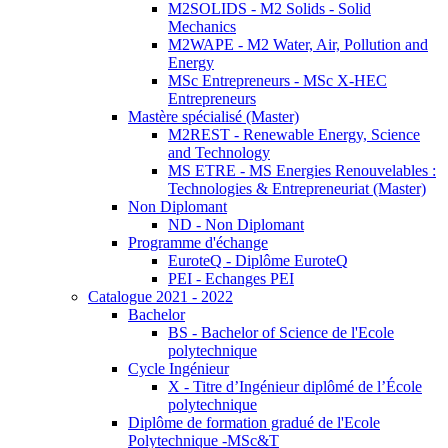
M2SOLIDS - M2 Solids - Solid
Mechanics
M2WAPE - M2 Water, Air, Pollution and
Energy
MSc Entrepreneurs - MSc X-HEC
Entrepreneurs
Mastère spécialisé (Master)
M2REST - Renewable Energy, Science
and Technology
MS ETRE - MS Energies Renouvelables :
Technologies & Entrepreneuriat (Master)
Non Diplomant
ND - Non Diplomant
Programme d'échange
EuroteQ - Diplôme EuroteQ
PEI - Echanges PEI
Catalogue 2021 - 2022
Bachelor
BS - Bachelor of Science de l'Ecole
polytechnique
Cycle Ingénieur
X - Titre d’Ingénieur diplômé de l’École
polytechnique
Diplôme de formation gradué de l'Ecole
Polytechnique -MSc&T