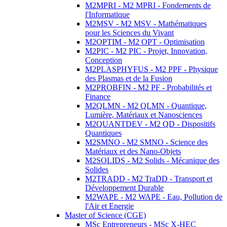
M2MPRI - M2 MPRI - Fondements de
l'Informatique
M2MSV - M2 MSV - Mathématiques
pour les Sciences du Vivant
M2OPTIM - M2 OPT - Optimisation
M2PIC - M2 PIC - Projet, Innovation,
Conception
M2PLASPHYFUS - M2 PPF - Physique
des Plasmas et de la Fusion
M2PROBFIN - M2 PF - Probabilités et
Finance
M2QLMN - M2 QLMN - Quantique,
Lumière, Matériaux et Nanosciences
M2QUANTDEV - M2 QD - Dispositifs
Quantiques
M2SMNO - M2 SMNO - Science des
Matériaux et des Nano-Objets
M2SOLIDS - M2 Solids - Mécanique des
Solides
M2TRADD - M2 TraDD - Transport et
Développement Durable
M2WAPE - M2 WAPE - Eau, Pollution de
l'Air et Energie
Master of Science (CGE)
MSc Entrepreneurs - MSc X-HEC