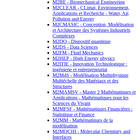
M2BE - Biomechanical Engineering
M2CLEAR - CLimat, Environnement,
Applications et Recherche - Water, Air,
Pollution and Energy
M2CMASIC - Conception, Modélisation
et Architecture des Systèmes Industriels
Complexes
M2DQ - Dispositif quantique
M2DS - Data Sciences
M2FM - Fluid Mechanics
M2HEP - High Energy physics
M2ITIE - Innovation Technologique :
ingénierie et entrepreneuriat
M2M4S - Modélisation Multiphysique
Multiéchelle des Matériaux et des
Structures
M2MAMSV - Master 2 Mathématiques et
Applications - Mathématiques pour les
Sciences du Vivant
M2MFSF - Mathématiques Financières :
Statistique et Finance
M2MM - Mathématiques de la
modélisation
M2MOCHI - Molecular Chemistry and
Interfaces