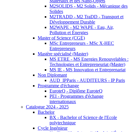
Matériaux et des Nano-Objets
M2SOLIDS - M2 Solids - Mécanique des
Solides
M2TRADD - M2 TraDD - Transport et
Développement Durable
M2WAPE - M2 WAPE - Eau, Air,
Pollution et Énergies
Master of Science (CGE)
MSc Entrepreneurs - MSc X-HEC
Entrepreneurs
Mastère spécialisé (Master)
MS ETRE - MS Energies Renouvelables :
Technologies et Entrepreneuriat (Master)
MS IE - MS Innovation et Entreprenariat
Non Diplomant
AUD_IPParis - AUDITEURS - IP Paris
Programme d'échange
EuroteQ - Diplôme EuroteQ
PEI - Programmes d'échange
internationaux
Catalogue 2024 - 2025
Bachelor
BX - Bachelor of Science de l'Ecole
polytechnique
Cycle Ingénieur