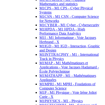
Mathematics and statistics
M1CPS - M1 CPS - Cyber Physical
Systems
M1CSN - M1 CSN - Computer Science
for Networks
M1CYBER - M1 Cyber - Cybersecurity
M1HPDA - M1 HPDA - High
Performance Data Analytics
M1I - M1 Informatique - Voie Jacques
Herbrand - X
M1IGD - M1 IGD - Interaction, Graphic
and Design
M1INTTRACPHY - M1 - International
Track in Physics
M1MAP - M1 Mathématiques et
Applications - Voie Jacques Hadamard -
École Polytechnique
M1MATHAPP - M1 - Mathématiques
Appliquées
M1MPRI - M1 MPRI - Foudations of
Computer Science
M1P - M1 Physique - Voie Irène Joliot
Curie - X
M1PHYSICS - M1 - Physics