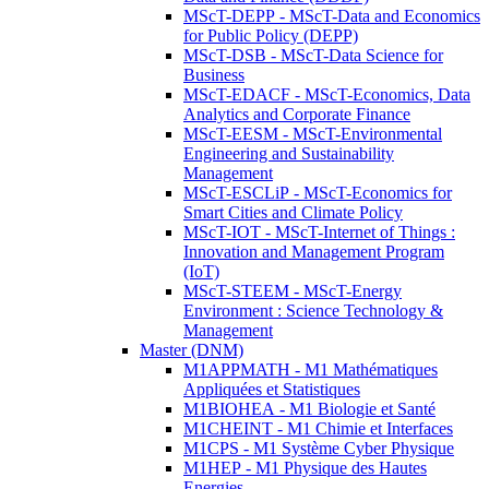
MScT-DEPP - MScT-Data and Economics
for Public Policy (DEPP)
MScT-DSB - MScT-Data Science for
Business
MScT-EDACF - MScT-Economics, Data
Analytics and Corporate Finance
MScT-EESM - MScT-Environmental
Engineering and Sustainability
Management
MScT-ESCLiP - MScT-Economics for
Smart Cities and Climate Policy
MScT-IOT - MScT-Internet of Things :
Innovation and Management Program
(IoT)
MScT-STEEM - MScT-Energy
Environment : Science Technology &
Management
Master (DNM)
M1APPMATH - M1 Mathématiques
Appliquées et Statistiques
M1BIOHEA - M1 Biologie et Santé
M1CHEINT - M1 Chimie et Interfaces
M1CPS - M1 Système Cyber Physique
M1HEP - M1 Physique des Hautes
Energies