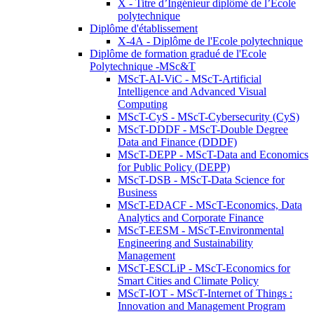
X - Titre d’Ingénieur diplômé de l’École
polytechnique
Diplôme d'établissement
X-4A - Diplôme de l'Ecole polytechnique
Diplôme de formation gradué de l'Ecole
Polytechnique -MSc&T
MScT-AI-ViC - MScT-Artificial
Intelligence and Advanced Visual
Computing
MScT-CyS - MScT-Cybersecurity (CyS)
MScT-DDDF - MScT-Double Degree
Data and Finance (DDDF)
MScT-DEPP - MScT-Data and Economics
for Public Policy (DEPP)
MScT-DSB - MScT-Data Science for
Business
MScT-EDACF - MScT-Economics, Data
Analytics and Corporate Finance
MScT-EESM - MScT-Environmental
Engineering and Sustainability
Management
MScT-ESCLiP - MScT-Economics for
Smart Cities and Climate Policy
MScT-IOT - MScT-Internet of Things :
Innovation and Management Program