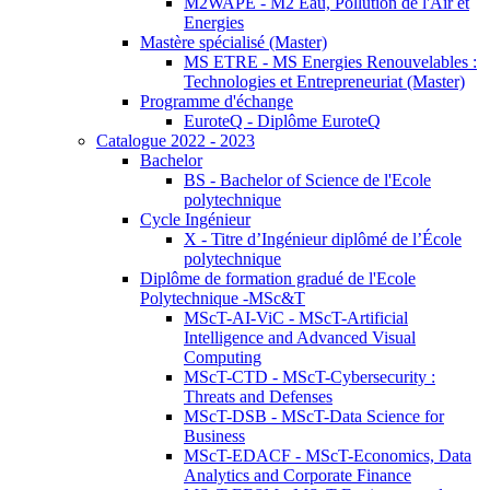
M2WAPE - M2 Eau, Pollution de l'Air et
Energies
Mastère spécialisé (Master)
MS ETRE - MS Energies Renouvelables :
Technologies et Entrepreneuriat (Master)
Programme d'échange
EuroteQ - Diplôme EuroteQ
Catalogue 2022 - 2023
Bachelor
BS - Bachelor of Science de l'Ecole
polytechnique
Cycle Ingénieur
X - Titre d’Ingénieur diplômé de l’École
polytechnique
Diplôme de formation gradué de l'Ecole
Polytechnique -MSc&T
MScT-AI-ViC - MScT-Artificial
Intelligence and Advanced Visual
Computing
MScT-CTD - MScT-Cybersecurity :
Threats and Defenses
MScT-DSB - MScT-Data Science for
Business
MScT-EDACF - MScT-Economics, Data
Analytics and Corporate Finance