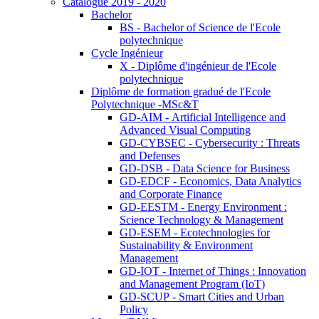
Catalogue 2019 - 2020
Bachelor
BS - Bachelor of Science de l'Ecole
polytechnique
Cycle Ingénieur
X - Diplôme d'ingénieur de l'Ecole
polytechnique
Diplôme de formation gradué de l'Ecole
Polytechnique -MSc&T
GD-AIM - Artificial Intelligence and
Advanced Visual Computing
GD-CYBSEC - Cybersecurity : Threats
and Defenses
GD-DSB - Data Science for Business
GD-EDCF - Economics, Data Analytics
and Corporate Finance
GD-EESTM - Energy Environment :
Science Technology & Management
GD-ESEM - Ecotechnologies for
Sustainability & Environment
Management
GD-IOT - Internet of Things : Innovation
and Management Program (IoT)
GD-SCUP - Smart Cities and Urban
Policy