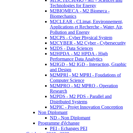
M1SCTECHNRJ - M1 - Sciences and
Technologies for Energy
M2BIOMECA - M2 Biomeca -
Biomechanics
M2CLEAR - CLimat, Environnement,
Applications et Recherche - Water, Air,
Pollution and Energy
M2CPS - Cyber Physical System
M2CYBER - M2 Cyber - Cybersecurity
M2DS - Data Sciences
M2HPDA - M2 HPDA - High
Performance Data Analytics
M2IGD - M2 IGD - Interaction, Graphic
and Design
M2MPRI - M2 MPRI - Foudations of
Computer Science
M2MPRO - M2 MPRO - Operation
Research
M2PDS - M2 PDS - Parallel and
Distributed Systems
M2PIC - Projet Innovation Conception
Non Diplomant
ND - Non Diplomant
Programme d'échange
PEI - Echanges PEI