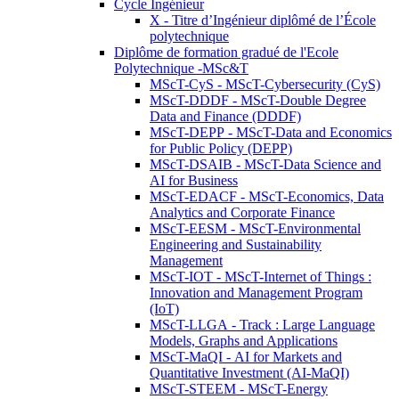
Cycle Ingénieur
X - Titre d’Ingénieur diplômé de l’École
polytechnique
Diplôme de formation gradué de l'Ecole
Polytechnique -MSc&T
MScT-CyS - MScT-Cybersecurity (CyS)
MScT-DDDF - MScT-Double Degree
Data and Finance (DDDF)
MScT-DEPP - MScT-Data and Economics
for Public Policy (DEPP)
MScT-DSAIB - MScT-Data Science and
AI for Business
MScT-EDACF - MScT-Economics, Data
Analytics and Corporate Finance
MScT-EESM - MScT-Environmental
Engineering and Sustainability
Management
MScT-IOT - MScT-Internet of Things :
Innovation and Management Program
(IoT)
MScT-LLGA - Track : Large Language
Models, Graphs and Applications
MScT-MaQI - AI for Markets and
Quantitative Investment (AI-MaQI)
MScT-STEEM - MScT-Energy