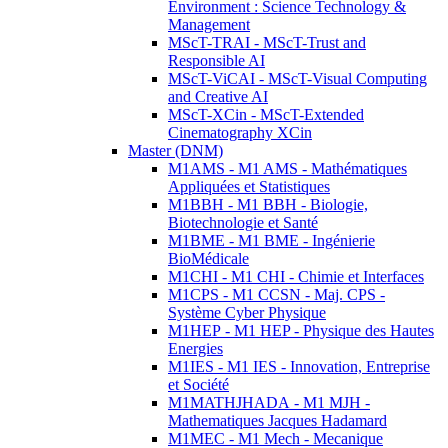
Environment : Science Technology &
Management
MScT-TRAI - MScT-Trust and
Responsible AI
MScT-ViCAI - MScT-Visual Computing
and Creative AI
MScT-XCin - MScT-Extended
Cinematography XCin
Master (DNM)
M1AMS - M1 AMS - Mathématiques
Appliquées et Statistiques
M1BBH - M1 BBH - Biologie,
Biotechnologie et Santé
M1BME - M1 BME - Ingénierie
BioMédicale
M1CHI - M1 CHI - Chimie et Interfaces
M1CPS - M1 CCSN - Maj. CPS -
Système Cyber Physique
M1HEP - M1 HEP - Physique des Hautes
Energies
M1IES - M1 IES - Innovation, Entreprise
et Société
M1MATHJHADA - M1 MJH -
Mathematiques Jacques Hadamard
M1MEC - M1 Mech - Mecanique