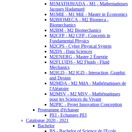
M1MATHJHADA - M1 - Mathematiques
Jacques Hadamard
M1MIE - M1 MiE - Master in Economics
M2BIOMECA - M2 Biomeca -
Biomechanics
M2BM - M2 Biomechanics
M2CFP - M2 CFP - Concepts in
Fundamental Physics
M2CPS - Cyber Physical System
M2DS - Data Sciences
M2ENERG - Master 2 Énergie
M2FLUIDS - M2 Fluids - Fluid
Mechanics
M2IGD - M2 IGD - Interaction, Graphic
and Design
M2MDA - M2 MdA - Mathématiques de
l'Aléatoire
M2MSV - M2 MSV - Mathématiques
pour les Sciences du Vivant
M2PIC - Projet Innovation Conception
Programme d'échange
PEI - Echanges PEI
Catalogue 2020 - 2021
Bachelor
BS - Bachelor of Science de l'Ecole