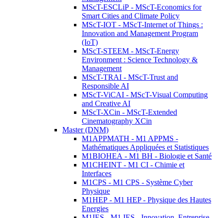
MScT-ESCLiP - MScT-Economics for
Smart Cities and Climate Policy
MScT-IOT - MScT-Internet of Things :
Innovation and Management Program
(IoT)
MScT-STEEM - MScT-Energy
Environment : Science Technology &
Management
MScT-TRAI - MScT-Trust and
Responsible AI
MScT-ViCAI - MScT-Visual Computing
and Creative AI
MScT-XCin - MScT-Extended
Cinematography XCin
Master (DNM)
M1APPMATH - M1 APPMS -
Mathématiques Appliquées et Statistiques
M1BIOHEA - M1 BH - Biologie et Santé
M1CHEINT - M1 CI - Chimie et
Interfaces
M1CPS - M1 CPS - Système Cyber
Physique
M1HEP - M1 HEP - Physique des Hautes
Energies
M1IES - M1 IES - Innovation, Entreprise