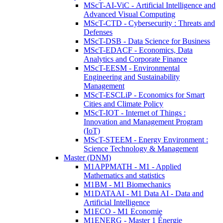
MScT-AI-ViC - Artificial Intelligence and
Advanced Visual Computing
MScT-CTD - Cybersecurity : Threats and
Defenses
MScT-DSB - Data Science for Business
MScT-EDACF - Economics, Data
Analytics and Corporate Finance
MScT-EESM - Environmental
Engineering and Sustainability
Management
MScT-ESCLiP - Economics for Smart
Cities and Climate Policy
MScT-IOT - Internet of Things :
Innovation and Management Program
(IoT)
MScT-STEEM - Energy Environment :
Science Technology & Management
Master (DNM)
M1APPMATH - M1 - Applied
Mathematics and statistics
M1BM - M1 Biomechanics
M1DATAAI - M1 Data AI - Data and
Artificial Intelligence
M1ECO - M1 Economie
M1ENERG - Master 1 Énergie