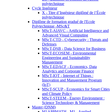
polytechnique
Cycle Ingénieur
X - Titre d’Ingénieur diplômé de l’École
polytechnique
Diplôme de formation gradué de l'Ecole
Polytechnique -MSc&T
MScT-AIAVC - Artificial Intelligence and
Advanced Visual Computing
MScT-CTD - Cybersecurity : Threats and
Defenses
MScT-DSB - Data Science for Business
MScT-ECOSEM - Environmental
Engineering and Sustainability
Management
MScT-EDACF - Economics, Data
Analytics and Corporate Finance
MScT-IOT - Internet of Things :
Innovation and Management Program
(IoT)
MScT-SCUP - Economics for Smart Cities
and Climate Policy
MScT-STEEM - Energy Environment :
Science Technology & Management
Master (DNM)
M1APPMATH - M1 - Applied