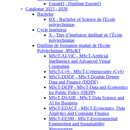
EuroteQ - Diplôme EuroteQ
Catalogue 2025 - 2026
Bachelor
BX - Bachelor of Science de l'Ecole
polytechnique
Cycle Ingénieur
X - Titre d’Ingénieur diplômé de l’École
polytechnique
Diplôme de formation gradué de l'Ecole
Polytechnique -MSc&T
MScT-AI-ViC - MScT-Artificial
Intelligence and Advanced Visual
Computing
MScT-CyS - MScT-Cybersecurity (CyS)
MScT-DDDF - MScT-Double Degree
Data and Finance (DDDF)
MScT-DEPP - MScT-Data and Economics
for Public Policy (DEPP)
MScT-DSAIB - MScT-Data Science and
AI for Business
MScT-EDACF - MScT-Economics, Data
Analytics and Corporate Finance
MScT-EESM - MScT-Environmental
Engineering and Sustainability
Management