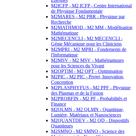
Energies
M2ICFP - M2 ICFP - Centre International
de Physique Fondamentale
M2MARES - M2 PBR - Physique par
Recherche
M2MATHMOD - M2 MM - Modélisation
Mathématique
M2MECENCLI - M2 MECENCLI -
Génie Mécanique pour les Cliniciens
M2MPRI - M2 MPRI - Fondements de
l'Informatique
M2MSV - M2 MSV - Mathématiques
pour les Sciences du Vivant
M2OPTIM - M2 OPT - Optimisation
M2PIC - M2 PIC - Projet, Innovation,
Conception
M2PLASPHYFUS - M2 PPF - Physique
des Plasmas et de la Fusion
M2PROBFIN - M2 PF - Probabilités et
Finance
M2QLMN - M2 QLMN - Quantique,
Lumière, Matériaux et Nanosciences
M2QUANTDEV - M2 QD - Dispositifs
Quantiques
M2SMNO - M2 SMNO - Science des