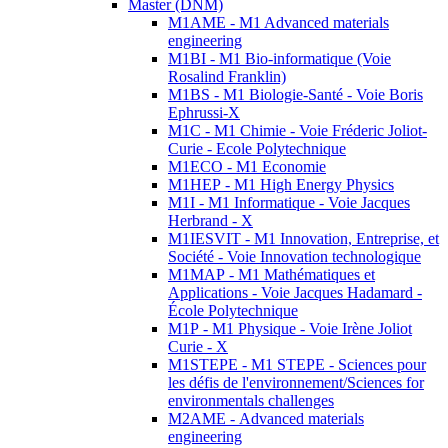
Master (DNM)
M1AME - M1 Advanced materials
engineering
M1BI - M1 Bio-informatique (Voie
Rosalind Franklin)
M1BS - M1 Biologie-Santé - Voie Boris
Ephrussi-X
M1C - M1 Chimie - Voie Fréderic Joliot-
Curie - Ecole Polytechnique
M1ECO - M1 Economie
M1HEP - M1 High Energy Physics
M1I - M1 Informatique - Voie Jacques
Herbrand - X
M1IESVIT - M1 Innovation, Entreprise, et
Société - Voie Innovation technologique
M1MAP - M1 Mathématiques et
Applications - Voie Jacques Hadamard -
École Polytechnique
M1P - M1 Physique - Voie Irène Joliot
Curie - X
M1STEPE - M1 STEPE - Sciences pour
les défis de l'environnement/Sciences for
environmentals challenges
M2AME - Advanced materials
engineering