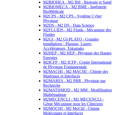
M2BIOHEA - M2 BH - Biologie et Santé
M2BIOMECA - M2 BME - Ingénierie
BioMédicale
M2CPS - M2 CPS - Système Cyber
Physique
M2DS - M2 DS - Data Science
M2FLUIDS - M2 Fluids - Mécanique des
Fluides
M2GI - M2 GI-PLATO - Grandes
installations - Plasmas, Lasers,
Accélérateurs, Tokamaks
M2HEP - M2 HEP - Physique des Hautes
Energies
M2ICFP - M2 ICFP - Centre International
de Physique Fondamentale
M2MACHI - M2 MACHI - Chimie des
Matériaux et Interfaces
M2MARES - M2 PBR - Physique par
Recherche
M2MATHMOD - M2 MM - Modélisation
Mathématique
M2MECENCLI - M2 MECENCLI -
Génie Mécanique pour les Cliniciens
M2MOCHI - M2 MoChI - Chimie
Moléculaire et Interfaces