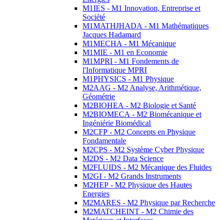
M1IES - M1 Innovation, Entreprise et
Société
M1MATHJHADA - M1 Mathématiques
Jacques Hadamard
M1MECHA - M1 Mécanique
M1MIE - M1 en Economie
M1MPRI - M1 Fondements de
l'Informatique MPRI
M1PHYSICS - M1 Physique
M2AAG - M2 Analyse, Arithmétique,
Géométrie
M2BIOHEA - M2 Biologie et Santé
M2BIOMECA - M2 Biomécanique et
Ingéniérie Biomédical
M2CFP - M2 Concepts en Physique
Fondamentale
M2CPS - M2 Système Cyber Physique
M2DS - M2 Data Science
M2FLUIDS - M2 Mécanique des Fluides
M2GI - M2 Grands Instruments
M2HEP - M2 Physique des Hautes
Energies
M2MARES - M2 Physique par Recherche
M2MATCHEINT - M2 Chimie des