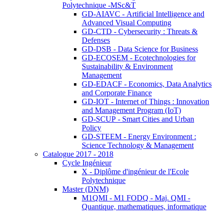
Polytechnique -MSc&T
GD-AIAVC - Artificial Intelligence and
Advanced Visual Computing
GD-CTD - Cybersecurity : Threats &
Defenses
GD-DSB - Data Science for Business
GD-ECOSEM - Ecotechnologies for
Sustainability & Environment
Management
GD-EDACF - Economics, Data Analytics
and Corporate Finance
GD-IOT - Internet of Things : Innovation
and Management Program (IoT)
GD-SCUP - Smart Cities and Urban
Policy
GD-STEEM - Energy Environment :
Science Technology & Management
Catalogue 2017 - 2018
Cycle Ingénieur
X - Diplôme d'ingénieur de l'Ecole
Polytechnique
Master (DNM)
M1QMI - M1 FODQ - Maj. QMI -
Quantique, mathematiques, informatique