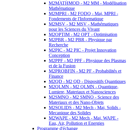
M2MATHMOD - M2 MM - Modélisation
Mathématique
M2MPRI - M2 FODQ - Maj. MPRI -
Fondements de l'Informatique
M2MSV - M2 MSV - Mathématiques
pour les Sciences du Vivant
M2OPTIM - M2 OPT - Optimisation
M2PBR - M2 PBR - Physique par
Recherche
M2PIC - M2 PIC - Projet Innovation
Conception
M2PPF - M2 PPF - Physique des Plasmas
et de la Fusion
M2PROBFIN - M2 PF - Probabilités et
Finance
M2QD - M2 QD - Dispositifs Quantiques
M2QLMN - M2 QLMN - Quantique,
Lumiere, Materiaux et Nanosciences
M2SMNO - M2 SMNO - Science des
Materiaux et des Nano-Objets
M2SOLIDS - M2 Mech - Maj. Solids -
Mecanique des Solides
M2WAPE - M2 Mech - Maj. WAPE -
Eau, Air, Pollution et Energies
Programme d'échange