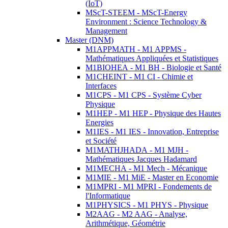
(IoT)
MScT-STEEM - MScT-Energy
Environment : Science Technology &
Management
Master (DNM)
M1APPMATH - M1 APPMS -
Mathématiques Appliquées et Statistiques
M1BIOHEA - M1 BH - Biologie et Santé
M1CHEINT - M1 CI - Chimie et
Interfaces
M1CPS - M1 CPS - Système Cyber
Physique
M1HEP - M1 HEP - Physique des Hautes
Energies
M1IES - M1 IES - Innovation, Entreprise
et Société
M1MATHJHADA - M1 MJH -
Mathématiques Jacques Hadamard
M1MECHA - M1 Mech - Mécanique
M1MIE - M1 MiE - Master en Economie
M1MPRI - M1 MPRI - Fondements de
l'Informatique
M1PHYSICS - M1 PHYS - Physique
M2AAG - M2 AAG - Analyse,
Arithmétique, Géométrie