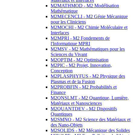
Matériaux et Interfaces
M2MATHMOD - M2 Modélisation
Mathématique
M2MECENCLI - M2 Génie Mécanique
pour les Cliniciens
M2MOCHI - M2 Chimie Moléculaire et
Interfaces
M2MPRI - M2 Fondements de
l'Informatique MPRI
M2MSV - M2 Mathématiques pour les
Sciences du Vivant
M2OPTIM - M2 Optimisation
M2PIC - M2 Projet, Innovation,
Conception
M2PLASPHYFUS - M2 Physique des
Plasmas et de la Fusion
M2PROBFIN - M2 Probabilités et
Finance
M2QNSLMT - M2 Quantique, Lumière,
Matériaux et Nanosciences
M2QUANTDEV - M2 Dispositifs
Quantiques
M2SMNO - M2 Science des Matériaux et
des Nano-Objets
M2SOLIDS - M2 Mécanique des Solides