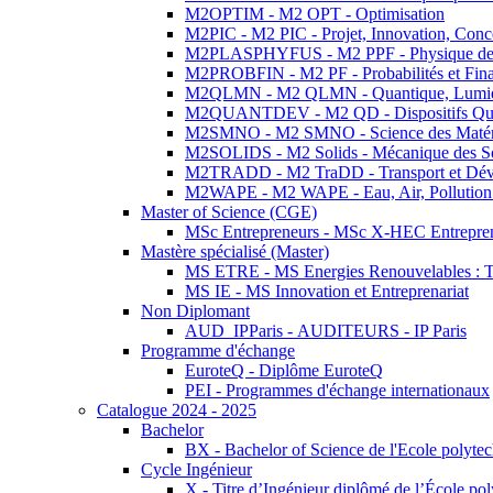
M2OPTIM - M2 OPT - Optimisation
M2PIC - M2 PIC - Projet, Innovation, Conc
M2PLASPHYFUS - M2 PPF - Physique des P
M2PROBFIN - M2 PF - Probabilités et Fin
M2QLMN - M2 QLMN - Quantique, Lumière
M2QUANTDEV - M2 QD - Dispositifs Qua
M2SMNO - M2 SMNO - Science des Matéri
M2SOLIDS - M2 Solids - Mécanique des So
M2TRADD - M2 TraDD - Transport et Dév
M2WAPE - M2 WAPE - Eau, Air, Pollution 
Master of Science (CGE)
MSc Entrepreneurs - MSc X-HEC Entrepre
Mastère spécialisé (Master)
MS ETRE - MS Energies Renouvelables : Tec
MS IE - MS Innovation et Entreprenariat
Non Diplomant
AUD_IPParis - AUDITEURS - IP Paris
Programme d'échange
EuroteQ - Diplôme EuroteQ
PEI - Programmes d'échange internationaux
Catalogue 2024 - 2025
Bachelor
BX - Bachelor of Science de l'Ecole polyte
Cycle Ingénieur
X - Titre d’Ingénieur diplômé de l’École po