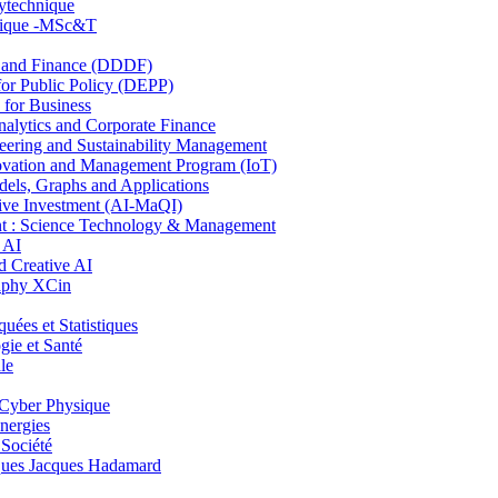
lytechnique
hnique -MSc&T
and Finance (DDDF)
r Public Policy (DEPP)
for Business
ytics and Corporate Finance
ring and Sustainability Management
ovation and Management Program (IoT)
ls, Graphs and Applications
ive Investment (AI-MaQI)
: Science Technology & Management
 AI
 Creative AI
aphy XCin
es et Statistiques
ie et Santé
le
Cyber Physique
nergies
 Société
es Jacques Hadamard