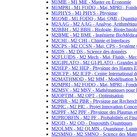
M1MIE - M1 MiE - Master en Economie
M1MPRI - M1 FODQ - Maj. MPRI - Fondeme
M1PHYS - M1 PHYS - Physique
M1QMI - M1 FODQ - Maj. QMI - Quantique
M2AAG - M2 AAG - Analyse, Arithmétique
M2BBH - M2 BBH - Biologie, Biotechnolog
M2BME - M2 BME - Ingénierie BioMédica
M2CHI - M2 CHI - Chimie et Interfaces
M2CPS - M2 CCSN - Maj. CPS - Système 
M2DS - M2 DS - Science des données
M2FLUIDS - M2 Mech - Maj. Fluids - Meca
M2GIPLATO - M2 GI-PLATO - Grandes instal
M2HEP - M2 HEP - Physique des Hautes E
M2ICFP - M2 ICFP - Centre International 
M2MATHMOD - M2 MM - Modélisation M
M2MPRI - M2 FODQ - Maj. MPRI - Fondeme
M2MSV - M2 MSV - Mathématiques pour le
M2OPTIM - M2 OPT - Optimisation
M2PBR - M2 PBR - Physique par Recherc
M2PIC - M2 PIC - Projet Innovation Conce
M2PPF - M2 PPF - Physique des Plasmas et
M2PROBFIN - M2 PF - Probabilités et Fin
M2QD - M2 QD - Dispositifs Quantiques
M2QLMN - M2 QLMN - Quantique, Lumiere
M2SMNO - M2 SMNO - Science des Materi