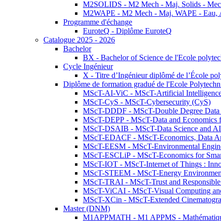
M2SOLIDS - M2 Mech - Maj. Solids - Meca
M2WAPE - M2 Mech - Maj. WAPE - Eau, Air
Programme d'échange
EuroteQ - Diplôme EuroteQ
Catalogue 2025 - 2026
Bachelor
BX - Bachelor of Science de l'Ecole polyte
Cycle Ingénieur
X - Titre d’Ingénieur diplômé de l’École po
Diplôme de formation gradué de l'Ecole Polytec
MScT-AI-ViC - MScT-Artificial Intelligen
MScT-CyS - MScT-Cybersecurity (CyS)
MScT-DDDF - MScT-Double Degree Data 
MScT-DEPP - MScT-Data and Economics fo
MScT-DSAIB - MScT-Data Science and AI 
MScT-EDACF - MScT-Economics, Data Anal
MScT-EESM - MScT-Environmental Enginee
MScT-ESCLiP - MScT-Economics for Smart 
MScT-IOT - MScT-Internet of Things : Inn
MScT-STEEM - MScT-Energy Environment 
MScT-TRAI - MScT-Trust and Responsible
MScT-ViCAI - MScT-Visual Computing and
MScT-XCin - MScT-Extended Cinematogr
Master (DNM)
M1APPMATH - M1 APPMS - Mathématiques A