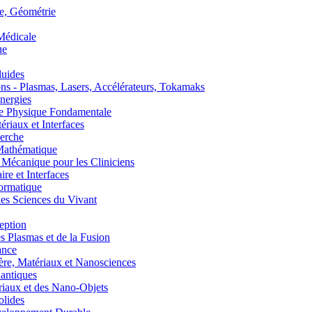
, Géométrie
édicale
ue
uides
s - Plasmas, Lasers, Accélérateurs, Tokamaks
nergies
de Physique Fondamentale
aux et Interfaces
erche
athématique
anique pour les Cliniciens
 et Interfaces
ormatique
s Sciences du Vivant
eption
lasmas et de la Fusion
ance
, Matériaux et Nanosciences
ntiques
aux et des Nano-Objets
lides