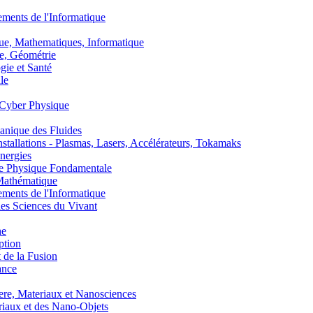
nts de l'Informatique
, Mathematiques, Informatique
, Géométrie
ie et Santé
le
Cyber Physique
nique des Fluides
lations - Plasmas, Lasers, Accélérateurs, Tokamaks
nergies
de Physique Fondamentale
athématique
nts de l'Informatique
s Sciences du Vivant
he
ption
 de la Fusion
ance
, Materiaux et Nanosciences
aux et des Nano-Objets