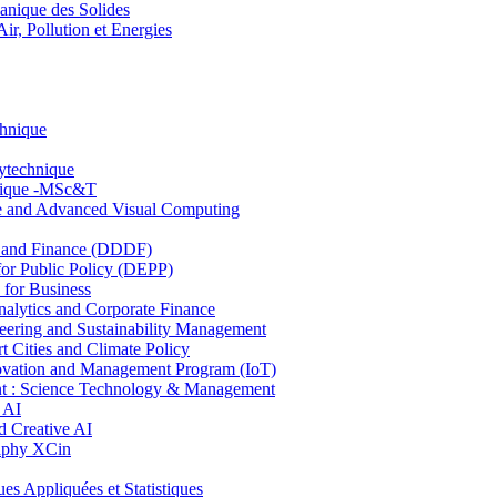
nique des Solides
, Pollution et Energies
chnique
lytechnique
hnique -MSc&T
ce and Advanced Visual Computing
and Finance (DDDF)
r Public Policy (DEPP)
for Business
ytics and Corporate Finance
ring and Sustainability Management
Cities and Climate Policy
ovation and Management Program (IoT)
: Science Technology & Management
 AI
 Creative AI
aphy XCin
ppliquées et Statistiques