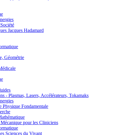
ue
nergies
 Société
es Jacques Hadamard
ormatique
, Géométrie
édicale
ue
uides
s - Plasmas, Lasers, Accélérateurs, Tokamaks
nergies
de Physique Fondamentale
erche
athématique
anique pour les Cliniciens
ormatique
s Sciences du Vivant