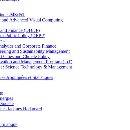
hnique -MSc&T
ce and Advanced Visual Computing
and Finance (DDDF)
r Public Policy (DEPP)
ess
ytics and Corporate Finance
ring and Sustainability Management
Cities and Climate Policy
ovation and Management Program (IoT)
: Science Technology & Management
ppliquées et Statistiques
ue
nergies
 Société
es Jacques Hadamard
ormatique