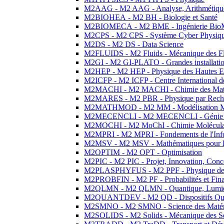
M2AAG - M2 AAG - Analyse, Arithmétique
M2BIOHEA - M2 BH - Biologie et Santé
M2BIOMECA - M2 BME - Ingénierie BioM
M2CPS - M2 CPS - Système Cyber Physiq
M2DS - M2 DS - Data Science
M2FLUIDS - M2 Fluids - Mécanique des Fl
M2GI - M2 GI-PLATO - Grandes installation
M2HEP - M2 HEP - Physique des Hautes E
M2ICFP - M2 ICFP - Centre International 
M2MACHI - M2 MACHI - Chimie des Matéri
M2MARES - M2 PBR - Physique par Rech
M2MATHMOD - M2 MM - Modélisation M
M2MECENCLI - M2 MECENCLI - Génie Méc
M2MOCHI - M2 MoChI - Chimie Moléculaire
M2MPRI - M2 MPRI - Fondements de l'Inf
M2MSV - M2 MSV - Mathématiques pour le
M2OPTIM - M2 OPT - Optimisation
M2PIC - M2 PIC - Projet, Innovation, Conc
M2PLASPHYFUS - M2 PPF - Physique des P
M2PROBFIN - M2 PF - Probabilités et Fin
M2QLMN - M2 QLMN - Quantique, Lumière
M2QUANTDEV - M2 QD - Dispositifs Qua
M2SMNO - M2 SMNO - Science des Matéri
M2SOLIDS - M2 Solids - Mécanique des So