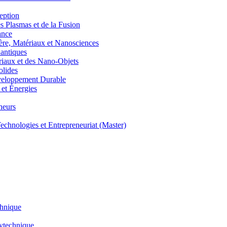
eption
lasmas et de la Fusion
ance
, Matériaux et Nanosciences
ntiques
aux et des Nano-Objets
lides
eloppement Durable
et Énergies
neurs
hnologies et Entrepreneuriat (Master)
chnique
lytechnique