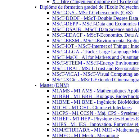
X - Titre d’Ingénieur diplômé de l’École po
Diplôme de formation gradué de l'Ecole Polytec
MScT-CyS - MScT-Cybersecurity (CyS)
MScT-DDDF - MScT-Double Degree Data 
MScT-DEPP - MScT-Data and Economics fo
MScT-DSAIB - MScT-Data Science and AI 
MScT-EDACF - MScT-Economics, Data Anal
MScT-EESM - MScT-Environmental Enginee
MScT-IOT - MScT-Internet of Things : Inn
MScT-LLGA - Track : Large Language Mode
MScT-MaQI - AI for Markets and Quantitat
MScT-STEEM - MScT-Energy Environment 
MScT-TRAI - MScT-Trust and Responsible
MScT-ViCAI - MScT-Visual Computing and
MScT-XCin - MScT-Extended Cinematogr
Master (DNM)
M1AMS - M1 AMS - Mathématiques Appliqué
M1BBH - M1 BBH - Biologie, Biotechnolog
M1BME - M1 BME - Ingénierie BioMédica
M1CHI - M1 CHI - Chimie et Interfaces
M1CPS - M1 CCSN - Maj. CPS - Système 
M1HEP - M1 HEP - Physique des Hautes E
M1IES - M1 IES - Innovation, Entreprise et
M1MATHJHADA - M1 MJH - Mathematiqu
M1MEC - M1 Mech - Mecanique