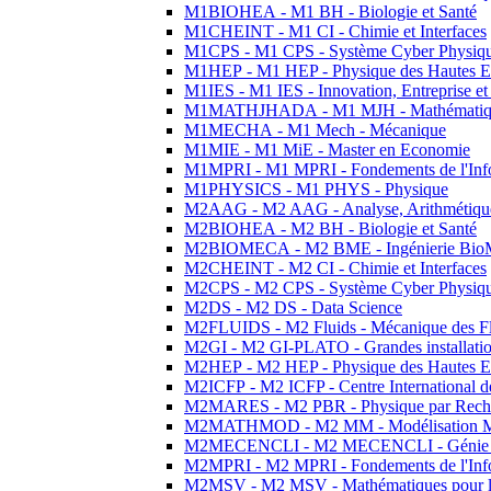
M1BIOHEA - M1 BH - Biologie et Santé
M1CHEINT - M1 CI - Chimie et Interfaces
M1CPS - M1 CPS - Système Cyber Physiq
M1HEP - M1 HEP - Physique des Hautes E
M1IES - M1 IES - Innovation, Entreprise et
M1MATHJHADA - M1 MJH - Mathématiqu
M1MECHA - M1 Mech - Mécanique
M1MIE - M1 MiE - Master en Economie
M1MPRI - M1 MPRI - Fondements de l'Inf
M1PHYSICS - M1 PHYS - Physique
M2AAG - M2 AAG - Analyse, Arithmétique
M2BIOHEA - M2 BH - Biologie et Santé
M2BIOMECA - M2 BME - Ingénierie BioM
M2CHEINT - M2 CI - Chimie et Interfaces
M2CPS - M2 CPS - Système Cyber Physiq
M2DS - M2 DS - Data Science
M2FLUIDS - M2 Fluids - Mécanique des Fl
M2GI - M2 GI-PLATO - Grandes installation
M2HEP - M2 HEP - Physique des Hautes E
M2ICFP - M2 ICFP - Centre International 
M2MARES - M2 PBR - Physique par Rech
M2MATHMOD - M2 MM - Modélisation M
M2MECENCLI - M2 MECENCLI - Génie Méc
M2MPRI - M2 MPRI - Fondements de l'Inf
M2MSV - M2 MSV - Mathématiques pour le