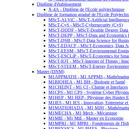
Diplôme d'établissement
X-4A - Diplôme de l'Ecole polytechnique
Diplôme de formation gradué de l'Ecole Polytec
MScT-AI-ViC - MScT-Artificial Intelligen
MScT-CyS - MScT-Cybersecurity (CyS)
MScT-DDDF - MScT-Double Degree Data 
MScT-DEPP - MScT-Data and Economics fo
MScT-DSB - MScT-Data Science for Busin
MScT-EDACF - MScT-Economics, Data Anal
MScT-EESM - MScT-Environmental Enginee
MScT-ESCLiP - MScT-Economics for Smart 
MScT-IOT - MScT-Internet of Things : Inn
MScT-STEEM - MScT-Energy Environment 
Master (DNM)
M1APPMATH - M1 APPMS - Mathématiques A
M1BIOHEA - M1 BH - Biologie et Santé
M1CHEINT - M1 CI - Chimie et Interfaces
M1CPS - M1 CPS - Système Cyber Physiq
M1HEP - M1 HEP - Physique des Hautes E
M1IES - M1 IES - Innovation, Entreprise et
M1MATHJHADA - M1 MJH - Mathématiqu
M1MECHA - M1 Mech - Mécanique
M1MIE - M1 MiE - Master en Economie
M1MPRI - M1 MPRI - Fondements de l'Inf
M1PHYSICS - M1 PHYS - Physique