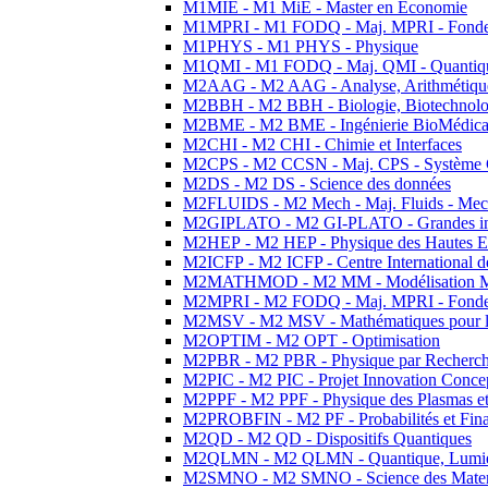
M1MIE - M1 MiE - Master en Economie
M1MPRI - M1 FODQ - Maj. MPRI - Fondeme
M1PHYS - M1 PHYS - Physique
M1QMI - M1 FODQ - Maj. QMI - Quantique
M2AAG - M2 AAG - Analyse, Arithmétique
M2BBH - M2 BBH - Biologie, Biotechnolog
M2BME - M2 BME - Ingénierie BioMédica
M2CHI - M2 CHI - Chimie et Interfaces
M2CPS - M2 CCSN - Maj. CPS - Système 
M2DS - M2 DS - Science des données
M2FLUIDS - M2 Mech - Maj. Fluids - Meca
M2GIPLATO - M2 GI-PLATO - Grandes instal
M2HEP - M2 HEP - Physique des Hautes E
M2ICFP - M2 ICFP - Centre International 
M2MATHMOD - M2 MM - Modélisation M
M2MPRI - M2 FODQ - Maj. MPRI - Fondeme
M2MSV - M2 MSV - Mathématiques pour le
M2OPTIM - M2 OPT - Optimisation
M2PBR - M2 PBR - Physique par Recherc
M2PIC - M2 PIC - Projet Innovation Conce
M2PPF - M2 PPF - Physique des Plasmas et
M2PROBFIN - M2 PF - Probabilités et Fin
M2QD - M2 QD - Dispositifs Quantiques
M2QLMN - M2 QLMN - Quantique, Lumiere
M2SMNO - M2 SMNO - Science des Materi