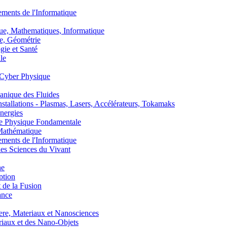
nts de l'Informatique
, Mathematiques, Informatique
, Géométrie
ie et Santé
le
Cyber Physique
nique des Fluides
lations - Plasmas, Lasers, Accélérateurs, Tokamaks
nergies
de Physique Fondamentale
athématique
nts de l'Informatique
s Sciences du Vivant
he
ption
 de la Fusion
ance
, Materiaux et Nanosciences
aux et des Nano-Objets