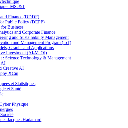
lytechnique
hnique -MSc&T
and Finance (DDDF)
r Public Policy (DEPP)
for Business
ytics and Corporate Finance
ring and Sustainability Management
ovation and Management Program (IoT)
ls, Graphs and Applications
ive Investment (AI-MaQI)
: Science Technology & Management
 AI
 Creative AI
aphy XCin
es et Statistiques
ie et Santé
le
Cyber Physique
nergies
 Société
es Jacques Hadamard