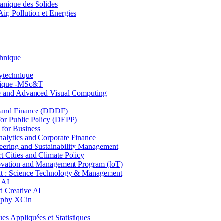
nique des Solides
, Pollution et Energies
chnique
lytechnique
hnique -MSc&T
ce and Advanced Visual Computing
and Finance (DDDF)
r Public Policy (DEPP)
for Business
ytics and Corporate Finance
ring and Sustainability Management
Cities and Climate Policy
ovation and Management Program (IoT)
: Science Technology & Management
 AI
 Creative AI
aphy XCin
ppliquées et Statistiques