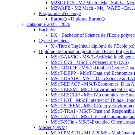
M2SOLIDS - M2 Mech - Maj. Solids - Meca
M2WAPE - M2 Mech - Maj. WAPE - Eau, Air
Programme d'échange
EuroteQ - Diplôme EuroteQ
Catalogue 2025 - 2026
Bachelor
BX - Bachelor of Science de l'Ecole polyte
Cycle Ingénieur
X - Titre d’Ingénieur diplômé de l’École po
Diplôme de formation gradué de l'Ecole Polytec
MScT-AI-ViC - MScT-Artificial Intelligen
MScT-CyS - MScT-Cybersecurity (CyS)
MScT-DDDF - MScT-Double Degree Data 
MScT-DEPP - MScT-Data and Economics fo
MScT-DSAIB - MScT-Data Science and AI 
MScT-EDACF - MScT-Economics, Data Anal
MScT-EESM - MScT-Environmental Enginee
MScT-ESCLiP - MScT-Economics for Smart 
MScT-IOT - MScT-Internet of Things : Inn
MScT-STEEM - MScT-Energy Environment 
MScT-TRAI - MScT-Trust and Responsible
MScT-ViCAI - MScT-Visual Computing and
MScT-XCin - MScT-Extended Cinematogr
Master (DNM)
M1APPMATH - M1 APPMS - Mathématiques A