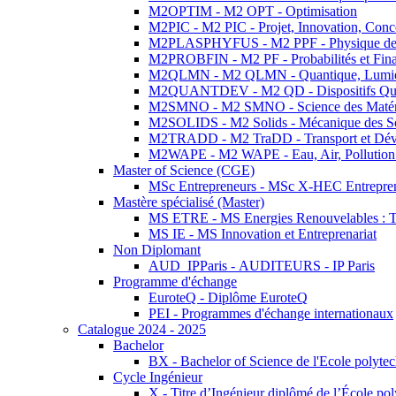
M2OPTIM - M2 OPT - Optimisation
M2PIC - M2 PIC - Projet, Innovation, Conc
M2PLASPHYFUS - M2 PPF - Physique des P
M2PROBFIN - M2 PF - Probabilités et Fin
M2QLMN - M2 QLMN - Quantique, Lumière
M2QUANTDEV - M2 QD - Dispositifs Qua
M2SMNO - M2 SMNO - Science des Matéri
M2SOLIDS - M2 Solids - Mécanique des So
M2TRADD - M2 TraDD - Transport et Dév
M2WAPE - M2 WAPE - Eau, Air, Pollution 
Master of Science (CGE)
MSc Entrepreneurs - MSc X-HEC Entrepre
Mastère spécialisé (Master)
MS ETRE - MS Energies Renouvelables : Tec
MS IE - MS Innovation et Entreprenariat
Non Diplomant
AUD_IPParis - AUDITEURS - IP Paris
Programme d'échange
EuroteQ - Diplôme EuroteQ
PEI - Programmes d'échange internationaux
Catalogue 2024 - 2025
Bachelor
BX - Bachelor of Science de l'Ecole polyte
Cycle Ingénieur
X - Titre d’Ingénieur diplômé de l’École po