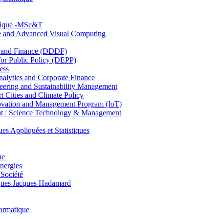
hnique -MSc&T
ce and Advanced Visual Computing
and Finance (DDDF)
r Public Policy (DEPP)
ess
ytics and Corporate Finance
ring and Sustainability Management
Cities and Climate Policy
ovation and Management Program (IoT)
: Science Technology & Management
ppliquées et Statistiques
ue
nergies
 Société
es Jacques Hadamard
ormatique