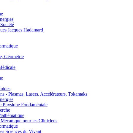
ue
nergies
 Société
es Jacques Hadamard
ormatique
, Géométrie
édicale
ue
uides
s - Plasmas, Lasers, Accélérateurs, Tokamaks
nergies
de Physique Fondamentale
erche
athématique
anique pour les Cliniciens
ormatique
s Sciences du Vivant