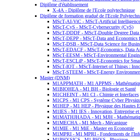
Diplôme d'établissement
X-4A - Diplôme de l'Ecole polytechnique
Diplôme de formation gradué de l'Ecole Polytec
MScT-AI-ViC - MScT-Artificial Intelligen
MScT-CyS - MScT-Cybersecurity (CyS)
MScT-DDDF - MScT-Double Degree Data 
MScT-DEPP - MScT-Data and Economics fo
MScT-DSB - MScT-Data Science for Busin
MScT-EDACF - MScT-Economics, Data Anal
MScT-EESM - MScT-Environmental Enginee
MScT-ESCLiP - MScT-Economics for Smart 
MScT-IOT - MScT-Internet of Things : Inn
MScT-STEEM - MScT-Energy Environment 
Master (DNM)
M1APPMATH - M1 APPMS - Mathématiques A
M1BIOHEA - M1 BH - Biologie et Santé
M1CHEINT - M1 CI - Chimie et Interfaces
M1CPS - M1 CPS - Système Cyber Physiq
M1HEP - M1 HEP - Physique des Hautes E
M1IES - M1 IES - Innovation, Entreprise et
M1MATHJHADA - M1 MJH - Mathématiqu
M1MECHA - M1 Mech - Mécanique
M1MIE - M1 MiE - Master en Economie
M1MPRI - M1 MPRI - Fondements de l'Inf
M1PHYSICS - M1 PHYS - Physique