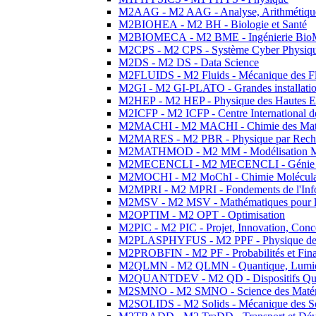
M2AAG - M2 AAG - Analyse, Arithmétique
M2BIOHEA - M2 BH - Biologie et Santé
M2BIOMECA - M2 BME - Ingénierie BioM
M2CPS - M2 CPS - Système Cyber Physiq
M2DS - M2 DS - Data Science
M2FLUIDS - M2 Fluids - Mécanique des Fl
M2GI - M2 GI-PLATO - Grandes installation
M2HEP - M2 HEP - Physique des Hautes E
M2ICFP - M2 ICFP - Centre International 
M2MACHI - M2 MACHI - Chimie des Matéri
M2MARES - M2 PBR - Physique par Rech
M2MATHMOD - M2 MM - Modélisation M
M2MECENCLI - M2 MECENCLI - Génie Méc
M2MOCHI - M2 MoChI - Chimie Moléculaire
M2MPRI - M2 MPRI - Fondements de l'Inf
M2MSV - M2 MSV - Mathématiques pour le
M2OPTIM - M2 OPT - Optimisation
M2PIC - M2 PIC - Projet, Innovation, Conc
M2PLASPHYFUS - M2 PPF - Physique des P
M2PROBFIN - M2 PF - Probabilités et Fin
M2QLMN - M2 QLMN - Quantique, Lumière
M2QUANTDEV - M2 QD - Dispositifs Qua
M2SMNO - M2 SMNO - Science des Matéri
M2SOLIDS - M2 Solids - Mécanique des So