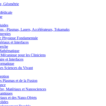
, Géométrie
édicale
ue
uides
s - Plasmas, Lasers, Accélérateurs, Tokamaks
nergies
de Physique Fondamentale
aux et Interfaces
erche
athématique
anique pour les Cliniciens
 et Interfaces
ormatique
s Sciences du Vivant
eption
lasmas et de la Fusion
ance
, Matériaux et Nanosciences
ntiques
aux et des Nano-Objets
lides