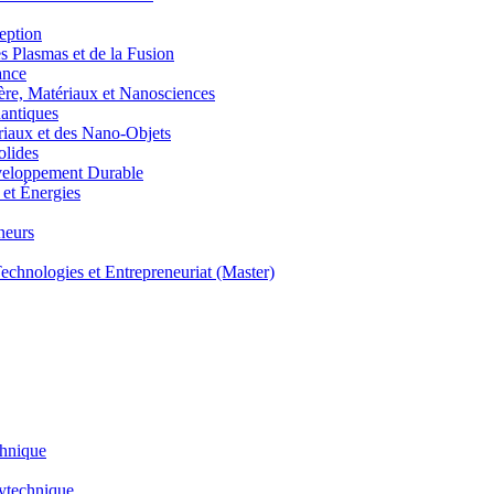
eption
lasmas et de la Fusion
ance
, Matériaux et Nanosciences
ntiques
aux et des Nano-Objets
lides
eloppement Durable
et Énergies
neurs
hnologies et Entrepreneuriat (Master)
chnique
lytechnique