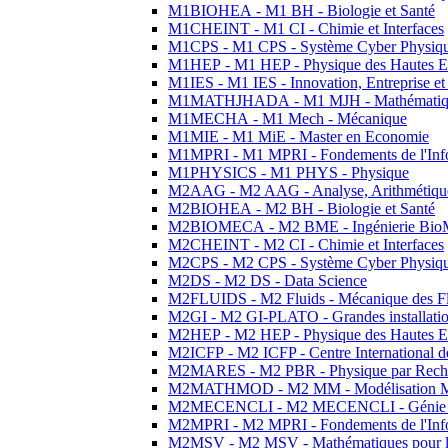
M1BIOHEA - M1 BH - Biologie et Santé
M1CHEINT - M1 CI - Chimie et Interfaces
M1CPS - M1 CPS - Système Cyber Physiq
M1HEP - M1 HEP - Physique des Hautes E
M1IES - M1 IES - Innovation, Entreprise et
M1MATHJHADA - M1 MJH - Mathématiqu
M1MECHA - M1 Mech - Mécanique
M1MIE - M1 MiE - Master en Economie
M1MPRI - M1 MPRI - Fondements de l'Inf
M1PHYSICS - M1 PHYS - Physique
M2AAG - M2 AAG - Analyse, Arithmétique
M2BIOHEA - M2 BH - Biologie et Santé
M2BIOMECA - M2 BME - Ingénierie BioM
M2CHEINT - M2 CI - Chimie et Interfaces
M2CPS - M2 CPS - Système Cyber Physiq
M2DS - M2 DS - Data Science
M2FLUIDS - M2 Fluids - Mécanique des Fl
M2GI - M2 GI-PLATO - Grandes installation
M2HEP - M2 HEP - Physique des Hautes E
M2ICFP - M2 ICFP - Centre International 
M2MARES - M2 PBR - Physique par Rech
M2MATHMOD - M2 MM - Modélisation M
M2MECENCLI - M2 MECENCLI - Génie Méc
M2MPRI - M2 MPRI - Fondements de l'Inf
M2MSV - M2 MSV - Mathématiques pour le