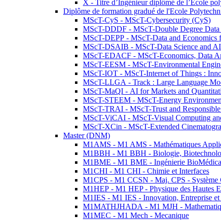
X - Titre d’Ingénieur diplômé de l’École po
Diplôme de formation gradué de l'Ecole Polytec
MScT-CyS - MScT-Cybersecurity (CyS)
MScT-DDDF - MScT-Double Degree Data 
MScT-DEPP - MScT-Data and Economics fo
MScT-DSAIB - MScT-Data Science and AI 
MScT-EDACF - MScT-Economics, Data Anal
MScT-EESM - MScT-Environmental Enginee
MScT-IOT - MScT-Internet of Things : Inn
MScT-LLGA - Track : Large Language Mode
MScT-MaQI - AI for Markets and Quantitat
MScT-STEEM - MScT-Energy Environment 
MScT-TRAI - MScT-Trust and Responsible
MScT-ViCAI - MScT-Visual Computing and
MScT-XCin - MScT-Extended Cinematogr
Master (DNM)
M1AMS - M1 AMS - Mathématiques Appliqué
M1BBH - M1 BBH - Biologie, Biotechnolog
M1BME - M1 BME - Ingénierie BioMédica
M1CHI - M1 CHI - Chimie et Interfaces
M1CPS - M1 CCSN - Maj. CPS - Système 
M1HEP - M1 HEP - Physique des Hautes E
M1IES - M1 IES - Innovation, Entreprise et
M1MATHJHADA - M1 MJH - Mathematiqu
M1MEC - M1 Mech - Mecanique