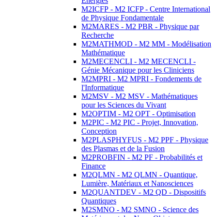
Energies
M2ICFP - M2 ICFP - Centre International
de Physique Fondamentale
M2MARES - M2 PBR - Physique par
Recherche
M2MATHMOD - M2 MM - Modélisation
Mathématique
M2MECENCLI - M2 MECENCLI -
Génie Mécanique pour les Cliniciens
M2MPRI - M2 MPRI - Fondements de
l'Informatique
M2MSV - M2 MSV - Mathématiques
pour les Sciences du Vivant
M2OPTIM - M2 OPT - Optimisation
M2PIC - M2 PIC - Projet, Innovation,
Conception
M2PLASPHYFUS - M2 PPF - Physique
des Plasmas et de la Fusion
M2PROBFIN - M2 PF - Probabilités et
Finance
M2QLMN - M2 QLMN - Quantique,
Lumière, Matériaux et Nanosciences
M2QUANTDEV - M2 QD - Dispositifs
Quantiques
M2SMNO - M2 SMNO - Science des