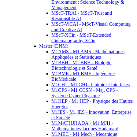
Environment : Science Technology &
Management
MScT-TRAI - MScT-Trust and
Responsible AI
MScT-ViCAI - MScT-Visual Computing
and Creative AI
MScT-XCin - MScT-Extended
Cinematography XCin
Master (DNM)
M1AMS - M1 AMS - Mathématiques
Appliquées et Statistiques
M1BBH - M1 BBH - Biologie,
Biotechnologie et Santé
M1BME - M1 BME - Ingénierie
BioMédicale
M1CHI - M1 CHI - Chimie et Interfaces
M1CPS - M1 CCSN - Maj. CPS -
Système Cyber Physique
M1HEP - M1 HEP - Physique des Hautes
Energies
M1IES - M1 IES - Innovation, Entreprise
et Société
M1MATHJHADA - M1 MJH -
Mathematiques Jacques Hadamard
M1MEC - M1 Mech - Mecanique