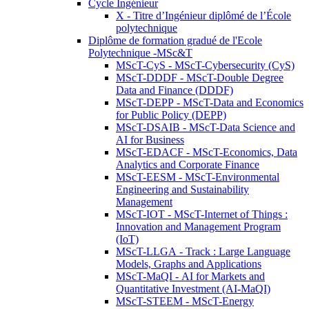
Cycle Ingénieur
X - Titre d’Ingénieur diplômé de l’École
polytechnique
Diplôme de formation gradué de l'Ecole
Polytechnique -MSc&T
MScT-CyS - MScT-Cybersecurity (CyS)
MScT-DDDF - MScT-Double Degree
Data and Finance (DDDF)
MScT-DEPP - MScT-Data and Economics
for Public Policy (DEPP)
MScT-DSAIB - MScT-Data Science and
AI for Business
MScT-EDACF - MScT-Economics, Data
Analytics and Corporate Finance
MScT-EESM - MScT-Environmental
Engineering and Sustainability
Management
MScT-IOT - MScT-Internet of Things :
Innovation and Management Program
(IoT)
MScT-LLGA - Track : Large Language
Models, Graphs and Applications
MScT-MaQI - AI for Markets and
Quantitative Investment (AI-MaQI)
MScT-STEEM - MScT-Energy