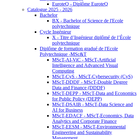
EuroteQ - Diplôme EuroteQ
Catalogue 2025 - 2026
Bachelor
BX - Bachelor of Science de l'Ecole
polytechnique
Cycle Ingénieur
X - Titre d’Ingénieur diplômé de l’École
polytechnique
Diplôme de formation gradué de l'Ecole
Polytechnique -MSc&T
MScT-AI-ViC - MScT-Artificial
Intelligence and Advanced Visual
Computing
MScT-CyS - MScT-Cybersecurity (CyS)
MScT-DDDF - MScT-Double Degree
Data and Finance (DDDF)
MScT-DEPP - MScT-Data and Economics
for Public Policy (DEPP)
MScT-DSAIB - MScT-Data Science and
AI for Business
MScT-EDACF - MScT-Economics, Data
Analytics and Corporate Finance
MScT-EESM - MScT-Environmental
Engineering and Sustainability
Management