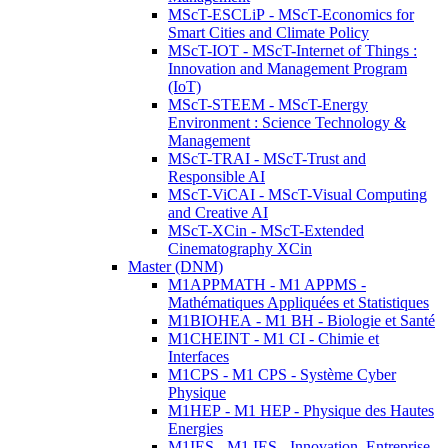
MScT-ESCLiP - MScT-Economics for
Smart Cities and Climate Policy
MScT-IOT - MScT-Internet of Things :
Innovation and Management Program
(IoT)
MScT-STEEM - MScT-Energy
Environment : Science Technology &
Management
MScT-TRAI - MScT-Trust and
Responsible AI
MScT-ViCAI - MScT-Visual Computing
and Creative AI
MScT-XCin - MScT-Extended
Cinematography XCin
Master (DNM)
M1APPMATH - M1 APPMS -
Mathématiques Appliquées et Statistiques
M1BIOHEA - M1 BH - Biologie et Santé
M1CHEINT - M1 CI - Chimie et
Interfaces
M1CPS - M1 CPS - Système Cyber
Physique
M1HEP - M1 HEP - Physique des Hautes
Energies
M1IES - M1 IES - Innovation, Entreprise