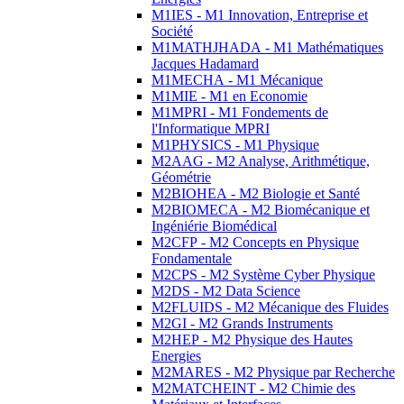
M1IES - M1 Innovation, Entreprise et
Société
M1MATHJHADA - M1 Mathématiques
Jacques Hadamard
M1MECHA - M1 Mécanique
M1MIE - M1 en Economie
M1MPRI - M1 Fondements de
l'Informatique MPRI
M1PHYSICS - M1 Physique
M2AAG - M2 Analyse, Arithmétique,
Géométrie
M2BIOHEA - M2 Biologie et Santé
M2BIOMECA - M2 Biomécanique et
Ingéniérie Biomédical
M2CFP - M2 Concepts en Physique
Fondamentale
M2CPS - M2 Système Cyber Physique
M2DS - M2 Data Science
M2FLUIDS - M2 Mécanique des Fluides
M2GI - M2 Grands Instruments
M2HEP - M2 Physique des Hautes
Energies
M2MARES - M2 Physique par Recherche
M2MATCHEINT - M2 Chimie des