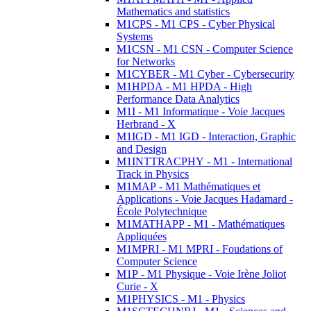
Mathematics and statistics
M1CPS - M1 CPS - Cyber Physical
Systems
M1CSN - M1 CSN - Computer Science
for Networks
M1CYBER - M1 Cyber - Cybersecurity
M1HPDA - M1 HPDA - High
Performance Data Analytics
M1I - M1 Informatique - Voie Jacques
Herbrand - X
M1IGD - M1 IGD - Interaction, Graphic
and Design
M1INTTRACPHY - M1 - International
Track in Physics
M1MAP - M1 Mathématiques et
Applications - Voie Jacques Hadamard -
École Polytechnique
M1MATHAPP - M1 - Mathématiques
Appliquées
M1MPRI - M1 MPRI - Foudations of
Computer Science
M1P - M1 Physique - Voie Irène Joliot
Curie - X
M1PHYSICS - M1 - Physics