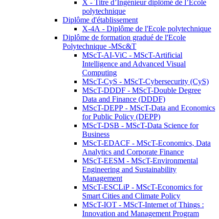
X - Titre d’Ingénieur diplômé de l’École
polytechnique
Diplôme d'établissement
X-4A - Diplôme de l'Ecole polytechnique
Diplôme de formation gradué de l'Ecole
Polytechnique -MSc&T
MScT-AI-ViC - MScT-Artificial
Intelligence and Advanced Visual
Computing
MScT-CyS - MScT-Cybersecurity (CyS)
MScT-DDDF - MScT-Double Degree
Data and Finance (DDDF)
MScT-DEPP - MScT-Data and Economics
for Public Policy (DEPP)
MScT-DSB - MScT-Data Science for
Business
MScT-EDACF - MScT-Economics, Data
Analytics and Corporate Finance
MScT-EESM - MScT-Environmental
Engineering and Sustainability
Management
MScT-ESCLiP - MScT-Economics for
Smart Cities and Climate Policy
MScT-IOT - MScT-Internet of Things :
Innovation and Management Program