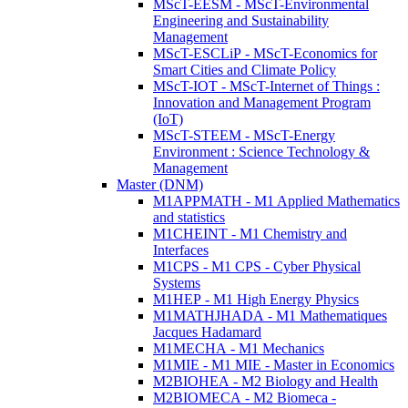
MScT-EESM - MScT-Environmental
Engineering and Sustainability
Management
MScT-ESCLiP - MScT-Economics for
Smart Cities and Climate Policy
MScT-IOT - MScT-Internet of Things :
Innovation and Management Program
(IoT)
MScT-STEEM - MScT-Energy
Environment : Science Technology &
Management
Master (DNM)
M1APPMATH - M1 Applied Mathematics
and statistics
M1CHEINT - M1 Chemistry and
Interfaces
M1CPS - M1 CPS - Cyber Physical
Systems
M1HEP - M1 High Energy Physics
M1MATHJHADA - M1 Mathematiques
Jacques Hadamard
M1MECHA - M1 Mechanics
M1MIE - M1 MIE - Master in Economics
M2BIOHEA - M2 Biology and Health
M2BIOMECA - M2 Biomeca -