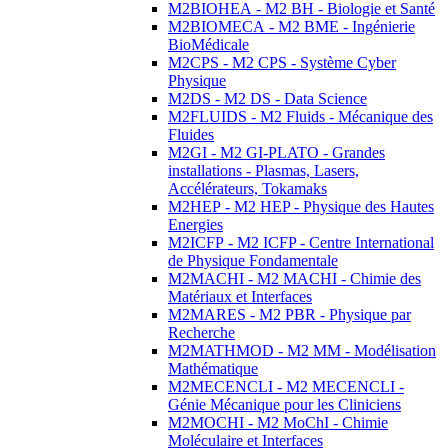
M2BIOHEA - M2 BH - Biologie et Santé
M2BIOMECA - M2 BME - Ingénierie
BioMédicale
M2CPS - M2 CPS - Système Cyber
Physique
M2DS - M2 DS - Data Science
M2FLUIDS - M2 Fluids - Mécanique des
Fluides
M2GI - M2 GI-PLATO - Grandes
installations - Plasmas, Lasers,
Accélérateurs, Tokamaks
M2HEP - M2 HEP - Physique des Hautes
Energies
M2ICFP - M2 ICFP - Centre International
de Physique Fondamentale
M2MACHI - M2 MACHI - Chimie des
Matériaux et Interfaces
M2MARES - M2 PBR - Physique par
Recherche
M2MATHMOD - M2 MM - Modélisation
Mathématique
M2MECENCLI - M2 MECENCLI -
Génie Mécanique pour les Cliniciens
M2MOCHI - M2 MoChI - Chimie
Moléculaire et Interfaces