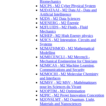
Biomechanics
M2CPS - M2 Cyber Physical System
M2DATAAI - M2 Data AI - Data and
Artificial Intelligence
M2DS - M2 Data Sciences
M2ENERG - M2 Énergie
M2FLUIDS - M2 Fluids - Fluid
Mechanics
M2HEP - M2 High Energy physics
M2ICS - M2 Integration, Circuits and
Systems
M2MATHMOD - M2 Mathematical
Modelling
M2MECENCLI - M2 Mecencli -
Mechanical Engineering for Clinicians
M2MICAS - M2 Machine Learning,
Communications and Security
M2MOCHI - M2 Molecular Chemistry
and Interfaces
M2MSV - M2 MSV - Mathématiques
pour les Sciences du Vivant
M2OPTIM - M2 Optimisation
M2PIC - M2 Projet Innovation Conception
M2QNSLMT - M2 Quantum, Light,
Materials and Nanosciences