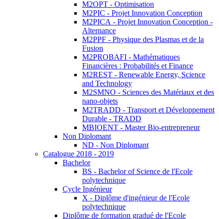
M2OPT - Optimisation
M2PIC - Projet Innovation Conception
M2PICA - Projet Innovation Conception -
Alternance
M2PPF - Physique des Plasmas et de la
Fusion
M2PROBAFI - Mathématiques
Financières : Probabilités et Finance
M2REST - Renewable Energy, Science
and Technology
M2SMNO - Sciences des Matériaux et des
nano-objets
M2TRADD - Transport et Développement
Durable - TRADD
MBIOENT - Master Bio-entrepreneur
Non Diplomant
ND - Non Diplomant
Catalogue 2018 - 2019
Bachelor
BS - Bachelor of Science de l'Ecole
polytechnique
Cycle Ingénieur
X - Diplôme d'ingénieur de l'Ecole
polytechnique
Diplôme de formation gradué de l'Ecole