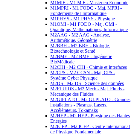
M1MIE - M1 MiE - Master en Economie
M1MPRI - M1 FODQ - Maj. MPRI -
Fondements de l'Informatique
M1PHYS - M1 PHYS - Physique
M1QMI - M1 FODQ - Maj. QMI -
Quantique, Mathematiques, Informatique
M2AAG - M2 AAG - Analyse,
Arithmétique, Géométrie
M2BBH - M2 BBH - Biologie,
Biotechnologie et Santé
M2BME - M2 BME - Ingénierie
BioMédicale
M2CHI - M2 CHI - Chimie et Interfaces
M2CPS - M2 CCSN - Maj. CPS -
Système Cyber Physique
M2DS - M2 DS - Science des données
M2FLUIDS - M2 Mech - Maj. Fluids -
Mecanique des Fluides
M2GIPLATO - M2 GI-PLATO - Grandes
installations - Plasmas, Lasers,
Accélérateurs, Tokamaks
M2HEP - M2 HEP - Physique des Hautes
Energies
M2ICFP - M2 ICFP - Centre International
de Physique Fondamentale