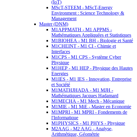
(IoT)
MScT-STEEM - MScT-Energy
Environment : Science Technology &
Management
Master (DNM)
M1APPMATH - M1 APPMS -
Mathématiques Appliquées et Statistiques
M1BIOHEA - M1 BH - Biologie et Santé
M1CHEINT - M1 CI - Chimie et
Interfaces
M1CPS - M1 CPS - Système Cyber
Physique
M1HEP - M1 HEP - Physique des Hautes
Energies
M1IES - M1 IES - Innovation, Entreprise
et Société
M1MATHJHADA - M1 MJH -
Mathématiques Jacques Hadamard
M1MECHA - M1 Mech - Mécanique
M1MIE - M1 MiE - Master en Economie
M1MPRI - M1 MPRI - Fondements de
l'Informatique
M1PHYSICS - M1 PHYS - Physique
M2AAG - M2 AAG - Analyse,
Arithmétique, Géométrie