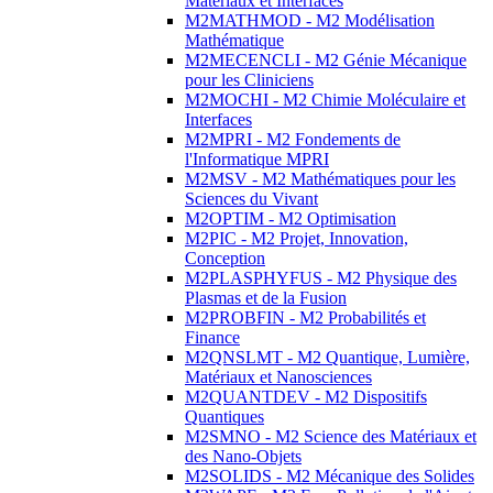
Matériaux et Interfaces
M2MATHMOD - M2 Modélisation
Mathématique
M2MECENCLI - M2 Génie Mécanique
pour les Cliniciens
M2MOCHI - M2 Chimie Moléculaire et
Interfaces
M2MPRI - M2 Fondements de
l'Informatique MPRI
M2MSV - M2 Mathématiques pour les
Sciences du Vivant
M2OPTIM - M2 Optimisation
M2PIC - M2 Projet, Innovation,
Conception
M2PLASPHYFUS - M2 Physique des
Plasmas et de la Fusion
M2PROBFIN - M2 Probabilités et
Finance
M2QNSLMT - M2 Quantique, Lumière,
Matériaux et Nanosciences
M2QUANTDEV - M2 Dispositifs
Quantiques
M2SMNO - M2 Science des Matériaux et
des Nano-Objets
M2SOLIDS - M2 Mécanique des Solides