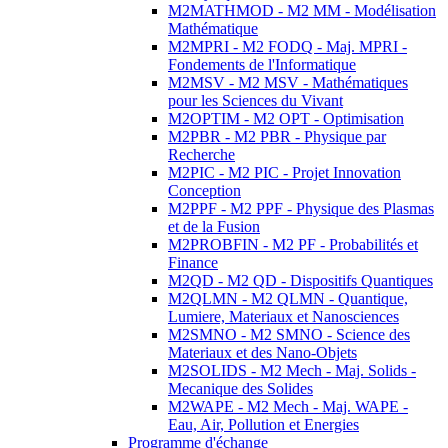
M2MATHMOD - M2 MM - Modélisation
Mathématique
M2MPRI - M2 FODQ - Maj. MPRI -
Fondements de l'Informatique
M2MSV - M2 MSV - Mathématiques
pour les Sciences du Vivant
M2OPTIM - M2 OPT - Optimisation
M2PBR - M2 PBR - Physique par
Recherche
M2PIC - M2 PIC - Projet Innovation
Conception
M2PPF - M2 PPF - Physique des Plasmas
et de la Fusion
M2PROBFIN - M2 PF - Probabilités et
Finance
M2QD - M2 QD - Dispositifs Quantiques
M2QLMN - M2 QLMN - Quantique,
Lumiere, Materiaux et Nanosciences
M2SMNO - M2 SMNO - Science des
Materiaux et des Nano-Objets
M2SOLIDS - M2 Mech - Maj. Solids -
Mecanique des Solides
M2WAPE - M2 Mech - Maj. WAPE -
Eau, Air, Pollution et Energies
Programme d'échange