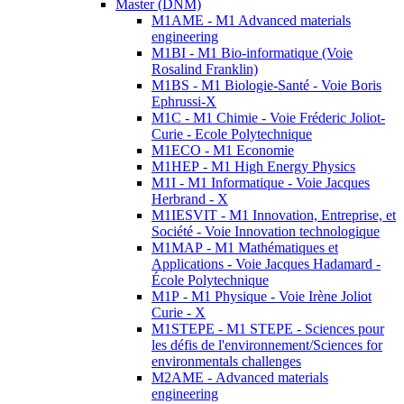
Master (DNM)
M1AME - M1 Advanced materials
engineering
M1BI - M1 Bio-informatique (Voie
Rosalind Franklin)
M1BS - M1 Biologie-Santé - Voie Boris
Ephrussi-X
M1C - M1 Chimie - Voie Fréderic Joliot-
Curie - Ecole Polytechnique
M1ECO - M1 Economie
M1HEP - M1 High Energy Physics
M1I - M1 Informatique - Voie Jacques
Herbrand - X
M1IESVIT - M1 Innovation, Entreprise, et
Société - Voie Innovation technologique
M1MAP - M1 Mathématiques et
Applications - Voie Jacques Hadamard -
École Polytechnique
M1P - M1 Physique - Voie Irène Joliot
Curie - X
M1STEPE - M1 STEPE - Sciences pour
les défis de l'environnement/Sciences for
environmentals challenges
M2AME - Advanced materials
engineering