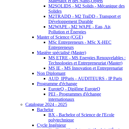
Matériaux et des Nano-Objets
M2SOLIDS - M2 Solids - Mécanique des
Solides
M2TRADD - M2 TraDD - Transport et
Développement Durable
M2WAPE - M2 WAPE - Eau, Air,
Pollution et Énergies
Master of Science (CGE)
MSc Entrepreneurs - MSc X-HEC
Entrepreneurs
Mastère spécialisé (Master)
MS ETRE - MS Energies Renouvelables :
Technologies et Entrepreneuriat (Master)
MS IE - MS Innovation et Entreprenariat
Non Diplomant
AUD_IPParis - AUDITEURS - IP Paris
Programme d'échange
EuroteQ - Diplôme EuroteQ
PEI - Programmes d'échange
internationaux
Catalogue 2024 - 2025
Bachelor
BX - Bachelor of Science de l'Ecole
polytechnique
Cycle Ingénieur