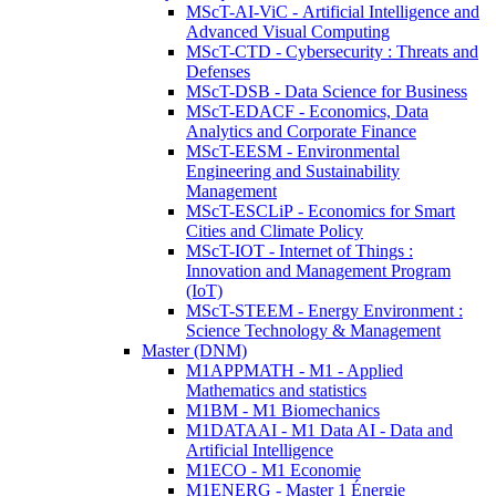
MScT-AI-ViC - Artificial Intelligence and
Advanced Visual Computing
MScT-CTD - Cybersecurity : Threats and
Defenses
MScT-DSB - Data Science for Business
MScT-EDACF - Economics, Data
Analytics and Corporate Finance
MScT-EESM - Environmental
Engineering and Sustainability
Management
MScT-ESCLiP - Economics for Smart
Cities and Climate Policy
MScT-IOT - Internet of Things :
Innovation and Management Program
(IoT)
MScT-STEEM - Energy Environment :
Science Technology & Management
Master (DNM)
M1APPMATH - M1 - Applied
Mathematics and statistics
M1BM - M1 Biomechanics
M1DATAAI - M1 Data AI - Data and
Artificial Intelligence
M1ECO - M1 Economie
M1ENERG - Master 1 Énergie