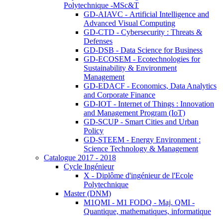
Polytechnique -MSc&T
GD-AIAVC - Artificial Intelligence and
Advanced Visual Computing
GD-CTD - Cybersecurity : Threats &
Defenses
GD-DSB - Data Science for Business
GD-ECOSEM - Ecotechnologies for
Sustainability & Environment
Management
GD-EDACF - Economics, Data Analytics
and Corporate Finance
GD-IOT - Internet of Things : Innovation
and Management Program (IoT)
GD-SCUP - Smart Cities and Urban
Policy
GD-STEEM - Energy Environment :
Science Technology & Management
Catalogue 2017 - 2018
Cycle Ingénieur
X - Diplôme d'ingénieur de l'Ecole
Polytechnique
Master (DNM)
M1QMI - M1 FODQ - Maj. QMI -
Quantique, mathematiques, informatique