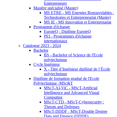
Entrepreneurs
Mastère spécialisé (Master)
MS ETRE - MS Energies Renouvelables :
Technologies et Entrepreneuriat (Master)
MS IE - MS Innovation et Entreprenariat
Programme d'échange
EuroteQ - Diplôme EuroteQ
PEI - Programmes d'échange
internationaux
Catalogue 2023 - 2024
Bachelor
BS - Bachelor of Science de l'Ecole
polytechnique
Cycle Ingénieur
X - Titre d’Ingénieur diplômé de l’École
polytechnique
Diplôme de formation gradué de l'Ecole
Polytechnique -MSc&T
MScT-AI-ViC - MScT-Artificial
Intelligence and Advanced Visual
Computing
MScT-CTD - MScT-Cybersecurity :
Threats and Defenses
MScT-DDDF - MScT-Double Degree
Data and Finance (DDDF)