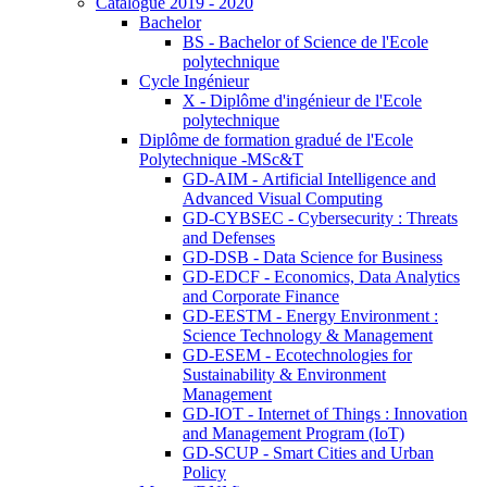
Catalogue 2019 - 2020
Bachelor
BS - Bachelor of Science de l'Ecole
polytechnique
Cycle Ingénieur
X - Diplôme d'ingénieur de l'Ecole
polytechnique
Diplôme de formation gradué de l'Ecole
Polytechnique -MSc&T
GD-AIM - Artificial Intelligence and
Advanced Visual Computing
GD-CYBSEC - Cybersecurity : Threats
and Defenses
GD-DSB - Data Science for Business
GD-EDCF - Economics, Data Analytics
and Corporate Finance
GD-EESTM - Energy Environment :
Science Technology & Management
GD-ESEM - Ecotechnologies for
Sustainability & Environment
Management
GD-IOT - Internet of Things : Innovation
and Management Program (IoT)
GD-SCUP - Smart Cities and Urban
Policy