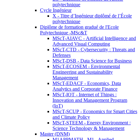
polytechnique
Cycle Ingénieur
X - Titre d’Ingénieur diplômé de l’École
polytechnique
Diplôme de formation gradué de l'Ecole
Polytechnique -MSc&T
MScT-AIAVC - Artificial Intelligence and
Advanced Visual Computing
MScT-CTD - Cybersecurity : Threats and
Defenses
MScT-DSB - Data Science for Business
MScT-ECOSEM - Environmental
Engineering and Sustainability
Management
MScT-EDACF - Economics, Data
Analytics and Corporate Finance
MScT-IOT - Internet of Things :
Innovation and Management Program
(IoT)
MScT-SCUP - Economics for Smart Cities
and Climate Policy
MScT-STEEM - Energy Environment :
Science Technology & Management
Master (DNM)
M1APPMATH - M1 - Applied