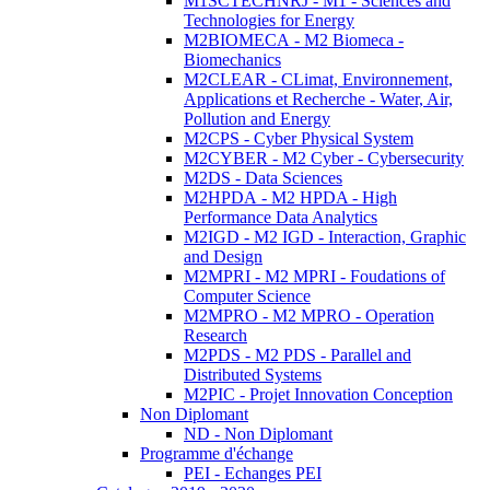
M1SCTECHNRJ - M1 - Sciences and
Technologies for Energy
M2BIOMECA - M2 Biomeca -
Biomechanics
M2CLEAR - CLimat, Environnement,
Applications et Recherche - Water, Air,
Pollution and Energy
M2CPS - Cyber Physical System
M2CYBER - M2 Cyber - Cybersecurity
M2DS - Data Sciences
M2HPDA - M2 HPDA - High
Performance Data Analytics
M2IGD - M2 IGD - Interaction, Graphic
and Design
M2MPRI - M2 MPRI - Foudations of
Computer Science
M2MPRO - M2 MPRO - Operation
Research
M2PDS - M2 PDS - Parallel and
Distributed Systems
M2PIC - Projet Innovation Conception
Non Diplomant
ND - Non Diplomant
Programme d'échange
PEI - Echanges PEI