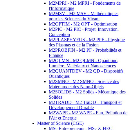
M2MPRI - M2 MPRI - Fondements de
l'Informatique
M2MSV - M2 MSV - Mathématiques
pour les Sciences du Vivant
M2OPTIM - M2 OPT - Optimisation
M2PIC - M2 PIC - Projet, Innovation,
Conception
M2PLASPHYFUS - M2 PPF - Physique
des Plasmas et de la Fusion
M2PROBFIN - M2 PF - Probabilités et
Finance
M2QLMN - M2 QLMN - Quantique,
Lumière, Matériaux et Nanosciences
M2QUANTDEV - M2 QD - Dispositifs
Quantiques
M2SMNO - M2 SMNO - Science des
Matériaux et des Nano-Objets
M2SOLIDS - M2 Solids - Mécanique des
Solides
M2TRADD - M2 TraDD - Transport et
Développement Durable
M2WAPE - M2 WAPE - Eau, Pollution de
l'Air et Energie
Master of Science (CGE)
MSc Entrepreneurs - MSc X-HEC