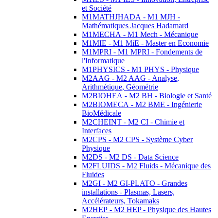
et Société
M1MATHJHADA - M1 MJH -
Mathématiques Jacques Hadamard
M1MECHA - M1 Mech - Mécanique
M1MIE - M1 MiE - Master en Economie
M1MPRI - M1 MPRI - Fondements de
l'Informatique
M1PHYSICS - M1 PHYS - Physique
M2AAG - M2 AAG - Analyse,
Arithmétique, Géométrie
M2BIOHEA - M2 BH - Biologie et Santé
M2BIOMECA - M2 BME - Ingénierie
BioMédicale
M2CHEINT - M2 CI - Chimie et
Interfaces
M2CPS - M2 CPS - Système Cyber
Physique
M2DS - M2 DS - Data Science
M2FLUIDS - M2 Fluids - Mécanique des
Fluides
M2GI - M2 GI-PLATO - Grandes
installations - Plasmas, Lasers,
Accélérateurs, Tokamaks
M2HEP - M2 HEP - Physique des Hautes