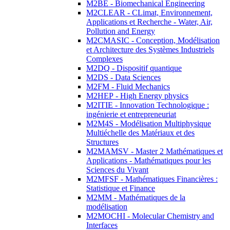
M2BE - Biomechanical Engineering
M2CLEAR - CLimat, Environnement,
Applications et Recherche - Water, Air,
Pollution and Energy
M2CMASIC - Conception, Modélisation
et Architecture des Systèmes Industriels
Complexes
M2DQ - Dispositif quantique
M2DS - Data Sciences
M2FM - Fluid Mechanics
M2HEP - High Energy physics
M2ITIE - Innovation Technologique :
ingénierie et entrepreneuriat
M2M4S - Modélisation Multiphysique
Multiéchelle des Matériaux et des
Structures
M2MAMSV - Master 2 Mathématiques et
Applications - Mathématiques pour les
Sciences du Vivant
M2MFSF - Mathématiques Financières :
Statistique et Finance
M2MM - Mathématiques de la
modélisation
M2MOCHI - Molecular Chemistry and
Interfaces