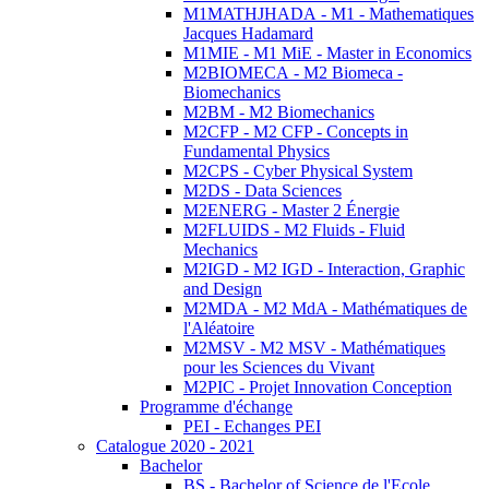
M1MATHJHADA - M1 - Mathematiques
Jacques Hadamard
M1MIE - M1 MiE - Master in Economics
M2BIOMECA - M2 Biomeca -
Biomechanics
M2BM - M2 Biomechanics
M2CFP - M2 CFP - Concepts in
Fundamental Physics
M2CPS - Cyber Physical System
M2DS - Data Sciences
M2ENERG - Master 2 Énergie
M2FLUIDS - M2 Fluids - Fluid
Mechanics
M2IGD - M2 IGD - Interaction, Graphic
and Design
M2MDA - M2 MdA - Mathématiques de
l'Aléatoire
M2MSV - M2 MSV - Mathématiques
pour les Sciences du Vivant
M2PIC - Projet Innovation Conception
Programme d'échange
PEI - Echanges PEI
Catalogue 2020 - 2021
Bachelor
BS - Bachelor of Science de l'Ecole