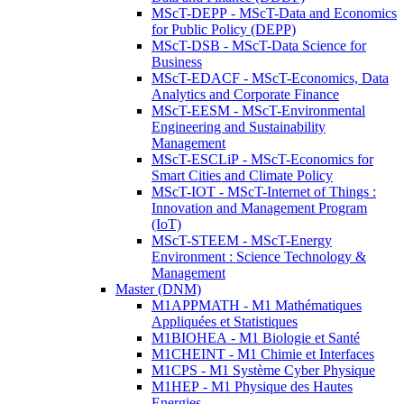
MScT-DEPP - MScT-Data and Economics
for Public Policy (DEPP)
MScT-DSB - MScT-Data Science for
Business
MScT-EDACF - MScT-Economics, Data
Analytics and Corporate Finance
MScT-EESM - MScT-Environmental
Engineering and Sustainability
Management
MScT-ESCLiP - MScT-Economics for
Smart Cities and Climate Policy
MScT-IOT - MScT-Internet of Things :
Innovation and Management Program
(IoT)
MScT-STEEM - MScT-Energy
Environment : Science Technology &
Management
Master (DNM)
M1APPMATH - M1 Mathématiques
Appliquées et Statistiques
M1BIOHEA - M1 Biologie et Santé
M1CHEINT - M1 Chimie et Interfaces
M1CPS - M1 Système Cyber Physique
M1HEP - M1 Physique des Hautes
Energies