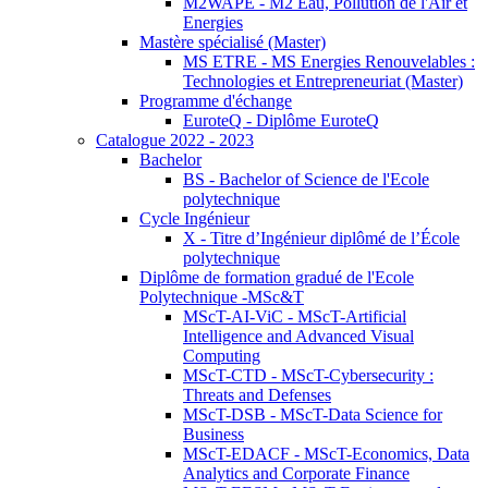
M2WAPE - M2 Eau, Pollution de l'Air et
Energies
Mastère spécialisé (Master)
MS ETRE - MS Energies Renouvelables :
Technologies et Entrepreneuriat (Master)
Programme d'échange
EuroteQ - Diplôme EuroteQ
Catalogue 2022 - 2023
Bachelor
BS - Bachelor of Science de l'Ecole
polytechnique
Cycle Ingénieur
X - Titre d’Ingénieur diplômé de l’École
polytechnique
Diplôme de formation gradué de l'Ecole
Polytechnique -MSc&T
MScT-AI-ViC - MScT-Artificial
Intelligence and Advanced Visual
Computing
MScT-CTD - MScT-Cybersecurity :
Threats and Defenses
MScT-DSB - MScT-Data Science for
Business
MScT-EDACF - MScT-Economics, Data
Analytics and Corporate Finance