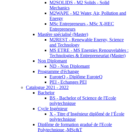
M2SOLIDS - M2 Solids - Solid
Mechanics
M2WAPE - M2 Water, Air, Pollution and
Energy
MSc Entrepreneurs - MSc X-HEC
Entrepreneurs
Mastère spécialisé (Master)
M2REST - Renewable Energy, Science
and Technology
MS ETRE - MS Energies Renouvelables :
Technologies & Entrepreneuriat (Master)
Non Diplomant
ND - Non Diplomant
Programme d'échange
EuroteQ - Diplôme EuroteQ
PEI - Echanges PEI
Catalogue 2021 - 2022
Bachelor
BS - Bachelor of Science de l'Ecole
polytechnique
Cycle Ingénieur
X - Titre d’Ingénieur diplômé de l’École
polytechnique
Diplôme de formation gradué de l'Ecole
Polytechnique -MSc&T