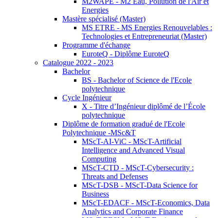
M2WAPE - M2 Eau, Pollution de l'Air et
Energies
Mastère spécialisé (Master)
MS ETRE - MS Energies Renouvelables :
Technologies et Entrepreneuriat (Master)
Programme d'échange
EuroteQ - Diplôme EuroteQ
Catalogue 2022 - 2023
Bachelor
BS - Bachelor of Science de l'Ecole
polytechnique
Cycle Ingénieur
X - Titre d’Ingénieur diplômé de l’École
polytechnique
Diplôme de formation gradué de l'Ecole
Polytechnique -MSc&T
MScT-AI-ViC - MScT-Artificial
Intelligence and Advanced Visual
Computing
MScT-CTD - MScT-Cybersecurity :
Threats and Defenses
MScT-DSB - MScT-Data Science for
Business
MScT-EDACF - MScT-Economics, Data
Analytics and Corporate Finance