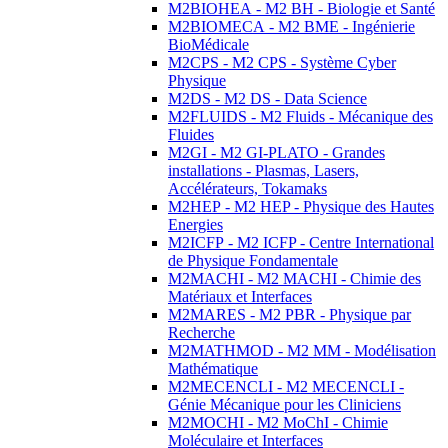
M2BIOHEA - M2 BH - Biologie et Santé
M2BIOMECA - M2 BME - Ingénierie
BioMédicale
M2CPS - M2 CPS - Système Cyber
Physique
M2DS - M2 DS - Data Science
M2FLUIDS - M2 Fluids - Mécanique des
Fluides
M2GI - M2 GI-PLATO - Grandes
installations - Plasmas, Lasers,
Accélérateurs, Tokamaks
M2HEP - M2 HEP - Physique des Hautes
Energies
M2ICFP - M2 ICFP - Centre International
de Physique Fondamentale
M2MACHI - M2 MACHI - Chimie des
Matériaux et Interfaces
M2MARES - M2 PBR - Physique par
Recherche
M2MATHMOD - M2 MM - Modélisation
Mathématique
M2MECENCLI - M2 MECENCLI -
Génie Mécanique pour les Cliniciens
M2MOCHI - M2 MoChI - Chimie
Moléculaire et Interfaces