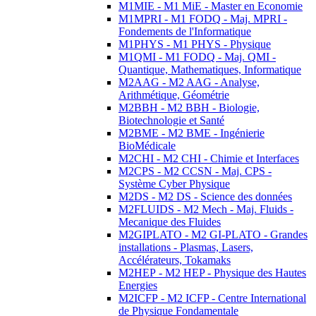
M1MIE - M1 MiE - Master en Economie
M1MPRI - M1 FODQ - Maj. MPRI -
Fondements de l'Informatique
M1PHYS - M1 PHYS - Physique
M1QMI - M1 FODQ - Maj. QMI -
Quantique, Mathematiques, Informatique
M2AAG - M2 AAG - Analyse,
Arithmétique, Géométrie
M2BBH - M2 BBH - Biologie,
Biotechnologie et Santé
M2BME - M2 BME - Ingénierie
BioMédicale
M2CHI - M2 CHI - Chimie et Interfaces
M2CPS - M2 CCSN - Maj. CPS -
Système Cyber Physique
M2DS - M2 DS - Science des données
M2FLUIDS - M2 Mech - Maj. Fluids -
Mecanique des Fluides
M2GIPLATO - M2 GI-PLATO - Grandes
installations - Plasmas, Lasers,
Accélérateurs, Tokamaks
M2HEP - M2 HEP - Physique des Hautes
Energies
M2ICFP - M2 ICFP - Centre International
de Physique Fondamentale