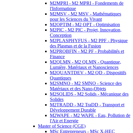
M2MPRI - M2 MPRI - Fondements de
l'Informatique
M2MSV - M2 MSV - Mathématiques
pour les Sciences du Vivant
M2OPTIM - M2 OPT - Optimisation
M2PIC - M2 PIC - Projet, Innovation,
Conception
M2PLASPHYFUS - M2 PPF - Physique
des Plasmas et de la Fusion
M2PROBFIN - M2 PF - Probabilités et
Finance
M2QLMN - M2 QLMN - Quantique,
Lumière, Matériaux et Nanosciences
M2QUANTDEV - M2 QD - Dispositifs
Quantiques
M2SMNO - M2 SMNO - Science des
Matériaux et des Nano-Objets
M2SOLIDS - M2 Solids - Mécanique des
Solides
M2TRADD - M2 TraDD - Transport et
Développement Durable
M2WAPE - M2 WAPE - Eau, Pollution de
l'Air et Energie
Master of Science (CGE)
MSc Entrepreneurs - MSc X-HEC