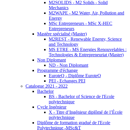
M2SOLIDS - M2 Solids - Solid
Mechanics
M2WAPE - M2 Water, Air, Pollution and
Energy
MSc Entrepreneurs - MSc X-HEC
Entrepreneurs
Mastère spécialisé (Master)
M2REST - Renewable Energy, Science
and Technology
MS ETRE - MS Energies Renouvelables :
Technologies & Entrepreneuriat (Master)
Non Diplomant
ND - Non Diplomant
Programme d'échange
EuroteQ - Diplôme EuroteQ
PEI - Echanges PEI
Catalogue 2021 - 2022
Bachelor
BS - Bachelor of Science de l'Ecole
polytechnique
Cycle Ingénieur
X - Titre d’Ingénieur diplômé de l’École
polytechnique
Diplôme de formation gradué de l'Ecole
Polytechnique -MSc&T