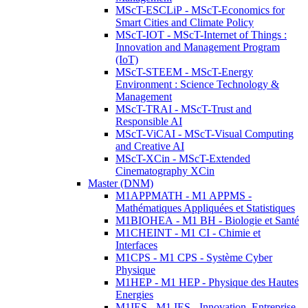
MScT-ESCLiP - MScT-Economics for
Smart Cities and Climate Policy
MScT-IOT - MScT-Internet of Things :
Innovation and Management Program
(IoT)
MScT-STEEM - MScT-Energy
Environment : Science Technology &
Management
MScT-TRAI - MScT-Trust and
Responsible AI
MScT-ViCAI - MScT-Visual Computing
and Creative AI
MScT-XCin - MScT-Extended
Cinematography XCin
Master (DNM)
M1APPMATH - M1 APPMS -
Mathématiques Appliquées et Statistiques
M1BIOHEA - M1 BH - Biologie et Santé
M1CHEINT - M1 CI - Chimie et
Interfaces
M1CPS - M1 CPS - Système Cyber
Physique
M1HEP - M1 HEP - Physique des Hautes
Energies
M1IES - M1 IES - Innovation, Entreprise