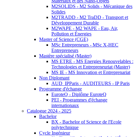
Matériaux et des Nano-Objets
M2SOLIDS - M2 Solids - Mécanique des
Solides
M2TRADD - M2 TraDD - Transport et
Développement Durable
M2WAPE - M2 WAPE - Eau, Air,
Pollution et Énergies
Master of Science (CGE)
MSc Entrepreneurs - MSc X-HEC
Entrepreneurs
Mastère spécialisé (Master)
MS ETRE - MS Energies Renouvelables :
Technologies et Entrepreneuriat (Master)
MS IE - MS Innovation et Entreprenariat
Non Diplomant
AUD_IPParis - AUDITEURS - IP Paris
Programme d'échange
EuroteQ - Diplôme EuroteQ
PEI - Programmes d'échange
internationaux
Catalogue 2024 - 2025
Bachelor
BX - Bachelor of Science de l'Ecole
polytechnique
Cycle Ingénieur