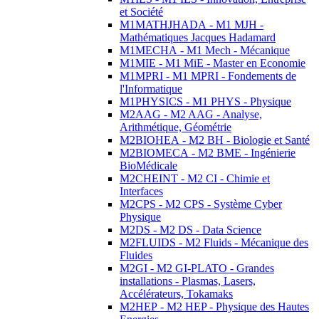
et Société
M1MATHJHADA - M1 MJH -
Mathématiques Jacques Hadamard
M1MECHA - M1 Mech - Mécanique
M1MIE - M1 MiE - Master en Economie
M1MPRI - M1 MPRI - Fondements de
l'Informatique
M1PHYSICS - M1 PHYS - Physique
M2AAG - M2 AAG - Analyse,
Arithmétique, Géométrie
M2BIOHEA - M2 BH - Biologie et Santé
M2BIOMECA - M2 BME - Ingénierie
BioMédicale
M2CHEINT - M2 CI - Chimie et
Interfaces
M2CPS - M2 CPS - Système Cyber
Physique
M2DS - M2 DS - Data Science
M2FLUIDS - M2 Fluids - Mécanique des
Fluides
M2GI - M2 GI-PLATO - Grandes
installations - Plasmas, Lasers,
Accélérateurs, Tokamaks
M2HEP - M2 HEP - Physique des Hautes