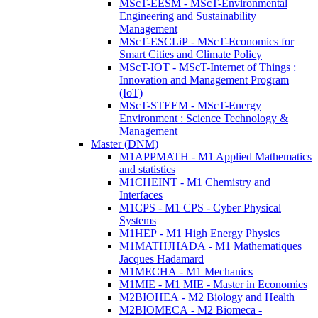
MScT-EESM - MScT-Environmental
Engineering and Sustainability
Management
MScT-ESCLiP - MScT-Economics for
Smart Cities and Climate Policy
MScT-IOT - MScT-Internet of Things :
Innovation and Management Program
(IoT)
MScT-STEEM - MScT-Energy
Environment : Science Technology &
Management
Master (DNM)
M1APPMATH - M1 Applied Mathematics
and statistics
M1CHEINT - M1 Chemistry and
Interfaces
M1CPS - M1 CPS - Cyber Physical
Systems
M1HEP - M1 High Energy Physics
M1MATHJHADA - M1 Mathematiques
Jacques Hadamard
M1MECHA - M1 Mechanics
M1MIE - M1 MIE - Master in Economics
M2BIOHEA - M2 Biology and Health
M2BIOMECA - M2 Biomeca -