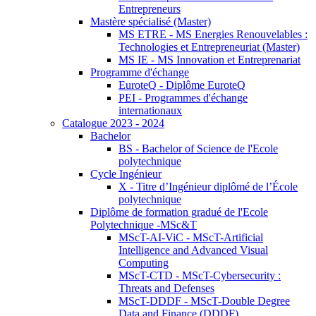
Entrepreneurs
Mastère spécialisé (Master)
MS ETRE - MS Energies Renouvelables :
Technologies et Entrepreneuriat (Master)
MS IE - MS Innovation et Entreprenariat
Programme d'échange
EuroteQ - Diplôme EuroteQ
PEI - Programmes d'échange
internationaux
Catalogue 2023 - 2024
Bachelor
BS - Bachelor of Science de l'Ecole
polytechnique
Cycle Ingénieur
X - Titre d’Ingénieur diplômé de l’École
polytechnique
Diplôme de formation gradué de l'Ecole
Polytechnique -MSc&T
MScT-AI-ViC - MScT-Artificial
Intelligence and Advanced Visual
Computing
MScT-CTD - MScT-Cybersecurity :
Threats and Defenses
MScT-DDDF - MScT-Double Degree
Data and Finance (DDDF)