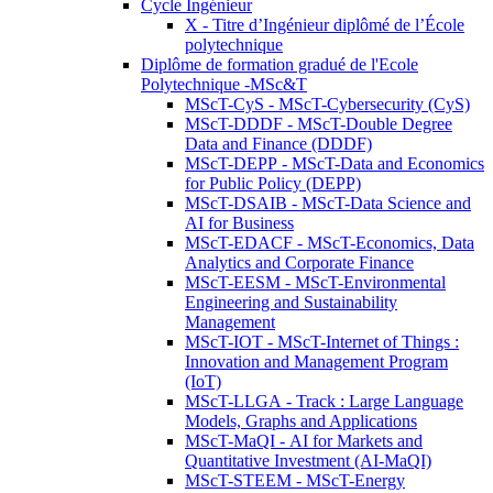
Cycle Ingénieur
X - Titre d’Ingénieur diplômé de l’École
polytechnique
Diplôme de formation gradué de l'Ecole
Polytechnique -MSc&T
MScT-CyS - MScT-Cybersecurity (CyS)
MScT-DDDF - MScT-Double Degree
Data and Finance (DDDF)
MScT-DEPP - MScT-Data and Economics
for Public Policy (DEPP)
MScT-DSAIB - MScT-Data Science and
AI for Business
MScT-EDACF - MScT-Economics, Data
Analytics and Corporate Finance
MScT-EESM - MScT-Environmental
Engineering and Sustainability
Management
MScT-IOT - MScT-Internet of Things :
Innovation and Management Program
(IoT)
MScT-LLGA - Track : Large Language
Models, Graphs and Applications
MScT-MaQI - AI for Markets and
Quantitative Investment (AI-MaQI)
MScT-STEEM - MScT-Energy