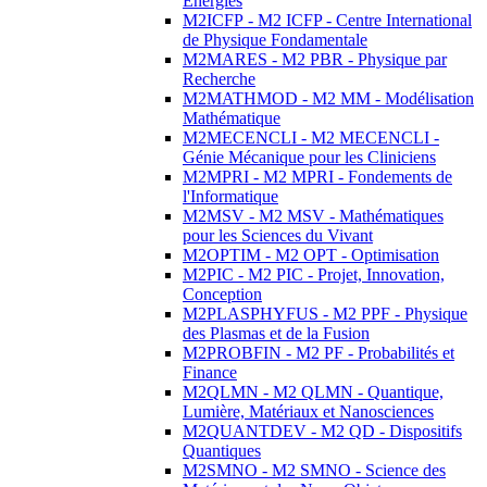
Energies
M2ICFP - M2 ICFP - Centre International
de Physique Fondamentale
M2MARES - M2 PBR - Physique par
Recherche
M2MATHMOD - M2 MM - Modélisation
Mathématique
M2MECENCLI - M2 MECENCLI -
Génie Mécanique pour les Cliniciens
M2MPRI - M2 MPRI - Fondements de
l'Informatique
M2MSV - M2 MSV - Mathématiques
pour les Sciences du Vivant
M2OPTIM - M2 OPT - Optimisation
M2PIC - M2 PIC - Projet, Innovation,
Conception
M2PLASPHYFUS - M2 PPF - Physique
des Plasmas et de la Fusion
M2PROBFIN - M2 PF - Probabilités et
Finance
M2QLMN - M2 QLMN - Quantique,
Lumière, Matériaux et Nanosciences
M2QUANTDEV - M2 QD - Dispositifs
Quantiques
M2SMNO - M2 SMNO - Science des