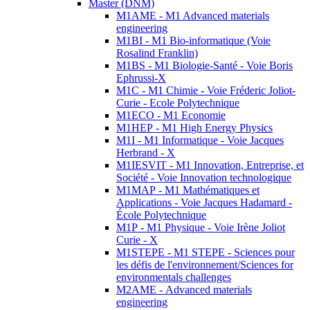
Master (DNM)
M1AME - M1 Advanced materials
engineering
M1BI - M1 Bio-informatique (Voie
Rosalind Franklin)
M1BS - M1 Biologie-Santé - Voie Boris
Ephrussi-X
M1C - M1 Chimie - Voie Fréderic Joliot-
Curie - Ecole Polytechnique
M1ECO - M1 Economie
M1HEP - M1 High Energy Physics
M1I - M1 Informatique - Voie Jacques
Herbrand - X
M1IESVIT - M1 Innovation, Entreprise, et
Société - Voie Innovation technologique
M1MAP - M1 Mathématiques et
Applications - Voie Jacques Hadamard -
École Polytechnique
M1P - M1 Physique - Voie Irène Joliot
Curie - X
M1STEPE - M1 STEPE - Sciences pour
les défis de l'environnement/Sciences for
environmentals challenges
M2AME - Advanced materials
engineering