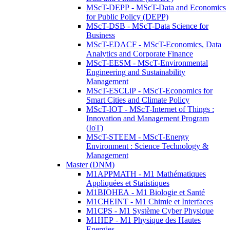
MScT-DEPP - MScT-Data and Economics
for Public Policy (DEPP)
MScT-DSB - MScT-Data Science for
Business
MScT-EDACF - MScT-Economics, Data
Analytics and Corporate Finance
MScT-EESM - MScT-Environmental
Engineering and Sustainability
Management
MScT-ESCLiP - MScT-Economics for
Smart Cities and Climate Policy
MScT-IOT - MScT-Internet of Things :
Innovation and Management Program
(IoT)
MScT-STEEM - MScT-Energy
Environment : Science Technology &
Management
Master (DNM)
M1APPMATH - M1 Mathématiques
Appliquées et Statistiques
M1BIOHEA - M1 Biologie et Santé
M1CHEINT - M1 Chimie et Interfaces
M1CPS - M1 Système Cyber Physique
M1HEP - M1 Physique des Hautes
Energies