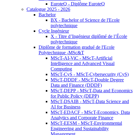
EuroteQ - Diplôme EuroteQ
Catalogue 2025 - 2026
Bachelor
BX - Bachelor of Science de l'Ecole
polytechnique
Cycle Ingénieur
X - Titre d’Ingénieur diplômé de l’École
polytechnique
Diplôme de formation gradué de l'Ecole
Polytechnique -MSc&T
MScT-AI-ViC - MScT-Artificial
Intelligence and Advanced Visual
Computing
MScT-CyS - MScT-Cybersecurity (CyS)
MScT-DDDF - MScT-Double Degree
Data and Finance (DDDF)
MScT-DEPP - MScT-Data and Economics
for Public Policy (DEPP)
MScT-DSAIB - MScT-Data Science and
AI for Business
MScT-EDACF - MScT-Economics, Data
Analytics and Corporate Finance
MScT-EESM - MScT-Environmental
Engineering and Sustainability
Management