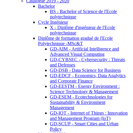
Catalogue 2019 - 2020
Bachelor
BS - Bachelor of Science de l'Ecole
polytechnique
Cycle Ingénieur
X - Diplôme d'ingénieur de l'Ecole
polytechnique
Diplôme de formation gradué de l'Ecole
Polytechnique -MSc&T
GD-AIM - Artificial Intelligence and
Advanced Visual Computing
GD-CYBSEC - Cybersecurity : Threats
and Defenses
GD-DSB - Data Science for Business
GD-EDCF - Economics, Data Analytics
and Corporate Finance
GD-EESTM - Energy Environment :
Science Technology & Management
GD-ESEM - Ecotechnologies for
Sustainability & Environment
Management
GD-IOT - Internet of Things : Innovation
and Management Program (IoT)
GD-SCUP - Smart Cities and Urban
Policy