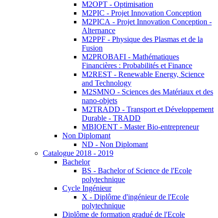
M2OPT - Optimisation
M2PIC - Projet Innovation Conception
M2PICA - Projet Innovation Conception -
Alternance
M2PPF - Physique des Plasmas et de la
Fusion
M2PROBAFI - Mathématiques
Financières : Probabilités et Finance
M2REST - Renewable Energy, Science
and Technology
M2SMNO - Sciences des Matériaux et des
nano-objets
M2TRADD - Transport et Développement
Durable - TRADD
MBIOENT - Master Bio-entrepreneur
Non Diplomant
ND - Non Diplomant
Catalogue 2018 - 2019
Bachelor
BS - Bachelor of Science de l'Ecole
polytechnique
Cycle Ingénieur
X - Diplôme d'ingénieur de l'Ecole
polytechnique
Diplôme de formation gradué de l'Ecole