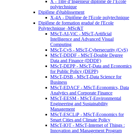
X - Titre d’Ingénieur diplômé de l’École
polytechnique
Diplôme d'établissement
X-4A - Diplôme de l'Ecole polytechnique
Diplôme de formation gradué de l'Ecole
Polytechnique -MSc&T
MScT-AI-ViC - MScT-Artificial
Intelligence and Advanced Visual
Computing
MScT-CyS - MScT-Cybersecurity (CyS)
MScT-DDDF - MScT-Double Degree
Data and Finance (DDDF)
MScT-DEPP - MScT-Data and Economics
for Public Policy (DEPP)
MScT-DSB - MScT-Data Science for
Business
MScT-EDACF - MScT-Economics, Data
Analytics and Corporate Finance
MScT-EESM - MScT-Environmental
Engineering and Sustainability
Management
MScT-ESCLiP - MScT-Economics for
Smart Cities and Climate Policy
MScT-IOT - MScT-Internet of Things :
Innovation and Management Program