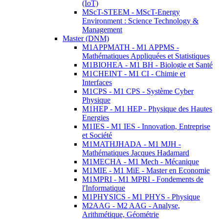
(IoT)
MScT-STEEM - MScT-Energy
Environment : Science Technology &
Management
Master (DNM)
M1APPMATH - M1 APPMS -
Mathématiques Appliquées et Statistiques
M1BIOHEA - M1 BH - Biologie et Santé
M1CHEINT - M1 CI - Chimie et
Interfaces
M1CPS - M1 CPS - Système Cyber
Physique
M1HEP - M1 HEP - Physique des Hautes
Energies
M1IES - M1 IES - Innovation, Entreprise
et Société
M1MATHJHADA - M1 MJH -
Mathématiques Jacques Hadamard
M1MECHA - M1 Mech - Mécanique
M1MIE - M1 MiE - Master en Economie
M1MPRI - M1 MPRI - Fondements de
l'Informatique
M1PHYSICS - M1 PHYS - Physique
M2AAG - M2 AAG - Analyse,
Arithmétique, Géométrie