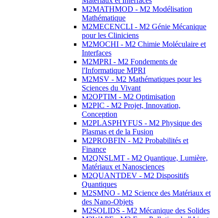
Matériaux et Interfaces
M2MATHMOD - M2 Modélisation
Mathématique
M2MECENCLI - M2 Génie Mécanique
pour les Cliniciens
M2MOCHI - M2 Chimie Moléculaire et
Interfaces
M2MPRI - M2 Fondements de
l'Informatique MPRI
M2MSV - M2 Mathématiques pour les
Sciences du Vivant
M2OPTIM - M2 Optimisation
M2PIC - M2 Projet, Innovation,
Conception
M2PLASPHYFUS - M2 Physique des
Plasmas et de la Fusion
M2PROBFIN - M2 Probabilités et
Finance
M2QNSLMT - M2 Quantique, Lumière,
Matériaux et Nanosciences
M2QUANTDEV - M2 Dispositifs
Quantiques
M2SMNO - M2 Science des Matériaux et
des Nano-Objets
M2SOLIDS - M2 Mécanique des Solides