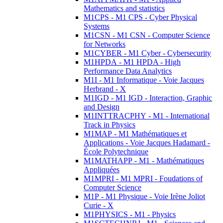
Mathematics and statistics
M1CPS - M1 CPS - Cyber Physical
Systems
M1CSN - M1 CSN - Computer Science
for Networks
M1CYBER - M1 Cyber - Cybersecurity
M1HPDA - M1 HPDA - High
Performance Data Analytics
M1I - M1 Informatique - Voie Jacques
Herbrand - X
M1IGD - M1 IGD - Interaction, Graphic
and Design
M1INTTRACPHY - M1 - International
Track in Physics
M1MAP - M1 Mathématiques et
Applications - Voie Jacques Hadamard -
École Polytechnique
M1MATHAPP - M1 - Mathématiques
Appliquées
M1MPRI - M1 MPRI - Foudations of
Computer Science
M1P - M1 Physique - Voie Irène Joliot
Curie - X
M1PHYSICS - M1 - Physics