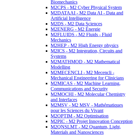
Biomechanics
M2CPS - M2 Cyber Physical System
M2DATAAI - M2 Data AI - Data and
Artificial Intelligence
M2DS - M2 Data Sciences
M2ENERG - M2 Énergie
M2FLUIDS - M2 Fluids - Fluid
Mechanics
M2HEP - M2 High Energy physics
M2ICS - M2 Integration, Circuits and
Systems
M2MATHMOD - M2 Mathematical
Modelling
M2MECENCLI - M2 Mecencli -
Mechanical Engineering for Clinicians
M2MICAS - M2 Machine Learning,
Communications and Security
M2MOCHI - M2 Molecular Chemistry
and Interfaces
M2MSV - M2 MSV - Mathématiques
pour les Sciences du Vivant
M2OPTIM - M2 Optimisation
M2PIC - M2 Projet Innovation Conception
M2QNSLMT - M2 Quantum, Light,
Materials and Nanosciences