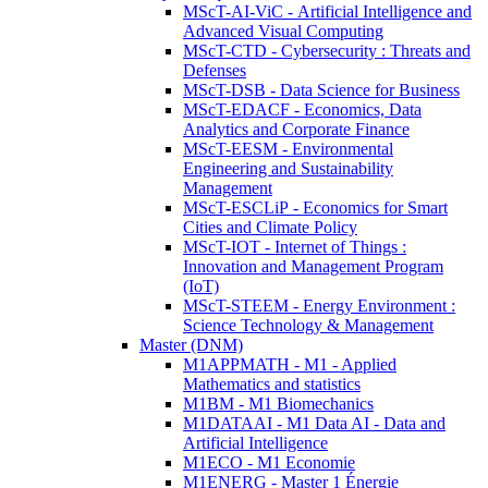
MScT-AI-ViC - Artificial Intelligence and
Advanced Visual Computing
MScT-CTD - Cybersecurity : Threats and
Defenses
MScT-DSB - Data Science for Business
MScT-EDACF - Economics, Data
Analytics and Corporate Finance
MScT-EESM - Environmental
Engineering and Sustainability
Management
MScT-ESCLiP - Economics for Smart
Cities and Climate Policy
MScT-IOT - Internet of Things :
Innovation and Management Program
(IoT)
MScT-STEEM - Energy Environment :
Science Technology & Management
Master (DNM)
M1APPMATH - M1 - Applied
Mathematics and statistics
M1BM - M1 Biomechanics
M1DATAAI - M1 Data AI - Data and
Artificial Intelligence
M1ECO - M1 Economie
M1ENERG - Master 1 Énergie