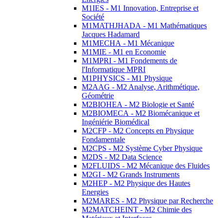
M1IES - M1 Innovation, Entreprise et
Société
M1MATHJHADA - M1 Mathématiques
Jacques Hadamard
M1MECHA - M1 Mécanique
M1MIE - M1 en Economie
M1MPRI - M1 Fondements de
l'Informatique MPRI
M1PHYSICS - M1 Physique
M2AAG - M2 Analyse, Arithmétique,
Géométrie
M2BIOHEA - M2 Biologie et Santé
M2BIOMECA - M2 Biomécanique et
Ingéniérie Biomédical
M2CFP - M2 Concepts en Physique
Fondamentale
M2CPS - M2 Système Cyber Physique
M2DS - M2 Data Science
M2FLUIDS - M2 Mécanique des Fluides
M2GI - M2 Grands Instruments
M2HEP - M2 Physique des Hautes
Energies
M2MARES - M2 Physique par Recherche
M2MATCHEINT - M2 Chimie des