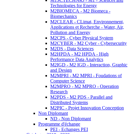
M1SCTECHNRJ - M1 - Sciences and
Technologies for Energy
M2BIOMECA - M2 Biomeca -
Biomechanics
M2CLEAR - CLimat, Environnement,
Applications et Recherche - Water, Air,
Pollution and Energy
M2CPS - Cyber Physical System
M2CYBER - M2 Cyber - Cybersecurity
M2DS - Data Sciences
M2HPDA - M2 HPDA - High
Performance Data Analytics
M2IGD - M2 IGD - Interaction, Graphic
and Design
M2MPRI - M2 MPRI - Foudations of
Computer Science
M2MPRO - M2 MPRO - Operation
Research
M2PDS - M2 PDS - Parallel and
Distributed Systems
M2PIC - Projet Innovation Conception
Non Diplomant
ND - Non Diplomant
Programme d'échange
PEI - Echanges PEI