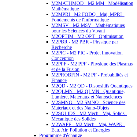
M2MATHMOD - M2 MM - Modélisation
Mathématique
M2MPRI - M2 FODQ - Maj. MPRI -
Fondements de l'Informatique
M2MSV - M2 MSV - Mathématiques
pour les Sciences du Vivant
M2OPTIM - M2 OPT - Optimisation
M2PBR - M2 PBR - Physique par
Recherche
M2PIC - M2 PIC - Projet Innovation
Conception
M2PPF - M2 PPF - Physique des Plasmas
et de la Fusion
M2PROBFIN - M2 PF - Probabilités et
Finance
M2QD - M2 QD - Dispositifs Quantiques
M2QLMN - M2 QLMN - Quantique,
Lumiere, Materiaux et Nanosciences
M2SMNO - M2 SMNO - Science des
Materiaux et des Nano-Objets
M2SOLIDS - M2 Mech - Maj. Solids -
Mecanique des Solides
M2WAPE - M2 Mech - Maj. WAPE -
Eau, Air, Pollution et Energies
Programme d'échange