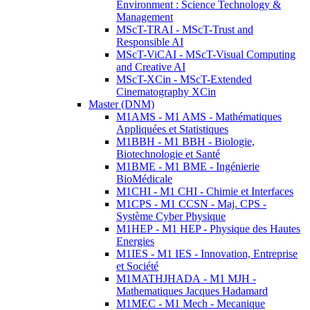
Environment : Science Technology &
Management
MScT-TRAI - MScT-Trust and
Responsible AI
MScT-ViCAI - MScT-Visual Computing
and Creative AI
MScT-XCin - MScT-Extended
Cinematography XCin
Master (DNM)
M1AMS - M1 AMS - Mathématiques
Appliquées et Statistiques
M1BBH - M1 BBH - Biologie,
Biotechnologie et Santé
M1BME - M1 BME - Ingénierie
BioMédicale
M1CHI - M1 CHI - Chimie et Interfaces
M1CPS - M1 CCSN - Maj. CPS -
Système Cyber Physique
M1HEP - M1 HEP - Physique des Hautes
Energies
M1IES - M1 IES - Innovation, Entreprise
et Société
M1MATHJHADA - M1 MJH -
Mathematiques Jacques Hadamard
M1MEC - M1 Mech - Mecanique