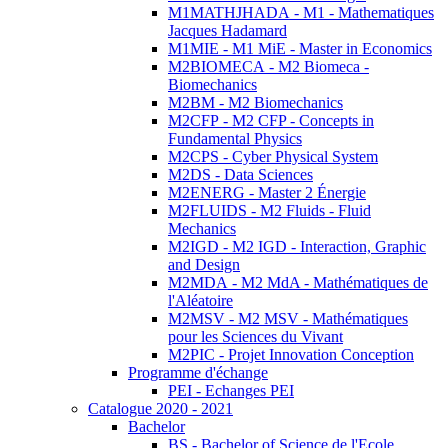
M1MATHJHADA - M1 - Mathematiques
Jacques Hadamard
M1MIE - M1 MiE - Master in Economics
M2BIOMECA - M2 Biomeca -
Biomechanics
M2BM - M2 Biomechanics
M2CFP - M2 CFP - Concepts in
Fundamental Physics
M2CPS - Cyber Physical System
M2DS - Data Sciences
M2ENERG - Master 2 Énergie
M2FLUIDS - M2 Fluids - Fluid
Mechanics
M2IGD - M2 IGD - Interaction, Graphic
and Design
M2MDA - M2 MdA - Mathématiques de
l'Aléatoire
M2MSV - M2 MSV - Mathématiques
pour les Sciences du Vivant
M2PIC - Projet Innovation Conception
Programme d'échange
PEI - Echanges PEI
Catalogue 2020 - 2021
Bachelor
BS - Bachelor of Science de l'Ecole