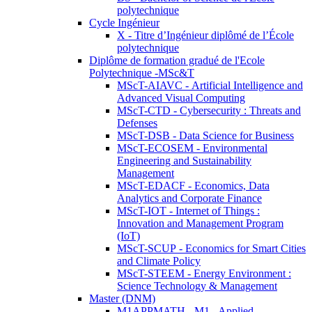
polytechnique
Cycle Ingénieur
X - Titre d’Ingénieur diplômé de l’École
polytechnique
Diplôme de formation gradué de l'Ecole
Polytechnique -MSc&T
MScT-AIAVC - Artificial Intelligence and
Advanced Visual Computing
MScT-CTD - Cybersecurity : Threats and
Defenses
MScT-DSB - Data Science for Business
MScT-ECOSEM - Environmental
Engineering and Sustainability
Management
MScT-EDACF - Economics, Data
Analytics and Corporate Finance
MScT-IOT - Internet of Things :
Innovation and Management Program
(IoT)
MScT-SCUP - Economics for Smart Cities
and Climate Policy
MScT-STEEM - Energy Environment :
Science Technology & Management
Master (DNM)
M1APPMATH - M1 - Applied