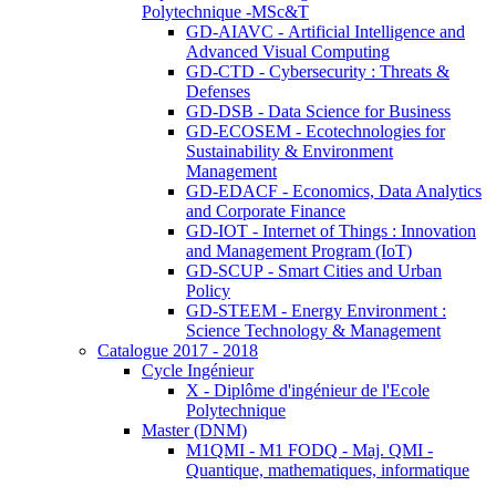
Polytechnique -MSc&T
GD-AIAVC - Artificial Intelligence and
Advanced Visual Computing
GD-CTD - Cybersecurity : Threats &
Defenses
GD-DSB - Data Science for Business
GD-ECOSEM - Ecotechnologies for
Sustainability & Environment
Management
GD-EDACF - Economics, Data Analytics
and Corporate Finance
GD-IOT - Internet of Things : Innovation
and Management Program (IoT)
GD-SCUP - Smart Cities and Urban
Policy
GD-STEEM - Energy Environment :
Science Technology & Management
Catalogue 2017 - 2018
Cycle Ingénieur
X - Diplôme d'ingénieur de l'Ecole
Polytechnique
Master (DNM)
M1QMI - M1 FODQ - Maj. QMI -
Quantique, mathematiques, informatique