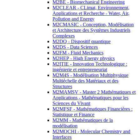
M2BE - Biomechanical Engineering
M2CLEAR - CLimat, Environnement,
Applications et Recherche - Water, Air,
Pollution and Energy
M2CMASIC - Conception, Modélisation
et Architecture des Systèmes Industriels
Complexes
M2DQ - Dispositif quantique
M2DS - Data Sciences
M2FM - Fluid Mechanics
M2HEP - High Energy physics
M2ITIE - Innovation Technologique :
ingénierie et entrepreneuriat
M2M4S - Modélisation Multiphysique
Multiéchelle des Matériaux et des
Structures
M2MAMSV - Master 2 Mathématiques et
Applications - Mathématiques pour les
Sciences du Vivant
M2MFSF - Mathématiques Financières :
Statistique et Finance
M2MM - Mathématiques de la
modélisation
M2MOCHI - Molecular Chemistry and
Interfaces