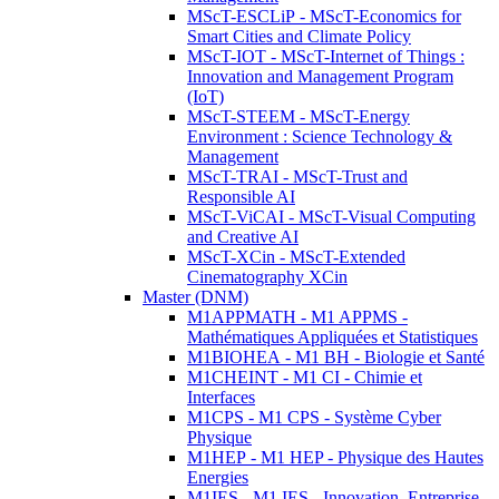
MScT-ESCLiP - MScT-Economics for
Smart Cities and Climate Policy
MScT-IOT - MScT-Internet of Things :
Innovation and Management Program
(IoT)
MScT-STEEM - MScT-Energy
Environment : Science Technology &
Management
MScT-TRAI - MScT-Trust and
Responsible AI
MScT-ViCAI - MScT-Visual Computing
and Creative AI
MScT-XCin - MScT-Extended
Cinematography XCin
Master (DNM)
M1APPMATH - M1 APPMS -
Mathématiques Appliquées et Statistiques
M1BIOHEA - M1 BH - Biologie et Santé
M1CHEINT - M1 CI - Chimie et
Interfaces
M1CPS - M1 CPS - Système Cyber
Physique
M1HEP - M1 HEP - Physique des Hautes
Energies
M1IES - M1 IES - Innovation, Entreprise