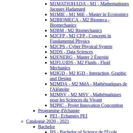
M1MATHJHADA - M1 - Mathematiques
Jacques Hadamard
M1MIE - M1 MiE - Master in Economics
M2BIOMECA - M2 Biomeca -
Biomechanics
M2BM - M2 Biomechanics
M2CFP - M2 CFP - Concepts in
Fundamental Physics
M2CPS - Cyber Physical System
M2DS - Data Sciences
M2ENERG - Master 2 Énergie
M2FLUIDS - M2 Fluids - Fluid
Mechanics
M2IGD - M2 IGD - Interaction, Graphic
and Design
M2MDA - M2 MdA - Mathématiques de
l'Aléatoire
M2MSV - M2 MSV - Mathématiques
pour les Sciences du Vivant
M2PIC - Projet Innovation Conception
Programme d'échange
PEI - Echanges PEI
Catalogue 2020 - 2021
Bachelor
BS - Bachelor of Science de l'Ecole