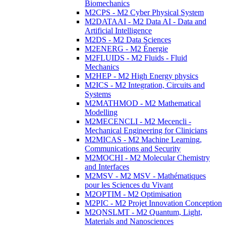
Biomechanics
M2CPS - M2 Cyber Physical System
M2DATAAI - M2 Data AI - Data and
Artificial Intelligence
M2DS - M2 Data Sciences
M2ENERG - M2 Énergie
M2FLUIDS - M2 Fluids - Fluid
Mechanics
M2HEP - M2 High Energy physics
M2ICS - M2 Integration, Circuits and
Systems
M2MATHMOD - M2 Mathematical
Modelling
M2MECENCLI - M2 Mecencli -
Mechanical Engineering for Clinicians
M2MICAS - M2 Machine Learning,
Communications and Security
M2MOCHI - M2 Molecular Chemistry
and Interfaces
M2MSV - M2 MSV - Mathématiques
pour les Sciences du Vivant
M2OPTIM - M2 Optimisation
M2PIC - M2 Projet Innovation Conception
M2QNSLMT - M2 Quantum, Light,
Materials and Nanosciences