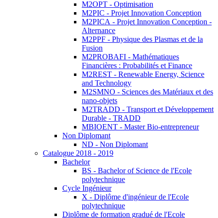
M2OPT - Optimisation
M2PIC - Projet Innovation Conception
M2PICA - Projet Innovation Conception -
Alternance
M2PPF - Physique des Plasmas et de la
Fusion
M2PROBAFI - Mathématiques
Financières : Probabilités et Finance
M2REST - Renewable Energy, Science
and Technology
M2SMNO - Sciences des Matériaux et des
nano-objets
M2TRADD - Transport et Développement
Durable - TRADD
MBIOENT - Master Bio-entrepreneur
Non Diplomant
ND - Non Diplomant
Catalogue 2018 - 2019
Bachelor
BS - Bachelor of Science de l'Ecole
polytechnique
Cycle Ingénieur
X - Diplôme d'ingénieur de l'Ecole
polytechnique
Diplôme de formation gradué de l'Ecole