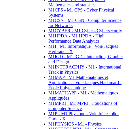
Mathematics and statistics
M1CPS - M1 CPS - Cyber Physical
Systems
M1CSN - M1 CSN - Computer Science
for Networks
M1CYBER - M1 Cyber - Cybersecurity
M1HPDA - M1 HPDA - High
Performance Data Analytics
M1I - M1 Informatique - Voie Jacques
Herbrand - X
M1IGD - M1 IGD - Interaction, Graphic
and Design
M1INTTRACPHY - M1 - International
Track in Physics
M1MAP - M1 Mathématiques et
Applications - Voie Jacques Hadamard -
École Polytechnique
M1MATHAPP - M1 - Mathématiques
Appliquées
M1MPRI - M1 MPRI - Foudations of
Computer Science
M1P - M1 Physique - Voie Irène Joliot
Curie - X
M1PHYSICS - M1 - Physics