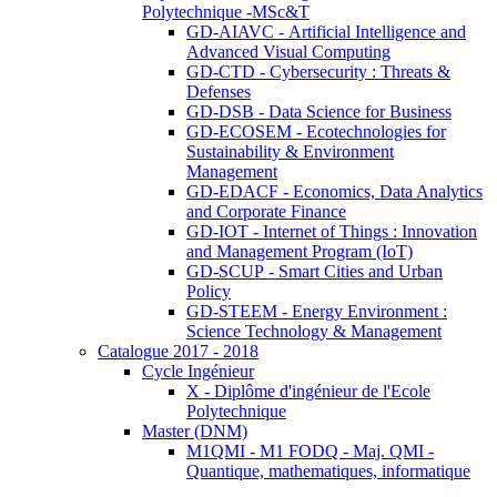
Polytechnique -MSc&T
GD-AIAVC - Artificial Intelligence and
Advanced Visual Computing
GD-CTD - Cybersecurity : Threats &
Defenses
GD-DSB - Data Science for Business
GD-ECOSEM - Ecotechnologies for
Sustainability & Environment
Management
GD-EDACF - Economics, Data Analytics
and Corporate Finance
GD-IOT - Internet of Things : Innovation
and Management Program (IoT)
GD-SCUP - Smart Cities and Urban
Policy
GD-STEEM - Energy Environment :
Science Technology & Management
Catalogue 2017 - 2018
Cycle Ingénieur
X - Diplôme d'ingénieur de l'Ecole
Polytechnique
Master (DNM)
M1QMI - M1 FODQ - Maj. QMI -
Quantique, mathematiques, informatique