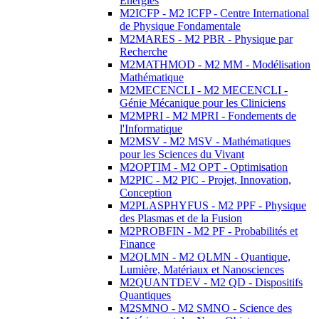
Energies
M2ICFP - M2 ICFP - Centre International
de Physique Fondamentale
M2MARES - M2 PBR - Physique par
Recherche
M2MATHMOD - M2 MM - Modélisation
Mathématique
M2MECENCLI - M2 MECENCLI -
Génie Mécanique pour les Cliniciens
M2MPRI - M2 MPRI - Fondements de
l'Informatique
M2MSV - M2 MSV - Mathématiques
pour les Sciences du Vivant
M2OPTIM - M2 OPT - Optimisation
M2PIC - M2 PIC - Projet, Innovation,
Conception
M2PLASPHYFUS - M2 PPF - Physique
des Plasmas et de la Fusion
M2PROBFIN - M2 PF - Probabilités et
Finance
M2QLMN - M2 QLMN - Quantique,
Lumière, Matériaux et Nanosciences
M2QUANTDEV - M2 QD - Dispositifs
Quantiques
M2SMNO - M2 SMNO - Science des