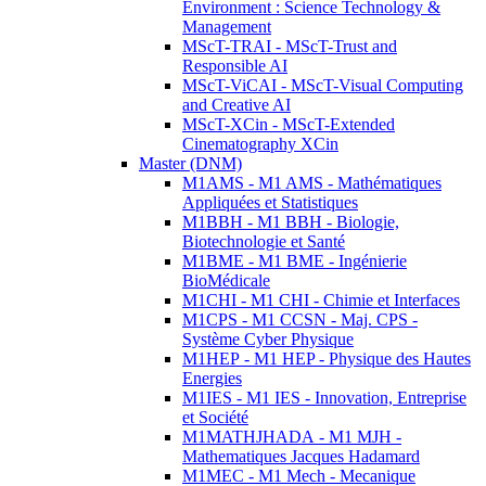
Environment : Science Technology &
Management
MScT-TRAI - MScT-Trust and
Responsible AI
MScT-ViCAI - MScT-Visual Computing
and Creative AI
MScT-XCin - MScT-Extended
Cinematography XCin
Master (DNM)
M1AMS - M1 AMS - Mathématiques
Appliquées et Statistiques
M1BBH - M1 BBH - Biologie,
Biotechnologie et Santé
M1BME - M1 BME - Ingénierie
BioMédicale
M1CHI - M1 CHI - Chimie et Interfaces
M1CPS - M1 CCSN - Maj. CPS -
Système Cyber Physique
M1HEP - M1 HEP - Physique des Hautes
Energies
M1IES - M1 IES - Innovation, Entreprise
et Société
M1MATHJHADA - M1 MJH -
Mathematiques Jacques Hadamard
M1MEC - M1 Mech - Mecanique