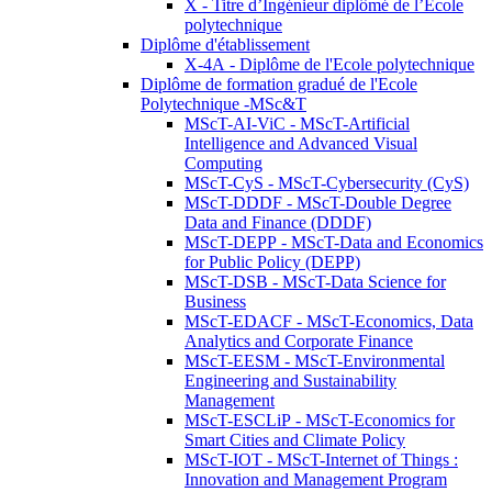
X - Titre d’Ingénieur diplômé de l’École
polytechnique
Diplôme d'établissement
X-4A - Diplôme de l'Ecole polytechnique
Diplôme de formation gradué de l'Ecole
Polytechnique -MSc&T
MScT-AI-ViC - MScT-Artificial
Intelligence and Advanced Visual
Computing
MScT-CyS - MScT-Cybersecurity (CyS)
MScT-DDDF - MScT-Double Degree
Data and Finance (DDDF)
MScT-DEPP - MScT-Data and Economics
for Public Policy (DEPP)
MScT-DSB - MScT-Data Science for
Business
MScT-EDACF - MScT-Economics, Data
Analytics and Corporate Finance
MScT-EESM - MScT-Environmental
Engineering and Sustainability
Management
MScT-ESCLiP - MScT-Economics for
Smart Cities and Climate Policy
MScT-IOT - MScT-Internet of Things :
Innovation and Management Program