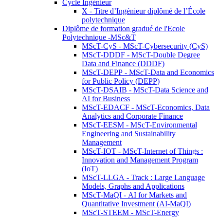
Cycle Ingénieur
X - Titre d’Ingénieur diplômé de l’École
polytechnique
Diplôme de formation gradué de l'Ecole
Polytechnique -MSc&T
MScT-CyS - MScT-Cybersecurity (CyS)
MScT-DDDF - MScT-Double Degree
Data and Finance (DDDF)
MScT-DEPP - MScT-Data and Economics
for Public Policy (DEPP)
MScT-DSAIB - MScT-Data Science and
AI for Business
MScT-EDACF - MScT-Economics, Data
Analytics and Corporate Finance
MScT-EESM - MScT-Environmental
Engineering and Sustainability
Management
MScT-IOT - MScT-Internet of Things :
Innovation and Management Program
(IoT)
MScT-LLGA - Track : Large Language
Models, Graphs and Applications
MScT-MaQI - AI for Markets and
Quantitative Investment (AI-MaQI)
MScT-STEEM - MScT-Energy