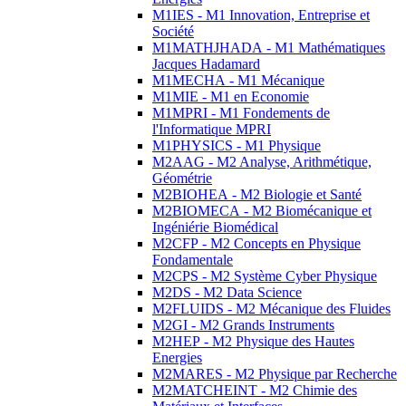
M1IES - M1 Innovation, Entreprise et
Société
M1MATHJHADA - M1 Mathématiques
Jacques Hadamard
M1MECHA - M1 Mécanique
M1MIE - M1 en Economie
M1MPRI - M1 Fondements de
l'Informatique MPRI
M1PHYSICS - M1 Physique
M2AAG - M2 Analyse, Arithmétique,
Géométrie
M2BIOHEA - M2 Biologie et Santé
M2BIOMECA - M2 Biomécanique et
Ingéniérie Biomédical
M2CFP - M2 Concepts en Physique
Fondamentale
M2CPS - M2 Système Cyber Physique
M2DS - M2 Data Science
M2FLUIDS - M2 Mécanique des Fluides
M2GI - M2 Grands Instruments
M2HEP - M2 Physique des Hautes
Energies
M2MARES - M2 Physique par Recherche
M2MATCHEINT - M2 Chimie des