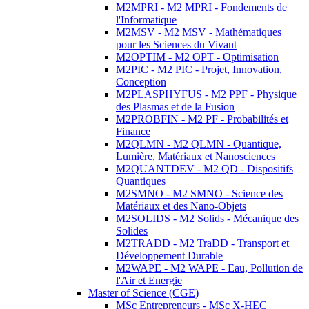
M2MPRI - M2 MPRI - Fondements de
l'Informatique
M2MSV - M2 MSV - Mathématiques
pour les Sciences du Vivant
M2OPTIM - M2 OPT - Optimisation
M2PIC - M2 PIC - Projet, Innovation,
Conception
M2PLASPHYFUS - M2 PPF - Physique
des Plasmas et de la Fusion
M2PROBFIN - M2 PF - Probabilités et
Finance
M2QLMN - M2 QLMN - Quantique,
Lumière, Matériaux et Nanosciences
M2QUANTDEV - M2 QD - Dispositifs
Quantiques
M2SMNO - M2 SMNO - Science des
Matériaux et des Nano-Objets
M2SOLIDS - M2 Solids - Mécanique des
Solides
M2TRADD - M2 TraDD - Transport et
Développement Durable
M2WAPE - M2 WAPE - Eau, Pollution de
l'Air et Energie
Master of Science (CGE)
MSc Entrepreneurs - MSc X-HEC