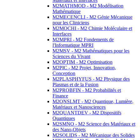
Matériaux et Interfaces
M2MATHMOD - M2 Modélisation
Mathématique
M2MECENCLI - M2 Génie Mécanique
pour les Cliniciens
M2MOCHI - M2 Chimie Moléculaire et
Interfaces
M2MPRI - M2 Fondements de
l'Informatique MPRI
M2MSV - M2 Mathématiques pour les
Sciences du Vivant
M2OPTIM - M2 Optimisation
M2PIC - M2 Projet, Innovation,
Conception
M2PLASPHYFUS - M2 Physique des
Plasmas et de la Fusion
M2PROBFIN - M2 Probabilités et
Finance
M2QNSLMT - M2 Quantique, Lumière,
Matériaux et Nanosciences
M2QUANTDEV - M2 Dispositifs
Quantiques
M2SMNO - M2 Science des Matériaux et
des Nano-Objets
M2SOLIDS - M2 Mécanique des Solides