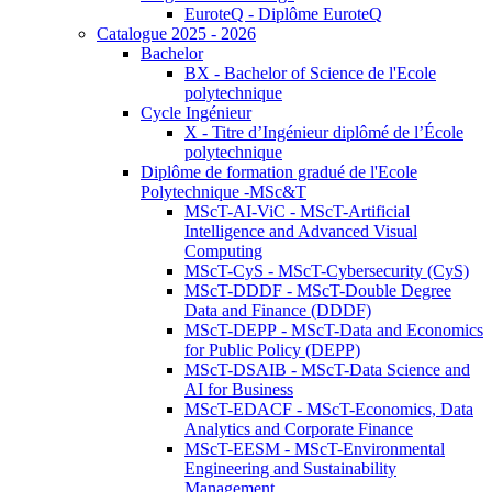
EuroteQ - Diplôme EuroteQ
Catalogue 2025 - 2026
Bachelor
BX - Bachelor of Science de l'Ecole
polytechnique
Cycle Ingénieur
X - Titre d’Ingénieur diplômé de l’École
polytechnique
Diplôme de formation gradué de l'Ecole
Polytechnique -MSc&T
MScT-AI-ViC - MScT-Artificial
Intelligence and Advanced Visual
Computing
MScT-CyS - MScT-Cybersecurity (CyS)
MScT-DDDF - MScT-Double Degree
Data and Finance (DDDF)
MScT-DEPP - MScT-Data and Economics
for Public Policy (DEPP)
MScT-DSAIB - MScT-Data Science and
AI for Business
MScT-EDACF - MScT-Economics, Data
Analytics and Corporate Finance
MScT-EESM - MScT-Environmental
Engineering and Sustainability
Management