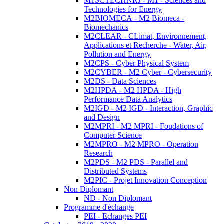
M1SCTECHNRJ - M1 - Sciences and
Technologies for Energy
M2BIOMECA - M2 Biomeca -
Biomechanics
M2CLEAR - CLimat, Environnement,
Applications et Recherche - Water, Air,
Pollution and Energy
M2CPS - Cyber Physical System
M2CYBER - M2 Cyber - Cybersecurity
M2DS - Data Sciences
M2HPDA - M2 HPDA - High
Performance Data Analytics
M2IGD - M2 IGD - Interaction, Graphic
and Design
M2MPRI - M2 MPRI - Foudations of
Computer Science
M2MPRO - M2 MPRO - Operation
Research
M2PDS - M2 PDS - Parallel and
Distributed Systems
M2PIC - Projet Innovation Conception
Non Diplomant
ND - Non Diplomant
Programme d'échange
PEI - Echanges PEI