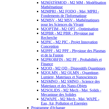
M2MATHMOD - M2 MM - Modélisation
Mathématique
M2MPRI - M2 FODQ - Maj. MPRI -
Fondements de l'Informatique
M2MSV - M2 MSV - Mathématiques
pour les Sciences du Vivant
M2OPTIM - M2 OPT - Optimisation
M2PBR - M2 PBR - Physique par
Recherche
M2PIC - M2 PIC - Projet Innovation
Conception
M2PPF - M2 PPF - Physique des Plasmas
et de la Fusion
M2PROBFIN - M2 PF - Probabilités et
Finance
M2QD - M2 QD - Dispositifs Quantiques
M2QLMN - M2 QLMN - Quantique,
Lumiere, Materiaux et Nanosciences
M2SMNO - M2 SMNO - Science des
Materiaux et des Nano-Objets
M2SOLIDS - M2 Mech - Maj. Solids -
Mecanique des Solides
M2WAPE - M2 Mech - Maj. WAPE -
Eau, Air, Pollution et Energies
Programme d'échange