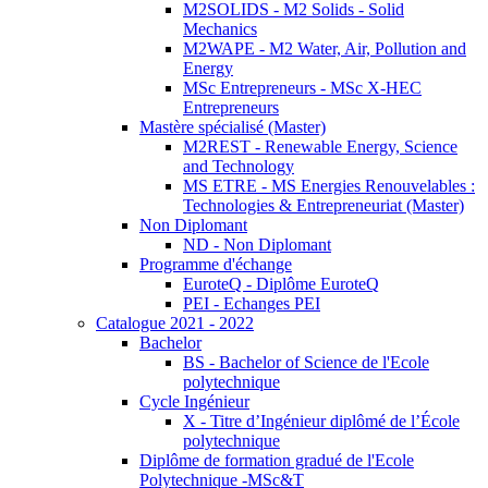
M2SOLIDS - M2 Solids - Solid
Mechanics
M2WAPE - M2 Water, Air, Pollution and
Energy
MSc Entrepreneurs - MSc X-HEC
Entrepreneurs
Mastère spécialisé (Master)
M2REST - Renewable Energy, Science
and Technology
MS ETRE - MS Energies Renouvelables :
Technologies & Entrepreneuriat (Master)
Non Diplomant
ND - Non Diplomant
Programme d'échange
EuroteQ - Diplôme EuroteQ
PEI - Echanges PEI
Catalogue 2021 - 2022
Bachelor
BS - Bachelor of Science de l'Ecole
polytechnique
Cycle Ingénieur
X - Titre d’Ingénieur diplômé de l’École
polytechnique
Diplôme de formation gradué de l'Ecole
Polytechnique -MSc&T