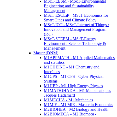
MScT-EESM - MScT-Environmental
Engineering and Sustainability
Management
MScT-ESCLiP - MScT-Economics for
Smart Cities and Climate Policy
MScT-IOT - MScT-Internet of Things :
Innovation and Management Program
(IoT)
MScT-STEEM - MScT-Energy
Environment : Science Technology &
Management
Master (DNM)
M1APPMATH - M1 Applied Mathematics
and statistics
M1CHEINT - M1 Chemistry and
Interfaces
M1CPS - M1 CPS - Cyber Physical
Systems
M1HEP - M1 High Energy Physics
M1MATHJHADA - M1 Mathematiques
Jacques Hadamard
M1MECHA - M1 Mechanics
M1MIE - M1 MIE - Master in Economics
M2BIOHEA - M2 Biology and Health
M2BIOMECA - M2 Biomeca -