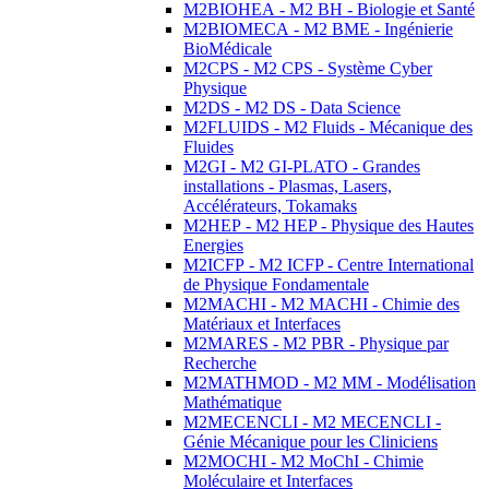
M2BIOHEA - M2 BH - Biologie et Santé
M2BIOMECA - M2 BME - Ingénierie
BioMédicale
M2CPS - M2 CPS - Système Cyber
Physique
M2DS - M2 DS - Data Science
M2FLUIDS - M2 Fluids - Mécanique des
Fluides
M2GI - M2 GI-PLATO - Grandes
installations - Plasmas, Lasers,
Accélérateurs, Tokamaks
M2HEP - M2 HEP - Physique des Hautes
Energies
M2ICFP - M2 ICFP - Centre International
de Physique Fondamentale
M2MACHI - M2 MACHI - Chimie des
Matériaux et Interfaces
M2MARES - M2 PBR - Physique par
Recherche
M2MATHMOD - M2 MM - Modélisation
Mathématique
M2MECENCLI - M2 MECENCLI -
Génie Mécanique pour les Cliniciens
M2MOCHI - M2 MoChI - Chimie
Moléculaire et Interfaces