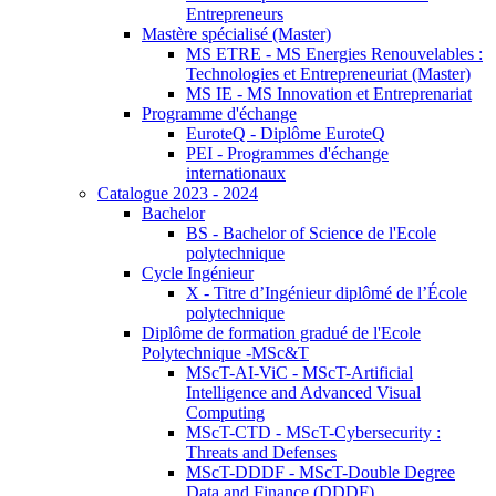
Entrepreneurs
Mastère spécialisé (Master)
MS ETRE - MS Energies Renouvelables :
Technologies et Entrepreneuriat (Master)
MS IE - MS Innovation et Entreprenariat
Programme d'échange
EuroteQ - Diplôme EuroteQ
PEI - Programmes d'échange
internationaux
Catalogue 2023 - 2024
Bachelor
BS - Bachelor of Science de l'Ecole
polytechnique
Cycle Ingénieur
X - Titre d’Ingénieur diplômé de l’École
polytechnique
Diplôme de formation gradué de l'Ecole
Polytechnique -MSc&T
MScT-AI-ViC - MScT-Artificial
Intelligence and Advanced Visual
Computing
MScT-CTD - MScT-Cybersecurity :
Threats and Defenses
MScT-DDDF - MScT-Double Degree
Data and Finance (DDDF)