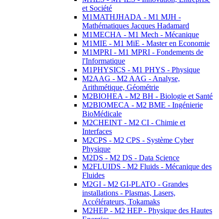
et Société
M1MATHJHADA - M1 MJH -
Mathématiques Jacques Hadamard
M1MECHA - M1 Mech - Mécanique
M1MIE - M1 MiE - Master en Economie
M1MPRI - M1 MPRI - Fondements de
l'Informatique
M1PHYSICS - M1 PHYS - Physique
M2AAG - M2 AAG - Analyse,
Arithmétique, Géométrie
M2BIOHEA - M2 BH - Biologie et Santé
M2BIOMECA - M2 BME - Ingénierie
BioMédicale
M2CHEINT - M2 CI - Chimie et
Interfaces
M2CPS - M2 CPS - Système Cyber
Physique
M2DS - M2 DS - Data Science
M2FLUIDS - M2 Fluids - Mécanique des
Fluides
M2GI - M2 GI-PLATO - Grandes
installations - Plasmas, Lasers,
Accélérateurs, Tokamaks
M2HEP - M2 HEP - Physique des Hautes