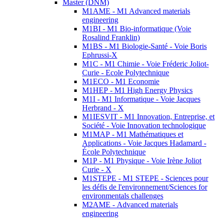
Master (DNM)
M1AME - M1 Advanced materials
engineering
M1BI - M1 Bio-informatique (Voie
Rosalind Franklin)
M1BS - M1 Biologie-Santé - Voie Boris
Ephrussi-X
M1C - M1 Chimie - Voie Fréderic Joliot-
Curie - Ecole Polytechnique
M1ECO - M1 Economie
M1HEP - M1 High Energy Physics
M1I - M1 Informatique - Voie Jacques
Herbrand - X
M1IESVIT - M1 Innovation, Entreprise, et
Société - Voie Innovation technologique
M1MAP - M1 Mathématiques et
Applications - Voie Jacques Hadamard -
École Polytechnique
M1P - M1 Physique - Voie Irène Joliot
Curie - X
M1STEPE - M1 STEPE - Sciences pour
les défis de l'environnement/Sciences for
environmentals challenges
M2AME - Advanced materials
engineering