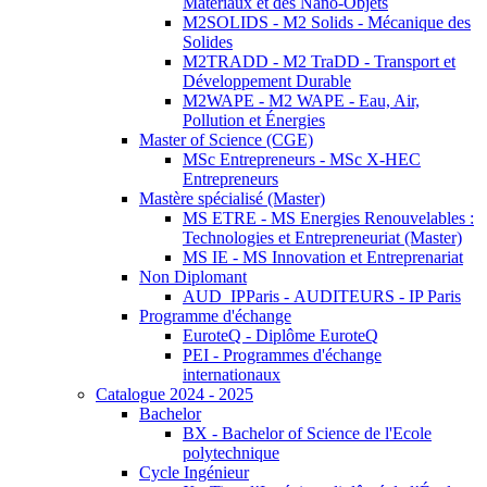
Matériaux et des Nano-Objets
M2SOLIDS - M2 Solids - Mécanique des
Solides
M2TRADD - M2 TraDD - Transport et
Développement Durable
M2WAPE - M2 WAPE - Eau, Air,
Pollution et Énergies
Master of Science (CGE)
MSc Entrepreneurs - MSc X-HEC
Entrepreneurs
Mastère spécialisé (Master)
MS ETRE - MS Energies Renouvelables :
Technologies et Entrepreneuriat (Master)
MS IE - MS Innovation et Entreprenariat
Non Diplomant
AUD_IPParis - AUDITEURS - IP Paris
Programme d'échange
EuroteQ - Diplôme EuroteQ
PEI - Programmes d'échange
internationaux
Catalogue 2024 - 2025
Bachelor
BX - Bachelor of Science de l'Ecole
polytechnique
Cycle Ingénieur