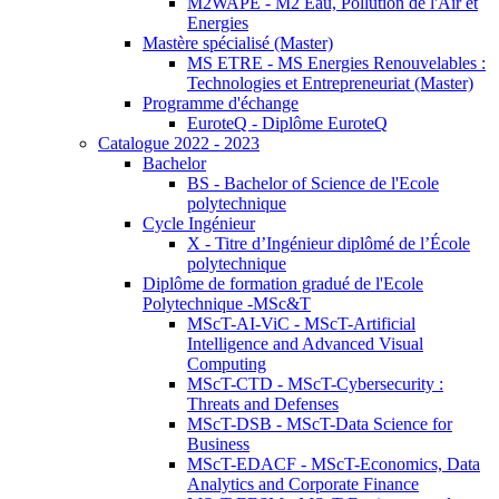
M2WAPE - M2 Eau, Pollution de l'Air et
Energies
Mastère spécialisé (Master)
MS ETRE - MS Energies Renouvelables :
Technologies et Entrepreneuriat (Master)
Programme d'échange
EuroteQ - Diplôme EuroteQ
Catalogue 2022 - 2023
Bachelor
BS - Bachelor of Science de l'Ecole
polytechnique
Cycle Ingénieur
X - Titre d’Ingénieur diplômé de l’École
polytechnique
Diplôme de formation gradué de l'Ecole
Polytechnique -MSc&T
MScT-AI-ViC - MScT-Artificial
Intelligence and Advanced Visual
Computing
MScT-CTD - MScT-Cybersecurity :
Threats and Defenses
MScT-DSB - MScT-Data Science for
Business
MScT-EDACF - MScT-Economics, Data
Analytics and Corporate Finance