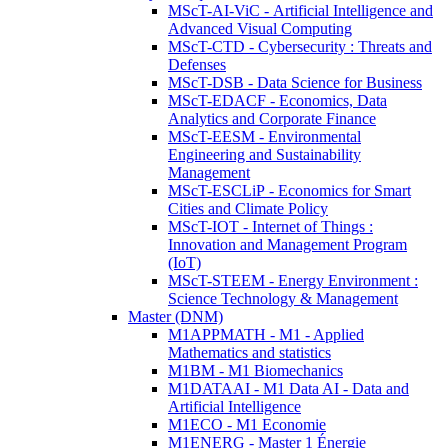
MScT-AI-ViC - Artificial Intelligence and
Advanced Visual Computing
MScT-CTD - Cybersecurity : Threats and
Defenses
MScT-DSB - Data Science for Business
MScT-EDACF - Economics, Data
Analytics and Corporate Finance
MScT-EESM - Environmental
Engineering and Sustainability
Management
MScT-ESCLiP - Economics for Smart
Cities and Climate Policy
MScT-IOT - Internet of Things :
Innovation and Management Program
(IoT)
MScT-STEEM - Energy Environment :
Science Technology & Management
Master (DNM)
M1APPMATH - M1 - Applied
Mathematics and statistics
M1BM - M1 Biomechanics
M1DATAAI - M1 Data AI - Data and
Artificial Intelligence
M1ECO - M1 Economie
M1ENERG - Master 1 Énergie