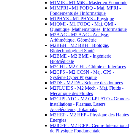
M1MIE - M1 MiE - Master en Economie
M1MPRI - M1 FODQ - Maj. MPRI -
Fondements de l'Informatique
M1PHYS - M1 PHYS - Physique
M1QMI - M1 FODQ - Maj. QMI -
Quantique, Mathematiques, Informatique
M2AAG - M2 AAG - Analyse,
Arithmétique, Géométrie
M2BBH - M2 BBH - Biologie,
Biotechnologie et Santé
M2BME - M2 BME - Ingénierie
BioMédicale
M2CHI - M2 CHI - Chimie et Interfaces
M2CPS - M2 CCSN - Maj. CPS -
Système Cyber Physique
M2DS - M2 DS - Science des données
M2FLUIDS - M2 Mech - Maj. Fluids -
Mecanique des Fluides
M2GIPLATO - M2 GI-PLATO - Grandes
installations - Plasmas, Lasers,
Accélérateurs, Tokamaks
M2HEP - M2 HEP - Physique des Hautes
Energies
M2ICFP - M2 ICFP - Centre International
de Physique Fondamentale