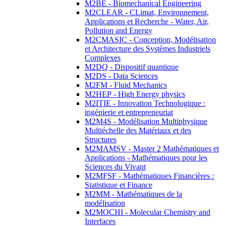
M2BE - Biomechanical Engineering
M2CLEAR - CLimat, Environnement,
Applications et Recherche - Water, Air,
Pollution and Energy
M2CMASIC - Conception, Modélisation
et Architecture des Systèmes Industriels
Complexes
M2DQ - Dispositif quantique
M2DS - Data Sciences
M2FM - Fluid Mechanics
M2HEP - High Energy physics
M2ITIE - Innovation Technologique :
ingénierie et entrepreneuriat
M2M4S - Modélisation Multiphysique
Multiéchelle des Matériaux et des
Structures
M2MAMSV - Master 2 Mathématiques et
Applications - Mathématiques pour les
Sciences du Vivant
M2MFSF - Mathématiques Financières :
Statistique et Finance
M2MM - Mathématiques de la
modélisation
M2MOCHI - Molecular Chemistry and
Interfaces