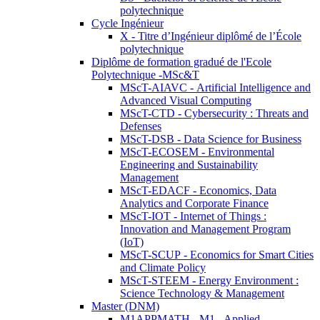
polytechnique
Cycle Ingénieur
X - Titre d’Ingénieur diplômé de l’École
polytechnique
Diplôme de formation gradué de l'Ecole
Polytechnique -MSc&T
MScT-AIAVC - Artificial Intelligence and
Advanced Visual Computing
MScT-CTD - Cybersecurity : Threats and
Defenses
MScT-DSB - Data Science for Business
MScT-ECOSEM - Environmental
Engineering and Sustainability
Management
MScT-EDACF - Economics, Data
Analytics and Corporate Finance
MScT-IOT - Internet of Things :
Innovation and Management Program
(IoT)
MScT-SCUP - Economics for Smart Cities
and Climate Policy
MScT-STEEM - Energy Environment :
Science Technology & Management
Master (DNM)
M1APPMATH - M1 - Applied