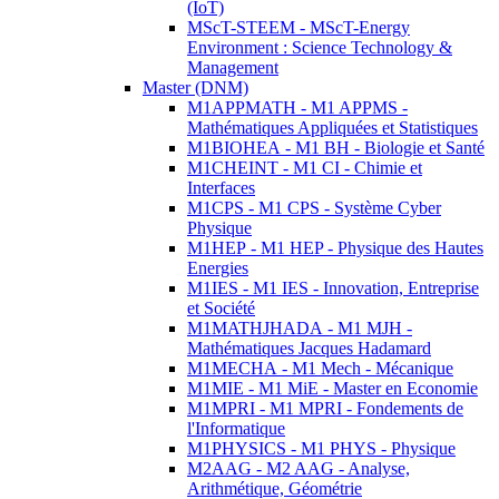
(IoT)
MScT-STEEM - MScT-Energy
Environment : Science Technology &
Management
Master (DNM)
M1APPMATH - M1 APPMS -
Mathématiques Appliquées et Statistiques
M1BIOHEA - M1 BH - Biologie et Santé
M1CHEINT - M1 CI - Chimie et
Interfaces
M1CPS - M1 CPS - Système Cyber
Physique
M1HEP - M1 HEP - Physique des Hautes
Energies
M1IES - M1 IES - Innovation, Entreprise
et Société
M1MATHJHADA - M1 MJH -
Mathématiques Jacques Hadamard
M1MECHA - M1 Mech - Mécanique
M1MIE - M1 MiE - Master en Economie
M1MPRI - M1 MPRI - Fondements de
l'Informatique
M1PHYSICS - M1 PHYS - Physique
M2AAG - M2 AAG - Analyse,
Arithmétique, Géométrie