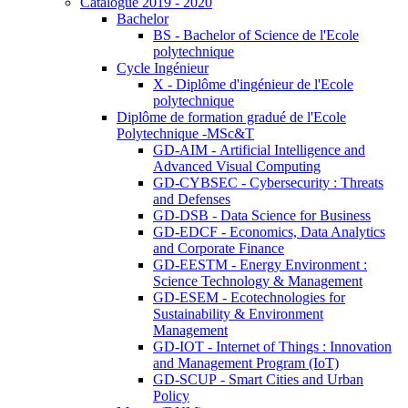
Catalogue 2019 - 2020
Bachelor
BS - Bachelor of Science de l'Ecole
polytechnique
Cycle Ingénieur
X - Diplôme d'ingénieur de l'Ecole
polytechnique
Diplôme de formation gradué de l'Ecole
Polytechnique -MSc&T
GD-AIM - Artificial Intelligence and
Advanced Visual Computing
GD-CYBSEC - Cybersecurity : Threats
and Defenses
GD-DSB - Data Science for Business
GD-EDCF - Economics, Data Analytics
and Corporate Finance
GD-EESTM - Energy Environment :
Science Technology & Management
GD-ESEM - Ecotechnologies for
Sustainability & Environment
Management
GD-IOT - Internet of Things : Innovation
and Management Program (IoT)
GD-SCUP - Smart Cities and Urban
Policy