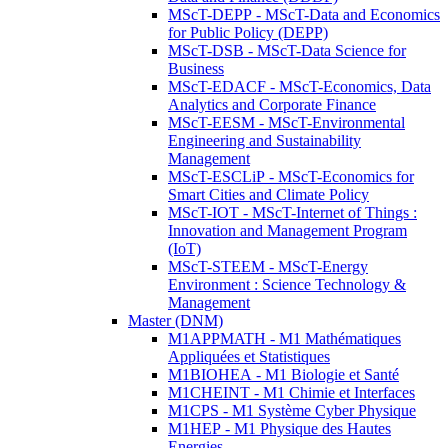
MScT-DEPP - MScT-Data and Economics
for Public Policy (DEPP)
MScT-DSB - MScT-Data Science for
Business
MScT-EDACF - MScT-Economics, Data
Analytics and Corporate Finance
MScT-EESM - MScT-Environmental
Engineering and Sustainability
Management
MScT-ESCLiP - MScT-Economics for
Smart Cities and Climate Policy
MScT-IOT - MScT-Internet of Things :
Innovation and Management Program
(IoT)
MScT-STEEM - MScT-Energy
Environment : Science Technology &
Management
Master (DNM)
M1APPMATH - M1 Mathématiques
Appliquées et Statistiques
M1BIOHEA - M1 Biologie et Santé
M1CHEINT - M1 Chimie et Interfaces
M1CPS - M1 Système Cyber Physique
M1HEP - M1 Physique des Hautes
Energies