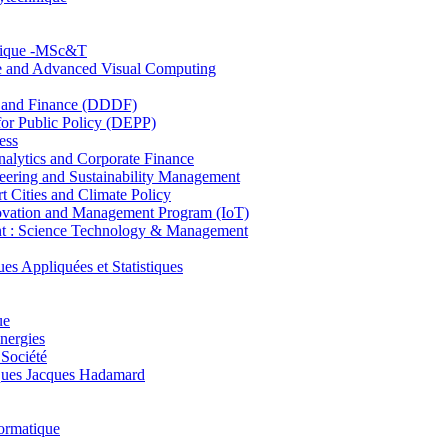
hnique -MSc&T
ce and Advanced Visual Computing
and Finance (DDDF)
r Public Policy (DEPP)
ess
ytics and Corporate Finance
ring and Sustainability Management
Cities and Climate Policy
ovation and Management Program (IoT)
: Science Technology & Management
ppliquées et Statistiques
ue
nergies
 Société
es Jacques Hadamard
ormatique