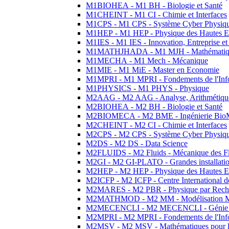
M1BIOHEA - M1 BH - Biologie et Santé
M1CHEINT - M1 CI - Chimie et Interfaces
M1CPS - M1 CPS - Système Cyber Physiq
M1HEP - M1 HEP - Physique des Hautes E
M1IES - M1 IES - Innovation, Entreprise et
M1MATHJHADA - M1 MJH - Mathématiqu
M1MECHA - M1 Mech - Mécanique
M1MIE - M1 MiE - Master en Economie
M1MPRI - M1 MPRI - Fondements de l'Inf
M1PHYSICS - M1 PHYS - Physique
M2AAG - M2 AAG - Analyse, Arithmétique
M2BIOHEA - M2 BH - Biologie et Santé
M2BIOMECA - M2 BME - Ingénierie BioM
M2CHEINT - M2 CI - Chimie et Interfaces
M2CPS - M2 CPS - Système Cyber Physiq
M2DS - M2 DS - Data Science
M2FLUIDS - M2 Fluids - Mécanique des Fl
M2GI - M2 GI-PLATO - Grandes installation
M2HEP - M2 HEP - Physique des Hautes E
M2ICFP - M2 ICFP - Centre International 
M2MARES - M2 PBR - Physique par Rech
M2MATHMOD - M2 MM - Modélisation M
M2MECENCLI - M2 MECENCLI - Génie Méc
M2MPRI - M2 MPRI - Fondements de l'Inf
M2MSV - M2 MSV - Mathématiques pour le