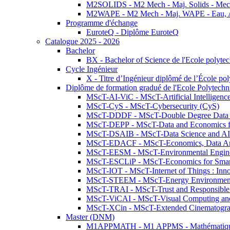
M2SOLIDS - M2 Mech - Maj. Solids - Meca
M2WAPE - M2 Mech - Maj. WAPE - Eau, Air
Programme d'échange
EuroteQ - Diplôme EuroteQ
Catalogue 2025 - 2026
Bachelor
BX - Bachelor of Science de l'Ecole polyte
Cycle Ingénieur
X - Titre d’Ingénieur diplômé de l’École po
Diplôme de formation gradué de l'Ecole Polytec
MScT-AI-ViC - MScT-Artificial Intelligen
MScT-CyS - MScT-Cybersecurity (CyS)
MScT-DDDF - MScT-Double Degree Data 
MScT-DEPP - MScT-Data and Economics fo
MScT-DSAIB - MScT-Data Science and AI 
MScT-EDACF - MScT-Economics, Data Anal
MScT-EESM - MScT-Environmental Enginee
MScT-ESCLiP - MScT-Economics for Smart 
MScT-IOT - MScT-Internet of Things : Inn
MScT-STEEM - MScT-Energy Environment 
MScT-TRAI - MScT-Trust and Responsible
MScT-ViCAI - MScT-Visual Computing and
MScT-XCin - MScT-Extended Cinematogr
Master (DNM)
M1APPMATH - M1 APPMS - Mathématiques A