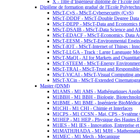
X - Titre d’Ingénieur diplômé de l’École po
Diplôme de formation gradué de l'Ecole Polytec
MScT-CyS - MScT-Cybersecurity (CyS)
MScT-DDDF - MScT-Double Degree Data 
MScT-DEPP - MScT-Data and Economics fo
MScT-DSAIB - MScT-Data Science and AI 
MScT-EDACF - MScT-Economics, Data Anal
MScT-EESM - MScT-Environmental Enginee
MScT-IOT - MScT-Internet of Things : Inn
MScT-LLGA - Track : Large Language Mode
MScT-MaQI - AI for Markets and Quantitat
MScT-STEEM - MScT-Energy Environment 
MScT-TRAI - MScT-Trust and Responsible
MScT-ViCAI - MScT-Visual Computing and
MScT-XCin - MScT-Extended Cinematogr
Master (DNM)
M1AMS - M1 AMS - Mathématiques Appliqué
M1BBH - M1 BBH - Biologie, Biotechnolog
M1BME - M1 BME - Ingénierie BioMédica
M1CHI - M1 CHI - Chimie et Interfaces
M1CPS - M1 CCSN - Maj. CPS - Système 
M1HEP - M1 HEP - Physique des Hautes E
M1IES - M1 IES - Innovation, Entreprise et
M1MATHJHADA - M1 MJH - Mathematiqu
M1MEC - M1 Mech - Mecanique