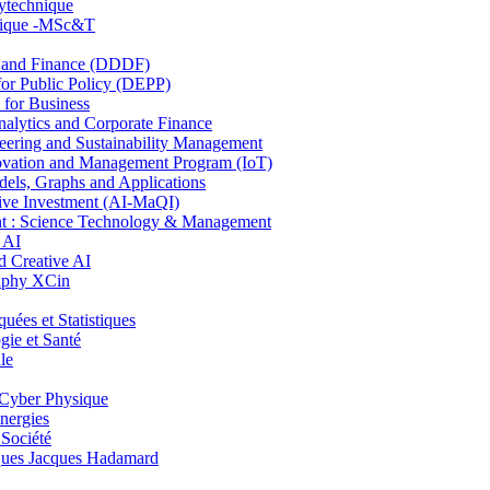
lytechnique
hnique -MSc&T
and Finance (DDDF)
r Public Policy (DEPP)
for Business
ytics and Corporate Finance
ring and Sustainability Management
ovation and Management Program (IoT)
ls, Graphs and Applications
ive Investment (AI-MaQI)
: Science Technology & Management
 AI
 Creative AI
aphy XCin
es et Statistiques
ie et Santé
le
Cyber Physique
nergies
 Société
es Jacques Hadamard