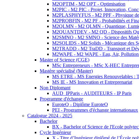
M2OPTIM - M2 OPT - Optimisation
M2PIC - M2 PIC - Projet, Innovation, Conc
M2PLASPHYFUS - M2 PPF - Physique des P
M2PROBFIN - M2 PF - Probabilités et Fin
M2QLMN - M2 QLMN - Quantique, Lumière
M2QUANTDEV - M2 QD - Dispositifs Qua
M2SMNO - M2 SMNO - Science des Matéri
M2SOLIDS - M2 Solids - Mécanique des So
M2TRADD - M2 TraDD - Transport et Dév
M2WAPE - M2 WAPE - Eau, Air, Pollution 
Master of Science (CGE)
MSc Entrepreneurs - MSc X-HEC Entrepre
Mastère spécialisé (Master)
MS ETRE - MS Energies Renouvelables : Tec
MS IE - MS Innovation et Entreprenariat
Non Diplomant
AUD_IPParis - AUDITEURS - IP Paris
Programme d'échange
EuroteQ - Diplôme EuroteQ
PEI - Programmes d'échange internationaux
Catalogue 2024 - 2025
Bachelor
BX - Bachelor of Science de l'Ecole polyte
Cycle Ingénieur
X - Titre d’Ingénieur diplômé de l’École po