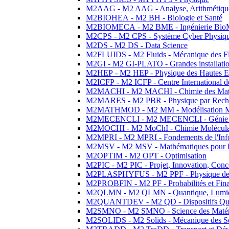
M2AAG - M2 AAG - Analyse, Arithmétique
M2BIOHEA - M2 BH - Biologie et Santé
M2BIOMECA - M2 BME - Ingénierie BioM
M2CPS - M2 CPS - Système Cyber Physiq
M2DS - M2 DS - Data Science
M2FLUIDS - M2 Fluids - Mécanique des Fl
M2GI - M2 GI-PLATO - Grandes installation
M2HEP - M2 HEP - Physique des Hautes E
M2ICFP - M2 ICFP - Centre International 
M2MACHI - M2 MACHI - Chimie des Matéri
M2MARES - M2 PBR - Physique par Rech
M2MATHMOD - M2 MM - Modélisation M
M2MECENCLI - M2 MECENCLI - Génie Méc
M2MOCHI - M2 MoChI - Chimie Moléculaire
M2MPRI - M2 MPRI - Fondements de l'Inf
M2MSV - M2 MSV - Mathématiques pour le
M2OPTIM - M2 OPT - Optimisation
M2PIC - M2 PIC - Projet, Innovation, Conc
M2PLASPHYFUS - M2 PPF - Physique des P
M2PROBFIN - M2 PF - Probabilités et Fin
M2QLMN - M2 QLMN - Quantique, Lumière
M2QUANTDEV - M2 QD - Dispositifs Qua
M2SMNO - M2 SMNO - Science des Matéri
M2SOLIDS - M2 Solids - Mécanique des So