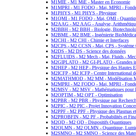
M1MIE - M1 MiE - Master en Economie
M1MPRI - M1 FODQ - Maj. MPRI - Fondeme
M1PHYS - M1 PHYS - Physique
M1QMI - M1 FODQ - Maj. QMI - Quantique
M2AAG - M2 AAG - Analyse, Arithmétique
M2BBH - M2 BBH - Biologie, Biotechnolog
M2BME - M2 BME - Ingénierie BioMédica
M2CHI - M2 CHI - Chimie et Interfaces
M2CPS - M2 CCSN - Maj. CPS - Système 
M2DS - M2 DS - Science des données
M2FLUIDS - M2 Mech - Maj. Fluids - Meca
M2GIPLATO - M2 GI-PLATO - Grandes instal
M2HEP - M2 HEP - Physique des Hautes E
M2ICFP - M2 ICFP - Centre International 
M2MATHMOD - M2 MM - Modélisation M
M2MPRI - M2 FODQ - Maj. MPRI - Fondeme
M2MSV - M2 MSV - Mathématiques pour le
M2OPTIM - M2 OPT - Optimisation
M2PBR - M2 PBR - Physique par Recherc
M2PIC - M2 PIC - Projet Innovation Conce
M2PPF - M2 PPF - Physique des Plasmas et
M2PROBFIN - M2 PF - Probabilités et Fin
M2QD - M2 QD - Dispositifs Quantiques
M2QLMN - M2 QLMN - Quantique, Lumiere
M2SMNO - M2 SMNO - Science des Materi