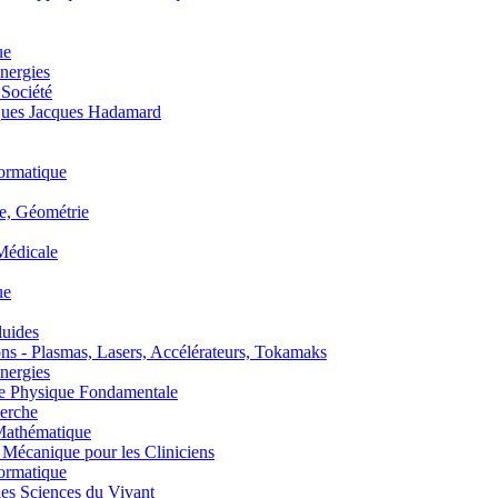
ue
nergies
 Société
es Jacques Hadamard
ormatique
, Géométrie
édicale
ue
uides
s - Plasmas, Lasers, Accélérateurs, Tokamaks
nergies
de Physique Fondamentale
erche
athématique
anique pour les Cliniciens
ormatique
s Sciences du Vivant