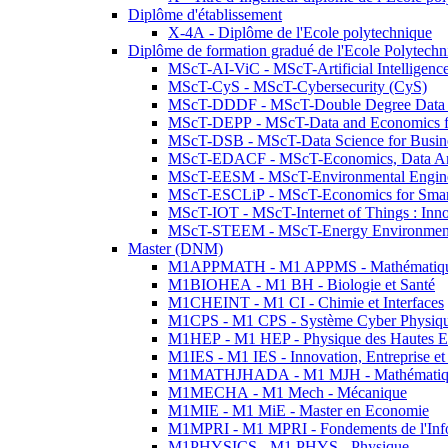
Diplôme d'établissement
X-4A - Diplôme de l'Ecole polytechnique
Diplôme de formation gradué de l'Ecole Polytec
MScT-AI-ViC - MScT-Artificial Intelligen
MScT-CyS - MScT-Cybersecurity (CyS)
MScT-DDDF - MScT-Double Degree Data 
MScT-DEPP - MScT-Data and Economics fo
MScT-DSB - MScT-Data Science for Busin
MScT-EDACF - MScT-Economics, Data Anal
MScT-EESM - MScT-Environmental Enginee
MScT-ESCLiP - MScT-Economics for Smart 
MScT-IOT - MScT-Internet of Things : Inn
MScT-STEEM - MScT-Energy Environment 
Master (DNM)
M1APPMATH - M1 APPMS - Mathématiques A
M1BIOHEA - M1 BH - Biologie et Santé
M1CHEINT - M1 CI - Chimie et Interfaces
M1CPS - M1 CPS - Système Cyber Physiq
M1HEP - M1 HEP - Physique des Hautes E
M1IES - M1 IES - Innovation, Entreprise et
M1MATHJHADA - M1 MJH - Mathématiqu
M1MECHA - M1 Mech - Mécanique
M1MIE - M1 MiE - Master en Economie
M1MPRI - M1 MPRI - Fondements de l'Inf
M1PHYSICS - M1 PHYS - Physique