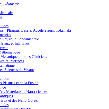
, Géométrie
édicale
ue
uides
s - Plasmas, Lasers, Accélérateurs, Tokamaks
nergies
de Physique Fondamentale
aux et Interfaces
erche
athématique
anique pour les Cliniciens
 et Interfaces
ormatique
s Sciences du Vivant
eption
lasmas et de la Fusion
ance
, Matériaux et Nanosciences
ntiques
aux et des Nano-Objets
lides