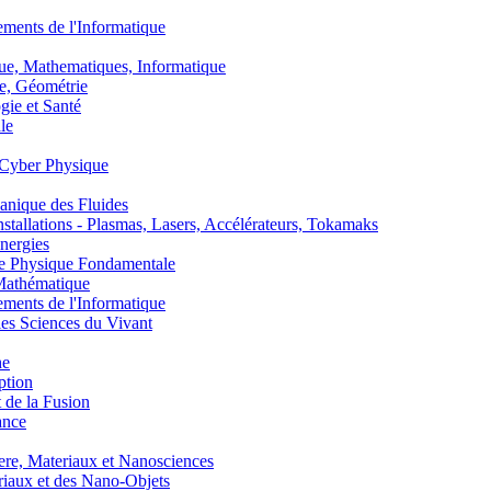
nts de l'Informatique
, Mathematiques, Informatique
, Géométrie
ie et Santé
le
Cyber Physique
nique des Fluides
lations - Plasmas, Lasers, Accélérateurs, Tokamaks
nergies
de Physique Fondamentale
athématique
nts de l'Informatique
s Sciences du Vivant
he
ption
 de la Fusion
ance
, Materiaux et Nanosciences
aux et des Nano-Objets