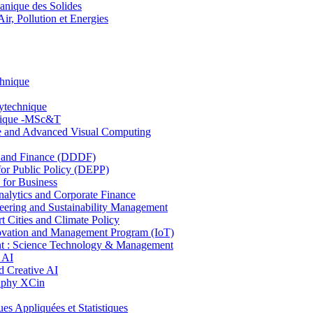
nique des Solides
, Pollution et Energies
chnique
lytechnique
hnique -MSc&T
ce and Advanced Visual Computing
and Finance (DDDF)
r Public Policy (DEPP)
for Business
ytics and Corporate Finance
ring and Sustainability Management
Cities and Climate Policy
ovation and Management Program (IoT)
: Science Technology & Management
 AI
 Creative AI
aphy XCin
ppliquées et Statistiques