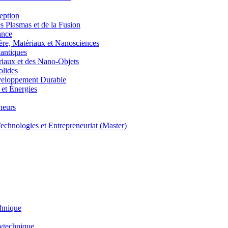
eption
lasmas et de la Fusion
ance
, Matériaux et Nanosciences
ntiques
aux et des Nano-Objets
lides
eloppement Durable
et Énergies
neurs
hnologies et Entrepreneuriat (Master)
chnique
lytechnique