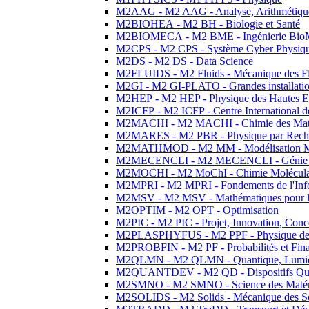
M2AAG - M2 AAG - Analyse, Arithmétique
M2BIOHEA - M2 BH - Biologie et Santé
M2BIOMECA - M2 BME - Ingénierie BioM
M2CPS - M2 CPS - Système Cyber Physiq
M2DS - M2 DS - Data Science
M2FLUIDS - M2 Fluids - Mécanique des Fl
M2GI - M2 GI-PLATO - Grandes installation
M2HEP - M2 HEP - Physique des Hautes E
M2ICFP - M2 ICFP - Centre International 
M2MACHI - M2 MACHI - Chimie des Matéri
M2MARES - M2 PBR - Physique par Rech
M2MATHMOD - M2 MM - Modélisation M
M2MECENCLI - M2 MECENCLI - Génie Méc
M2MOCHI - M2 MoChI - Chimie Moléculaire
M2MPRI - M2 MPRI - Fondements de l'Inf
M2MSV - M2 MSV - Mathématiques pour le
M2OPTIM - M2 OPT - Optimisation
M2PIC - M2 PIC - Projet, Innovation, Conc
M2PLASPHYFUS - M2 PPF - Physique des P
M2PROBFIN - M2 PF - Probabilités et Fin
M2QLMN - M2 QLMN - Quantique, Lumière
M2QUANTDEV - M2 QD - Dispositifs Qua
M2SMNO - M2 SMNO - Science des Matéri
M2SOLIDS - M2 Solids - Mécanique des So