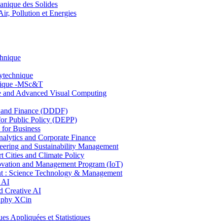
nique des Solides
, Pollution et Energies
chnique
lytechnique
hnique -MSc&T
ce and Advanced Visual Computing
and Finance (DDDF)
r Public Policy (DEPP)
for Business
ytics and Corporate Finance
ring and Sustainability Management
Cities and Climate Policy
ovation and Management Program (IoT)
: Science Technology & Management
 AI
 Creative AI
aphy XCin
ppliquées et Statistiques