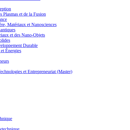
eption
lasmas et de la Fusion
ance
, Matériaux et Nanosciences
ntiques
aux et des Nano-Objets
lides
eloppement Durable
et Énergies
neurs
hnologies et Entrepreneuriat (Master)
chnique
lytechnique