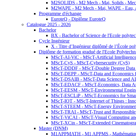
M2SOLIDS - M2 Mech - Maj. Solids - Meca
M2WAPE - M2 Mech - Maj. WAPE - Eau, Air
Programme d'échange
EuroteQ - Diplôme EuroteQ
Catalogue 2025 - 2026
Bachelor
BX - Bachelor of Science de l'Ecole polyte
Cycle Ingénieur
X - Titre d’Ingénieur diplômé de l’École po
Diplôme de formation gradué de l'Ecole Polytec
MScT-AI-ViC - MScT-Artificial Intelligen
MScT-CyS - MScT-Cybersecurity (CyS)
MScT-DDDF - MScT-Double Degree Data 
MScT-DEPP - MScT-Data and Economics fo
MScT-DSAIB - MScT-Data Science and AI 
MScT-EDACF - MScT-Economics, Data Anal
MScT-EESM - MScT-Environmental Enginee
MScT-ESCLiP - MScT-Economics for Smart 
MScT-IOT - MScT-Internet of Things : Inn
MScT-STEEM - MScT-Energy Environment 
MScT-TRAI - MScT-Trust and Responsible
MScT-ViCAI - MScT-Visual Computing and
MScT-XCin - MScT-Extended Cinematogr
Master (DNM)
M1APPMATH - M1 APPMS - Mathématiques A