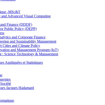
hnique -MSc&T
ce and Advanced Visual Computing
and Finance (DDDF)
r Public Policy (DEPP)
ess
ytics and Corporate Finance
ring and Sustainability Management
Cities and Climate Policy
ovation and Management Program (IoT)
: Science Technology & Management
ppliquées et Statistiques
ue
nergies
 Société
es Jacques Hadamard
ormatique