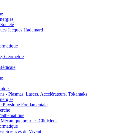
ue
nergies
 Société
es Jacques Hadamard
ormatique
, Géométrie
édicale
ue
uides
s - Plasmas, Lasers, Accélérateurs, Tokamaks
nergies
de Physique Fondamentale
erche
athématique
anique pour les Cliniciens
ormatique
s Sciences du Vivant