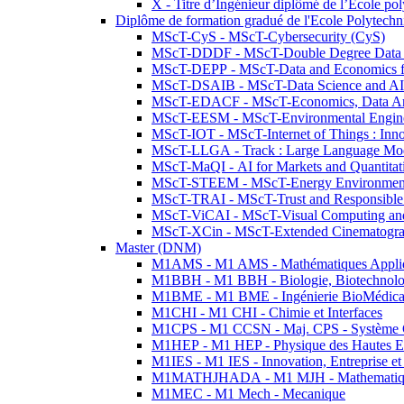
X - Titre d’Ingénieur diplômé de l’École po
Diplôme de formation gradué de l'Ecole Polytec
MScT-CyS - MScT-Cybersecurity (CyS)
MScT-DDDF - MScT-Double Degree Data 
MScT-DEPP - MScT-Data and Economics fo
MScT-DSAIB - MScT-Data Science and AI 
MScT-EDACF - MScT-Economics, Data Anal
MScT-EESM - MScT-Environmental Enginee
MScT-IOT - MScT-Internet of Things : Inn
MScT-LLGA - Track : Large Language Mode
MScT-MaQI - AI for Markets and Quantitat
MScT-STEEM - MScT-Energy Environment 
MScT-TRAI - MScT-Trust and Responsible
MScT-ViCAI - MScT-Visual Computing and
MScT-XCin - MScT-Extended Cinematogr
Master (DNM)
M1AMS - M1 AMS - Mathématiques Appliqué
M1BBH - M1 BBH - Biologie, Biotechnolog
M1BME - M1 BME - Ingénierie BioMédica
M1CHI - M1 CHI - Chimie et Interfaces
M1CPS - M1 CCSN - Maj. CPS - Système 
M1HEP - M1 HEP - Physique des Hautes E
M1IES - M1 IES - Innovation, Entreprise et
M1MATHJHADA - M1 MJH - Mathematiqu
M1MEC - M1 Mech - Mecanique