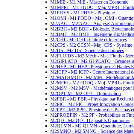
M1MIE - M1 MiE - Master en Economie
M1MPRI - M1 FODQ - Maj. MPRI - Fondeme
M1PHYS - M1 PHYS - Physique
M1QMI - M1 FODQ - Maj. QMI - Quantique
M2AAG - M2 AAG - Analyse, Arithmétique
M2BBH - M2 BBH - Biologie, Biotechnolog
M2BME - M2 BME - Ingénierie BioMédica
M2CHI - M2 CHI - Chimie et Interfaces
M2CPS - M2 CCSN - Maj. CPS - Système 
M2DS - M2 DS - Science des données
M2FLUIDS - M2 Mech - Maj. Fluids - Meca
M2GIPLATO - M2 GI-PLATO - Grandes instal
M2HEP - M2 HEP - Physique des Hautes E
M2ICFP - M2 ICFP - Centre International 
M2MATHMOD - M2 MM - Modélisation M
M2MPRI - M2 FODQ - Maj. MPRI - Fondeme
M2MSV - M2 MSV - Mathématiques pour le
M2OPTIM - M2 OPT - Optimisation
M2PBR - M2 PBR - Physique par Recherc
M2PIC - M2 PIC - Projet Innovation Conce
M2PPF - M2 PPF - Physique des Plasmas et
M2PROBFIN - M2 PF - Probabilités et Fin
M2QD - M2 QD - Dispositifs Quantiques
M2QLMN - M2 QLMN - Quantique, Lumiere
M2SMNO - M2 SMNO - Science des Materi