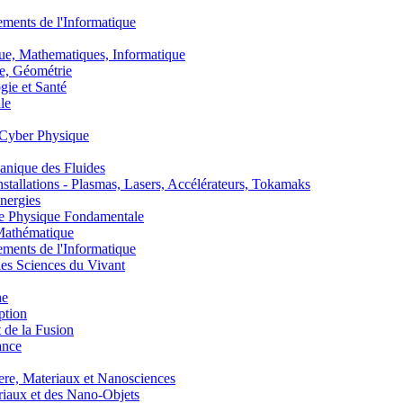
nts de l'Informatique
, Mathematiques, Informatique
, Géométrie
ie et Santé
le
Cyber Physique
nique des Fluides
lations - Plasmas, Lasers, Accélérateurs, Tokamaks
nergies
de Physique Fondamentale
athématique
nts de l'Informatique
s Sciences du Vivant
he
ption
 de la Fusion
ance
, Materiaux et Nanosciences
aux et des Nano-Objets