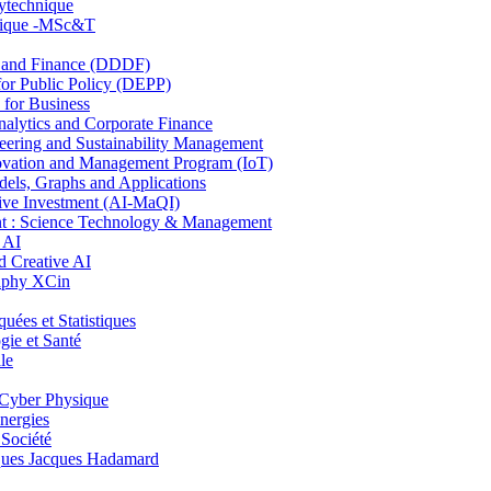
lytechnique
hnique -MSc&T
and Finance (DDDF)
r Public Policy (DEPP)
for Business
ytics and Corporate Finance
ring and Sustainability Management
ovation and Management Program (IoT)
ls, Graphs and Applications
ive Investment (AI-MaQI)
: Science Technology & Management
 AI
 Creative AI
aphy XCin
es et Statistiques
ie et Santé
le
Cyber Physique
nergies
 Société
es Jacques Hadamard