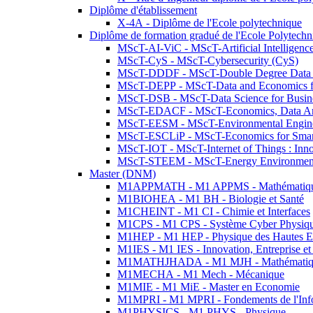
Diplôme d'établissement
X-4A - Diplôme de l'Ecole polytechnique
Diplôme de formation gradué de l'Ecole Polytec
MScT-AI-ViC - MScT-Artificial Intelligen
MScT-CyS - MScT-Cybersecurity (CyS)
MScT-DDDF - MScT-Double Degree Data 
MScT-DEPP - MScT-Data and Economics fo
MScT-DSB - MScT-Data Science for Busin
MScT-EDACF - MScT-Economics, Data Anal
MScT-EESM - MScT-Environmental Enginee
MScT-ESCLiP - MScT-Economics for Smart 
MScT-IOT - MScT-Internet of Things : Inn
MScT-STEEM - MScT-Energy Environment 
Master (DNM)
M1APPMATH - M1 APPMS - Mathématiques A
M1BIOHEA - M1 BH - Biologie et Santé
M1CHEINT - M1 CI - Chimie et Interfaces
M1CPS - M1 CPS - Système Cyber Physiq
M1HEP - M1 HEP - Physique des Hautes E
M1IES - M1 IES - Innovation, Entreprise et
M1MATHJHADA - M1 MJH - Mathématiqu
M1MECHA - M1 Mech - Mécanique
M1MIE - M1 MiE - Master en Economie
M1MPRI - M1 MPRI - Fondements de l'Inf
M1PHYSICS - M1 PHYS - Physique