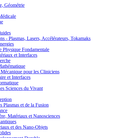
, Géométrie
édicale
ue
uides
s - Plasmas, Lasers, Accélérateurs, Tokamaks
nergies
de Physique Fondamentale
aux et Interfaces
erche
athématique
anique pour les Cliniciens
 et Interfaces
ormatique
s Sciences du Vivant
eption
lasmas et de la Fusion
ance
, Matériaux et Nanosciences
ntiques
aux et des Nano-Objets
lides