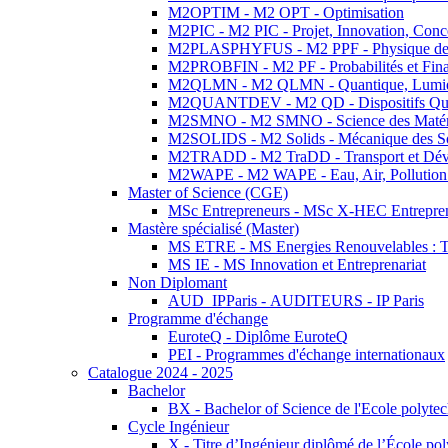
M2OPTIM - M2 OPT - Optimisation
M2PIC - M2 PIC - Projet, Innovation, Conc
M2PLASPHYFUS - M2 PPF - Physique des P
M2PROBFIN - M2 PF - Probabilités et Fin
M2QLMN - M2 QLMN - Quantique, Lumière
M2QUANTDEV - M2 QD - Dispositifs Qua
M2SMNO - M2 SMNO - Science des Matéri
M2SOLIDS - M2 Solids - Mécanique des So
M2TRADD - M2 TraDD - Transport et Dév
M2WAPE - M2 WAPE - Eau, Air, Pollution 
Master of Science (CGE)
MSc Entrepreneurs - MSc X-HEC Entrepre
Mastère spécialisé (Master)
MS ETRE - MS Energies Renouvelables : Tec
MS IE - MS Innovation et Entreprenariat
Non Diplomant
AUD_IPParis - AUDITEURS - IP Paris
Programme d'échange
EuroteQ - Diplôme EuroteQ
PEI - Programmes d'échange internationaux
Catalogue 2024 - 2025
Bachelor
BX - Bachelor of Science de l'Ecole polyte
Cycle Ingénieur
X - Titre d’Ingénieur diplômé de l’École po