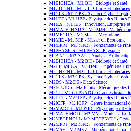
M1BIOHEA - M1 BH - Biologie et Santé
M1CHEINT - M1 CI - Chimie et Interfaces
M1CPS - M1 CPS - Système Cyber Physiq
M1HEP - M1 HEP - Physique des Hautes E
M1IES - M1 IES - Innovation, Entreprise et
M1MATHJHADA - M1 MJH - Mathématiqu
M1MECHA - M1 Mech - Mécanique
M1MIE - M1 MiE - Master en Economie
M1MPRI - M1 MPRI - Fondements de l'Inf
M1PHYSICS - M1 PHYS - Physique
M2AAG - M2 AAG - Analyse, Arithmétique
M2BIOHEA - M2 BH - Biologie et Santé
M2BIOMECA - M2 BME - Ingénierie BioM
M2CHEINT - M2 CI - Chimie et Interfaces
M2CPS - M2 CPS - Système Cyber Physiq
M2DS - M2 DS - Data Science
M2FLUIDS - M2 Fluids - Mécanique des Fl
M2GI - M2 GI-PLATO - Grandes installation
M2HEP - M2 HEP - Physique des Hautes E
M2ICFP - M2 ICFP - Centre International 
M2MARES - M2 PBR - Physique par Rech
M2MATHMOD - M2 MM - Modélisation M
M2MECENCLI - M2 MECENCLI - Génie Méc
M2MPRI - M2 MPRI - Fondements de l'Inf
M2MSV - M2 MSV - Mathématiques pour le