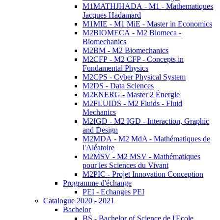
M1MATHJHADA - M1 - Mathematiques
Jacques Hadamard
M1MIE - M1 MiE - Master in Economics
M2BIOMECA - M2 Biomeca -
Biomechanics
M2BM - M2 Biomechanics
M2CFP - M2 CFP - Concepts in
Fundamental Physics
M2CPS - Cyber Physical System
M2DS - Data Sciences
M2ENERG - Master 2 Énergie
M2FLUIDS - M2 Fluids - Fluid
Mechanics
M2IGD - M2 IGD - Interaction, Graphic
and Design
M2MDA - M2 MdA - Mathématiques de
l'Aléatoire
M2MSV - M2 MSV - Mathématiques
pour les Sciences du Vivant
M2PIC - Projet Innovation Conception
Programme d'échange
PEI - Echanges PEI
Catalogue 2020 - 2021
Bachelor
BS - Bachelor of Science de l'Ecole