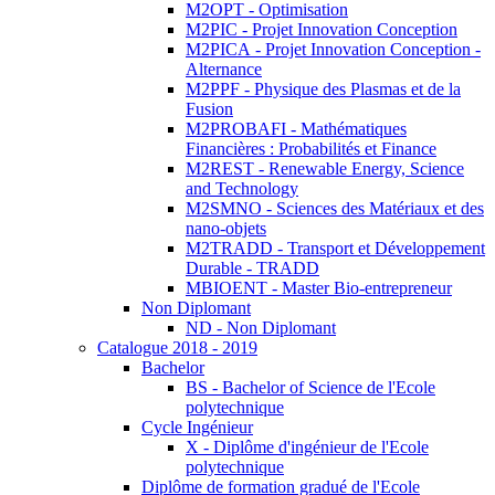
M2OPT - Optimisation
M2PIC - Projet Innovation Conception
M2PICA - Projet Innovation Conception -
Alternance
M2PPF - Physique des Plasmas et de la
Fusion
M2PROBAFI - Mathématiques
Financières : Probabilités et Finance
M2REST - Renewable Energy, Science
and Technology
M2SMNO - Sciences des Matériaux et des
nano-objets
M2TRADD - Transport et Développement
Durable - TRADD
MBIOENT - Master Bio-entrepreneur
Non Diplomant
ND - Non Diplomant
Catalogue 2018 - 2019
Bachelor
BS - Bachelor of Science de l'Ecole
polytechnique
Cycle Ingénieur
X - Diplôme d'ingénieur de l'Ecole
polytechnique
Diplôme de formation gradué de l'Ecole