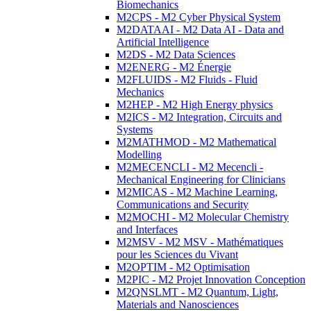
Biomechanics
M2CPS - M2 Cyber Physical System
M2DATAAI - M2 Data AI - Data and
Artificial Intelligence
M2DS - M2 Data Sciences
M2ENERG - M2 Énergie
M2FLUIDS - M2 Fluids - Fluid
Mechanics
M2HEP - M2 High Energy physics
M2ICS - M2 Integration, Circuits and
Systems
M2MATHMOD - M2 Mathematical
Modelling
M2MECENCLI - M2 Mecencli -
Mechanical Engineering for Clinicians
M2MICAS - M2 Machine Learning,
Communications and Security
M2MOCHI - M2 Molecular Chemistry
and Interfaces
M2MSV - M2 MSV - Mathématiques
pour les Sciences du Vivant
M2OPTIM - M2 Optimisation
M2PIC - M2 Projet Innovation Conception
M2QNSLMT - M2 Quantum, Light,
Materials and Nanosciences