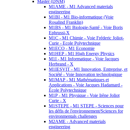
Master (DNM)
M1AME - M1 Advanced materials
engineering
M1BI - M1 Bio-informatique (Voie
Rosalind Franklin)
M1BS - M1 Biologie-Santé - Voie Boris
Ephrussi-X
M1C - M1 Chimie - Voie Fréderic Joliot-
Curie - Ecole Polytechnique
M1ECO - M1 Economie
M1HEP - M1 High Energy Physics
M1I - M1 Informatique - Voie Jacques
Herbrand - X
M1IESVIT - M1 Innovation, Entreprise, et
Société - Voie Innovation technologique
M1MAP - M1 Mathématiques et
Applications - Voie Jacques Hadamard -
École Polytechnique
M1P - M1 Physique - Voie Irène Joliot
Curie - X
M1STEPE - M1 STEPE - Sciences pour
les défis de l'environnement/Sciences for
environmentals challenges
M2AME - Advanced materials
engineering