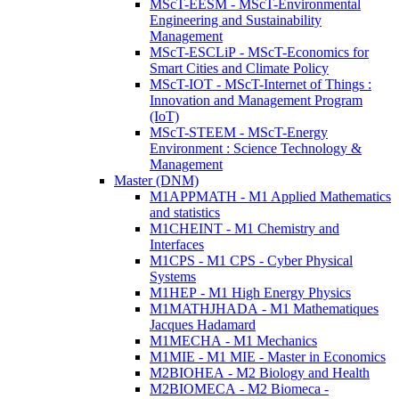
MScT-EESM - MScT-Environmental
Engineering and Sustainability
Management
MScT-ESCLiP - MScT-Economics for
Smart Cities and Climate Policy
MScT-IOT - MScT-Internet of Things :
Innovation and Management Program
(IoT)
MScT-STEEM - MScT-Energy
Environment : Science Technology &
Management
Master (DNM)
M1APPMATH - M1 Applied Mathematics
and statistics
M1CHEINT - M1 Chemistry and
Interfaces
M1CPS - M1 CPS - Cyber Physical
Systems
M1HEP - M1 High Energy Physics
M1MATHJHADA - M1 Mathematiques
Jacques Hadamard
M1MECHA - M1 Mechanics
M1MIE - M1 MIE - Master in Economics
M2BIOHEA - M2 Biology and Health
M2BIOMECA - M2 Biomeca -