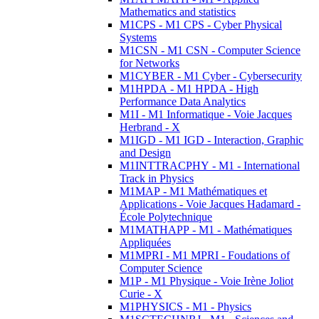
Mathematics and statistics
M1CPS - M1 CPS - Cyber Physical
Systems
M1CSN - M1 CSN - Computer Science
for Networks
M1CYBER - M1 Cyber - Cybersecurity
M1HPDA - M1 HPDA - High
Performance Data Analytics
M1I - M1 Informatique - Voie Jacques
Herbrand - X
M1IGD - M1 IGD - Interaction, Graphic
and Design
M1INTTRACPHY - M1 - International
Track in Physics
M1MAP - M1 Mathématiques et
Applications - Voie Jacques Hadamard -
École Polytechnique
M1MATHAPP - M1 - Mathématiques
Appliquées
M1MPRI - M1 MPRI - Foudations of
Computer Science
M1P - M1 Physique - Voie Irène Joliot
Curie - X
M1PHYSICS - M1 - Physics