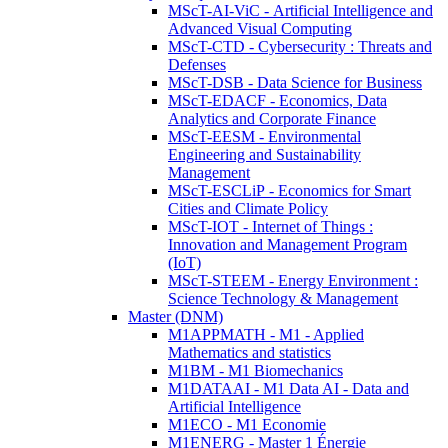
MScT-AI-ViC - Artificial Intelligence and
Advanced Visual Computing
MScT-CTD - Cybersecurity : Threats and
Defenses
MScT-DSB - Data Science for Business
MScT-EDACF - Economics, Data
Analytics and Corporate Finance
MScT-EESM - Environmental
Engineering and Sustainability
Management
MScT-ESCLiP - Economics for Smart
Cities and Climate Policy
MScT-IOT - Internet of Things :
Innovation and Management Program
(IoT)
MScT-STEEM - Energy Environment :
Science Technology & Management
Master (DNM)
M1APPMATH - M1 - Applied
Mathematics and statistics
M1BM - M1 Biomechanics
M1DATAAI - M1 Data AI - Data and
Artificial Intelligence
M1ECO - M1 Economie
M1ENERG - Master 1 Énergie