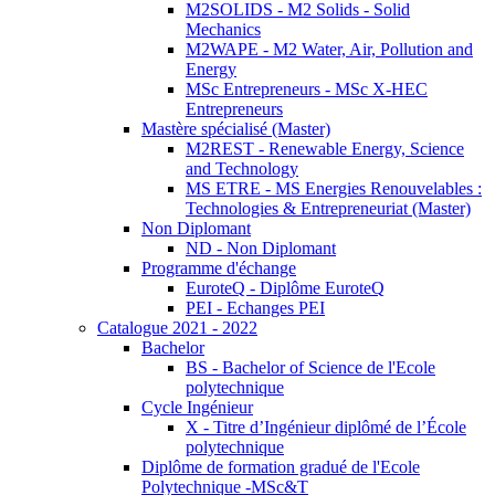
M2SOLIDS - M2 Solids - Solid
Mechanics
M2WAPE - M2 Water, Air, Pollution and
Energy
MSc Entrepreneurs - MSc X-HEC
Entrepreneurs
Mastère spécialisé (Master)
M2REST - Renewable Energy, Science
and Technology
MS ETRE - MS Energies Renouvelables :
Technologies & Entrepreneuriat (Master)
Non Diplomant
ND - Non Diplomant
Programme d'échange
EuroteQ - Diplôme EuroteQ
PEI - Echanges PEI
Catalogue 2021 - 2022
Bachelor
BS - Bachelor of Science de l'Ecole
polytechnique
Cycle Ingénieur
X - Titre d’Ingénieur diplômé de l’École
polytechnique
Diplôme de formation gradué de l'Ecole
Polytechnique -MSc&T