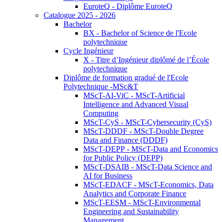
EuroteQ - Diplôme EuroteQ
Catalogue 2025 - 2026
Bachelor
BX - Bachelor of Science de l'Ecole
polytechnique
Cycle Ingénieur
X - Titre d’Ingénieur diplômé de l’École
polytechnique
Diplôme de formation gradué de l'Ecole
Polytechnique -MSc&T
MScT-AI-ViC - MScT-Artificial
Intelligence and Advanced Visual
Computing
MScT-CyS - MScT-Cybersecurity (CyS)
MScT-DDDF - MScT-Double Degree
Data and Finance (DDDF)
MScT-DEPP - MScT-Data and Economics
for Public Policy (DEPP)
MScT-DSAIB - MScT-Data Science and
AI for Business
MScT-EDACF - MScT-Economics, Data
Analytics and Corporate Finance
MScT-EESM - MScT-Environmental
Engineering and Sustainability
Management