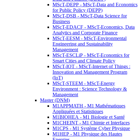
MScT-DEPP - MScT-Data and Economics
for Public Policy (DEPP)
MScT-DSB - MScT-Data Science for
Business
MScT-EDACF - MScT-Economics, Data
Analytics and Corporate Finance
MScT-EESM - MScT-Environmental
Engineering and Sustainability
Management
MScT-ESCLiP - MScT-Economics for
Smart Cities and Climate Policy
MScT-IOT - MScT-Internet of Things :
Innovation and Management Program
(IoT)
MScT-STEEM - MScT-Energy
Environment : Science Technology &
Management
Master (DNM)
M1APPMATH - M1 Mathématiques
Appliquées et Statistiques
M1BIOHEA - M1 Biologie et Santé
M1CHEINT - M1 Chimie et Interfaces
M1CPS - M1 Système Cyber Physique
M1HEP - M1 Physique des Hautes
Energies