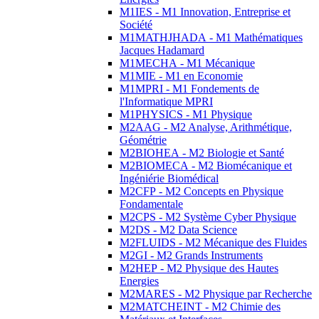
M1IES - M1 Innovation, Entreprise et
Société
M1MATHJHADA - M1 Mathématiques
Jacques Hadamard
M1MECHA - M1 Mécanique
M1MIE - M1 en Economie
M1MPRI - M1 Fondements de
l'Informatique MPRI
M1PHYSICS - M1 Physique
M2AAG - M2 Analyse, Arithmétique,
Géométrie
M2BIOHEA - M2 Biologie et Santé
M2BIOMECA - M2 Biomécanique et
Ingéniérie Biomédical
M2CFP - M2 Concepts en Physique
Fondamentale
M2CPS - M2 Système Cyber Physique
M2DS - M2 Data Science
M2FLUIDS - M2 Mécanique des Fluides
M2GI - M2 Grands Instruments
M2HEP - M2 Physique des Hautes
Energies
M2MARES - M2 Physique par Recherche
M2MATCHEINT - M2 Chimie des