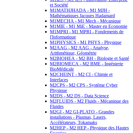
et Société
M1MATHJHADA - M1 MJH -
Mathématiques Jacques Hadamard
M1MECHA - M1 Mech - Mécanique
M1MIE - M1 MiE - Master en Economie
M1MPRI - M1 MPRI - Fondements de
l'Informatique
M1PHYSICS - M1 PHYS - Physique
M2AAG - M2 AAG - Analyse,
Arithmétique, Géométrie
M2BIOHEA - M2 BH - Biologie et Santé
M2BIOMECA - M2 BME - Ingénierie
BioMédicale
M2CHEINT - M2 CI - Chimie et
Interfaces
M2CPS - M2 CPS - Système Cyber
Physique
M2DS - M2 DS - Data Science
M2FLUIDS - M2 Fluids - Mécanique des
Fluides
M2GI - M2 GI-PLATO - Grandes
installations - Plasmas, Lasers,
Accélérateurs, Tokamaks
M2HEP - M2 HEP - Physique des Hautes