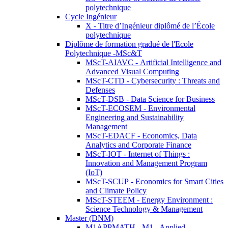
polytechnique
Cycle Ingénieur
X - Titre d’Ingénieur diplômé de l’École
polytechnique
Diplôme de formation gradué de l'Ecole
Polytechnique -MSc&T
MScT-AIAVC - Artificial Intelligence and
Advanced Visual Computing
MScT-CTD - Cybersecurity : Threats and
Defenses
MScT-DSB - Data Science for Business
MScT-ECOSEM - Environmental
Engineering and Sustainability
Management
MScT-EDACF - Economics, Data
Analytics and Corporate Finance
MScT-IOT - Internet of Things :
Innovation and Management Program
(IoT)
MScT-SCUP - Economics for Smart Cities
and Climate Policy
MScT-STEEM - Energy Environment :
Science Technology & Management
Master (DNM)
M1APPMATH - M1 - Applied