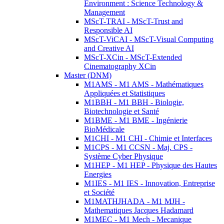
Environment : Science Technology &
Management
MScT-TRAI - MScT-Trust and
Responsible AI
MScT-ViCAI - MScT-Visual Computing
and Creative AI
MScT-XCin - MScT-Extended
Cinematography XCin
Master (DNM)
M1AMS - M1 AMS - Mathématiques
Appliquées et Statistiques
M1BBH - M1 BBH - Biologie,
Biotechnologie et Santé
M1BME - M1 BME - Ingénierie
BioMédicale
M1CHI - M1 CHI - Chimie et Interfaces
M1CPS - M1 CCSN - Maj. CPS -
Système Cyber Physique
M1HEP - M1 HEP - Physique des Hautes
Energies
M1IES - M1 IES - Innovation, Entreprise
et Société
M1MATHJHADA - M1 MJH -
Mathematiques Jacques Hadamard
M1MEC - M1 Mech - Mecanique