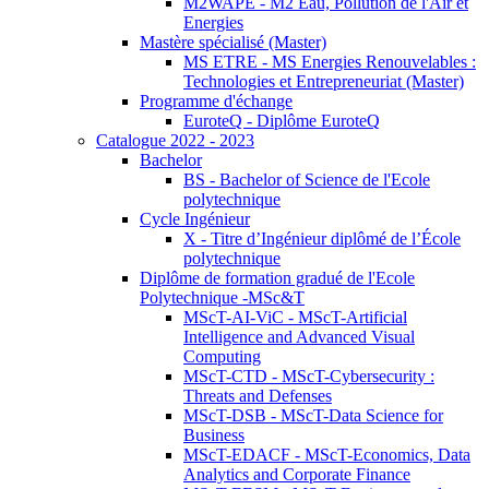
M2WAPE - M2 Eau, Pollution de l'Air et
Energies
Mastère spécialisé (Master)
MS ETRE - MS Energies Renouvelables :
Technologies et Entrepreneuriat (Master)
Programme d'échange
EuroteQ - Diplôme EuroteQ
Catalogue 2022 - 2023
Bachelor
BS - Bachelor of Science de l'Ecole
polytechnique
Cycle Ingénieur
X - Titre d’Ingénieur diplômé de l’École
polytechnique
Diplôme de formation gradué de l'Ecole
Polytechnique -MSc&T
MScT-AI-ViC - MScT-Artificial
Intelligence and Advanced Visual
Computing
MScT-CTD - MScT-Cybersecurity :
Threats and Defenses
MScT-DSB - MScT-Data Science for
Business
MScT-EDACF - MScT-Economics, Data
Analytics and Corporate Finance