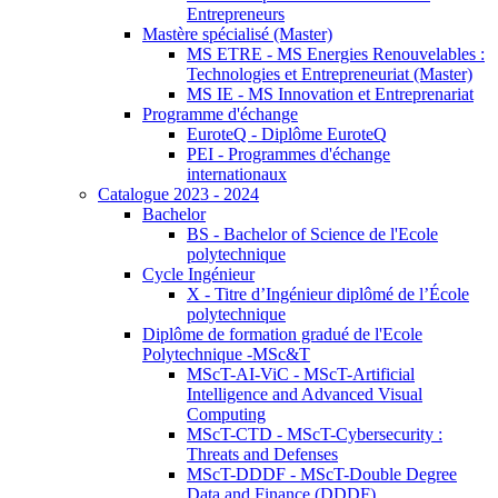
Entrepreneurs
Mastère spécialisé (Master)
MS ETRE - MS Energies Renouvelables :
Technologies et Entrepreneuriat (Master)
MS IE - MS Innovation et Entreprenariat
Programme d'échange
EuroteQ - Diplôme EuroteQ
PEI - Programmes d'échange
internationaux
Catalogue 2023 - 2024
Bachelor
BS - Bachelor of Science de l'Ecole
polytechnique
Cycle Ingénieur
X - Titre d’Ingénieur diplômé de l’École
polytechnique
Diplôme de formation gradué de l'Ecole
Polytechnique -MSc&T
MScT-AI-ViC - MScT-Artificial
Intelligence and Advanced Visual
Computing
MScT-CTD - MScT-Cybersecurity :
Threats and Defenses
MScT-DDDF - MScT-Double Degree
Data and Finance (DDDF)