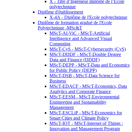
X - Titre d’Ingénieur diplômé de l’École
polytechnique
Diplôme d'établissement
X-4A - Diplôme de l'Ecole polytechnique
Diplôme de formation gradué de l'Ecole
Polytechnique -MSc&T
MScT-AI-ViC - MScT-Artificial
Intelligence and Advanced Visual
Computing
MScT-CyS - MScT-Cybersecurity (CyS)
MScT-DDDF - MScT-Double Degree
Data and Finance (DDDF)
MScT-DEPP - MScT-Data and Economics
for Public Policy (DEPP)
MScT-DSB - MScT-Data Science for
Business
MScT-EDACF - MScT-Economics, Data
Analytics and Corporate Finance
MScT-EESM - MScT-Environmental
Engineering and Sustainability
Management
MScT-ESCLiP - MScT-Economics for
Smart Cities and Climate Policy
MScT-IOT - MScT-Internet of Things :
Innovation and Management Program