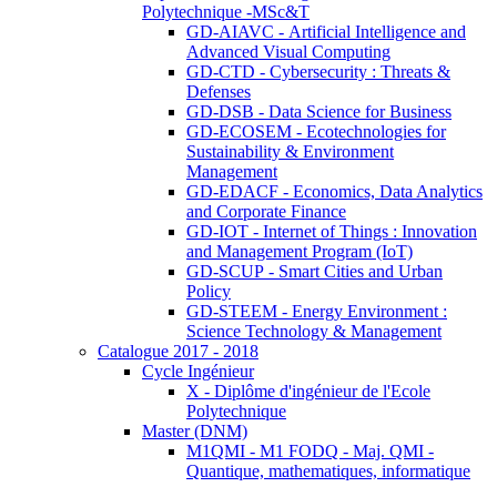
Polytechnique -MSc&T
GD-AIAVC - Artificial Intelligence and
Advanced Visual Computing
GD-CTD - Cybersecurity : Threats &
Defenses
GD-DSB - Data Science for Business
GD-ECOSEM - Ecotechnologies for
Sustainability & Environment
Management
GD-EDACF - Economics, Data Analytics
and Corporate Finance
GD-IOT - Internet of Things : Innovation
and Management Program (IoT)
GD-SCUP - Smart Cities and Urban
Policy
GD-STEEM - Energy Environment :
Science Technology & Management
Catalogue 2017 - 2018
Cycle Ingénieur
X - Diplôme d'ingénieur de l'Ecole
Polytechnique
Master (DNM)
M1QMI - M1 FODQ - Maj. QMI -
Quantique, mathematiques, informatique