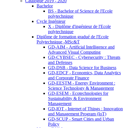
Catalogue 2019 - 2020
Bachelor
BS - Bachelor of Science de l'Ecole
polytechnique
Cycle Ingénieur
X - Diplôme d'ingénieur de l'Ecole
polytechnique
Diplôme de formation gradué de l'Ecole
Polytechnique -MSc&T
GD-AIM - Artificial Intelligence and
Advanced Visual Computing
GD-CYBSEC - Cybersecurity : Threats
and Defenses
GD-DSB - Data Science for Business
GD-EDCF - Economics, Data Analytics
and Corporate Finance
GD-EESTM - Energy Environment :
Science Technology & Management
GD-ESEM - Ecotechnologies for
Sustainability & Environment
Management
GD-IOT - Internet of Things : Innovation
and Management Program (IoT)
GD-SCUP - Smart Cities and Urban
Policy