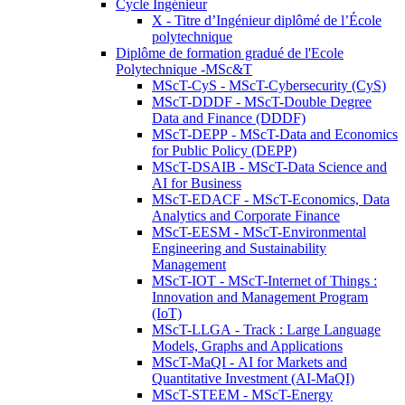
Cycle Ingénieur
X - Titre d’Ingénieur diplômé de l’École
polytechnique
Diplôme de formation gradué de l'Ecole
Polytechnique -MSc&T
MScT-CyS - MScT-Cybersecurity (CyS)
MScT-DDDF - MScT-Double Degree
Data and Finance (DDDF)
MScT-DEPP - MScT-Data and Economics
for Public Policy (DEPP)
MScT-DSAIB - MScT-Data Science and
AI for Business
MScT-EDACF - MScT-Economics, Data
Analytics and Corporate Finance
MScT-EESM - MScT-Environmental
Engineering and Sustainability
Management
MScT-IOT - MScT-Internet of Things :
Innovation and Management Program
(IoT)
MScT-LLGA - Track : Large Language
Models, Graphs and Applications
MScT-MaQI - AI for Markets and
Quantitative Investment (AI-MaQI)
MScT-STEEM - MScT-Energy