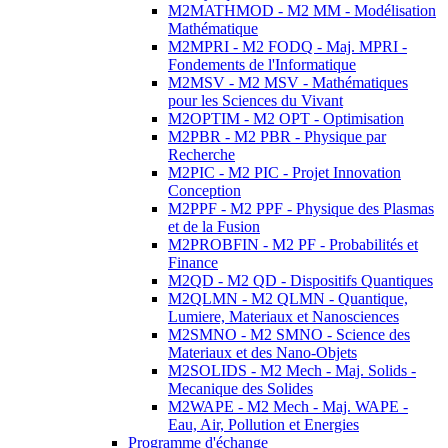
M2MATHMOD - M2 MM - Modélisation
Mathématique
M2MPRI - M2 FODQ - Maj. MPRI -
Fondements de l'Informatique
M2MSV - M2 MSV - Mathématiques
pour les Sciences du Vivant
M2OPTIM - M2 OPT - Optimisation
M2PBR - M2 PBR - Physique par
Recherche
M2PIC - M2 PIC - Projet Innovation
Conception
M2PPF - M2 PPF - Physique des Plasmas
et de la Fusion
M2PROBFIN - M2 PF - Probabilités et
Finance
M2QD - M2 QD - Dispositifs Quantiques
M2QLMN - M2 QLMN - Quantique,
Lumiere, Materiaux et Nanosciences
M2SMNO - M2 SMNO - Science des
Materiaux et des Nano-Objets
M2SOLIDS - M2 Mech - Maj. Solids -
Mecanique des Solides
M2WAPE - M2 Mech - Maj. WAPE -
Eau, Air, Pollution et Energies
Programme d'échange