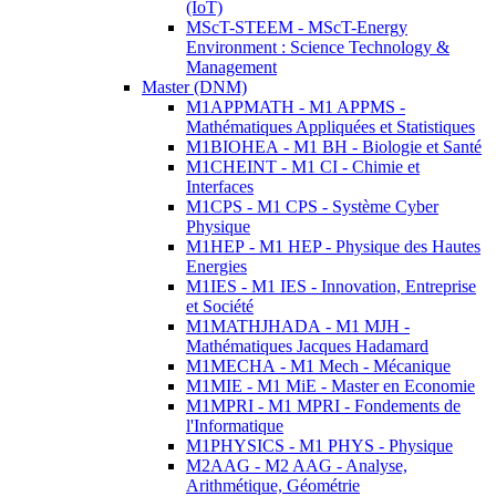
(IoT)
MScT-STEEM - MScT-Energy
Environment : Science Technology &
Management
Master (DNM)
M1APPMATH - M1 APPMS -
Mathématiques Appliquées et Statistiques
M1BIOHEA - M1 BH - Biologie et Santé
M1CHEINT - M1 CI - Chimie et
Interfaces
M1CPS - M1 CPS - Système Cyber
Physique
M1HEP - M1 HEP - Physique des Hautes
Energies
M1IES - M1 IES - Innovation, Entreprise
et Société
M1MATHJHADA - M1 MJH -
Mathématiques Jacques Hadamard
M1MECHA - M1 Mech - Mécanique
M1MIE - M1 MiE - Master en Economie
M1MPRI - M1 MPRI - Fondements de
l'Informatique
M1PHYSICS - M1 PHYS - Physique
M2AAG - M2 AAG - Analyse,
Arithmétique, Géométrie