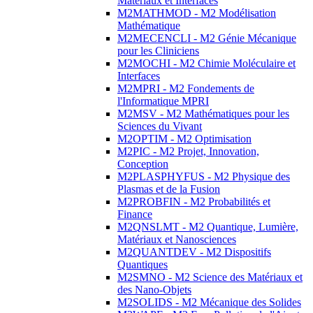
Matériaux et Interfaces
M2MATHMOD - M2 Modélisation
Mathématique
M2MECENCLI - M2 Génie Mécanique
pour les Cliniciens
M2MOCHI - M2 Chimie Moléculaire et
Interfaces
M2MPRI - M2 Fondements de
l'Informatique MPRI
M2MSV - M2 Mathématiques pour les
Sciences du Vivant
M2OPTIM - M2 Optimisation
M2PIC - M2 Projet, Innovation,
Conception
M2PLASPHYFUS - M2 Physique des
Plasmas et de la Fusion
M2PROBFIN - M2 Probabilités et
Finance
M2QNSLMT - M2 Quantique, Lumière,
Matériaux et Nanosciences
M2QUANTDEV - M2 Dispositifs
Quantiques
M2SMNO - M2 Science des Matériaux et
des Nano-Objets
M2SOLIDS - M2 Mécanique des Solides