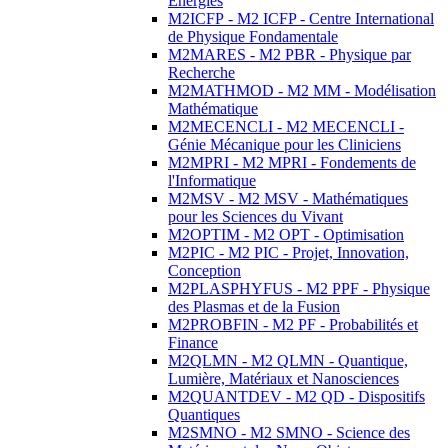
Energies
M2ICFP - M2 ICFP - Centre International
de Physique Fondamentale
M2MARES - M2 PBR - Physique par
Recherche
M2MATHMOD - M2 MM - Modélisation
Mathématique
M2MECENCLI - M2 MECENCLI -
Génie Mécanique pour les Cliniciens
M2MPRI - M2 MPRI - Fondements de
l'Informatique
M2MSV - M2 MSV - Mathématiques
pour les Sciences du Vivant
M2OPTIM - M2 OPT - Optimisation
M2PIC - M2 PIC - Projet, Innovation,
Conception
M2PLASPHYFUS - M2 PPF - Physique
des Plasmas et de la Fusion
M2PROBFIN - M2 PF - Probabilités et
Finance
M2QLMN - M2 QLMN - Quantique,
Lumière, Matériaux et Nanosciences
M2QUANTDEV - M2 QD - Dispositifs
Quantiques
M2SMNO - M2 SMNO - Science des