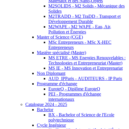
Matériaux et des Nano-Objets
M2SOLIDS - M2 Solids - Mécanique des
Solides
M2TRADD - M2 TraDD - Transport et
Développement Durable
M2WAPE - M2 WAPE - Eau, Air,
Pollution et Énergies
Master of Science (CGE)
MSc Entrepreneurs - MSc X-HEC
Entrepreneurs
Mastère spécialisé (Master)
MS ETRE - MS Energies Renouvelables :
Technologies et Entrepreneuriat (Master)
MS IE - MS Innovation et Entreprenariat
Non Diplomant
AUD_IPParis - AUDITEURS - IP Paris
Programme d'échange
EuroteQ - Diplôme EuroteQ
PEI - Programmes d'échange
internationaux
Catalogue 2024 - 2025
Bachelor
BX - Bachelor of Science de l'Ecole
polytechnique
Cycle Ingénieur