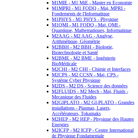
M1MIE - M1 MiE - Master en Economie
M1MPRI - M1 FODQ - Maj. MPRI -
Fondements de l'Informatique
M1PHYS - M1 PHYS - Physique
M1QMI - M1 FODQ - Maj. QMI -
Quantique, Mathematiques, Informatique
M2AAG - M2 AAG - Analyse,
Arithmétique, Géométrie
M2BBH - M2 BBH - Biologie,
Biotechnologie et Santé
M2BME - M2 BME - Ingénierie
BioMédicale
M2CHI - M2 CHI - Chimie et Interfaces
M2CPS - M2 CCSN - Maj. CPS -
Système Cyber Physique
M2DS - M2 DS - Science des données
M2FLUIDS - M2 Mech - Maj. Fluids -
Mecanique des Fluides
M2GIPLATO - M2 GI-PLATO - Grandes
installations - Plasmas, Lasers,
Accélérateurs, Tokamaks
M2HEP - M2 HEP - Physique des Hautes
Energies
M2ICFP - M2 ICFP - Centre International
de Physique Fondamentale