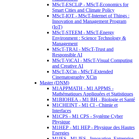
MScT-ESCLiP - MScT-Economics for
Smart Cities and Climate Policy
MScT-IOT - MScT-Internet of Things :
Innovation and Management Program
(IoT)
MScT-STEEM - MScT-Energy
Environment : Science Technology &
Management
MScT-TRAI - MScT-Trust and
Responsible AI
MScT-ViCAI - MScT-Visual Computing
and Creative AI
MScT-XCin - MScT-Extended
Cinematography XCin
Master (DNM)
M1APPMATH - M1 APPMS -
Mathématiques Appliquées et Statistiques
M1BIOHEA - M1 BH - Biologie et Santé
M1CHEINT - M1 CI - Chimie et
Interfaces
M1CPS - M1 CPS - Système Cyber
Physique
M1HEP - M1 HEP - Physique des Hautes
Energies
M1IES - M1 IES - Innovation, Entreprise