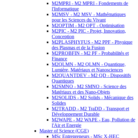
M2MPRI - M2 MPRI - Fondements de
l'Informatique
M2MSV - M2 MSV - Mathématiques
pour les Sciences du Vivant
M2OPTIM - M2 OPT - Optimisation
M2PIC - M2 PIC - Projet, Innovation,
Conception
M2PLASPHYFUS - M2 PPF - Physique
des Plasmas et de la Fusion
M2PROBFIN - M2 PF - Probabilités et
Finance
M2QLMN - M2 QLMN - Quantique,
Lumière, Matériaux et Nanosciences
M2QUANTDEV - M2 QD - Dispositifs
Quantiques
M2SMNO - M2 SMNO - Science des
Matériaux et des Nano-Objets
M2SOLIDS - M2 Solids - Mécanique des
Solides
M2TRADD - M2 TraDD - Transport et
Développement Durable
M2WAPE - M2 WAPE - Eau, Pollution de
l'Air et Energie
Master of Science (CGE)
MSc Entrepreneurs - MSc X-HEC