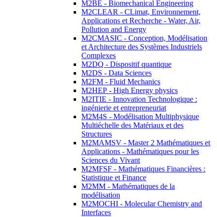
M2BE - Biomechanical Engineering
M2CLEAR - CLimat, Environnement,
Applications et Recherche - Water, Air,
Pollution and Energy
M2CMASIC - Conception, Modélisation
et Architecture des Systèmes Industriels
Complexes
M2DQ - Dispositif quantique
M2DS - Data Sciences
M2FM - Fluid Mechanics
M2HEP - High Energy physics
M2ITIE - Innovation Technologique :
ingénierie et entrepreneuriat
M2M4S - Modélisation Multiphysique
Multiéchelle des Matériaux et des
Structures
M2MAMSV - Master 2 Mathématiques et
Applications - Mathématiques pour les
Sciences du Vivant
M2MFSF - Mathématiques Financières :
Statistique et Finance
M2MM - Mathématiques de la
modélisation
M2MOCHI - Molecular Chemistry and
Interfaces