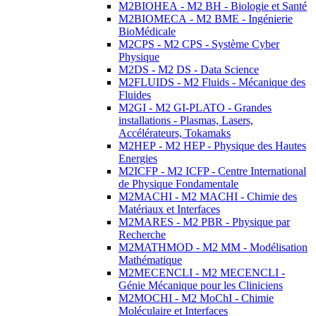
M2BIOHEA - M2 BH - Biologie et Santé
M2BIOMECA - M2 BME - Ingénierie
BioMédicale
M2CPS - M2 CPS - Système Cyber
Physique
M2DS - M2 DS - Data Science
M2FLUIDS - M2 Fluids - Mécanique des
Fluides
M2GI - M2 GI-PLATO - Grandes
installations - Plasmas, Lasers,
Accélérateurs, Tokamaks
M2HEP - M2 HEP - Physique des Hautes
Energies
M2ICFP - M2 ICFP - Centre International
de Physique Fondamentale
M2MACHI - M2 MACHI - Chimie des
Matériaux et Interfaces
M2MARES - M2 PBR - Physique par
Recherche
M2MATHMOD - M2 MM - Modélisation
Mathématique
M2MECENCLI - M2 MECENCLI -
Génie Mécanique pour les Cliniciens
M2MOCHI - M2 MoChI - Chimie
Moléculaire et Interfaces