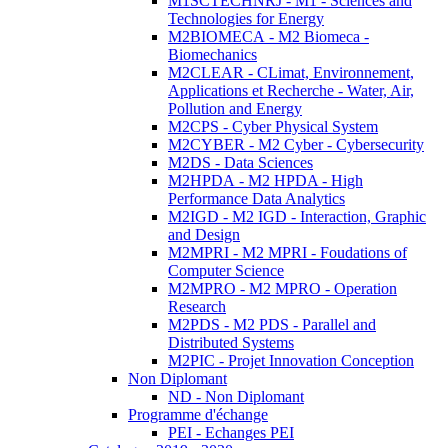
M1SCTECHNRJ - M1 - Sciences and
Technologies for Energy
M2BIOMECA - M2 Biomeca -
Biomechanics
M2CLEAR - CLimat, Environnement,
Applications et Recherche - Water, Air,
Pollution and Energy
M2CPS - Cyber Physical System
M2CYBER - M2 Cyber - Cybersecurity
M2DS - Data Sciences
M2HPDA - M2 HPDA - High
Performance Data Analytics
M2IGD - M2 IGD - Interaction, Graphic
and Design
M2MPRI - M2 MPRI - Foudations of
Computer Science
M2MPRO - M2 MPRO - Operation
Research
M2PDS - M2 PDS - Parallel and
Distributed Systems
M2PIC - Projet Innovation Conception
Non Diplomant
ND - Non Diplomant
Programme d'échange
PEI - Echanges PEI