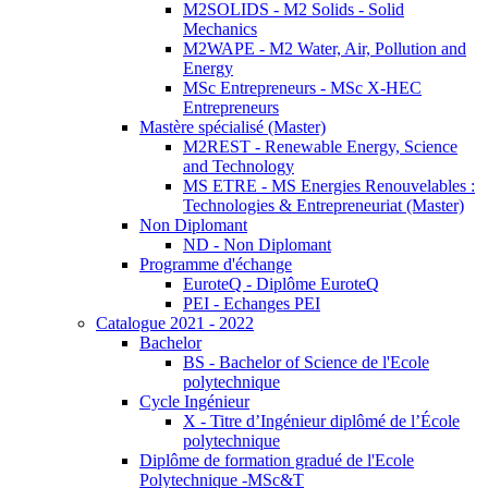
M2SOLIDS - M2 Solids - Solid
Mechanics
M2WAPE - M2 Water, Air, Pollution and
Energy
MSc Entrepreneurs - MSc X-HEC
Entrepreneurs
Mastère spécialisé (Master)
M2REST - Renewable Energy, Science
and Technology
MS ETRE - MS Energies Renouvelables :
Technologies & Entrepreneuriat (Master)
Non Diplomant
ND - Non Diplomant
Programme d'échange
EuroteQ - Diplôme EuroteQ
PEI - Echanges PEI
Catalogue 2021 - 2022
Bachelor
BS - Bachelor of Science de l'Ecole
polytechnique
Cycle Ingénieur
X - Titre d’Ingénieur diplômé de l’École
polytechnique
Diplôme de formation gradué de l'Ecole
Polytechnique -MSc&T