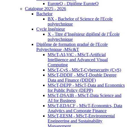
EuroteQ - Diplôme EuroteQ
Catalogue 2025 - 2026
Bachelor
BX - Bachelor of Science de l'Ecole
polytechnique
Cycle Ingénieur
X - Titre d’Ingénieur diplômé de l’École
polytechnique
Diplôme de formation gradué de l'Ecole
Polytechnique -MSc&T
MScT-AI-ViC - MScT-Artificial
Intelligence and Advanced Visual
Computing
MScT-CyS - MScT-Cybersecurity (CyS)
MScT-DDDF - MScT-Double Degree
Data and Finance (DDDF)
MScT-DEPP - MScT-Data and Economics
for Public Policy (DEPP)
MScT-DSAIB - MScT-Data Science and
AI for Business
MScT-EDACF - MScT-Economics, Data
Analytics and Corporate Finance
MScT-EESM - MScT-Environmental
Engineering and Sustainability
Management