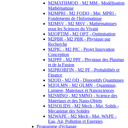
M2MATHMOD - M2 MM - Modélisation
Mathématique
M2MPRI - M2 FODQ - Maj. MPRI -
Fondements de l'Informatique
M2MSV - M2 MSV - Mathématiques
pour les Sciences du Vivant
M2OPTIM - M2 OPT - Optimisation
M2PBR - M2 PBR - Physique par
Recherche
M2PIC - M2 PIC - Projet Innovation
Conception
M2PPF - M2 PPF - Physique des Plasmas
et de la Fusion
M2PROBFIN - M2 PF - Probabilités et
Finance
M2QD - M2 QD - Dispositifs Quantiques
M2QLMN - M2 QLMN - Quantique,
Lumiere, Materiaux et Nanosciences
M2SMNO - M2 SMNO - Science des
Materiaux et des Nano-Objets
M2SOLIDS - M2 Mech - Maj. Solids -
Mecanique des Solides
M2WAPE - M2 Mech - Maj. WAPE -
Eau, Air, Pollution et Energies
Programme d'échange