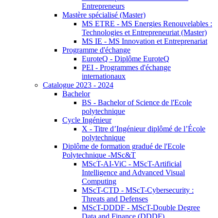
Entrepreneurs
Mastère spécialisé (Master)
MS ETRE - MS Energies Renouvelables :
Technologies et Entrepreneuriat (Master)
MS IE - MS Innovation et Entreprenariat
Programme d'échange
EuroteQ - Diplôme EuroteQ
PEI - Programmes d'échange
internationaux
Catalogue 2023 - 2024
Bachelor
BS - Bachelor of Science de l'Ecole
polytechnique
Cycle Ingénieur
X - Titre d’Ingénieur diplômé de l’École
polytechnique
Diplôme de formation gradué de l'Ecole
Polytechnique -MSc&T
MScT-AI-ViC - MScT-Artificial
Intelligence and Advanced Visual
Computing
MScT-CTD - MScT-Cybersecurity :
Threats and Defenses
MScT-DDDF - MScT-Double Degree
Data and Finance (DDDF)