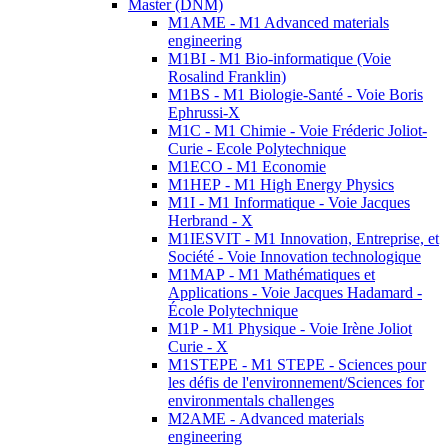
Master (DNM)
M1AME - M1 Advanced materials
engineering
M1BI - M1 Bio-informatique (Voie
Rosalind Franklin)
M1BS - M1 Biologie-Santé - Voie Boris
Ephrussi-X
M1C - M1 Chimie - Voie Fréderic Joliot-
Curie - Ecole Polytechnique
M1ECO - M1 Economie
M1HEP - M1 High Energy Physics
M1I - M1 Informatique - Voie Jacques
Herbrand - X
M1IESVIT - M1 Innovation, Entreprise, et
Société - Voie Innovation technologique
M1MAP - M1 Mathématiques et
Applications - Voie Jacques Hadamard -
École Polytechnique
M1P - M1 Physique - Voie Irène Joliot
Curie - X
M1STEPE - M1 STEPE - Sciences pour
les défis de l'environnement/Sciences for
environmentals challenges
M2AME - Advanced materials
engineering