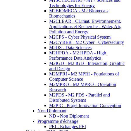
M1SCTECHNRJ - M1 - Sciences and
Technologies for Energy
M2BIOMECA - M2 Biomeca -
Biomechanics
M2CLEAR - CLimat, Environnement,
Applications et Recherche - Water, Air,
Pollution and Energy
M2CPS - Cyber Physical System
M2CYBER - M2 Cyber - Cybersecurity
M2DS - Data Sciences
M2HPDA - M2 HPDA - High
Performance Data Analytics
M2IGD - M2 IGD - Interaction, Graphic
and Design
M2MPRI - M2 MPRI - Foudations of
Computer Science
M2MPRO - M2 MPRO - Operation
Research
M2PDS - M2 PDS - Parallel and
Distributed Systems
M2PIC - Projet Innovation Conception
Non Diplomant
ND - Non Diplomant
Programme d'échange
PEI - Echanges PEI