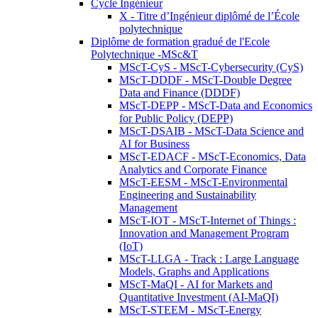
Cycle Ingénieur
X - Titre d’Ingénieur diplômé de l’École
polytechnique
Diplôme de formation gradué de l'Ecole
Polytechnique -MSc&T
MScT-CyS - MScT-Cybersecurity (CyS)
MScT-DDDF - MScT-Double Degree
Data and Finance (DDDF)
MScT-DEPP - MScT-Data and Economics
for Public Policy (DEPP)
MScT-DSAIB - MScT-Data Science and
AI for Business
MScT-EDACF - MScT-Economics, Data
Analytics and Corporate Finance
MScT-EESM - MScT-Environmental
Engineering and Sustainability
Management
MScT-IOT - MScT-Internet of Things :
Innovation and Management Program
(IoT)
MScT-LLGA - Track : Large Language
Models, Graphs and Applications
MScT-MaQI - AI for Markets and
Quantitative Investment (AI-MaQI)
MScT-STEEM - MScT-Energy