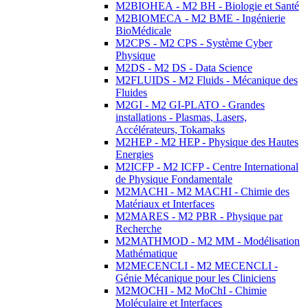
M2BIOHEA - M2 BH - Biologie et Santé
M2BIOMECA - M2 BME - Ingénierie
BioMédicale
M2CPS - M2 CPS - Système Cyber
Physique
M2DS - M2 DS - Data Science
M2FLUIDS - M2 Fluids - Mécanique des
Fluides
M2GI - M2 GI-PLATO - Grandes
installations - Plasmas, Lasers,
Accélérateurs, Tokamaks
M2HEP - M2 HEP - Physique des Hautes
Energies
M2ICFP - M2 ICFP - Centre International
de Physique Fondamentale
M2MACHI - M2 MACHI - Chimie des
Matériaux et Interfaces
M2MARES - M2 PBR - Physique par
Recherche
M2MATHMOD - M2 MM - Modélisation
Mathématique
M2MECENCLI - M2 MECENCLI -
Génie Mécanique pour les Cliniciens
M2MOCHI - M2 MoChI - Chimie
Moléculaire et Interfaces