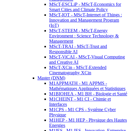
MScT-ESCLiP - MScT-Economics for
Smart Cities and Climate Policy
MScT-IOT - MScT-Internet of Things :
Innovation and Management Program
(IoT)
MScT-STEEM - MScT-Energy
Environment : Science Technology &
Management
MScT-TRAI - MScT-Trust and
Responsible AI
MScT-ViCAI - MScT-Visual Computing
and Creative AI
MScT-XCin - MScT-Extended
Cinematography XCin
Master (DNM)
M1APPMATH - M1 APPMS -
Mathématiques Appliquées et Statistiques
M1BIOHEA - M1 BH - Biologie et Santé
M1CHEINT - M1 CI - Chimie et
Interfaces
M1CPS - M1 CPS - Système Cyber
Physique
M1HEP - M1 HEP - Physique des Hautes
Energies
M1IES - M1 IES - Innovation, Entreprise