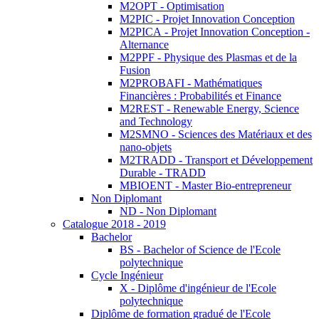
M2OPT - Optimisation
M2PIC - Projet Innovation Conception
M2PICA - Projet Innovation Conception -
Alternance
M2PPF - Physique des Plasmas et de la
Fusion
M2PROBAFI - Mathématiques
Financières : Probabilités et Finance
M2REST - Renewable Energy, Science
and Technology
M2SMNO - Sciences des Matériaux et des
nano-objets
M2TRADD - Transport et Développement
Durable - TRADD
MBIOENT - Master Bio-entrepreneur
Non Diplomant
ND - Non Diplomant
Catalogue 2018 - 2019
Bachelor
BS - Bachelor of Science de l'Ecole
polytechnique
Cycle Ingénieur
X - Diplôme d'ingénieur de l'Ecole
polytechnique
Diplôme de formation gradué de l'Ecole