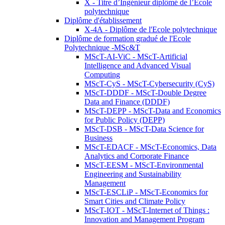
X - Titre d’Ingénieur diplômé de l’École
polytechnique
Diplôme d'établissement
X-4A - Diplôme de l'Ecole polytechnique
Diplôme de formation gradué de l'Ecole
Polytechnique -MSc&T
MScT-AI-ViC - MScT-Artificial
Intelligence and Advanced Visual
Computing
MScT-CyS - MScT-Cybersecurity (CyS)
MScT-DDDF - MScT-Double Degree
Data and Finance (DDDF)
MScT-DEPP - MScT-Data and Economics
for Public Policy (DEPP)
MScT-DSB - MScT-Data Science for
Business
MScT-EDACF - MScT-Economics, Data
Analytics and Corporate Finance
MScT-EESM - MScT-Environmental
Engineering and Sustainability
Management
MScT-ESCLiP - MScT-Economics for
Smart Cities and Climate Policy
MScT-IOT - MScT-Internet of Things :
Innovation and Management Program