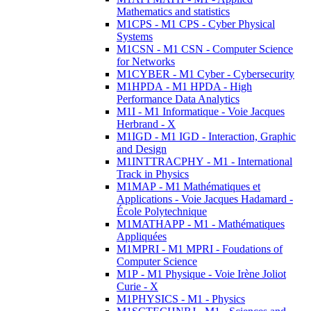
Mathematics and statistics
M1CPS - M1 CPS - Cyber Physical
Systems
M1CSN - M1 CSN - Computer Science
for Networks
M1CYBER - M1 Cyber - Cybersecurity
M1HPDA - M1 HPDA - High
Performance Data Analytics
M1I - M1 Informatique - Voie Jacques
Herbrand - X
M1IGD - M1 IGD - Interaction, Graphic
and Design
M1INTTRACPHY - M1 - International
Track in Physics
M1MAP - M1 Mathématiques et
Applications - Voie Jacques Hadamard -
École Polytechnique
M1MATHAPP - M1 - Mathématiques
Appliquées
M1MPRI - M1 MPRI - Foudations of
Computer Science
M1P - M1 Physique - Voie Irène Joliot
Curie - X
M1PHYSICS - M1 - Physics