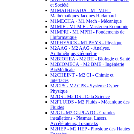
et Société
M1MATHJHADA - M1 MJH -
Mathématiques Jacques Hadamard
M1MECHA - M1 Mech - Mécanique
M1MIE - M1 MiE - Master en Economie
M1MPRI - M1 MPRI - Fondements de
l'Informatique
M1PHYSICS - M1 PHYS - Physique
M2AAG - M2 AAG - Analyse,
Arithmétique, Géométrie
M2BIOHEA - M2 BH - Biologie et Santé
M2BIOMECA - M2 BME - Ingénierie
BioMédicale
M2CHEINT - M2 CI - Chimie et
Interfaces
M2CPS - M2 CPS - Système Cyber
Physique
M2DS - M2 DS - Data Science
M2FLUIDS - M2 Fluids - Mécanique des
Fluides
M2GI - M2 GI-PLATO - Grandes
installations - Plasmas, Lasers,
Accélérateurs, Tokamaks
M2HEP - M2 HEP - Physique des Hautes