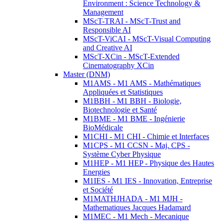
Environment : Science Technology &
Management
MScT-TRAI - MScT-Trust and
Responsible AI
MScT-ViCAI - MScT-Visual Computing
and Creative AI
MScT-XCin - MScT-Extended
Cinematography XCin
Master (DNM)
M1AMS - M1 AMS - Mathématiques
Appliquées et Statistiques
M1BBH - M1 BBH - Biologie,
Biotechnologie et Santé
M1BME - M1 BME - Ingénierie
BioMédicale
M1CHI - M1 CHI - Chimie et Interfaces
M1CPS - M1 CCSN - Maj. CPS -
Système Cyber Physique
M1HEP - M1 HEP - Physique des Hautes
Energies
M1IES - M1 IES - Innovation, Entreprise
et Société
M1MATHJHADA - M1 MJH -
Mathematiques Jacques Hadamard
M1MEC - M1 Mech - Mecanique