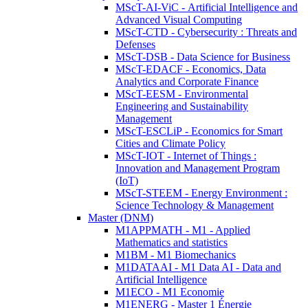
MScT-AI-ViC - Artificial Intelligence and
Advanced Visual Computing
MScT-CTD - Cybersecurity : Threats and
Defenses
MScT-DSB - Data Science for Business
MScT-EDACF - Economics, Data
Analytics and Corporate Finance
MScT-EESM - Environmental
Engineering and Sustainability
Management
MScT-ESCLiP - Economics for Smart
Cities and Climate Policy
MScT-IOT - Internet of Things :
Innovation and Management Program
(IoT)
MScT-STEEM - Energy Environment :
Science Technology & Management
Master (DNM)
M1APPMATH - M1 - Applied
Mathematics and statistics
M1BM - M1 Biomechanics
M1DATAAI - M1 Data AI - Data and
Artificial Intelligence
M1ECO - M1 Economie
M1ENERG - Master 1 Énergie