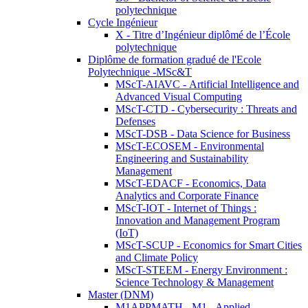
polytechnique
Cycle Ingénieur
X - Titre d’Ingénieur diplômé de l’École
polytechnique
Diplôme de formation gradué de l'Ecole
Polytechnique -MSc&T
MScT-AIAVC - Artificial Intelligence and
Advanced Visual Computing
MScT-CTD - Cybersecurity : Threats and
Defenses
MScT-DSB - Data Science for Business
MScT-ECOSEM - Environmental
Engineering and Sustainability
Management
MScT-EDACF - Economics, Data
Analytics and Corporate Finance
MScT-IOT - Internet of Things :
Innovation and Management Program
(IoT)
MScT-SCUP - Economics for Smart Cities
and Climate Policy
MScT-STEEM - Energy Environment :
Science Technology & Management
Master (DNM)
M1APPMATH - M1 - Applied