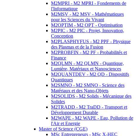
M2MPRI - M2 MPRI - Fondements de
l'Informatique
M2MSV - M2 MSV - Mathématiques
pour les Sciences du Vivant
M2OPTIM - M2 OPT - Optimisation
M2PIC - M2 PIC - Projet, Innovation,
Conception
M2PLASPHYFUS - M2 PPF - Physique
des Plasmas et de la Fusion
M2PROBFIN - M2 PF - Probabilités et
Finance
M2QLMN - M2 QLMN - Quantique,
Lumière, Matériaux et Nanosciences
M2QUANTDEV - M2 QD - Dispositifs
Quantiques
M2SMNO - M2 SMNO - Science des
Matériaux et des Nano-Objets
M2SOLIDS - M2 Solids - Mécanique des
Solides
M2TRADD - M2 TraDD - Transport et
Développement Durable
M2WAPE - M2 WAPE - Eau, Pollution de
l'Air et Energie
Master of Science (CGE)
MSc Entrepreneurs - MSc X-HEC