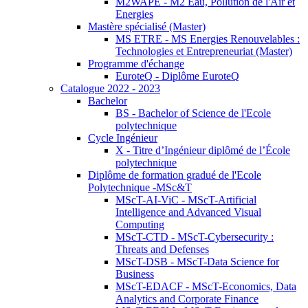
M2WAPE - M2 Eau, Pollution de l'Air et
Energies
Mastère spécialisé (Master)
MS ETRE - MS Energies Renouvelables :
Technologies et Entrepreneuriat (Master)
Programme d'échange
EuroteQ - Diplôme EuroteQ
Catalogue 2022 - 2023
Bachelor
BS - Bachelor of Science de l'Ecole
polytechnique
Cycle Ingénieur
X - Titre d’Ingénieur diplômé de l’École
polytechnique
Diplôme de formation gradué de l'Ecole
Polytechnique -MSc&T
MScT-AI-ViC - MScT-Artificial
Intelligence and Advanced Visual
Computing
MScT-CTD - MScT-Cybersecurity :
Threats and Defenses
MScT-DSB - MScT-Data Science for
Business
MScT-EDACF - MScT-Economics, Data
Analytics and Corporate Finance