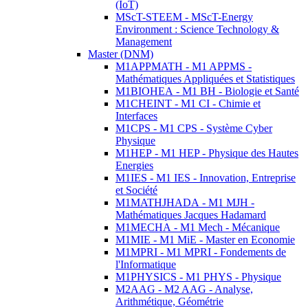
(IoT)
MScT-STEEM - MScT-Energy
Environment : Science Technology &
Management
Master (DNM)
M1APPMATH - M1 APPMS -
Mathématiques Appliquées et Statistiques
M1BIOHEA - M1 BH - Biologie et Santé
M1CHEINT - M1 CI - Chimie et
Interfaces
M1CPS - M1 CPS - Système Cyber
Physique
M1HEP - M1 HEP - Physique des Hautes
Energies
M1IES - M1 IES - Innovation, Entreprise
et Société
M1MATHJHADA - M1 MJH -
Mathématiques Jacques Hadamard
M1MECHA - M1 Mech - Mécanique
M1MIE - M1 MiE - Master en Economie
M1MPRI - M1 MPRI - Fondements de
l'Informatique
M1PHYSICS - M1 PHYS - Physique
M2AAG - M2 AAG - Analyse,
Arithmétique, Géométrie