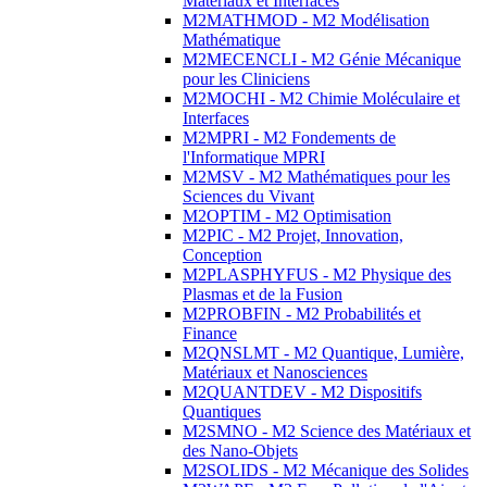
Matériaux et Interfaces
M2MATHMOD - M2 Modélisation
Mathématique
M2MECENCLI - M2 Génie Mécanique
pour les Cliniciens
M2MOCHI - M2 Chimie Moléculaire et
Interfaces
M2MPRI - M2 Fondements de
l'Informatique MPRI
M2MSV - M2 Mathématiques pour les
Sciences du Vivant
M2OPTIM - M2 Optimisation
M2PIC - M2 Projet, Innovation,
Conception
M2PLASPHYFUS - M2 Physique des
Plasmas et de la Fusion
M2PROBFIN - M2 Probabilités et
Finance
M2QNSLMT - M2 Quantique, Lumière,
Matériaux et Nanosciences
M2QUANTDEV - M2 Dispositifs
Quantiques
M2SMNO - M2 Science des Matériaux et
des Nano-Objets
M2SOLIDS - M2 Mécanique des Solides