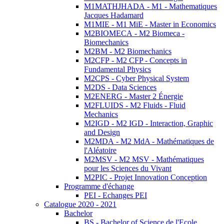
M1MATHJHADA - M1 - Mathematiques
Jacques Hadamard
M1MIE - M1 MiE - Master in Economics
M2BIOMECA - M2 Biomeca -
Biomechanics
M2BM - M2 Biomechanics
M2CFP - M2 CFP - Concepts in
Fundamental Physics
M2CPS - Cyber Physical System
M2DS - Data Sciences
M2ENERG - Master 2 Énergie
M2FLUIDS - M2 Fluids - Fluid
Mechanics
M2IGD - M2 IGD - Interaction, Graphic
and Design
M2MDA - M2 MdA - Mathématiques de
l'Aléatoire
M2MSV - M2 MSV - Mathématiques
pour les Sciences du Vivant
M2PIC - Projet Innovation Conception
Programme d'échange
PEI - Echanges PEI
Catalogue 2020 - 2021
Bachelor
BS - Bachelor of Science de l'Ecole