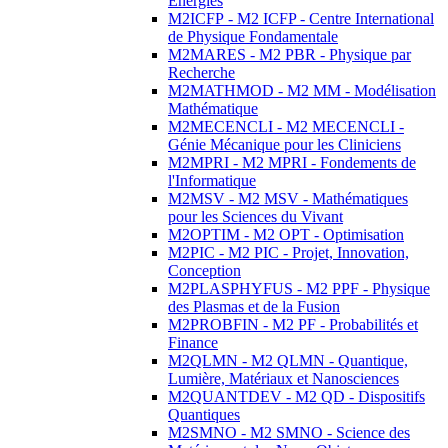
Energies
M2ICFP - M2 ICFP - Centre International
de Physique Fondamentale
M2MARES - M2 PBR - Physique par
Recherche
M2MATHMOD - M2 MM - Modélisation
Mathématique
M2MECENCLI - M2 MECENCLI -
Génie Mécanique pour les Cliniciens
M2MPRI - M2 MPRI - Fondements de
l'Informatique
M2MSV - M2 MSV - Mathématiques
pour les Sciences du Vivant
M2OPTIM - M2 OPT - Optimisation
M2PIC - M2 PIC - Projet, Innovation,
Conception
M2PLASPHYFUS - M2 PPF - Physique
des Plasmas et de la Fusion
M2PROBFIN - M2 PF - Probabilités et
Finance
M2QLMN - M2 QLMN - Quantique,
Lumière, Matériaux et Nanosciences
M2QUANTDEV - M2 QD - Dispositifs
Quantiques
M2SMNO - M2 SMNO - Science des