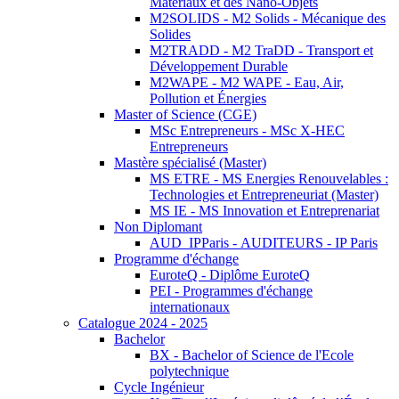
Matériaux et des Nano-Objets
M2SOLIDS - M2 Solids - Mécanique des
Solides
M2TRADD - M2 TraDD - Transport et
Développement Durable
M2WAPE - M2 WAPE - Eau, Air,
Pollution et Énergies
Master of Science (CGE)
MSc Entrepreneurs - MSc X-HEC
Entrepreneurs
Mastère spécialisé (Master)
MS ETRE - MS Energies Renouvelables :
Technologies et Entrepreneuriat (Master)
MS IE - MS Innovation et Entreprenariat
Non Diplomant
AUD_IPParis - AUDITEURS - IP Paris
Programme d'échange
EuroteQ - Diplôme EuroteQ
PEI - Programmes d'échange
internationaux
Catalogue 2024 - 2025
Bachelor
BX - Bachelor of Science de l'Ecole
polytechnique
Cycle Ingénieur