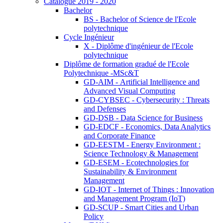
Catalogue 2019 - 2020
Bachelor
BS - Bachelor of Science de l'Ecole
polytechnique
Cycle Ingénieur
X - Diplôme d'ingénieur de l'Ecole
polytechnique
Diplôme de formation gradué de l'Ecole
Polytechnique -MSc&T
GD-AIM - Artificial Intelligence and
Advanced Visual Computing
GD-CYBSEC - Cybersecurity : Threats
and Defenses
GD-DSB - Data Science for Business
GD-EDCF - Economics, Data Analytics
and Corporate Finance
GD-EESTM - Energy Environment :
Science Technology & Management
GD-ESEM - Ecotechnologies for
Sustainability & Environment
Management
GD-IOT - Internet of Things : Innovation
and Management Program (IoT)
GD-SCUP - Smart Cities and Urban
Policy