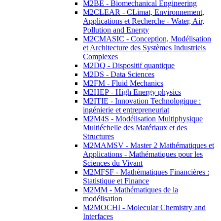
M2BE - Biomechanical Engineering
M2CLEAR - CLimat, Environnement,
Applications et Recherche - Water, Air,
Pollution and Energy
M2CMASIC - Conception, Modélisation
et Architecture des Systèmes Industriels
Complexes
M2DQ - Dispositif quantique
M2DS - Data Sciences
M2FM - Fluid Mechanics
M2HEP - High Energy physics
M2ITIE - Innovation Technologique :
ingénierie et entrepreneuriat
M2M4S - Modélisation Multiphysique
Multiéchelle des Matériaux et des
Structures
M2MAMSV - Master 2 Mathématiques et
Applications - Mathématiques pour les
Sciences du Vivant
M2MFSF - Mathématiques Financières :
Statistique et Finance
M2MM - Mathématiques de la
modélisation
M2MOCHI - Molecular Chemistry and
Interfaces