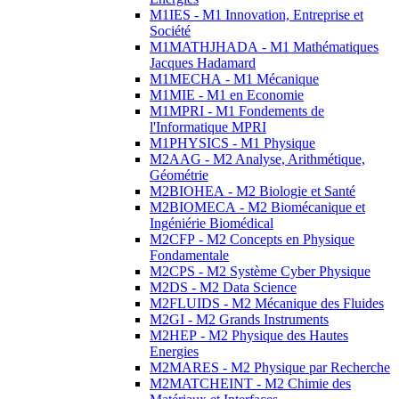
M1IES - M1 Innovation, Entreprise et
Société
M1MATHJHADA - M1 Mathématiques
Jacques Hadamard
M1MECHA - M1 Mécanique
M1MIE - M1 en Economie
M1MPRI - M1 Fondements de
l'Informatique MPRI
M1PHYSICS - M1 Physique
M2AAG - M2 Analyse, Arithmétique,
Géométrie
M2BIOHEA - M2 Biologie et Santé
M2BIOMECA - M2 Biomécanique et
Ingéniérie Biomédical
M2CFP - M2 Concepts en Physique
Fondamentale
M2CPS - M2 Système Cyber Physique
M2DS - M2 Data Science
M2FLUIDS - M2 Mécanique des Fluides
M2GI - M2 Grands Instruments
M2HEP - M2 Physique des Hautes
Energies
M2MARES - M2 Physique par Recherche
M2MATCHEINT - M2 Chimie des