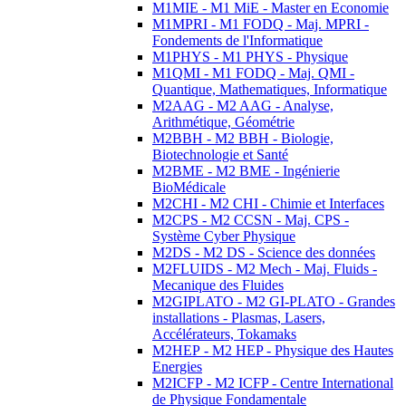
M1MIE - M1 MiE - Master en Economie
M1MPRI - M1 FODQ - Maj. MPRI -
Fondements de l'Informatique
M1PHYS - M1 PHYS - Physique
M1QMI - M1 FODQ - Maj. QMI -
Quantique, Mathematiques, Informatique
M2AAG - M2 AAG - Analyse,
Arithmétique, Géométrie
M2BBH - M2 BBH - Biologie,
Biotechnologie et Santé
M2BME - M2 BME - Ingénierie
BioMédicale
M2CHI - M2 CHI - Chimie et Interfaces
M2CPS - M2 CCSN - Maj. CPS -
Système Cyber Physique
M2DS - M2 DS - Science des données
M2FLUIDS - M2 Mech - Maj. Fluids -
Mecanique des Fluides
M2GIPLATO - M2 GI-PLATO - Grandes
installations - Plasmas, Lasers,
Accélérateurs, Tokamaks
M2HEP - M2 HEP - Physique des Hautes
Energies
M2ICFP - M2 ICFP - Centre International
de Physique Fondamentale