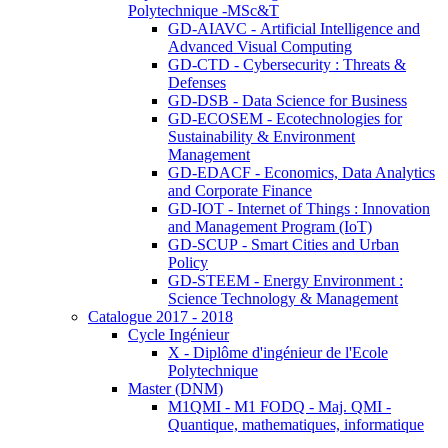
Polytechnique -MSc&T
GD-AIAVC - Artificial Intelligence and
Advanced Visual Computing
GD-CTD - Cybersecurity : Threats &
Defenses
GD-DSB - Data Science for Business
GD-ECOSEM - Ecotechnologies for
Sustainability & Environment
Management
GD-EDACF - Economics, Data Analytics
and Corporate Finance
GD-IOT - Internet of Things : Innovation
and Management Program (IoT)
GD-SCUP - Smart Cities and Urban
Policy
GD-STEEM - Energy Environment :
Science Technology & Management
Catalogue 2017 - 2018
Cycle Ingénieur
X - Diplôme d'ingénieur de l'Ecole
Polytechnique
Master (DNM)
M1QMI - M1 FODQ - Maj. QMI -
Quantique, mathematiques, informatique