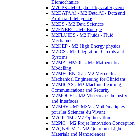
Biomechanics
M2CPS - M2 Cyber Physical System
M2DATAAI - M2 Data AI - Data and
Artificial Intelligence
M2DS - M2 Data Sciences
M2ENERG - M2 Énergie
M2FLUIDS - M2 Fluids - Fluid
Mechanics
M2HEP - M2 High Energy physics
M2ICS - M2 Integration, Circuits and
Systems
M2MATHMOD - M2 Mathematical
Modelling
M2MECENCLI - M2 Mecencli -
Mechanical Engineering for Clinicians
M2MICAS - M2 Machine Learning,
Communications and Security
M2MOCHI - M2 Molecular Chemistry
and Interfaces
M2MSV - M2 MSV - Mathématiques
pour les Sciences du Vivant
M2OPTIM - M2 Optimisation
M2PIC - M2 Projet Innovation Conception
M2QNSLMT - M2 Quantum, Light,
Materials and Nanosciences