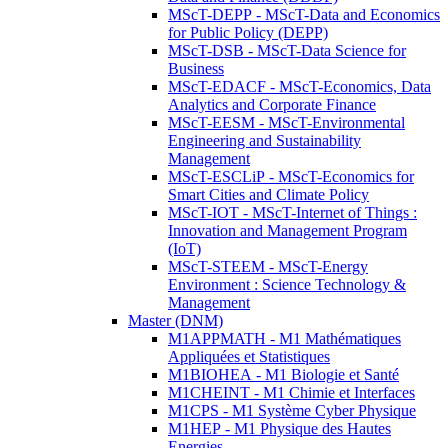
MScT-DEPP - MScT-Data and Economics
for Public Policy (DEPP)
MScT-DSB - MScT-Data Science for
Business
MScT-EDACF - MScT-Economics, Data
Analytics and Corporate Finance
MScT-EESM - MScT-Environmental
Engineering and Sustainability
Management
MScT-ESCLiP - MScT-Economics for
Smart Cities and Climate Policy
MScT-IOT - MScT-Internet of Things :
Innovation and Management Program
(IoT)
MScT-STEEM - MScT-Energy
Environment : Science Technology &
Management
Master (DNM)
M1APPMATH - M1 Mathématiques
Appliquées et Statistiques
M1BIOHEA - M1 Biologie et Santé
M1CHEINT - M1 Chimie et Interfaces
M1CPS - M1 Système Cyber Physique
M1HEP - M1 Physique des Hautes
Energies