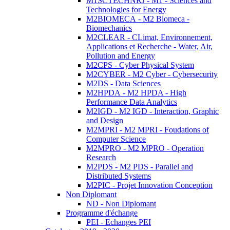
M1SCTECHNRJ - M1 - Sciences and
Technologies for Energy
M2BIOMECA - M2 Biomeca -
Biomechanics
M2CLEAR - CLimat, Environnement,
Applications et Recherche - Water, Air,
Pollution and Energy
M2CPS - Cyber Physical System
M2CYBER - M2 Cyber - Cybersecurity
M2DS - Data Sciences
M2HPDA - M2 HPDA - High
Performance Data Analytics
M2IGD - M2 IGD - Interaction, Graphic
and Design
M2MPRI - M2 MPRI - Foudations of
Computer Science
M2MPRO - M2 MPRO - Operation
Research
M2PDS - M2 PDS - Parallel and
Distributed Systems
M2PIC - Projet Innovation Conception
Non Diplomant
ND - Non Diplomant
Programme d'échange
PEI - Echanges PEI