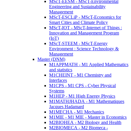
MScT-EESM - MScT-Environmental
Engineering and Sustainability
Management
MScT-ESCLiP - MScT-Economics for
Smart Cities and Climate Policy
MScT-IOT - MScT-Internet of Things :
Innovation and Management Program
(IoT)
MScT-STEEM - MScT-Energy
Environment : Science Technology &
Management
Master (DNM)
M1APPMATH - M1 Applied Mathematics
and statistics
M1CHEINT - M1 Chemistry and
Interfaces
M1CPS - M1 CPS - Cyber Physical
Systems
M1HEP - M1 High Energy Physics
M1MATHJHADA - M1 Mathematiques
Jacques Hadamard
M1MECHA - M1 Mechanics
M1MIE - M1 MIE - Master in Economics
M2BIOHEA - M2 Biology and Health
M2BIOMECA - M2 Biomeca -