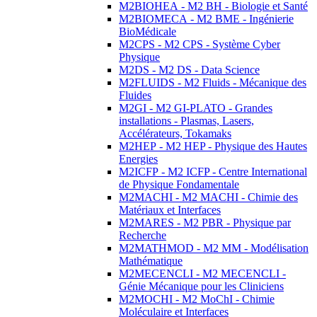
M2BIOHEA - M2 BH - Biologie et Santé
M2BIOMECA - M2 BME - Ingénierie
BioMédicale
M2CPS - M2 CPS - Système Cyber
Physique
M2DS - M2 DS - Data Science
M2FLUIDS - M2 Fluids - Mécanique des
Fluides
M2GI - M2 GI-PLATO - Grandes
installations - Plasmas, Lasers,
Accélérateurs, Tokamaks
M2HEP - M2 HEP - Physique des Hautes
Energies
M2ICFP - M2 ICFP - Centre International
de Physique Fondamentale
M2MACHI - M2 MACHI - Chimie des
Matériaux et Interfaces
M2MARES - M2 PBR - Physique par
Recherche
M2MATHMOD - M2 MM - Modélisation
Mathématique
M2MECENCLI - M2 MECENCLI -
Génie Mécanique pour les Cliniciens
M2MOCHI - M2 MoChI - Chimie
Moléculaire et Interfaces