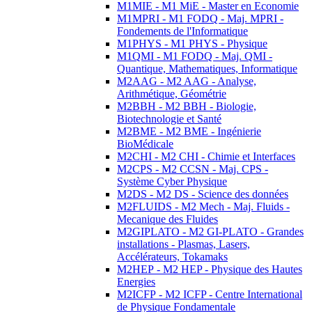
M1MIE - M1 MiE - Master en Economie
M1MPRI - M1 FODQ - Maj. MPRI -
Fondements de l'Informatique
M1PHYS - M1 PHYS - Physique
M1QMI - M1 FODQ - Maj. QMI -
Quantique, Mathematiques, Informatique
M2AAG - M2 AAG - Analyse,
Arithmétique, Géométrie
M2BBH - M2 BBH - Biologie,
Biotechnologie et Santé
M2BME - M2 BME - Ingénierie
BioMédicale
M2CHI - M2 CHI - Chimie et Interfaces
M2CPS - M2 CCSN - Maj. CPS -
Système Cyber Physique
M2DS - M2 DS - Science des données
M2FLUIDS - M2 Mech - Maj. Fluids -
Mecanique des Fluides
M2GIPLATO - M2 GI-PLATO - Grandes
installations - Plasmas, Lasers,
Accélérateurs, Tokamaks
M2HEP - M2 HEP - Physique des Hautes
Energies
M2ICFP - M2 ICFP - Centre International
de Physique Fondamentale