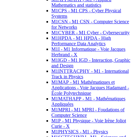
Mathematics and statistics
M1CPS - M1 CPS - Cyber Physical
Systems
M1CSN - M1 CSN - Computer Science
for Networks
M1CYBER - M1 Cyber - Cybersecurity
M1HPDA - M1 HPDA - High
Performance Data Analytics
M1I - M1 Informatique - Voie Jacques
Herbrand - X
M1IGD - M1 IGD - Interaction, Graphic
and Design
M1INTTRACPHY - M1 - International
Track in Physics
M1MAP - M1 Mathématiques et
Applications - Voie Jacques Hadamard -
École Polytechnique
M1MATHAPP - M1 - Mathématiques
Appliquées
M1MPRI - M1 MPRI - Foudations of
Computer Science
M1P - M1 Physique - Voie Irène Joliot
Curie - X
M1PHYSICS - M1 - Physics