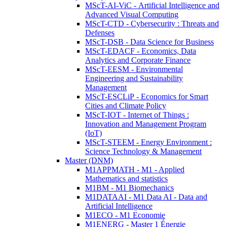
MScT-AI-ViC - Artificial Intelligence and
Advanced Visual Computing
MScT-CTD - Cybersecurity : Threats and
Defenses
MScT-DSB - Data Science for Business
MScT-EDACF - Economics, Data
Analytics and Corporate Finance
MScT-EESM - Environmental
Engineering and Sustainability
Management
MScT-ESCLiP - Economics for Smart
Cities and Climate Policy
MScT-IOT - Internet of Things :
Innovation and Management Program
(IoT)
MScT-STEEM - Energy Environment :
Science Technology & Management
Master (DNM)
M1APPMATH - M1 - Applied
Mathematics and statistics
M1BM - M1 Biomechanics
M1DATAAI - M1 Data AI - Data and
Artificial Intelligence
M1ECO - M1 Economie
M1ENERG - Master 1 Énergie