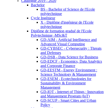
Catalogue 2019 - 2020
Bachelor
BS - Bachelor of Science de l'Ecole
polytechnique
Cycle Ingénieur
X - Diplôme d'ingénieur de l'Ecole
polytechnique
Diplôme de formation gradué de l'Ecole
Polytechnique -MSc&T
GD-AIM - Artificial Intelligence and
Advanced Visual Computing
GD-CYBSEC - Cybersecurity : Threats
and Defenses
GD-DSB - Data Science for Business
GD-EDCF - Economics, Data Analytics
and Corporate Finance
GD-EESTM - Energy Environment :
Science Technology & Management
GD-ESEM - Ecotechnologies for
Sustainability & Environment
Management
GD-IOT - Internet of Things : Innovation
and Management Program (IoT)
GD-SCUP - Smart Cities and Urban
Policy