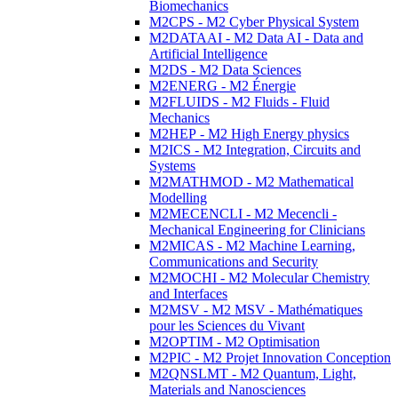
Biomechanics
M2CPS - M2 Cyber Physical System
M2DATAAI - M2 Data AI - Data and
Artificial Intelligence
M2DS - M2 Data Sciences
M2ENERG - M2 Énergie
M2FLUIDS - M2 Fluids - Fluid
Mechanics
M2HEP - M2 High Energy physics
M2ICS - M2 Integration, Circuits and
Systems
M2MATHMOD - M2 Mathematical
Modelling
M2MECENCLI - M2 Mecencli -
Mechanical Engineering for Clinicians
M2MICAS - M2 Machine Learning,
Communications and Security
M2MOCHI - M2 Molecular Chemistry
and Interfaces
M2MSV - M2 MSV - Mathématiques
pour les Sciences du Vivant
M2OPTIM - M2 Optimisation
M2PIC - M2 Projet Innovation Conception
M2QNSLMT - M2 Quantum, Light,
Materials and Nanosciences