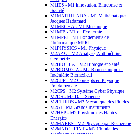
M1IES - M1 Innovation, Entreprise et
Société
M1MATHJHADA - M1 Mathématiques
Jacques Hadamard
M1MECHA - M1 Mécanique
M1MIE - M1 en Economie
M1MPRI - M1 Fondements de
l'Informatique MPRI
M1PHYSICS - M1 Physique
M2AAG - M2 Analyse, Arithmétique,
Géométrie
M2BIOHEA - M2 Biologie et Santé
M2BIOMECA - M2 Biomécanique et
Ingéniérie Biomédical
M2CFP - M2 Concepts en Physique
Fondamentale
M2CPS - M2 Système Cyber Physique
M2DS - M2 Data Science
M2FLUIDS - M2 Mécanique des Fluides
M2GI - M2 Grands Instruments
M2HEP - M2 Physique des Hautes
Energies
M2MARES - M2 Physique par Recherche
M2MATCHEINT - M2 Chimie des