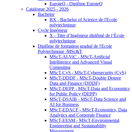
EuroteQ - Diplôme EuroteQ
Catalogue 2025 - 2026
Bachelor
BX - Bachelor of Science de l'Ecole
polytechnique
Cycle Ingénieur
X - Titre d’Ingénieur diplômé de l’École
polytechnique
Diplôme de formation gradué de l'Ecole
Polytechnique -MSc&T
MScT-AI-ViC - MScT-Artificial
Intelligence and Advanced Visual
Computing
MScT-CyS - MScT-Cybersecurity (CyS)
MScT-DDDF - MScT-Double Degree
Data and Finance (DDDF)
MScT-DEPP - MScT-Data and Economics
for Public Policy (DEPP)
MScT-DSAIB - MScT-Data Science and
AI for Business
MScT-EDACF - MScT-Economics, Data
Analytics and Corporate Finance
MScT-EESM - MScT-Environmental
Engineering and Sustainability
Management