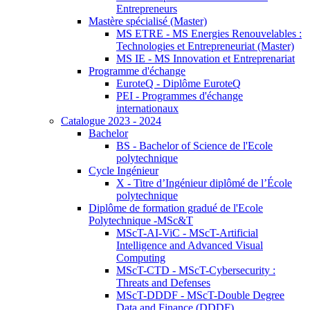
Entrepreneurs
Mastère spécialisé (Master)
MS ETRE - MS Energies Renouvelables :
Technologies et Entrepreneuriat (Master)
MS IE - MS Innovation et Entreprenariat
Programme d'échange
EuroteQ - Diplôme EuroteQ
PEI - Programmes d'échange
internationaux
Catalogue 2023 - 2024
Bachelor
BS - Bachelor of Science de l'Ecole
polytechnique
Cycle Ingénieur
X - Titre d’Ingénieur diplômé de l’École
polytechnique
Diplôme de formation gradué de l'Ecole
Polytechnique -MSc&T
MScT-AI-ViC - MScT-Artificial
Intelligence and Advanced Visual
Computing
MScT-CTD - MScT-Cybersecurity :
Threats and Defenses
MScT-DDDF - MScT-Double Degree
Data and Finance (DDDF)