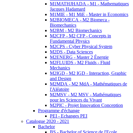
M1MATHJHADA - M1 - Mathematiques
Jacques Hadamard
M1MIE - M1 MiE - Master in Economics
M2BIOMECA - M2 Biomeca -
Biomechanics
M2BM - M2 Biomechanics
M2CFP - M2 CFP - Concepts in
Fundamental Physics
M2CPS - Cyber Physical System
M2DS - Data Sciences
M2ENERG - Master 2 Énergie
M2FLUIDS - M2 Fluids - Fluid
Mechanics
M2IGD - M2 IGD - Interaction, Graphic
and Design
M2MDA - M2 MdA - Mathématiques de
l'Aléatoire
M2MSV - M2 MSV - Mathématiques
pour les Sciences du Vivant
M2PIC - Projet Innovation Conception
Programme d'échange
PEI - Echanges PEI
Catalogue 2020 - 2021
Bachelor
BS - Bachelor of Science de l'Ecole