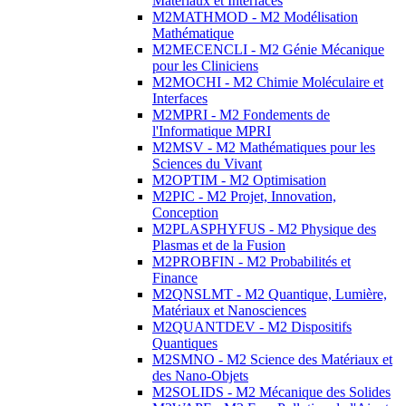
Matériaux et Interfaces
M2MATHMOD - M2 Modélisation
Mathématique
M2MECENCLI - M2 Génie Mécanique
pour les Cliniciens
M2MOCHI - M2 Chimie Moléculaire et
Interfaces
M2MPRI - M2 Fondements de
l'Informatique MPRI
M2MSV - M2 Mathématiques pour les
Sciences du Vivant
M2OPTIM - M2 Optimisation
M2PIC - M2 Projet, Innovation,
Conception
M2PLASPHYFUS - M2 Physique des
Plasmas et de la Fusion
M2PROBFIN - M2 Probabilités et
Finance
M2QNSLMT - M2 Quantique, Lumière,
Matériaux et Nanosciences
M2QUANTDEV - M2 Dispositifs
Quantiques
M2SMNO - M2 Science des Matériaux et
des Nano-Objets
M2SOLIDS - M2 Mécanique des Solides