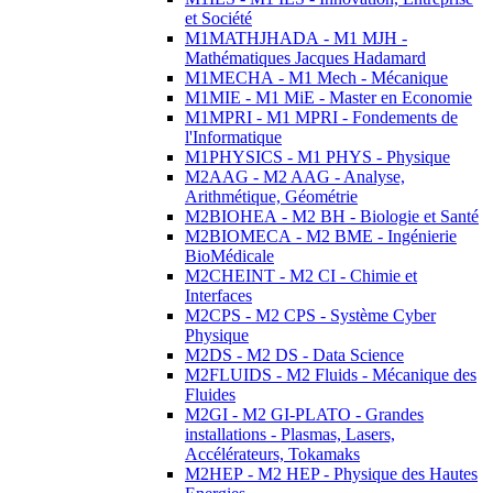
et Société
M1MATHJHADA - M1 MJH -
Mathématiques Jacques Hadamard
M1MECHA - M1 Mech - Mécanique
M1MIE - M1 MiE - Master en Economie
M1MPRI - M1 MPRI - Fondements de
l'Informatique
M1PHYSICS - M1 PHYS - Physique
M2AAG - M2 AAG - Analyse,
Arithmétique, Géométrie
M2BIOHEA - M2 BH - Biologie et Santé
M2BIOMECA - M2 BME - Ingénierie
BioMédicale
M2CHEINT - M2 CI - Chimie et
Interfaces
M2CPS - M2 CPS - Système Cyber
Physique
M2DS - M2 DS - Data Science
M2FLUIDS - M2 Fluids - Mécanique des
Fluides
M2GI - M2 GI-PLATO - Grandes
installations - Plasmas, Lasers,
Accélérateurs, Tokamaks
M2HEP - M2 HEP - Physique des Hautes