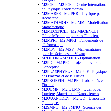
Energies
M2ICFP - M2 ICFP - Centre International
de Physique Fondamentale
M2MARES - M2 PBR - Physique par
Recherche
M2MATHMOD - M2 MM - Modélisation
Mathématique
M2MECENCLI - M2 MECENCLI -
Génie Mécanique pour les Cliniciens
M2MPRI - M2 MPRI - Fondements de
l'Informatique
M2MSV - M2 MSV - Mathématiques
pour les Sciences du Vivant
M2OPTIM - M2 OPT - Optimisation
M2PIC - M2 PIC - Projet, Innovation,
Conception
M2PLASPHYFUS - M2 PPF - Physique
des Plasmas et de la Fusion
M2PROBFIN - M2 PF - Probabilités et
Finance
M2QLMN - M2 QLMN - Quantique,
Lumière, Matériaux et Nanosciences
M2QUANTDEV - M2 QD - Dispositifs
Quantiques
M2SMNO - M2 SMNO - Science des