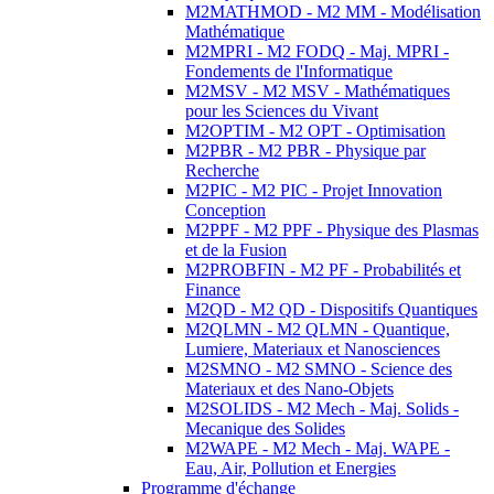
M2MATHMOD - M2 MM - Modélisation
Mathématique
M2MPRI - M2 FODQ - Maj. MPRI -
Fondements de l'Informatique
M2MSV - M2 MSV - Mathématiques
pour les Sciences du Vivant
M2OPTIM - M2 OPT - Optimisation
M2PBR - M2 PBR - Physique par
Recherche
M2PIC - M2 PIC - Projet Innovation
Conception
M2PPF - M2 PPF - Physique des Plasmas
et de la Fusion
M2PROBFIN - M2 PF - Probabilités et
Finance
M2QD - M2 QD - Dispositifs Quantiques
M2QLMN - M2 QLMN - Quantique,
Lumiere, Materiaux et Nanosciences
M2SMNO - M2 SMNO - Science des
Materiaux et des Nano-Objets
M2SOLIDS - M2 Mech - Maj. Solids -
Mecanique des Solides
M2WAPE - M2 Mech - Maj. WAPE -
Eau, Air, Pollution et Energies
Programme d'échange