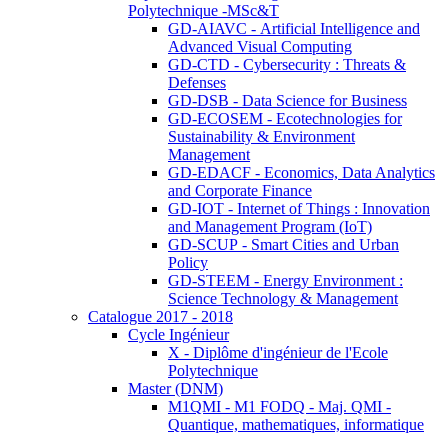
Polytechnique -MSc&T
GD-AIAVC - Artificial Intelligence and
Advanced Visual Computing
GD-CTD - Cybersecurity : Threats &
Defenses
GD-DSB - Data Science for Business
GD-ECOSEM - Ecotechnologies for
Sustainability & Environment
Management
GD-EDACF - Economics, Data Analytics
and Corporate Finance
GD-IOT - Internet of Things : Innovation
and Management Program (IoT)
GD-SCUP - Smart Cities and Urban
Policy
GD-STEEM - Energy Environment :
Science Technology & Management
Catalogue 2017 - 2018
Cycle Ingénieur
X - Diplôme d'ingénieur de l'Ecole
Polytechnique
Master (DNM)
M1QMI - M1 FODQ - Maj. QMI -
Quantique, mathematiques, informatique