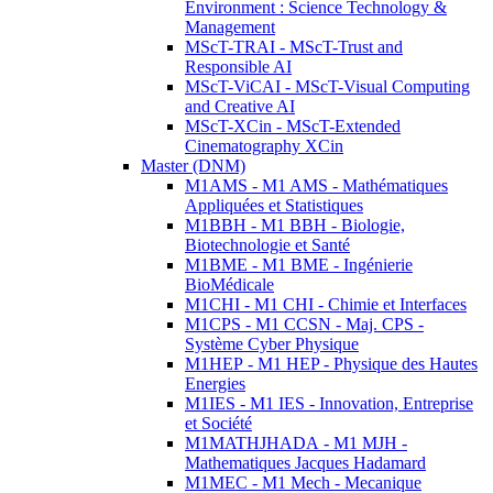
Environment : Science Technology &
Management
MScT-TRAI - MScT-Trust and
Responsible AI
MScT-ViCAI - MScT-Visual Computing
and Creative AI
MScT-XCin - MScT-Extended
Cinematography XCin
Master (DNM)
M1AMS - M1 AMS - Mathématiques
Appliquées et Statistiques
M1BBH - M1 BBH - Biologie,
Biotechnologie et Santé
M1BME - M1 BME - Ingénierie
BioMédicale
M1CHI - M1 CHI - Chimie et Interfaces
M1CPS - M1 CCSN - Maj. CPS -
Système Cyber Physique
M1HEP - M1 HEP - Physique des Hautes
Energies
M1IES - M1 IES - Innovation, Entreprise
et Société
M1MATHJHADA - M1 MJH -
Mathematiques Jacques Hadamard
M1MEC - M1 Mech - Mecanique