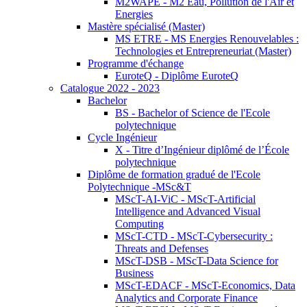
M2WAPE - M2 Eau, Pollution de l'Air et
Energies
Mastère spécialisé (Master)
MS ETRE - MS Energies Renouvelables :
Technologies et Entrepreneuriat (Master)
Programme d'échange
EuroteQ - Diplôme EuroteQ
Catalogue 2022 - 2023
Bachelor
BS - Bachelor of Science de l'Ecole
polytechnique
Cycle Ingénieur
X - Titre d’Ingénieur diplômé de l’École
polytechnique
Diplôme de formation gradué de l'Ecole
Polytechnique -MSc&T
MScT-AI-ViC - MScT-Artificial
Intelligence and Advanced Visual
Computing
MScT-CTD - MScT-Cybersecurity :
Threats and Defenses
MScT-DSB - MScT-Data Science for
Business
MScT-EDACF - MScT-Economics, Data
Analytics and Corporate Finance