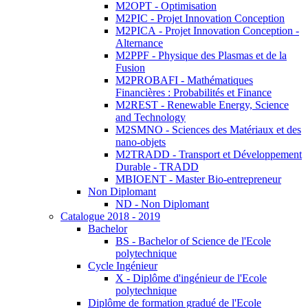
M2OPT - Optimisation
M2PIC - Projet Innovation Conception
M2PICA - Projet Innovation Conception -
Alternance
M2PPF - Physique des Plasmas et de la
Fusion
M2PROBAFI - Mathématiques
Financières : Probabilités et Finance
M2REST - Renewable Energy, Science
and Technology
M2SMNO - Sciences des Matériaux et des
nano-objets
M2TRADD - Transport et Développement
Durable - TRADD
MBIOENT - Master Bio-entrepreneur
Non Diplomant
ND - Non Diplomant
Catalogue 2018 - 2019
Bachelor
BS - Bachelor of Science de l'Ecole
polytechnique
Cycle Ingénieur
X - Diplôme d'ingénieur de l'Ecole
polytechnique
Diplôme de formation gradué de l'Ecole