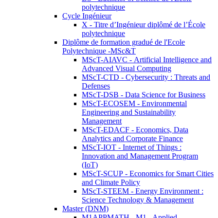
polytechnique
Cycle Ingénieur
X - Titre d’Ingénieur diplômé de l’École
polytechnique
Diplôme de formation gradué de l'Ecole
Polytechnique -MSc&T
MScT-AIAVC - Artificial Intelligence and
Advanced Visual Computing
MScT-CTD - Cybersecurity : Threats and
Defenses
MScT-DSB - Data Science for Business
MScT-ECOSEM - Environmental
Engineering and Sustainability
Management
MScT-EDACF - Economics, Data
Analytics and Corporate Finance
MScT-IOT - Internet of Things :
Innovation and Management Program
(IoT)
MScT-SCUP - Economics for Smart Cities
and Climate Policy
MScT-STEEM - Energy Environment :
Science Technology & Management
Master (DNM)
M1APPMATH - M1 - Applied