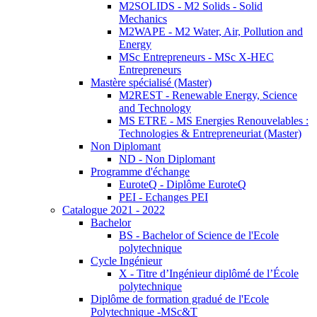
M2SOLIDS - M2 Solids - Solid
Mechanics
M2WAPE - M2 Water, Air, Pollution and
Energy
MSc Entrepreneurs - MSc X-HEC
Entrepreneurs
Mastère spécialisé (Master)
M2REST - Renewable Energy, Science
and Technology
MS ETRE - MS Energies Renouvelables :
Technologies & Entrepreneuriat (Master)
Non Diplomant
ND - Non Diplomant
Programme d'échange
EuroteQ - Diplôme EuroteQ
PEI - Echanges PEI
Catalogue 2021 - 2022
Bachelor
BS - Bachelor of Science de l'Ecole
polytechnique
Cycle Ingénieur
X - Titre d’Ingénieur diplômé de l’École
polytechnique
Diplôme de formation gradué de l'Ecole
Polytechnique -MSc&T