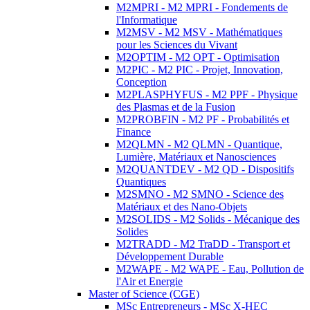
M2MPRI - M2 MPRI - Fondements de
l'Informatique
M2MSV - M2 MSV - Mathématiques
pour les Sciences du Vivant
M2OPTIM - M2 OPT - Optimisation
M2PIC - M2 PIC - Projet, Innovation,
Conception
M2PLASPHYFUS - M2 PPF - Physique
des Plasmas et de la Fusion
M2PROBFIN - M2 PF - Probabilités et
Finance
M2QLMN - M2 QLMN - Quantique,
Lumière, Matériaux et Nanosciences
M2QUANTDEV - M2 QD - Dispositifs
Quantiques
M2SMNO - M2 SMNO - Science des
Matériaux et des Nano-Objets
M2SOLIDS - M2 Solids - Mécanique des
Solides
M2TRADD - M2 TraDD - Transport et
Développement Durable
M2WAPE - M2 WAPE - Eau, Pollution de
l'Air et Energie
Master of Science (CGE)
MSc Entrepreneurs - MSc X-HEC