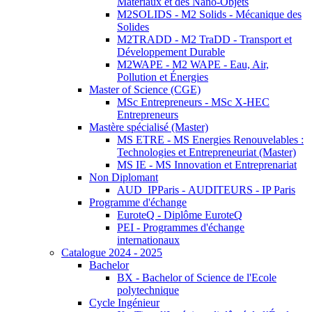
Matériaux et des Nano-Objets
M2SOLIDS - M2 Solids - Mécanique des
Solides
M2TRADD - M2 TraDD - Transport et
Développement Durable
M2WAPE - M2 WAPE - Eau, Air,
Pollution et Énergies
Master of Science (CGE)
MSc Entrepreneurs - MSc X-HEC
Entrepreneurs
Mastère spécialisé (Master)
MS ETRE - MS Energies Renouvelables :
Technologies et Entrepreneuriat (Master)
MS IE - MS Innovation et Entreprenariat
Non Diplomant
AUD_IPParis - AUDITEURS - IP Paris
Programme d'échange
EuroteQ - Diplôme EuroteQ
PEI - Programmes d'échange
internationaux
Catalogue 2024 - 2025
Bachelor
BX - Bachelor of Science de l'Ecole
polytechnique
Cycle Ingénieur