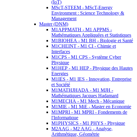
(IoT)
MScT-STEEM - MScT-Energy
Environment : Science Technology &
Management
Master (DNM)
M1APPMATH - M1 APPMS -
Mathématiques Appliquées et Statistiques
M1BIOHEA - M1 BH - Biologie et Santé
M1CHEINT - M1 CI - Chimie et
Interfaces
M1CPS - M1 CPS - Système Cyber
Physique
M1HEP - M1 HEP - Physique des Hautes
Energies
M1IES - M1 IES - Innovation, Entreprise
et Société
M1MATHJHADA - M1 MJH -
Mathématiques Jacques Hadamard
M1MECHA - M1 Mech - Mécanique
M1MIE - M1 MiE - Master en Economie
M1MPRI - M1 MPRI - Fondements de
l'Informatique
M1PHYSICS - M1 PHYS - Physique
M2AAG - M2 AAG - Analyse,
Arithmétique, Géométrie