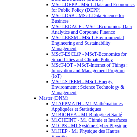
MScT-DEPP - MScT-Data and Economics
for Public Policy (DEPP)
MScT-DSB - MScT-Data Science for
Business
MScT-EDACF - MScT-Economics, Data
Analytics and Corporate Finance
MScT-EESM - MScT-Environmental
Engineering and Sustainability
Management
MScT-ESCLiP - MScT-Economics for
Smart Cities and Climate Policy
MScT-IOT - MScT-Internet of Things :
Innovation and Management Program
(IoT)
MScT-STEEM - MScT-Energy
Environment : Science Technology &
Management
Master (DNM)
M1APPMATH - M1 Mathématiques
Appliquées et Statistiques
M1BIOHEA - M1 Biologie et Santé
M1CHEINT - M1 Chimie et Interfaces
M1CPS - M1 Système Cyber Physique
M1HEP - M1 Physique des Hautes
Energies