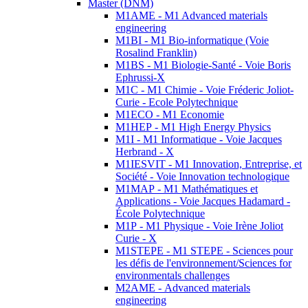
Master (DNM)
M1AME - M1 Advanced materials
engineering
M1BI - M1 Bio-informatique (Voie
Rosalind Franklin)
M1BS - M1 Biologie-Santé - Voie Boris
Ephrussi-X
M1C - M1 Chimie - Voie Fréderic Joliot-
Curie - Ecole Polytechnique
M1ECO - M1 Economie
M1HEP - M1 High Energy Physics
M1I - M1 Informatique - Voie Jacques
Herbrand - X
M1IESVIT - M1 Innovation, Entreprise, et
Société - Voie Innovation technologique
M1MAP - M1 Mathématiques et
Applications - Voie Jacques Hadamard -
École Polytechnique
M1P - M1 Physique - Voie Irène Joliot
Curie - X
M1STEPE - M1 STEPE - Sciences pour
les défis de l'environnement/Sciences for
environmentals challenges
M2AME - Advanced materials
engineering