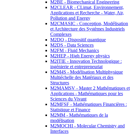
M2BE - Biomechanical Engineering
M2CLEAR - CLimat, Environnement,
Applications et Recherche - Water, Air,
Pollution and Energy
M2CMASIC - Conception, Modélisation
et Architecture des Systèmes Industriels
Complexes
M2DQ - Dispositif quantique
M2DS - Data Sciences
M2FM - Fluid Mechanics
M2HEP - High Energy physics
M2ITIE - Innovation Technologique :
ingénierie et entrepreneuriat
M2M4S - Modélisation Multiphysique
Multiéchelle des Matériaux et des
Structures
M2MAMSV - Master 2 Mathématiques et
Applications - Mathématiques pour les
Sciences du Vivant
M2MFSF - Mathématiques Financières :
Statistique et Finance
M2MM - Mathématiques de la
modélisation
M2MOCHI - Molecular Chemistry and
Interfaces