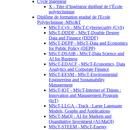
Cycle Ingénieur
X - Titre d’Ingénieur diplômé de l’École
polytechnique
Diplôme de formation gradué de l'Ecole
Polytechnique -MSc&T
MScT-CyS - MScT-Cybersecurity (CyS)
MScT-DDDF - MScT-Double Degree
Data and Finance (DDDF)
MScT-DEPP - MScT-Data and Economics
for Public Policy (DEPP)
MScT-DSAIB - MScT-Data Science and
AI for Business
MScT-EDACF - MScT-Economics, Data
Analytics and Corporate Finance
MScT-EESM - MScT-Environmental
Engineering and Sustainability
Management
MScT-IOT - MScT-Internet of Things :
Innovation and Management Program
(IoT)
MScT-LLGA - Track : Large Language
Models, Graphs and Applications
MScT-MaQI - AI for Markets and
Quantitative Investment (AI-MaQI)
MScT-STEEM - MScT-Energy