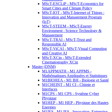
MScT-ESCLiP - MScT-Economics for
Smart Cities and Climate Policy
MScT-IOT - MScT-Internet of Things :
Innovation and Management Program
(IoT)
MScT-STEEM - MScT-Energy
Environment : Science Technology &
Management
MScT-TRAI - MScT-Trust and
Responsible AI
MScT-ViCAI - MScT-Visual Computing
and Creative AI
MScT-XCin - MScT-Extended
Cinematography XCin
Master (DNM)
M1APPMATH - M1 APPMS -
Mathématiques Appliquées et Statistiques
M1BIOHEA - M1 BH - Biologie et Santé
M1CHEINT - M1 CI - Chimie et
Interfaces
M1CPS - M1 CPS - Système Cyber
Physique
M1HEP - M1 HEP - Physique des Hautes
Energies
M1IES - M1 IES - Innovation, Entreprise