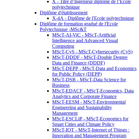
X - Titre d’Ingénieur diplômé de l’École
polytechnique
Diplôme d'établissement
X-4A - Diplôme de l'Ecole polytechnique
Diplôme de formation gradué de l'Ecole
Polytechnique -MSc&T
MScT-AI-ViC - MScT-Artificial
Intelligence and Advanced Visual
Computing
MScT-CyS - MScT-Cybersecurity (CyS)
MScT-DDDF - MScT-Double Degree
Data and Finance (DDDF)
MScT-DEPP - MScT-Data and Economics
for Public Policy (DEPP)
MScT-DSB - MScT-Data Science for
Business
MScT-EDACF - MScT-Economics, Data
Analytics and Corporate Finance
MScT-EESM - MScT-Environmental
Engineering and Sustainability
Management
MScT-ESCLiP - MScT-Economics for
Smart Cities and Climate Policy
MScT-IOT - MScT-Internet of Things :
Innovation and Management Program