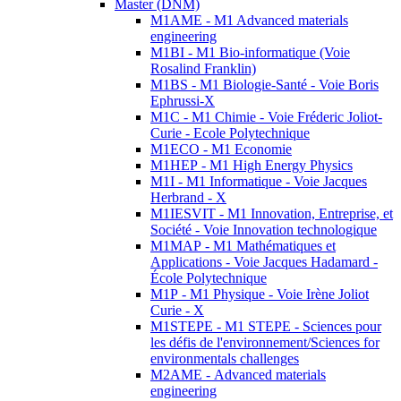
Master (DNM)
M1AME - M1 Advanced materials
engineering
M1BI - M1 Bio-informatique (Voie
Rosalind Franklin)
M1BS - M1 Biologie-Santé - Voie Boris
Ephrussi-X
M1C - M1 Chimie - Voie Fréderic Joliot-
Curie - Ecole Polytechnique
M1ECO - M1 Economie
M1HEP - M1 High Energy Physics
M1I - M1 Informatique - Voie Jacques
Herbrand - X
M1IESVIT - M1 Innovation, Entreprise, et
Société - Voie Innovation technologique
M1MAP - M1 Mathématiques et
Applications - Voie Jacques Hadamard -
École Polytechnique
M1P - M1 Physique - Voie Irène Joliot
Curie - X
M1STEPE - M1 STEPE - Sciences pour
les défis de l'environnement/Sciences for
environmentals challenges
M2AME - Advanced materials
engineering