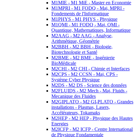
M1MIE - M1 MiE - Master en Economie
M1MPRI - M1 FODQ - Maj. MPRI -
Fondements de l'Informatique
M1PHYS - M1 PHYS - Physique
M1QMI - M1 FODQ - Maj. QMI -
Quantique, Mathematiques, Informatique
M2AAG - M2 AAG - Analyse,
Arithmétique, Géométrie
M2BBH - M2 BBH - Biologie,
Biotechnologie et Santé
M2BME - M2 BME - Ingénierie
BioMédicale
M2CHI - M2 CHI - Chimie et Interfaces
M2CPS - M2 CCSN - Maj. CPS -
Système Cyber Physique
M2DS - M2 DS - Science des données
M2FLUIDS - M2 Mech - Maj. Fluids -
Mecanique des Fluides
M2GIPLATO - M2 GI-PLATO - Grandes
installations - Plasmas, Lasers,
Accélérateurs, Tokamaks
M2HEP - M2 HEP - Physique des Hautes
Energies
M2ICFP - M2 ICFP - Centre International
de Physique Fondamentale