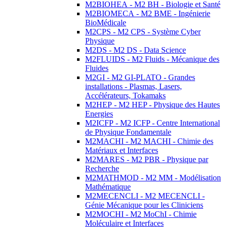
M2BIOHEA - M2 BH - Biologie et Santé
M2BIOMECA - M2 BME - Ingénierie
BioMédicale
M2CPS - M2 CPS - Système Cyber
Physique
M2DS - M2 DS - Data Science
M2FLUIDS - M2 Fluids - Mécanique des
Fluides
M2GI - M2 GI-PLATO - Grandes
installations - Plasmas, Lasers,
Accélérateurs, Tokamaks
M2HEP - M2 HEP - Physique des Hautes
Energies
M2ICFP - M2 ICFP - Centre International
de Physique Fondamentale
M2MACHI - M2 MACHI - Chimie des
Matériaux et Interfaces
M2MARES - M2 PBR - Physique par
Recherche
M2MATHMOD - M2 MM - Modélisation
Mathématique
M2MECENCLI - M2 MECENCLI -
Génie Mécanique pour les Cliniciens
M2MOCHI - M2 MoChI - Chimie
Moléculaire et Interfaces