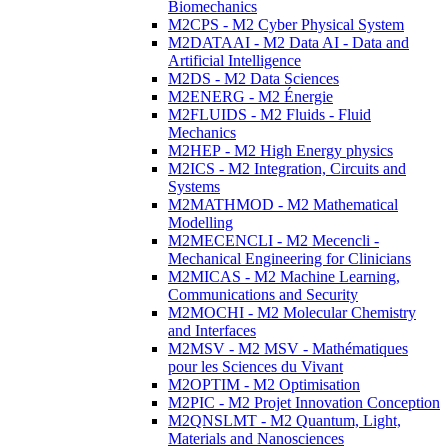
Biomechanics
M2CPS - M2 Cyber Physical System
M2DATAAI - M2 Data AI - Data and
Artificial Intelligence
M2DS - M2 Data Sciences
M2ENERG - M2 Énergie
M2FLUIDS - M2 Fluids - Fluid
Mechanics
M2HEP - M2 High Energy physics
M2ICS - M2 Integration, Circuits and
Systems
M2MATHMOD - M2 Mathematical
Modelling
M2MECENCLI - M2 Mecencli -
Mechanical Engineering for Clinicians
M2MICAS - M2 Machine Learning,
Communications and Security
M2MOCHI - M2 Molecular Chemistry
and Interfaces
M2MSV - M2 MSV - Mathématiques
pour les Sciences du Vivant
M2OPTIM - M2 Optimisation
M2PIC - M2 Projet Innovation Conception
M2QNSLMT - M2 Quantum, Light,
Materials and Nanosciences