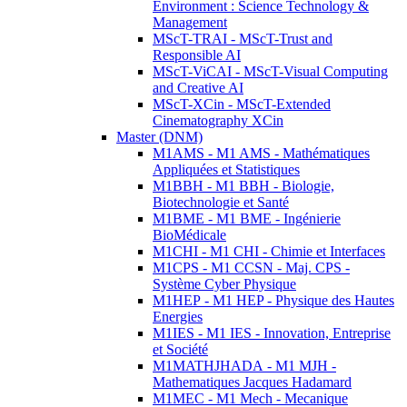
Environment : Science Technology &
Management
MScT-TRAI - MScT-Trust and
Responsible AI
MScT-ViCAI - MScT-Visual Computing
and Creative AI
MScT-XCin - MScT-Extended
Cinematography XCin
Master (DNM)
M1AMS - M1 AMS - Mathématiques
Appliquées et Statistiques
M1BBH - M1 BBH - Biologie,
Biotechnologie et Santé
M1BME - M1 BME - Ingénierie
BioMédicale
M1CHI - M1 CHI - Chimie et Interfaces
M1CPS - M1 CCSN - Maj. CPS -
Système Cyber Physique
M1HEP - M1 HEP - Physique des Hautes
Energies
M1IES - M1 IES - Innovation, Entreprise
et Société
M1MATHJHADA - M1 MJH -
Mathematiques Jacques Hadamard
M1MEC - M1 Mech - Mecanique