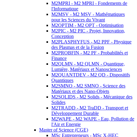
M2MPRI - M2 MPRI - Fondements de
l'Informatique
M2MSV - M2 MSV - Mathématiques
pour les Sciences du Vivant
M2OPTIM - M2 OPT - Optimisation
M2PIC - M2 PIC - Projet, Innovation,
Conception
M2PLASPHYFUS - M2 PPF - Physique
des Plasmas et de la Fusion
M2PROBFIN - M2 PF - Probabilités et
Finance
M2QLMN - M2 QLMN - Quantique,
Lumière, Matériaux et Nanosciences
M2QUANTDEV - M2 QD - Dispositifs
Quantiques
M2SMNO - M2 SMNO - Science des
Matériaux et des Nano-Objets
M2SOLIDS - M2 Solids - Mécanique des
Solides
M2TRADD - M2 TraDD - Transport et
Développement Durable
M2WAPE - M2 WAPE - Eau, Pollution de
l'Air et Energie
Master of Science (CGE)
MSc Entrepreneurs - MSc X-HEC