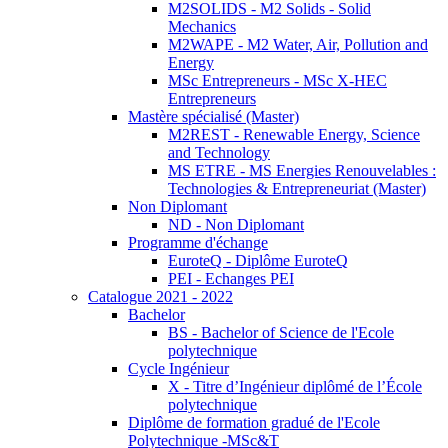
M2SOLIDS - M2 Solids - Solid
Mechanics
M2WAPE - M2 Water, Air, Pollution and
Energy
MSc Entrepreneurs - MSc X-HEC
Entrepreneurs
Mastère spécialisé (Master)
M2REST - Renewable Energy, Science
and Technology
MS ETRE - MS Energies Renouvelables :
Technologies & Entrepreneuriat (Master)
Non Diplomant
ND - Non Diplomant
Programme d'échange
EuroteQ - Diplôme EuroteQ
PEI - Echanges PEI
Catalogue 2021 - 2022
Bachelor
BS - Bachelor of Science de l'Ecole
polytechnique
Cycle Ingénieur
X - Titre d’Ingénieur diplômé de l’École
polytechnique
Diplôme de formation gradué de l'Ecole
Polytechnique -MSc&T