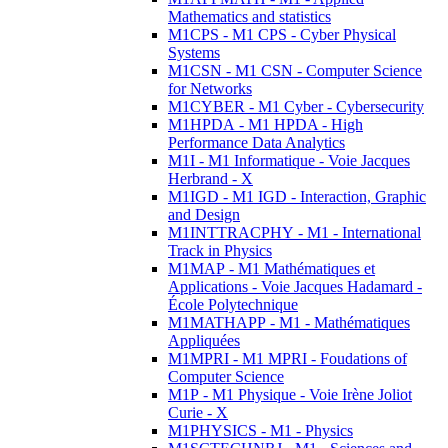
Mathematics and statistics
M1CPS - M1 CPS - Cyber Physical
Systems
M1CSN - M1 CSN - Computer Science
for Networks
M1CYBER - M1 Cyber - Cybersecurity
M1HPDA - M1 HPDA - High
Performance Data Analytics
M1I - M1 Informatique - Voie Jacques
Herbrand - X
M1IGD - M1 IGD - Interaction, Graphic
and Design
M1INTTRACPHY - M1 - International
Track in Physics
M1MAP - M1 Mathématiques et
Applications - Voie Jacques Hadamard -
École Polytechnique
M1MATHAPP - M1 - Mathématiques
Appliquées
M1MPRI - M1 MPRI - Foudations of
Computer Science
M1P - M1 Physique - Voie Irène Joliot
Curie - X
M1PHYSICS - M1 - Physics