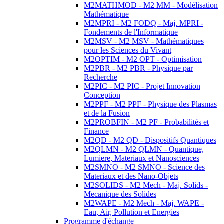
M2MATHMOD - M2 MM - Modélisation
Mathématique
M2MPRI - M2 FODQ - Maj. MPRI -
Fondements de l'Informatique
M2MSV - M2 MSV - Mathématiques
pour les Sciences du Vivant
M2OPTIM - M2 OPT - Optimisation
M2PBR - M2 PBR - Physique par
Recherche
M2PIC - M2 PIC - Projet Innovation
Conception
M2PPF - M2 PPF - Physique des Plasmas
et de la Fusion
M2PROBFIN - M2 PF - Probabilités et
Finance
M2QD - M2 QD - Dispositifs Quantiques
M2QLMN - M2 QLMN - Quantique,
Lumiere, Materiaux et Nanosciences
M2SMNO - M2 SMNO - Science des
Materiaux et des Nano-Objets
M2SOLIDS - M2 Mech - Maj. Solids -
Mecanique des Solides
M2WAPE - M2 Mech - Maj. WAPE -
Eau, Air, Pollution et Energies
Programme d'échange