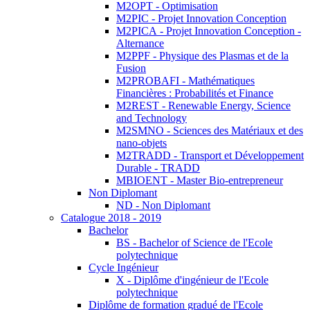
M2OPT - Optimisation
M2PIC - Projet Innovation Conception
M2PICA - Projet Innovation Conception -
Alternance
M2PPF - Physique des Plasmas et de la
Fusion
M2PROBAFI - Mathématiques
Financières : Probabilités et Finance
M2REST - Renewable Energy, Science
and Technology
M2SMNO - Sciences des Matériaux et des
nano-objets
M2TRADD - Transport et Développement
Durable - TRADD
MBIOENT - Master Bio-entrepreneur
Non Diplomant
ND - Non Diplomant
Catalogue 2018 - 2019
Bachelor
BS - Bachelor of Science de l'Ecole
polytechnique
Cycle Ingénieur
X - Diplôme d'ingénieur de l'Ecole
polytechnique
Diplôme de formation gradué de l'Ecole