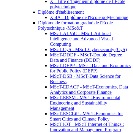
X - Titre d’Ingénieur diplômé de l’École
polytechnique
Diplôme d'établissement
X-4A - Diplôme de l'Ecole polytechnique
Diplôme de formation gradué de l'Ecole
Polytechnique -MSc&T
MScT-AI-ViC - MScT-Artificial
Intelligence and Advanced Visual
Computing
MScT-CyS - MScT-Cybersecurity (CyS)
MScT-DDDF - MScT-Double Degree
Data and Finance (DDDF)
MScT-DEPP - MScT-Data and Economics
for Public Policy (DEPP)
MScT-DSB - MScT-Data Science for
Business
MScT-EDACF - MScT-Economics, Data
Analytics and Corporate Finance
MScT-EESM - MScT-Environmental
Engineering and Sustainability
Management
MScT-ESCLiP - MScT-Economics for
Smart Cities and Climate Policy
MScT-IOT - MScT-Internet of Things :
Innovation and Management Program