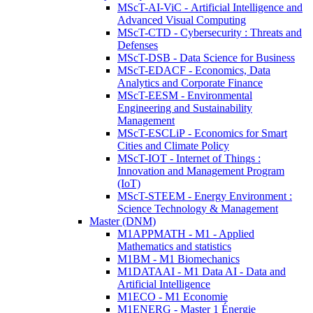
MScT-AI-ViC - Artificial Intelligence and
Advanced Visual Computing
MScT-CTD - Cybersecurity : Threats and
Defenses
MScT-DSB - Data Science for Business
MScT-EDACF - Economics, Data
Analytics and Corporate Finance
MScT-EESM - Environmental
Engineering and Sustainability
Management
MScT-ESCLiP - Economics for Smart
Cities and Climate Policy
MScT-IOT - Internet of Things :
Innovation and Management Program
(IoT)
MScT-STEEM - Energy Environment :
Science Technology & Management
Master (DNM)
M1APPMATH - M1 - Applied
Mathematics and statistics
M1BM - M1 Biomechanics
M1DATAAI - M1 Data AI - Data and
Artificial Intelligence
M1ECO - M1 Economie
M1ENERG - Master 1 Énergie