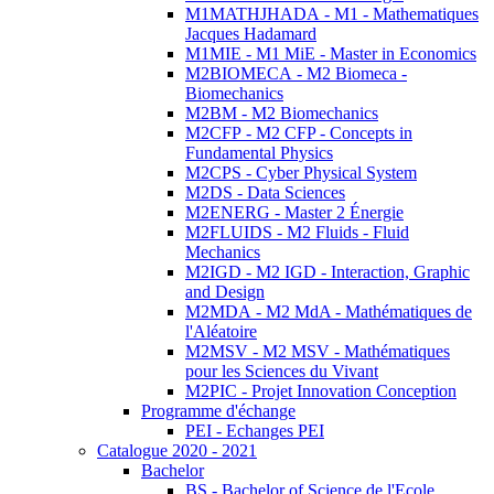
M1MATHJHADA - M1 - Mathematiques
Jacques Hadamard
M1MIE - M1 MiE - Master in Economics
M2BIOMECA - M2 Biomeca -
Biomechanics
M2BM - M2 Biomechanics
M2CFP - M2 CFP - Concepts in
Fundamental Physics
M2CPS - Cyber Physical System
M2DS - Data Sciences
M2ENERG - Master 2 Énergie
M2FLUIDS - M2 Fluids - Fluid
Mechanics
M2IGD - M2 IGD - Interaction, Graphic
and Design
M2MDA - M2 MdA - Mathématiques de
l'Aléatoire
M2MSV - M2 MSV - Mathématiques
pour les Sciences du Vivant
M2PIC - Projet Innovation Conception
Programme d'échange
PEI - Echanges PEI
Catalogue 2020 - 2021
Bachelor
BS - Bachelor of Science de l'Ecole