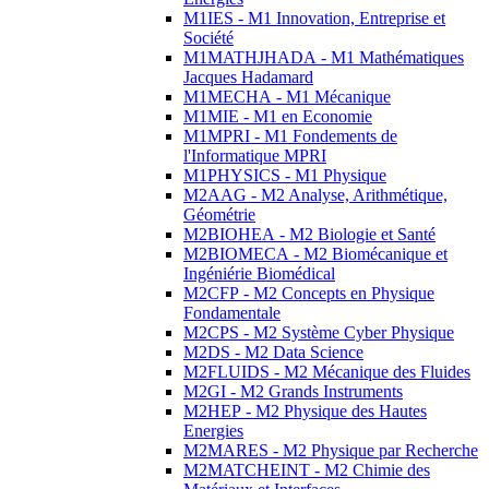
M1IES - M1 Innovation, Entreprise et
Société
M1MATHJHADA - M1 Mathématiques
Jacques Hadamard
M1MECHA - M1 Mécanique
M1MIE - M1 en Economie
M1MPRI - M1 Fondements de
l'Informatique MPRI
M1PHYSICS - M1 Physique
M2AAG - M2 Analyse, Arithmétique,
Géométrie
M2BIOHEA - M2 Biologie et Santé
M2BIOMECA - M2 Biomécanique et
Ingéniérie Biomédical
M2CFP - M2 Concepts en Physique
Fondamentale
M2CPS - M2 Système Cyber Physique
M2DS - M2 Data Science
M2FLUIDS - M2 Mécanique des Fluides
M2GI - M2 Grands Instruments
M2HEP - M2 Physique des Hautes
Energies
M2MARES - M2 Physique par Recherche
M2MATCHEINT - M2 Chimie des