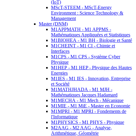
(IoT)
MScT-STEEM - MScT-Energy
Environment : Science Technology &
Management
Master (DNM)
M1APPMATH - M1 APPMS -
Mathématiques Appliquées et Statistiques
M1BIOHEA - M1 BH - Biologie et Santé
M1CHEINT - M1 CI - Chimie et
Interfaces
M1CPS - M1 CPS - Système Cyber
Physique
M1HEP - M1 HEP - Physique des Hautes
Energies
M1IES - M1 IES - Innovation, Entreprise
et Société
M1MATHJHADA - M1 MJH -
Mathématiques Jacques Hadamard
M1MECHA - M1 Mech - Mécanique
M1MIE - M1 MiE - Master en Economie
M1MPRI - M1 MPRI - Fondements de
l'Informatique
M1PHYSICS - M1 PHYS - Physique
M2AAG - M2 AAG - Analyse,
Arithmétique, Géométrie