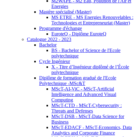
M2WAPE - M2 Eau, Pollution de l'Air et
Energies
Mastère spécialisé (Master)
MS ETRE - MS Energies Renouvelables :
Technologies et Entrepreneuriat (Master)
Programme d'échange
EuroteQ - Diplôme EuroteQ
Catalogue 2022 - 2023
Bachelor
BS - Bachelor of Science de l'Ecole
polytechnique
Cycle Ingénieur
X - Titre d’Ingénieur diplômé de l’École
polytechnique
Diplôme de formation gradué de l'Ecole
Polytechnique -MSc&T
MScT-AI-ViC - MScT-Artificial
Intelligence and Advanced Visual
Computing
MScT-CTD - MScT-Cybersecurity :
Threats and Defenses
MScT-DSB - MScT-Data Science for
Business
MScT-EDACF - MScT-Economics, Data
Analytics and Corporate Finance