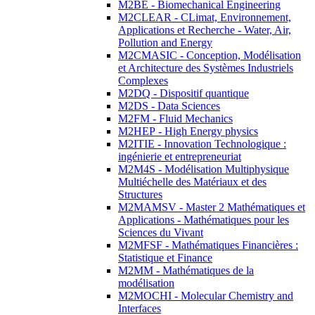
M2BE - Biomechanical Engineering
M2CLEAR - CLimat, Environnement,
Applications et Recherche - Water, Air,
Pollution and Energy
M2CMASIC - Conception, Modélisation
et Architecture des Systèmes Industriels
Complexes
M2DQ - Dispositif quantique
M2DS - Data Sciences
M2FM - Fluid Mechanics
M2HEP - High Energy physics
M2ITIE - Innovation Technologique :
ingénierie et entrepreneuriat
M2M4S - Modélisation Multiphysique
Multiéchelle des Matériaux et des
Structures
M2MAMSV - Master 2 Mathématiques et
Applications - Mathématiques pour les
Sciences du Vivant
M2MFSF - Mathématiques Financières :
Statistique et Finance
M2MM - Mathématiques de la
modélisation
M2MOCHI - Molecular Chemistry and
Interfaces