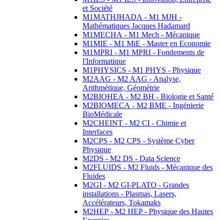
et Société
M1MATHJHADA - M1 MJH -
Mathématiques Jacques Hadamard
M1MECHA - M1 Mech - Mécanique
M1MIE - M1 MiE - Master en Economie
M1MPRI - M1 MPRI - Fondements de
l'Informatique
M1PHYSICS - M1 PHYS - Physique
M2AAG - M2 AAG - Analyse,
Arithmétique, Géométrie
M2BIOHEA - M2 BH - Biologie et Santé
M2BIOMECA - M2 BME - Ingénierie
BioMédicale
M2CHEINT - M2 CI - Chimie et
Interfaces
M2CPS - M2 CPS - Système Cyber
Physique
M2DS - M2 DS - Data Science
M2FLUIDS - M2 Fluids - Mécanique des
Fluides
M2GI - M2 GI-PLATO - Grandes
installations - Plasmas, Lasers,
Accélérateurs, Tokamaks
M2HEP - M2 HEP - Physique des Hautes