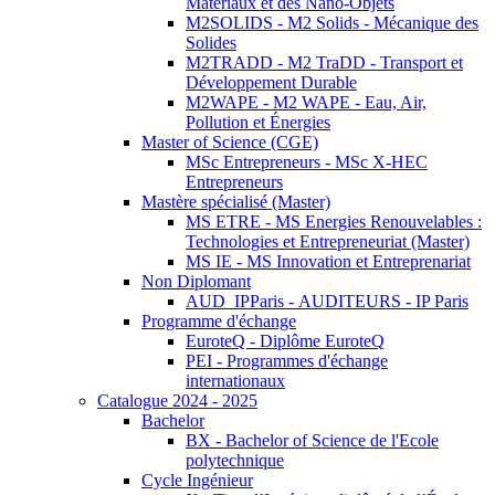
Matériaux et des Nano-Objets
M2SOLIDS - M2 Solids - Mécanique des
Solides
M2TRADD - M2 TraDD - Transport et
Développement Durable
M2WAPE - M2 WAPE - Eau, Air,
Pollution et Énergies
Master of Science (CGE)
MSc Entrepreneurs - MSc X-HEC
Entrepreneurs
Mastère spécialisé (Master)
MS ETRE - MS Energies Renouvelables :
Technologies et Entrepreneuriat (Master)
MS IE - MS Innovation et Entreprenariat
Non Diplomant
AUD_IPParis - AUDITEURS - IP Paris
Programme d'échange
EuroteQ - Diplôme EuroteQ
PEI - Programmes d'échange
internationaux
Catalogue 2024 - 2025
Bachelor
BX - Bachelor of Science de l'Ecole
polytechnique
Cycle Ingénieur