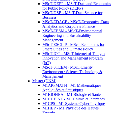
MScT-DEPP - MScT-Data and Economics
for Public Policy (DEPP)
MScT-DSB - MScT-Data Science for
Business
MScT-EDACF - MScT-Economics, Data
Analytics and Corporate Finance
MScT-EESM - MScT-Environmental
Engineering and Sustainability
Management
MScT-ESCLiP - MScT-Economics for
Smart Cities and Climate Policy
MScT-IOT - MScT-Internet of Things :
Innovation and Management Program
(IoT)
MScT-STEEM - MScT-Energy
Environment : Science Technology &
Management
Master (DNM)
M1APPMATH - M1 Mathématiques
Appliquées et Statistiques
M1BIOHEA - M1 Biologie et Santé
M1CHEINT - M1 Chimie et Interfaces
M1CPS - M1 Système Cyber Physique
M1HEP - M1 Physique des Hautes
Energies