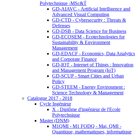
Polytechnique -MSc&T
GD-AIAVC - Artificial Intelligence and
Advanced Visual Computing
GD-CTD - Cybersecurity : Threats &
Defenses
GD-DSB - Data Science for Business
GD-ECOSEM - Ecotechnologies for
Sustainability & Environment
Management
GD-EDACF - Economics, Data Analytics
and Corporate Finance
GD-IOT - Internet of Things : Innovation
and Management Program (IoT)
GD-SCUP - Smart Cities and Urban
Policy
GD-STEEM - Energy Environment :
Science Technology & Management
Catalogue 2017 - 2018
Cycle Ingénieur
X - Diplôme d'ingénieur de l'Ecole
Polytechnique
Master (DNM)
M1QMI - M1 FODQ - Maj. QMI -
Quantique, mathematiques, informatique