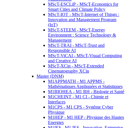
MScT-ESCLiP - MScT-Economics for
Smart Cities and Climate Policy
MScT-IOT - MScT-Internet of Things :
Innovation and Management Program
(IoT)
MScT-STEEM - MScT-Energy
Environment : Science Technology &
Management
MScT-TRAI - MScT-Trust and
Responsible AI
MScT-ViCAI - MScT-Visual Computing
and Creative AI
MScT-XCin - MScT-Extended
Cinematography XCin
Master (DNM)
M1APPMATH - M1 APPMS -
Mathématiques Appliquées et Statistiques
M1BIOHEA - M1 BH - Biologie et Santé
M1CHEINT - M1 CI - Chimie et
Interfaces
M1CPS - M1 CPS - Système Cyber
Physique
M1HEP - M1 HEP - Physique des Hautes
Energies
M1IES - M1 IES - Innovation, Entreprise