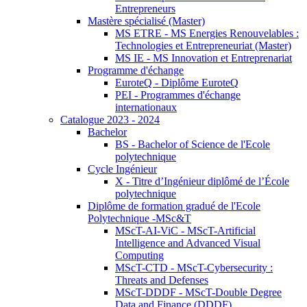
Entrepreneurs
Mastère spécialisé (Master)
MS ETRE - MS Energies Renouvelables :
Technologies et Entrepreneuriat (Master)
MS IE - MS Innovation et Entreprenariat
Programme d'échange
EuroteQ - Diplôme EuroteQ
PEI - Programmes d'échange
internationaux
Catalogue 2023 - 2024
Bachelor
BS - Bachelor of Science de l'Ecole
polytechnique
Cycle Ingénieur
X - Titre d’Ingénieur diplômé de l’École
polytechnique
Diplôme de formation gradué de l'Ecole
Polytechnique -MSc&T
MScT-AI-ViC - MScT-Artificial
Intelligence and Advanced Visual
Computing
MScT-CTD - MScT-Cybersecurity :
Threats and Defenses
MScT-DDDF - MScT-Double Degree
Data and Finance (DDDF)