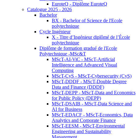
EuroteQ - Diplôme EuroteQ
Catalogue 2025 - 2026
Bachelor
BX - Bachelor of Science de l'Ecole
polytechnique
Cycle Ingénieur
X - Titre d’Ingénieur diplômé de l’École
polytechnique
Diplôme de formation gradué de l'Ecole
Polytechnique -MSc&T
MScT-AI-ViC - MScT-Artificial
Intelligence and Advanced Visual
Computing
MScT-CyS - MScT-Cybersecurity (CyS)
MScT-DDDF - MScT-Double Degree
Data and Finance (DDDF)
MScT-DEPP - MScT-Data and Economics
for Public Policy (DEPP)
MScT-DSAIB - MScT-Data Science and
AI for Business
MScT-EDACF - MScT-Economics, Data
Analytics and Corporate Finance
MScT-EESM - MScT-Environmental
Engineering and Sustainability
Management