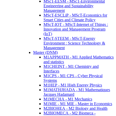
MScT-EESM - MScT-Environmental
Engineering and Sustainability
Management
MScT-ESCLiP - MScT-Economics for
Smart Cities and Climate Policy
MScT-IOT - MScT-Internet of Things :
Innovation and Management Program
(IoT)
MScT-STEEM - MScT-Energy
Environment : Science Technology &
Management
Master (DNM)
M1APPMATH - M1 Applied Mathematics
and statistics
M1CHEINT - M1 Chemistry and
Interfaces
M1CPS - M1 CPS - Cyber Physical
Systems
M1HEP - M1 High Energy Physics
M1MATHJHADA - M1 Mathematiques
Jacques Hadamard
M1MECHA - M1 Mechanics
M1MIE - M1 MIE - Master in Economics
M2BIOHEA - M2 Biology and Health
M2BIOMECA - M2 Biomeca -