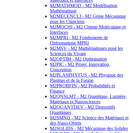
Matériaux et Interfaces
M2MATHMOD - M2 Modélisation
Mathématique
M2MECENCLI - M2 Génie Mécanique
pour les Cliniciens
M2MOCHI - M2 Chimie Moléculaire et
Interfaces
M2MPRI - M2 Fondements de
l'Informatique MPRI
M2MSV - M2 Mathématiques pour les
Sciences du Vivant
M2OPTIM - M2 Optimisation
M2PIC - M2 Projet, Innovation,
Conception
M2PLASPHYFUS - M2 Physique des
Plasmas et de la Fusion
M2PROBFIN - M2 Probabilités et
Finance
M2QNSLMT - M2 Quantique, Lumière,
Matériaux et Nanosciences
M2QUANTDEV - M2 Dispositifs
Quantiques
M2SMNO - M2 Science des Matériaux et
des Nano-Objets
M2SOLIDS - M2 Mécanique des Solides