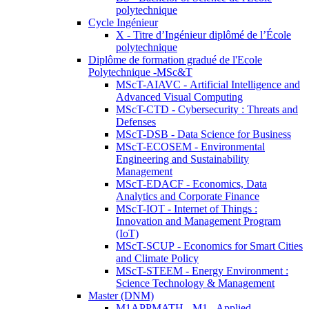
polytechnique
Cycle Ingénieur
X - Titre d’Ingénieur diplômé de l’École
polytechnique
Diplôme de formation gradué de l'Ecole
Polytechnique -MSc&T
MScT-AIAVC - Artificial Intelligence and
Advanced Visual Computing
MScT-CTD - Cybersecurity : Threats and
Defenses
MScT-DSB - Data Science for Business
MScT-ECOSEM - Environmental
Engineering and Sustainability
Management
MScT-EDACF - Economics, Data
Analytics and Corporate Finance
MScT-IOT - Internet of Things :
Innovation and Management Program
(IoT)
MScT-SCUP - Economics for Smart Cities
and Climate Policy
MScT-STEEM - Energy Environment :
Science Technology & Management
Master (DNM)
M1APPMATH - M1 - Applied