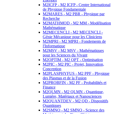
Energies
M2ICFP - M2 ICFP - Centre International
de Physique Fondamentale
M2MARES - M2 PBR - Physique par
Recherche
M2MATHMOD - M2 MM - Modélisation
Mathématique
M2MECENCLI - M2 MECENCLI -
Génie Mécanique pour les Cliniciens
M2MPRI - M2 MPRI - Fondements de
l'Informatique
M2MSV - M2 MSV - Mathématiques
pour les Sciences du Vivant
M2OPTIM - M2 OPT - Optimisation
M2PIC - M2 PIC - Projet, Innovation,
Conception
M2PLASPHYFUS - M2 PPF - Physique
des Plasmas et de la Fusion
M2PROBFIN - M2 PF - Probabilités et
Finance
M2QLMN - M2 QLMN - Quantique,
Lumière, Matériaux et Nanosciences
M2QUANTDEV - M2 QD - Dispositifs
Quantiques
M2SMNO - M2 SMNO - Science des