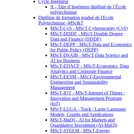
Cycle Ingénieur
X - Titre d’Ingénieur diplômé de l’École
polytechnique
Diplôme de formation gradué de l'Ecole
Polytechnique -MSc&T
MScT-CyS - MScT-Cybersecurity (CyS)
MScT-DDDF - MScT-Double Degree
Data and Finance (DDDF)
MScT-DEPP - MScT-Data and Economics
for Public Policy (DEPP)
MScT-DSAIB - MScT-Data Science and
AI for Business
MScT-EDACF - MScT-Economics, Data
Analytics and Corporate Finance
MScT-EESM - MScT-Environmental
Engineering and Sustainability
Management
MScT-IOT - MScT-Internet of Things :
Innovation and Management Program
(IoT)
MScT-LLGA - Track : Large Language
Models, Graphs and Applications
MScT-MaQI - AI for Markets and
Quantitative Investment (AI-MaQI)
MScT-STEEM - MScT-Energy