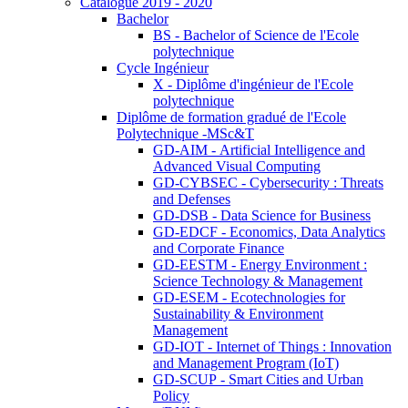
Catalogue 2019 - 2020
Bachelor
BS - Bachelor of Science de l'Ecole
polytechnique
Cycle Ingénieur
X - Diplôme d'ingénieur de l'Ecole
polytechnique
Diplôme de formation gradué de l'Ecole
Polytechnique -MSc&T
GD-AIM - Artificial Intelligence and
Advanced Visual Computing
GD-CYBSEC - Cybersecurity : Threats
and Defenses
GD-DSB - Data Science for Business
GD-EDCF - Economics, Data Analytics
and Corporate Finance
GD-EESTM - Energy Environment :
Science Technology & Management
GD-ESEM - Ecotechnologies for
Sustainability & Environment
Management
GD-IOT - Internet of Things : Innovation
and Management Program (IoT)
GD-SCUP - Smart Cities and Urban
Policy