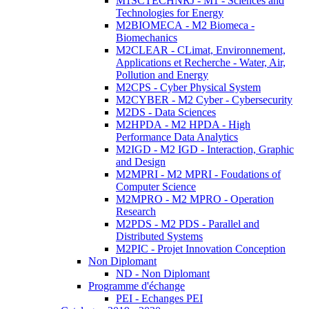
M1SCTECHNRJ - M1 - Sciences and
Technologies for Energy
M2BIOMECA - M2 Biomeca -
Biomechanics
M2CLEAR - CLimat, Environnement,
Applications et Recherche - Water, Air,
Pollution and Energy
M2CPS - Cyber Physical System
M2CYBER - M2 Cyber - Cybersecurity
M2DS - Data Sciences
M2HPDA - M2 HPDA - High
Performance Data Analytics
M2IGD - M2 IGD - Interaction, Graphic
and Design
M2MPRI - M2 MPRI - Foudations of
Computer Science
M2MPRO - M2 MPRO - Operation
Research
M2PDS - M2 PDS - Parallel and
Distributed Systems
M2PIC - Projet Innovation Conception
Non Diplomant
ND - Non Diplomant
Programme d'échange
PEI - Echanges PEI