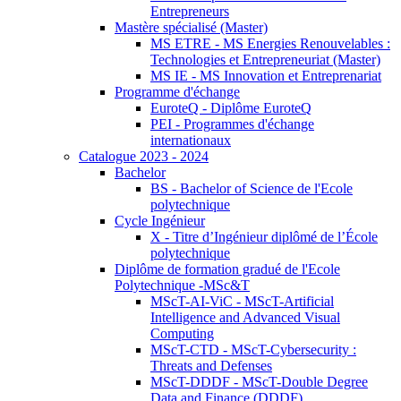
Entrepreneurs
Mastère spécialisé (Master)
MS ETRE - MS Energies Renouvelables :
Technologies et Entrepreneuriat (Master)
MS IE - MS Innovation et Entreprenariat
Programme d'échange
EuroteQ - Diplôme EuroteQ
PEI - Programmes d'échange
internationaux
Catalogue 2023 - 2024
Bachelor
BS - Bachelor of Science de l'Ecole
polytechnique
Cycle Ingénieur
X - Titre d’Ingénieur diplômé de l’École
polytechnique
Diplôme de formation gradué de l'Ecole
Polytechnique -MSc&T
MScT-AI-ViC - MScT-Artificial
Intelligence and Advanced Visual
Computing
MScT-CTD - MScT-Cybersecurity :
Threats and Defenses
MScT-DDDF - MScT-Double Degree
Data and Finance (DDDF)