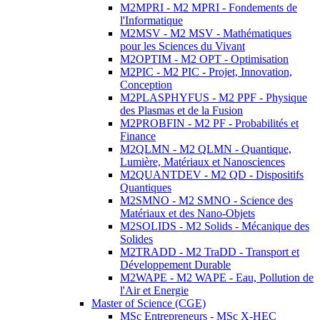
M2MPRI - M2 MPRI - Fondements de
l'Informatique
M2MSV - M2 MSV - Mathématiques
pour les Sciences du Vivant
M2OPTIM - M2 OPT - Optimisation
M2PIC - M2 PIC - Projet, Innovation,
Conception
M2PLASPHYFUS - M2 PPF - Physique
des Plasmas et de la Fusion
M2PROBFIN - M2 PF - Probabilités et
Finance
M2QLMN - M2 QLMN - Quantique,
Lumière, Matériaux et Nanosciences
M2QUANTDEV - M2 QD - Dispositifs
Quantiques
M2SMNO - M2 SMNO - Science des
Matériaux et des Nano-Objets
M2SOLIDS - M2 Solids - Mécanique des
Solides
M2TRADD - M2 TraDD - Transport et
Développement Durable
M2WAPE - M2 WAPE - Eau, Pollution de
l'Air et Energie
Master of Science (CGE)
MSc Entrepreneurs - MSc X-HEC