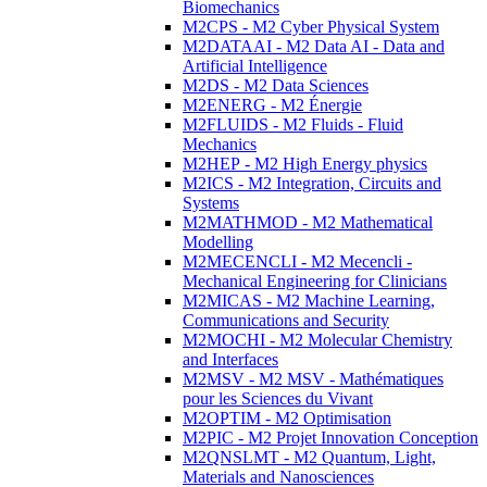
Biomechanics
M2CPS - M2 Cyber Physical System
M2DATAAI - M2 Data AI - Data and
Artificial Intelligence
M2DS - M2 Data Sciences
M2ENERG - M2 Énergie
M2FLUIDS - M2 Fluids - Fluid
Mechanics
M2HEP - M2 High Energy physics
M2ICS - M2 Integration, Circuits and
Systems
M2MATHMOD - M2 Mathematical
Modelling
M2MECENCLI - M2 Mecencli -
Mechanical Engineering for Clinicians
M2MICAS - M2 Machine Learning,
Communications and Security
M2MOCHI - M2 Molecular Chemistry
and Interfaces
M2MSV - M2 MSV - Mathématiques
pour les Sciences du Vivant
M2OPTIM - M2 Optimisation
M2PIC - M2 Projet Innovation Conception
M2QNSLMT - M2 Quantum, Light,
Materials and Nanosciences