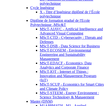
polytechnique
Cycle Ingénieur
X - Titre d’Ingénieur diplômé de l’École
polytechnique
Diplôme de formation gradué de l'Ecole
Polytechnique -MSc&T
MScT-AIAVC - Artificial Intelligence and
Advanced Visual Computing
MScT-CTD - Cybersecurity : Threats and
Defenses
MScT-DSB - Data Science for Business
MScT-ECOSEM - Environmental
Engineering and Sustainability
Management
MScT-EDACF - Economics, Data
Analytics and Corporate Finance
MScT-IOT - Internet of Things :
Innovation and Management Program
(IoT)
MScT-SCUP - Economics for Smart Cities
and Climate Policy
MScT-STEEM - Energy Environment :
Science Technology & Management
Master (DNM)
M1APPMATH - M1 - Applied