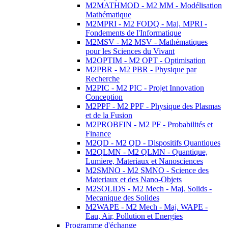
M2MATHMOD - M2 MM - Modélisation
Mathématique
M2MPRI - M2 FODQ - Maj. MPRI -
Fondements de l'Informatique
M2MSV - M2 MSV - Mathématiques
pour les Sciences du Vivant
M2OPTIM - M2 OPT - Optimisation
M2PBR - M2 PBR - Physique par
Recherche
M2PIC - M2 PIC - Projet Innovation
Conception
M2PPF - M2 PPF - Physique des Plasmas
et de la Fusion
M2PROBFIN - M2 PF - Probabilités et
Finance
M2QD - M2 QD - Dispositifs Quantiques
M2QLMN - M2 QLMN - Quantique,
Lumiere, Materiaux et Nanosciences
M2SMNO - M2 SMNO - Science des
Materiaux et des Nano-Objets
M2SOLIDS - M2 Mech - Maj. Solids -
Mecanique des Solides
M2WAPE - M2 Mech - Maj. WAPE -
Eau, Air, Pollution et Energies
Programme d'échange