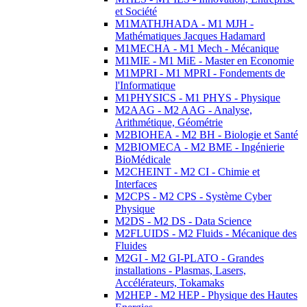
et Société
M1MATHJHADA - M1 MJH -
Mathématiques Jacques Hadamard
M1MECHA - M1 Mech - Mécanique
M1MIE - M1 MiE - Master en Economie
M1MPRI - M1 MPRI - Fondements de
l'Informatique
M1PHYSICS - M1 PHYS - Physique
M2AAG - M2 AAG - Analyse,
Arithmétique, Géométrie
M2BIOHEA - M2 BH - Biologie et Santé
M2BIOMECA - M2 BME - Ingénierie
BioMédicale
M2CHEINT - M2 CI - Chimie et
Interfaces
M2CPS - M2 CPS - Système Cyber
Physique
M2DS - M2 DS - Data Science
M2FLUIDS - M2 Fluids - Mécanique des
Fluides
M2GI - M2 GI-PLATO - Grandes
installations - Plasmas, Lasers,
Accélérateurs, Tokamaks
M2HEP - M2 HEP - Physique des Hautes