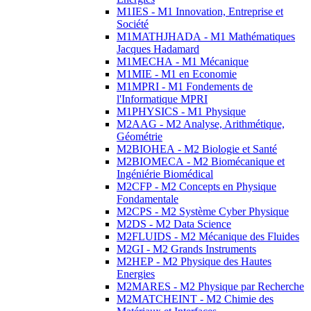
M1IES - M1 Innovation, Entreprise et
Société
M1MATHJHADA - M1 Mathématiques
Jacques Hadamard
M1MECHA - M1 Mécanique
M1MIE - M1 en Economie
M1MPRI - M1 Fondements de
l'Informatique MPRI
M1PHYSICS - M1 Physique
M2AAG - M2 Analyse, Arithmétique,
Géométrie
M2BIOHEA - M2 Biologie et Santé
M2BIOMECA - M2 Biomécanique et
Ingéniérie Biomédical
M2CFP - M2 Concepts en Physique
Fondamentale
M2CPS - M2 Système Cyber Physique
M2DS - M2 Data Science
M2FLUIDS - M2 Mécanique des Fluides
M2GI - M2 Grands Instruments
M2HEP - M2 Physique des Hautes
Energies
M2MARES - M2 Physique par Recherche
M2MATCHEINT - M2 Chimie des