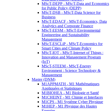
MScT-DEPP - MScT-Data and Economics
for Public Policy (DEPP)
MScT-DSB - MScT-Data Science for
Business
MScT-EDACF - MScT-Economics, Data
Analytics and Corporate Finance
MScT-EESM - MScT-Environmental
Engineering and Sustainability
Management
MScT-ESCLiP - MScT-Economics for
Smart Cities and Climate Policy
MScT-IOT - MScT-Internet of Things :
Innovation and Management Program
(IoT)
MScT-STEEM - MScT-Energy
Environment : Science Technology &
Management
Master (DNM)
M1APPMATH - M1 Mathématiques
Appliquées et Statistiques
M1BIOHEA - M1 Biologie et Santé
M1CHEINT - M1 Chimie et Interfaces
M1CPS - M1 Système Cyber Physique
M1HEP - M1 Physique des Hautes
Energies