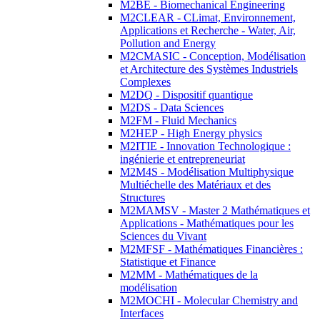
M2BE - Biomechanical Engineering
M2CLEAR - CLimat, Environnement,
Applications et Recherche - Water, Air,
Pollution and Energy
M2CMASIC - Conception, Modélisation
et Architecture des Systèmes Industriels
Complexes
M2DQ - Dispositif quantique
M2DS - Data Sciences
M2FM - Fluid Mechanics
M2HEP - High Energy physics
M2ITIE - Innovation Technologique :
ingénierie et entrepreneuriat
M2M4S - Modélisation Multiphysique
Multiéchelle des Matériaux et des
Structures
M2MAMSV - Master 2 Mathématiques et
Applications - Mathématiques pour les
Sciences du Vivant
M2MFSF - Mathématiques Financières :
Statistique et Finance
M2MM - Mathématiques de la
modélisation
M2MOCHI - Molecular Chemistry and
Interfaces