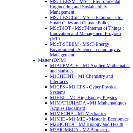
MScT-EESM - MScT-Environmental
Engineering and Sustainability
Management
MScT-ESCLiP - MScT-Economics for
Smart Cities and Climate Policy
MScT-IOT - MScT-Internet of Things :
Innovation and Management Program
(IoT)
MScT-STEEM - MScT-Energy
Environment : Science Technology &
Management
Master (DNM)
M1APPMATH - M1 Applied Mathematics
and statistics
M1CHEINT - M1 Chemistry and
Interfaces
M1CPS - M1 CPS - Cyber Physical
Systems
M1HEP - M1 High Energy Physics
M1MATHJHADA - M1 Mathematiques
Jacques Hadamard
M1MECHA - M1 Mechanics
M1MIE - M1 MIE - Master in Economics
M2BIOHEA - M2 Biology and Health
M2BIOMECA - M2 Biomeca -