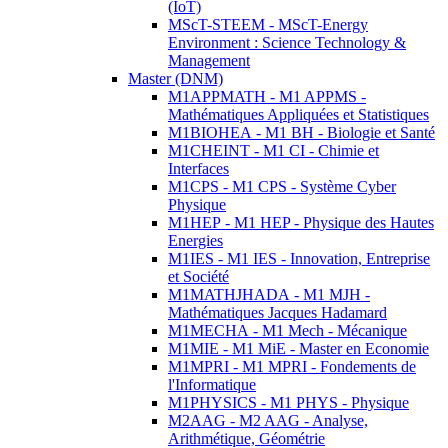
(IoT)
MScT-STEEM - MScT-Energy
Environment : Science Technology &
Management
Master (DNM)
M1APPMATH - M1 APPMS -
Mathématiques Appliquées et Statistiques
M1BIOHEA - M1 BH - Biologie et Santé
M1CHEINT - M1 CI - Chimie et
Interfaces
M1CPS - M1 CPS - Système Cyber
Physique
M1HEP - M1 HEP - Physique des Hautes
Energies
M1IES - M1 IES - Innovation, Entreprise
et Société
M1MATHJHADA - M1 MJH -
Mathématiques Jacques Hadamard
M1MECHA - M1 Mech - Mécanique
M1MIE - M1 MiE - Master en Economie
M1MPRI - M1 MPRI - Fondements de
l'Informatique
M1PHYSICS - M1 PHYS - Physique
M2AAG - M2 AAG - Analyse,
Arithmétique, Géométrie