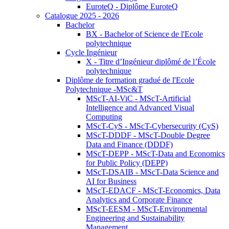
EuroteQ - Diplôme EuroteQ
Catalogue 2025 - 2026
Bachelor
BX - Bachelor of Science de l'Ecole
polytechnique
Cycle Ingénieur
X - Titre d’Ingénieur diplômé de l’École
polytechnique
Diplôme de formation gradué de l'Ecole
Polytechnique -MSc&T
MScT-AI-ViC - MScT-Artificial
Intelligence and Advanced Visual
Computing
MScT-CyS - MScT-Cybersecurity (CyS)
MScT-DDDF - MScT-Double Degree
Data and Finance (DDDF)
MScT-DEPP - MScT-Data and Economics
for Public Policy (DEPP)
MScT-DSAIB - MScT-Data Science and
AI for Business
MScT-EDACF - MScT-Economics, Data
Analytics and Corporate Finance
MScT-EESM - MScT-Environmental
Engineering and Sustainability
Management