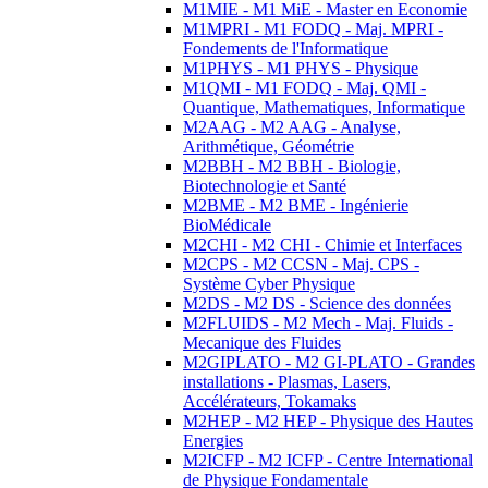
M1MIE - M1 MiE - Master en Economie
M1MPRI - M1 FODQ - Maj. MPRI -
Fondements de l'Informatique
M1PHYS - M1 PHYS - Physique
M1QMI - M1 FODQ - Maj. QMI -
Quantique, Mathematiques, Informatique
M2AAG - M2 AAG - Analyse,
Arithmétique, Géométrie
M2BBH - M2 BBH - Biologie,
Biotechnologie et Santé
M2BME - M2 BME - Ingénierie
BioMédicale
M2CHI - M2 CHI - Chimie et Interfaces
M2CPS - M2 CCSN - Maj. CPS -
Système Cyber Physique
M2DS - M2 DS - Science des données
M2FLUIDS - M2 Mech - Maj. Fluids -
Mecanique des Fluides
M2GIPLATO - M2 GI-PLATO - Grandes
installations - Plasmas, Lasers,
Accélérateurs, Tokamaks
M2HEP - M2 HEP - Physique des Hautes
Energies
M2ICFP - M2 ICFP - Centre International
de Physique Fondamentale