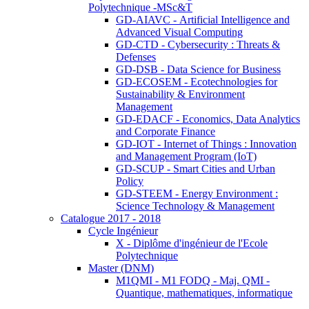
Polytechnique -MSc&T
GD-AIAVC - Artificial Intelligence and
Advanced Visual Computing
GD-CTD - Cybersecurity : Threats &
Defenses
GD-DSB - Data Science for Business
GD-ECOSEM - Ecotechnologies for
Sustainability & Environment
Management
GD-EDACF - Economics, Data Analytics
and Corporate Finance
GD-IOT - Internet of Things : Innovation
and Management Program (IoT)
GD-SCUP - Smart Cities and Urban
Policy
GD-STEEM - Energy Environment :
Science Technology & Management
Catalogue 2017 - 2018
Cycle Ingénieur
X - Diplôme d'ingénieur de l'Ecole
Polytechnique
Master (DNM)
M1QMI - M1 FODQ - Maj. QMI -
Quantique, mathematiques, informatique