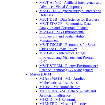
MScT-AI-ViC - Artificial Intelligence and
Advanced Visual Computing
MScT-CTD - Cybersecurity : Threats and
Defenses
MScT-DSB - Data Science for Business
MScT-EDACF - Economics, Data
Analytics and Corporate Finance
MScT-EESM - Environmental
Engineering and Sustainability
Management
MScT-ESCLiP - Economics for Smart
Cities and Climate Policy
MScT-IOT - Internet of Things :
Innovation and Management Program
(IoT)
MScT-STEEM - Energy Environment :
Science Technology & Management
Master (DNM)
M1APPMATH - M1 - Applied
Mathematics and statistics
M1BM - M1 Biomechanics
M1DATAAI - M1 Data AI - Data and
Artificial Intelligence
M1ECO - M1 Economie
M1ENERG - Master 1 Énergie