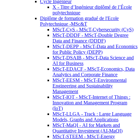
Cycle Ingénieur
X - Titre d’Ingénieur diplômé de l’École
polytechnique
Diplôme de formation gradué de l'Ecole
Polytechnique -MSc&T
MScT-CyS - MScT-Cybersecurity (CyS)
MScT-DDDF - MScT-Double Degree
Data and Finance (DDDF)
MScT-DEPP - MScT-Data and Economics
for Public Policy (DEPP)
MScT-DSAIB - MScT-Data Science and
AI for Business
MScT-EDACF - MScT-Economics, Data
Analytics and Corporate Finance
MScT-EESM - MScT-Environmental
Engineering and Sustainability
Management
MScT-IOT - MScT-Internet of Things :
Innovation and Management Program
(IoT)
MScT-LLGA - Track : Large Language
Models, Graphs and Applications
MScT-MaQI - AI for Markets and
Quantitative Investment (AI-MaQI)
MScT-STEEM - MScT-Energy