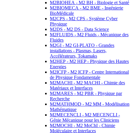
M2BIOHEA - M2 BH - Biologie et Santé
M2BIOMECA - M2 BME - Ingénierie
BioMédicale
M2CPS - M2 CPS - Système Cyber
Physique
M2DS - M2 DS - Data Science
M2FLUIDS - M2 Fluids - Mécanique des
Fluides
M2GI - M2 GI-PLATO - Grandes
installations - Plasmas, Lasers,
Accélérateurs, Tokamaks
M2HEP - M2 HEP - Physique des Hautes
Energies
M2ICFP - M2 ICFP - Centre International
de Physique Fondamentale
M2MACHI - M2 MACHI - Chimie des
Matériaux et Interfaces
M2MARES - M2 PBR - Physique par
Recherche
M2MATHMOD - M2 MM - Modélisation
Mathématique
M2MECENCLI - M2 MECENCLI -
Génie Mécanique pour les Cliniciens
M2MOCHI - M2 MoChI - Chimie
Moléculaire et Interfaces