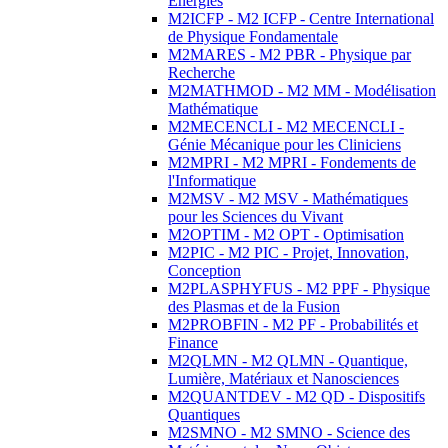
Energies
M2ICFP - M2 ICFP - Centre International
de Physique Fondamentale
M2MARES - M2 PBR - Physique par
Recherche
M2MATHMOD - M2 MM - Modélisation
Mathématique
M2MECENCLI - M2 MECENCLI -
Génie Mécanique pour les Cliniciens
M2MPRI - M2 MPRI - Fondements de
l'Informatique
M2MSV - M2 MSV - Mathématiques
pour les Sciences du Vivant
M2OPTIM - M2 OPT - Optimisation
M2PIC - M2 PIC - Projet, Innovation,
Conception
M2PLASPHYFUS - M2 PPF - Physique
des Plasmas et de la Fusion
M2PROBFIN - M2 PF - Probabilités et
Finance
M2QLMN - M2 QLMN - Quantique,
Lumière, Matériaux et Nanosciences
M2QUANTDEV - M2 QD - Dispositifs
Quantiques
M2SMNO - M2 SMNO - Science des