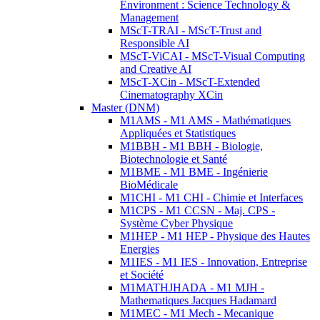
Environment : Science Technology &
Management
MScT-TRAI - MScT-Trust and
Responsible AI
MScT-ViCAI - MScT-Visual Computing
and Creative AI
MScT-XCin - MScT-Extended
Cinematography XCin
Master (DNM)
M1AMS - M1 AMS - Mathématiques
Appliquées et Statistiques
M1BBH - M1 BBH - Biologie,
Biotechnologie et Santé
M1BME - M1 BME - Ingénierie
BioMédicale
M1CHI - M1 CHI - Chimie et Interfaces
M1CPS - M1 CCSN - Maj. CPS -
Système Cyber Physique
M1HEP - M1 HEP - Physique des Hautes
Energies
M1IES - M1 IES - Innovation, Entreprise
et Société
M1MATHJHADA - M1 MJH -
Mathematiques Jacques Hadamard
M1MEC - M1 Mech - Mecanique