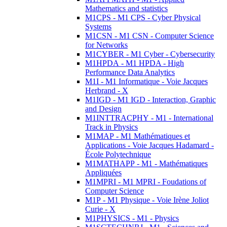
Mathematics and statistics
M1CPS - M1 CPS - Cyber Physical
Systems
M1CSN - M1 CSN - Computer Science
for Networks
M1CYBER - M1 Cyber - Cybersecurity
M1HPDA - M1 HPDA - High
Performance Data Analytics
M1I - M1 Informatique - Voie Jacques
Herbrand - X
M1IGD - M1 IGD - Interaction, Graphic
and Design
M1INTTRACPHY - M1 - International
Track in Physics
M1MAP - M1 Mathématiques et
Applications - Voie Jacques Hadamard -
École Polytechnique
M1MATHAPP - M1 - Mathématiques
Appliquées
M1MPRI - M1 MPRI - Foudations of
Computer Science
M1P - M1 Physique - Voie Irène Joliot
Curie - X
M1PHYSICS - M1 - Physics