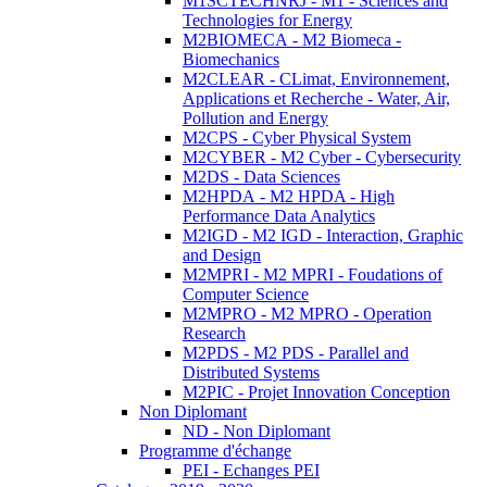
M1SCTECHNRJ - M1 - Sciences and
Technologies for Energy
M2BIOMECA - M2 Biomeca -
Biomechanics
M2CLEAR - CLimat, Environnement,
Applications et Recherche - Water, Air,
Pollution and Energy
M2CPS - Cyber Physical System
M2CYBER - M2 Cyber - Cybersecurity
M2DS - Data Sciences
M2HPDA - M2 HPDA - High
Performance Data Analytics
M2IGD - M2 IGD - Interaction, Graphic
and Design
M2MPRI - M2 MPRI - Foudations of
Computer Science
M2MPRO - M2 MPRO - Operation
Research
M2PDS - M2 PDS - Parallel and
Distributed Systems
M2PIC - Projet Innovation Conception
Non Diplomant
ND - Non Diplomant
Programme d'échange
PEI - Echanges PEI