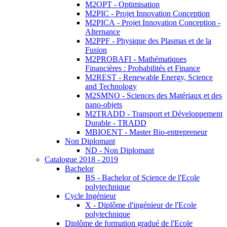
M2OPT - Optimisation
M2PIC - Projet Innovation Conception
M2PICA - Projet Innovation Conception -
Alternance
M2PPF - Physique des Plasmas et de la
Fusion
M2PROBAFI - Mathématiques
Financières : Probabilités et Finance
M2REST - Renewable Energy, Science
and Technology
M2SMNO - Sciences des Matériaux et des
nano-objets
M2TRADD - Transport et Développement
Durable - TRADD
MBIOENT - Master Bio-entrepreneur
Non Diplomant
ND - Non Diplomant
Catalogue 2018 - 2019
Bachelor
BS - Bachelor of Science de l'Ecole
polytechnique
Cycle Ingénieur
X - Diplôme d'ingénieur de l'Ecole
polytechnique
Diplôme de formation gradué de l'Ecole