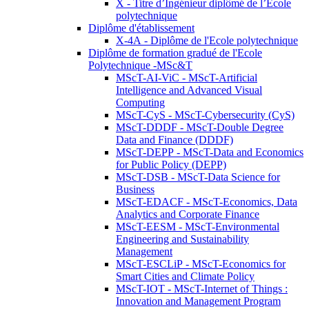
X - Titre d’Ingénieur diplômé de l’École
polytechnique
Diplôme d'établissement
X-4A - Diplôme de l'Ecole polytechnique
Diplôme de formation gradué de l'Ecole
Polytechnique -MSc&T
MScT-AI-ViC - MScT-Artificial
Intelligence and Advanced Visual
Computing
MScT-CyS - MScT-Cybersecurity (CyS)
MScT-DDDF - MScT-Double Degree
Data and Finance (DDDF)
MScT-DEPP - MScT-Data and Economics
for Public Policy (DEPP)
MScT-DSB - MScT-Data Science for
Business
MScT-EDACF - MScT-Economics, Data
Analytics and Corporate Finance
MScT-EESM - MScT-Environmental
Engineering and Sustainability
Management
MScT-ESCLiP - MScT-Economics for
Smart Cities and Climate Policy
MScT-IOT - MScT-Internet of Things :
Innovation and Management Program