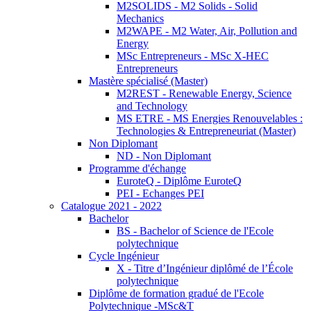
M2SOLIDS - M2 Solids - Solid
Mechanics
M2WAPE - M2 Water, Air, Pollution and
Energy
MSc Entrepreneurs - MSc X-HEC
Entrepreneurs
Mastère spécialisé (Master)
M2REST - Renewable Energy, Science
and Technology
MS ETRE - MS Energies Renouvelables :
Technologies & Entrepreneuriat (Master)
Non Diplomant
ND - Non Diplomant
Programme d'échange
EuroteQ - Diplôme EuroteQ
PEI - Echanges PEI
Catalogue 2021 - 2022
Bachelor
BS - Bachelor of Science de l'Ecole
polytechnique
Cycle Ingénieur
X - Titre d’Ingénieur diplômé de l’École
polytechnique
Diplôme de formation gradué de l'Ecole
Polytechnique -MSc&T