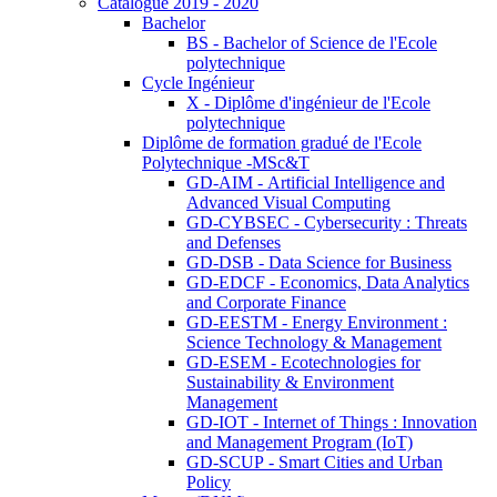
Catalogue 2019 - 2020
Bachelor
BS - Bachelor of Science de l'Ecole
polytechnique
Cycle Ingénieur
X - Diplôme d'ingénieur de l'Ecole
polytechnique
Diplôme de formation gradué de l'Ecole
Polytechnique -MSc&T
GD-AIM - Artificial Intelligence and
Advanced Visual Computing
GD-CYBSEC - Cybersecurity : Threats
and Defenses
GD-DSB - Data Science for Business
GD-EDCF - Economics, Data Analytics
and Corporate Finance
GD-EESTM - Energy Environment :
Science Technology & Management
GD-ESEM - Ecotechnologies for
Sustainability & Environment
Management
GD-IOT - Internet of Things : Innovation
and Management Program (IoT)
GD-SCUP - Smart Cities and Urban
Policy