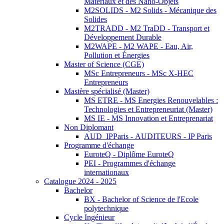
Matériaux et des Nano-Objets
M2SOLIDS - M2 Solids - Mécanique des
Solides
M2TRADD - M2 TraDD - Transport et
Développement Durable
M2WAPE - M2 WAPE - Eau, Air,
Pollution et Énergies
Master of Science (CGE)
MSc Entrepreneurs - MSc X-HEC
Entrepreneurs
Mastère spécialisé (Master)
MS ETRE - MS Energies Renouvelables :
Technologies et Entrepreneuriat (Master)
MS IE - MS Innovation et Entreprenariat
Non Diplomant
AUD_IPParis - AUDITEURS - IP Paris
Programme d'échange
EuroteQ - Diplôme EuroteQ
PEI - Programmes d'échange
internationaux
Catalogue 2024 - 2025
Bachelor
BX - Bachelor of Science de l'Ecole
polytechnique
Cycle Ingénieur