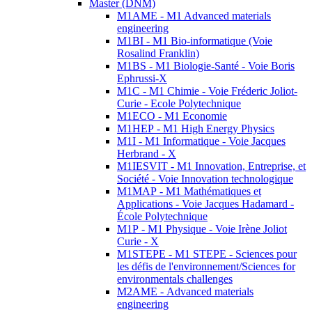
Master (DNM)
M1AME - M1 Advanced materials
engineering
M1BI - M1 Bio-informatique (Voie
Rosalind Franklin)
M1BS - M1 Biologie-Santé - Voie Boris
Ephrussi-X
M1C - M1 Chimie - Voie Fréderic Joliot-
Curie - Ecole Polytechnique
M1ECO - M1 Economie
M1HEP - M1 High Energy Physics
M1I - M1 Informatique - Voie Jacques
Herbrand - X
M1IESVIT - M1 Innovation, Entreprise, et
Société - Voie Innovation technologique
M1MAP - M1 Mathématiques et
Applications - Voie Jacques Hadamard -
École Polytechnique
M1P - M1 Physique - Voie Irène Joliot
Curie - X
M1STEPE - M1 STEPE - Sciences pour
les défis de l'environnement/Sciences for
environmentals challenges
M2AME - Advanced materials
engineering