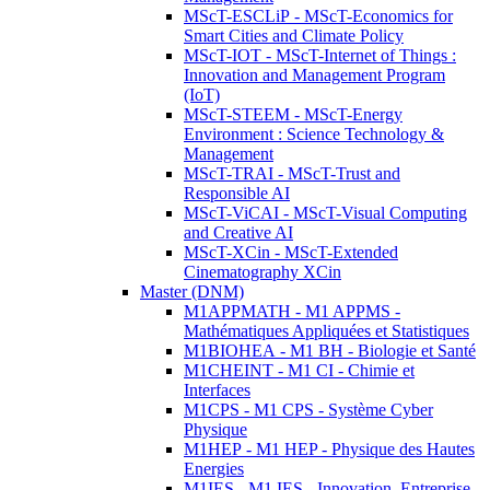
MScT-ESCLiP - MScT-Economics for
Smart Cities and Climate Policy
MScT-IOT - MScT-Internet of Things :
Innovation and Management Program
(IoT)
MScT-STEEM - MScT-Energy
Environment : Science Technology &
Management
MScT-TRAI - MScT-Trust and
Responsible AI
MScT-ViCAI - MScT-Visual Computing
and Creative AI
MScT-XCin - MScT-Extended
Cinematography XCin
Master (DNM)
M1APPMATH - M1 APPMS -
Mathématiques Appliquées et Statistiques
M1BIOHEA - M1 BH - Biologie et Santé
M1CHEINT - M1 CI - Chimie et
Interfaces
M1CPS - M1 CPS - Système Cyber
Physique
M1HEP - M1 HEP - Physique des Hautes
Energies
M1IES - M1 IES - Innovation, Entreprise