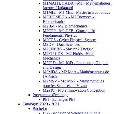
M1MATHJHADA - M1 - Mathematiques
Jacques Hadamard
M1MIE - M1 MiE - Master in Economics
M2BIOMECA - M2 Biomeca -
Biomechanics
M2BM - M2 Biomechanics
M2CFP - M2 CFP - Concepts in
Fundamental Physics
M2CPS - Cyber Physical System
M2DS - Data Sciences
M2ENERG - Master 2 Énergie
M2FLUIDS - M2 Fluids - Fluid
Mechanics
M2IGD - M2 IGD - Interaction, Graphic
and Design
M2MDA - M2 MdA - Mathématiques de
l'Aléatoire
M2MSV - M2 MSV - Mathématiques
pour les Sciences du Vivant
M2PIC - Projet Innovation Conception
Programme d'échange
PEI - Echanges PEI
Catalogue 2020 - 2021
Bachelor
BS - Bachelor of Science de l'Ecole