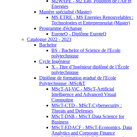
M2WAPE - M2 Eau, Pollution de l'Air et
Energies
Mastère spécialisé (Master)
MS ETRE - MS Energies Renouvelables :
Technologies et Entrepreneuriat (Master)
Programme d'échange
EuroteQ - Diplôme EuroteQ
Catalogue 2022 - 2023
Bachelor
BS - Bachelor of Science de l'Ecole
polytechnique
Cycle Ingénieur
X - Titre d’Ingénieur diplômé de l’École
polytechnique
Diplôme de formation gradué de l'Ecole
Polytechnique -MSc&T
MScT-AI-ViC - MScT-Artificial
Intelligence and Advanced Visual
Computing
MScT-CTD - MScT-Cybersecurity :
Threats and Defenses
MScT-DSB - MScT-Data Science for
Business
MScT-EDACF - MScT-Economics, Data
Analytics and Corporate Finance