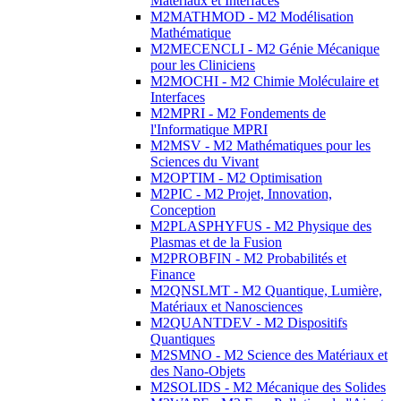
Matériaux et Interfaces
M2MATHMOD - M2 Modélisation
Mathématique
M2MECENCLI - M2 Génie Mécanique
pour les Cliniciens
M2MOCHI - M2 Chimie Moléculaire et
Interfaces
M2MPRI - M2 Fondements de
l'Informatique MPRI
M2MSV - M2 Mathématiques pour les
Sciences du Vivant
M2OPTIM - M2 Optimisation
M2PIC - M2 Projet, Innovation,
Conception
M2PLASPHYFUS - M2 Physique des
Plasmas et de la Fusion
M2PROBFIN - M2 Probabilités et
Finance
M2QNSLMT - M2 Quantique, Lumière,
Matériaux et Nanosciences
M2QUANTDEV - M2 Dispositifs
Quantiques
M2SMNO - M2 Science des Matériaux et
des Nano-Objets
M2SOLIDS - M2 Mécanique des Solides