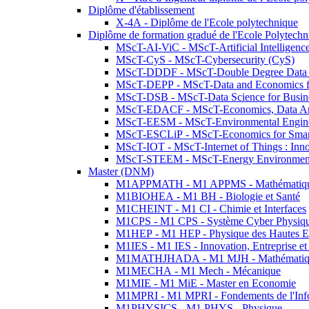
Diplôme d'établissement
X-4A - Diplôme de l'Ecole polytechnique
Diplôme de formation gradué de l'Ecole Polytec
MScT-AI-ViC - MScT-Artificial Intelligen
MScT-CyS - MScT-Cybersecurity (CyS)
MScT-DDDF - MScT-Double Degree Data 
MScT-DEPP - MScT-Data and Economics fo
MScT-DSB - MScT-Data Science for Busin
MScT-EDACF - MScT-Economics, Data Anal
MScT-EESM - MScT-Environmental Enginee
MScT-ESCLiP - MScT-Economics for Smart 
MScT-IOT - MScT-Internet of Things : Inn
MScT-STEEM - MScT-Energy Environment 
Master (DNM)
M1APPMATH - M1 APPMS - Mathématiques A
M1BIOHEA - M1 BH - Biologie et Santé
M1CHEINT - M1 CI - Chimie et Interfaces
M1CPS - M1 CPS - Système Cyber Physiq
M1HEP - M1 HEP - Physique des Hautes E
M1IES - M1 IES - Innovation, Entreprise et
M1MATHJHADA - M1 MJH - Mathématiqu
M1MECHA - M1 Mech - Mécanique
M1MIE - M1 MiE - Master en Economie
M1MPRI - M1 MPRI - Fondements de l'Inf
M1PHYSICS - M1 PHYS - Physique