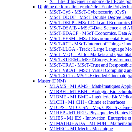
X - Titre d’Ingénieur diplômé de l’École po
Diplôme de formation gradué de l'Ecole Polytec
MScT-CyS - MScT-Cybersecurity (CyS)
MScT-DDDF - MScT-Double Degree Data 
MScT-DEPP - MScT-Data and Economics fo
MScT-DSAIB - MScT-Data Science and AI 
MScT-EDACF - MScT-Economics, Data Anal
MScT-EESM - MScT-Environmental Enginee
MScT-IOT - MScT-Internet of Things : Inn
MScT-LLGA - Track : Large Language Mode
MScT-MaQI - AI for Markets and Quantitat
MScT-STEEM - MScT-Energy Environment 
MScT-TRAI - MScT-Trust and Responsible
MScT-ViCAI - MScT-Visual Computing and
MScT-XCin - MScT-Extended Cinematogr
Master (DNM)
M1AMS - M1 AMS - Mathématiques Appliqué
M1BBH - M1 BBH - Biologie, Biotechnolog
M1BME - M1 BME - Ingénierie BioMédica
M1CHI - M1 CHI - Chimie et Interfaces
M1CPS - M1 CCSN - Maj. CPS - Système 
M1HEP - M1 HEP - Physique des Hautes E
M1IES - M1 IES - Innovation, Entreprise et
M1MATHJHADA - M1 MJH - Mathematiqu
M1MEC - M1 Mech - Mecanique