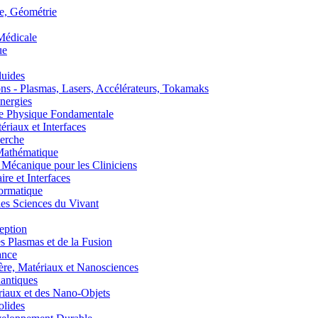
, Géométrie
édicale
ue
uides
s - Plasmas, Lasers, Accélérateurs, Tokamaks
nergies
de Physique Fondamentale
aux et Interfaces
erche
athématique
anique pour les Cliniciens
 et Interfaces
ormatique
s Sciences du Vivant
eption
lasmas et de la Fusion
ance
, Matériaux et Nanosciences
ntiques
aux et des Nano-Objets
lides