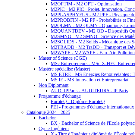
M2OPTIM - M2 OPT - Optimisation
M2PIC - M2 PIC - Projet, Innovation, Conc
M2PLASPHYFUS - M2 PPF - Physique des P
M2PROBFIN - M2 PF - Probabilités et Fin
M2QLMN - M2 QLMN - Quantique, Lumière
M2QUANTDEV - M2 QD - Dispositifs Qua
M2SMNO - M2 SMNO - Science des Matéri
M2SOLIDS - M2 Solids - Mécanique des So
M2TRADD - M2 TraDD - Transport et Dév
M2WAPE - M2 WAPE - Eau, Air, Pollution 
Master of Science (CGE)
MSc Entrepreneurs - MSc X-HEC Entrepre
Mastère spécialisé (Master)
MS ETRE - MS Energies Renouvelables : Tec
MS IE - MS Innovation et Entreprenariat
Non Diplomant
AUD_IPParis - AUDITEURS - IP Paris
Programme d'échange
EuroteQ - Diplôme EuroteQ
PEI - Programmes d'échange internationaux
Catalogue 2024 - 2025
Bachelor
BX - Bachelor of Science de l'Ecole polyte
Cycle Ingénieur
X - Titre d’Ingénieur diplômé de l’École po