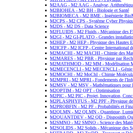
M2AAG - M2 AAG - Analyse, Arithmétique
M2BIOHEA - M2 BH - Biologie et Santé
M2BIOMECA - M2 BME - Ingénierie BioM
M2CPS - M2 CPS - Système Cyber Physiq
M2DS - M2 DS - Data Science
M2FLUIDS - M2 Fluids - Mécanique des Fl
M2GI - M2 GI-PLATO - Grandes installation
M2HEP - M2 HEP - Physique des Hautes E
M2ICFP - M2 ICFP - Centre International 
M2MACHI - M2 MACHI - Chimie des Matéri
M2MARES - M2 PBR - Physique par Rech
M2MATHMOD - M2 MM - Modélisation M
M2MECENCLI - M2 MECENCLI - Génie Méc
M2MOCHI - M2 MoChI - Chimie Moléculaire
M2MPRI - M2 MPRI - Fondements de l'Inf
M2MSV - M2 MSV - Mathématiques pour le
M2OPTIM - M2 OPT - Optimisation
M2PIC - M2 PIC - Projet, Innovation, Conc
M2PLASPHYFUS - M2 PPF - Physique des P
M2PROBFIN - M2 PF - Probabilités et Fin
M2QLMN - M2 QLMN - Quantique, Lumière
M2QUANTDEV - M2 QD - Dispositifs Qua
M2SMNO - M2 SMNO - Science des Matéri
M2SOLIDS - M2 Solids - Mécanique des So