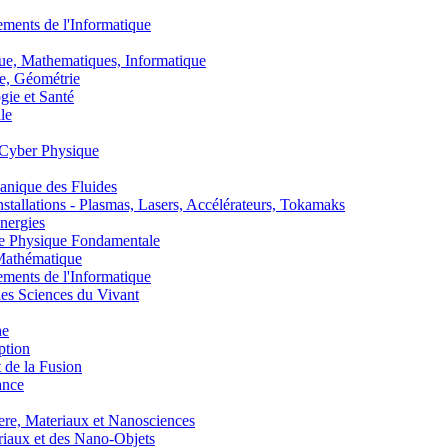
nts de l'Informatique
, Mathematiques, Informatique
, Géométrie
ie et Santé
le
Cyber Physique
nique des Fluides
lations - Plasmas, Lasers, Accélérateurs, Tokamaks
nergies
de Physique Fondamentale
athématique
nts de l'Informatique
s Sciences du Vivant
he
ption
 de la Fusion
ance
, Materiaux et Nanosciences
aux et des Nano-Objets