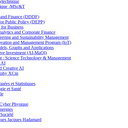
lytechnique
hnique -MSc&T
and Finance (DDDF)
r Public Policy (DEPP)
for Business
ytics and Corporate Finance
ring and Sustainability Management
ovation and Management Program (IoT)
ls, Graphs and Applications
ive Investment (AI-MaQI)
: Science Technology & Management
 AI
 Creative AI
aphy XCin
es et Statistiques
ie et Santé
le
Cyber Physique
nergies
 Société
es Jacques Hadamard