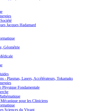
ue
nergies
 Société
es Jacques Hadamard
ormatique
, Géométrie
édicale
ue
uides
s - Plasmas, Lasers, Accélérateurs, Tokamaks
nergies
de Physique Fondamentale
erche
athématique
anique pour les Cliniciens
ormatique
s Sciences du Vivant