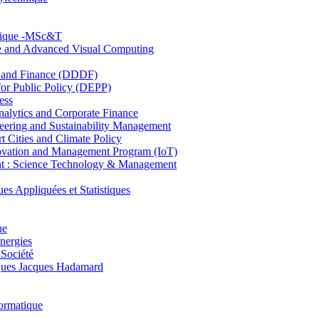
hnique -MSc&T
ce and Advanced Visual Computing
and Finance (DDDF)
r Public Policy (DEPP)
ess
ytics and Corporate Finance
ring and Sustainability Management
Cities and Climate Policy
ovation and Management Program (IoT)
: Science Technology & Management
ppliquées et Statistiques
ue
nergies
 Société
es Jacques Hadamard
ormatique