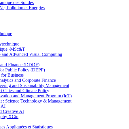
nique des Solides
, Pollution et Energies
chnique
lytechnique
hnique -MSc&T
ce and Advanced Visual Computing
and Finance (DDDF)
r Public Policy (DEPP)
for Business
ytics and Corporate Finance
ring and Sustainability Management
Cities and Climate Policy
ovation and Management Program (IoT)
: Science Technology & Management
 AI
 Creative AI
aphy XCin
ppliquées et Statistiques