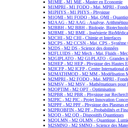
M1MIE - M1 MiE - Master en Economie
M1MPRI - M1 FODQ - Maj. MPRI - Fondeme
M1PHYS - M1 PHYS - Physique
M1QMI - M1 FODQ - Maj. QMI - Quantique
M2AAG - M2 AAG - Analyse, Arithmétique
M2BBH - M2 BBH - Biologie, Biotechnolog
M2BME - M2 BME - Ingénierie BioMédica
M2CHI - M2 CHI - Chimie et Interfaces
M2CPS - M2 CCSN - Maj. CPS - Système 
M2DS - M2 DS - Science des données
M2FLUIDS - M2 Mech - Maj. Fluids - Meca
M2GIPLATO - M2 GI-PLATO - Grandes instal
M2HEP - M2 HEP - Physique des Hautes E
M2ICFP - M2 ICFP - Centre International 
M2MATHMOD - M2 MM - Modélisation M
M2MPRI - M2 FODQ - Maj. MPRI - Fondeme
M2MSV - M2 MSV - Mathématiques pour le
M2OPTIM - M2 OPT - Optimisation
M2PBR - M2 PBR - Physique par Recherc
M2PIC - M2 PIC - Projet Innovation Conce
M2PPF - M2 PPF - Physique des Plasmas et
M2PROBFIN - M2 PF - Probabilités et Fin
M2QD - M2 QD - Dispositifs Quantiques
M2QLMN - M2 QLMN - Quantique, Lumiere
M2SMNO - M2 SMNO - Science des Materi