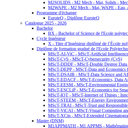
M2SOLIDS - M2 Mech - Maj. Solids - Meca
M2WAPE - M2 Mech - Maj. WAPE - Eau, Air
Programme d'échange
EuroteQ - Diplôme EuroteQ
Catalogue 2025 - 2026
Bachelor
BX - Bachelor of Science de l'Ecole polyte
Cycle Ingénieur
X - Titre d’Ingénieur diplômé de l’École po
Diplôme de formation gradué de l'Ecole Polytec
MScT-AI-ViC - MScT-Artificial Intelligen
MScT-CyS - MScT-Cybersecurity (CyS)
MScT-DDDF - MScT-Double Degree Data 
MScT-DEPP - MScT-Data and Economics fo
MScT-DSAIB - MScT-Data Science and AI 
MScT-EDACF - MScT-Economics, Data Anal
MScT-EESM - MScT-Environmental Enginee
MScT-ESCLiP - MScT-Economics for Smart 
MScT-IOT - MScT-Internet of Things : Inn
MScT-STEEM - MScT-Energy Environment 
MScT-TRAI - MScT-Trust and Responsible
MScT-ViCAI - MScT-Visual Computing and
MScT-XCin - MScT-Extended Cinematogr
Master (DNM)
M1APPMATH - M1 APPMS - Mathématiques A