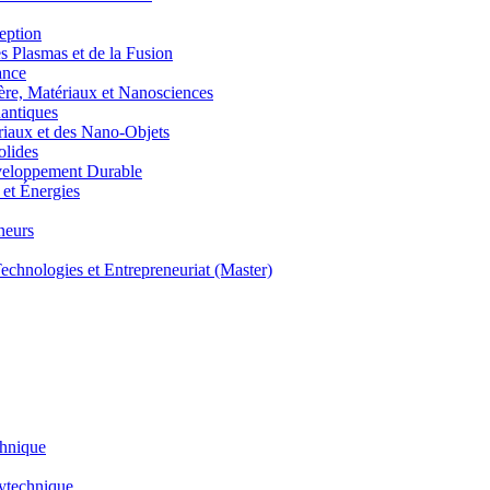
eption
lasmas et de la Fusion
ance
, Matériaux et Nanosciences
ntiques
aux et des Nano-Objets
lides
eloppement Durable
et Énergies
neurs
hnologies et Entrepreneuriat (Master)
chnique
lytechnique