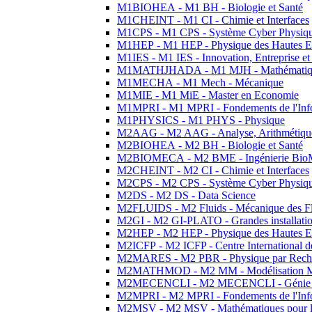
M1BIOHEA - M1 BH - Biologie et Santé
M1CHEINT - M1 CI - Chimie et Interfaces
M1CPS - M1 CPS - Système Cyber Physiq
M1HEP - M1 HEP - Physique des Hautes E
M1IES - M1 IES - Innovation, Entreprise et
M1MATHJHADA - M1 MJH - Mathématiqu
M1MECHA - M1 Mech - Mécanique
M1MIE - M1 MiE - Master en Economie
M1MPRI - M1 MPRI - Fondements de l'Inf
M1PHYSICS - M1 PHYS - Physique
M2AAG - M2 AAG - Analyse, Arithmétique
M2BIOHEA - M2 BH - Biologie et Santé
M2BIOMECA - M2 BME - Ingénierie BioM
M2CHEINT - M2 CI - Chimie et Interfaces
M2CPS - M2 CPS - Système Cyber Physiq
M2DS - M2 DS - Data Science
M2FLUIDS - M2 Fluids - Mécanique des Fl
M2GI - M2 GI-PLATO - Grandes installation
M2HEP - M2 HEP - Physique des Hautes E
M2ICFP - M2 ICFP - Centre International 
M2MARES - M2 PBR - Physique par Rech
M2MATHMOD - M2 MM - Modélisation M
M2MECENCLI - M2 MECENCLI - Génie Méc
M2MPRI - M2 MPRI - Fondements de l'Inf
M2MSV - M2 MSV - Mathématiques pour le