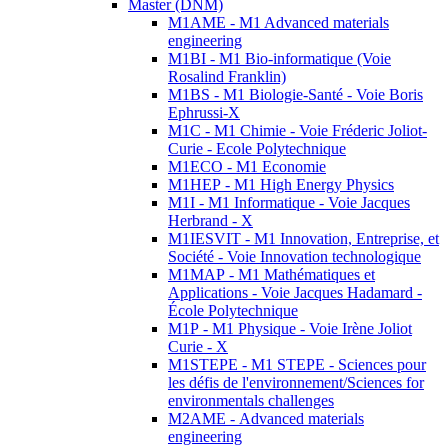
Master (DNM)
M1AME - M1 Advanced materials
engineering
M1BI - M1 Bio-informatique (Voie
Rosalind Franklin)
M1BS - M1 Biologie-Santé - Voie Boris
Ephrussi-X
M1C - M1 Chimie - Voie Fréderic Joliot-
Curie - Ecole Polytechnique
M1ECO - M1 Economie
M1HEP - M1 High Energy Physics
M1I - M1 Informatique - Voie Jacques
Herbrand - X
M1IESVIT - M1 Innovation, Entreprise, et
Société - Voie Innovation technologique
M1MAP - M1 Mathématiques et
Applications - Voie Jacques Hadamard -
École Polytechnique
M1P - M1 Physique - Voie Irène Joliot
Curie - X
M1STEPE - M1 STEPE - Sciences pour
les défis de l'environnement/Sciences for
environmentals challenges
M2AME - Advanced materials
engineering