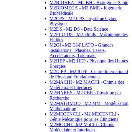
M2BIOHEA - M2 BH - Biologie et Santé
M2BIOMECA - M2 BME - Ingénierie
BioMédicale
M2CPS - M2 CPS - Système Cyber
Physique
M2DS - M2 DS - Data Science
M2FLUIDS - M2 Fluids - Mécanique des
Fluides
M2GI - M2 GI-PLATO - Grandes
installations - Plasmas, Lasers,
Accélérateurs, Tokamaks
M2HEP - M2 HEP - Physique des Hautes
Energies
M2ICFP - M2 ICFP - Centre International
de Physique Fondamentale
M2MACHI - M2 MACHI - Chimie des
Matériaux et Interfaces
M2MARES - M2 PBR - Physique par
Recherche
M2MATHMOD - M2 MM - Modélisation
Mathématique
M2MECENCLI - M2 MECENCLI -
Génie Mécanique pour les Cliniciens
M2MOCHI - M2 MoChI - Chimie
Moléculaire et Interfaces