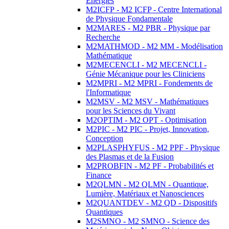
Energies
M2ICFP - M2 ICFP - Centre International
de Physique Fondamentale
M2MARES - M2 PBR - Physique par
Recherche
M2MATHMOD - M2 MM - Modélisation
Mathématique
M2MECENCLI - M2 MECENCLI -
Génie Mécanique pour les Cliniciens
M2MPRI - M2 MPRI - Fondements de
l'Informatique
M2MSV - M2 MSV - Mathématiques
pour les Sciences du Vivant
M2OPTIM - M2 OPT - Optimisation
M2PIC - M2 PIC - Projet, Innovation,
Conception
M2PLASPHYFUS - M2 PPF - Physique
des Plasmas et de la Fusion
M2PROBFIN - M2 PF - Probabilités et
Finance
M2QLMN - M2 QLMN - Quantique,
Lumière, Matériaux et Nanosciences
M2QUANTDEV - M2 QD - Dispositifs
Quantiques
M2SMNO - M2 SMNO - Science des