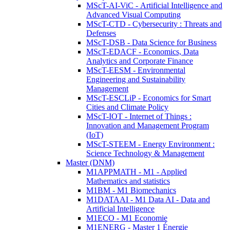
MScT-AI-ViC - Artificial Intelligence and
Advanced Visual Computing
MScT-CTD - Cybersecurity : Threats and
Defenses
MScT-DSB - Data Science for Business
MScT-EDACF - Economics, Data
Analytics and Corporate Finance
MScT-EESM - Environmental
Engineering and Sustainability
Management
MScT-ESCLiP - Economics for Smart
Cities and Climate Policy
MScT-IOT - Internet of Things :
Innovation and Management Program
(IoT)
MScT-STEEM - Energy Environment :
Science Technology & Management
Master (DNM)
M1APPMATH - M1 - Applied
Mathematics and statistics
M1BM - M1 Biomechanics
M1DATAAI - M1 Data AI - Data and
Artificial Intelligence
M1ECO - M1 Economie
M1ENERG - Master 1 Énergie