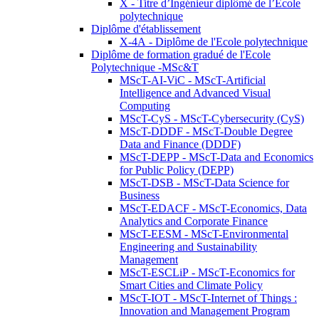
X - Titre d’Ingénieur diplômé de l’École
polytechnique
Diplôme d'établissement
X-4A - Diplôme de l'Ecole polytechnique
Diplôme de formation gradué de l'Ecole
Polytechnique -MSc&T
MScT-AI-ViC - MScT-Artificial
Intelligence and Advanced Visual
Computing
MScT-CyS - MScT-Cybersecurity (CyS)
MScT-DDDF - MScT-Double Degree
Data and Finance (DDDF)
MScT-DEPP - MScT-Data and Economics
for Public Policy (DEPP)
MScT-DSB - MScT-Data Science for
Business
MScT-EDACF - MScT-Economics, Data
Analytics and Corporate Finance
MScT-EESM - MScT-Environmental
Engineering and Sustainability
Management
MScT-ESCLiP - MScT-Economics for
Smart Cities and Climate Policy
MScT-IOT - MScT-Internet of Things :
Innovation and Management Program