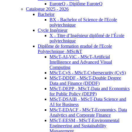
EuroteQ - Diplôme EuroteQ
Catalogue 2025 - 2026
Bachelor
BX - Bachelor of Science de l'Ecole
polytechnique
Cycle Ingénieur
X - Titre d’Ingénieur diplômé de l’École
polytechnique
Diplôme de formation gradué de l'Ecole
Polytechnique -MSc&T
MScT-AI-ViC - MScT-Artificial
Intelligence and Advanced Visual
Computing
MScT-CyS - MScT-Cybersecurity (CyS)
MScT-DDDF - MScT-Double Degree
Data and Finance (DDDF)
MScT-DEPP - MScT-Data and Economics
for Public Policy (DEPP)
MScT-DSAIB - MScT-Data Science and
AI for Business
MScT-EDACF - MScT-Economics, Data
Analytics and Corporate Finance
MScT-EESM - MScT-Environmental
Engineering and Sustainability
Management