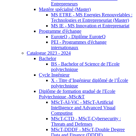
Entrepreneurs
Mastère spécialisé (Master)
MS ETRE - MS Energies Renouvelables :
Technologies et Entrepreneuriat (Master)
MS IE - MS Innovation et Entreprenariat
Programme d'échange
EuroteQ - Diplôme EuroteQ
PEI - Programmes d'échange
internationaux
Catalogue 2023 - 2024
Bachelor
BS - Bachelor of Science de l'Ecole
polytechnique
Cycle Ingénieur
X - Titre d’Ingénieur diplômé de l’École
polytechnique
Diplôme de formation gradué de l'Ecole
Polytechnique -MSc&T
MScT-AI-ViC - MScT-Artificial
Intelligence and Advanced Visual
Computing
MScT-CTD - MScT-Cybersecurity :
Threats and Defenses
MScT-DDDF - MScT-Double Degree
Data and Finance (DDDF)