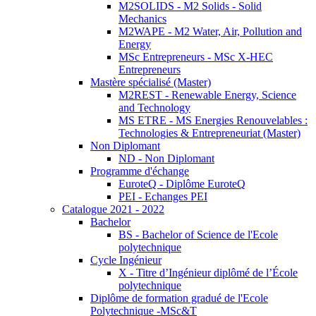
M2SOLIDS - M2 Solids - Solid
Mechanics
M2WAPE - M2 Water, Air, Pollution and
Energy
MSc Entrepreneurs - MSc X-HEC
Entrepreneurs
Mastère spécialisé (Master)
M2REST - Renewable Energy, Science
and Technology
MS ETRE - MS Energies Renouvelables :
Technologies & Entrepreneuriat (Master)
Non Diplomant
ND - Non Diplomant
Programme d'échange
EuroteQ - Diplôme EuroteQ
PEI - Echanges PEI
Catalogue 2021 - 2022
Bachelor
BS - Bachelor of Science de l'Ecole
polytechnique
Cycle Ingénieur
X - Titre d’Ingénieur diplômé de l’École
polytechnique
Diplôme de formation gradué de l'Ecole
Polytechnique -MSc&T