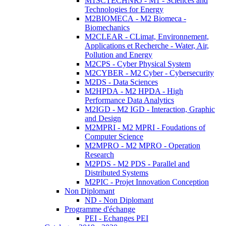
M1SCTECHNRJ - M1 - Sciences and
Technologies for Energy
M2BIOMECA - M2 Biomeca -
Biomechanics
M2CLEAR - CLimat, Environnement,
Applications et Recherche - Water, Air,
Pollution and Energy
M2CPS - Cyber Physical System
M2CYBER - M2 Cyber - Cybersecurity
M2DS - Data Sciences
M2HPDA - M2 HPDA - High
Performance Data Analytics
M2IGD - M2 IGD - Interaction, Graphic
and Design
M2MPRI - M2 MPRI - Foudations of
Computer Science
M2MPRO - M2 MPRO - Operation
Research
M2PDS - M2 PDS - Parallel and
Distributed Systems
M2PIC - Projet Innovation Conception
Non Diplomant
ND - Non Diplomant
Programme d'échange
PEI - Echanges PEI