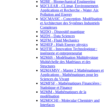
M2BE - Biomechanical Engineering
M2CLEAR - CLimat, Environnement,
Applications et Recherche - Water, Air,
Pollution and Energy
M2CMASIC - Conception, Modélisation
et Architecture des Systèmes Industriels
Complexes
M2DQ - Dispositif quantique
M2DS - Data Sciences
M2FM - Fluid Mechanics
M2HEP - High Energy physics
M2ITIE - Innovation Technologique :
ingénierie et entrepreneuriat
M2M4S - Modélisation Multiphysique
Multiéchelle des Matériaux et des
Structures
M2MAMSV - Master 2 Mathématiques et
Applications - Mathématiques pour les
Sciences du Vivant
M2MFSF - Mathématiques Financières :
Statistique et Finance
M2MM - Mathématiques de la
modélisation
M2MOCHI - Molecular Chemistry and
Interfaces