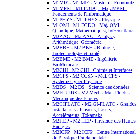
M1MIE - M1 MiE - Master en Economie
M1MPRI - M1 FODQ - Maj. MPRI -
Fondements de l'Informatique
M1PHYS - M1 PHYS - Physique
M1QMI - M1 FODQ - Maj. QMI -
Quantique, Mathematiques, Informatique
M2AAG - M2 AAG - Analyse,
Arithmétique, Géométrie
M2BBH - M2 BBH - Biologie,
Biotechnologie et Santé
M2BME - M2 BME - Ingénierie
BioMédicale
M2CHI - M2 CHI - Chimie et Interfaces
M2CPS - M2 CCSN - Maj. CPS -
Système Cyber Physique
M2DS - M2 DS - Science des données
M2FLUIDS - M2 Mech - Maj. Fluids -
Mecanique des Fluides
M2GIPLATO - M2 GI-PLATO - Grandes
installations - Plasmas, Lasers,
Accélérateurs, Tokamaks
M2HEP - M2 HEP - Physique des Hautes
Energies
M2ICFP - M2 ICFP - Centre International
de Physique Fondamentale