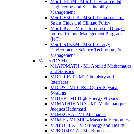
MScT-EESM - MScT-Environmental
Engineering and Sustainability
Management
MScT-ESCLiP - MScT-Economics for
Smart Cities and Climate Policy
MScT-IOT - MScT-Internet of Things :
Innovation and Management Program
(IoT)
MScT-STEEM - MScT-Energy
Environment : Science Technology &
Management
Master (DNM)
M1APPMATH - M1 Applied Mathematics
and statistics
M1CHEINT - M1 Chemistry and
Interfaces
M1CPS - M1 CPS - Cyber Physical
Systems
M1HEP - M1 High Energy Physics
M1MATHJHADA - M1 Mathematiques
Jacques Hadamard
M1MECHA - M1 Mechanics
M1MIE - M1 MIE - Master in Economics
M2BIOHEA - M2 Biology and Health
M2BIOMECA - M2 Biomeca -