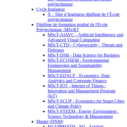
polytechnique
Cycle Ingénieur
X - Titre d’Ingénieur diplômé de l’École
polytechnique
Diplôme de formation gradué de l'Ecole
Polytechnique -MSc&T
MScT-AIAVC - Artificial Intelligence and
Advanced Visual Computing
MScT-CTD - Cybersecurity : Threats and
Defenses
MScT-DSB - Data Science for Business
MScT-ECOSEM - Environmental
Engineering and Sustainability
Management
MScT-EDACF - Economics, Data
Analytics and Corporate Finance
MScT-IOT - Internet of Things :
Innovation and Management Program
(IoT)
MScT-SCUP - Economics for Smart Cities
and Climate Policy
MScT-STEEM - Energy Environment :
Science Technology & Management
Master (DNM)
M1APPMATH - M1 - Applied