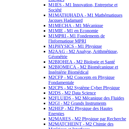
M1IES - M1 Innovation, Entreprise et
Société
M1MATHJHADA - M1 Mathématiques
Jacques Hadamard
M1MECHA - M1 Mécanique
M1MIE - M1 en Economie
M1MPRI - M1 Fondements de
l'Informatique MPRI
M1PHYSICS - M1 Physique
M2AAG - M2 Analyse, Arithmétique,
Géométrie
M2BIOHEA - M2 Biologie et Santé
M2BIOMECA - M2 Biomécanique et
Ingéniérie Biomédical
M2CFP - M2 Concepts en Physique
Fondamentale
M2CPS - M2 Système Cyber Physique
M2DS - M2 Data Science
M2FLUIDS - M2 Mécanique des Fluides
M2GI - M2 Grands Instruments
M2HEP - M2 Physique des Hautes
Energies
M2MARES - M2 Physique par Recherche
M2MATCHEINT - M2 Chimie des