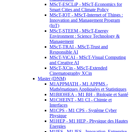
MScT-ESCLiP - MScT-Economics for
Smart Cities and Climate Policy
MScT-IOT - MScT-Internet of Things :
Innovation and Management Program
(IoT)
MScT-STEEM - MScT-Energy
Environment : Science Technology &
Management
MScT-TRAI - MScT-Trust and
Responsible AI
MScT-ViCAI - MScT-Visual Computing
and Creative AI
MScT-XCin - MScT-Extended
Cinematography XCin
Master (DNM)
M1APPMATH - M1 APPMS -
Mathématiques Appliquées et Statistiques
M1BIOHEA - M1 BH - Biologie et Santé
M1CHEINT - M1 CI - Chimie et
Interfaces
M1CPS - M1 CPS - Système Cyber
Physique
M1HEP - M1 HEP - Physique des Hautes
Energies
M1IES - M1 IES - Innovation, Entreprise