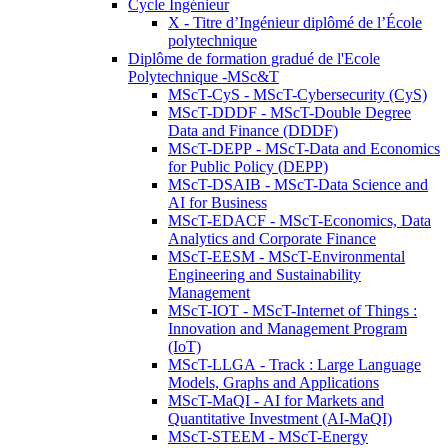
Cycle Ingénieur
X - Titre d’Ingénieur diplômé de l’École
polytechnique
Diplôme de formation gradué de l'Ecole
Polytechnique -MSc&T
MScT-CyS - MScT-Cybersecurity (CyS)
MScT-DDDF - MScT-Double Degree
Data and Finance (DDDF)
MScT-DEPP - MScT-Data and Economics
for Public Policy (DEPP)
MScT-DSAIB - MScT-Data Science and
AI for Business
MScT-EDACF - MScT-Economics, Data
Analytics and Corporate Finance
MScT-EESM - MScT-Environmental
Engineering and Sustainability
Management
MScT-IOT - MScT-Internet of Things :
Innovation and Management Program
(IoT)
MScT-LLGA - Track : Large Language
Models, Graphs and Applications
MScT-MaQI - AI for Markets and
Quantitative Investment (AI-MaQI)
MScT-STEEM - MScT-Energy