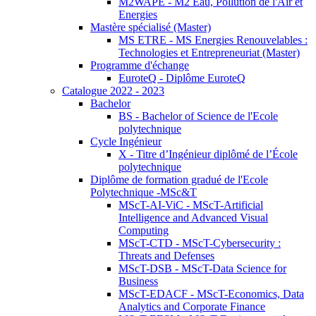
M2WAPE - M2 Eau, Pollution de l'Air et
Energies
Mastère spécialisé (Master)
MS ETRE - MS Energies Renouvelables :
Technologies et Entrepreneuriat (Master)
Programme d'échange
EuroteQ - Diplôme EuroteQ
Catalogue 2022 - 2023
Bachelor
BS - Bachelor of Science de l'Ecole
polytechnique
Cycle Ingénieur
X - Titre d’Ingénieur diplômé de l’École
polytechnique
Diplôme de formation gradué de l'Ecole
Polytechnique -MSc&T
MScT-AI-ViC - MScT-Artificial
Intelligence and Advanced Visual
Computing
MScT-CTD - MScT-Cybersecurity :
Threats and Defenses
MScT-DSB - MScT-Data Science for
Business
MScT-EDACF - MScT-Economics, Data
Analytics and Corporate Finance