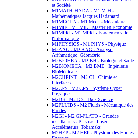
et Société
M1MATHJHADA - M1 MJH -
Mathématiques Jacques Hadamard
M1MECHA - M1 Mech - Mécanique
M1MIE - M1 MiE - Master en Economie
M1MPRI - M1 MPRI - Fondements de
l'Informatique
M1PHYSICS - M1 PHYS - Physique
M2AAG - M2 AAG - Analyse,
Arithmétique, Géométrie
M2BIOHEA - M2 BH - Biologie et Santé
M2BIOMECA - M2 BME - Ingénierie
BioMédicale
M2CHEINT - M2 CI - Chimie et
Interfaces
M2CPS - M2 CPS - Système Cyber
Physique
M2DS - M2 DS - Data Science
M2FLUIDS - M2 Fluids - Mécanique des
Fluides
M2GI - M2 GI-PLATO - Grandes
installations - Plasmas, Lasers,
Accélérateurs, Tokamaks
M2HEP - M2 HEP - Physique des Hautes