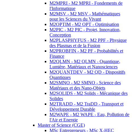
M2MPRI - M2 MPRI - Fondements de
l'Informatique
M2MSV - M2 MSV - Mathématiques
pour les Sciences du Vivant
M2OPTIM - M2 OPT - Optimisation
M2PIC - M2 PIC - Projet, Innovation,
Conception
M2PLASPHYFUS - M2 PPF - Physique
des Plasmas et de la Fusion
M2PROBFIN - M2 PF - Probabilités et
Finance
M2QLMN - M2 QLMN - Quantique,
Lumière, Matériaux et Nanosciences
M2QUANTDEV - M2 QD - Dispositifs
Quantiques
M2SMNO - M2 SMNO - Science des
Matériaux et des Nano-Objets
M2SOLIDS - M2 Solids - Mécanique des
Solides
M2TRADD - M2 TraDD - Transport et
Développement Durable
M2WAPE - M2 WAPE - Eau, Pollution de
l'Air et Energie
Master of Science (CGE)
MSc Entrepreneurs - MSc X-HEC