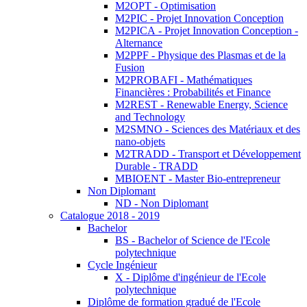
M2OPT - Optimisation
M2PIC - Projet Innovation Conception
M2PICA - Projet Innovation Conception -
Alternance
M2PPF - Physique des Plasmas et de la
Fusion
M2PROBAFI - Mathématiques
Financières : Probabilités et Finance
M2REST - Renewable Energy, Science
and Technology
M2SMNO - Sciences des Matériaux et des
nano-objets
M2TRADD - Transport et Développement
Durable - TRADD
MBIOENT - Master Bio-entrepreneur
Non Diplomant
ND - Non Diplomant
Catalogue 2018 - 2019
Bachelor
BS - Bachelor of Science de l'Ecole
polytechnique
Cycle Ingénieur
X - Diplôme d'ingénieur de l'Ecole
polytechnique
Diplôme de formation gradué de l'Ecole