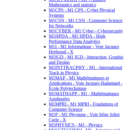
Mathematics and statistics
M1CPS - M1 CPS - Cyber Physical
Systems
M1CSN - M1 CSN - Computer Science
for Networks
M1CYBER - M1 Cyber - Cybersecurity
M1HPDA - M1 HPDA - High
Performance Data Analytics
M1I - M1 Informatique - Voie Jacques
Herbrand - X
M1IGD - M1 IGD - Interaction, Graphic
and Design
M1INTTRACPHY - M1 - International
Track in Physics
M1MAP - M1 Mathématiques et
Applications - Voie Jacques Hadamard -
École Polytechnique
M1MATHAPP - M1 - Mathématiques
Appliquées
M1MPRI - M1 MPRI - Foudations of
Computer Science
M1P - M1 Physique - Voie Irène Joliot
Curie - X
M1PHYSICS - M1 - Physics