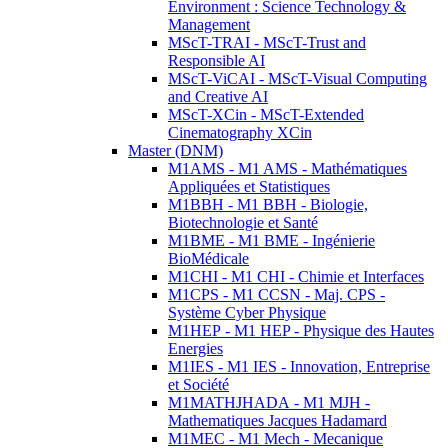
Environment : Science Technology &
Management
MScT-TRAI - MScT-Trust and
Responsible AI
MScT-ViCAI - MScT-Visual Computing
and Creative AI
MScT-XCin - MScT-Extended
Cinematography XCin
Master (DNM)
M1AMS - M1 AMS - Mathématiques
Appliquées et Statistiques
M1BBH - M1 BBH - Biologie,
Biotechnologie et Santé
M1BME - M1 BME - Ingénierie
BioMédicale
M1CHI - M1 CHI - Chimie et Interfaces
M1CPS - M1 CCSN - Maj. CPS -
Système Cyber Physique
M1HEP - M1 HEP - Physique des Hautes
Energies
M1IES - M1 IES - Innovation, Entreprise
et Société
M1MATHJHADA - M1 MJH -
Mathematiques Jacques Hadamard
M1MEC - M1 Mech - Mecanique