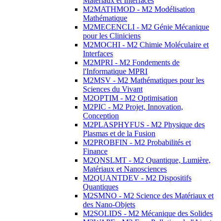
Matériaux et Interfaces
M2MATHMOD - M2 Modélisation
Mathématique
M2MECENCLI - M2 Génie Mécanique
pour les Cliniciens
M2MOCHI - M2 Chimie Moléculaire et
Interfaces
M2MPRI - M2 Fondements de
l'Informatique MPRI
M2MSV - M2 Mathématiques pour les
Sciences du Vivant
M2OPTIM - M2 Optimisation
M2PIC - M2 Projet, Innovation,
Conception
M2PLASPHYFUS - M2 Physique des
Plasmas et de la Fusion
M2PROBFIN - M2 Probabilités et
Finance
M2QNSLMT - M2 Quantique, Lumière,
Matériaux et Nanosciences
M2QUANTDEV - M2 Dispositifs
Quantiques
M2SMNO - M2 Science des Matériaux et
des Nano-Objets
M2SOLIDS - M2 Mécanique des Solides