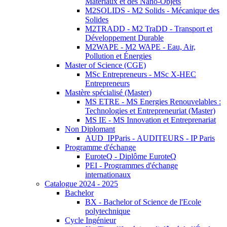
Matériaux et des Nano-Objets
M2SOLIDS - M2 Solids - Mécanique des
Solides
M2TRADD - M2 TraDD - Transport et
Développement Durable
M2WAPE - M2 WAPE - Eau, Air,
Pollution et Énergies
Master of Science (CGE)
MSc Entrepreneurs - MSc X-HEC
Entrepreneurs
Mastère spécialisé (Master)
MS ETRE - MS Energies Renouvelables :
Technologies et Entrepreneuriat (Master)
MS IE - MS Innovation et Entreprenariat
Non Diplomant
AUD_IPParis - AUDITEURS - IP Paris
Programme d'échange
EuroteQ - Diplôme EuroteQ
PEI - Programmes d'échange
internationaux
Catalogue 2024 - 2025
Bachelor
BX - Bachelor of Science de l'Ecole
polytechnique
Cycle Ingénieur