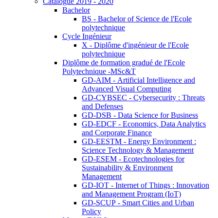
Catalogue 2019 - 2020
Bachelor
BS - Bachelor of Science de l'Ecole
polytechnique
Cycle Ingénieur
X - Diplôme d'ingénieur de l'Ecole
polytechnique
Diplôme de formation gradué de l'Ecole
Polytechnique -MSc&T
GD-AIM - Artificial Intelligence and
Advanced Visual Computing
GD-CYBSEC - Cybersecurity : Threats
and Defenses
GD-DSB - Data Science for Business
GD-EDCF - Economics, Data Analytics
and Corporate Finance
GD-EESTM - Energy Environment :
Science Technology & Management
GD-ESEM - Ecotechnologies for
Sustainability & Environment
Management
GD-IOT - Internet of Things : Innovation
and Management Program (IoT)
GD-SCUP - Smart Cities and Urban
Policy