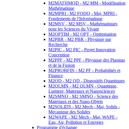
M2MATHMOD - M2 MM - Modélisation
Mathématique
M2MPRI - M2 FODQ - Maj. MPRI -
Fondements de l'Informatique
M2MSV - M2 MSV - Mathématiques
pour les Sciences du Vivant
M2OPTIM - M2 OPT - Optimisation
M2PBR - M2 PBR - Physique par
Recherche
M2PIC - M2 PIC - Projet Innovation
Conception
M2PPF - M2 PPF - Physique des Plasmas
et de la Fusion
M2PROBFIN - M2 PF - Probabilités et
Finance
M2QD - M2 QD - Dispositifs Quantiques
M2QLMN - M2 QLMN - Quantique,
Lumiere, Materiaux et Nanosciences
M2SMNO - M2 SMNO - Science des
Materiaux et des Nano-Objets
M2SOLIDS - M2 Mech - Maj. Solids -
Mecanique des Solides
M2WAPE - M2 Mech - Maj. WAPE -
Eau, Air, Pollution et Energies
Programme d'échange