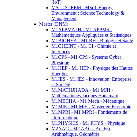
(IoT)
MScT-STEEM - MScT-Energy
Environment : Science Technology &
Management
Master (DNM)
M1APPMATH - M1 APPMS -
Mathématiques Appliquées et Statistiques
M1BIOHEA - M1 BH - Biologie et Santé
M1CHEINT - M1 CI - Chimie et
Interfaces
M1CPS - M1 CPS - Système Cyber
Physique
M1HEP - M1 HEP - Physique des Hautes
Energies
M1IES - M1 IES - Innovation, Entreprise
et Société
M1MATHJHADA - M1 MJH -
Mathématiques Jacques Hadamard
M1MECHA - M1 Mech - Mécanique
M1MIE - M1 MiE - Master en Economie
M1MPRI - M1 MPRI - Fondements de
l'Informatique
M1PHYSICS - M1 PHYS - Physique
M2AAG - M2 AAG - Analyse,
Arithmétique, Géométrie