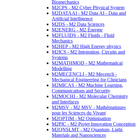
Biomechanics
M2CPS - M2 Cyber Physical System
M2DATAAI - M2 Data AI - Data and
Artificial Intelligence
M2DS - M2 Data Sciences
M2ENERG - M2 Énergie
M2FLUIDS - M2 Fluids - Fluid
Mechanics
M2HEP - M2 High Energy physics
M2ICS - M2 Integration, Circuits and
Systems
M2MATHMOD - M2 Mathematical
Modelling
M2MECENCLI - M2 Mecencli -
Mechanical Engineering for Clinicians
M2MICAS - M2 Machine Learning,
Communications and Security
M2MOCHI - M2 Molecular Chemistry
and Interfaces
M2MSV - M2 MSV - Mathématiques
pour les Sciences du Vivant
M2OPTIM - M2 Optimisation
M2PIC - M2 Projet Innovation Conception
M2QNSLMT - M2 Quantum, Light,
Materials and Nanosciences