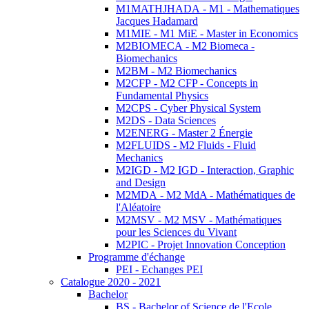
M1MATHJHADA - M1 - Mathematiques
Jacques Hadamard
M1MIE - M1 MiE - Master in Economics
M2BIOMECA - M2 Biomeca -
Biomechanics
M2BM - M2 Biomechanics
M2CFP - M2 CFP - Concepts in
Fundamental Physics
M2CPS - Cyber Physical System
M2DS - Data Sciences
M2ENERG - Master 2 Énergie
M2FLUIDS - M2 Fluids - Fluid
Mechanics
M2IGD - M2 IGD - Interaction, Graphic
and Design
M2MDA - M2 MdA - Mathématiques de
l'Aléatoire
M2MSV - M2 MSV - Mathématiques
pour les Sciences du Vivant
M2PIC - Projet Innovation Conception
Programme d'échange
PEI - Echanges PEI
Catalogue 2020 - 2021
Bachelor
BS - Bachelor of Science de l'Ecole