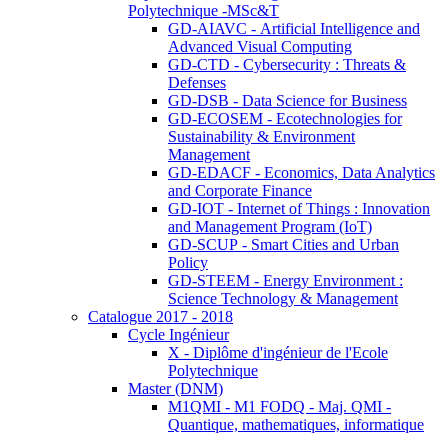
Polytechnique -MSc&T
GD-AIAVC - Artificial Intelligence and
Advanced Visual Computing
GD-CTD - Cybersecurity : Threats &
Defenses
GD-DSB - Data Science for Business
GD-ECOSEM - Ecotechnologies for
Sustainability & Environment
Management
GD-EDACF - Economics, Data Analytics
and Corporate Finance
GD-IOT - Internet of Things : Innovation
and Management Program (IoT)
GD-SCUP - Smart Cities and Urban
Policy
GD-STEEM - Energy Environment :
Science Technology & Management
Catalogue 2017 - 2018
Cycle Ingénieur
X - Diplôme d'ingénieur de l'Ecole
Polytechnique
Master (DNM)
M1QMI - M1 FODQ - Maj. QMI -
Quantique, mathematiques, informatique