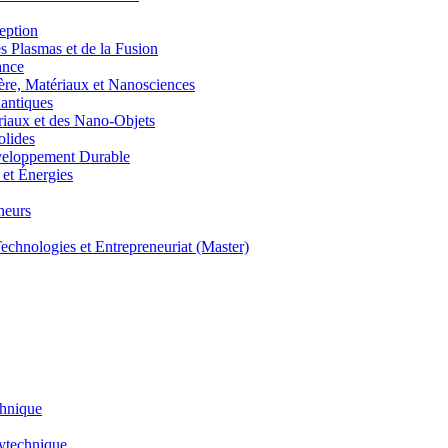
eption
lasmas et de la Fusion
ance
, Matériaux et Nanosciences
ntiques
aux et des Nano-Objets
lides
eloppement Durable
et Énergies
neurs
hnologies et Entrepreneuriat (Master)
chnique
lytechnique