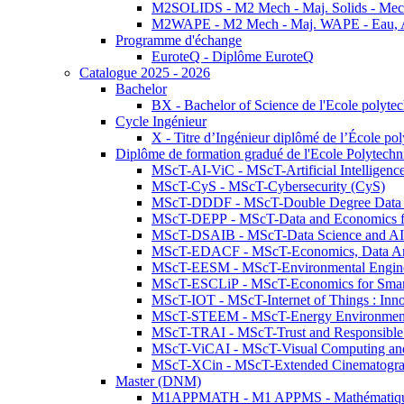
M2SOLIDS - M2 Mech - Maj. Solids - Meca
M2WAPE - M2 Mech - Maj. WAPE - Eau, Air
Programme d'échange
EuroteQ - Diplôme EuroteQ
Catalogue 2025 - 2026
Bachelor
BX - Bachelor of Science de l'Ecole polyte
Cycle Ingénieur
X - Titre d’Ingénieur diplômé de l’École po
Diplôme de formation gradué de l'Ecole Polytec
MScT-AI-ViC - MScT-Artificial Intelligen
MScT-CyS - MScT-Cybersecurity (CyS)
MScT-DDDF - MScT-Double Degree Data 
MScT-DEPP - MScT-Data and Economics fo
MScT-DSAIB - MScT-Data Science and AI 
MScT-EDACF - MScT-Economics, Data Anal
MScT-EESM - MScT-Environmental Enginee
MScT-ESCLiP - MScT-Economics for Smart 
MScT-IOT - MScT-Internet of Things : Inn
MScT-STEEM - MScT-Energy Environment 
MScT-TRAI - MScT-Trust and Responsible
MScT-ViCAI - MScT-Visual Computing and
MScT-XCin - MScT-Extended Cinematogr
Master (DNM)
M1APPMATH - M1 APPMS - Mathématiques A