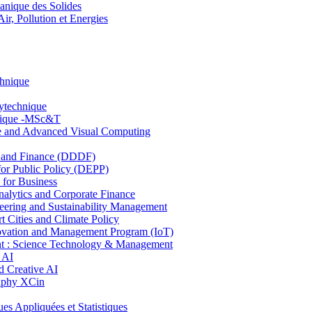
nique des Solides
, Pollution et Energies
chnique
lytechnique
hnique -MSc&T
ce and Advanced Visual Computing
and Finance (DDDF)
r Public Policy (DEPP)
for Business
ytics and Corporate Finance
ring and Sustainability Management
Cities and Climate Policy
ovation and Management Program (IoT)
: Science Technology & Management
 AI
 Creative AI
aphy XCin
ppliquées et Statistiques