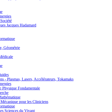
ue
nergies
 Société
es Jacques Hadamard
ormatique
, Géométrie
édicale
ue
uides
s - Plasmas, Lasers, Accélérateurs, Tokamaks
nergies
de Physique Fondamentale
erche
athématique
anique pour les Cliniciens
ormatique
s Sciences du Vivant