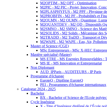
M2OPTIM - M2 OPT - Optimisation
M2PIC - M2 PIC - Projet, Innovation, Conc
M2PLASPHYFUS - M2 PPF - Physique des P
M2PROBFIN - M2 PF - Probabilités et Fin
M2QLMN - M2 QLMN - Quantique, Lumière
M2QUANTDEV - M2 QD - Dispositifs Qua
M2SMNO - M2 SMNO - Science des Matéri
M2SOLIDS - M2 Solids - Mécanique des So
M2TRADD - M2 TraDD - Transport et Dév
M2WAPE - M2 WAPE - Eau, Air, Pollution 
Master of Science (CGE)
MSc Entrepreneurs - MSc X-HEC Entrepre
Mastère spécialisé (Master)
MS ETRE - MS Energies Renouvelables : Tec
MS IE - MS Innovation et Entreprenariat
Non Diplomant
AUD_IPParis - AUDITEURS - IP Paris
Programme d'échange
EuroteQ - Diplôme EuroteQ
PEI - Programmes d'échange internationaux
Catalogue 2024 - 2025
Bachelor
BX - Bachelor of Science de l'Ecole polyte
Cycle Ingénieur
X - Titre d’Ingénieur diplômé de l’École po