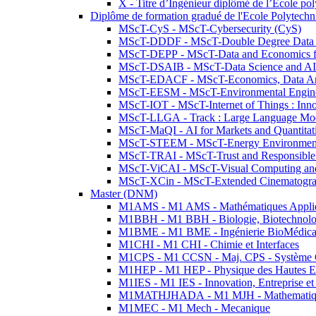
X - Titre d’Ingénieur diplômé de l’École po
Diplôme de formation gradué de l'Ecole Polytec
MScT-CyS - MScT-Cybersecurity (CyS)
MScT-DDDF - MScT-Double Degree Data 
MScT-DEPP - MScT-Data and Economics fo
MScT-DSAIB - MScT-Data Science and AI 
MScT-EDACF - MScT-Economics, Data Anal
MScT-EESM - MScT-Environmental Enginee
MScT-IOT - MScT-Internet of Things : Inn
MScT-LLGA - Track : Large Language Mode
MScT-MaQI - AI for Markets and Quantitat
MScT-STEEM - MScT-Energy Environment 
MScT-TRAI - MScT-Trust and Responsible
MScT-ViCAI - MScT-Visual Computing and
MScT-XCin - MScT-Extended Cinematogr
Master (DNM)
M1AMS - M1 AMS - Mathématiques Appliqué
M1BBH - M1 BBH - Biologie, Biotechnolog
M1BME - M1 BME - Ingénierie BioMédica
M1CHI - M1 CHI - Chimie et Interfaces
M1CPS - M1 CCSN - Maj. CPS - Système 
M1HEP - M1 HEP - Physique des Hautes E
M1IES - M1 IES - Innovation, Entreprise et
M1MATHJHADA - M1 MJH - Mathematiqu
M1MEC - M1 Mech - Mecanique