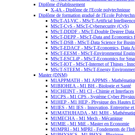
Diplôme d'établissement
X-4A - Diplôme de l'Ecole polytechnique
Diplôme de formation gradué de l'Ecole Polytec
MScT-AI-ViC - MScT-Artificial Intelligen
MScT-CyS - MScT-Cybersecurity (CyS)
MScT-DDDF - MScT-Double Degree Data 
MScT-DEPP - MScT-Data and Economics fo
MScT-DSB - MScT-Data Science for Busin
MScT-EDACF - MScT-Economics, Data Anal
MScT-EESM - MScT-Environmental Enginee
MScT-ESCLiP - MScT-Economics for Smart 
MScT-IOT - MScT-Internet of Things : Inn
MScT-STEEM - MScT-Energy Environment 
Master (DNM)
M1APPMATH - M1 APPMS - Mathématiques A
M1BIOHEA - M1 BH - Biologie et Santé
M1CHEINT - M1 CI - Chimie et Interfaces
M1CPS - M1 CPS - Système Cyber Physiq
M1HEP - M1 HEP - Physique des Hautes E
M1IES - M1 IES - Innovation, Entreprise et
M1MATHJHADA - M1 MJH - Mathématiqu
M1MECHA - M1 Mech - Mécanique
M1MIE - M1 MiE - Master en Economie
M1MPRI - M1 MPRI - Fondements de l'Inf
M1PHYSICS - M1 PHYS - Physique