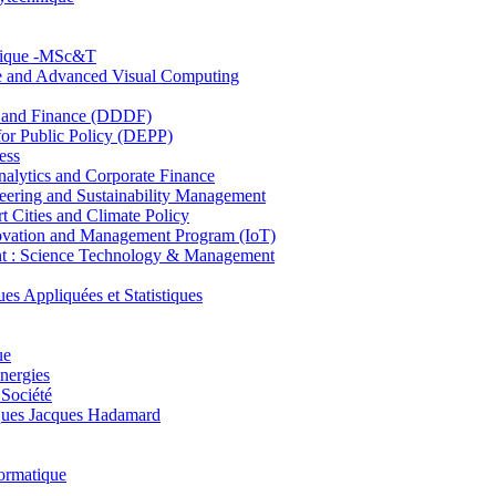
hnique -MSc&T
ce and Advanced Visual Computing
and Finance (DDDF)
r Public Policy (DEPP)
ess
ytics and Corporate Finance
ring and Sustainability Management
Cities and Climate Policy
ovation and Management Program (IoT)
: Science Technology & Management
ppliquées et Statistiques
ue
nergies
 Société
es Jacques Hadamard
ormatique