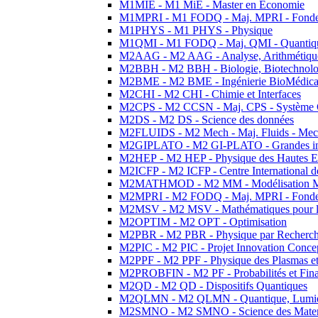
M1MIE - M1 MiE - Master en Economie
M1MPRI - M1 FODQ - Maj. MPRI - Fondeme
M1PHYS - M1 PHYS - Physique
M1QMI - M1 FODQ - Maj. QMI - Quantique
M2AAG - M2 AAG - Analyse, Arithmétique
M2BBH - M2 BBH - Biologie, Biotechnolog
M2BME - M2 BME - Ingénierie BioMédica
M2CHI - M2 CHI - Chimie et Interfaces
M2CPS - M2 CCSN - Maj. CPS - Système 
M2DS - M2 DS - Science des données
M2FLUIDS - M2 Mech - Maj. Fluids - Meca
M2GIPLATO - M2 GI-PLATO - Grandes instal
M2HEP - M2 HEP - Physique des Hautes E
M2ICFP - M2 ICFP - Centre International 
M2MATHMOD - M2 MM - Modélisation M
M2MPRI - M2 FODQ - Maj. MPRI - Fondeme
M2MSV - M2 MSV - Mathématiques pour le
M2OPTIM - M2 OPT - Optimisation
M2PBR - M2 PBR - Physique par Recherc
M2PIC - M2 PIC - Projet Innovation Conce
M2PPF - M2 PPF - Physique des Plasmas et
M2PROBFIN - M2 PF - Probabilités et Fin
M2QD - M2 QD - Dispositifs Quantiques
M2QLMN - M2 QLMN - Quantique, Lumiere
M2SMNO - M2 SMNO - Science des Materi