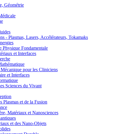
, Géométrie
édicale
ue
uides
s - Plasmas, Lasers, Accélérateurs, Tokamaks
nergies
de Physique Fondamentale
aux et Interfaces
erche
athématique
anique pour les Cliniciens
 et Interfaces
ormatique
s Sciences du Vivant
eption
lasmas et de la Fusion
ance
, Matériaux et Nanosciences
ntiques
aux et des Nano-Objets
lides