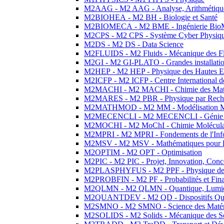
M2AAG - M2 AAG - Analyse, Arithmétique
M2BIOHEA - M2 BH - Biologie et Santé
M2BIOMECA - M2 BME - Ingénierie BioM
M2CPS - M2 CPS - Système Cyber Physiq
M2DS - M2 DS - Data Science
M2FLUIDS - M2 Fluids - Mécanique des Fl
M2GI - M2 GI-PLATO - Grandes installation
M2HEP - M2 HEP - Physique des Hautes E
M2ICFP - M2 ICFP - Centre International 
M2MACHI - M2 MACHI - Chimie des Matéri
M2MARES - M2 PBR - Physique par Rech
M2MATHMOD - M2 MM - Modélisation M
M2MECENCLI - M2 MECENCLI - Génie Méc
M2MOCHI - M2 MoChI - Chimie Moléculaire
M2MPRI - M2 MPRI - Fondements de l'Inf
M2MSV - M2 MSV - Mathématiques pour le
M2OPTIM - M2 OPT - Optimisation
M2PIC - M2 PIC - Projet, Innovation, Conc
M2PLASPHYFUS - M2 PPF - Physique des P
M2PROBFIN - M2 PF - Probabilités et Fin
M2QLMN - M2 QLMN - Quantique, Lumière
M2QUANTDEV - M2 QD - Dispositifs Qua
M2SMNO - M2 SMNO - Science des Matéri
M2SOLIDS - M2 Solids - Mécanique des So