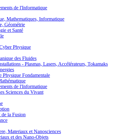
nts de l'Informatique
, Mathematiques, Informatique
, Géométrie
ie et Santé
le
Cyber Physique
nique des Fluides
lations - Plasmas, Lasers, Accélérateurs, Tokamaks
nergies
de Physique Fondamentale
athématique
nts de l'Informatique
s Sciences du Vivant
he
ption
 de la Fusion
ance
, Materiaux et Nanosciences
aux et des Nano-Objets