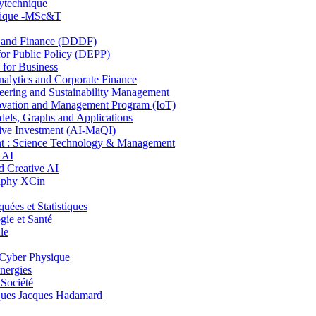
lytechnique
hnique -MSc&T
and Finance (DDDF)
r Public Policy (DEPP)
for Business
ytics and Corporate Finance
ring and Sustainability Management
ovation and Management Program (IoT)
ls, Graphs and Applications
ive Investment (AI-MaQI)
: Science Technology & Management
 AI
 Creative AI
aphy XCin
es et Statistiques
ie et Santé
le
Cyber Physique
nergies
 Société
es Jacques Hadamard