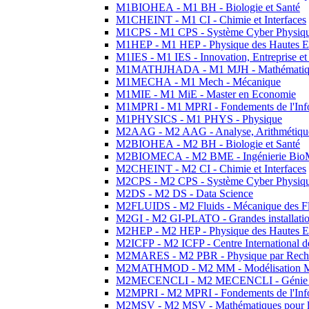
M1BIOHEA - M1 BH - Biologie et Santé
M1CHEINT - M1 CI - Chimie et Interfaces
M1CPS - M1 CPS - Système Cyber Physiq
M1HEP - M1 HEP - Physique des Hautes E
M1IES - M1 IES - Innovation, Entreprise et
M1MATHJHADA - M1 MJH - Mathématiqu
M1MECHA - M1 Mech - Mécanique
M1MIE - M1 MiE - Master en Economie
M1MPRI - M1 MPRI - Fondements de l'Inf
M1PHYSICS - M1 PHYS - Physique
M2AAG - M2 AAG - Analyse, Arithmétique
M2BIOHEA - M2 BH - Biologie et Santé
M2BIOMECA - M2 BME - Ingénierie BioM
M2CHEINT - M2 CI - Chimie et Interfaces
M2CPS - M2 CPS - Système Cyber Physiq
M2DS - M2 DS - Data Science
M2FLUIDS - M2 Fluids - Mécanique des Fl
M2GI - M2 GI-PLATO - Grandes installation
M2HEP - M2 HEP - Physique des Hautes E
M2ICFP - M2 ICFP - Centre International 
M2MARES - M2 PBR - Physique par Rech
M2MATHMOD - M2 MM - Modélisation M
M2MECENCLI - M2 MECENCLI - Génie Méc
M2MPRI - M2 MPRI - Fondements de l'Inf
M2MSV - M2 MSV - Mathématiques pour le