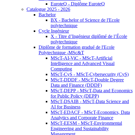
EuroteQ - Diplôme EuroteQ
Catalogue 2025 - 2026
Bachelor
BX - Bachelor of Science de l'Ecole
polytechnique
Cycle Ingénieur
X - Titre d’Ingénieur diplômé de l’École
polytechnique
Diplôme de formation gradué de l'Ecole
Polytechnique -MSc&T
MScT-AI-ViC - MScT-Artificial
Intelligence and Advanced Visual
Computing
MScT-CyS - MScT-Cybersecurity (CyS)
MScT-DDDF - MScT-Double Degree
Data and Finance (DDDF)
MScT-DEPP - MScT-Data and Economics
for Public Policy (DEPP)
MScT-DSAIB - MScT-Data Science and
AI for Business
MScT-EDACF - MScT-Economics, Data
Analytics and Corporate Finance
MScT-EESM - MScT-Environmental
Engineering and Sustainability
Management