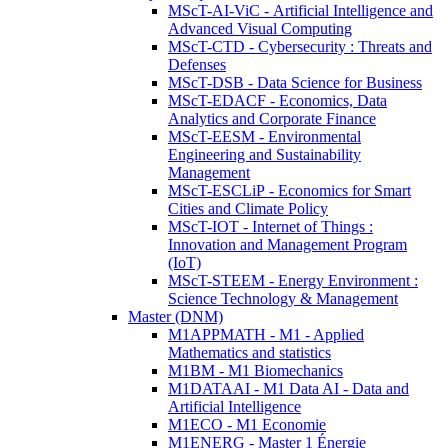
MScT-AI-ViC - Artificial Intelligence and
Advanced Visual Computing
MScT-CTD - Cybersecurity : Threats and
Defenses
MScT-DSB - Data Science for Business
MScT-EDACF - Economics, Data
Analytics and Corporate Finance
MScT-EESM - Environmental
Engineering and Sustainability
Management
MScT-ESCLiP - Economics for Smart
Cities and Climate Policy
MScT-IOT - Internet of Things :
Innovation and Management Program
(IoT)
MScT-STEEM - Energy Environment :
Science Technology & Management
Master (DNM)
M1APPMATH - M1 - Applied
Mathematics and statistics
M1BM - M1 Biomechanics
M1DATAAI - M1 Data AI - Data and
Artificial Intelligence
M1ECO - M1 Economie
M1ENERG - Master 1 Énergie