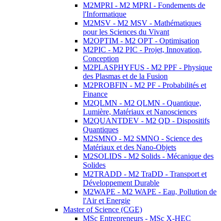
M2MPRI - M2 MPRI - Fondements de
l'Informatique
M2MSV - M2 MSV - Mathématiques
pour les Sciences du Vivant
M2OPTIM - M2 OPT - Optimisation
M2PIC - M2 PIC - Projet, Innovation,
Conception
M2PLASPHYFUS - M2 PPF - Physique
des Plasmas et de la Fusion
M2PROBFIN - M2 PF - Probabilités et
Finance
M2QLMN - M2 QLMN - Quantique,
Lumière, Matériaux et Nanosciences
M2QUANTDEV - M2 QD - Dispositifs
Quantiques
M2SMNO - M2 SMNO - Science des
Matériaux et des Nano-Objets
M2SOLIDS - M2 Solids - Mécanique des
Solides
M2TRADD - M2 TraDD - Transport et
Développement Durable
M2WAPE - M2 WAPE - Eau, Pollution de
l'Air et Energie
Master of Science (CGE)
MSc Entrepreneurs - MSc X-HEC