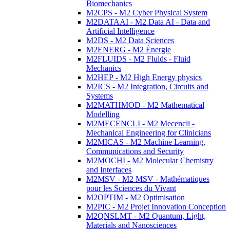
Biomechanics
M2CPS - M2 Cyber Physical System
M2DATAAI - M2 Data AI - Data and
Artificial Intelligence
M2DS - M2 Data Sciences
M2ENERG - M2 Énergie
M2FLUIDS - M2 Fluids - Fluid
Mechanics
M2HEP - M2 High Energy physics
M2ICS - M2 Integration, Circuits and
Systems
M2MATHMOD - M2 Mathematical
Modelling
M2MECENCLI - M2 Mecencli -
Mechanical Engineering for Clinicians
M2MICAS - M2 Machine Learning,
Communications and Security
M2MOCHI - M2 Molecular Chemistry
and Interfaces
M2MSV - M2 MSV - Mathématiques
pour les Sciences du Vivant
M2OPTIM - M2 Optimisation
M2PIC - M2 Projet Innovation Conception
M2QNSLMT - M2 Quantum, Light,
Materials and Nanosciences