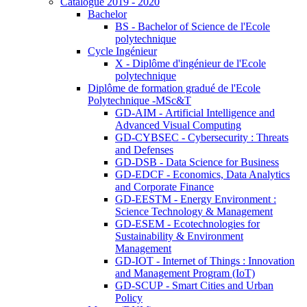
Catalogue 2019 - 2020
Bachelor
BS - Bachelor of Science de l'Ecole
polytechnique
Cycle Ingénieur
X - Diplôme d'ingénieur de l'Ecole
polytechnique
Diplôme de formation gradué de l'Ecole
Polytechnique -MSc&T
GD-AIM - Artificial Intelligence and
Advanced Visual Computing
GD-CYBSEC - Cybersecurity : Threats
and Defenses
GD-DSB - Data Science for Business
GD-EDCF - Economics, Data Analytics
and Corporate Finance
GD-EESTM - Energy Environment :
Science Technology & Management
GD-ESEM - Ecotechnologies for
Sustainability & Environment
Management
GD-IOT - Internet of Things : Innovation
and Management Program (IoT)
GD-SCUP - Smart Cities and Urban
Policy