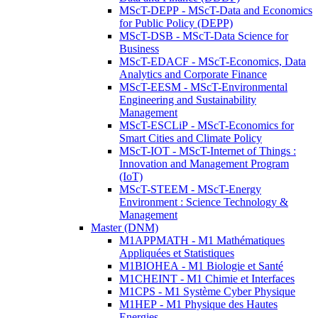
MScT-DEPP - MScT-Data and Economics
for Public Policy (DEPP)
MScT-DSB - MScT-Data Science for
Business
MScT-EDACF - MScT-Economics, Data
Analytics and Corporate Finance
MScT-EESM - MScT-Environmental
Engineering and Sustainability
Management
MScT-ESCLiP - MScT-Economics for
Smart Cities and Climate Policy
MScT-IOT - MScT-Internet of Things :
Innovation and Management Program
(IoT)
MScT-STEEM - MScT-Energy
Environment : Science Technology &
Management
Master (DNM)
M1APPMATH - M1 Mathématiques
Appliquées et Statistiques
M1BIOHEA - M1 Biologie et Santé
M1CHEINT - M1 Chimie et Interfaces
M1CPS - M1 Système Cyber Physique
M1HEP - M1 Physique des Hautes
Energies