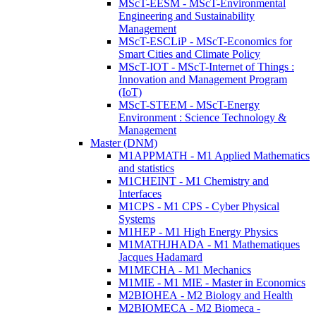
MScT-EESM - MScT-Environmental
Engineering and Sustainability
Management
MScT-ESCLiP - MScT-Economics for
Smart Cities and Climate Policy
MScT-IOT - MScT-Internet of Things :
Innovation and Management Program
(IoT)
MScT-STEEM - MScT-Energy
Environment : Science Technology &
Management
Master (DNM)
M1APPMATH - M1 Applied Mathematics
and statistics
M1CHEINT - M1 Chemistry and
Interfaces
M1CPS - M1 CPS - Cyber Physical
Systems
M1HEP - M1 High Energy Physics
M1MATHJHADA - M1 Mathematiques
Jacques Hadamard
M1MECHA - M1 Mechanics
M1MIE - M1 MIE - Master in Economics
M2BIOHEA - M2 Biology and Health
M2BIOMECA - M2 Biomeca -