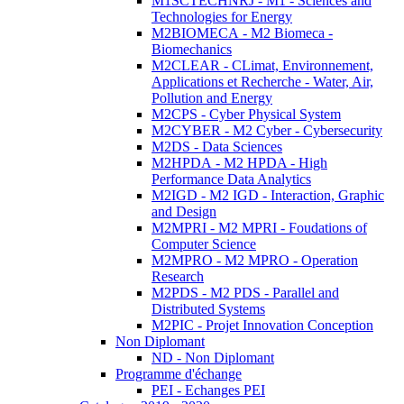
M1SCTECHNRJ - M1 - Sciences and
Technologies for Energy
M2BIOMECA - M2 Biomeca -
Biomechanics
M2CLEAR - CLimat, Environnement,
Applications et Recherche - Water, Air,
Pollution and Energy
M2CPS - Cyber Physical System
M2CYBER - M2 Cyber - Cybersecurity
M2DS - Data Sciences
M2HPDA - M2 HPDA - High
Performance Data Analytics
M2IGD - M2 IGD - Interaction, Graphic
and Design
M2MPRI - M2 MPRI - Foudations of
Computer Science
M2MPRO - M2 MPRO - Operation
Research
M2PDS - M2 PDS - Parallel and
Distributed Systems
M2PIC - Projet Innovation Conception
Non Diplomant
ND - Non Diplomant
Programme d'échange
PEI - Echanges PEI