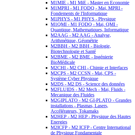
M1MIE - M1 MiE - Master en Economie
M1MPRI - M1 FODQ - Maj. MPRI -
Fondements de l'Informatique
M1PHYS - M1 PHYS - Physique
M1QMI - M1 FODQ - Maj. QMI -
Quantique, Mathematiques, Informatique
M2AAG - M2 AAG - Analyse,
Arithmétique, Géométrie
M2BBH - M2 BBH - Biologie,
Biotechnologie et Santé
M2BME - M2 BME - Ingénierie
BioMédicale
M2CHI - M2 CHI - Chimie et Interfaces
M2CPS - M2 CCSN - Maj. CPS -
Système Cyber Physique
M2DS - M2 DS - Science des données
M2FLUIDS - M2 Mech - Maj. Fluids -
Mecanique des Fluides
M2GIPLATO - M2 GI-PLATO - Grandes
installations - Plasmas, Lasers,
Accélérateurs, Tokamaks
M2HEP - M2 HEP - Physique des Hautes
Energies
M2ICFP - M2 ICFP - Centre International
de Physique Fondamentale