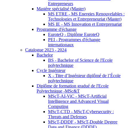
Entrepreneurs
Mastère spécialisé (Master)
MS ETRE - MS Energies Renouvelables :
Technologies et Entrepreneuriat (Master)
MS IE - MS Innovation et Entreprenariat
Programme d'échange
EuroteQ - Diplôme EuroteQ
PEI - Programmes d'échange
internationaux
Catalogue 2023 - 2024
Bachelor
BS - Bachelor of Science de l'Ecole
polytechnique
Cycle Ingénieur
X - Titre d’Ingénieur diplômé de l’École
polytechnique
Diplôme de formation gradué de l'Ecole
Polytechnique -MSc&T
MScT-AI-ViC - MScT-Artificial
Intelligence and Advanced Visual
Computing
MScT-CTD - MScT-Cybersecurity :
Threats and Defenses
MScT-DDDF - MScT-Double Degree
Data and Finance (DDDF)