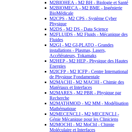
M2BIOHEA - M2 BH - Biologie et Santé
M2BIOMECA - M2 BME - Ingénierie
BioMédicale
M2CPS - M2 CPS - Système Cyber
Physique
M2DS - M2 DS - Data Science
M2FLUIDS - M2 Fluids - Mécanique des
Fluides
M2GI - M2 GI-PLATO - Grandes
installations - Plasmas, Lasers,
Accélérateurs, Tokamaks
M2HEP - M2 HEP - Physique des Hautes
Energies
M2ICFP - M2 ICFP - Centre International
de Physique Fondamentale
M2MACHI - M2 MACHI - Chimie des
Matériaux et Interfaces
M2MARES - M2 PBR - Physique par
Recherche
M2MATHMOD - M2 MM - Modélisation
Mathématique
M2MECENCLI - M2 MECENCLI -
Génie Mécanique pour les Cliniciens
M2MOCHI - M2 MoChI - Chimie
Moléculaire et Interfaces