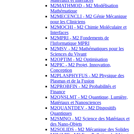
Matériaux et Interfaces
M2MATHMOD - M2 Modélisation
Mathématique
M2MECENCLI - M2 Génie Mécanique
pour les Cliniciens
M2MOCHI - M2 Chimie Moléculaire et
Interfaces
M2MPRI - M2 Fondements de
l'Informatique MPRI
M2MSV - M2 Mathématiques pour les
Sciences du Vivant
M2OPTIM - M2 Optimisation
M2PIC - M2 Projet, Innovation,
Conception
M2PLASPHYFUS - M2 Physique des
Plasmas et de la Fusion
M2PROBFIN - M2 Probabilités et
Finance
M2QNSLMT - M2 Quantique, Lumière,
Matériaux et Nanosciences
M2QUANTDEV - M2 Dispositifs
Quantiques
M2SMNO - M2 Science des Matériaux et
des Nano-Objets
M2SOLIDS - M2 Mécanique des Solides