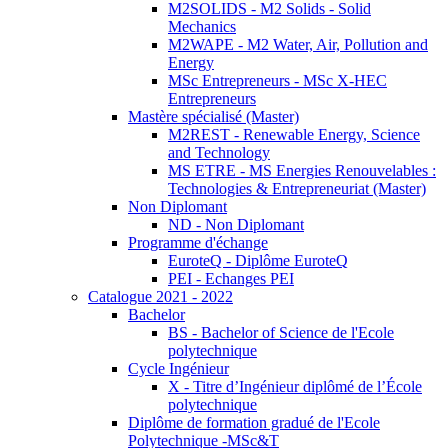
M2SOLIDS - M2 Solids - Solid
Mechanics
M2WAPE - M2 Water, Air, Pollution and
Energy
MSc Entrepreneurs - MSc X-HEC
Entrepreneurs
Mastère spécialisé (Master)
M2REST - Renewable Energy, Science
and Technology
MS ETRE - MS Energies Renouvelables :
Technologies & Entrepreneuriat (Master)
Non Diplomant
ND - Non Diplomant
Programme d'échange
EuroteQ - Diplôme EuroteQ
PEI - Echanges PEI
Catalogue 2021 - 2022
Bachelor
BS - Bachelor of Science de l'Ecole
polytechnique
Cycle Ingénieur
X - Titre d’Ingénieur diplômé de l’École
polytechnique
Diplôme de formation gradué de l'Ecole
Polytechnique -MSc&T