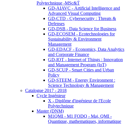
Polytechnique -MSc&T
GD-AIAVC - Artificial Intelligence and
Advanced Visual Computing
GD-CTD - Cybersecurity : Threats &
Defenses
GD-DSB - Data Science for Business
GD-ECOSEM - Ecotechnologies for
Sustainability & Environment
Management
GD-EDACF - Economics, Data Analytics
and Corporate Finance
GD-IOT - Internet of Things : Innovation
and Management Program (IoT)
GD-SCUP - Smart Cities and Urban
Policy
GD-STEEM - Energy Environment :
Science Technology & Management
Catalogue 2017 - 2018
Cycle Ingénieur
X - Diplôme d'ingénieur de l'Ecole
Polytechnique
Master (DNM)
M1QMI - M1 FODQ - Maj. QMI -
Quantique, mathematiques, informatique