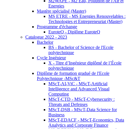
M2WAPE - M2 Eau, Pollution de l'Air et
Energies
Mastère spécialisé (Master)
MS ETRE - MS Energies Renouvelables :
Technologies et Entrepreneuriat (Master)
Programme d'échange
EuroteQ - Diplôme EuroteQ
Catalogue 2022 - 2023
Bachelor
BS - Bachelor of Science de l'Ecole
polytechnique
Cycle Ingénieur
X - Titre d’Ingénieur diplômé de l’École
polytechnique
Diplôme de formation gradué de l'Ecole
Polytechnique -MSc&T
MScT-AI-ViC - MScT-Artificial
Intelligence and Advanced Visual
Computing
MScT-CTD - MScT-Cybersecurity :
Threats and Defenses
MScT-DSB - MScT-Data Science for
Business
MScT-EDACF - MScT-Economics, Data
Analytics and Corporate Finance