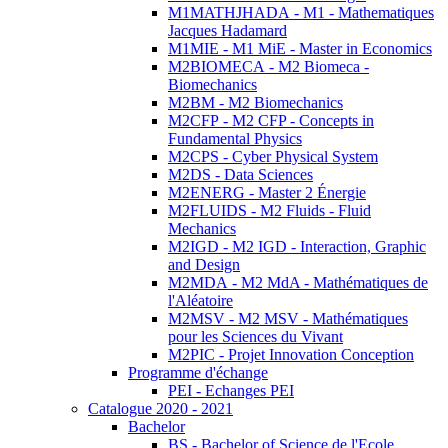
M1MATHJHADA - M1 - Mathematiques
Jacques Hadamard
M1MIE - M1 MiE - Master in Economics
M2BIOMECA - M2 Biomeca -
Biomechanics
M2BM - M2 Biomechanics
M2CFP - M2 CFP - Concepts in
Fundamental Physics
M2CPS - Cyber Physical System
M2DS - Data Sciences
M2ENERG - Master 2 Énergie
M2FLUIDS - M2 Fluids - Fluid
Mechanics
M2IGD - M2 IGD - Interaction, Graphic
and Design
M2MDA - M2 MdA - Mathématiques de
l'Aléatoire
M2MSV - M2 MSV - Mathématiques
pour les Sciences du Vivant
M2PIC - Projet Innovation Conception
Programme d'échange
PEI - Echanges PEI
Catalogue 2020 - 2021
Bachelor
BS - Bachelor of Science de l'Ecole