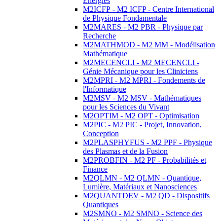
Energies
M2ICFP - M2 ICFP - Centre International
de Physique Fondamentale
M2MARES - M2 PBR - Physique par
Recherche
M2MATHMOD - M2 MM - Modélisation
Mathématique
M2MECENCLI - M2 MECENCLI -
Génie Mécanique pour les Cliniciens
M2MPRI - M2 MPRI - Fondements de
l'Informatique
M2MSV - M2 MSV - Mathématiques
pour les Sciences du Vivant
M2OPTIM - M2 OPT - Optimisation
M2PIC - M2 PIC - Projet, Innovation,
Conception
M2PLASPHYFUS - M2 PPF - Physique
des Plasmas et de la Fusion
M2PROBFIN - M2 PF - Probabilités et
Finance
M2QLMN - M2 QLMN - Quantique,
Lumière, Matériaux et Nanosciences
M2QUANTDEV - M2 QD - Dispositifs
Quantiques
M2SMNO - M2 SMNO - Science des