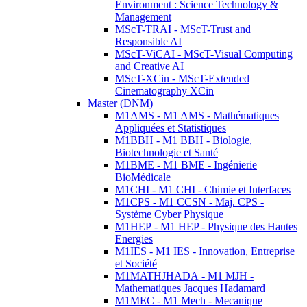
Environment : Science Technology &
Management
MScT-TRAI - MScT-Trust and
Responsible AI
MScT-ViCAI - MScT-Visual Computing
and Creative AI
MScT-XCin - MScT-Extended
Cinematography XCin
Master (DNM)
M1AMS - M1 AMS - Mathématiques
Appliquées et Statistiques
M1BBH - M1 BBH - Biologie,
Biotechnologie et Santé
M1BME - M1 BME - Ingénierie
BioMédicale
M1CHI - M1 CHI - Chimie et Interfaces
M1CPS - M1 CCSN - Maj. CPS -
Système Cyber Physique
M1HEP - M1 HEP - Physique des Hautes
Energies
M1IES - M1 IES - Innovation, Entreprise
et Société
M1MATHJHADA - M1 MJH -
Mathematiques Jacques Hadamard
M1MEC - M1 Mech - Mecanique