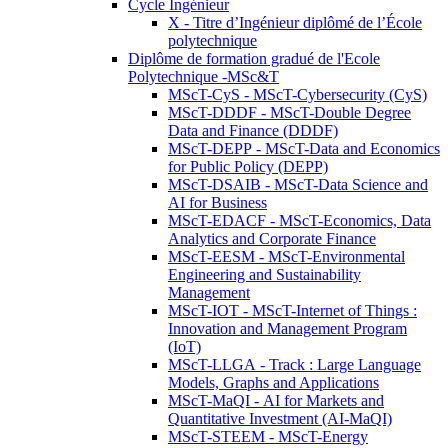
Cycle Ingénieur
X - Titre d’Ingénieur diplômé de l’École
polytechnique
Diplôme de formation gradué de l'Ecole
Polytechnique -MSc&T
MScT-CyS - MScT-Cybersecurity (CyS)
MScT-DDDF - MScT-Double Degree
Data and Finance (DDDF)
MScT-DEPP - MScT-Data and Economics
for Public Policy (DEPP)
MScT-DSAIB - MScT-Data Science and
AI for Business
MScT-EDACF - MScT-Economics, Data
Analytics and Corporate Finance
MScT-EESM - MScT-Environmental
Engineering and Sustainability
Management
MScT-IOT - MScT-Internet of Things :
Innovation and Management Program
(IoT)
MScT-LLGA - Track : Large Language
Models, Graphs and Applications
MScT-MaQI - AI for Markets and
Quantitative Investment (AI-MaQI)
MScT-STEEM - MScT-Energy