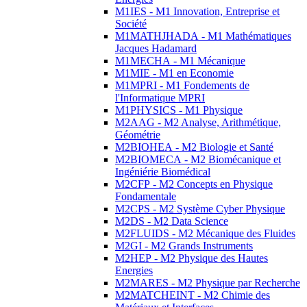
M1IES - M1 Innovation, Entreprise et
Société
M1MATHJHADA - M1 Mathématiques
Jacques Hadamard
M1MECHA - M1 Mécanique
M1MIE - M1 en Economie
M1MPRI - M1 Fondements de
l'Informatique MPRI
M1PHYSICS - M1 Physique
M2AAG - M2 Analyse, Arithmétique,
Géométrie
M2BIOHEA - M2 Biologie et Santé
M2BIOMECA - M2 Biomécanique et
Ingéniérie Biomédical
M2CFP - M2 Concepts en Physique
Fondamentale
M2CPS - M2 Système Cyber Physique
M2DS - M2 Data Science
M2FLUIDS - M2 Mécanique des Fluides
M2GI - M2 Grands Instruments
M2HEP - M2 Physique des Hautes
Energies
M2MARES - M2 Physique par Recherche
M2MATCHEINT - M2 Chimie des