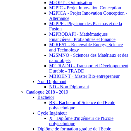
M2OPT - Optimisation
M2PIC - Projet Innovation Conception
M2PICA - Projet Innovation Conception -
Alternance
M2PPF - Physique des Plasmas et de la
Fusion
M2PROBAFI - Mathématiques
Financières : Probabilités et Finance
M2REST - Renewable Energy, Science
and Technology
M2SMNO - Sciences des Matériaux et des
nano-objets
M2TRADD - Transport et Développement
Durable - TRADD
MBIOENT - Master Bio-entrepreneur
Non Diplomant
ND - Non Diplomant
Catalogue 2018 - 2019
Bachelor
BS - Bachelor of Science de l'Ecole
polytechnique
Cycle Ingénieur
X - Diplôme d'ingénieur de l'Ecole
polytechnique
Diplôme de formation gradué de l'Ecole