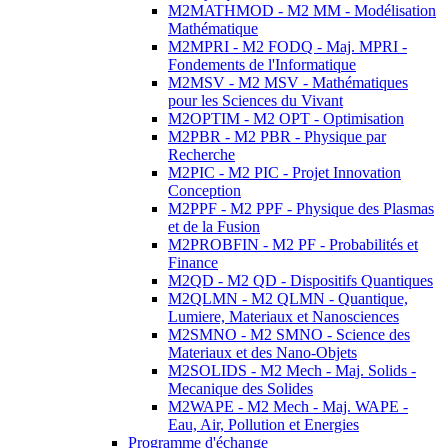
M2MATHMOD - M2 MM - Modélisation
Mathématique
M2MPRI - M2 FODQ - Maj. MPRI -
Fondements de l'Informatique
M2MSV - M2 MSV - Mathématiques
pour les Sciences du Vivant
M2OPTIM - M2 OPT - Optimisation
M2PBR - M2 PBR - Physique par
Recherche
M2PIC - M2 PIC - Projet Innovation
Conception
M2PPF - M2 PPF - Physique des Plasmas
et de la Fusion
M2PROBFIN - M2 PF - Probabilités et
Finance
M2QD - M2 QD - Dispositifs Quantiques
M2QLMN - M2 QLMN - Quantique,
Lumiere, Materiaux et Nanosciences
M2SMNO - M2 SMNO - Science des
Materiaux et des Nano-Objets
M2SOLIDS - M2 Mech - Maj. Solids -
Mecanique des Solides
M2WAPE - M2 Mech - Maj. WAPE -
Eau, Air, Pollution et Energies
Programme d'échange