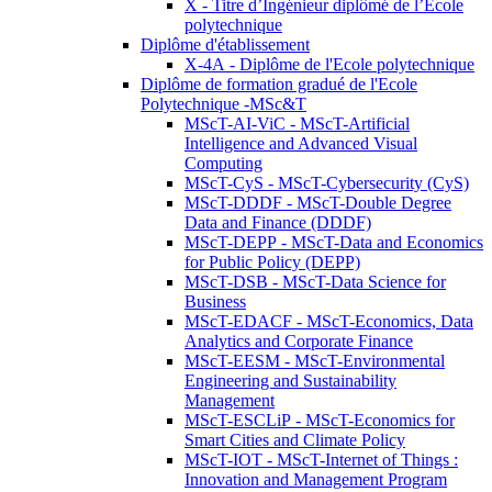
X - Titre d’Ingénieur diplômé de l’École
polytechnique
Diplôme d'établissement
X-4A - Diplôme de l'Ecole polytechnique
Diplôme de formation gradué de l'Ecole
Polytechnique -MSc&T
MScT-AI-ViC - MScT-Artificial
Intelligence and Advanced Visual
Computing
MScT-CyS - MScT-Cybersecurity (CyS)
MScT-DDDF - MScT-Double Degree
Data and Finance (DDDF)
MScT-DEPP - MScT-Data and Economics
for Public Policy (DEPP)
MScT-DSB - MScT-Data Science for
Business
MScT-EDACF - MScT-Economics, Data
Analytics and Corporate Finance
MScT-EESM - MScT-Environmental
Engineering and Sustainability
Management
MScT-ESCLiP - MScT-Economics for
Smart Cities and Climate Policy
MScT-IOT - MScT-Internet of Things :
Innovation and Management Program