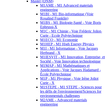
Master (DNM)
M1AME - M1 Advanced materials
engineering
M1BI - M1 Bio-informatique (Voie
Rosalind Franklin)
M1BS - M1 Biologie-Santé - Voie Boris
Ephrussi-X
M1C - M1 Chimie - Voie Fréderic Joliot-
Curie - Ecole Polytechnique
M1ECO - M1 Economie
M1HEP - M1 High Energy Physics
M1I - M1 Informatique - Voie Jacques
Herbrand - X
M1IESVIT - M1 Innovation, Entreprise, et
Société - Voie Innovation technologique
M1MAP - M1 Mathématiques et
Applications - Voie Jacques Hadamard -
École Polytechnique
M1P - M1 Physique - Voie Irène Joliot
Curie - X
M1STEPE - M1 STEPE - Sciences pour
les défis de l'environnement/Sciences for
environmentals challenges
M2AME - Advanced materials
engineering