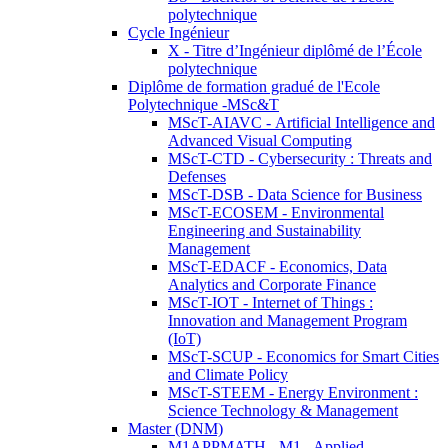
polytechnique
Cycle Ingénieur
X - Titre d’Ingénieur diplômé de l’École
polytechnique
Diplôme de formation gradué de l'Ecole
Polytechnique -MSc&T
MScT-AIAVC - Artificial Intelligence and
Advanced Visual Computing
MScT-CTD - Cybersecurity : Threats and
Defenses
MScT-DSB - Data Science for Business
MScT-ECOSEM - Environmental
Engineering and Sustainability
Management
MScT-EDACF - Economics, Data
Analytics and Corporate Finance
MScT-IOT - Internet of Things :
Innovation and Management Program
(IoT)
MScT-SCUP - Economics for Smart Cities
and Climate Policy
MScT-STEEM - Energy Environment :
Science Technology & Management
Master (DNM)
M1APPMATH - M1 - Applied