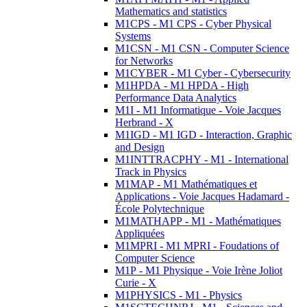
Mathematics and statistics
M1CPS - M1 CPS - Cyber Physical
Systems
M1CSN - M1 CSN - Computer Science
for Networks
M1CYBER - M1 Cyber - Cybersecurity
M1HPDA - M1 HPDA - High
Performance Data Analytics
M1I - M1 Informatique - Voie Jacques
Herbrand - X
M1IGD - M1 IGD - Interaction, Graphic
and Design
M1INTTRACPHY - M1 - International
Track in Physics
M1MAP - M1 Mathématiques et
Applications - Voie Jacques Hadamard -
École Polytechnique
M1MATHAPP - M1 - Mathématiques
Appliquées
M1MPRI - M1 MPRI - Foudations of
Computer Science
M1P - M1 Physique - Voie Irène Joliot
Curie - X
M1PHYSICS - M1 - Physics