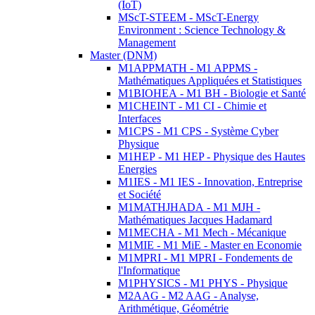
(IoT)
MScT-STEEM - MScT-Energy
Environment : Science Technology &
Management
Master (DNM)
M1APPMATH - M1 APPMS -
Mathématiques Appliquées et Statistiques
M1BIOHEA - M1 BH - Biologie et Santé
M1CHEINT - M1 CI - Chimie et
Interfaces
M1CPS - M1 CPS - Système Cyber
Physique
M1HEP - M1 HEP - Physique des Hautes
Energies
M1IES - M1 IES - Innovation, Entreprise
et Société
M1MATHJHADA - M1 MJH -
Mathématiques Jacques Hadamard
M1MECHA - M1 Mech - Mécanique
M1MIE - M1 MiE - Master en Economie
M1MPRI - M1 MPRI - Fondements de
l'Informatique
M1PHYSICS - M1 PHYS - Physique
M2AAG - M2 AAG - Analyse,
Arithmétique, Géométrie