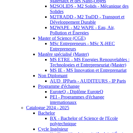
Matériaux et des Nano-Objets
M2SOLIDS - M2 Solids - Mécanique des
Solides
M2TRADD - M2 TraDD - Transport et
Développement Durable
M2WAPE - M2 WAPE - Eau, Air,
Pollution et Énergies
Master of Science (CGE)
MSc Entrepreneurs - MSc X-HEC
Entrepreneurs
Mastère spécialisé (Master)
MS ETRE - MS Energies Renouvelables :
Technologies et Entrepreneuriat (Master)
MS IE - MS Innovation et Entreprenariat
Non Diplomant
AUD_IPParis - AUDITEURS - IP Paris
Programme d'échange
EuroteQ - Diplôme EuroteQ
PEI - Programmes d'échange
internationaux
Catalogue 2024 - 2025
Bachelor
BX - Bachelor of Science de l'Ecole
polytechnique
Cycle Ingénieur