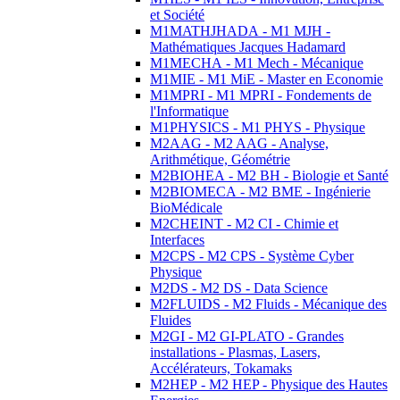
et Société
M1MATHJHADA - M1 MJH -
Mathématiques Jacques Hadamard
M1MECHA - M1 Mech - Mécanique
M1MIE - M1 MiE - Master en Economie
M1MPRI - M1 MPRI - Fondements de
l'Informatique
M1PHYSICS - M1 PHYS - Physique
M2AAG - M2 AAG - Analyse,
Arithmétique, Géométrie
M2BIOHEA - M2 BH - Biologie et Santé
M2BIOMECA - M2 BME - Ingénierie
BioMédicale
M2CHEINT - M2 CI - Chimie et
Interfaces
M2CPS - M2 CPS - Système Cyber
Physique
M2DS - M2 DS - Data Science
M2FLUIDS - M2 Fluids - Mécanique des
Fluides
M2GI - M2 GI-PLATO - Grandes
installations - Plasmas, Lasers,
Accélérateurs, Tokamaks
M2HEP - M2 HEP - Physique des Hautes