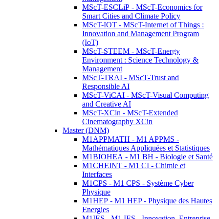
MScT-ESCLiP - MScT-Economics for
Smart Cities and Climate Policy
MScT-IOT - MScT-Internet of Things :
Innovation and Management Program
(IoT)
MScT-STEEM - MScT-Energy
Environment : Science Technology &
Management
MScT-TRAI - MScT-Trust and
Responsible AI
MScT-ViCAI - MScT-Visual Computing
and Creative AI
MScT-XCin - MScT-Extended
Cinematography XCin
Master (DNM)
M1APPMATH - M1 APPMS -
Mathématiques Appliquées et Statistiques
M1BIOHEA - M1 BH - Biologie et Santé
M1CHEINT - M1 CI - Chimie et
Interfaces
M1CPS - M1 CPS - Système Cyber
Physique
M1HEP - M1 HEP - Physique des Hautes
Energies
M1IES - M1 IES - Innovation, Entreprise