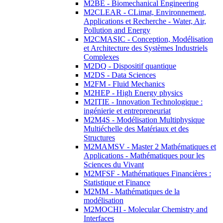
M2BE - Biomechanical Engineering
M2CLEAR - CLimat, Environnement,
Applications et Recherche - Water, Air,
Pollution and Energy
M2CMASIC - Conception, Modélisation
et Architecture des Systèmes Industriels
Complexes
M2DQ - Dispositif quantique
M2DS - Data Sciences
M2FM - Fluid Mechanics
M2HEP - High Energy physics
M2ITIE - Innovation Technologique :
ingénierie et entrepreneuriat
M2M4S - Modélisation Multiphysique
Multiéchelle des Matériaux et des
Structures
M2MAMSV - Master 2 Mathématiques et
Applications - Mathématiques pour les
Sciences du Vivant
M2MFSF - Mathématiques Financières :
Statistique et Finance
M2MM - Mathématiques de la
modélisation
M2MOCHI - Molecular Chemistry and
Interfaces