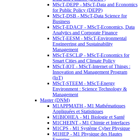
MScT-DEPP - MScT-Data and Economics
for Public Policy (DEPP)
MScT-DSB - MScT-Data Science for
Business
MScT-EDACF - MScT-Economics, Data
Analytics and Corporate Finance
MScT-EESM - MScT-Environmental
Engineering and Sustainability
Management
MScT-ESCLiP - MScT-Economics for
Smart Cities and Climate Policy
MScT-IOT - MScT-Internet of Things :
Innovation and Management Program
(IoT)
MScT-STEEM - MScT-Energy
Environment : Science Technology &
Management
Master (DNM)
M1APPMATH - M1 Mathématiques
Appliquées et Statistiques
M1BIOHEA - M1 Biologie et Santé
M1CHEINT - M1 Chimie et Interfaces
M1CPS - M1 Système Cyber Physique
M1HEP - M1 Physique des Hautes
Energies