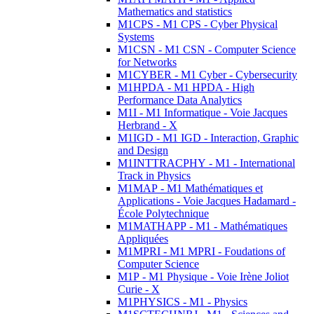
Mathematics and statistics
M1CPS - M1 CPS - Cyber Physical
Systems
M1CSN - M1 CSN - Computer Science
for Networks
M1CYBER - M1 Cyber - Cybersecurity
M1HPDA - M1 HPDA - High
Performance Data Analytics
M1I - M1 Informatique - Voie Jacques
Herbrand - X
M1IGD - M1 IGD - Interaction, Graphic
and Design
M1INTTRACPHY - M1 - International
Track in Physics
M1MAP - M1 Mathématiques et
Applications - Voie Jacques Hadamard -
École Polytechnique
M1MATHAPP - M1 - Mathématiques
Appliquées
M1MPRI - M1 MPRI - Foudations of
Computer Science
M1P - M1 Physique - Voie Irène Joliot
Curie - X
M1PHYSICS - M1 - Physics