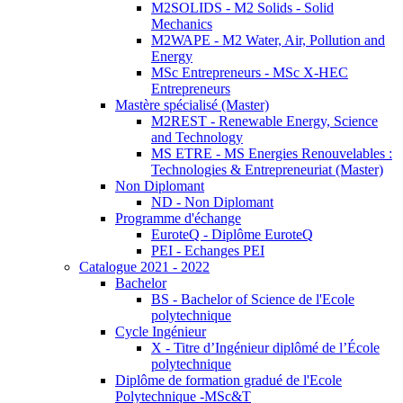
M2SOLIDS - M2 Solids - Solid
Mechanics
M2WAPE - M2 Water, Air, Pollution and
Energy
MSc Entrepreneurs - MSc X-HEC
Entrepreneurs
Mastère spécialisé (Master)
M2REST - Renewable Energy, Science
and Technology
MS ETRE - MS Energies Renouvelables :
Technologies & Entrepreneuriat (Master)
Non Diplomant
ND - Non Diplomant
Programme d'échange
EuroteQ - Diplôme EuroteQ
PEI - Echanges PEI
Catalogue 2021 - 2022
Bachelor
BS - Bachelor of Science de l'Ecole
polytechnique
Cycle Ingénieur
X - Titre d’Ingénieur diplômé de l’École
polytechnique
Diplôme de formation gradué de l'Ecole
Polytechnique -MSc&T