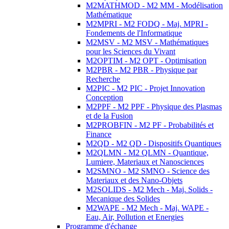
M2MATHMOD - M2 MM - Modélisation
Mathématique
M2MPRI - M2 FODQ - Maj. MPRI -
Fondements de l'Informatique
M2MSV - M2 MSV - Mathématiques
pour les Sciences du Vivant
M2OPTIM - M2 OPT - Optimisation
M2PBR - M2 PBR - Physique par
Recherche
M2PIC - M2 PIC - Projet Innovation
Conception
M2PPF - M2 PPF - Physique des Plasmas
et de la Fusion
M2PROBFIN - M2 PF - Probabilités et
Finance
M2QD - M2 QD - Dispositifs Quantiques
M2QLMN - M2 QLMN - Quantique,
Lumiere, Materiaux et Nanosciences
M2SMNO - M2 SMNO - Science des
Materiaux et des Nano-Objets
M2SOLIDS - M2 Mech - Maj. Solids -
Mecanique des Solides
M2WAPE - M2 Mech - Maj. WAPE -
Eau, Air, Pollution et Energies
Programme d'échange