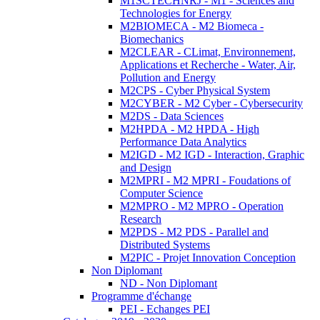
M1SCTECHNRJ - M1 - Sciences and
Technologies for Energy
M2BIOMECA - M2 Biomeca -
Biomechanics
M2CLEAR - CLimat, Environnement,
Applications et Recherche - Water, Air,
Pollution and Energy
M2CPS - Cyber Physical System
M2CYBER - M2 Cyber - Cybersecurity
M2DS - Data Sciences
M2HPDA - M2 HPDA - High
Performance Data Analytics
M2IGD - M2 IGD - Interaction, Graphic
and Design
M2MPRI - M2 MPRI - Foudations of
Computer Science
M2MPRO - M2 MPRO - Operation
Research
M2PDS - M2 PDS - Parallel and
Distributed Systems
M2PIC - Projet Innovation Conception
Non Diplomant
ND - Non Diplomant
Programme d'échange
PEI - Echanges PEI