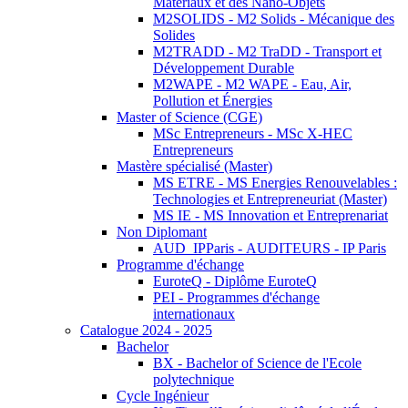
Matériaux et des Nano-Objets
M2SOLIDS - M2 Solids - Mécanique des
Solides
M2TRADD - M2 TraDD - Transport et
Développement Durable
M2WAPE - M2 WAPE - Eau, Air,
Pollution et Énergies
Master of Science (CGE)
MSc Entrepreneurs - MSc X-HEC
Entrepreneurs
Mastère spécialisé (Master)
MS ETRE - MS Energies Renouvelables :
Technologies et Entrepreneuriat (Master)
MS IE - MS Innovation et Entreprenariat
Non Diplomant
AUD_IPParis - AUDITEURS - IP Paris
Programme d'échange
EuroteQ - Diplôme EuroteQ
PEI - Programmes d'échange
internationaux
Catalogue 2024 - 2025
Bachelor
BX - Bachelor of Science de l'Ecole
polytechnique
Cycle Ingénieur