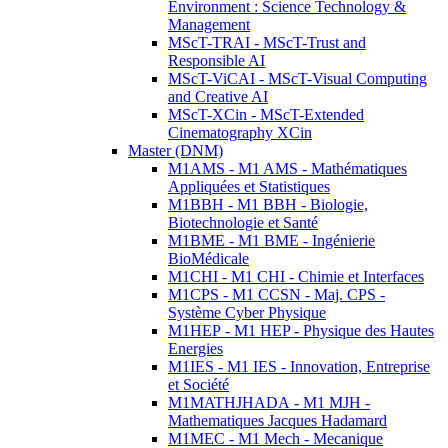
Environment : Science Technology &
Management
MScT-TRAI - MScT-Trust and
Responsible AI
MScT-ViCAI - MScT-Visual Computing
and Creative AI
MScT-XCin - MScT-Extended
Cinematography XCin
Master (DNM)
M1AMS - M1 AMS - Mathématiques
Appliquées et Statistiques
M1BBH - M1 BBH - Biologie,
Biotechnologie et Santé
M1BME - M1 BME - Ingénierie
BioMédicale
M1CHI - M1 CHI - Chimie et Interfaces
M1CPS - M1 CCSN - Maj. CPS -
Système Cyber Physique
M1HEP - M1 HEP - Physique des Hautes
Energies
M1IES - M1 IES - Innovation, Entreprise
et Société
M1MATHJHADA - M1 MJH -
Mathematiques Jacques Hadamard
M1MEC - M1 Mech - Mecanique