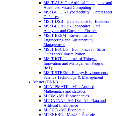
MScT-AI-ViC - Artificial Intelligence and
Advanced Visual Computing
MScT-CTD - Cybersecurity : Threats and
Defenses
MScT-DSB - Data Science for Business
MScT-EDACF - Economics, Data
Analytics and Corporate Finance
MScT-EESM - Environmental
Engineering and Sustainability
Management
MScT-ESCLiP - Economics for Smart
Cities and Climate Policy
MScT-IOT - Internet of Things :
Innovation and Management Program
(IoT)
MScT-STEEM - Energy Environment :
Science Technology & Management
Master (DNM)
M1APPMATH - M1 - Applied
Mathematics and statistics
M1BM - M1 Biomechanics
M1DATAAI - M1 Data AI - Data and
Artificial Intelligence
M1ECO - M1 Economie
M1ENERG - Master 1 Énergie