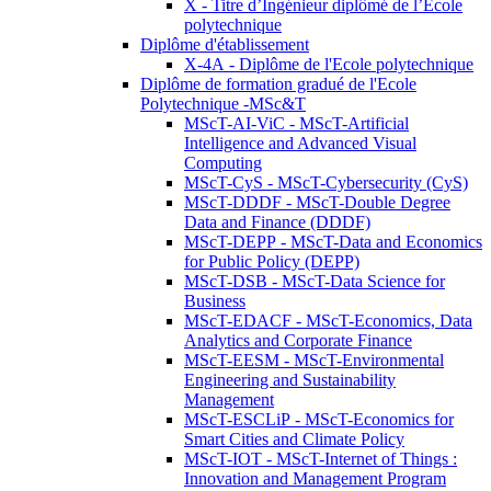
X - Titre d’Ingénieur diplômé de l’École
polytechnique
Diplôme d'établissement
X-4A - Diplôme de l'Ecole polytechnique
Diplôme de formation gradué de l'Ecole
Polytechnique -MSc&T
MScT-AI-ViC - MScT-Artificial
Intelligence and Advanced Visual
Computing
MScT-CyS - MScT-Cybersecurity (CyS)
MScT-DDDF - MScT-Double Degree
Data and Finance (DDDF)
MScT-DEPP - MScT-Data and Economics
for Public Policy (DEPP)
MScT-DSB - MScT-Data Science for
Business
MScT-EDACF - MScT-Economics, Data
Analytics and Corporate Finance
MScT-EESM - MScT-Environmental
Engineering and Sustainability
Management
MScT-ESCLiP - MScT-Economics for
Smart Cities and Climate Policy
MScT-IOT - MScT-Internet of Things :
Innovation and Management Program