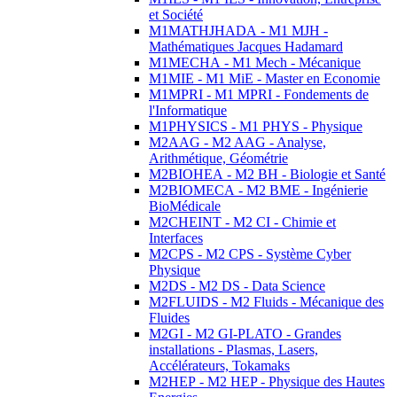
et Société
M1MATHJHADA - M1 MJH -
Mathématiques Jacques Hadamard
M1MECHA - M1 Mech - Mécanique
M1MIE - M1 MiE - Master en Economie
M1MPRI - M1 MPRI - Fondements de
l'Informatique
M1PHYSICS - M1 PHYS - Physique
M2AAG - M2 AAG - Analyse,
Arithmétique, Géométrie
M2BIOHEA - M2 BH - Biologie et Santé
M2BIOMECA - M2 BME - Ingénierie
BioMédicale
M2CHEINT - M2 CI - Chimie et
Interfaces
M2CPS - M2 CPS - Système Cyber
Physique
M2DS - M2 DS - Data Science
M2FLUIDS - M2 Fluids - Mécanique des
Fluides
M2GI - M2 GI-PLATO - Grandes
installations - Plasmas, Lasers,
Accélérateurs, Tokamaks
M2HEP - M2 HEP - Physique des Hautes