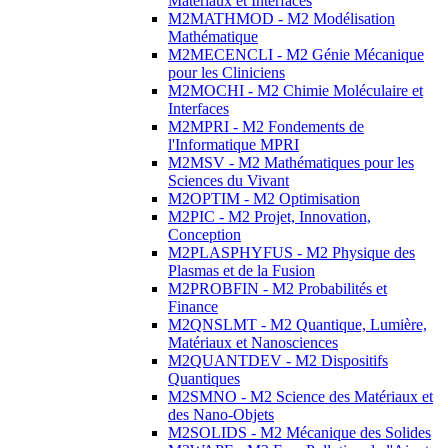
Matériaux et Interfaces
M2MATHMOD - M2 Modélisation
Mathématique
M2MECENCLI - M2 Génie Mécanique
pour les Cliniciens
M2MOCHI - M2 Chimie Moléculaire et
Interfaces
M2MPRI - M2 Fondements de
l'Informatique MPRI
M2MSV - M2 Mathématiques pour les
Sciences du Vivant
M2OPTIM - M2 Optimisation
M2PIC - M2 Projet, Innovation,
Conception
M2PLASPHYFUS - M2 Physique des
Plasmas et de la Fusion
M2PROBFIN - M2 Probabilités et
Finance
M2QNSLMT - M2 Quantique, Lumière,
Matériaux et Nanosciences
M2QUANTDEV - M2 Dispositifs
Quantiques
M2SMNO - M2 Science des Matériaux et
des Nano-Objets
M2SOLIDS - M2 Mécanique des Solides