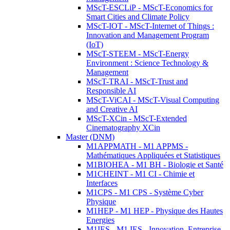
MScT-ESCLiP - MScT-Economics for
Smart Cities and Climate Policy
MScT-IOT - MScT-Internet of Things :
Innovation and Management Program
(IoT)
MScT-STEEM - MScT-Energy
Environment : Science Technology &
Management
MScT-TRAI - MScT-Trust and
Responsible AI
MScT-ViCAI - MScT-Visual Computing
and Creative AI
MScT-XCin - MScT-Extended
Cinematography XCin
Master (DNM)
M1APPMATH - M1 APPMS -
Mathématiques Appliquées et Statistiques
M1BIOHEA - M1 BH - Biologie et Santé
M1CHEINT - M1 CI - Chimie et
Interfaces
M1CPS - M1 CPS - Système Cyber
Physique
M1HEP - M1 HEP - Physique des Hautes
Energies
M1IES - M1 IES - Innovation, Entreprise