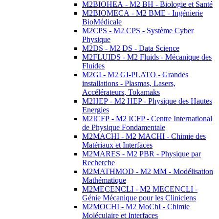
M2BIOHEA - M2 BH - Biologie et Santé
M2BIOMECA - M2 BME - Ingénierie
BioMédicale
M2CPS - M2 CPS - Système Cyber
Physique
M2DS - M2 DS - Data Science
M2FLUIDS - M2 Fluids - Mécanique des
Fluides
M2GI - M2 GI-PLATO - Grandes
installations - Plasmas, Lasers,
Accélérateurs, Tokamaks
M2HEP - M2 HEP - Physique des Hautes
Energies
M2ICFP - M2 ICFP - Centre International
de Physique Fondamentale
M2MACHI - M2 MACHI - Chimie des
Matériaux et Interfaces
M2MARES - M2 PBR - Physique par
Recherche
M2MATHMOD - M2 MM - Modélisation
Mathématique
M2MECENCLI - M2 MECENCLI -
Génie Mécanique pour les Cliniciens
M2MOCHI - M2 MoChI - Chimie
Moléculaire et Interfaces