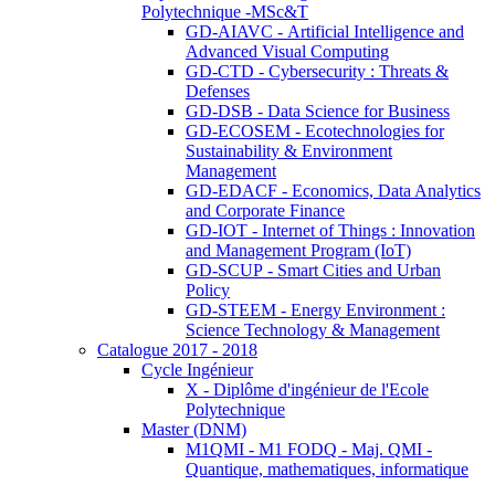
Polytechnique -MSc&T
GD-AIAVC - Artificial Intelligence and
Advanced Visual Computing
GD-CTD - Cybersecurity : Threats &
Defenses
GD-DSB - Data Science for Business
GD-ECOSEM - Ecotechnologies for
Sustainability & Environment
Management
GD-EDACF - Economics, Data Analytics
and Corporate Finance
GD-IOT - Internet of Things : Innovation
and Management Program (IoT)
GD-SCUP - Smart Cities and Urban
Policy
GD-STEEM - Energy Environment :
Science Technology & Management
Catalogue 2017 - 2018
Cycle Ingénieur
X - Diplôme d'ingénieur de l'Ecole
Polytechnique
Master (DNM)
M1QMI - M1 FODQ - Maj. QMI -
Quantique, mathematiques, informatique