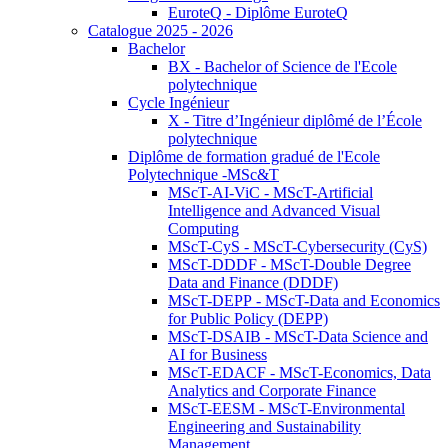
EuroteQ - Diplôme EuroteQ
Catalogue 2025 - 2026
Bachelor
BX - Bachelor of Science de l'Ecole
polytechnique
Cycle Ingénieur
X - Titre d’Ingénieur diplômé de l’École
polytechnique
Diplôme de formation gradué de l'Ecole
Polytechnique -MSc&T
MScT-AI-ViC - MScT-Artificial
Intelligence and Advanced Visual
Computing
MScT-CyS - MScT-Cybersecurity (CyS)
MScT-DDDF - MScT-Double Degree
Data and Finance (DDDF)
MScT-DEPP - MScT-Data and Economics
for Public Policy (DEPP)
MScT-DSAIB - MScT-Data Science and
AI for Business
MScT-EDACF - MScT-Economics, Data
Analytics and Corporate Finance
MScT-EESM - MScT-Environmental
Engineering and Sustainability
Management