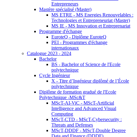
Entrepreneurs
Mastère spécialisé (Master)
MS ETRE - MS Energies Renouvelables :
Technologies et Entrepreneuriat (Master)
MS IE - MS Innovation et Entreprenariat
Programme d'échange
EuroteQ - Diplôme EuroteQ
PEI - Programmes d'échange
internationaux
Catalogue 2023 - 2024
Bachelor
BS - Bachelor of Science de l'Ecole
polytechnique
Cycle Ingénieur
X - Titre d’Ingénieur diplômé de l’École
polytechnique
Diplôme de formation gradué de l'Ecole
Polytechnique -MSc&T
MScT-AI-ViC - MScT-Artificial
Intelligence and Advanced Visual
Computing
MScT-CTD - MScT-Cybersecurity :
Threats and Defenses
MScT-DDDF - MScT-Double Degree
Data and Finance (DDDF)