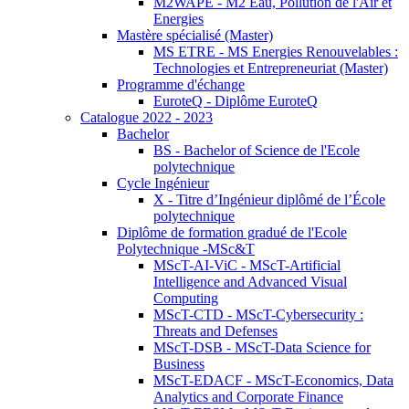
M2WAPE - M2 Eau, Pollution de l'Air et
Energies
Mastère spécialisé (Master)
MS ETRE - MS Energies Renouvelables :
Technologies et Entrepreneuriat (Master)
Programme d'échange
EuroteQ - Diplôme EuroteQ
Catalogue 2022 - 2023
Bachelor
BS - Bachelor of Science de l'Ecole
polytechnique
Cycle Ingénieur
X - Titre d’Ingénieur diplômé de l’École
polytechnique
Diplôme de formation gradué de l'Ecole
Polytechnique -MSc&T
MScT-AI-ViC - MScT-Artificial
Intelligence and Advanced Visual
Computing
MScT-CTD - MScT-Cybersecurity :
Threats and Defenses
MScT-DSB - MScT-Data Science for
Business
MScT-EDACF - MScT-Economics, Data
Analytics and Corporate Finance