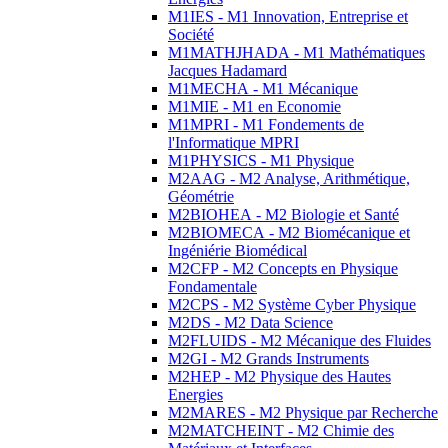
M1IES - M1 Innovation, Entreprise et
Société
M1MATHJHADA - M1 Mathématiques
Jacques Hadamard
M1MECHA - M1 Mécanique
M1MIE - M1 en Economie
M1MPRI - M1 Fondements de
l'Informatique MPRI
M1PHYSICS - M1 Physique
M2AAG - M2 Analyse, Arithmétique,
Géométrie
M2BIOHEA - M2 Biologie et Santé
M2BIOMECA - M2 Biomécanique et
Ingéniérie Biomédical
M2CFP - M2 Concepts en Physique
Fondamentale
M2CPS - M2 Système Cyber Physique
M2DS - M2 Data Science
M2FLUIDS - M2 Mécanique des Fluides
M2GI - M2 Grands Instruments
M2HEP - M2 Physique des Hautes
Energies
M2MARES - M2 Physique par Recherche
M2MATCHEINT - M2 Chimie des