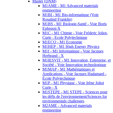
Master (DNM)
M1AME - M1 Advanced materials
engineering
M1BI - M1 Bio-informatique (Voie
Rosalind Franklin)
M1BS - M1 Biologie-Santé - Voie Boris
Ephrussi-X
M1C - M1 Chimie - Voie Fréderic Joliot-
Curie - Ecole Polytechnique
M1ECO - M1 Economie
M1HEP - M1 High Energy Physics
M1I - M1 Informatique - Voie Jacques
Herbrand - X
M1IESVIT - M1 Innovation, Entreprise, et
Société - Voie Innovation technologique
M1MAP - M1 Mathématiques et
Applications - Voie Jacques Hadamard -
École Polytechnique
M1P - M1 Physique - Voie Irène Joliot
Curie - X
M1STEPE - M1 STEPE - Sciences pour
les défis de l'environnement/Sciences for
environmentals challenges
M2AME - Advanced materials
engineering