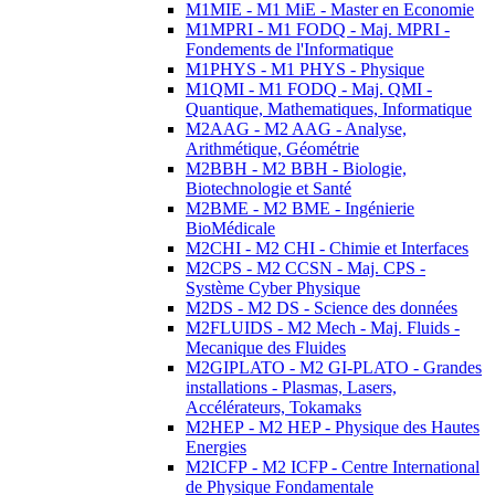
M1MIE - M1 MiE - Master en Economie
M1MPRI - M1 FODQ - Maj. MPRI -
Fondements de l'Informatique
M1PHYS - M1 PHYS - Physique
M1QMI - M1 FODQ - Maj. QMI -
Quantique, Mathematiques, Informatique
M2AAG - M2 AAG - Analyse,
Arithmétique, Géométrie
M2BBH - M2 BBH - Biologie,
Biotechnologie et Santé
M2BME - M2 BME - Ingénierie
BioMédicale
M2CHI - M2 CHI - Chimie et Interfaces
M2CPS - M2 CCSN - Maj. CPS -
Système Cyber Physique
M2DS - M2 DS - Science des données
M2FLUIDS - M2 Mech - Maj. Fluids -
Mecanique des Fluides
M2GIPLATO - M2 GI-PLATO - Grandes
installations - Plasmas, Lasers,
Accélérateurs, Tokamaks
M2HEP - M2 HEP - Physique des Hautes
Energies
M2ICFP - M2 ICFP - Centre International
de Physique Fondamentale