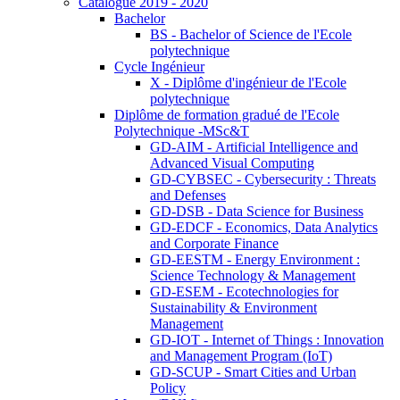
Catalogue 2019 - 2020
Bachelor
BS - Bachelor of Science de l'Ecole
polytechnique
Cycle Ingénieur
X - Diplôme d'ingénieur de l'Ecole
polytechnique
Diplôme de formation gradué de l'Ecole
Polytechnique -MSc&T
GD-AIM - Artificial Intelligence and
Advanced Visual Computing
GD-CYBSEC - Cybersecurity : Threats
and Defenses
GD-DSB - Data Science for Business
GD-EDCF - Economics, Data Analytics
and Corporate Finance
GD-EESTM - Energy Environment :
Science Technology & Management
GD-ESEM - Ecotechnologies for
Sustainability & Environment
Management
GD-IOT - Internet of Things : Innovation
and Management Program (IoT)
GD-SCUP - Smart Cities and Urban
Policy