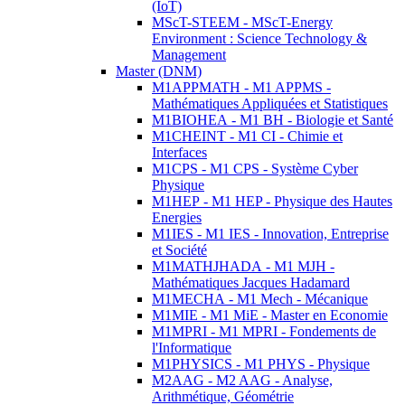
(IoT)
MScT-STEEM - MScT-Energy
Environment : Science Technology &
Management
Master (DNM)
M1APPMATH - M1 APPMS -
Mathématiques Appliquées et Statistiques
M1BIOHEA - M1 BH - Biologie et Santé
M1CHEINT - M1 CI - Chimie et
Interfaces
M1CPS - M1 CPS - Système Cyber
Physique
M1HEP - M1 HEP - Physique des Hautes
Energies
M1IES - M1 IES - Innovation, Entreprise
et Société
M1MATHJHADA - M1 MJH -
Mathématiques Jacques Hadamard
M1MECHA - M1 Mech - Mécanique
M1MIE - M1 MiE - Master en Economie
M1MPRI - M1 MPRI - Fondements de
l'Informatique
M1PHYSICS - M1 PHYS - Physique
M2AAG - M2 AAG - Analyse,
Arithmétique, Géométrie