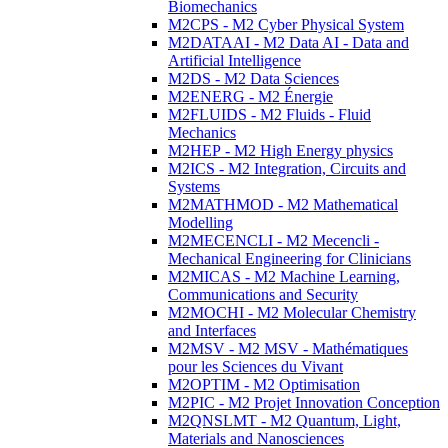
Biomechanics
M2CPS - M2 Cyber Physical System
M2DATAAI - M2 Data AI - Data and
Artificial Intelligence
M2DS - M2 Data Sciences
M2ENERG - M2 Énergie
M2FLUIDS - M2 Fluids - Fluid
Mechanics
M2HEP - M2 High Energy physics
M2ICS - M2 Integration, Circuits and
Systems
M2MATHMOD - M2 Mathematical
Modelling
M2MECENCLI - M2 Mecencli -
Mechanical Engineering for Clinicians
M2MICAS - M2 Machine Learning,
Communications and Security
M2MOCHI - M2 Molecular Chemistry
and Interfaces
M2MSV - M2 MSV - Mathématiques
pour les Sciences du Vivant
M2OPTIM - M2 Optimisation
M2PIC - M2 Projet Innovation Conception
M2QNSLMT - M2 Quantum, Light,
Materials and Nanosciences