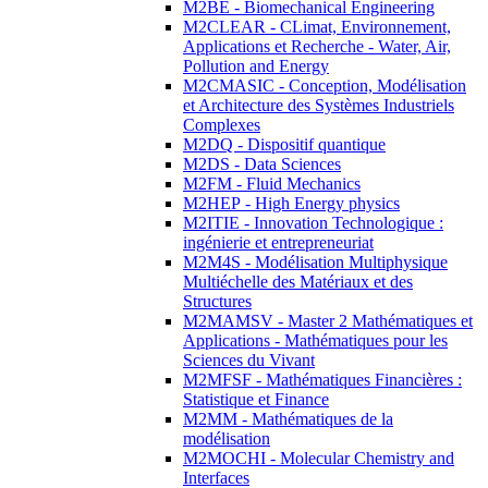
M2BE - Biomechanical Engineering
M2CLEAR - CLimat, Environnement,
Applications et Recherche - Water, Air,
Pollution and Energy
M2CMASIC - Conception, Modélisation
et Architecture des Systèmes Industriels
Complexes
M2DQ - Dispositif quantique
M2DS - Data Sciences
M2FM - Fluid Mechanics
M2HEP - High Energy physics
M2ITIE - Innovation Technologique :
ingénierie et entrepreneuriat
M2M4S - Modélisation Multiphysique
Multiéchelle des Matériaux et des
Structures
M2MAMSV - Master 2 Mathématiques et
Applications - Mathématiques pour les
Sciences du Vivant
M2MFSF - Mathématiques Financières :
Statistique et Finance
M2MM - Mathématiques de la
modélisation
M2MOCHI - Molecular Chemistry and
Interfaces