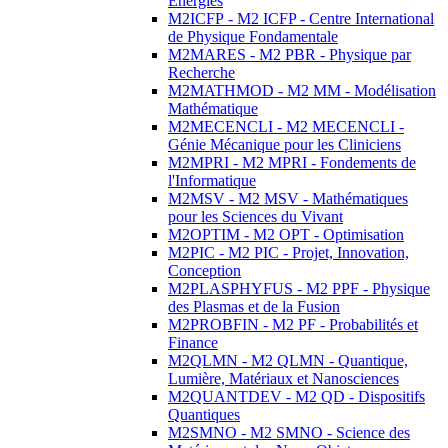
Energies
M2ICFP - M2 ICFP - Centre International
de Physique Fondamentale
M2MARES - M2 PBR - Physique par
Recherche
M2MATHMOD - M2 MM - Modélisation
Mathématique
M2MECENCLI - M2 MECENCLI -
Génie Mécanique pour les Cliniciens
M2MPRI - M2 MPRI - Fondements de
l'Informatique
M2MSV - M2 MSV - Mathématiques
pour les Sciences du Vivant
M2OPTIM - M2 OPT - Optimisation
M2PIC - M2 PIC - Projet, Innovation,
Conception
M2PLASPHYFUS - M2 PPF - Physique
des Plasmas et de la Fusion
M2PROBFIN - M2 PF - Probabilités et
Finance
M2QLMN - M2 QLMN - Quantique,
Lumière, Matériaux et Nanosciences
M2QUANTDEV - M2 QD - Dispositifs
Quantiques
M2SMNO - M2 SMNO - Science des