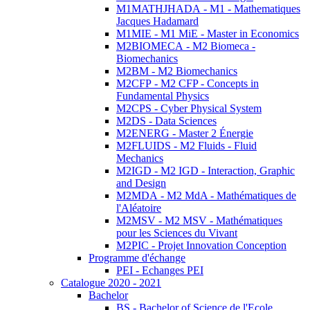
M1MATHJHADA - M1 - Mathematiques
Jacques Hadamard
M1MIE - M1 MiE - Master in Economics
M2BIOMECA - M2 Biomeca -
Biomechanics
M2BM - M2 Biomechanics
M2CFP - M2 CFP - Concepts in
Fundamental Physics
M2CPS - Cyber Physical System
M2DS - Data Sciences
M2ENERG - Master 2 Énergie
M2FLUIDS - M2 Fluids - Fluid
Mechanics
M2IGD - M2 IGD - Interaction, Graphic
and Design
M2MDA - M2 MdA - Mathématiques de
l'Aléatoire
M2MSV - M2 MSV - Mathématiques
pour les Sciences du Vivant
M2PIC - Projet Innovation Conception
Programme d'échange
PEI - Echanges PEI
Catalogue 2020 - 2021
Bachelor
BS - Bachelor of Science de l'Ecole