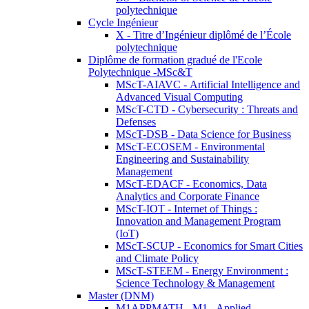
polytechnique
Cycle Ingénieur
X - Titre d’Ingénieur diplômé de l’École
polytechnique
Diplôme de formation gradué de l'Ecole
Polytechnique -MSc&T
MScT-AIAVC - Artificial Intelligence and
Advanced Visual Computing
MScT-CTD - Cybersecurity : Threats and
Defenses
MScT-DSB - Data Science for Business
MScT-ECOSEM - Environmental
Engineering and Sustainability
Management
MScT-EDACF - Economics, Data
Analytics and Corporate Finance
MScT-IOT - Internet of Things :
Innovation and Management Program
(IoT)
MScT-SCUP - Economics for Smart Cities
and Climate Policy
MScT-STEEM - Energy Environment :
Science Technology & Management
Master (DNM)
M1APPMATH - M1 - Applied