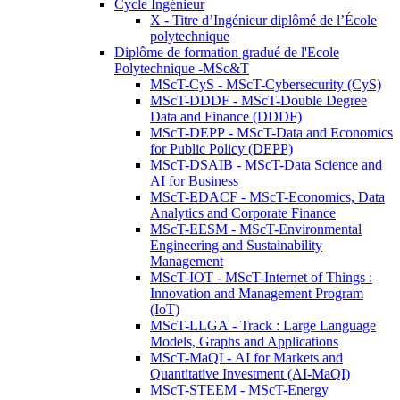
Cycle Ingénieur
X - Titre d’Ingénieur diplômé de l’École
polytechnique
Diplôme de formation gradué de l'Ecole
Polytechnique -MSc&T
MScT-CyS - MScT-Cybersecurity (CyS)
MScT-DDDF - MScT-Double Degree
Data and Finance (DDDF)
MScT-DEPP - MScT-Data and Economics
for Public Policy (DEPP)
MScT-DSAIB - MScT-Data Science and
AI for Business
MScT-EDACF - MScT-Economics, Data
Analytics and Corporate Finance
MScT-EESM - MScT-Environmental
Engineering and Sustainability
Management
MScT-IOT - MScT-Internet of Things :
Innovation and Management Program
(IoT)
MScT-LLGA - Track : Large Language
Models, Graphs and Applications
MScT-MaQI - AI for Markets and
Quantitative Investment (AI-MaQI)
MScT-STEEM - MScT-Energy