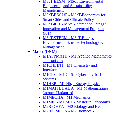
MScT-EESM - MScT-Environmental
Engineering and Sustainability
Management
MScT-ESCLiP - MScT-Economics for
Smart Cities and Climate Policy
MScT-IOT - MScT-Internet of Things :
Innovation and Management Program
(IoT)
MScT-STEEM - MScT-Energy
Environment : Science Technology &
Management
Master (DNM)
M1APPMATH - M1 Applied Mathematics
and statistics
M1CHEINT - M1 Chemistry and
Interfaces
M1CPS - M1 CPS - Cyber Physical
Systems
M1HEP - M1 High Energy Physics
M1MATHJHADA - M1 Mathematiques
Jacques Hadamard
M1MECHA - M1 Mechanics
M1MIE - M1 MIE - Master in Economics
M2BIOHEA - M2 Biology and Health
M2BIOMECA - M2 Biomeca -