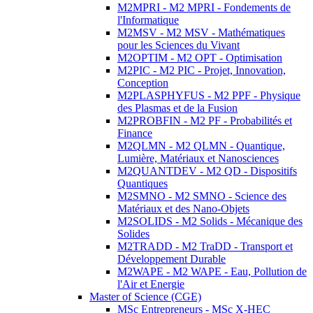
M2MPRI - M2 MPRI - Fondements de
l'Informatique
M2MSV - M2 MSV - Mathématiques
pour les Sciences du Vivant
M2OPTIM - M2 OPT - Optimisation
M2PIC - M2 PIC - Projet, Innovation,
Conception
M2PLASPHYFUS - M2 PPF - Physique
des Plasmas et de la Fusion
M2PROBFIN - M2 PF - Probabilités et
Finance
M2QLMN - M2 QLMN - Quantique,
Lumière, Matériaux et Nanosciences
M2QUANTDEV - M2 QD - Dispositifs
Quantiques
M2SMNO - M2 SMNO - Science des
Matériaux et des Nano-Objets
M2SOLIDS - M2 Solids - Mécanique des
Solides
M2TRADD - M2 TraDD - Transport et
Développement Durable
M2WAPE - M2 WAPE - Eau, Pollution de
l'Air et Energie
Master of Science (CGE)
MSc Entrepreneurs - MSc X-HEC