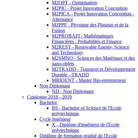
M2OPT - Optimisation
M2PIC - Projet Innovation Conception
M2PICA - Projet Innovation Conception -
Alternance
M2PPF - Physique des Plasmas et de la
Fusion
M2PROBAFI - Mathématiques
Financières : Probabilités et Finance
M2REST - Renewable Energy, Science
and Technology
M2SMNO - Sciences des Matériaux et des
nano-objets
M2TRADD - Transport et Développement
Durable - TRADD
MBIOENT - Master Bio-entrepreneur
Non Diplomant
ND - Non Diplomant
Catalogue 2018 - 2019
Bachelor
BS - Bachelor of Science de l'Ecole
polytechnique
Cycle Ingénieur
X - Diplôme d'ingénieur de l'Ecole
polytechnique
Diplôme de formation gradué de l'Ecole