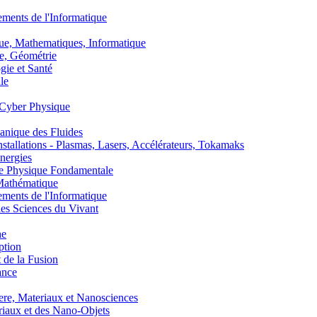
nts de l'Informatique
, Mathematiques, Informatique
, Géométrie
ie et Santé
le
Cyber Physique
nique des Fluides
lations - Plasmas, Lasers, Accélérateurs, Tokamaks
nergies
de Physique Fondamentale
athématique
nts de l'Informatique
s Sciences du Vivant
he
ption
 de la Fusion
ance
, Materiaux et Nanosciences
aux et des Nano-Objets