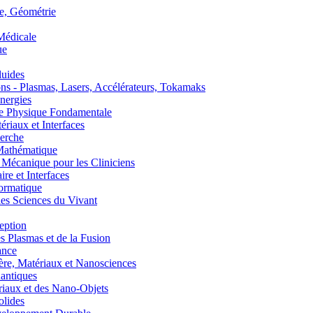
, Géométrie
édicale
ue
uides
s - Plasmas, Lasers, Accélérateurs, Tokamaks
nergies
de Physique Fondamentale
aux et Interfaces
erche
athématique
anique pour les Cliniciens
 et Interfaces
ormatique
s Sciences du Vivant
eption
lasmas et de la Fusion
ance
, Matériaux et Nanosciences
ntiques
aux et des Nano-Objets
lides