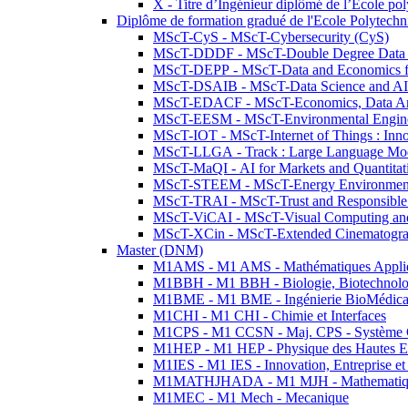
X - Titre d’Ingénieur diplômé de l’École po
Diplôme de formation gradué de l'Ecole Polytec
MScT-CyS - MScT-Cybersecurity (CyS)
MScT-DDDF - MScT-Double Degree Data 
MScT-DEPP - MScT-Data and Economics fo
MScT-DSAIB - MScT-Data Science and AI 
MScT-EDACF - MScT-Economics, Data Anal
MScT-EESM - MScT-Environmental Enginee
MScT-IOT - MScT-Internet of Things : Inn
MScT-LLGA - Track : Large Language Mode
MScT-MaQI - AI for Markets and Quantitat
MScT-STEEM - MScT-Energy Environment 
MScT-TRAI - MScT-Trust and Responsible
MScT-ViCAI - MScT-Visual Computing and
MScT-XCin - MScT-Extended Cinematogr
Master (DNM)
M1AMS - M1 AMS - Mathématiques Appliqué
M1BBH - M1 BBH - Biologie, Biotechnolog
M1BME - M1 BME - Ingénierie BioMédica
M1CHI - M1 CHI - Chimie et Interfaces
M1CPS - M1 CCSN - Maj. CPS - Système 
M1HEP - M1 HEP - Physique des Hautes E
M1IES - M1 IES - Innovation, Entreprise et
M1MATHJHADA - M1 MJH - Mathematiqu
M1MEC - M1 Mech - Mecanique