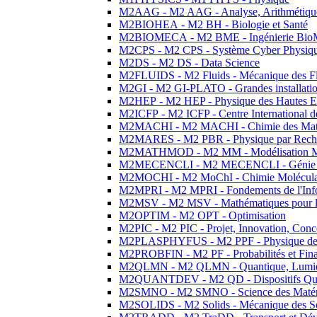
M2AAG - M2 AAG - Analyse, Arithmétique
M2BIOHEA - M2 BH - Biologie et Santé
M2BIOMECA - M2 BME - Ingénierie BioM
M2CPS - M2 CPS - Système Cyber Physiq
M2DS - M2 DS - Data Science
M2FLUIDS - M2 Fluids - Mécanique des Fl
M2GI - M2 GI-PLATO - Grandes installation
M2HEP - M2 HEP - Physique des Hautes E
M2ICFP - M2 ICFP - Centre International 
M2MACHI - M2 MACHI - Chimie des Matéri
M2MARES - M2 PBR - Physique par Rech
M2MATHMOD - M2 MM - Modélisation M
M2MECENCLI - M2 MECENCLI - Génie Méc
M2MOCHI - M2 MoChI - Chimie Moléculaire
M2MPRI - M2 MPRI - Fondements de l'Inf
M2MSV - M2 MSV - Mathématiques pour le
M2OPTIM - M2 OPT - Optimisation
M2PIC - M2 PIC - Projet, Innovation, Conc
M2PLASPHYFUS - M2 PPF - Physique des P
M2PROBFIN - M2 PF - Probabilités et Fin
M2QLMN - M2 QLMN - Quantique, Lumière
M2QUANTDEV - M2 QD - Dispositifs Qua
M2SMNO - M2 SMNO - Science des Matéri
M2SOLIDS - M2 Solids - Mécanique des So