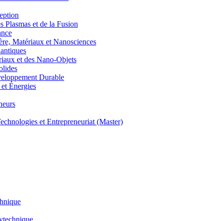
eption
lasmas et de la Fusion
ance
, Matériaux et Nanosciences
ntiques
aux et des Nano-Objets
lides
eloppement Durable
et Énergies
neurs
hnologies et Entrepreneuriat (Master)
chnique
lytechnique