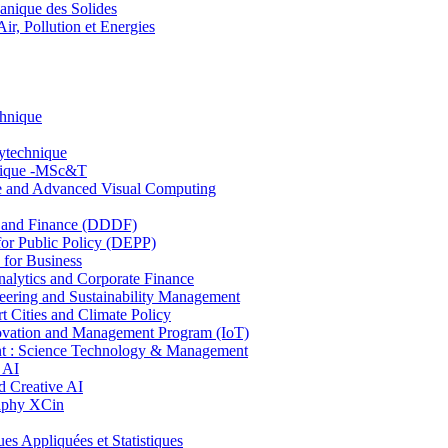
nique des Solides
, Pollution et Energies
chnique
lytechnique
hnique -MSc&T
ce and Advanced Visual Computing
and Finance (DDDF)
r Public Policy (DEPP)
for Business
ytics and Corporate Finance
ring and Sustainability Management
Cities and Climate Policy
ovation and Management Program (IoT)
: Science Technology & Management
 AI
 Creative AI
aphy XCin
ppliquées et Statistiques