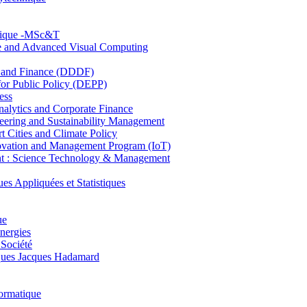
hnique -MSc&T
ce and Advanced Visual Computing
and Finance (DDDF)
r Public Policy (DEPP)
ess
ytics and Corporate Finance
ring and Sustainability Management
Cities and Climate Policy
ovation and Management Program (IoT)
: Science Technology & Management
ppliquées et Statistiques
ue
nergies
 Société
es Jacques Hadamard
ormatique