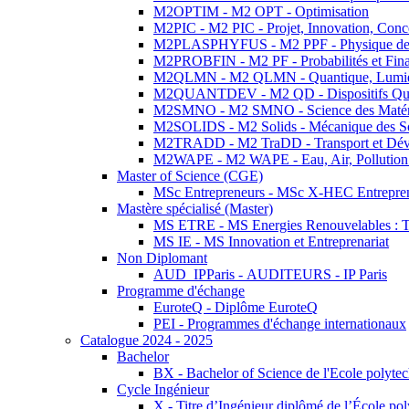
M2OPTIM - M2 OPT - Optimisation
M2PIC - M2 PIC - Projet, Innovation, Conc
M2PLASPHYFUS - M2 PPF - Physique des P
M2PROBFIN - M2 PF - Probabilités et Fin
M2QLMN - M2 QLMN - Quantique, Lumière
M2QUANTDEV - M2 QD - Dispositifs Qua
M2SMNO - M2 SMNO - Science des Matéri
M2SOLIDS - M2 Solids - Mécanique des So
M2TRADD - M2 TraDD - Transport et Dév
M2WAPE - M2 WAPE - Eau, Air, Pollution 
Master of Science (CGE)
MSc Entrepreneurs - MSc X-HEC Entrepre
Mastère spécialisé (Master)
MS ETRE - MS Energies Renouvelables : Tec
MS IE - MS Innovation et Entreprenariat
Non Diplomant
AUD_IPParis - AUDITEURS - IP Paris
Programme d'échange
EuroteQ - Diplôme EuroteQ
PEI - Programmes d'échange internationaux
Catalogue 2024 - 2025
Bachelor
BX - Bachelor of Science de l'Ecole polyte
Cycle Ingénieur
X - Titre d’Ingénieur diplômé de l’École po