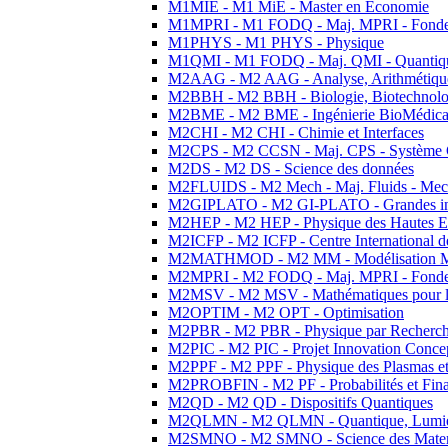
M1MIE - M1 MiE - Master en Economie
M1MPRI - M1 FODQ - Maj. MPRI - Fondeme
M1PHYS - M1 PHYS - Physique
M1QMI - M1 FODQ - Maj. QMI - Quantique
M2AAG - M2 AAG - Analyse, Arithmétique
M2BBH - M2 BBH - Biologie, Biotechnolog
M2BME - M2 BME - Ingénierie BioMédica
M2CHI - M2 CHI - Chimie et Interfaces
M2CPS - M2 CCSN - Maj. CPS - Système 
M2DS - M2 DS - Science des données
M2FLUIDS - M2 Mech - Maj. Fluids - Meca
M2GIPLATO - M2 GI-PLATO - Grandes instal
M2HEP - M2 HEP - Physique des Hautes E
M2ICFP - M2 ICFP - Centre International 
M2MATHMOD - M2 MM - Modélisation M
M2MPRI - M2 FODQ - Maj. MPRI - Fondeme
M2MSV - M2 MSV - Mathématiques pour le
M2OPTIM - M2 OPT - Optimisation
M2PBR - M2 PBR - Physique par Recherc
M2PIC - M2 PIC - Projet Innovation Conce
M2PPF - M2 PPF - Physique des Plasmas et
M2PROBFIN - M2 PF - Probabilités et Fin
M2QD - M2 QD - Dispositifs Quantiques
M2QLMN - M2 QLMN - Quantique, Lumiere
M2SMNO - M2 SMNO - Science des Materi