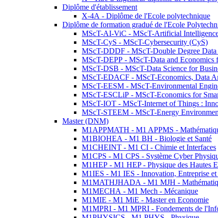
Diplôme d'établissement
X-4A - Diplôme de l'Ecole polytechnique
Diplôme de formation gradué de l'Ecole Polytec
MScT-AI-ViC - MScT-Artificial Intelligen
MScT-CyS - MScT-Cybersecurity (CyS)
MScT-DDDF - MScT-Double Degree Data 
MScT-DEPP - MScT-Data and Economics fo
MScT-DSB - MScT-Data Science for Busin
MScT-EDACF - MScT-Economics, Data Anal
MScT-EESM - MScT-Environmental Enginee
MScT-ESCLiP - MScT-Economics for Smart 
MScT-IOT - MScT-Internet of Things : Inn
MScT-STEEM - MScT-Energy Environment 
Master (DNM)
M1APPMATH - M1 APPMS - Mathématiques A
M1BIOHEA - M1 BH - Biologie et Santé
M1CHEINT - M1 CI - Chimie et Interfaces
M1CPS - M1 CPS - Système Cyber Physiq
M1HEP - M1 HEP - Physique des Hautes E
M1IES - M1 IES - Innovation, Entreprise et
M1MATHJHADA - M1 MJH - Mathématiqu
M1MECHA - M1 Mech - Mécanique
M1MIE - M1 MiE - Master en Economie
M1MPRI - M1 MPRI - Fondements de l'Inf
M1PHYSICS - M1 PHYS - Physique