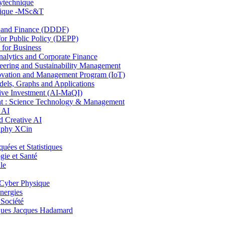
lytechnique
hnique -MSc&T
and Finance (DDDF)
r Public Policy (DEPP)
for Business
ytics and Corporate Finance
ring and Sustainability Management
ovation and Management Program (IoT)
ls, Graphs and Applications
ive Investment (AI-MaQI)
: Science Technology & Management
 AI
 Creative AI
aphy XCin
es et Statistiques
ie et Santé
le
Cyber Physique
nergies
 Société
es Jacques Hadamard