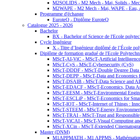
M2SOLIDS - M2 Mech - Maj. Solids - Meca
M2WAPE - M2 Mech - Maj. WAPE - Eau, Air
Programme d'échange
EuroteQ - Diplôme EuroteQ
Catalogue 2025 - 2026
Bachelor
BX - Bachelor of Science de l'Ecole polyte
Cycle Ingénieur
X - Titre d’Ingénieur diplômé de l’École po
Diplôme de formation gradué de l'Ecole Polytec
MScT-AI-ViC - MScT-Artificial Intelligen
MScT-CyS - MScT-Cybersecurity (CyS)
MScT-DDDF - MScT-Double Degree Data 
MScT-DEPP - MScT-Data and Economics fo
MScT-DSAIB - MScT-Data Science and AI 
MScT-EDACF - MScT-Economics, Data Anal
MScT-EESM - MScT-Environmental Enginee
MScT-ESCLiP - MScT-Economics for Smart 
MScT-IOT - MScT-Internet of Things : Inn
MScT-STEEM - MScT-Energy Environment 
MScT-TRAI - MScT-Trust and Responsible
MScT-ViCAI - MScT-Visual Computing and
MScT-XCin - MScT-Extended Cinematogr
Master (DNM)
M1APPMATH - M1 APPMS - Mathématiques A