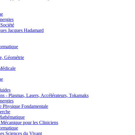
ue
nergies
 Société
es Jacques Hadamard
ormatique
, Géométrie
édicale
ue
uides
s - Plasmas, Lasers, Accélérateurs, Tokamaks
nergies
de Physique Fondamentale
erche
athématique
anique pour les Cliniciens
ormatique
s Sciences du Vivant