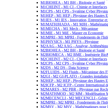
M1BIOHEA - M1 BH - Biologie et Santé
M1CHEINT - M1 CI - Chimie et Interfaces
M1CPS - M1 CPS - Système Cyber Physiq
M1HEP - M1 HEP - Physique des Hautes E
M1IES - M1 IES - Innovation, Entreprise et
M1MATHJHADA - M1 MJH - Mathématiqu
M1MECHA - M1 Mech - Mécanique
M1MIE - M1 MiE - Master en Economie
M1MPRI - M1 MPRI - Fondements de l'Inf
M1PHYSICS - M1 PHYS - Physique
M2AAG - M2 AAG - Analyse, Arithmétique
M2BIOHEA - M2 BH - Biologie et Santé
M2BIOMECA - M2 BME - Ingénierie BioM
M2CHEINT - M2 CI - Chimie et Interfaces
M2CPS - M2 CPS - Système Cyber Physiq
M2DS - M2 DS - Data Science
M2FLUIDS - M2 Fluids - Mécanique des Fl
M2GI - M2 GI-PLATO - Grandes installation
M2HEP - M2 HEP - Physique des Hautes E
M2ICFP - M2 ICFP - Centre International 
M2MARES - M2 PBR - Physique par Rech
M2MATHMOD - M2 MM - Modélisation M
M2MECENCLI - M2 MECENCLI - Génie Méc
M2MPRI - M2 MPRI - Fondements de l'Inf
M2MSV - M2 MSV - Mathématiques pour le