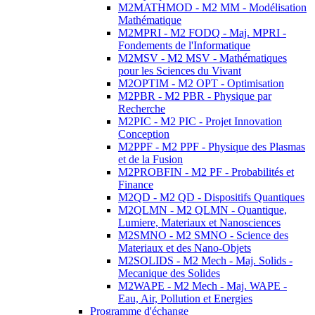
M2MATHMOD - M2 MM - Modélisation
Mathématique
M2MPRI - M2 FODQ - Maj. MPRI -
Fondements de l'Informatique
M2MSV - M2 MSV - Mathématiques
pour les Sciences du Vivant
M2OPTIM - M2 OPT - Optimisation
M2PBR - M2 PBR - Physique par
Recherche
M2PIC - M2 PIC - Projet Innovation
Conception
M2PPF - M2 PPF - Physique des Plasmas
et de la Fusion
M2PROBFIN - M2 PF - Probabilités et
Finance
M2QD - M2 QD - Dispositifs Quantiques
M2QLMN - M2 QLMN - Quantique,
Lumiere, Materiaux et Nanosciences
M2SMNO - M2 SMNO - Science des
Materiaux et des Nano-Objets
M2SOLIDS - M2 Mech - Maj. Solids -
Mecanique des Solides
M2WAPE - M2 Mech - Maj. WAPE -
Eau, Air, Pollution et Energies
Programme d'échange