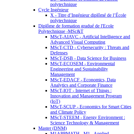
polytechnique
Cycle Ingénieur
X - Titre d’Ingénieur diplômé de l’École
polytechnique
Diplôme de formation gradué de l'Ecole
Polytechnique -MSc&T
MScT-AIAVC - Artificial Intelligence and
Advanced Visual Computing
MScT-CTD - Cybersecurity : Threats and
Defenses
MScT-DSB - Data Science for Business
MScT-ECOSEM - Environmental
Engineering and Sustainability
Management
MScT-EDACF - Economics, Data
Analytics and Corporate Finance
MScT-IOT - Internet of Things :
Innovation and Management Program
(IoT)
MScT-SCUP - Economics for Smart Cities
and Climate Policy
MScT-STEEM - Energy Environment :
Science Technology & Management
Master (DNM)
M1APPMATH - M1 - Applied