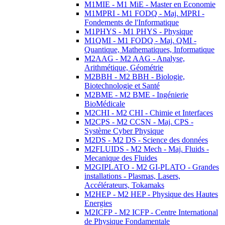
M1MIE - M1 MiE - Master en Economie
M1MPRI - M1 FODQ - Maj. MPRI -
Fondements de l'Informatique
M1PHYS - M1 PHYS - Physique
M1QMI - M1 FODQ - Maj. QMI -
Quantique, Mathematiques, Informatique
M2AAG - M2 AAG - Analyse,
Arithmétique, Géométrie
M2BBH - M2 BBH - Biologie,
Biotechnologie et Santé
M2BME - M2 BME - Ingénierie
BioMédicale
M2CHI - M2 CHI - Chimie et Interfaces
M2CPS - M2 CCSN - Maj. CPS -
Système Cyber Physique
M2DS - M2 DS - Science des données
M2FLUIDS - M2 Mech - Maj. Fluids -
Mecanique des Fluides
M2GIPLATO - M2 GI-PLATO - Grandes
installations - Plasmas, Lasers,
Accélérateurs, Tokamaks
M2HEP - M2 HEP - Physique des Hautes
Energies
M2ICFP - M2 ICFP - Centre International
de Physique Fondamentale