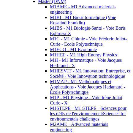
Master (DNM)
M1AME - M1 Advanced materials
engineering
M1BI - M1 Bio-informatique (Voie
Rosalind Franklin)
M1BS - M1 Biologie-Santé - Voie Boris
Ephrussi-X
M1C - M1 Chimie - Voie Fréderic Joliot-
Curie - Ecole Polytechnique
M1ECO - M1 Economie
M1HEP - M1 High Energy Physics
M1I - M1 Informatique - Voie Jacques
Herbrand - X
M1IESVIT - M1 Innovation, Entreprise, et
Société - Voie Innovation technologique
M1MAP - M1 Mathématiques et
Applications - Voie Jacques Hadamard -
École Polytechnique
M1P - M1 Physique - Voie Irène Joliot
Curie - X
M1STEPE - M1 STEPE - Sciences pour
les défis de l'environnement/Sciences for
environmentals challenges
M2AME - Advanced materials
engineering