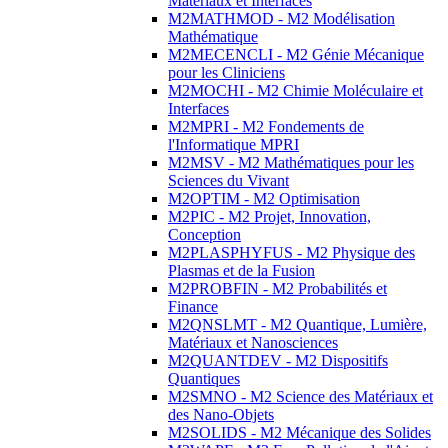
Matériaux et Interfaces
M2MATHMOD - M2 Modélisation
Mathématique
M2MECENCLI - M2 Génie Mécanique
pour les Cliniciens
M2MOCHI - M2 Chimie Moléculaire et
Interfaces
M2MPRI - M2 Fondements de
l'Informatique MPRI
M2MSV - M2 Mathématiques pour les
Sciences du Vivant
M2OPTIM - M2 Optimisation
M2PIC - M2 Projet, Innovation,
Conception
M2PLASPHYFUS - M2 Physique des
Plasmas et de la Fusion
M2PROBFIN - M2 Probabilités et
Finance
M2QNSLMT - M2 Quantique, Lumière,
Matériaux et Nanosciences
M2QUANTDEV - M2 Dispositifs
Quantiques
M2SMNO - M2 Science des Matériaux et
des Nano-Objets
M2SOLIDS - M2 Mécanique des Solides