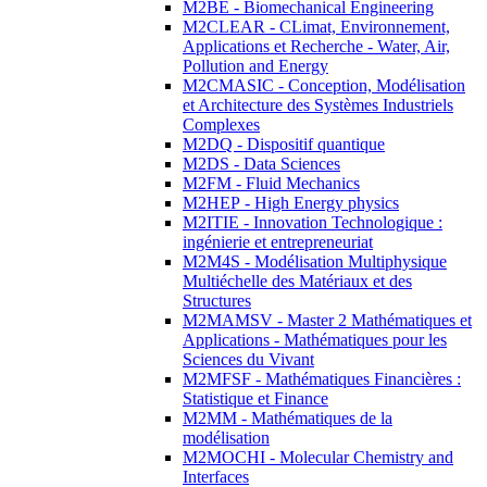
M2BE - Biomechanical Engineering
M2CLEAR - CLimat, Environnement,
Applications et Recherche - Water, Air,
Pollution and Energy
M2CMASIC - Conception, Modélisation
et Architecture des Systèmes Industriels
Complexes
M2DQ - Dispositif quantique
M2DS - Data Sciences
M2FM - Fluid Mechanics
M2HEP - High Energy physics
M2ITIE - Innovation Technologique :
ingénierie et entrepreneuriat
M2M4S - Modélisation Multiphysique
Multiéchelle des Matériaux et des
Structures
M2MAMSV - Master 2 Mathématiques et
Applications - Mathématiques pour les
Sciences du Vivant
M2MFSF - Mathématiques Financières :
Statistique et Finance
M2MM - Mathématiques de la
modélisation
M2MOCHI - Molecular Chemistry and
Interfaces