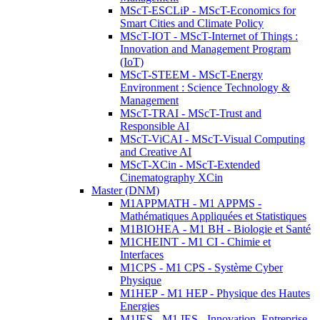
MScT-ESCLiP - MScT-Economics for
Smart Cities and Climate Policy
MScT-IOT - MScT-Internet of Things :
Innovation and Management Program
(IoT)
MScT-STEEM - MScT-Energy
Environment : Science Technology &
Management
MScT-TRAI - MScT-Trust and
Responsible AI
MScT-ViCAI - MScT-Visual Computing
and Creative AI
MScT-XCin - MScT-Extended
Cinematography XCin
Master (DNM)
M1APPMATH - M1 APPMS -
Mathématiques Appliquées et Statistiques
M1BIOHEA - M1 BH - Biologie et Santé
M1CHEINT - M1 CI - Chimie et
Interfaces
M1CPS - M1 CPS - Système Cyber
Physique
M1HEP - M1 HEP - Physique des Hautes
Energies
M1IES - M1 IES - Innovation, Entreprise