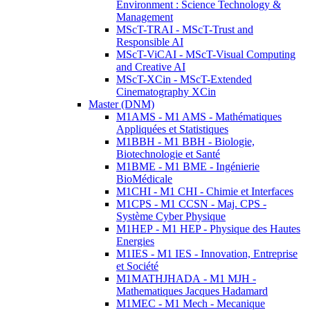
Environment : Science Technology &
Management
MScT-TRAI - MScT-Trust and
Responsible AI
MScT-ViCAI - MScT-Visual Computing
and Creative AI
MScT-XCin - MScT-Extended
Cinematography XCin
Master (DNM)
M1AMS - M1 AMS - Mathématiques
Appliquées et Statistiques
M1BBH - M1 BBH - Biologie,
Biotechnologie et Santé
M1BME - M1 BME - Ingénierie
BioMédicale
M1CHI - M1 CHI - Chimie et Interfaces
M1CPS - M1 CCSN - Maj. CPS -
Système Cyber Physique
M1HEP - M1 HEP - Physique des Hautes
Energies
M1IES - M1 IES - Innovation, Entreprise
et Société
M1MATHJHADA - M1 MJH -
Mathematiques Jacques Hadamard
M1MEC - M1 Mech - Mecanique