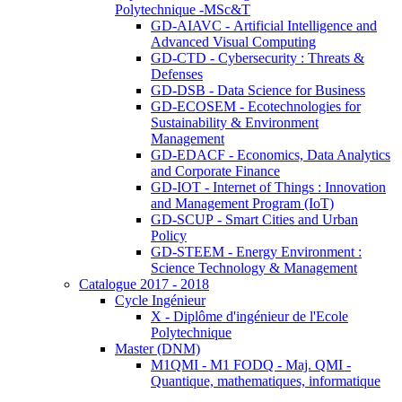
Polytechnique -MSc&T
GD-AIAVC - Artificial Intelligence and
Advanced Visual Computing
GD-CTD - Cybersecurity : Threats &
Defenses
GD-DSB - Data Science for Business
GD-ECOSEM - Ecotechnologies for
Sustainability & Environment
Management
GD-EDACF - Economics, Data Analytics
and Corporate Finance
GD-IOT - Internet of Things : Innovation
and Management Program (IoT)
GD-SCUP - Smart Cities and Urban
Policy
GD-STEEM - Energy Environment :
Science Technology & Management
Catalogue 2017 - 2018
Cycle Ingénieur
X - Diplôme d'ingénieur de l'Ecole
Polytechnique
Master (DNM)
M1QMI - M1 FODQ - Maj. QMI -
Quantique, mathematiques, informatique