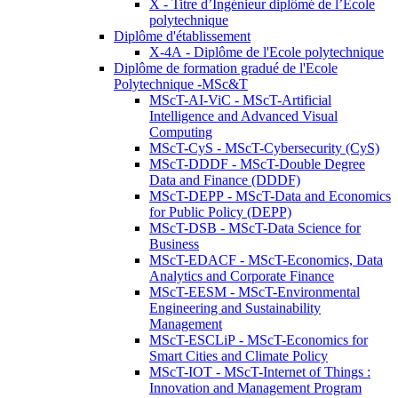
X - Titre d’Ingénieur diplômé de l’École
polytechnique
Diplôme d'établissement
X-4A - Diplôme de l'Ecole polytechnique
Diplôme de formation gradué de l'Ecole
Polytechnique -MSc&T
MScT-AI-ViC - MScT-Artificial
Intelligence and Advanced Visual
Computing
MScT-CyS - MScT-Cybersecurity (CyS)
MScT-DDDF - MScT-Double Degree
Data and Finance (DDDF)
MScT-DEPP - MScT-Data and Economics
for Public Policy (DEPP)
MScT-DSB - MScT-Data Science for
Business
MScT-EDACF - MScT-Economics, Data
Analytics and Corporate Finance
MScT-EESM - MScT-Environmental
Engineering and Sustainability
Management
MScT-ESCLiP - MScT-Economics for
Smart Cities and Climate Policy
MScT-IOT - MScT-Internet of Things :
Innovation and Management Program