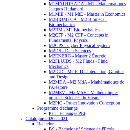
M1MATHJHADA - M1 - Mathematiques
Jacques Hadamard
M1MIE - M1 MiE - Master in Economics
M2BIOMECA - M2 Biomeca -
Biomechanics
M2BM - M2 Biomechanics
M2CFP - M2 CFP - Concepts in
Fundamental Physics
M2CPS - Cyber Physical System
M2DS - Data Sciences
M2ENERG - Master 2 Énergie
M2FLUIDS - M2 Fluids - Fluid
Mechanics
M2IGD - M2 IGD - Interaction, Graphic
and Design
M2MDA - M2 MdA - Mathématiques de
l'Aléatoire
M2MSV - M2 MSV - Mathématiques
pour les Sciences du Vivant
M2PIC - Projet Innovation Conception
Programme d'échange
PEI - Echanges PEI
Catalogue 2020 - 2021
Bachelor
BS - Bachelor of Science de l'Ecole