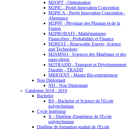
M2OPT - Optimisation
M2PIC - Projet Innovation Conception
M2PICA - Projet Innovation Conception -
Alternance
M2PPF - Physique des Plasmas et de la
Fusion
M2PROBAFI - Mathématiques
Financières : Probabilités et Finance
M2REST - Renewable Energy, Science
and Technology
M2SMNO - Sciences des Matériaux et des
nano-objets
M2TRADD - Transport et Développement
Durable - TRADD
MBIOENT - Master Bio-entrepreneur
Non Diplomant
ND - Non Diplomant
Catalogue 2018 - 2019
Bachelor
BS - Bachelor of Science de l'Ecole
polytechnique
Cycle Ingénieur
X - Diplôme d'ingénieur de l'Ecole
polytechnique
Diplôme de formation gradué de l'Ecole