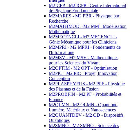
Energies
M2ICFP - M2 ICFP - Centre International
de Physique Fondamentale
M2MARES - M2 PBR - Physique par
Recherche
M2MATHMOD - M2 MM - Modélisation
Mathématique
M2MECENCLI - M2 MECENCLI -
Génie Mécanique pour les Cliniciens
M2MPRI - M2 MPRI - Fondements de
l'Informatique
M2MSV - M2 MSV - Mathématiques
pour les Sciences du Vivant
M2OPTIM - M2 OPT - Optimisation
M2PIC - M2 PIC - Projet, Innovation,
Conception
M2PLASPHYFUS - M2 PPF - Physique
des Plasmas et de la Fusion
M2PROBFIN - M2 PF - Probabilités et
Finance
M2QLMN - M2 QLMN - Quantique,
Lumière, Matériaux et Nanosciences
M2QUANTDEV - M2 QD - Dispositifs
Quantiques
M2SMNO - M2 SMNO - Science des