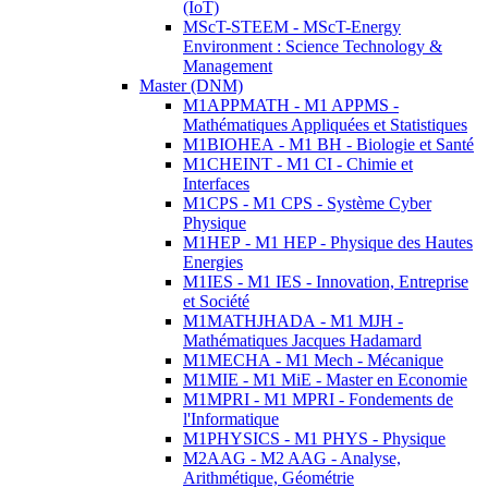
(IoT)
MScT-STEEM - MScT-Energy
Environment : Science Technology &
Management
Master (DNM)
M1APPMATH - M1 APPMS -
Mathématiques Appliquées et Statistiques
M1BIOHEA - M1 BH - Biologie et Santé
M1CHEINT - M1 CI - Chimie et
Interfaces
M1CPS - M1 CPS - Système Cyber
Physique
M1HEP - M1 HEP - Physique des Hautes
Energies
M1IES - M1 IES - Innovation, Entreprise
et Société
M1MATHJHADA - M1 MJH -
Mathématiques Jacques Hadamard
M1MECHA - M1 Mech - Mécanique
M1MIE - M1 MiE - Master en Economie
M1MPRI - M1 MPRI - Fondements de
l'Informatique
M1PHYSICS - M1 PHYS - Physique
M2AAG - M2 AAG - Analyse,
Arithmétique, Géométrie