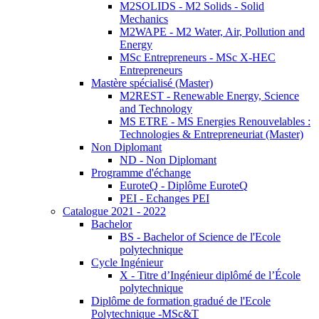
M2SOLIDS - M2 Solids - Solid
Mechanics
M2WAPE - M2 Water, Air, Pollution and
Energy
MSc Entrepreneurs - MSc X-HEC
Entrepreneurs
Mastère spécialisé (Master)
M2REST - Renewable Energy, Science
and Technology
MS ETRE - MS Energies Renouvelables :
Technologies & Entrepreneuriat (Master)
Non Diplomant
ND - Non Diplomant
Programme d'échange
EuroteQ - Diplôme EuroteQ
PEI - Echanges PEI
Catalogue 2021 - 2022
Bachelor
BS - Bachelor of Science de l'Ecole
polytechnique
Cycle Ingénieur
X - Titre d’Ingénieur diplômé de l’École
polytechnique
Diplôme de formation gradué de l'Ecole
Polytechnique -MSc&T