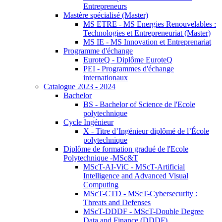
Entrepreneurs
Mastère spécialisé (Master)
MS ETRE - MS Energies Renouvelables :
Technologies et Entrepreneuriat (Master)
MS IE - MS Innovation et Entreprenariat
Programme d'échange
EuroteQ - Diplôme EuroteQ
PEI - Programmes d'échange
internationaux
Catalogue 2023 - 2024
Bachelor
BS - Bachelor of Science de l'Ecole
polytechnique
Cycle Ingénieur
X - Titre d’Ingénieur diplômé de l’École
polytechnique
Diplôme de formation gradué de l'Ecole
Polytechnique -MSc&T
MScT-AI-ViC - MScT-Artificial
Intelligence and Advanced Visual
Computing
MScT-CTD - MScT-Cybersecurity :
Threats and Defenses
MScT-DDDF - MScT-Double Degree
Data and Finance (DDDF)