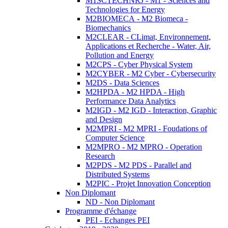
M1SCTECHNRJ - M1 - Sciences and
Technologies for Energy
M2BIOMECA - M2 Biomeca -
Biomechanics
M2CLEAR - CLimat, Environnement,
Applications et Recherche - Water, Air,
Pollution and Energy
M2CPS - Cyber Physical System
M2CYBER - M2 Cyber - Cybersecurity
M2DS - Data Sciences
M2HPDA - M2 HPDA - High
Performance Data Analytics
M2IGD - M2 IGD - Interaction, Graphic
and Design
M2MPRI - M2 MPRI - Foudations of
Computer Science
M2MPRO - M2 MPRO - Operation
Research
M2PDS - M2 PDS - Parallel and
Distributed Systems
M2PIC - Projet Innovation Conception
Non Diplomant
ND - Non Diplomant
Programme d'échange
PEI - Echanges PEI