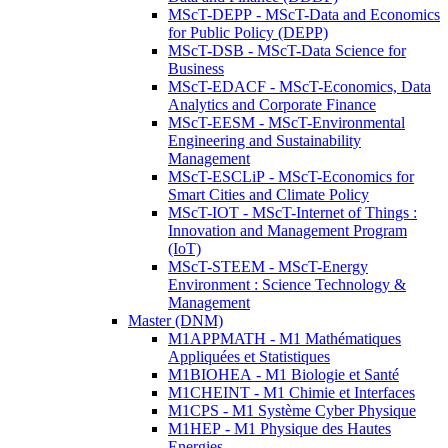
MScT-DEPP - MScT-Data and Economics
for Public Policy (DEPP)
MScT-DSB - MScT-Data Science for
Business
MScT-EDACF - MScT-Economics, Data
Analytics and Corporate Finance
MScT-EESM - MScT-Environmental
Engineering and Sustainability
Management
MScT-ESCLiP - MScT-Economics for
Smart Cities and Climate Policy
MScT-IOT - MScT-Internet of Things :
Innovation and Management Program
(IoT)
MScT-STEEM - MScT-Energy
Environment : Science Technology &
Management
Master (DNM)
M1APPMATH - M1 Mathématiques
Appliquées et Statistiques
M1BIOHEA - M1 Biologie et Santé
M1CHEINT - M1 Chimie et Interfaces
M1CPS - M1 Système Cyber Physique
M1HEP - M1 Physique des Hautes
Energies