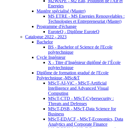
M2WAPE - M2 Eau, Pollution de l'Air et
Energies
Mastère spécialisé (Master)
MS ETRE - MS Energies Renouvelables :
Technologies et Entrepreneuriat (Master)
Programme d'échange
EuroteQ - Diplôme EuroteQ
Catalogue 2022 - 2023
Bachelor
BS - Bachelor of Science de l'Ecole
polytechnique
Cycle Ingénieur
X - Titre d’Ingénieur diplômé de l’École
polytechnique
Diplôme de formation gradué de l'Ecole
Polytechnique -MSc&T
MScT-AI-ViC - MScT-Artificial
Intelligence and Advanced Visual
Computing
MScT-CTD - MScT-Cybersecurity :
Threats and Defenses
MScT-DSB - MScT-Data Science for
Business
MScT-EDACF - MScT-Economics, Data
Analytics and Corporate Finance