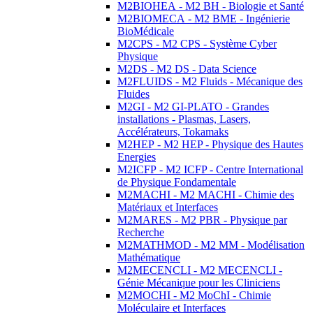
M2BIOHEA - M2 BH - Biologie et Santé
M2BIOMECA - M2 BME - Ingénierie
BioMédicale
M2CPS - M2 CPS - Système Cyber
Physique
M2DS - M2 DS - Data Science
M2FLUIDS - M2 Fluids - Mécanique des
Fluides
M2GI - M2 GI-PLATO - Grandes
installations - Plasmas, Lasers,
Accélérateurs, Tokamaks
M2HEP - M2 HEP - Physique des Hautes
Energies
M2ICFP - M2 ICFP - Centre International
de Physique Fondamentale
M2MACHI - M2 MACHI - Chimie des
Matériaux et Interfaces
M2MARES - M2 PBR - Physique par
Recherche
M2MATHMOD - M2 MM - Modélisation
Mathématique
M2MECENCLI - M2 MECENCLI -
Génie Mécanique pour les Cliniciens
M2MOCHI - M2 MoChI - Chimie
Moléculaire et Interfaces