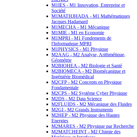
M1IES - M1 Innovation, Entreprise et
Société
M1MATHJHADA - M1 Mathématiques
Jacques Hadamard
M1MECHA - M1 Mécanique
M1MIE - M1 en Economie
M1MPRI - M1 Fondements de
l'Informatique MPRI
M1PHYSICS - M1 Physique
M2AAG - M2 Analyse, Arithmétique,
Géométrie
M2BIOHEA - M2 Biologie et Santé
M2BIOMECA - M2 Biomécanique et
Ingéniérie Biomédical
M2CFP - M2 Concepts en Physique
Fondamentale
M2CPS - M2 Système Cyber Physique
M2DS - M2 Data Science
M2FLUIDS - M2 Mécanique des Fluides
M2GI - M2 Grands Instruments
M2HEP - M2 Physique des Hautes
Energies
M2MARES - M2 Physique par Recherche
M2MATCHEINT - M2 Chimie des