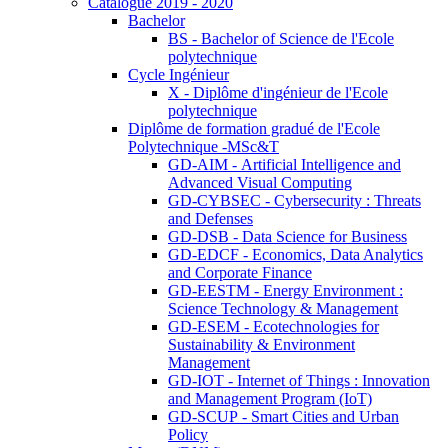
Catalogue 2019 - 2020
Bachelor
BS - Bachelor of Science de l'Ecole
polytechnique
Cycle Ingénieur
X - Diplôme d'ingénieur de l'Ecole
polytechnique
Diplôme de formation gradué de l'Ecole
Polytechnique -MSc&T
GD-AIM - Artificial Intelligence and
Advanced Visual Computing
GD-CYBSEC - Cybersecurity : Threats
and Defenses
GD-DSB - Data Science for Business
GD-EDCF - Economics, Data Analytics
and Corporate Finance
GD-EESTM - Energy Environment :
Science Technology & Management
GD-ESEM - Ecotechnologies for
Sustainability & Environment
Management
GD-IOT - Internet of Things : Innovation
and Management Program (IoT)
GD-SCUP - Smart Cities and Urban
Policy