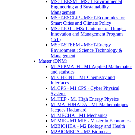
MScT-EESM - MScT-Environmental
Engineering and Sustainability
Management
MScT-ESCLiP - MScT-Economics for
Smart Cities and Climate Policy
MScT-IOT - MScT-Internet of Things :
Innovation and Management Program
(IoT)
MScT-STEEM - MScT-Energy
Environment : Science Technology &
Management
Master (DNM)
M1APPMATH - M1 Applied Mathematics
and statistics
M1CHEINT - M1 Chemistry and
Interfaces
M1CPS - M1 CPS - Cyber Physical
Systems
M1HEP - M1 High Energy Physics
M1MATHJHADA - M1 Mathematiques
Jacques Hadamard
M1MECHA - M1 Mechanics
M1MIE - M1 MIE - Master in Economics
M2BIOHEA - M2 Biology and Health
M2BIOMECA - M2 Biomeca -