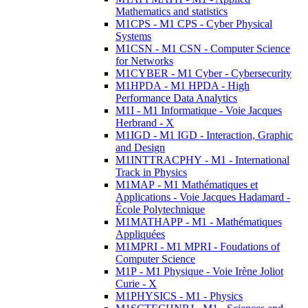
Mathematics and statistics
M1CPS - M1 CPS - Cyber Physical
Systems
M1CSN - M1 CSN - Computer Science
for Networks
M1CYBER - M1 Cyber - Cybersecurity
M1HPDA - M1 HPDA - High
Performance Data Analytics
M1I - M1 Informatique - Voie Jacques
Herbrand - X
M1IGD - M1 IGD - Interaction, Graphic
and Design
M1INTTRACPHY - M1 - International
Track in Physics
M1MAP - M1 Mathématiques et
Applications - Voie Jacques Hadamard -
École Polytechnique
M1MATHAPP - M1 - Mathématiques
Appliquées
M1MPRI - M1 MPRI - Foudations of
Computer Science
M1P - M1 Physique - Voie Irène Joliot
Curie - X
M1PHYSICS - M1 - Physics