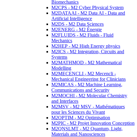
Biomechanics
M2CPS - M2 Cyber Physical System
M2DATAAI - M2 Data AI - Data and
Artificial Intelligence
M2DS - M2 Data Sciences
M2ENERG - M2 Énergie
M2FLUIDS - M2 Fluids - Fluid
Mechanics
M2HEP - M2 High Energy physics
M2ICS - M2 Integration, Circuits and
Systems
M2MATHMOD - M2 Mathematical
Modelling
M2MECENCLI - M2 Mecencli -
Mechanical Engineering for Clinicians
M2MICAS - M2 Machine Learning,
Communications and Security
M2MOCHI - M2 Molecular Chemistry
and Interfaces
M2MSV - M2 MSV - Mathématiques
pour les Sciences du Vivant
M2OPTIM - M2 Optimisation
M2PIC - M2 Projet Innovation Conception
M2QNSLMT - M2 Quantum, Light,
Materials and Nanosciences