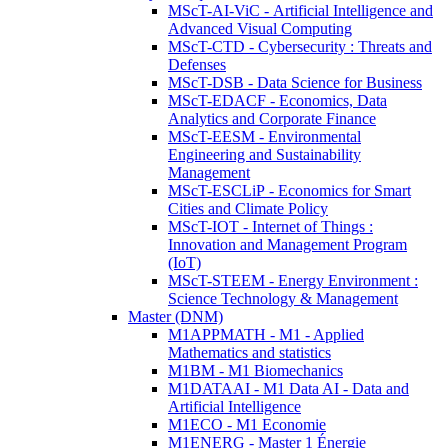
MScT-AI-ViC - Artificial Intelligence and
Advanced Visual Computing
MScT-CTD - Cybersecurity : Threats and
Defenses
MScT-DSB - Data Science for Business
MScT-EDACF - Economics, Data
Analytics and Corporate Finance
MScT-EESM - Environmental
Engineering and Sustainability
Management
MScT-ESCLiP - Economics for Smart
Cities and Climate Policy
MScT-IOT - Internet of Things :
Innovation and Management Program
(IoT)
MScT-STEEM - Energy Environment :
Science Technology & Management
Master (DNM)
M1APPMATH - M1 - Applied
Mathematics and statistics
M1BM - M1 Biomechanics
M1DATAAI - M1 Data AI - Data and
Artificial Intelligence
M1ECO - M1 Economie
M1ENERG - Master 1 Énergie