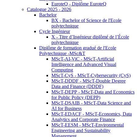
EuroteQ - Diplôme EuroteQ
Catalogue 2025 - 2026
Bachelor
BX - Bachelor of Science de l'Ecole
polytechnique
Cycle Ingénieur
X - Titre d’Ingénieur diplômé de l’École
polytechnique
Diplôme de formation gradué de l'Ecole
Polytechnique -MSc&T
MScT-AI-ViC - MScT-Artificial
Intelligence and Advanced Visual
Computing
MScT-CyS - MScT-Cybersecurity (CyS)
MScT-DDDF - MScT-Double Degree
Data and Finance (DDDF)
MScT-DEPP - MScT-Data and Economics
for Public Policy (DEPP)
MScT-DSAIB - MScT-Data Science and
AI for Business
MScT-EDACF - MScT-Economics, Data
Analytics and Corporate Finance
MScT-EESM - MScT-Environmental
Engineering and Sustainability
Management