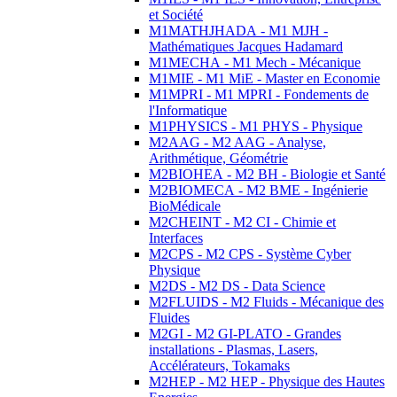
et Société
M1MATHJHADA - M1 MJH -
Mathématiques Jacques Hadamard
M1MECHA - M1 Mech - Mécanique
M1MIE - M1 MiE - Master en Economie
M1MPRI - M1 MPRI - Fondements de
l'Informatique
M1PHYSICS - M1 PHYS - Physique
M2AAG - M2 AAG - Analyse,
Arithmétique, Géométrie
M2BIOHEA - M2 BH - Biologie et Santé
M2BIOMECA - M2 BME - Ingénierie
BioMédicale
M2CHEINT - M2 CI - Chimie et
Interfaces
M2CPS - M2 CPS - Système Cyber
Physique
M2DS - M2 DS - Data Science
M2FLUIDS - M2 Fluids - Mécanique des
Fluides
M2GI - M2 GI-PLATO - Grandes
installations - Plasmas, Lasers,
Accélérateurs, Tokamaks
M2HEP - M2 HEP - Physique des Hautes