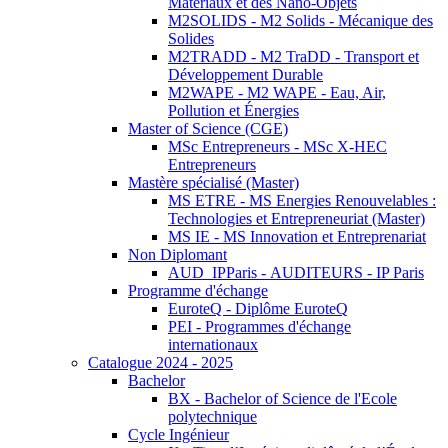
Matériaux et des Nano-Objets
M2SOLIDS - M2 Solids - Mécanique des
Solides
M2TRADD - M2 TraDD - Transport et
Développement Durable
M2WAPE - M2 WAPE - Eau, Air,
Pollution et Énergies
Master of Science (CGE)
MSc Entrepreneurs - MSc X-HEC
Entrepreneurs
Mastère spécialisé (Master)
MS ETRE - MS Energies Renouvelables :
Technologies et Entrepreneuriat (Master)
MS IE - MS Innovation et Entreprenariat
Non Diplomant
AUD_IPParis - AUDITEURS - IP Paris
Programme d'échange
EuroteQ - Diplôme EuroteQ
PEI - Programmes d'échange
internationaux
Catalogue 2024 - 2025
Bachelor
BX - Bachelor of Science de l'Ecole
polytechnique
Cycle Ingénieur