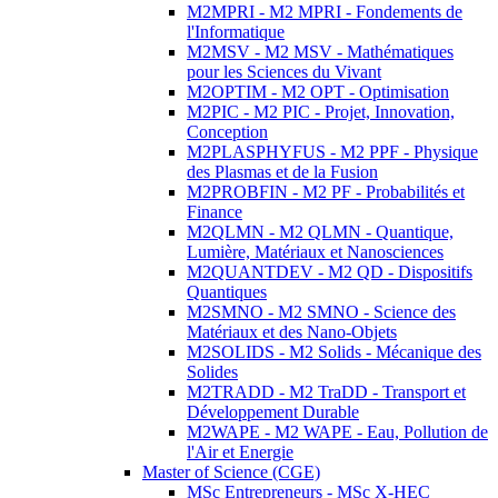
M2MPRI - M2 MPRI - Fondements de
l'Informatique
M2MSV - M2 MSV - Mathématiques
pour les Sciences du Vivant
M2OPTIM - M2 OPT - Optimisation
M2PIC - M2 PIC - Projet, Innovation,
Conception
M2PLASPHYFUS - M2 PPF - Physique
des Plasmas et de la Fusion
M2PROBFIN - M2 PF - Probabilités et
Finance
M2QLMN - M2 QLMN - Quantique,
Lumière, Matériaux et Nanosciences
M2QUANTDEV - M2 QD - Dispositifs
Quantiques
M2SMNO - M2 SMNO - Science des
Matériaux et des Nano-Objets
M2SOLIDS - M2 Solids - Mécanique des
Solides
M2TRADD - M2 TraDD - Transport et
Développement Durable
M2WAPE - M2 WAPE - Eau, Pollution de
l'Air et Energie
Master of Science (CGE)
MSc Entrepreneurs - MSc X-HEC