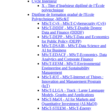
Cycle Ingénieur
X - Titre d’Ingénieur diplômé de l’École
polytechnique
Diplôme de formation gradué de l'Ecole
Polytechnique -MSc&T
MScT-CyS - MScT-Cybersecurity (CyS)
MScT-DDDF - MScT-Double Degree
Data and Finance (DDDF)
MScT-DEPP - MScT-Data and Economics
for Public Policy (DEPP)
MScT-DSAIB - MScT-Data Science and
AI for Business
MScT-EDACF - MScT-Economics, Data
Analytics and Corporate Finance
MScT-EESM - MScT-Environmental
Engineering and Sustainability
Management
MScT-IOT - MScT-Internet of Things :
Innovation and Management Program
(IoT)
MScT-LLGA - Track : Large Language
Models, Graphs and Applications
MScT-MaQI - AI for Markets and
Quantitative Investment (AI-MaQI)
MScT-STEEM - MScT-Energy