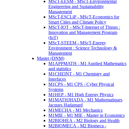
MScT-EESM - MScT-Environmental
Engineering and Sustainability
Management
MScT-ESCLiP - MScT-Economics for
Smart Cities and Climate Policy
MScT-IOT - MScT-Internet of Things :
Innovation and Management Program
(IoT)
MScT-STEEM - MScT-Energy
Environment : Science Technology &
Management
Master (DNM)
M1APPMATH - M1 Applied Mathematics
and statistics
M1CHEINT - M1 Chemistry and
Interfaces
M1CPS - M1 CPS - Cyber Physical
Systems
M1HEP - M1 High Energy Physics
M1MATHJHADA - M1 Mathematiques
Jacques Hadamard
M1MECHA - M1 Mechanics
M1MIE - M1 MIE - Master in Economics
M2BIOHEA - M2 Biology and Health
M2BIOMECA - M2 Biomeca -