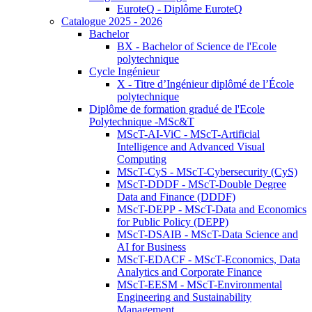
EuroteQ - Diplôme EuroteQ
Catalogue 2025 - 2026
Bachelor
BX - Bachelor of Science de l'Ecole
polytechnique
Cycle Ingénieur
X - Titre d’Ingénieur diplômé de l’École
polytechnique
Diplôme de formation gradué de l'Ecole
Polytechnique -MSc&T
MScT-AI-ViC - MScT-Artificial
Intelligence and Advanced Visual
Computing
MScT-CyS - MScT-Cybersecurity (CyS)
MScT-DDDF - MScT-Double Degree
Data and Finance (DDDF)
MScT-DEPP - MScT-Data and Economics
for Public Policy (DEPP)
MScT-DSAIB - MScT-Data Science and
AI for Business
MScT-EDACF - MScT-Economics, Data
Analytics and Corporate Finance
MScT-EESM - MScT-Environmental
Engineering and Sustainability
Management