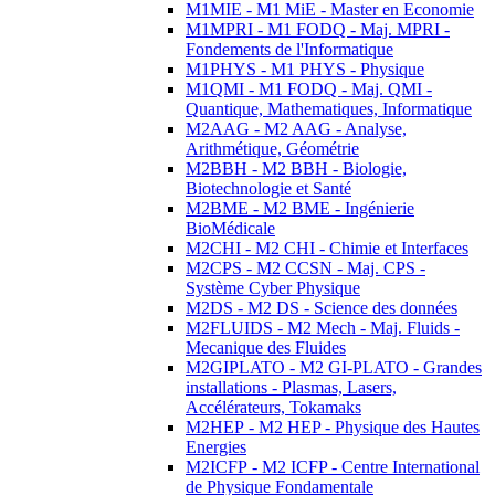
M1MIE - M1 MiE - Master en Economie
M1MPRI - M1 FODQ - Maj. MPRI -
Fondements de l'Informatique
M1PHYS - M1 PHYS - Physique
M1QMI - M1 FODQ - Maj. QMI -
Quantique, Mathematiques, Informatique
M2AAG - M2 AAG - Analyse,
Arithmétique, Géométrie
M2BBH - M2 BBH - Biologie,
Biotechnologie et Santé
M2BME - M2 BME - Ingénierie
BioMédicale
M2CHI - M2 CHI - Chimie et Interfaces
M2CPS - M2 CCSN - Maj. CPS -
Système Cyber Physique
M2DS - M2 DS - Science des données
M2FLUIDS - M2 Mech - Maj. Fluids -
Mecanique des Fluides
M2GIPLATO - M2 GI-PLATO - Grandes
installations - Plasmas, Lasers,
Accélérateurs, Tokamaks
M2HEP - M2 HEP - Physique des Hautes
Energies
M2ICFP - M2 ICFP - Centre International
de Physique Fondamentale