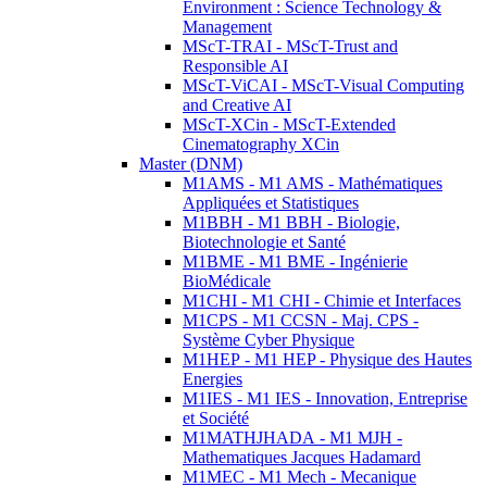
Environment : Science Technology &
Management
MScT-TRAI - MScT-Trust and
Responsible AI
MScT-ViCAI - MScT-Visual Computing
and Creative AI
MScT-XCin - MScT-Extended
Cinematography XCin
Master (DNM)
M1AMS - M1 AMS - Mathématiques
Appliquées et Statistiques
M1BBH - M1 BBH - Biologie,
Biotechnologie et Santé
M1BME - M1 BME - Ingénierie
BioMédicale
M1CHI - M1 CHI - Chimie et Interfaces
M1CPS - M1 CCSN - Maj. CPS -
Système Cyber Physique
M1HEP - M1 HEP - Physique des Hautes
Energies
M1IES - M1 IES - Innovation, Entreprise
et Société
M1MATHJHADA - M1 MJH -
Mathematiques Jacques Hadamard
M1MEC - M1 Mech - Mecanique