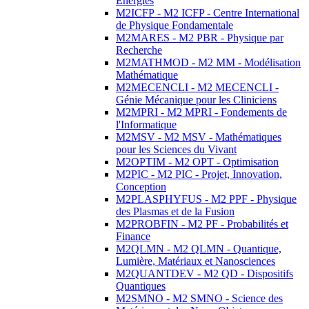
Energies
M2ICFP - M2 ICFP - Centre International
de Physique Fondamentale
M2MARES - M2 PBR - Physique par
Recherche
M2MATHMOD - M2 MM - Modélisation
Mathématique
M2MECENCLI - M2 MECENCLI -
Génie Mécanique pour les Cliniciens
M2MPRI - M2 MPRI - Fondements de
l'Informatique
M2MSV - M2 MSV - Mathématiques
pour les Sciences du Vivant
M2OPTIM - M2 OPT - Optimisation
M2PIC - M2 PIC - Projet, Innovation,
Conception
M2PLASPHYFUS - M2 PPF - Physique
des Plasmas et de la Fusion
M2PROBFIN - M2 PF - Probabilités et
Finance
M2QLMN - M2 QLMN - Quantique,
Lumière, Matériaux et Nanosciences
M2QUANTDEV - M2 QD - Dispositifs
Quantiques
M2SMNO - M2 SMNO - Science des