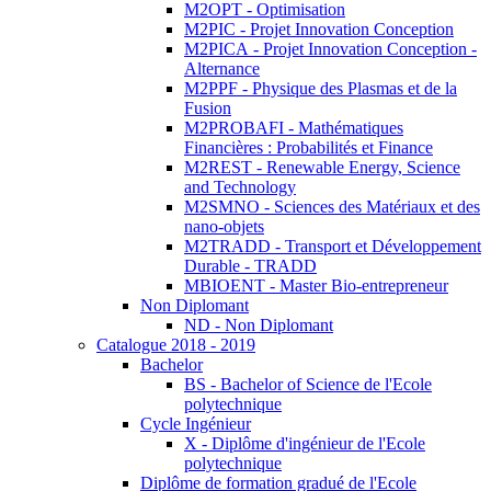
M2OPT - Optimisation
M2PIC - Projet Innovation Conception
M2PICA - Projet Innovation Conception -
Alternance
M2PPF - Physique des Plasmas et de la
Fusion
M2PROBAFI - Mathématiques
Financières : Probabilités et Finance
M2REST - Renewable Energy, Science
and Technology
M2SMNO - Sciences des Matériaux et des
nano-objets
M2TRADD - Transport et Développement
Durable - TRADD
MBIOENT - Master Bio-entrepreneur
Non Diplomant
ND - Non Diplomant
Catalogue 2018 - 2019
Bachelor
BS - Bachelor of Science de l'Ecole
polytechnique
Cycle Ingénieur
X - Diplôme d'ingénieur de l'Ecole
polytechnique
Diplôme de formation gradué de l'Ecole