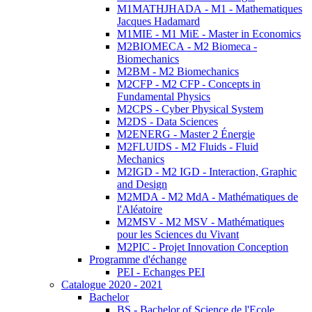
M1MATHJHADA - M1 - Mathematiques
Jacques Hadamard
M1MIE - M1 MiE - Master in Economics
M2BIOMECA - M2 Biomeca -
Biomechanics
M2BM - M2 Biomechanics
M2CFP - M2 CFP - Concepts in
Fundamental Physics
M2CPS - Cyber Physical System
M2DS - Data Sciences
M2ENERG - Master 2 Énergie
M2FLUIDS - M2 Fluids - Fluid
Mechanics
M2IGD - M2 IGD - Interaction, Graphic
and Design
M2MDA - M2 MdA - Mathématiques de
l'Aléatoire
M2MSV - M2 MSV - Mathématiques
pour les Sciences du Vivant
M2PIC - Projet Innovation Conception
Programme d'échange
PEI - Echanges PEI
Catalogue 2020 - 2021
Bachelor
BS - Bachelor of Science de l'Ecole