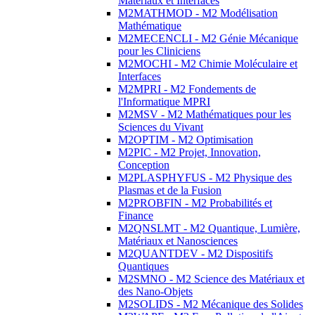
Matériaux et Interfaces
M2MATHMOD - M2 Modélisation
Mathématique
M2MECENCLI - M2 Génie Mécanique
pour les Cliniciens
M2MOCHI - M2 Chimie Moléculaire et
Interfaces
M2MPRI - M2 Fondements de
l'Informatique MPRI
M2MSV - M2 Mathématiques pour les
Sciences du Vivant
M2OPTIM - M2 Optimisation
M2PIC - M2 Projet, Innovation,
Conception
M2PLASPHYFUS - M2 Physique des
Plasmas et de la Fusion
M2PROBFIN - M2 Probabilités et
Finance
M2QNSLMT - M2 Quantique, Lumière,
Matériaux et Nanosciences
M2QUANTDEV - M2 Dispositifs
Quantiques
M2SMNO - M2 Science des Matériaux et
des Nano-Objets
M2SOLIDS - M2 Mécanique des Solides