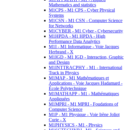
Mathematics and statistics
M1CPS - M1 CPS - Cyber Physical
Systems
M1CSN - M1 CSN - Computer Science
for Networks
M1CYBER - M1 Cyber - Cybersecurity
M1HPDA - M1 HPDA - High
Performance Data Analytics
M1I - M1 Informatique - Voie Jacques
Herbrand - X
M1IGD - M1 IGD - Interaction, Graphic
and Design
M1INTTRACPHY - M1 - International
Track in Physics
M1MAP - M1 Mathématiques et
Applications - Voie Jacques Hadamard -
École Polytechnique
M1MATHAPP - M1 - Mathématiques
Appliquées
M1MPRI - M1 MPRI - Foudations of
Computer Science
M1P - M1 Physique - Voie Irène Joliot
Curie - X
M1PHYSICS - M1 - Physics