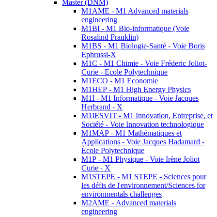
Master (DNM)
M1AME - M1 Advanced materials
engineering
M1BI - M1 Bio-informatique (Voie
Rosalind Franklin)
M1BS - M1 Biologie-Santé - Voie Boris
Ephrussi-X
M1C - M1 Chimie - Voie Fréderic Joliot-
Curie - Ecole Polytechnique
M1ECO - M1 Economie
M1HEP - M1 High Energy Physics
M1I - M1 Informatique - Voie Jacques
Herbrand - X
M1IESVIT - M1 Innovation, Entreprise, et
Société - Voie Innovation technologique
M1MAP - M1 Mathématiques et
Applications - Voie Jacques Hadamard -
École Polytechnique
M1P - M1 Physique - Voie Irène Joliot
Curie - X
M1STEPE - M1 STEPE - Sciences pour
les défis de l'environnement/Sciences for
environmentals challenges
M2AME - Advanced materials
engineering