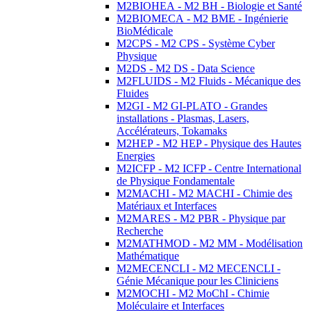
M2BIOHEA - M2 BH - Biologie et Santé
M2BIOMECA - M2 BME - Ingénierie
BioMédicale
M2CPS - M2 CPS - Système Cyber
Physique
M2DS - M2 DS - Data Science
M2FLUIDS - M2 Fluids - Mécanique des
Fluides
M2GI - M2 GI-PLATO - Grandes
installations - Plasmas, Lasers,
Accélérateurs, Tokamaks
M2HEP - M2 HEP - Physique des Hautes
Energies
M2ICFP - M2 ICFP - Centre International
de Physique Fondamentale
M2MACHI - M2 MACHI - Chimie des
Matériaux et Interfaces
M2MARES - M2 PBR - Physique par
Recherche
M2MATHMOD - M2 MM - Modélisation
Mathématique
M2MECENCLI - M2 MECENCLI -
Génie Mécanique pour les Cliniciens
M2MOCHI - M2 MoChI - Chimie
Moléculaire et Interfaces