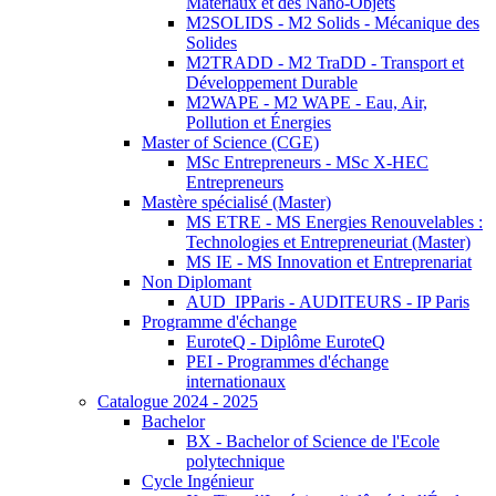
Matériaux et des Nano-Objets
M2SOLIDS - M2 Solids - Mécanique des
Solides
M2TRADD - M2 TraDD - Transport et
Développement Durable
M2WAPE - M2 WAPE - Eau, Air,
Pollution et Énergies
Master of Science (CGE)
MSc Entrepreneurs - MSc X-HEC
Entrepreneurs
Mastère spécialisé (Master)
MS ETRE - MS Energies Renouvelables :
Technologies et Entrepreneuriat (Master)
MS IE - MS Innovation et Entreprenariat
Non Diplomant
AUD_IPParis - AUDITEURS - IP Paris
Programme d'échange
EuroteQ - Diplôme EuroteQ
PEI - Programmes d'échange
internationaux
Catalogue 2024 - 2025
Bachelor
BX - Bachelor of Science de l'Ecole
polytechnique
Cycle Ingénieur