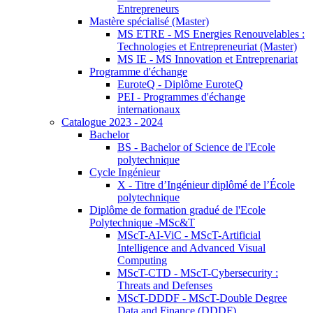
Entrepreneurs
Mastère spécialisé (Master)
MS ETRE - MS Energies Renouvelables :
Technologies et Entrepreneuriat (Master)
MS IE - MS Innovation et Entreprenariat
Programme d'échange
EuroteQ - Diplôme EuroteQ
PEI - Programmes d'échange
internationaux
Catalogue 2023 - 2024
Bachelor
BS - Bachelor of Science de l'Ecole
polytechnique
Cycle Ingénieur
X - Titre d’Ingénieur diplômé de l’École
polytechnique
Diplôme de formation gradué de l'Ecole
Polytechnique -MSc&T
MScT-AI-ViC - MScT-Artificial
Intelligence and Advanced Visual
Computing
MScT-CTD - MScT-Cybersecurity :
Threats and Defenses
MScT-DDDF - MScT-Double Degree
Data and Finance (DDDF)