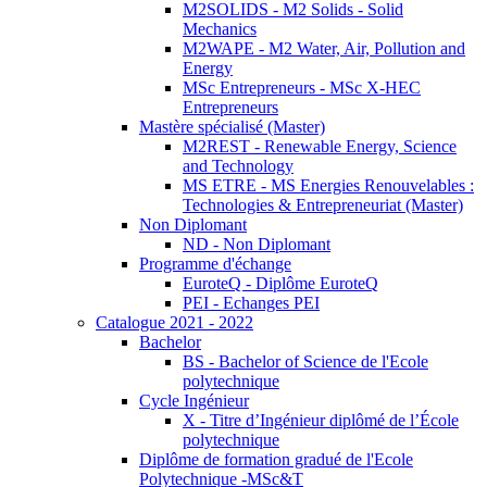
M2SOLIDS - M2 Solids - Solid
Mechanics
M2WAPE - M2 Water, Air, Pollution and
Energy
MSc Entrepreneurs - MSc X-HEC
Entrepreneurs
Mastère spécialisé (Master)
M2REST - Renewable Energy, Science
and Technology
MS ETRE - MS Energies Renouvelables :
Technologies & Entrepreneuriat (Master)
Non Diplomant
ND - Non Diplomant
Programme d'échange
EuroteQ - Diplôme EuroteQ
PEI - Echanges PEI
Catalogue 2021 - 2022
Bachelor
BS - Bachelor of Science de l'Ecole
polytechnique
Cycle Ingénieur
X - Titre d’Ingénieur diplômé de l’École
polytechnique
Diplôme de formation gradué de l'Ecole
Polytechnique -MSc&T