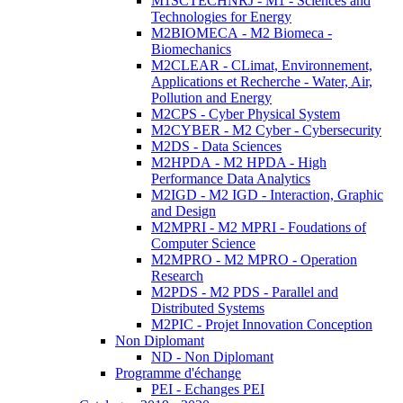
M1SCTECHNRJ - M1 - Sciences and
Technologies for Energy
M2BIOMECA - M2 Biomeca -
Biomechanics
M2CLEAR - CLimat, Environnement,
Applications et Recherche - Water, Air,
Pollution and Energy
M2CPS - Cyber Physical System
M2CYBER - M2 Cyber - Cybersecurity
M2DS - Data Sciences
M2HPDA - M2 HPDA - High
Performance Data Analytics
M2IGD - M2 IGD - Interaction, Graphic
and Design
M2MPRI - M2 MPRI - Foudations of
Computer Science
M2MPRO - M2 MPRO - Operation
Research
M2PDS - M2 PDS - Parallel and
Distributed Systems
M2PIC - Projet Innovation Conception
Non Diplomant
ND - Non Diplomant
Programme d'échange
PEI - Echanges PEI