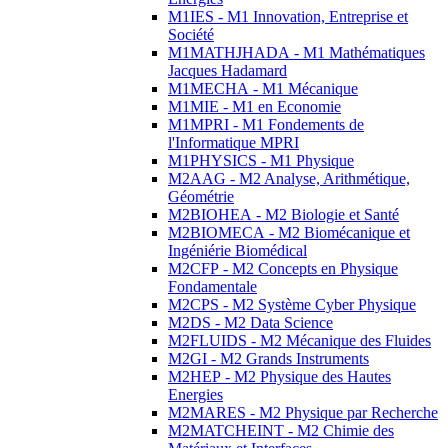
M1IES - M1 Innovation, Entreprise et
Société
M1MATHJHADA - M1 Mathématiques
Jacques Hadamard
M1MECHA - M1 Mécanique
M1MIE - M1 en Economie
M1MPRI - M1 Fondements de
l'Informatique MPRI
M1PHYSICS - M1 Physique
M2AAG - M2 Analyse, Arithmétique,
Géométrie
M2BIOHEA - M2 Biologie et Santé
M2BIOMECA - M2 Biomécanique et
Ingéniérie Biomédical
M2CFP - M2 Concepts en Physique
Fondamentale
M2CPS - M2 Système Cyber Physique
M2DS - M2 Data Science
M2FLUIDS - M2 Mécanique des Fluides
M2GI - M2 Grands Instruments
M2HEP - M2 Physique des Hautes
Energies
M2MARES - M2 Physique par Recherche
M2MATCHEINT - M2 Chimie des