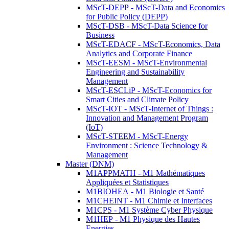
MScT-DEPP - MScT-Data and Economics
for Public Policy (DEPP)
MScT-DSB - MScT-Data Science for
Business
MScT-EDACF - MScT-Economics, Data
Analytics and Corporate Finance
MScT-EESM - MScT-Environmental
Engineering and Sustainability
Management
MScT-ESCLiP - MScT-Economics for
Smart Cities and Climate Policy
MScT-IOT - MScT-Internet of Things :
Innovation and Management Program
(IoT)
MScT-STEEM - MScT-Energy
Environment : Science Technology &
Management
Master (DNM)
M1APPMATH - M1 Mathématiques
Appliquées et Statistiques
M1BIOHEA - M1 Biologie et Santé
M1CHEINT - M1 Chimie et Interfaces
M1CPS - M1 Système Cyber Physique
M1HEP - M1 Physique des Hautes
Energies