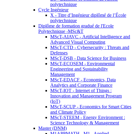
polytechnique
Cycle Ingénieur
X - Titre d’Ingénieur diplômé de l’École
polytechnique
Diplôme de formation gradué de l'Ecole
Polytechnique -MSc&T
MScT-AIAVC - Artificial Intelligence and
Advanced Visual Computing
MScT-CTD - Cybersecurity : Threats and
Defenses
MScT-DSB - Data Science for Business
MScT-ECOSEM - Environmental
Engineering and Sustainability
Management
MScT-EDACF - Economics, Data
Analytics and Corporate Finance
MScT-IOT - Internet of Things :
Innovation and Management Program
(IoT)
MScT-SCUP - Economics for Smart Cities
and Climate Policy
MScT-STEEM - Energy Environment :
Science Technology & Management
Master (DNM)
M1APPMATH - M1 - Applied