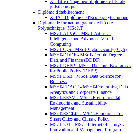
X - Titre d’Ingénieur diplômé de l’École
polytechnique
Diplôme d'établissement
X-4A - Diplôme de l'Ecole polytechnique
Diplôme de formation gradué de l'Ecole
Polytechnique -MSc&T
MScT-AI-ViC - MScT-Artificial
Intelligence and Advanced Visual
Computing
MScT-CyS - MScT-Cybersecurity (CyS)
MScT-DDDF - MScT-Double Degree
Data and Finance (DDDF)
MScT-DEPP - MScT-Data and Economics
for Public Policy (DEPP)
MScT-DSB - MScT-Data Science for
Business
MScT-EDACF - MScT-Economics, Data
Analytics and Corporate Finance
MScT-EESM - MScT-Environmental
Engineering and Sustainability
Management
MScT-ESCLiP - MScT-Economics for
Smart Cities and Climate Policy
MScT-IOT - MScT-Internet of Things :
Innovation and Management Program