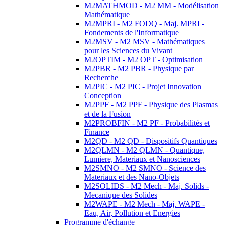
M2MATHMOD - M2 MM - Modélisation
Mathématique
M2MPRI - M2 FODQ - Maj. MPRI -
Fondements de l'Informatique
M2MSV - M2 MSV - Mathématiques
pour les Sciences du Vivant
M2OPTIM - M2 OPT - Optimisation
M2PBR - M2 PBR - Physique par
Recherche
M2PIC - M2 PIC - Projet Innovation
Conception
M2PPF - M2 PPF - Physique des Plasmas
et de la Fusion
M2PROBFIN - M2 PF - Probabilités et
Finance
M2QD - M2 QD - Dispositifs Quantiques
M2QLMN - M2 QLMN - Quantique,
Lumiere, Materiaux et Nanosciences
M2SMNO - M2 SMNO - Science des
Materiaux et des Nano-Objets
M2SOLIDS - M2 Mech - Maj. Solids -
Mecanique des Solides
M2WAPE - M2 Mech - Maj. WAPE -
Eau, Air, Pollution et Energies
Programme d'échange