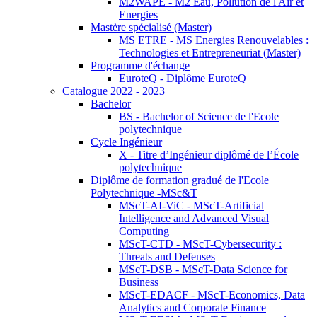
M2WAPE - M2 Eau, Pollution de l'Air et
Energies
Mastère spécialisé (Master)
MS ETRE - MS Energies Renouvelables :
Technologies et Entrepreneuriat (Master)
Programme d'échange
EuroteQ - Diplôme EuroteQ
Catalogue 2022 - 2023
Bachelor
BS - Bachelor of Science de l'Ecole
polytechnique
Cycle Ingénieur
X - Titre d’Ingénieur diplômé de l’École
polytechnique
Diplôme de formation gradué de l'Ecole
Polytechnique -MSc&T
MScT-AI-ViC - MScT-Artificial
Intelligence and Advanced Visual
Computing
MScT-CTD - MScT-Cybersecurity :
Threats and Defenses
MScT-DSB - MScT-Data Science for
Business
MScT-EDACF - MScT-Economics, Data
Analytics and Corporate Finance