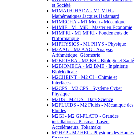
et Société
M1MATHJHADA - M1 MJH -
Mathématiques Jacques Hadamard
M1MECHA - M1 Mech - Mécanique
M1MIE - M1 MiE - Master en Economie
M1MPRI - M1 MPRI - Fondements de
l'Informatique
M1PHYSICS - M1 PHYS - Physique
M2AAG - M2 AAG - Analyse,
Arithmétique, Géométrie
M2BIOHEA - M2 BH - Biologie et Santé
M2BIOMECA - M2 BME - Ingénierie
BioMédicale
M2CHEINT - M2 CI - Chimie et
Interfaces
M2CPS - M2 CPS - Système Cyber
Physique
M2DS - M2 DS - Data Science
M2FLUIDS - M2 Fluids - Mécanique des
Fluides
M2GI - M2 GI-PLATO - Grandes
installations - Plasmas, Lasers,
Accélérateurs, Tokamaks
M2HEP - M2 HEP - Physique des Hautes