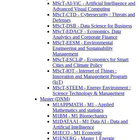
MScT-AI-ViC - Artificial Intelligence and
Advanced Visual Computing
MScT-CTD - Cybersecurity : Threats and
Defenses
MScT-DSB - Data Science for Business
MScT-EDACF - Economics, Data
Analytics and Corporate Finance
MScT-EESM - Environmental
Engineering and Sustainability
Management
MScT-ESCLiP - Economics for Smart
Cities and Climate Policy
MScT-IOT - Internet of Things :
Innovation and Management Program
(IoT)
MScT-STEEM - Energy Environment :
Science Technology & Management
Master (DNM)
M1APPMATH - M1 - Applied
Mathematics and statistics
M1BM - M1 Biomechanics
M1DATAAI - M1 Data AI - Data and
Artificial Intelligence
M1ECO - M1 Economie
M1ENERG - Master 1 Énergie