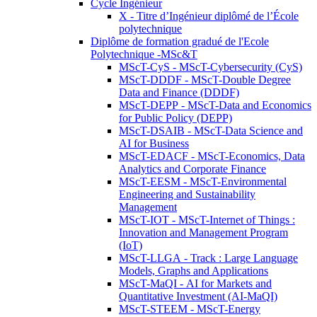
Cycle Ingénieur
X - Titre d’Ingénieur diplômé de l’École
polytechnique
Diplôme de formation gradué de l'Ecole
Polytechnique -MSc&T
MScT-CyS - MScT-Cybersecurity (CyS)
MScT-DDDF - MScT-Double Degree
Data and Finance (DDDF)
MScT-DEPP - MScT-Data and Economics
for Public Policy (DEPP)
MScT-DSAIB - MScT-Data Science and
AI for Business
MScT-EDACF - MScT-Economics, Data
Analytics and Corporate Finance
MScT-EESM - MScT-Environmental
Engineering and Sustainability
Management
MScT-IOT - MScT-Internet of Things :
Innovation and Management Program
(IoT)
MScT-LLGA - Track : Large Language
Models, Graphs and Applications
MScT-MaQI - AI for Markets and
Quantitative Investment (AI-MaQI)
MScT-STEEM - MScT-Energy