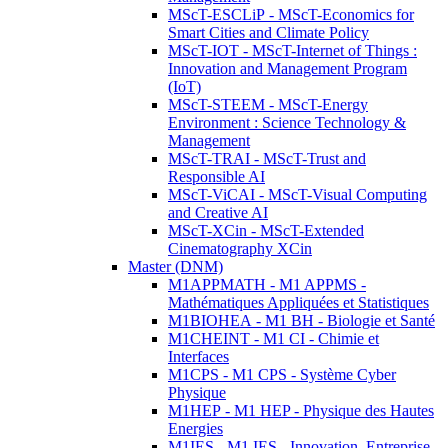
MScT-ESCLiP - MScT-Economics for
Smart Cities and Climate Policy
MScT-IOT - MScT-Internet of Things :
Innovation and Management Program
(IoT)
MScT-STEEM - MScT-Energy
Environment : Science Technology &
Management
MScT-TRAI - MScT-Trust and
Responsible AI
MScT-ViCAI - MScT-Visual Computing
and Creative AI
MScT-XCin - MScT-Extended
Cinematography XCin
Master (DNM)
M1APPMATH - M1 APPMS -
Mathématiques Appliquées et Statistiques
M1BIOHEA - M1 BH - Biologie et Santé
M1CHEINT - M1 CI - Chimie et
Interfaces
M1CPS - M1 CPS - Système Cyber
Physique
M1HEP - M1 HEP - Physique des Hautes
Energies
M1IES - M1 IES - Innovation, Entreprise