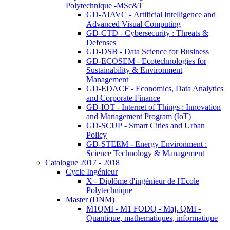
Polytechnique -MSc&T
GD-AIAVC - Artificial Intelligence and
Advanced Visual Computing
GD-CTD - Cybersecurity : Threats &
Defenses
GD-DSB - Data Science for Business
GD-ECOSEM - Ecotechnologies for
Sustainability & Environment
Management
GD-EDACF - Economics, Data Analytics
and Corporate Finance
GD-IOT - Internet of Things : Innovation
and Management Program (IoT)
GD-SCUP - Smart Cities and Urban
Policy
GD-STEEM - Energy Environment :
Science Technology & Management
Catalogue 2017 - 2018
Cycle Ingénieur
X - Diplôme d'ingénieur de l'Ecole
Polytechnique
Master (DNM)
M1QMI - M1 FODQ - Maj. QMI -
Quantique, mathematiques, informatique