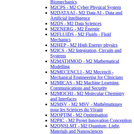
Biomechanics
M2CPS - M2 Cyber Physical System
M2DATAAI - M2 Data AI - Data and
Artificial Intelligence
M2DS - M2 Data Sciences
M2ENERG - M2 Énergie
M2FLUIDS - M2 Fluids - Fluid
Mechanics
M2HEP - M2 High Energy physics
M2ICS - M2 Integration, Circuits and
Systems
M2MATHMOD - M2 Mathematical
Modelling
M2MECENCLI - M2 Mecencli -
Mechanical Engineering for Clinicians
M2MICAS - M2 Machine Learning,
Communications and Security
M2MOCHI - M2 Molecular Chemistry
and Interfaces
M2MSV - M2 MSV - Mathématiques
pour les Sciences du Vivant
M2OPTIM - M2 Optimisation
M2PIC - M2 Projet Innovation Conception
M2QNSLMT - M2 Quantum, Light,
Materials and Nanosciences