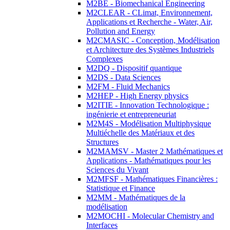
M2BE - Biomechanical Engineering
M2CLEAR - CLimat, Environnement,
Applications et Recherche - Water, Air,
Pollution and Energy
M2CMASIC - Conception, Modélisation
et Architecture des Systèmes Industriels
Complexes
M2DQ - Dispositif quantique
M2DS - Data Sciences
M2FM - Fluid Mechanics
M2HEP - High Energy physics
M2ITIE - Innovation Technologique :
ingénierie et entrepreneuriat
M2M4S - Modélisation Multiphysique
Multiéchelle des Matériaux et des
Structures
M2MAMSV - Master 2 Mathématiques et
Applications - Mathématiques pour les
Sciences du Vivant
M2MFSF - Mathématiques Financières :
Statistique et Finance
M2MM - Mathématiques de la
modélisation
M2MOCHI - Molecular Chemistry and
Interfaces