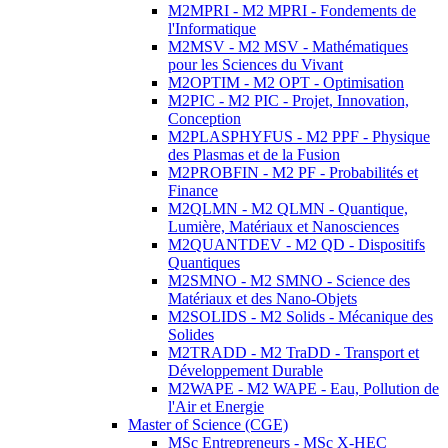
M2MPRI - M2 MPRI - Fondements de
l'Informatique
M2MSV - M2 MSV - Mathématiques
pour les Sciences du Vivant
M2OPTIM - M2 OPT - Optimisation
M2PIC - M2 PIC - Projet, Innovation,
Conception
M2PLASPHYFUS - M2 PPF - Physique
des Plasmas et de la Fusion
M2PROBFIN - M2 PF - Probabilités et
Finance
M2QLMN - M2 QLMN - Quantique,
Lumière, Matériaux et Nanosciences
M2QUANTDEV - M2 QD - Dispositifs
Quantiques
M2SMNO - M2 SMNO - Science des
Matériaux et des Nano-Objets
M2SOLIDS - M2 Solids - Mécanique des
Solides
M2TRADD - M2 TraDD - Transport et
Développement Durable
M2WAPE - M2 WAPE - Eau, Pollution de
l'Air et Energie
Master of Science (CGE)
MSc Entrepreneurs - MSc X-HEC