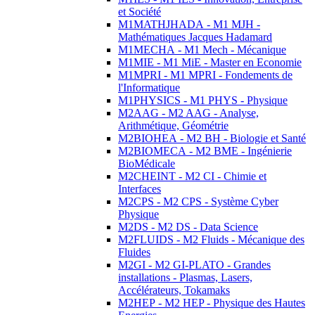
et Société
M1MATHJHADA - M1 MJH -
Mathématiques Jacques Hadamard
M1MECHA - M1 Mech - Mécanique
M1MIE - M1 MiE - Master en Economie
M1MPRI - M1 MPRI - Fondements de
l'Informatique
M1PHYSICS - M1 PHYS - Physique
M2AAG - M2 AAG - Analyse,
Arithmétique, Géométrie
M2BIOHEA - M2 BH - Biologie et Santé
M2BIOMECA - M2 BME - Ingénierie
BioMédicale
M2CHEINT - M2 CI - Chimie et
Interfaces
M2CPS - M2 CPS - Système Cyber
Physique
M2DS - M2 DS - Data Science
M2FLUIDS - M2 Fluids - Mécanique des
Fluides
M2GI - M2 GI-PLATO - Grandes
installations - Plasmas, Lasers,
Accélérateurs, Tokamaks
M2HEP - M2 HEP - Physique des Hautes