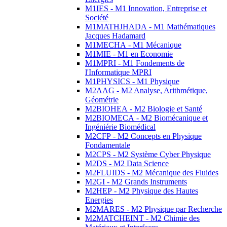
M1IES - M1 Innovation, Entreprise et
Société
M1MATHJHADA - M1 Mathématiques
Jacques Hadamard
M1MECHA - M1 Mécanique
M1MIE - M1 en Economie
M1MPRI - M1 Fondements de
l'Informatique MPRI
M1PHYSICS - M1 Physique
M2AAG - M2 Analyse, Arithmétique,
Géométrie
M2BIOHEA - M2 Biologie et Santé
M2BIOMECA - M2 Biomécanique et
Ingéniérie Biomédical
M2CFP - M2 Concepts en Physique
Fondamentale
M2CPS - M2 Système Cyber Physique
M2DS - M2 Data Science
M2FLUIDS - M2 Mécanique des Fluides
M2GI - M2 Grands Instruments
M2HEP - M2 Physique des Hautes
Energies
M2MARES - M2 Physique par Recherche
M2MATCHEINT - M2 Chimie des