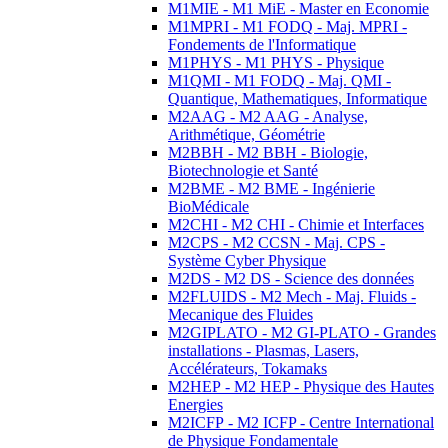
M1MIE - M1 MiE - Master en Economie
M1MPRI - M1 FODQ - Maj. MPRI -
Fondements de l'Informatique
M1PHYS - M1 PHYS - Physique
M1QMI - M1 FODQ - Maj. QMI -
Quantique, Mathematiques, Informatique
M2AAG - M2 AAG - Analyse,
Arithmétique, Géométrie
M2BBH - M2 BBH - Biologie,
Biotechnologie et Santé
M2BME - M2 BME - Ingénierie
BioMédicale
M2CHI - M2 CHI - Chimie et Interfaces
M2CPS - M2 CCSN - Maj. CPS -
Système Cyber Physique
M2DS - M2 DS - Science des données
M2FLUIDS - M2 Mech - Maj. Fluids -
Mecanique des Fluides
M2GIPLATO - M2 GI-PLATO - Grandes
installations - Plasmas, Lasers,
Accélérateurs, Tokamaks
M2HEP - M2 HEP - Physique des Hautes
Energies
M2ICFP - M2 ICFP - Centre International
de Physique Fondamentale