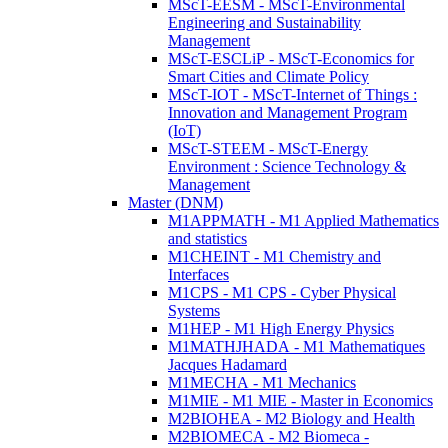
MScT-EESM - MScT-Environmental
Engineering and Sustainability
Management
MScT-ESCLiP - MScT-Economics for
Smart Cities and Climate Policy
MScT-IOT - MScT-Internet of Things :
Innovation and Management Program
(IoT)
MScT-STEEM - MScT-Energy
Environment : Science Technology &
Management
Master (DNM)
M1APPMATH - M1 Applied Mathematics
and statistics
M1CHEINT - M1 Chemistry and
Interfaces
M1CPS - M1 CPS - Cyber Physical
Systems
M1HEP - M1 High Energy Physics
M1MATHJHADA - M1 Mathematiques
Jacques Hadamard
M1MECHA - M1 Mechanics
M1MIE - M1 MIE - Master in Economics
M2BIOHEA - M2 Biology and Health
M2BIOMECA - M2 Biomeca -