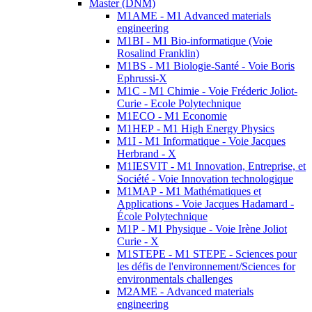
Master (DNM)
M1AME - M1 Advanced materials
engineering
M1BI - M1 Bio-informatique (Voie
Rosalind Franklin)
M1BS - M1 Biologie-Santé - Voie Boris
Ephrussi-X
M1C - M1 Chimie - Voie Fréderic Joliot-
Curie - Ecole Polytechnique
M1ECO - M1 Economie
M1HEP - M1 High Energy Physics
M1I - M1 Informatique - Voie Jacques
Herbrand - X
M1IESVIT - M1 Innovation, Entreprise, et
Société - Voie Innovation technologique
M1MAP - M1 Mathématiques et
Applications - Voie Jacques Hadamard -
École Polytechnique
M1P - M1 Physique - Voie Irène Joliot
Curie - X
M1STEPE - M1 STEPE - Sciences pour
les défis de l'environnement/Sciences for
environmentals challenges
M2AME - Advanced materials
engineering