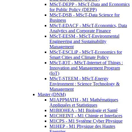
MScT-DEPP - MScT-Data and Economics
for Public Policy (DEPP)
MScT-DSB - MScT-Data Science for
Business
MScT-EDACF - MScT-Economics, Data
Analytics and Corporate Finance
MScT-EESM - MScT-Environmental
Engineering and Sustainability
Management
MScT-ESCLiP - MScT-Economics for
Smart Cities and Climate Policy
MScT-IOT - MScT-Internet of Things :
Innovation and Management Program
(IoT)
MScT-STEEM - MScT-Energy
Environment : Science Technology &
Management
Master (DNM)
M1APPMATH - M1 Mathématiques
Appliquées et Statistiques
M1BIOHEA - M1 Biologie et Santé
M1CHEINT - M1 Chimie et Interfaces
M1CPS - M1 Système Cyber Physique
M1HEP - M1 Physique des Hautes
Energies