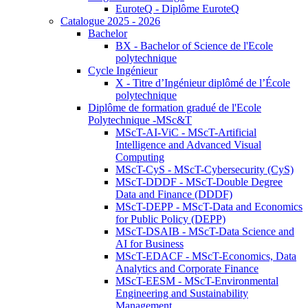
EuroteQ - Diplôme EuroteQ
Catalogue 2025 - 2026
Bachelor
BX - Bachelor of Science de l'Ecole
polytechnique
Cycle Ingénieur
X - Titre d’Ingénieur diplômé de l’École
polytechnique
Diplôme de formation gradué de l'Ecole
Polytechnique -MSc&T
MScT-AI-ViC - MScT-Artificial
Intelligence and Advanced Visual
Computing
MScT-CyS - MScT-Cybersecurity (CyS)
MScT-DDDF - MScT-Double Degree
Data and Finance (DDDF)
MScT-DEPP - MScT-Data and Economics
for Public Policy (DEPP)
MScT-DSAIB - MScT-Data Science and
AI for Business
MScT-EDACF - MScT-Economics, Data
Analytics and Corporate Finance
MScT-EESM - MScT-Environmental
Engineering and Sustainability
Management