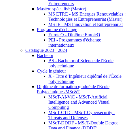
Entrepreneurs
Mastère spécialisé (Master)
MS ETRE - MS Energies Renouvelables :
Technologies et Entrepreneuriat (Master)
MS IE - MS Innovation et Entreprenariat
Programme d'échange
EuroteQ - Diplôme EuroteQ
PEI - Programmes d'échange
internationaux
Catalogue 2023 - 2024
Bachelor
BS - Bachelor of Science de l'Ecole
polytechnique
Cycle Ingénieur
X - Titre d’Ingénieur diplômé de l’École
polytechnique
Diplôme de formation gradué de l'Ecole
Polytechnique -MSc&T
MScT-AI-ViC - MScT-Artificial
Intelligence and Advanced Visual
Computing
MScT-CTD - MScT-Cybersecurity :
Threats and Defenses
MScT-DDDF - MScT-Double Degree
Data and Finance (DDDF)