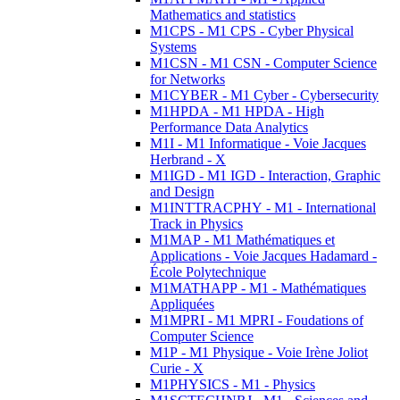
Mathematics and statistics
M1CPS - M1 CPS - Cyber Physical
Systems
M1CSN - M1 CSN - Computer Science
for Networks
M1CYBER - M1 Cyber - Cybersecurity
M1HPDA - M1 HPDA - High
Performance Data Analytics
M1I - M1 Informatique - Voie Jacques
Herbrand - X
M1IGD - M1 IGD - Interaction, Graphic
and Design
M1INTTRACPHY - M1 - International
Track in Physics
M1MAP - M1 Mathématiques et
Applications - Voie Jacques Hadamard -
École Polytechnique
M1MATHAPP - M1 - Mathématiques
Appliquées
M1MPRI - M1 MPRI - Foudations of
Computer Science
M1P - M1 Physique - Voie Irène Joliot
Curie - X
M1PHYSICS - M1 - Physics