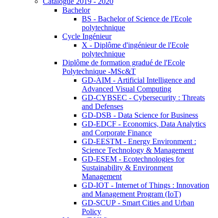
Catalogue 2019 - 2020
Bachelor
BS - Bachelor of Science de l'Ecole
polytechnique
Cycle Ingénieur
X - Diplôme d'ingénieur de l'Ecole
polytechnique
Diplôme de formation gradué de l'Ecole
Polytechnique -MSc&T
GD-AIM - Artificial Intelligence and
Advanced Visual Computing
GD-CYBSEC - Cybersecurity : Threats
and Defenses
GD-DSB - Data Science for Business
GD-EDCF - Economics, Data Analytics
and Corporate Finance
GD-EESTM - Energy Environment :
Science Technology & Management
GD-ESEM - Ecotechnologies for
Sustainability & Environment
Management
GD-IOT - Internet of Things : Innovation
and Management Program (IoT)
GD-SCUP - Smart Cities and Urban
Policy