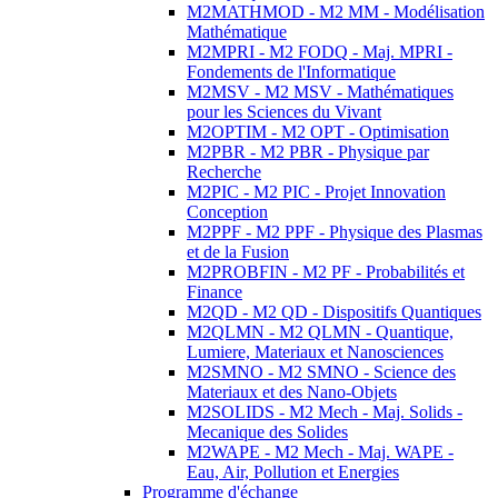
M2MATHMOD - M2 MM - Modélisation
Mathématique
M2MPRI - M2 FODQ - Maj. MPRI -
Fondements de l'Informatique
M2MSV - M2 MSV - Mathématiques
pour les Sciences du Vivant
M2OPTIM - M2 OPT - Optimisation
M2PBR - M2 PBR - Physique par
Recherche
M2PIC - M2 PIC - Projet Innovation
Conception
M2PPF - M2 PPF - Physique des Plasmas
et de la Fusion
M2PROBFIN - M2 PF - Probabilités et
Finance
M2QD - M2 QD - Dispositifs Quantiques
M2QLMN - M2 QLMN - Quantique,
Lumiere, Materiaux et Nanosciences
M2SMNO - M2 SMNO - Science des
Materiaux et des Nano-Objets
M2SOLIDS - M2 Mech - Maj. Solids -
Mecanique des Solides
M2WAPE - M2 Mech - Maj. WAPE -
Eau, Air, Pollution et Energies
Programme d'échange