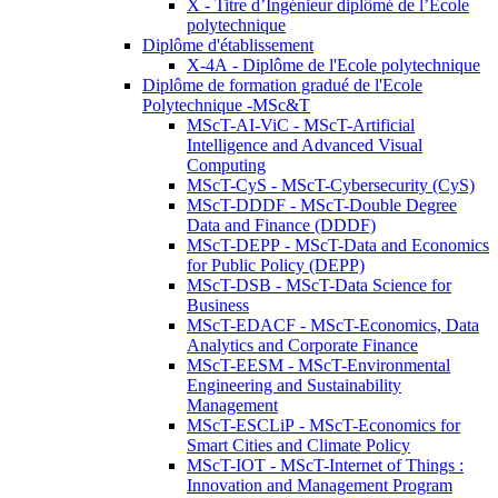
X - Titre d’Ingénieur diplômé de l’École
polytechnique
Diplôme d'établissement
X-4A - Diplôme de l'Ecole polytechnique
Diplôme de formation gradué de l'Ecole
Polytechnique -MSc&T
MScT-AI-ViC - MScT-Artificial
Intelligence and Advanced Visual
Computing
MScT-CyS - MScT-Cybersecurity (CyS)
MScT-DDDF - MScT-Double Degree
Data and Finance (DDDF)
MScT-DEPP - MScT-Data and Economics
for Public Policy (DEPP)
MScT-DSB - MScT-Data Science for
Business
MScT-EDACF - MScT-Economics, Data
Analytics and Corporate Finance
MScT-EESM - MScT-Environmental
Engineering and Sustainability
Management
MScT-ESCLiP - MScT-Economics for
Smart Cities and Climate Policy
MScT-IOT - MScT-Internet of Things :
Innovation and Management Program