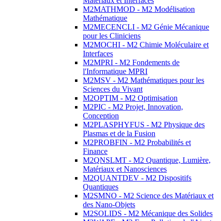
Matériaux et Interfaces
M2MATHMOD - M2 Modélisation
Mathématique
M2MECENCLI - M2 Génie Mécanique
pour les Cliniciens
M2MOCHI - M2 Chimie Moléculaire et
Interfaces
M2MPRI - M2 Fondements de
l'Informatique MPRI
M2MSV - M2 Mathématiques pour les
Sciences du Vivant
M2OPTIM - M2 Optimisation
M2PIC - M2 Projet, Innovation,
Conception
M2PLASPHYFUS - M2 Physique des
Plasmas et de la Fusion
M2PROBFIN - M2 Probabilités et
Finance
M2QNSLMT - M2 Quantique, Lumière,
Matériaux et Nanosciences
M2QUANTDEV - M2 Dispositifs
Quantiques
M2SMNO - M2 Science des Matériaux et
des Nano-Objets
M2SOLIDS - M2 Mécanique des Solides