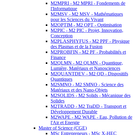
M2MPRI - M2 MPRI - Fondements de
l'Informatique
M2MSV - M2 MSV - Mathématiques
pour les Sciences du Vivant
M2OPTIM - M2 OPT - Optimisation
M2PIC - M2 PIC - Projet, Innovation,
Conception
M2PLASPHYFUS - M2 PPF - Physique
des Plasmas et de la Fusion
M2PROBFIN - M2 PF - Probabilités et
Finance
M2QLMN - M2 QLMN - Quantique,
Lumière, Matériaux et Nanosciences
M2QUANTDEV - M2 QD - Dispositifs
Quantiques
M2SMNO - M2 SMNO - Science des
Matériaux et des Nano-Objets
M2SOLIDS - M2 Solids - Mécanique des
Solides
M2TRADD - M2 TraDD - Transport et
Développement Durable
M2WAPE - M2 WAPE - Eau, Pollution de
l'Air et Energie
Master of Science (CGE)
MSc Entrepreneurs - MSc X-HEC