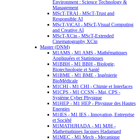
Environment : Science Technology &
Management
MScT-TRAI - MScT-Trust and
Responsible AI
MScT-ViCAI - MScT-Visual Computing
and Creative AI
MScT-XCin - MScT-Extended
Cinematography XCin
Master (DNM)
M1AMS - M1 AMS - Mathématiques
Appliquées et Statistiques
M1BBH - M1 BBH - Biologie,
Biotechnologie et Santé
M1BME - M1 BME - Ingénierie
BioMédicale
M1CHI - M1 CHI - Chimie et Interfaces
M1CPS - M1 CCSN - Maj. CPS -
Système Cyber Physique
M1HEP - M1 HEP - Physique des Hautes
Energies
M1IES - M1 IES - Innovation, Entreprise
et Société
M1MATHJHADA - M1 MJH -
Mathematiques Jacques Hadamard
M1MEC - M1 Mech - Mecanique