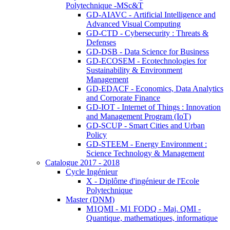
Polytechnique -MSc&T
GD-AIAVC - Artificial Intelligence and
Advanced Visual Computing
GD-CTD - Cybersecurity : Threats &
Defenses
GD-DSB - Data Science for Business
GD-ECOSEM - Ecotechnologies for
Sustainability & Environment
Management
GD-EDACF - Economics, Data Analytics
and Corporate Finance
GD-IOT - Internet of Things : Innovation
and Management Program (IoT)
GD-SCUP - Smart Cities and Urban
Policy
GD-STEEM - Energy Environment :
Science Technology & Management
Catalogue 2017 - 2018
Cycle Ingénieur
X - Diplôme d'ingénieur de l'Ecole
Polytechnique
Master (DNM)
M1QMI - M1 FODQ - Maj. QMI -
Quantique, mathematiques, informatique