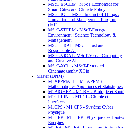
MScT-ESCLiP - MScT-Economics for
Smart Cities and Climate Policy
MScT-IOT - MScT-Internet of Things :
Innovation and Management Program
(IoT)
MScT-STEEM - MScT-Energy
Environment : Science Technology &
Management
MScT-TRAI - MScT-Trust and
Responsible AI
MScT-ViCAI - MScT-Visual Computing
and Creative AI
MScT-XCin - MScT-Extended
Cinematography XCin
Master (DNM)
M1APPMATH - M1 APPMS -
Mathématiques Appliquées et Statistiques
M1BIOHEA - M1 BH - Biologie et Santé
M1CHEINT - M1 CI - Chimie et
Interfaces
M1CPS - M1 CPS - Système Cyber
Physique
M1HEP - M1 HEP - Physique des Hautes
Energies
M1IES - M1 IES - Innovation, Entreprise