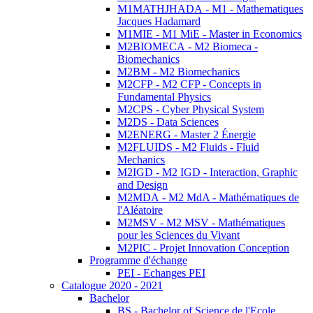
M1MATHJHADA - M1 - Mathematiques
Jacques Hadamard
M1MIE - M1 MiE - Master in Economics
M2BIOMECA - M2 Biomeca -
Biomechanics
M2BM - M2 Biomechanics
M2CFP - M2 CFP - Concepts in
Fundamental Physics
M2CPS - Cyber Physical System
M2DS - Data Sciences
M2ENERG - Master 2 Énergie
M2FLUIDS - M2 Fluids - Fluid
Mechanics
M2IGD - M2 IGD - Interaction, Graphic
and Design
M2MDA - M2 MdA - Mathématiques de
l'Aléatoire
M2MSV - M2 MSV - Mathématiques
pour les Sciences du Vivant
M2PIC - Projet Innovation Conception
Programme d'échange
PEI - Echanges PEI
Catalogue 2020 - 2021
Bachelor
BS - Bachelor of Science de l'Ecole