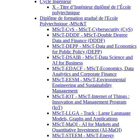
Cycle Ingénieur
X - Titre d’Ingénieur diplômé de l’École
polytechnique
Diplôme de formation gradué de l'Ecole
Polytechnique -MSc&T
MScT-CyS - MScT-Cybersecurity (CyS)
MScT-DDDF - MScT-Double Degree
Data and Finance (DDDF)
MScT-DEPP - MScT-Data and Economics
for Public Policy (DEPP)
MScT-DSAIB - MScT-Data Science and
AI for Business
MScT-EDACF - MScT-Economics, Data
Analytics and Corporate Finance
MScT-EESM - MScT-Environmental
Engineering and Sustainability
Management
MScT-IOT - MScT-Internet of Things :
Innovation and Management Program
(IoT)
MScT-LLGA - Track : Large Language
Models, Graphs and Applications
MScT-MaQI - AI for Markets and
Quantitative Investment (AI-MaQI)
MScT-STEEM - MScT-Energy