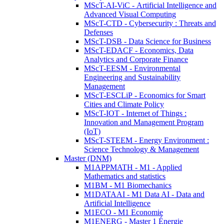
MScT-AI-ViC - Artificial Intelligence and
Advanced Visual Computing
MScT-CTD - Cybersecurity : Threats and
Defenses
MScT-DSB - Data Science for Business
MScT-EDACF - Economics, Data
Analytics and Corporate Finance
MScT-EESM - Environmental
Engineering and Sustainability
Management
MScT-ESCLiP - Economics for Smart
Cities and Climate Policy
MScT-IOT - Internet of Things :
Innovation and Management Program
(IoT)
MScT-STEEM - Energy Environment :
Science Technology & Management
Master (DNM)
M1APPMATH - M1 - Applied
Mathematics and statistics
M1BM - M1 Biomechanics
M1DATAAI - M1 Data AI - Data and
Artificial Intelligence
M1ECO - M1 Economie
M1ENERG - Master 1 Énergie