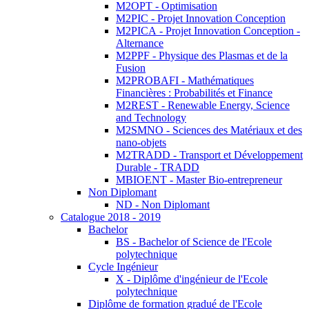
M2OPT - Optimisation
M2PIC - Projet Innovation Conception
M2PICA - Projet Innovation Conception -
Alternance
M2PPF - Physique des Plasmas et de la
Fusion
M2PROBAFI - Mathématiques
Financières : Probabilités et Finance
M2REST - Renewable Energy, Science
and Technology
M2SMNO - Sciences des Matériaux et des
nano-objets
M2TRADD - Transport et Développement
Durable - TRADD
MBIOENT - Master Bio-entrepreneur
Non Diplomant
ND - Non Diplomant
Catalogue 2018 - 2019
Bachelor
BS - Bachelor of Science de l'Ecole
polytechnique
Cycle Ingénieur
X - Diplôme d'ingénieur de l'Ecole
polytechnique
Diplôme de formation gradué de l'Ecole