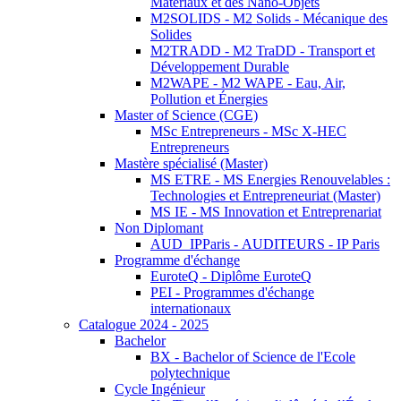
Matériaux et des Nano-Objets
M2SOLIDS - M2 Solids - Mécanique des
Solides
M2TRADD - M2 TraDD - Transport et
Développement Durable
M2WAPE - M2 WAPE - Eau, Air,
Pollution et Énergies
Master of Science (CGE)
MSc Entrepreneurs - MSc X-HEC
Entrepreneurs
Mastère spécialisé (Master)
MS ETRE - MS Energies Renouvelables :
Technologies et Entrepreneuriat (Master)
MS IE - MS Innovation et Entreprenariat
Non Diplomant
AUD_IPParis - AUDITEURS - IP Paris
Programme d'échange
EuroteQ - Diplôme EuroteQ
PEI - Programmes d'échange
internationaux
Catalogue 2024 - 2025
Bachelor
BX - Bachelor of Science de l'Ecole
polytechnique
Cycle Ingénieur