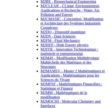
M2BE - Biomechanical Engineering
M2CLEAR - CLimat, Environnement,
Applications et Recherche - Water, Air,
Pollution and Energy
M2CMASIC - Conception, Modélisation
et Architecture des Systèmes Industriels
Complexes
M2DQ - Dispositif quantique
M2DS - Data Sciences
M2FM - Fluid Mechanics
M2HEP - High Energy physics
M2ITIE - Innovation Technologique :
ingénierie et entrepreneuriat
M2M4S - Modélisation Multiphysique
Multiéchelle des Matériaux et des
Structures
M2MAMSV - Master 2 Mathématiques et
Applications - Mathématiques pour les
Sciences du Vivant
M2MFSF - Mathématiques Financières :
Statistique et Finance
M2MM - Mathématiques de la
modélisation
M2MOCHI - Molecular Chemistry and
Interfaces