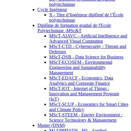
polytechnique
Cycle Ingénieur
X - Titre d’Ingénieur diplômé de l’École
polytechnique
Diplôme de formation gradué de l'Ecole
Polytechnique -MSc&T
MScT-AIAVC - Artificial Intelligence and
Advanced Visual Computing
MScT-CTD - Cybersecurity : Threats and
Defenses
MScT-DSB - Data Science for Business
MScT-ECOSEM - Environmental
Engineering and Sustainability
Management
MScT-EDACF - Economics, Data
Analytics and Corporate Finance
MScT-IOT - Internet of Things :
Innovation and Management Program
(IoT)
MScT-SCUP - Economics for Smart Cities
and Climate Policy
MScT-STEEM - Energy Environment :
Science Technology & Management
Master (DNM)
M1APPMATH - M1 - Applied