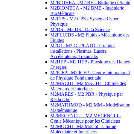
M2BIOHEA - M2 BH - Biologie et Santé
M2BIOMECA - M2 BME - Ingénierie
BioMédicale
M2CPS - M2 CPS - Système Cyber
Physique
M2DS - M2 DS - Data Science
M2FLUIDS - M2 Fluids - Mécanique des
Fluides
M2GI - M2 GI-PLATO - Grandes
installations - Plasmas, Lasers,
Accélérateurs, Tokamaks
M2HEP - M2 HEP - Physique des Hautes
Energies
M2ICFP - M2 ICFP - Centre International
de Physique Fondamentale
M2MACHI - M2 MACHI - Chimie des
Matériaux et Interfaces
M2MARES - M2 PBR - Physique par
Recherche
M2MATHMOD - M2 MM - Modélisation
Mathématique
M2MECENCLI - M2 MECENCLI -
Génie Mécanique pour les Cliniciens
M2MOCHI - M2 MoChI - Chimie
Moléculaire et Interfaces