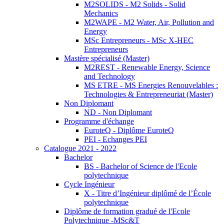
M2SOLIDS - M2 Solids - Solid
Mechanics
M2WAPE - M2 Water, Air, Pollution and
Energy
MSc Entrepreneurs - MSc X-HEC
Entrepreneurs
Mastère spécialisé (Master)
M2REST - Renewable Energy, Science
and Technology
MS ETRE - MS Energies Renouvelables :
Technologies & Entrepreneuriat (Master)
Non Diplomant
ND - Non Diplomant
Programme d'échange
EuroteQ - Diplôme EuroteQ
PEI - Echanges PEI
Catalogue 2021 - 2022
Bachelor
BS - Bachelor of Science de l'Ecole
polytechnique
Cycle Ingénieur
X - Titre d’Ingénieur diplômé de l’École
polytechnique
Diplôme de formation gradué de l'Ecole
Polytechnique -MSc&T