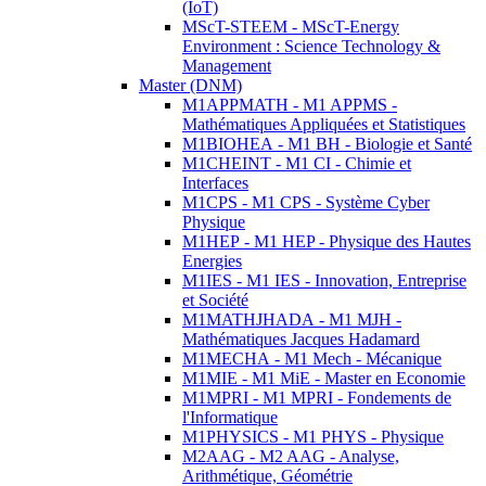
(IoT)
MScT-STEEM - MScT-Energy
Environment : Science Technology &
Management
Master (DNM)
M1APPMATH - M1 APPMS -
Mathématiques Appliquées et Statistiques
M1BIOHEA - M1 BH - Biologie et Santé
M1CHEINT - M1 CI - Chimie et
Interfaces
M1CPS - M1 CPS - Système Cyber
Physique
M1HEP - M1 HEP - Physique des Hautes
Energies
M1IES - M1 IES - Innovation, Entreprise
et Société
M1MATHJHADA - M1 MJH -
Mathématiques Jacques Hadamard
M1MECHA - M1 Mech - Mécanique
M1MIE - M1 MiE - Master en Economie
M1MPRI - M1 MPRI - Fondements de
l'Informatique
M1PHYSICS - M1 PHYS - Physique
M2AAG - M2 AAG - Analyse,
Arithmétique, Géométrie