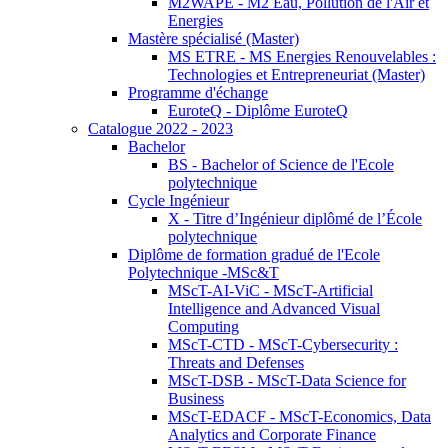
M2WAPE - M2 Eau, Pollution de l'Air et
Energies
Mastère spécialisé (Master)
MS ETRE - MS Energies Renouvelables :
Technologies et Entrepreneuriat (Master)
Programme d'échange
EuroteQ - Diplôme EuroteQ
Catalogue 2022 - 2023
Bachelor
BS - Bachelor of Science de l'Ecole
polytechnique
Cycle Ingénieur
X - Titre d’Ingénieur diplômé de l’École
polytechnique
Diplôme de formation gradué de l'Ecole
Polytechnique -MSc&T
MScT-AI-ViC - MScT-Artificial
Intelligence and Advanced Visual
Computing
MScT-CTD - MScT-Cybersecurity :
Threats and Defenses
MScT-DSB - MScT-Data Science for
Business
MScT-EDACF - MScT-Economics, Data
Analytics and Corporate Finance