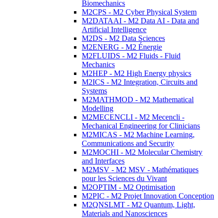
Biomechanics
M2CPS - M2 Cyber Physical System
M2DATAAI - M2 Data AI - Data and
Artificial Intelligence
M2DS - M2 Data Sciences
M2ENERG - M2 Énergie
M2FLUIDS - M2 Fluids - Fluid
Mechanics
M2HEP - M2 High Energy physics
M2ICS - M2 Integration, Circuits and
Systems
M2MATHMOD - M2 Mathematical
Modelling
M2MECENCLI - M2 Mecencli -
Mechanical Engineering for Clinicians
M2MICAS - M2 Machine Learning,
Communications and Security
M2MOCHI - M2 Molecular Chemistry
and Interfaces
M2MSV - M2 MSV - Mathématiques
pour les Sciences du Vivant
M2OPTIM - M2 Optimisation
M2PIC - M2 Projet Innovation Conception
M2QNSLMT - M2 Quantum, Light,
Materials and Nanosciences