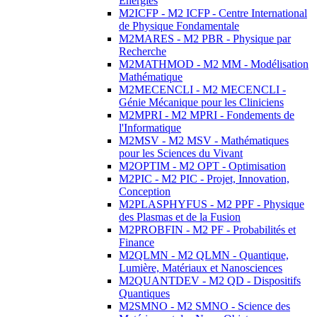
Energies
M2ICFP - M2 ICFP - Centre International
de Physique Fondamentale
M2MARES - M2 PBR - Physique par
Recherche
M2MATHMOD - M2 MM - Modélisation
Mathématique
M2MECENCLI - M2 MECENCLI -
Génie Mécanique pour les Cliniciens
M2MPRI - M2 MPRI - Fondements de
l'Informatique
M2MSV - M2 MSV - Mathématiques
pour les Sciences du Vivant
M2OPTIM - M2 OPT - Optimisation
M2PIC - M2 PIC - Projet, Innovation,
Conception
M2PLASPHYFUS - M2 PPF - Physique
des Plasmas et de la Fusion
M2PROBFIN - M2 PF - Probabilités et
Finance
M2QLMN - M2 QLMN - Quantique,
Lumière, Matériaux et Nanosciences
M2QUANTDEV - M2 QD - Dispositifs
Quantiques
M2SMNO - M2 SMNO - Science des