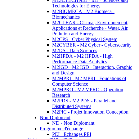
M1SCTECHNRJ - M1 - Sciences and
Technologies for Energy
M2BIOMECA - M2 Biomeca -
Biomechanics
M2CLEAR - CLimat, Environnement,
Applications et Recherche - Water, Air,
Pollution and Energy
M2CPS - Cyber Physical System
M2CYBER - M2 Cyber - Cybersecurity
M2DS - Data Sciences
M2HPDA - M2 HPDA - High
Performance Data Analytics
M2IGD - M2 IGD - Interaction, Graphic
and Design
M2MPRI - M2 MPRI - Foudations of
Computer Science
M2MPRO - M2 MPRO - Operation
Research
M2PDS - M2 PDS - Parallel and
Distributed Systems
M2PIC - Projet Innovation Conception
Non Diplomant
ND - Non Diplomant
Programme d'échange
PEI - Echanges PEI