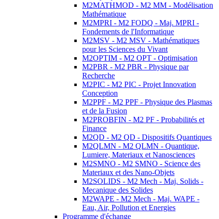
M2MATHMOD - M2 MM - Modélisation
Mathématique
M2MPRI - M2 FODQ - Maj. MPRI -
Fondements de l'Informatique
M2MSV - M2 MSV - Mathématiques
pour les Sciences du Vivant
M2OPTIM - M2 OPT - Optimisation
M2PBR - M2 PBR - Physique par
Recherche
M2PIC - M2 PIC - Projet Innovation
Conception
M2PPF - M2 PPF - Physique des Plasmas
et de la Fusion
M2PROBFIN - M2 PF - Probabilités et
Finance
M2QD - M2 QD - Dispositifs Quantiques
M2QLMN - M2 QLMN - Quantique,
Lumiere, Materiaux et Nanosciences
M2SMNO - M2 SMNO - Science des
Materiaux et des Nano-Objets
M2SOLIDS - M2 Mech - Maj. Solids -
Mecanique des Solides
M2WAPE - M2 Mech - Maj. WAPE -
Eau, Air, Pollution et Energies
Programme d'échange