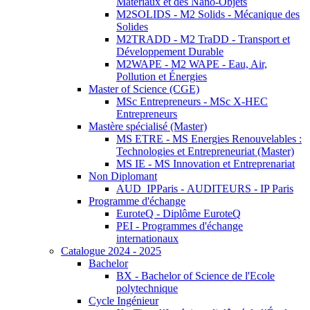
Matériaux et des Nano-Objets
M2SOLIDS - M2 Solids - Mécanique des
Solides
M2TRADD - M2 TraDD - Transport et
Développement Durable
M2WAPE - M2 WAPE - Eau, Air,
Pollution et Énergies
Master of Science (CGE)
MSc Entrepreneurs - MSc X-HEC
Entrepreneurs
Mastère spécialisé (Master)
MS ETRE - MS Energies Renouvelables :
Technologies et Entrepreneuriat (Master)
MS IE - MS Innovation et Entreprenariat
Non Diplomant
AUD_IPParis - AUDITEURS - IP Paris
Programme d'échange
EuroteQ - Diplôme EuroteQ
PEI - Programmes d'échange
internationaux
Catalogue 2024 - 2025
Bachelor
BX - Bachelor of Science de l'Ecole
polytechnique
Cycle Ingénieur