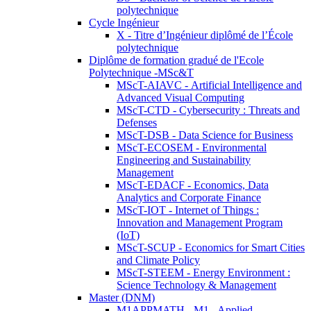
polytechnique
Cycle Ingénieur
X - Titre d’Ingénieur diplômé de l’École
polytechnique
Diplôme de formation gradué de l'Ecole
Polytechnique -MSc&T
MScT-AIAVC - Artificial Intelligence and
Advanced Visual Computing
MScT-CTD - Cybersecurity : Threats and
Defenses
MScT-DSB - Data Science for Business
MScT-ECOSEM - Environmental
Engineering and Sustainability
Management
MScT-EDACF - Economics, Data
Analytics and Corporate Finance
MScT-IOT - Internet of Things :
Innovation and Management Program
(IoT)
MScT-SCUP - Economics for Smart Cities
and Climate Policy
MScT-STEEM - Energy Environment :
Science Technology & Management
Master (DNM)
M1APPMATH - M1 - Applied