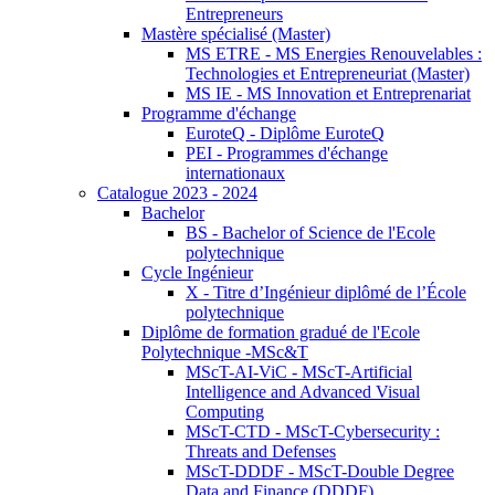
Entrepreneurs
Mastère spécialisé (Master)
MS ETRE - MS Energies Renouvelables :
Technologies et Entrepreneuriat (Master)
MS IE - MS Innovation et Entreprenariat
Programme d'échange
EuroteQ - Diplôme EuroteQ
PEI - Programmes d'échange
internationaux
Catalogue 2023 - 2024
Bachelor
BS - Bachelor of Science de l'Ecole
polytechnique
Cycle Ingénieur
X - Titre d’Ingénieur diplômé de l’École
polytechnique
Diplôme de formation gradué de l'Ecole
Polytechnique -MSc&T
MScT-AI-ViC - MScT-Artificial
Intelligence and Advanced Visual
Computing
MScT-CTD - MScT-Cybersecurity :
Threats and Defenses
MScT-DDDF - MScT-Double Degree
Data and Finance (DDDF)