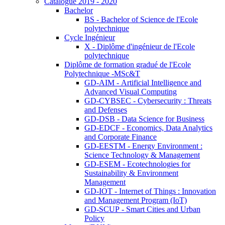
Catalogue 2019 - 2020
Bachelor
BS - Bachelor of Science de l'Ecole
polytechnique
Cycle Ingénieur
X - Diplôme d'ingénieur de l'Ecole
polytechnique
Diplôme de formation gradué de l'Ecole
Polytechnique -MSc&T
GD-AIM - Artificial Intelligence and
Advanced Visual Computing
GD-CYBSEC - Cybersecurity : Threats
and Defenses
GD-DSB - Data Science for Business
GD-EDCF - Economics, Data Analytics
and Corporate Finance
GD-EESTM - Energy Environment :
Science Technology & Management
GD-ESEM - Ecotechnologies for
Sustainability & Environment
Management
GD-IOT - Internet of Things : Innovation
and Management Program (IoT)
GD-SCUP - Smart Cities and Urban
Policy