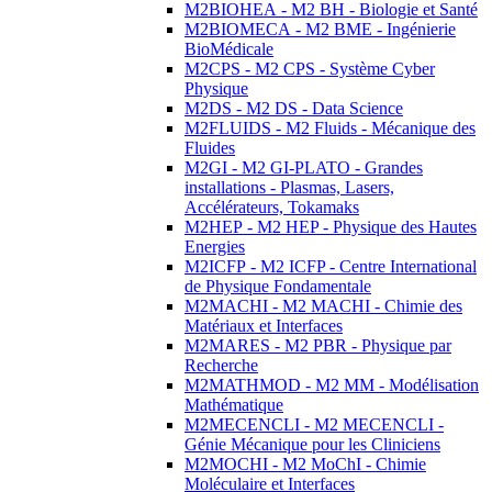
M2BIOHEA - M2 BH - Biologie et Santé
M2BIOMECA - M2 BME - Ingénierie
BioMédicale
M2CPS - M2 CPS - Système Cyber
Physique
M2DS - M2 DS - Data Science
M2FLUIDS - M2 Fluids - Mécanique des
Fluides
M2GI - M2 GI-PLATO - Grandes
installations - Plasmas, Lasers,
Accélérateurs, Tokamaks
M2HEP - M2 HEP - Physique des Hautes
Energies
M2ICFP - M2 ICFP - Centre International
de Physique Fondamentale
M2MACHI - M2 MACHI - Chimie des
Matériaux et Interfaces
M2MARES - M2 PBR - Physique par
Recherche
M2MATHMOD - M2 MM - Modélisation
Mathématique
M2MECENCLI - M2 MECENCLI -
Génie Mécanique pour les Cliniciens
M2MOCHI - M2 MoChI - Chimie
Moléculaire et Interfaces