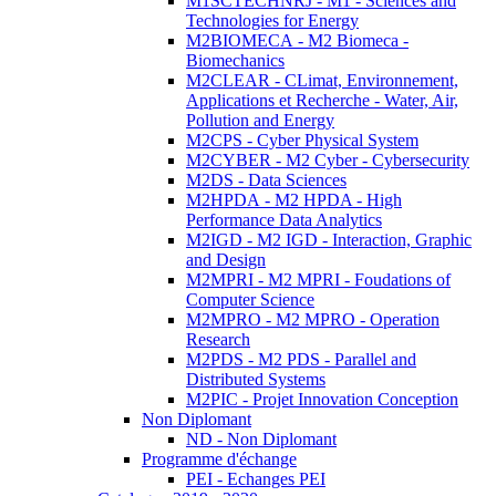
M1SCTECHNRJ - M1 - Sciences and
Technologies for Energy
M2BIOMECA - M2 Biomeca -
Biomechanics
M2CLEAR - CLimat, Environnement,
Applications et Recherche - Water, Air,
Pollution and Energy
M2CPS - Cyber Physical System
M2CYBER - M2 Cyber - Cybersecurity
M2DS - Data Sciences
M2HPDA - M2 HPDA - High
Performance Data Analytics
M2IGD - M2 IGD - Interaction, Graphic
and Design
M2MPRI - M2 MPRI - Foudations of
Computer Science
M2MPRO - M2 MPRO - Operation
Research
M2PDS - M2 PDS - Parallel and
Distributed Systems
M2PIC - Projet Innovation Conception
Non Diplomant
ND - Non Diplomant
Programme d'échange
PEI - Echanges PEI