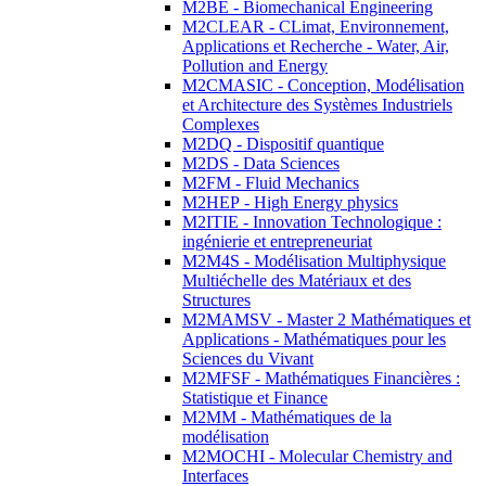
M2BE - Biomechanical Engineering
M2CLEAR - CLimat, Environnement,
Applications et Recherche - Water, Air,
Pollution and Energy
M2CMASIC - Conception, Modélisation
et Architecture des Systèmes Industriels
Complexes
M2DQ - Dispositif quantique
M2DS - Data Sciences
M2FM - Fluid Mechanics
M2HEP - High Energy physics
M2ITIE - Innovation Technologique :
ingénierie et entrepreneuriat
M2M4S - Modélisation Multiphysique
Multiéchelle des Matériaux et des
Structures
M2MAMSV - Master 2 Mathématiques et
Applications - Mathématiques pour les
Sciences du Vivant
M2MFSF - Mathématiques Financières :
Statistique et Finance
M2MM - Mathématiques de la
modélisation
M2MOCHI - Molecular Chemistry and
Interfaces