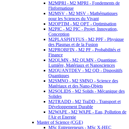
M2MPRI - M2 MPRI - Fondements de
l'Informatique
M2MSV - M2 MSV - Mathématiques
pour les Sciences du Vivant
M2OPTIM - M2 OPT - Optimisation
M2PIC - M2 PIC - Projet, Innovation,
Conception
M2PLASPHYFUS - M2 PPF - Physique
des Plasmas et de la Fusion
M2PROBFIN - M2 PF - Probabilités et
Finance
M2QLMN - M2 QLMN - Quantique,
Lumière, Matériaux et Nanosciences
M2QUANTDEV - M2 QD - Dispositifs
Quantiques
M2SMNO - M2 SMNO - Science des
Matériaux et des Nano-Objets
M2SOLIDS - M2 Solids - Mécanique des
Solides
M2TRADD - M2 TraDD - Transport et
Développement Durable
M2WAPE - M2 WAPE - Eau, Pollution de
l'Air et Energie
Master of Science (CGE)
MSc Entrepreneurs - MSc X-HEC