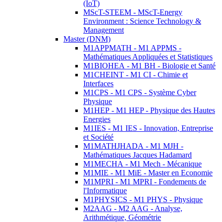
(IoT)
MScT-STEEM - MScT-Energy
Environment : Science Technology &
Management
Master (DNM)
M1APPMATH - M1 APPMS -
Mathématiques Appliquées et Statistiques
M1BIOHEA - M1 BH - Biologie et Santé
M1CHEINT - M1 CI - Chimie et
Interfaces
M1CPS - M1 CPS - Système Cyber
Physique
M1HEP - M1 HEP - Physique des Hautes
Energies
M1IES - M1 IES - Innovation, Entreprise
et Société
M1MATHJHADA - M1 MJH -
Mathématiques Jacques Hadamard
M1MECHA - M1 Mech - Mécanique
M1MIE - M1 MiE - Master en Economie
M1MPRI - M1 MPRI - Fondements de
l'Informatique
M1PHYSICS - M1 PHYS - Physique
M2AAG - M2 AAG - Analyse,
Arithmétique, Géométrie