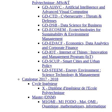
Polytechnique -MSc&T
GD-AIAVC - Artificial Intelligence and
Advanced Visual Computing
GD-CTD - Cybersecurity : Threats &
Defenses
GD-DSB - Data Science for Business
GD-ECOSEM - Ecotechnologies for
Sustainability & Environment
Management
GD-EDACF - Economics, Data Analytics
and Corporate Finance
GD-IOT - Internet of Things : Innovation
and Management Program (IoT)
GD-SCUP - Smart Cities and Urban
Policy
GD-STEEM - Energy Environment :
Science Technology & Management
Catalogue 2017 - 2018
Cycle Ingénieur
X - Diplôme d'ingénieur de l'Ecole
Polytechnique
Master (DNM)
M1QMI - M1 FODQ - Maj. QMI -
Quantique, mathematiques, informatique