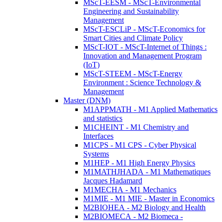
MScT-EESM - MScT-Environmental
Engineering and Sustainability
Management
MScT-ESCLiP - MScT-Economics for
Smart Cities and Climate Policy
MScT-IOT - MScT-Internet of Things :
Innovation and Management Program
(IoT)
MScT-STEEM - MScT-Energy
Environment : Science Technology &
Management
Master (DNM)
M1APPMATH - M1 Applied Mathematics
and statistics
M1CHEINT - M1 Chemistry and
Interfaces
M1CPS - M1 CPS - Cyber Physical
Systems
M1HEP - M1 High Energy Physics
M1MATHJHADA - M1 Mathematiques
Jacques Hadamard
M1MECHA - M1 Mechanics
M1MIE - M1 MIE - Master in Economics
M2BIOHEA - M2 Biology and Health
M2BIOMECA - M2 Biomeca -