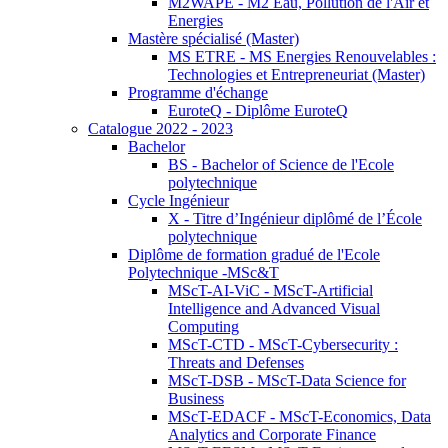
M2WAPE - M2 Eau, Pollution de l'Air et
Energies
Mastère spécialisé (Master)
MS ETRE - MS Energies Renouvelables :
Technologies et Entrepreneuriat (Master)
Programme d'échange
EuroteQ - Diplôme EuroteQ
Catalogue 2022 - 2023
Bachelor
BS - Bachelor of Science de l'Ecole
polytechnique
Cycle Ingénieur
X - Titre d’Ingénieur diplômé de l’École
polytechnique
Diplôme de formation gradué de l'Ecole
Polytechnique -MSc&T
MScT-AI-ViC - MScT-Artificial
Intelligence and Advanced Visual
Computing
MScT-CTD - MScT-Cybersecurity :
Threats and Defenses
MScT-DSB - MScT-Data Science for
Business
MScT-EDACF - MScT-Economics, Data
Analytics and Corporate Finance