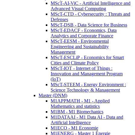
MScT-AI-ViC - Artificial Intelligence and
Advanced Visual Computing
MScT-CTD - Cybersecurity : Threats and
Defenses
MScT-DSB - Data Science for Business
MScT-EDACF - Economics, Data
Analytics and Corporate Finance
MScT-EESM - Environmental
Engineering and Sustainability
Management
MScT-ESCLiP - Economics for Smart
Cities and Climate Policy
MScT-IOT - Internet of Things :
Innovation and Management Program
(IoT)
MScT-STEEM - Energy Environment :
Science Technology & Management
Master (DNM)
M1APPMATH - M1 - Applied
Mathematics and statistics
M1BM - M1 Biomechanics
M1DATAAI - M1 Data AI - Data and
Artificial Intelligence
M1ECO - M1 Economie
M1ENERG - Master 1 Énergie