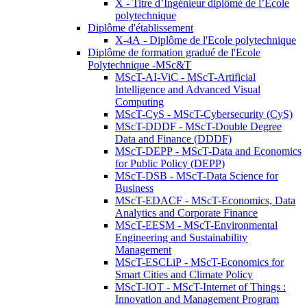
X - Titre d’Ingénieur diplômé de l’École
polytechnique
Diplôme d'établissement
X-4A - Diplôme de l'Ecole polytechnique
Diplôme de formation gradué de l'Ecole
Polytechnique -MSc&T
MScT-AI-ViC - MScT-Artificial
Intelligence and Advanced Visual
Computing
MScT-CyS - MScT-Cybersecurity (CyS)
MScT-DDDF - MScT-Double Degree
Data and Finance (DDDF)
MScT-DEPP - MScT-Data and Economics
for Public Policy (DEPP)
MScT-DSB - MScT-Data Science for
Business
MScT-EDACF - MScT-Economics, Data
Analytics and Corporate Finance
MScT-EESM - MScT-Environmental
Engineering and Sustainability
Management
MScT-ESCLiP - MScT-Economics for
Smart Cities and Climate Policy
MScT-IOT - MScT-Internet of Things :
Innovation and Management Program