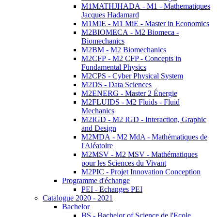
M1MATHJHADA - M1 - Mathematiques
Jacques Hadamard
M1MIE - M1 MiE - Master in Economics
M2BIOMECA - M2 Biomeca -
Biomechanics
M2BM - M2 Biomechanics
M2CFP - M2 CFP - Concepts in
Fundamental Physics
M2CPS - Cyber Physical System
M2DS - Data Sciences
M2ENERG - Master 2 Énergie
M2FLUIDS - M2 Fluids - Fluid
Mechanics
M2IGD - M2 IGD - Interaction, Graphic
and Design
M2MDA - M2 MdA - Mathématiques de
l'Aléatoire
M2MSV - M2 MSV - Mathématiques
pour les Sciences du Vivant
M2PIC - Projet Innovation Conception
Programme d'échange
PEI - Echanges PEI
Catalogue 2020 - 2021
Bachelor
BS - Bachelor of Science de l'Ecole