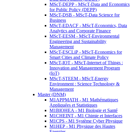
MScT-DEPP - MScT-Data and Economics
for Public Policy (DEPP)
MScT-DSB - MScT-Data Science for
Business
MScT-EDACF - MScT-Economics, Data
Analytics and Corporate Finance
MScT-EESM - MScT-Environmental
Engineering and Sustainability
Management
MScT-ESCLiP - MScT-Economics for
Smart Cities and Climate Policy
MScT-IOT - MScT-Internet of Things :
Innovation and Management Program
(IoT)
MScT-STEEM - MScT-Energy
Environment : Science Technology &
Management
Master (DNM)
M1APPMATH - M1 Mathématiques
Appliquées et Statistiques
M1BIOHEA - M1 Biologie et Santé
M1CHEINT - M1 Chimie et Interfaces
M1CPS - M1 Système Cyber Physique
M1HEP - M1 Physique des Hautes
Energies