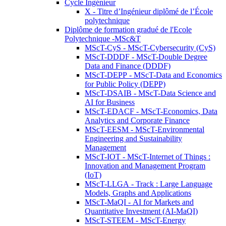
Cycle Ingénieur
X - Titre d’Ingénieur diplômé de l’École
polytechnique
Diplôme de formation gradué de l'Ecole
Polytechnique -MSc&T
MScT-CyS - MScT-Cybersecurity (CyS)
MScT-DDDF - MScT-Double Degree
Data and Finance (DDDF)
MScT-DEPP - MScT-Data and Economics
for Public Policy (DEPP)
MScT-DSAIB - MScT-Data Science and
AI for Business
MScT-EDACF - MScT-Economics, Data
Analytics and Corporate Finance
MScT-EESM - MScT-Environmental
Engineering and Sustainability
Management
MScT-IOT - MScT-Internet of Things :
Innovation and Management Program
(IoT)
MScT-LLGA - Track : Large Language
Models, Graphs and Applications
MScT-MaQI - AI for Markets and
Quantitative Investment (AI-MaQI)
MScT-STEEM - MScT-Energy