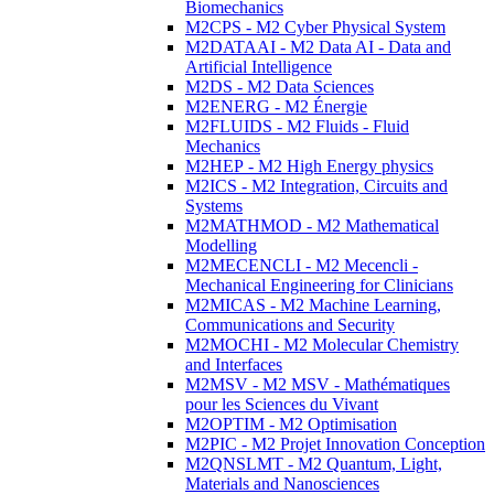
Biomechanics
M2CPS - M2 Cyber Physical System
M2DATAAI - M2 Data AI - Data and
Artificial Intelligence
M2DS - M2 Data Sciences
M2ENERG - M2 Énergie
M2FLUIDS - M2 Fluids - Fluid
Mechanics
M2HEP - M2 High Energy physics
M2ICS - M2 Integration, Circuits and
Systems
M2MATHMOD - M2 Mathematical
Modelling
M2MECENCLI - M2 Mecencli -
Mechanical Engineering for Clinicians
M2MICAS - M2 Machine Learning,
Communications and Security
M2MOCHI - M2 Molecular Chemistry
and Interfaces
M2MSV - M2 MSV - Mathématiques
pour les Sciences du Vivant
M2OPTIM - M2 Optimisation
M2PIC - M2 Projet Innovation Conception
M2QNSLMT - M2 Quantum, Light,
Materials and Nanosciences