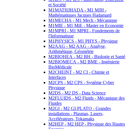
et Société
M1MATHJHADA - M1 MJH -
Mathématiques Jacques Hadamard
M1MECHA - M1 Mech - Mécanique
M1MIE - M1 MiE - Master en Economie
M1MPRI - M1 MPRI - Fondements de
l'Informatique
M1PHYSICS - M1 PHYS - Physique
M2AAG - M2 AAG - Analyse,
Arithmétique, Géométrie
M2BIOHEA - M2 BH - Biologie et Santé
M2BIOMECA - M2 BME - Ingénierie
BioMédicale
M2CHEINT - M2 CI - Chimie et
Interfaces
M2CPS - M2 CPS - Système Cyber
Physique
M2DS - M2 DS - Data Science
M2FLUIDS - M2 Fluids - Mécanique des
Fluides
M2GI - M2 GI-PLATO - Grandes
installations - Plasmas, Lasers,
Accélérateurs, Tokamaks
M2HEP - M2 HEP - Physique des Hautes