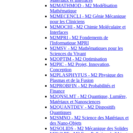
Matériaux et Interfaces
M2MATHMOD - M2 Modélisation
Mathématique
M2MECENCLI - M2 Génie Mécanique
pour les Cliniciens
M2MOCHI - M2 Chimie Moléculaire et
Interfaces
M2MPRI - M2 Fondements de
l'Informatique MPRI
M2MSV - M2 Mathématiques pour les
Sciences du Vivant
M2OPTIM - M2 Optimisation
M2PIC - M2 Projet, Innovation,
Conception
M2PLASPHYFUS - M2 Physique des
Plasmas et de la Fusion
M2PROBFIN - M2 Probabilités et
Finance
M2QNSLMT - M2 Quantique, Lumière,
Matériaux et Nanosciences
M2QUANTDEV - M2 Dispositifs
Quantiques
M2SMNO - M2 Science des Matériaux et
des Nano-Objets
M2SOLIDS - M2 Mécanique des Solides