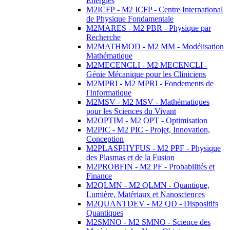
Energies
M2ICFP - M2 ICFP - Centre International
de Physique Fondamentale
M2MARES - M2 PBR - Physique par
Recherche
M2MATHMOD - M2 MM - Modélisation
Mathématique
M2MECENCLI - M2 MECENCLI -
Génie Mécanique pour les Cliniciens
M2MPRI - M2 MPRI - Fondements de
l'Informatique
M2MSV - M2 MSV - Mathématiques
pour les Sciences du Vivant
M2OPTIM - M2 OPT - Optimisation
M2PIC - M2 PIC - Projet, Innovation,
Conception
M2PLASPHYFUS - M2 PPF - Physique
des Plasmas et de la Fusion
M2PROBFIN - M2 PF - Probabilités et
Finance
M2QLMN - M2 QLMN - Quantique,
Lumière, Matériaux et Nanosciences
M2QUANTDEV - M2 QD - Dispositifs
Quantiques
M2SMNO - M2 SMNO - Science des