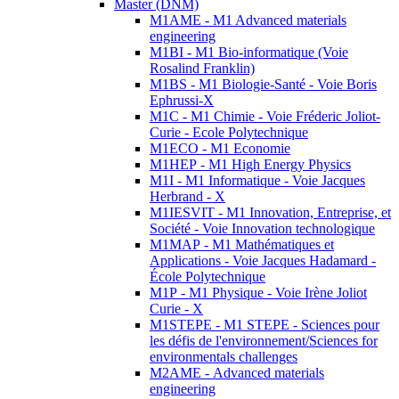
Master (DNM)
M1AME - M1 Advanced materials
engineering
M1BI - M1 Bio-informatique (Voie
Rosalind Franklin)
M1BS - M1 Biologie-Santé - Voie Boris
Ephrussi-X
M1C - M1 Chimie - Voie Fréderic Joliot-
Curie - Ecole Polytechnique
M1ECO - M1 Economie
M1HEP - M1 High Energy Physics
M1I - M1 Informatique - Voie Jacques
Herbrand - X
M1IESVIT - M1 Innovation, Entreprise, et
Société - Voie Innovation technologique
M1MAP - M1 Mathématiques et
Applications - Voie Jacques Hadamard -
École Polytechnique
M1P - M1 Physique - Voie Irène Joliot
Curie - X
M1STEPE - M1 STEPE - Sciences pour
les défis de l'environnement/Sciences for
environmentals challenges
M2AME - Advanced materials
engineering