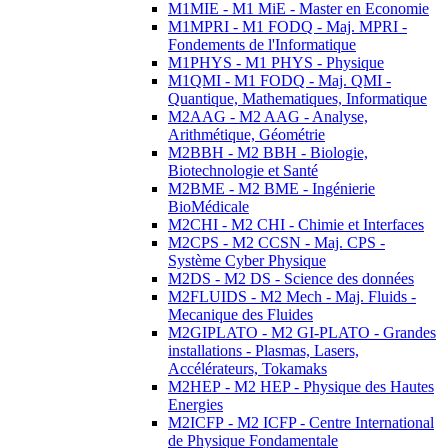
M1MIE - M1 MiE - Master en Economie
M1MPRI - M1 FODQ - Maj. MPRI -
Fondements de l'Informatique
M1PHYS - M1 PHYS - Physique
M1QMI - M1 FODQ - Maj. QMI -
Quantique, Mathematiques, Informatique
M2AAG - M2 AAG - Analyse,
Arithmétique, Géométrie
M2BBH - M2 BBH - Biologie,
Biotechnologie et Santé
M2BME - M2 BME - Ingénierie
BioMédicale
M2CHI - M2 CHI - Chimie et Interfaces
M2CPS - M2 CCSN - Maj. CPS -
Système Cyber Physique
M2DS - M2 DS - Science des données
M2FLUIDS - M2 Mech - Maj. Fluids -
Mecanique des Fluides
M2GIPLATO - M2 GI-PLATO - Grandes
installations - Plasmas, Lasers,
Accélérateurs, Tokamaks
M2HEP - M2 HEP - Physique des Hautes
Energies
M2ICFP - M2 ICFP - Centre International
de Physique Fondamentale