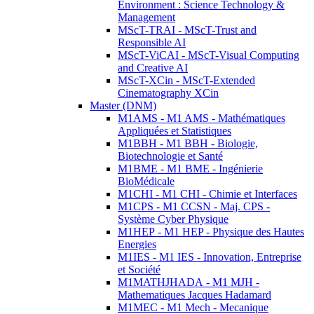
Environment : Science Technology &
Management
MScT-TRAI - MScT-Trust and
Responsible AI
MScT-ViCAI - MScT-Visual Computing
and Creative AI
MScT-XCin - MScT-Extended
Cinematography XCin
Master (DNM)
M1AMS - M1 AMS - Mathématiques
Appliquées et Statistiques
M1BBH - M1 BBH - Biologie,
Biotechnologie et Santé
M1BME - M1 BME - Ingénierie
BioMédicale
M1CHI - M1 CHI - Chimie et Interfaces
M1CPS - M1 CCSN - Maj. CPS -
Système Cyber Physique
M1HEP - M1 HEP - Physique des Hautes
Energies
M1IES - M1 IES - Innovation, Entreprise
et Société
M1MATHJHADA - M1 MJH -
Mathematiques Jacques Hadamard
M1MEC - M1 Mech - Mecanique