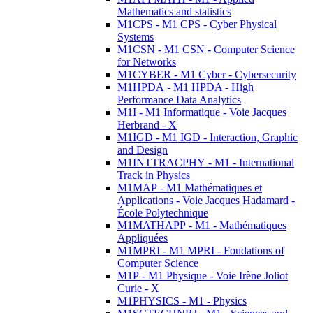
Mathematics and statistics
M1CPS - M1 CPS - Cyber Physical
Systems
M1CSN - M1 CSN - Computer Science
for Networks
M1CYBER - M1 Cyber - Cybersecurity
M1HPDA - M1 HPDA - High
Performance Data Analytics
M1I - M1 Informatique - Voie Jacques
Herbrand - X
M1IGD - M1 IGD - Interaction, Graphic
and Design
M1INTTRACPHY - M1 - International
Track in Physics
M1MAP - M1 Mathématiques et
Applications - Voie Jacques Hadamard -
École Polytechnique
M1MATHAPP - M1 - Mathématiques
Appliquées
M1MPRI - M1 MPRI - Foudations of
Computer Science
M1P - M1 Physique - Voie Irène Joliot
Curie - X
M1PHYSICS - M1 - Physics