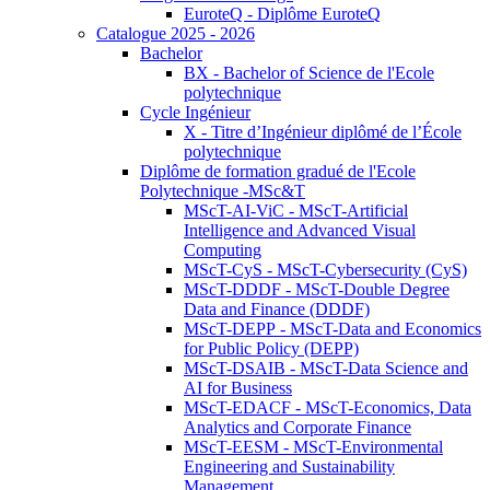
EuroteQ - Diplôme EuroteQ
Catalogue 2025 - 2026
Bachelor
BX - Bachelor of Science de l'Ecole
polytechnique
Cycle Ingénieur
X - Titre d’Ingénieur diplômé de l’École
polytechnique
Diplôme de formation gradué de l'Ecole
Polytechnique -MSc&T
MScT-AI-ViC - MScT-Artificial
Intelligence and Advanced Visual
Computing
MScT-CyS - MScT-Cybersecurity (CyS)
MScT-DDDF - MScT-Double Degree
Data and Finance (DDDF)
MScT-DEPP - MScT-Data and Economics
for Public Policy (DEPP)
MScT-DSAIB - MScT-Data Science and
AI for Business
MScT-EDACF - MScT-Economics, Data
Analytics and Corporate Finance
MScT-EESM - MScT-Environmental
Engineering and Sustainability
Management