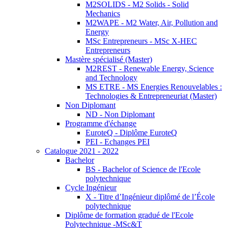
M2SOLIDS - M2 Solids - Solid
Mechanics
M2WAPE - M2 Water, Air, Pollution and
Energy
MSc Entrepreneurs - MSc X-HEC
Entrepreneurs
Mastère spécialisé (Master)
M2REST - Renewable Energy, Science
and Technology
MS ETRE - MS Energies Renouvelables :
Technologies & Entrepreneuriat (Master)
Non Diplomant
ND - Non Diplomant
Programme d'échange
EuroteQ - Diplôme EuroteQ
PEI - Echanges PEI
Catalogue 2021 - 2022
Bachelor
BS - Bachelor of Science de l'Ecole
polytechnique
Cycle Ingénieur
X - Titre d’Ingénieur diplômé de l’École
polytechnique
Diplôme de formation gradué de l'Ecole
Polytechnique -MSc&T