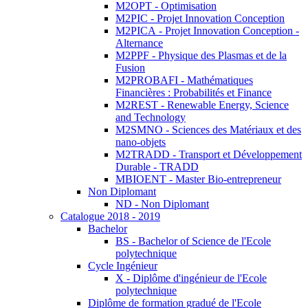
M2OPT - Optimisation
M2PIC - Projet Innovation Conception
M2PICA - Projet Innovation Conception -
Alternance
M2PPF - Physique des Plasmas et de la
Fusion
M2PROBAFI - Mathématiques
Financières : Probabilités et Finance
M2REST - Renewable Energy, Science
and Technology
M2SMNO - Sciences des Matériaux et des
nano-objets
M2TRADD - Transport et Développement
Durable - TRADD
MBIOENT - Master Bio-entrepreneur
Non Diplomant
ND - Non Diplomant
Catalogue 2018 - 2019
Bachelor
BS - Bachelor of Science de l'Ecole
polytechnique
Cycle Ingénieur
X - Diplôme d'ingénieur de l'Ecole
polytechnique
Diplôme de formation gradué de l'Ecole