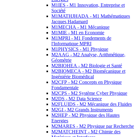
M1IES - M1 Innovation, Entreprise et
Société
M1MATHJHADA - M1 Mathématiques
Jacques Hadamard
M1MECHA - M1 Mécanique
M1MIE - M1 en Economie
M1MPRI - M1 Fondements de
l'Informatique MPRI
M1PHYSICS - M1 Physique
M2AAG - M2 Analyse, Arithmétique,
Géométrie
M2BIOHEA - M2 Biologie et Santé
M2BIOMECA - M2 Biomécanique et
Ingéniérie Biomédical
M2CFP - M2 Concepts en Physique
Fondamentale
M2CPS - M2 Système Cyber Physique
M2DS - M2 Data Science
M2FLUIDS - M2 Mécanique des Fluides
M2GI - M2 Grands Instruments
M2HEP - M2 Physique des Hautes
Energies
M2MARES - M2 Physique par Recherche
M2MATCHEINT - M2 Chimie des