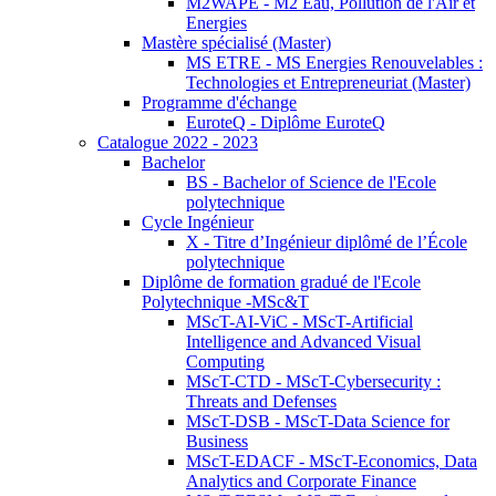
M2WAPE - M2 Eau, Pollution de l'Air et
Energies
Mastère spécialisé (Master)
MS ETRE - MS Energies Renouvelables :
Technologies et Entrepreneuriat (Master)
Programme d'échange
EuroteQ - Diplôme EuroteQ
Catalogue 2022 - 2023
Bachelor
BS - Bachelor of Science de l'Ecole
polytechnique
Cycle Ingénieur
X - Titre d’Ingénieur diplômé de l’École
polytechnique
Diplôme de formation gradué de l'Ecole
Polytechnique -MSc&T
MScT-AI-ViC - MScT-Artificial
Intelligence and Advanced Visual
Computing
MScT-CTD - MScT-Cybersecurity :
Threats and Defenses
MScT-DSB - MScT-Data Science for
Business
MScT-EDACF - MScT-Economics, Data
Analytics and Corporate Finance