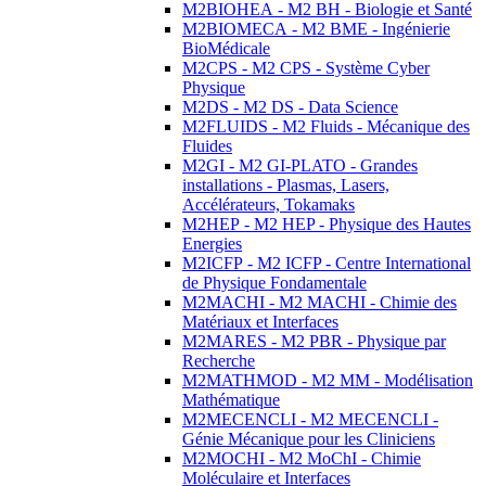
M2BIOHEA - M2 BH - Biologie et Santé
M2BIOMECA - M2 BME - Ingénierie
BioMédicale
M2CPS - M2 CPS - Système Cyber
Physique
M2DS - M2 DS - Data Science
M2FLUIDS - M2 Fluids - Mécanique des
Fluides
M2GI - M2 GI-PLATO - Grandes
installations - Plasmas, Lasers,
Accélérateurs, Tokamaks
M2HEP - M2 HEP - Physique des Hautes
Energies
M2ICFP - M2 ICFP - Centre International
de Physique Fondamentale
M2MACHI - M2 MACHI - Chimie des
Matériaux et Interfaces
M2MARES - M2 PBR - Physique par
Recherche
M2MATHMOD - M2 MM - Modélisation
Mathématique
M2MECENCLI - M2 MECENCLI -
Génie Mécanique pour les Cliniciens
M2MOCHI - M2 MoChI - Chimie
Moléculaire et Interfaces