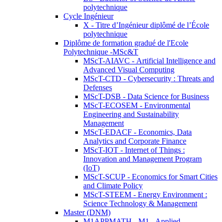
polytechnique
Cycle Ingénieur
X - Titre d’Ingénieur diplômé de l’École
polytechnique
Diplôme de formation gradué de l'Ecole
Polytechnique -MSc&T
MScT-AIAVC - Artificial Intelligence and
Advanced Visual Computing
MScT-CTD - Cybersecurity : Threats and
Defenses
MScT-DSB - Data Science for Business
MScT-ECOSEM - Environmental
Engineering and Sustainability
Management
MScT-EDACF - Economics, Data
Analytics and Corporate Finance
MScT-IOT - Internet of Things :
Innovation and Management Program
(IoT)
MScT-SCUP - Economics for Smart Cities
and Climate Policy
MScT-STEEM - Energy Environment :
Science Technology & Management
Master (DNM)
M1APPMATH - M1 - Applied