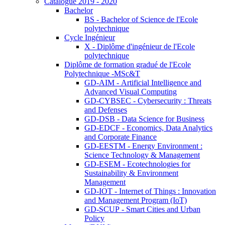
Catalogue 2019 - 2020
Bachelor
BS - Bachelor of Science de l'Ecole
polytechnique
Cycle Ingénieur
X - Diplôme d'ingénieur de l'Ecole
polytechnique
Diplôme de formation gradué de l'Ecole
Polytechnique -MSc&T
GD-AIM - Artificial Intelligence and
Advanced Visual Computing
GD-CYBSEC - Cybersecurity : Threats
and Defenses
GD-DSB - Data Science for Business
GD-EDCF - Economics, Data Analytics
and Corporate Finance
GD-EESTM - Energy Environment :
Science Technology & Management
GD-ESEM - Ecotechnologies for
Sustainability & Environment
Management
GD-IOT - Internet of Things : Innovation
and Management Program (IoT)
GD-SCUP - Smart Cities and Urban
Policy