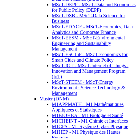
MScT-DEPP - MScT-Data and Economics
for Public Policy (DEPP)
MScT-DSB - MScT-Data Science for
Business
MScT-EDACF - MScT-Economics, Data
Analytics and Corporate Finance
MScT-EESM - MScT-Environmental
Engineering and Sustainability
Management
MScT-ESCLiP - MScT-Economics for
Smart Cities and Climate Policy
MScT-IOT - MScT-Internet of Things :
Innovation and Management Program
(IoT)
MScT-STEEM - MScT-Energy
Environment : Science Technology &
Management
Master (DNM)
M1APPMATH - M1 Mathématiques
Appliquées et Statistiques
M1BIOHEA - M1 Biologie et Santé
M1CHEINT - M1 Chimie et Interfaces
M1CPS - M1 Système Cyber Physique
M1HEP - M1 Physique des Hautes
Energies