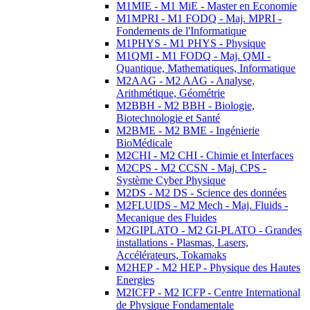
M1MIE - M1 MiE - Master en Economie
M1MPRI - M1 FODQ - Maj. MPRI -
Fondements de l'Informatique
M1PHYS - M1 PHYS - Physique
M1QMI - M1 FODQ - Maj. QMI -
Quantique, Mathematiques, Informatique
M2AAG - M2 AAG - Analyse,
Arithmétique, Géométrie
M2BBH - M2 BBH - Biologie,
Biotechnologie et Santé
M2BME - M2 BME - Ingénierie
BioMédicale
M2CHI - M2 CHI - Chimie et Interfaces
M2CPS - M2 CCSN - Maj. CPS -
Système Cyber Physique
M2DS - M2 DS - Science des données
M2FLUIDS - M2 Mech - Maj. Fluids -
Mecanique des Fluides
M2GIPLATO - M2 GI-PLATO - Grandes
installations - Plasmas, Lasers,
Accélérateurs, Tokamaks
M2HEP - M2 HEP - Physique des Hautes
Energies
M2ICFP - M2 ICFP - Centre International
de Physique Fondamentale