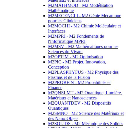
Matériaux et Interfaces
M2MATHMOD - M2 Modélisation
Mathématique
M2MECENCLI - M2 Génie Mécanique
pour les Cliniciens
M2MOCHI - M2 Chimie Moléculaire et
Interfaces
M2MPRI - M2 Fondements de
l'Informatique MPRI
M2MSV - M2 Mathématiques pour les
Sciences du Vivant
M2OPTIM - M2 Optimisation
M2PIC - M2 Projet, Innovation,
Conception
M2PLASPHYFUS - M2 Physique des
Plasmas et de la Fusion
M2PROBFIN - M2 Probabilités et
Finance
M2QNSLMT - M2 Quantique, Lumière,
Matériaux et Nanosciences
M2QUANTDEV - M2 Dispositifs
Quantiques
M2SMNO - M2 Science des Matériaux et
des Nano-Objets
M2SOLIDS - M2 Mécanique des Solides