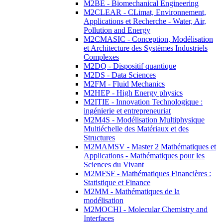
M2BE - Biomechanical Engineering
M2CLEAR - CLimat, Environnement,
Applications et Recherche - Water, Air,
Pollution and Energy
M2CMASIC - Conception, Modélisation
et Architecture des Systèmes Industriels
Complexes
M2DQ - Dispositif quantique
M2DS - Data Sciences
M2FM - Fluid Mechanics
M2HEP - High Energy physics
M2ITIE - Innovation Technologique :
ingénierie et entrepreneuriat
M2M4S - Modélisation Multiphysique
Multiéchelle des Matériaux et des
Structures
M2MAMSV - Master 2 Mathématiques et
Applications - Mathématiques pour les
Sciences du Vivant
M2MFSF - Mathématiques Financières :
Statistique et Finance
M2MM - Mathématiques de la
modélisation
M2MOCHI - Molecular Chemistry and
Interfaces