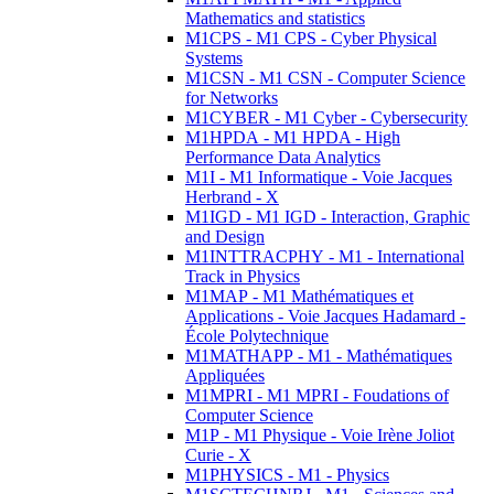
Mathematics and statistics
M1CPS - M1 CPS - Cyber Physical
Systems
M1CSN - M1 CSN - Computer Science
for Networks
M1CYBER - M1 Cyber - Cybersecurity
M1HPDA - M1 HPDA - High
Performance Data Analytics
M1I - M1 Informatique - Voie Jacques
Herbrand - X
M1IGD - M1 IGD - Interaction, Graphic
and Design
M1INTTRACPHY - M1 - International
Track in Physics
M1MAP - M1 Mathématiques et
Applications - Voie Jacques Hadamard -
École Polytechnique
M1MATHAPP - M1 - Mathématiques
Appliquées
M1MPRI - M1 MPRI - Foudations of
Computer Science
M1P - M1 Physique - Voie Irène Joliot
Curie - X
M1PHYSICS - M1 - Physics