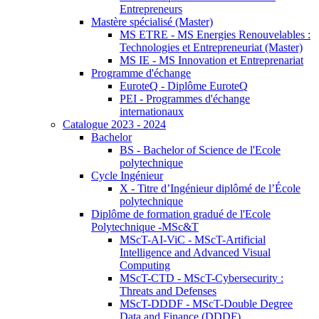
Entrepreneurs
Mastère spécialisé (Master)
MS ETRE - MS Energies Renouvelables :
Technologies et Entrepreneuriat (Master)
MS IE - MS Innovation et Entreprenariat
Programme d'échange
EuroteQ - Diplôme EuroteQ
PEI - Programmes d'échange
internationaux
Catalogue 2023 - 2024
Bachelor
BS - Bachelor of Science de l'Ecole
polytechnique
Cycle Ingénieur
X - Titre d’Ingénieur diplômé de l’École
polytechnique
Diplôme de formation gradué de l'Ecole
Polytechnique -MSc&T
MScT-AI-ViC - MScT-Artificial
Intelligence and Advanced Visual
Computing
MScT-CTD - MScT-Cybersecurity :
Threats and Defenses
MScT-DDDF - MScT-Double Degree
Data and Finance (DDDF)