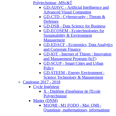
Polytechnique -MSc&T
GD-AIAVC - Artificial Intelligence and
Advanced Visual Computing
GD-CTD - Cybersecurity : Threats &
Defenses
GD-DSB - Data Science for Business
GD-ECOSEM - Ecotechnologies for
Sustainability & Environment
Management
GD-EDACF - Economics, Data Analytics
and Corporate Finance
GD-IOT - Internet of Things : Innovation
and Management Program (IoT)
GD-SCUP - Smart Cities and Urban
Policy
GD-STEEM - Energy Environment :
Science Technology & Management
Catalogue 2017 - 2018
Cycle Ingénieur
X - Diplôme d'ingénieur de l'Ecole
Polytechnique
Master (DNM)
M1QMI - M1 FODQ - Maj. QMI -
Quantique, mathematiques, informatique