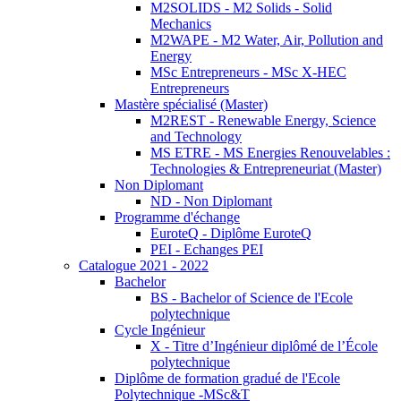
M2SOLIDS - M2 Solids - Solid
Mechanics
M2WAPE - M2 Water, Air, Pollution and
Energy
MSc Entrepreneurs - MSc X-HEC
Entrepreneurs
Mastère spécialisé (Master)
M2REST - Renewable Energy, Science
and Technology
MS ETRE - MS Energies Renouvelables :
Technologies & Entrepreneuriat (Master)
Non Diplomant
ND - Non Diplomant
Programme d'échange
EuroteQ - Diplôme EuroteQ
PEI - Echanges PEI
Catalogue 2021 - 2022
Bachelor
BS - Bachelor of Science de l'Ecole
polytechnique
Cycle Ingénieur
X - Titre d’Ingénieur diplômé de l’École
polytechnique
Diplôme de formation gradué de l'Ecole
Polytechnique -MSc&T