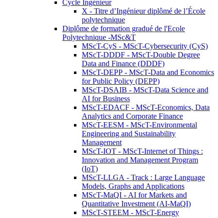
Cycle Ingénieur
X - Titre d’Ingénieur diplômé de l’École
polytechnique
Diplôme de formation gradué de l'Ecole
Polytechnique -MSc&T
MScT-CyS - MScT-Cybersecurity (CyS)
MScT-DDDF - MScT-Double Degree
Data and Finance (DDDF)
MScT-DEPP - MScT-Data and Economics
for Public Policy (DEPP)
MScT-DSAIB - MScT-Data Science and
AI for Business
MScT-EDACF - MScT-Economics, Data
Analytics and Corporate Finance
MScT-EESM - MScT-Environmental
Engineering and Sustainability
Management
MScT-IOT - MScT-Internet of Things :
Innovation and Management Program
(IoT)
MScT-LLGA - Track : Large Language
Models, Graphs and Applications
MScT-MaQI - AI for Markets and
Quantitative Investment (AI-MaQI)
MScT-STEEM - MScT-Energy