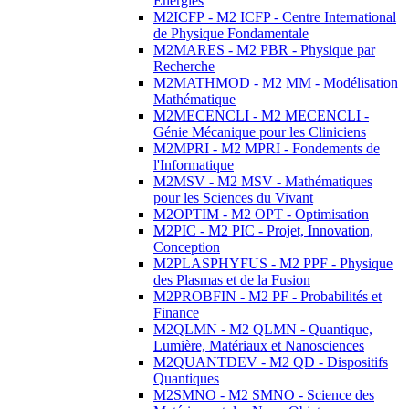
Energies
M2ICFP - M2 ICFP - Centre International
de Physique Fondamentale
M2MARES - M2 PBR - Physique par
Recherche
M2MATHMOD - M2 MM - Modélisation
Mathématique
M2MECENCLI - M2 MECENCLI -
Génie Mécanique pour les Cliniciens
M2MPRI - M2 MPRI - Fondements de
l'Informatique
M2MSV - M2 MSV - Mathématiques
pour les Sciences du Vivant
M2OPTIM - M2 OPT - Optimisation
M2PIC - M2 PIC - Projet, Innovation,
Conception
M2PLASPHYFUS - M2 PPF - Physique
des Plasmas et de la Fusion
M2PROBFIN - M2 PF - Probabilités et
Finance
M2QLMN - M2 QLMN - Quantique,
Lumière, Matériaux et Nanosciences
M2QUANTDEV - M2 QD - Dispositifs
Quantiques
M2SMNO - M2 SMNO - Science des