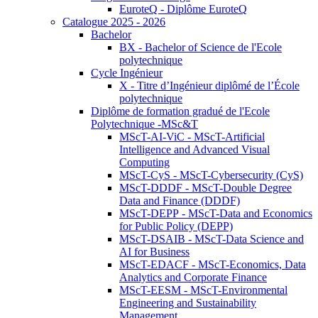
EuroteQ - Diplôme EuroteQ
Catalogue 2025 - 2026
Bachelor
BX - Bachelor of Science de l'Ecole
polytechnique
Cycle Ingénieur
X - Titre d’Ingénieur diplômé de l’École
polytechnique
Diplôme de formation gradué de l'Ecole
Polytechnique -MSc&T
MScT-AI-ViC - MScT-Artificial
Intelligence and Advanced Visual
Computing
MScT-CyS - MScT-Cybersecurity (CyS)
MScT-DDDF - MScT-Double Degree
Data and Finance (DDDF)
MScT-DEPP - MScT-Data and Economics
for Public Policy (DEPP)
MScT-DSAIB - MScT-Data Science and
AI for Business
MScT-EDACF - MScT-Economics, Data
Analytics and Corporate Finance
MScT-EESM - MScT-Environmental
Engineering and Sustainability
Management