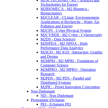
M1SCTECHNRJ - M1 - Sciences and
Technologies for Energy
M2BIOMECA - M2 Biomeca -
Biomechanics
M2CLEAR - CLimat, Environnement,
Applications et Recherche - Water, Air,
Pollution and Energy
M2CPS - Cyber Physical System
M2CYBER - M2 Cyber - Cybersecurity
M2DS - Data Sciences
M2HPDA - M2 HPDA - High
Performance Data Analytics
M2IGD - M2 IGD - Interaction, Graphic
and Design
M2MPRI - M2 MPRI - Foudations of
Computer Science
M2MPRO - M2 MPRO - Operation
Research
M2PDS - M2 PDS - Parallel and
Distributed Systems
M2PIC - Projet Innovation Conception
Non Diplomant
ND - Non Diplomant
Programme d'échange
PEI - Echanges PEI