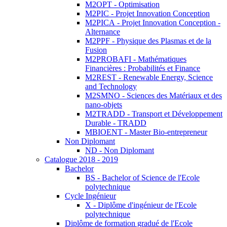
M2OPT - Optimisation
M2PIC - Projet Innovation Conception
M2PICA - Projet Innovation Conception -
Alternance
M2PPF - Physique des Plasmas et de la
Fusion
M2PROBAFI - Mathématiques
Financières : Probabilités et Finance
M2REST - Renewable Energy, Science
and Technology
M2SMNO - Sciences des Matériaux et des
nano-objets
M2TRADD - Transport et Développement
Durable - TRADD
MBIOENT - Master Bio-entrepreneur
Non Diplomant
ND - Non Diplomant
Catalogue 2018 - 2019
Bachelor
BS - Bachelor of Science de l'Ecole
polytechnique
Cycle Ingénieur
X - Diplôme d'ingénieur de l'Ecole
polytechnique
Diplôme de formation gradué de l'Ecole