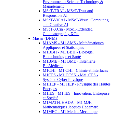
Environment : Science Technology &
Management
MScT-TRAI - MScT-Trust and
Responsible AI
MScT-ViCAI - MScT-Visual Computing
and Creative AI
MScT-XCin - MScT-Extended
Cinematography XCin
Master (DNM)
M1AMS - M1 AMS - Mathématiques
Appliquées et Statistiques
M1BBH - M1 BBH - Biologie,
Biotechnologie et Santé
M1BME - M1 BME - Ingénierie
BioMédicale
M1CHI - M1 CHI - Chimie et Interfaces
M1CPS - M1 CCSN - Maj. CPS -
Système Cyber Physique
M1HEP - M1 HEP - Physique des Hautes
Energies
M1IES - M1 IES - Innovation, Entreprise
et Société
M1MATHJHADA - M1 MJH -
Mathematiques Jacques Hadamard
M1MEC - M1 Mech - Mecanique