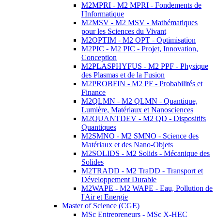
M2MPRI - M2 MPRI - Fondements de
l'Informatique
M2MSV - M2 MSV - Mathématiques
pour les Sciences du Vivant
M2OPTIM - M2 OPT - Optimisation
M2PIC - M2 PIC - Projet, Innovation,
Conception
M2PLASPHYFUS - M2 PPF - Physique
des Plasmas et de la Fusion
M2PROBFIN - M2 PF - Probabilités et
Finance
M2QLMN - M2 QLMN - Quantique,
Lumière, Matériaux et Nanosciences
M2QUANTDEV - M2 QD - Dispositifs
Quantiques
M2SMNO - M2 SMNO - Science des
Matériaux et des Nano-Objets
M2SOLIDS - M2 Solids - Mécanique des
Solides
M2TRADD - M2 TraDD - Transport et
Développement Durable
M2WAPE - M2 WAPE - Eau, Pollution de
l'Air et Energie
Master of Science (CGE)
MSc Entrepreneurs - MSc X-HEC