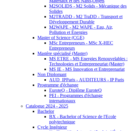
Matériaux et des Nano-Objets
M2SOLIDS - M2 Solids - Mécanique des
Solides
M2TRADD - M2 TraDD - Transport et
Développement Durable
M2WAPE - M2 WAPE - Eau, Air,
Pollution et Énergies
Master of Science (CGE)
MSc Entrepreneurs - MSc X-HEC
Entrepreneurs
Mastère spécialisé (Master)
MS ETRE - MS Energies Renouvelables :
Technologies et Entrepreneuriat (Master)
MS IE - MS Innovation et Entreprenariat
Non Diplomant
AUD_IPParis - AUDITEURS - IP Paris
Programme d'échange
EuroteQ - Diplôme EuroteQ
PEI - Programmes d'échange
internationaux
Catalogue 2024 - 2025
Bachelor
BX - Bachelor of Science de l'Ecole
polytechnique
Cycle Ingénieur