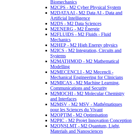
Biomechanics
M2CPS - M2 Cyber Physical System
M2DATAAI - M2 Data AI - Data and
Artificial Intelligence
M2DS - M2 Data Sciences
M2ENERG - M2 Énergie
M2FLUIDS - M2 Fluids - Fluid
Mechanics
M2HEP - M2 High Energy physics
M2ICS - M2 Integration, Circuits and
Systems
M2MATHMOD - M2 Mathematical
Modelling
M2MECENCLI - M2 Mecencli -
Mechanical Engineering for Clinicians
M2MICAS - M2 Machine Learning,
Communications and Security
M2MOCHI - M2 Molecular Chemistry
and Interfaces
M2MSV - M2 MSV - Mathématiques
pour les Sciences du Vivant
M2OPTIM - M2 Optimisation
M2PIC - M2 Projet Innovation Conception
M2QNSLMT - M2 Quantum, Light,
Materials and Nanosciences