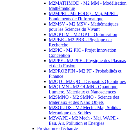
M2MATHMOD - M2 MM - Modélisation
Mathématique
M2MPRI - M2 FODQ - Maj. MPRI -
Fondements de l'Informatique
M2MSV - M2 MSV - Mathématiques
pour les Sciences du Vivant
M2OPTIM - M2 OPT - Optimisation
M2PBR - M2 PBR - Physique par
Recherche
M2PIC - M2 PIC - Projet Innovation
Conception
M2PPF - M2 PPF - Physique des Plasmas
et de la Fusion
M2PROBFIN - M2 PF - Probabilités et
Finance
M2QD - M2 QD - Dispositifs Quantiques
M2QLMN - M2 QLMN - Quantique,
Lumiere, Materiaux et Nanosciences
M2SMNO - M2 SMNO - Science des
Materiaux et des Nano-Objets
M2SOLIDS - M2 Mech - Maj. Solids -
Mecanique des Solides
M2WAPE - M2 Mech - Maj. WAPE -
Eau, Air, Pollution et Energies
Programme d'échange