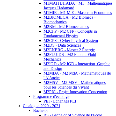
M1MATHJHADA - M1 - Mathematiques
Jacques Hadamard
M1MIE - M1 MiE - Master in Economics
M2BIOMECA - M2 Biomeca -
Biomechanics
M2BM - M2 Biomechanics
M2CFP - M2 CFP - Concepts in
Fundamental Physics
M2CPS - Cyber Physical System
M2DS - Data Sciences
M2ENERG - Master 2 Énergie
M2FLUIDS - M2 Fluids - Fluid
Mechanics
M2IGD - M2 IGD - Interaction, Graphic
and Design
M2MDA - M2 MdA - Mathématiques de
l'Aléatoire
M2MSV - M2 MSV - Mathématiques
pour les Sciences du Vivant
M2PIC - Projet Innovation Conception
Programme d'échange
PEI - Echanges PEI
Catalogue 2020 - 2021
Bachelor
BS - Bachelor of Science de l'Ecole