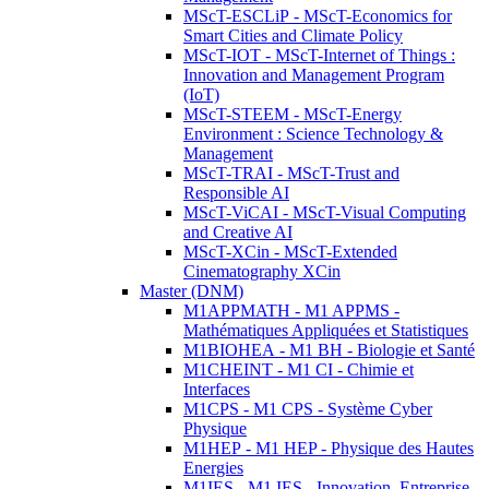
MScT-ESCLiP - MScT-Economics for
Smart Cities and Climate Policy
MScT-IOT - MScT-Internet of Things :
Innovation and Management Program
(IoT)
MScT-STEEM - MScT-Energy
Environment : Science Technology &
Management
MScT-TRAI - MScT-Trust and
Responsible AI
MScT-ViCAI - MScT-Visual Computing
and Creative AI
MScT-XCin - MScT-Extended
Cinematography XCin
Master (DNM)
M1APPMATH - M1 APPMS -
Mathématiques Appliquées et Statistiques
M1BIOHEA - M1 BH - Biologie et Santé
M1CHEINT - M1 CI - Chimie et
Interfaces
M1CPS - M1 CPS - Système Cyber
Physique
M1HEP - M1 HEP - Physique des Hautes
Energies
M1IES - M1 IES - Innovation, Entreprise