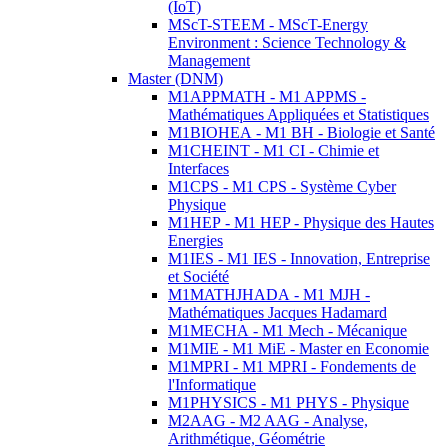
(IoT)
MScT-STEEM - MScT-Energy
Environment : Science Technology &
Management
Master (DNM)
M1APPMATH - M1 APPMS -
Mathématiques Appliquées et Statistiques
M1BIOHEA - M1 BH - Biologie et Santé
M1CHEINT - M1 CI - Chimie et
Interfaces
M1CPS - M1 CPS - Système Cyber
Physique
M1HEP - M1 HEP - Physique des Hautes
Energies
M1IES - M1 IES - Innovation, Entreprise
et Société
M1MATHJHADA - M1 MJH -
Mathématiques Jacques Hadamard
M1MECHA - M1 Mech - Mécanique
M1MIE - M1 MiE - Master en Economie
M1MPRI - M1 MPRI - Fondements de
l'Informatique
M1PHYSICS - M1 PHYS - Physique
M2AAG - M2 AAG - Analyse,
Arithmétique, Géométrie