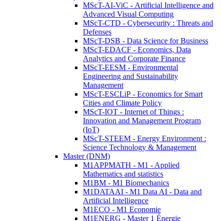
MScT-AI-ViC - Artificial Intelligence and
Advanced Visual Computing
MScT-CTD - Cybersecurity : Threats and
Defenses
MScT-DSB - Data Science for Business
MScT-EDACF - Economics, Data
Analytics and Corporate Finance
MScT-EESM - Environmental
Engineering and Sustainability
Management
MScT-ESCLiP - Economics for Smart
Cities and Climate Policy
MScT-IOT - Internet of Things :
Innovation and Management Program
(IoT)
MScT-STEEM - Energy Environment :
Science Technology & Management
Master (DNM)
M1APPMATH - M1 - Applied
Mathematics and statistics
M1BM - M1 Biomechanics
M1DATAAI - M1 Data AI - Data and
Artificial Intelligence
M1ECO - M1 Economie
M1ENERG - Master 1 Énergie