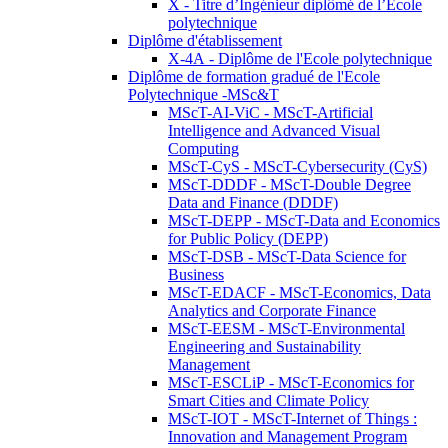
X - Titre d’Ingénieur diplômé de l’École
polytechnique
Diplôme d'établissement
X-4A - Diplôme de l'Ecole polytechnique
Diplôme de formation gradué de l'Ecole
Polytechnique -MSc&T
MScT-AI-ViC - MScT-Artificial
Intelligence and Advanced Visual
Computing
MScT-CyS - MScT-Cybersecurity (CyS)
MScT-DDDF - MScT-Double Degree
Data and Finance (DDDF)
MScT-DEPP - MScT-Data and Economics
for Public Policy (DEPP)
MScT-DSB - MScT-Data Science for
Business
MScT-EDACF - MScT-Economics, Data
Analytics and Corporate Finance
MScT-EESM - MScT-Environmental
Engineering and Sustainability
Management
MScT-ESCLiP - MScT-Economics for
Smart Cities and Climate Policy
MScT-IOT - MScT-Internet of Things :
Innovation and Management Program