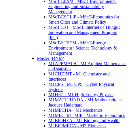
MScT-EESM - MScT-Environmental
Engineering and Sustainability
Management
MScT-ESCLiP - MScT-Economics for
Smart Cities and Climate Policy
MScT-IOT - MScT-Internet of Things :
Innovation and Management Program
(IoT)
MScT-STEEM - MScT-Energy
Environment : Science Technology &
Management
Master (DNM)
M1APPMATH - M1 Applied Mathematics
and statistics
M1CHEINT - M1 Chemistry and
Interfaces
M1CPS - M1 CPS - Cyber Physical
Systems
M1HEP - M1 High Energy Physics
M1MATHJHADA - M1 Mathematiques
Jacques Hadamard
M1MECHA - M1 Mechanics
M1MIE - M1 MIE - Master in Economics
M2BIOHEA - M2 Biology and Health
M2BIOMECA - M2 Biomeca -