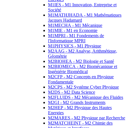
M1IES - M1 Innovation, Entreprise et
Société
M1MATHJHADA - M1 Mathématiques
Jacques Hadamard
M1MECHA - M1 Mécanique
M1MIE - M1 en Economie
M1MPRI - M1 Fondements de
l'Informatique MPRI
M1PHYSICS - M1 Physique
M2AAG - M2 Analyse, Arithmétique,
Géométrie
M2BIOHEA - M2 Biologie et Santé
M2BIOMECA - M2 Biomécanique et
Ingéniérie Biomédical
M2CFP - M2 Concepts en Physique
Fondamentale
M2CPS - M2 Système Cyber Physique
M2DS - M2 Data Science
M2FLUIDS - M2 Mécanique des Fluides
M2GI - M2 Grands Instruments
M2HEP - M2 Physique des Hautes
Energies
M2MARES - M2 Physique par Recherche
M2MATCHEINT - M2 Chimie des