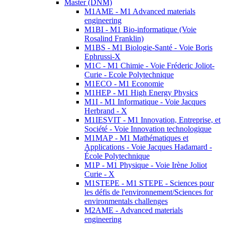
Master (DNM)
M1AME - M1 Advanced materials
engineering
M1BI - M1 Bio-informatique (Voie
Rosalind Franklin)
M1BS - M1 Biologie-Santé - Voie Boris
Ephrussi-X
M1C - M1 Chimie - Voie Fréderic Joliot-
Curie - Ecole Polytechnique
M1ECO - M1 Economie
M1HEP - M1 High Energy Physics
M1I - M1 Informatique - Voie Jacques
Herbrand - X
M1IESVIT - M1 Innovation, Entreprise, et
Société - Voie Innovation technologique
M1MAP - M1 Mathématiques et
Applications - Voie Jacques Hadamard -
École Polytechnique
M1P - M1 Physique - Voie Irène Joliot
Curie - X
M1STEPE - M1 STEPE - Sciences pour
les défis de l'environnement/Sciences for
environmentals challenges
M2AME - Advanced materials
engineering