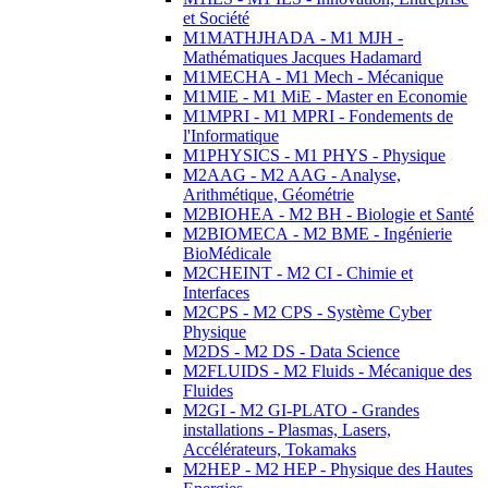
et Société
M1MATHJHADA - M1 MJH -
Mathématiques Jacques Hadamard
M1MECHA - M1 Mech - Mécanique
M1MIE - M1 MiE - Master en Economie
M1MPRI - M1 MPRI - Fondements de
l'Informatique
M1PHYSICS - M1 PHYS - Physique
M2AAG - M2 AAG - Analyse,
Arithmétique, Géométrie
M2BIOHEA - M2 BH - Biologie et Santé
M2BIOMECA - M2 BME - Ingénierie
BioMédicale
M2CHEINT - M2 CI - Chimie et
Interfaces
M2CPS - M2 CPS - Système Cyber
Physique
M2DS - M2 DS - Data Science
M2FLUIDS - M2 Fluids - Mécanique des
Fluides
M2GI - M2 GI-PLATO - Grandes
installations - Plasmas, Lasers,
Accélérateurs, Tokamaks
M2HEP - M2 HEP - Physique des Hautes