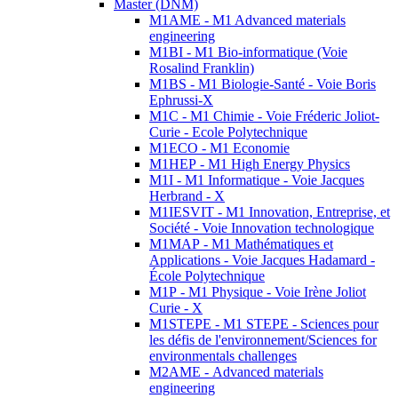
Master (DNM)
M1AME - M1 Advanced materials
engineering
M1BI - M1 Bio-informatique (Voie
Rosalind Franklin)
M1BS - M1 Biologie-Santé - Voie Boris
Ephrussi-X
M1C - M1 Chimie - Voie Fréderic Joliot-
Curie - Ecole Polytechnique
M1ECO - M1 Economie
M1HEP - M1 High Energy Physics
M1I - M1 Informatique - Voie Jacques
Herbrand - X
M1IESVIT - M1 Innovation, Entreprise, et
Société - Voie Innovation technologique
M1MAP - M1 Mathématiques et
Applications - Voie Jacques Hadamard -
École Polytechnique
M1P - M1 Physique - Voie Irène Joliot
Curie - X
M1STEPE - M1 STEPE - Sciences pour
les défis de l'environnement/Sciences for
environmentals challenges
M2AME - Advanced materials
engineering