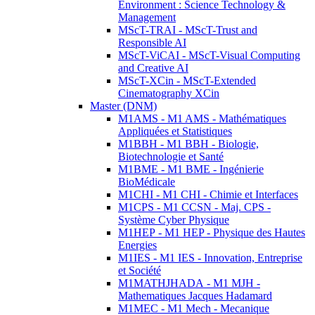
Environment : Science Technology &
Management
MScT-TRAI - MScT-Trust and
Responsible AI
MScT-ViCAI - MScT-Visual Computing
and Creative AI
MScT-XCin - MScT-Extended
Cinematography XCin
Master (DNM)
M1AMS - M1 AMS - Mathématiques
Appliquées et Statistiques
M1BBH - M1 BBH - Biologie,
Biotechnologie et Santé
M1BME - M1 BME - Ingénierie
BioMédicale
M1CHI - M1 CHI - Chimie et Interfaces
M1CPS - M1 CCSN - Maj. CPS -
Système Cyber Physique
M1HEP - M1 HEP - Physique des Hautes
Energies
M1IES - M1 IES - Innovation, Entreprise
et Société
M1MATHJHADA - M1 MJH -
Mathematiques Jacques Hadamard
M1MEC - M1 Mech - Mecanique