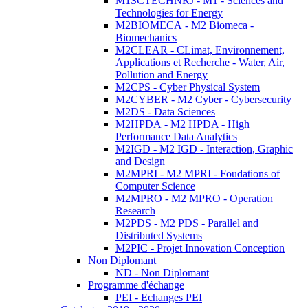
M1SCTECHNRJ - M1 - Sciences and
Technologies for Energy
M2BIOMECA - M2 Biomeca -
Biomechanics
M2CLEAR - CLimat, Environnement,
Applications et Recherche - Water, Air,
Pollution and Energy
M2CPS - Cyber Physical System
M2CYBER - M2 Cyber - Cybersecurity
M2DS - Data Sciences
M2HPDA - M2 HPDA - High
Performance Data Analytics
M2IGD - M2 IGD - Interaction, Graphic
and Design
M2MPRI - M2 MPRI - Foudations of
Computer Science
M2MPRO - M2 MPRO - Operation
Research
M2PDS - M2 PDS - Parallel and
Distributed Systems
M2PIC - Projet Innovation Conception
Non Diplomant
ND - Non Diplomant
Programme d'échange
PEI - Echanges PEI