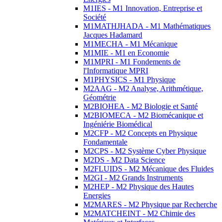
M1IES - M1 Innovation, Entreprise et
Société
M1MATHJHADA - M1 Mathématiques
Jacques Hadamard
M1MECHA - M1 Mécanique
M1MIE - M1 en Economie
M1MPRI - M1 Fondements de
l'Informatique MPRI
M1PHYSICS - M1 Physique
M2AAG - M2 Analyse, Arithmétique,
Géométrie
M2BIOHEA - M2 Biologie et Santé
M2BIOMECA - M2 Biomécanique et
Ingéniérie Biomédical
M2CFP - M2 Concepts en Physique
Fondamentale
M2CPS - M2 Système Cyber Physique
M2DS - M2 Data Science
M2FLUIDS - M2 Mécanique des Fluides
M2GI - M2 Grands Instruments
M2HEP - M2 Physique des Hautes
Energies
M2MARES - M2 Physique par Recherche
M2MATCHEINT - M2 Chimie des