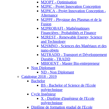
M2OPT - Optimisation
M2PIC - Projet Innovation Conception
M2PICA - Projet Innovation Conception -
Alternance
M2PPF - Physique des Plasmas et de la
Fusion
M2PROBAFI - Mathématiques
Financières : Probabilités et Finance
M2REST - Renewable Energy, Science
and Technology
M2SMNO - Sciences des Matériaux et des
nano-objets
M2TRADD - Transport et Développement
Durable - TRADD
MBIOENT - Master Bio-entrepreneur
Non Diplomant
ND - Non Diplomant
Catalogue 2018 - 2019
Bachelor
BS - Bachelor of Science de l'Ecole
polytechnique
Cycle Ingénieur
X - Diplôme d'ingénieur de l'Ecole
polytechnique
Diplôme de formation gradué de l'Ecole