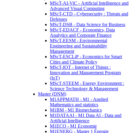
MScT-AI-ViC - Artificial Intelligence and
Advanced Visual Computing
MScT-CTD - Cybersecurity : Threats and
Defenses
MScT-DSB - Data Science for Business
MScT-EDACF - Economics, Data
Analytics and Corporate Finance
MScT-EESM - Environmental
Engineering and Sustainability
Management
MScT-ESCLiP - Economics for Smart
Cities and Climate Policy
MScT-IOT - Internet of Things :
Innovation and Management Program
(IoT)
MScT-STEEM - Energy Environment :
Science Technology & Management
Master (DNM)
M1APPMATH - M1 - Applied
Mathematics and statistics
M1BM - M1 Biomechanics
M1DATAAI - M1 Data AI - Data and
Artificial Intelligence
M1ECO - M1 Economie
M1ENERG - Master 1 Énergie