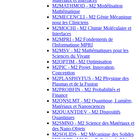
Matériaux et Interfaces
M2MATHMOD - M2 Modélisation
Mathématique
M2MECENCLI - M2 Génie Mécanique
pour les Cliniciens
M2MOCHI - M2 Chimie Moléculaire et
Interfaces
M2MPRI - M2 Fondements de
l'Informatique MPRI
M2MSV - M2 Mathématiques pour les
Sciences du Vivant
M2OPTIM - M2 Optimisation
M2PIC - M2 Projet, Innovation,
Conception
M2PLASPHYFUS - M2 Physique des
Plasmas et de la Fusion
M2PROBFIN - M2 Probabilités et
Finance
M2QNSLMT - M2 Quantique, Lumière,
Matériaux et Nanosciences
M2QUANTDEV - M2 Dispositifs
Quantiques
M2SMNO - M2 Science des Matériaux et
des Nano-Objets
M2SOLIDS - M2 Mécanique des Solides