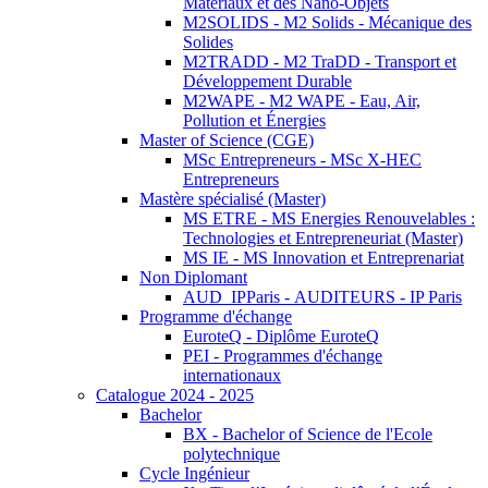
Matériaux et des Nano-Objets
M2SOLIDS - M2 Solids - Mécanique des
Solides
M2TRADD - M2 TraDD - Transport et
Développement Durable
M2WAPE - M2 WAPE - Eau, Air,
Pollution et Énergies
Master of Science (CGE)
MSc Entrepreneurs - MSc X-HEC
Entrepreneurs
Mastère spécialisé (Master)
MS ETRE - MS Energies Renouvelables :
Technologies et Entrepreneuriat (Master)
MS IE - MS Innovation et Entreprenariat
Non Diplomant
AUD_IPParis - AUDITEURS - IP Paris
Programme d'échange
EuroteQ - Diplôme EuroteQ
PEI - Programmes d'échange
internationaux
Catalogue 2024 - 2025
Bachelor
BX - Bachelor of Science de l'Ecole
polytechnique
Cycle Ingénieur