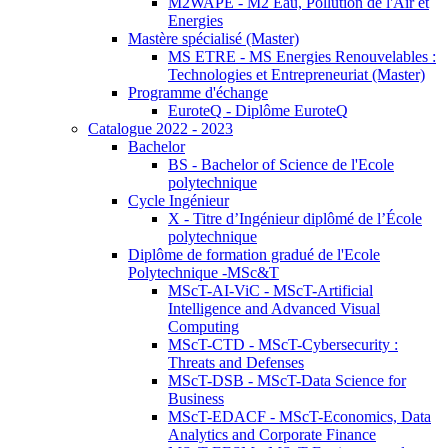
M2WAPE - M2 Eau, Pollution de l'Air et
Energies
Mastère spécialisé (Master)
MS ETRE - MS Energies Renouvelables :
Technologies et Entrepreneuriat (Master)
Programme d'échange
EuroteQ - Diplôme EuroteQ
Catalogue 2022 - 2023
Bachelor
BS - Bachelor of Science de l'Ecole
polytechnique
Cycle Ingénieur
X - Titre d’Ingénieur diplômé de l’École
polytechnique
Diplôme de formation gradué de l'Ecole
Polytechnique -MSc&T
MScT-AI-ViC - MScT-Artificial
Intelligence and Advanced Visual
Computing
MScT-CTD - MScT-Cybersecurity :
Threats and Defenses
MScT-DSB - MScT-Data Science for
Business
MScT-EDACF - MScT-Economics, Data
Analytics and Corporate Finance