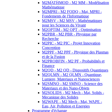
M2MATHMOD - M2 MM - Modélisation
Mathématique
M2MPRI - M2 FODQ - Maj. MPRI -
Fondements de l'Informatique
M2MSV - M2 MSV - Mathématiques
pour les Sciences du Vivant
M2OPTIM - M2 OPT - Optimisation
M2PBR - M2 PBR - Physique par
Recherche
M2PIC - M2 PIC - Projet Innovation
Conception
M2PPF - M2 PPF - Physique des Plasmas
et de la Fusion
M2PROBFIN - M2 PF - Probabilités et
Finance
M2QD - M2 QD - Dispositifs Quantiques
M2QLMN - M2 QLMN - Quantique,
Lumiere, Materiaux et Nanosciences
M2SMNO - M2 SMNO - Science des
Materiaux et des Nano-Objets
M2SOLIDS - M2 Mech - Maj. Solids -
Mecanique des Solides
M2WAPE - M2 Mech - Maj. WAPE -
Eau, Air, Pollution et Energies
Programme d'échange