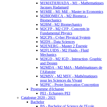
M1MATHJHADA - M1 - Mathematiques
Jacques Hadamard
M1MIE - M1 MiE - Master in Economics
M2BIOMECA - M2 Biomeca -
Biomechanics
M2BM - M2 Biomechanics
M2CFP - M2 CFP - Concepts in
Fundamental Physics
M2CPS - Cyber Physical System
M2DS - Data Sciences
M2ENERG - Master 2 Énergie
M2FLUIDS - M2 Fluids - Fluid
Mechanics
M2IGD - M2 IGD - Interaction, Graphic
and Design
M2MDA - M2 MdA - Mathématiques de
l'Aléatoire
M2MSV - M2 MSV - Mathématiques
pour les Sciences du Vivant
M2PIC - Projet Innovation Conception
Programme d'échange
PEI - Echanges PEI
Catalogue 2020 - 2021
Bachelor
BS - Bachelor of Science de l'Ecole