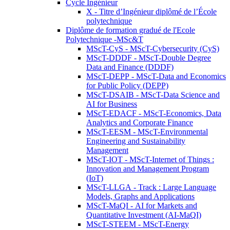
Cycle Ingénieur
X - Titre d’Ingénieur diplômé de l’École
polytechnique
Diplôme de formation gradué de l'Ecole
Polytechnique -MSc&T
MScT-CyS - MScT-Cybersecurity (CyS)
MScT-DDDF - MScT-Double Degree
Data and Finance (DDDF)
MScT-DEPP - MScT-Data and Economics
for Public Policy (DEPP)
MScT-DSAIB - MScT-Data Science and
AI for Business
MScT-EDACF - MScT-Economics, Data
Analytics and Corporate Finance
MScT-EESM - MScT-Environmental
Engineering and Sustainability
Management
MScT-IOT - MScT-Internet of Things :
Innovation and Management Program
(IoT)
MScT-LLGA - Track : Large Language
Models, Graphs and Applications
MScT-MaQI - AI for Markets and
Quantitative Investment (AI-MaQI)
MScT-STEEM - MScT-Energy