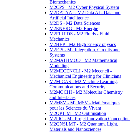
Biomechanics
M2CPS - M2 Cyber Physical System
M2DATAAI - M2 Data AI - Data and
Artificial Intelligence
M2DS - M2 Data Sciences
M2ENERG - M2 Énergie
M2FLUIDS - M2 Fluids - Fluid
Mechanics
M2HEP - M2 High Energy physics
M2ICS - M2 Integration, Circuits and
Systems
M2MATHMOD - M2 Mathematical
Modelling
M2MECENCLI - M2 Mecencli -
Mechanical Engineering for Clinicians
M2MICAS - M2 Machine Learning,
Communications and Security
M2MOCHI - M2 Molecular Chemistry
and Interfaces
M2MSV - M2 MSV - Mathématiques
pour les Sciences du Vivant
M2OPTIM - M2 Optimisation
M2PIC - M2 Projet Innovation Conception
M2QNSLMT - M2 Quantum, Light,
Materials and Nanosciences