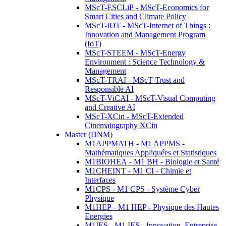
MScT-ESCLiP - MScT-Economics for
Smart Cities and Climate Policy
MScT-IOT - MScT-Internet of Things :
Innovation and Management Program
(IoT)
MScT-STEEM - MScT-Energy
Environment : Science Technology &
Management
MScT-TRAI - MScT-Trust and
Responsible AI
MScT-ViCAI - MScT-Visual Computing
and Creative AI
MScT-XCin - MScT-Extended
Cinematography XCin
Master (DNM)
M1APPMATH - M1 APPMS -
Mathématiques Appliquées et Statistiques
M1BIOHEA - M1 BH - Biologie et Santé
M1CHEINT - M1 CI - Chimie et
Interfaces
M1CPS - M1 CPS - Système Cyber
Physique
M1HEP - M1 HEP - Physique des Hautes
Energies
M1IES - M1 IES - Innovation, Entreprise