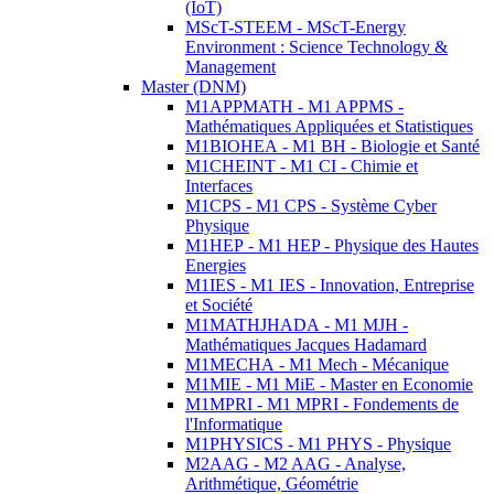
(IoT)
MScT-STEEM - MScT-Energy
Environment : Science Technology &
Management
Master (DNM)
M1APPMATH - M1 APPMS -
Mathématiques Appliquées et Statistiques
M1BIOHEA - M1 BH - Biologie et Santé
M1CHEINT - M1 CI - Chimie et
Interfaces
M1CPS - M1 CPS - Système Cyber
Physique
M1HEP - M1 HEP - Physique des Hautes
Energies
M1IES - M1 IES - Innovation, Entreprise
et Société
M1MATHJHADA - M1 MJH -
Mathématiques Jacques Hadamard
M1MECHA - M1 Mech - Mécanique
M1MIE - M1 MiE - Master en Economie
M1MPRI - M1 MPRI - Fondements de
l'Informatique
M1PHYSICS - M1 PHYS - Physique
M2AAG - M2 AAG - Analyse,
Arithmétique, Géométrie