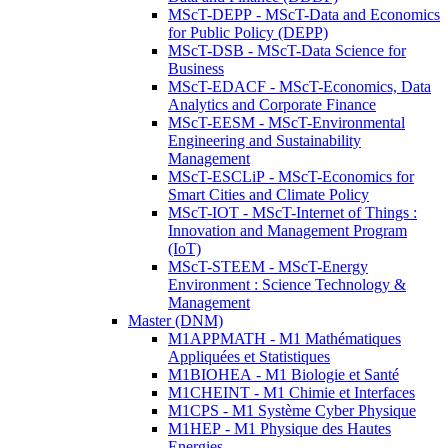
MScT-DEPP - MScT-Data and Economics
for Public Policy (DEPP)
MScT-DSB - MScT-Data Science for
Business
MScT-EDACF - MScT-Economics, Data
Analytics and Corporate Finance
MScT-EESM - MScT-Environmental
Engineering and Sustainability
Management
MScT-ESCLiP - MScT-Economics for
Smart Cities and Climate Policy
MScT-IOT - MScT-Internet of Things :
Innovation and Management Program
(IoT)
MScT-STEEM - MScT-Energy
Environment : Science Technology &
Management
Master (DNM)
M1APPMATH - M1 Mathématiques
Appliquées et Statistiques
M1BIOHEA - M1 Biologie et Santé
M1CHEINT - M1 Chimie et Interfaces
M1CPS - M1 Système Cyber Physique
M1HEP - M1 Physique des Hautes
Energies