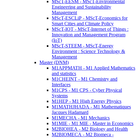
MScT-EESM - MScT-Environmental
Engineering and Sustainability
Management
MScT-ESCLiP - MScT-Economics for
Smart Cities and Climate Policy
MScT-IOT - MScT-Internet of Things :
Innovation and Management Program
(IoT)
MScT-STEEM - MScT-Energy
Environment : Science Technology &
Management
Master (DNM)
M1APPMATH - M1 Applied Mathematics
and statistics
M1CHEINT - M1 Chemistry and
Interfaces
M1CPS - M1 CPS - Cyber Physical
Systems
M1HEP - M1 High Energy Physics
M1MATHJHADA - M1 Mathematiques
Jacques Hadamard
M1MECHA - M1 Mechanics
M1MIE - M1 MIE - Master in Economics
M2BIOHEA - M2 Biology and Health
M2BIOMECA - M2 Biomeca -