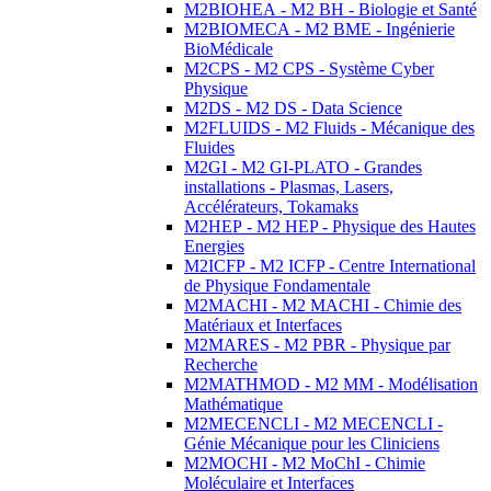
M2BIOHEA - M2 BH - Biologie et Santé
M2BIOMECA - M2 BME - Ingénierie
BioMédicale
M2CPS - M2 CPS - Système Cyber
Physique
M2DS - M2 DS - Data Science
M2FLUIDS - M2 Fluids - Mécanique des
Fluides
M2GI - M2 GI-PLATO - Grandes
installations - Plasmas, Lasers,
Accélérateurs, Tokamaks
M2HEP - M2 HEP - Physique des Hautes
Energies
M2ICFP - M2 ICFP - Centre International
de Physique Fondamentale
M2MACHI - M2 MACHI - Chimie des
Matériaux et Interfaces
M2MARES - M2 PBR - Physique par
Recherche
M2MATHMOD - M2 MM - Modélisation
Mathématique
M2MECENCLI - M2 MECENCLI -
Génie Mécanique pour les Cliniciens
M2MOCHI - M2 MoChI - Chimie
Moléculaire et Interfaces