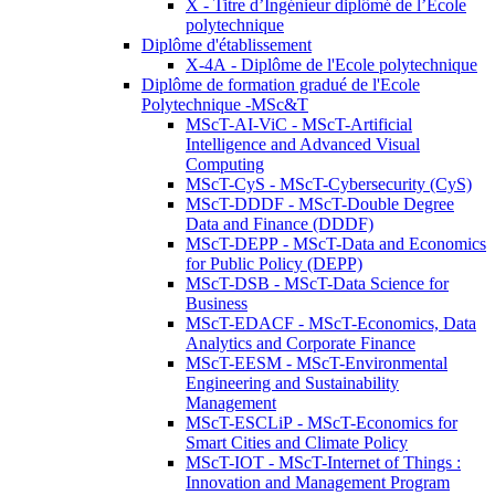
X - Titre d’Ingénieur diplômé de l’École
polytechnique
Diplôme d'établissement
X-4A - Diplôme de l'Ecole polytechnique
Diplôme de formation gradué de l'Ecole
Polytechnique -MSc&T
MScT-AI-ViC - MScT-Artificial
Intelligence and Advanced Visual
Computing
MScT-CyS - MScT-Cybersecurity (CyS)
MScT-DDDF - MScT-Double Degree
Data and Finance (DDDF)
MScT-DEPP - MScT-Data and Economics
for Public Policy (DEPP)
MScT-DSB - MScT-Data Science for
Business
MScT-EDACF - MScT-Economics, Data
Analytics and Corporate Finance
MScT-EESM - MScT-Environmental
Engineering and Sustainability
Management
MScT-ESCLiP - MScT-Economics for
Smart Cities and Climate Policy
MScT-IOT - MScT-Internet of Things :
Innovation and Management Program