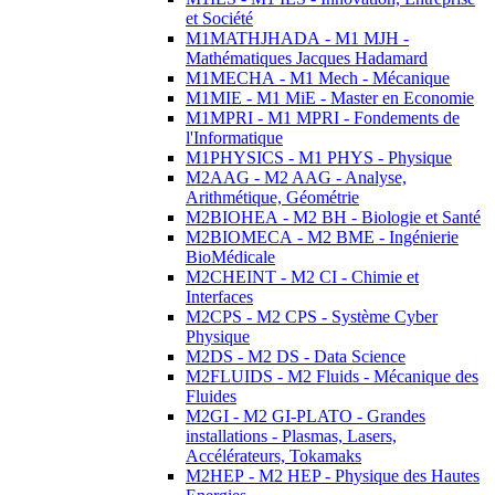
et Société
M1MATHJHADA - M1 MJH -
Mathématiques Jacques Hadamard
M1MECHA - M1 Mech - Mécanique
M1MIE - M1 MiE - Master en Economie
M1MPRI - M1 MPRI - Fondements de
l'Informatique
M1PHYSICS - M1 PHYS - Physique
M2AAG - M2 AAG - Analyse,
Arithmétique, Géométrie
M2BIOHEA - M2 BH - Biologie et Santé
M2BIOMECA - M2 BME - Ingénierie
BioMédicale
M2CHEINT - M2 CI - Chimie et
Interfaces
M2CPS - M2 CPS - Système Cyber
Physique
M2DS - M2 DS - Data Science
M2FLUIDS - M2 Fluids - Mécanique des
Fluides
M2GI - M2 GI-PLATO - Grandes
installations - Plasmas, Lasers,
Accélérateurs, Tokamaks
M2HEP - M2 HEP - Physique des Hautes