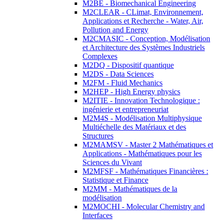
M2BE - Biomechanical Engineering
M2CLEAR - CLimat, Environnement,
Applications et Recherche - Water, Air,
Pollution and Energy
M2CMASIC - Conception, Modélisation
et Architecture des Systèmes Industriels
Complexes
M2DQ - Dispositif quantique
M2DS - Data Sciences
M2FM - Fluid Mechanics
M2HEP - High Energy physics
M2ITIE - Innovation Technologique :
ingénierie et entrepreneuriat
M2M4S - Modélisation Multiphysique
Multiéchelle des Matériaux et des
Structures
M2MAMSV - Master 2 Mathématiques et
Applications - Mathématiques pour les
Sciences du Vivant
M2MFSF - Mathématiques Financières :
Statistique et Finance
M2MM - Mathématiques de la
modélisation
M2MOCHI - Molecular Chemistry and
Interfaces