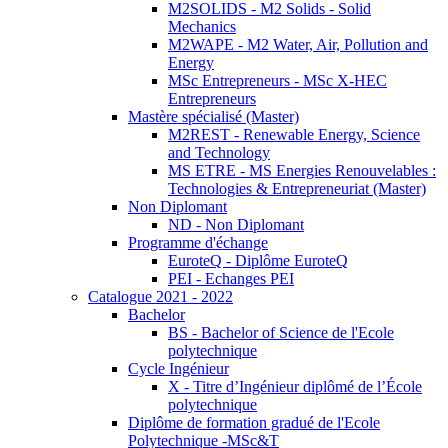
M2SOLIDS - M2 Solids - Solid
Mechanics
M2WAPE - M2 Water, Air, Pollution and
Energy
MSc Entrepreneurs - MSc X-HEC
Entrepreneurs
Mastère spécialisé (Master)
M2REST - Renewable Energy, Science
and Technology
MS ETRE - MS Energies Renouvelables :
Technologies & Entrepreneuriat (Master)
Non Diplomant
ND - Non Diplomant
Programme d'échange
EuroteQ - Diplôme EuroteQ
PEI - Echanges PEI
Catalogue 2021 - 2022
Bachelor
BS - Bachelor of Science de l'Ecole
polytechnique
Cycle Ingénieur
X - Titre d’Ingénieur diplômé de l’École
polytechnique
Diplôme de formation gradué de l'Ecole
Polytechnique -MSc&T