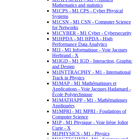
Mathematics and statistics
M1CPS - M1 CPS - Cyber Physical
Systems
M1CSN - M1 CSN - Computer Science
for Networks
M1CYBER - M1 Cyber - Cybersecurity
M1HPDA - M1 HPDA - High
Performance Data Analytics
M1I - M1 Informatique - Voie Jacques
Herbrand - X
M1IGD - M1 IGD - Interaction, Graphic
and Design
M1INTTRACPHY - M1 - International
Track in Physics
M1MAP - M1 Mathématiques et
Applications - Voie Jacques Hadamard -
École Polytechnique
M1MATHAPP - M1 - Mathématiques
Appliquées
M1MPRI - M1 MPRI - Foudations of
Computer Science
M1P - M1 Physique - Voie Irène Joliot
Curie - X
M1PHYSICS - M1 - Physics