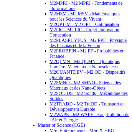
M2MPRI - M2 MPRI - Fondements de
l'Informatique
M2MSV - M2 MSV - Mathématiques
pour les Sciences du Vivant
M2OPTIM - M2 OPT - Optimisation
M2PIC - M2 PIC - Projet, Innovation,
Conception
M2PLASPHYFUS - M2 PPF - Physique
des Plasmas et de la Fusion
M2PROBFIN - M2 PF - Probabilités et
Finance
M2QLMN - M2 QLMN - Quantique,
Lumière, Matériaux et Nanosciences
M2QUANTDEV - M2 QD - Dispositifs
Quantiques
M2SMNO - M2 SMNO - Science des
Matériaux et des Nano-Objets
M2SOLIDS - M2 Solids - Mécanique des
Solides
M2TRADD - M2 TraDD - Transport et
Développement Durable
M2WAPE - M2 WAPE - Eau, Pollution de
l'Air et Energie
Master of Science (CGE)
MSc Entrepreneurs - MSc X-HEC