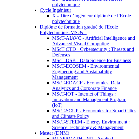
polytechnique
Cycle Ingénieur
X - Titre d’Ingénieur diplômé de l’École
polytechnique
Diplôme de formation gradué de l'Ecole
Polytechnique -MSc&T
MScT-AIAVC - Artificial Intelligence and
Advanced Visual Computing
MScT-CTD - Cybersecurity : Threats and
Defenses
MScT-DSB - Data Science for Business
MScT-ECOSEM - Environmental
Engineering and Sustainability
Management
MScT-EDACF - Economics, Data
Analytics and Corporate Finance
MScT-IOT - Internet of Things :
Innovation and Management Program
(IoT)
MScT-SCUP - Economics for Smart Cities
and Climate Policy
MScT-STEEM - Energy Environment :
Science Technology & Management
Master (DNM)
M1APPMATH - M1 - Applied