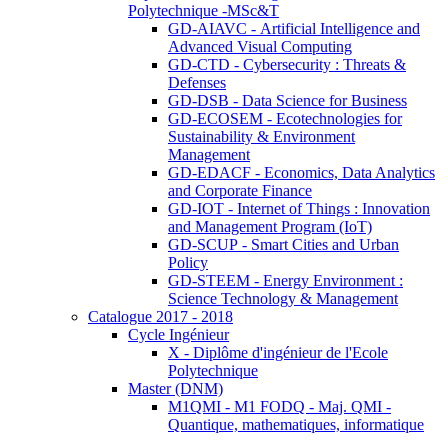
Polytechnique -MSc&T
GD-AIAVC - Artificial Intelligence and
Advanced Visual Computing
GD-CTD - Cybersecurity : Threats &
Defenses
GD-DSB - Data Science for Business
GD-ECOSEM - Ecotechnologies for
Sustainability & Environment
Management
GD-EDACF - Economics, Data Analytics
and Corporate Finance
GD-IOT - Internet of Things : Innovation
and Management Program (IoT)
GD-SCUP - Smart Cities and Urban
Policy
GD-STEEM - Energy Environment :
Science Technology & Management
Catalogue 2017 - 2018
Cycle Ingénieur
X - Diplôme d'ingénieur de l'Ecole
Polytechnique
Master (DNM)
M1QMI - M1 FODQ - Maj. QMI -
Quantique, mathematiques, informatique