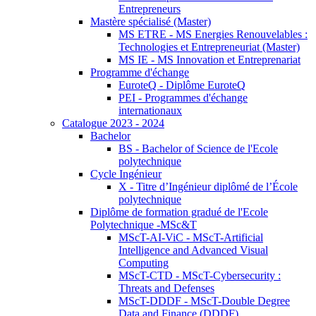
Entrepreneurs
Mastère spécialisé (Master)
MS ETRE - MS Energies Renouvelables :
Technologies et Entrepreneuriat (Master)
MS IE - MS Innovation et Entreprenariat
Programme d'échange
EuroteQ - Diplôme EuroteQ
PEI - Programmes d'échange
internationaux
Catalogue 2023 - 2024
Bachelor
BS - Bachelor of Science de l'Ecole
polytechnique
Cycle Ingénieur
X - Titre d’Ingénieur diplômé de l’École
polytechnique
Diplôme de formation gradué de l'Ecole
Polytechnique -MSc&T
MScT-AI-ViC - MScT-Artificial
Intelligence and Advanced Visual
Computing
MScT-CTD - MScT-Cybersecurity :
Threats and Defenses
MScT-DDDF - MScT-Double Degree
Data and Finance (DDDF)