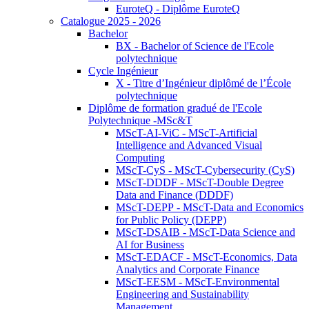
EuroteQ - Diplôme EuroteQ
Catalogue 2025 - 2026
Bachelor
BX - Bachelor of Science de l'Ecole
polytechnique
Cycle Ingénieur
X - Titre d’Ingénieur diplômé de l’École
polytechnique
Diplôme de formation gradué de l'Ecole
Polytechnique -MSc&T
MScT-AI-ViC - MScT-Artificial
Intelligence and Advanced Visual
Computing
MScT-CyS - MScT-Cybersecurity (CyS)
MScT-DDDF - MScT-Double Degree
Data and Finance (DDDF)
MScT-DEPP - MScT-Data and Economics
for Public Policy (DEPP)
MScT-DSAIB - MScT-Data Science and
AI for Business
MScT-EDACF - MScT-Economics, Data
Analytics and Corporate Finance
MScT-EESM - MScT-Environmental
Engineering and Sustainability
Management