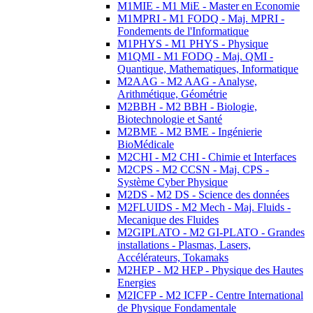
M1MIE - M1 MiE - Master en Economie
M1MPRI - M1 FODQ - Maj. MPRI -
Fondements de l'Informatique
M1PHYS - M1 PHYS - Physique
M1QMI - M1 FODQ - Maj. QMI -
Quantique, Mathematiques, Informatique
M2AAG - M2 AAG - Analyse,
Arithmétique, Géométrie
M2BBH - M2 BBH - Biologie,
Biotechnologie et Santé
M2BME - M2 BME - Ingénierie
BioMédicale
M2CHI - M2 CHI - Chimie et Interfaces
M2CPS - M2 CCSN - Maj. CPS -
Système Cyber Physique
M2DS - M2 DS - Science des données
M2FLUIDS - M2 Mech - Maj. Fluids -
Mecanique des Fluides
M2GIPLATO - M2 GI-PLATO - Grandes
installations - Plasmas, Lasers,
Accélérateurs, Tokamaks
M2HEP - M2 HEP - Physique des Hautes
Energies
M2ICFP - M2 ICFP - Centre International
de Physique Fondamentale