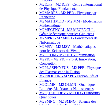
Energies
M2ICFP - M2 ICFP - Centre International
de Physique Fondamentale
M2MARES - M2 PBR - Physique par
Recherche
M2MATHMOD - M2 MM - Modélisation
Mathématique
M2MECENCLI - M2 MECENCLI -
Génie Mécanique pour les Cliniciens
M2MPRI - M2 MPRI - Fondements de
l'Informatique
M2MSV - M2 MSV - Mathématiques
pour les Sciences du Vivant
M2OPTIM - M2 OPT - Optimisation
M2PIC - M2 PIC - Projet, Innovation,
Conception
M2PLASPHYFUS - M2 PPF - Physique
des Plasmas et de la Fusion
M2PROBFIN - M2 PF - Probabilités et
Finance
M2QLMN - M2 QLMN - Quantique,
Lumière, Matériaux et Nanosciences
M2QUANTDEV - M2 QD - Dispositifs
Quantiques
M2SMNO - M2 SMNO - Science des