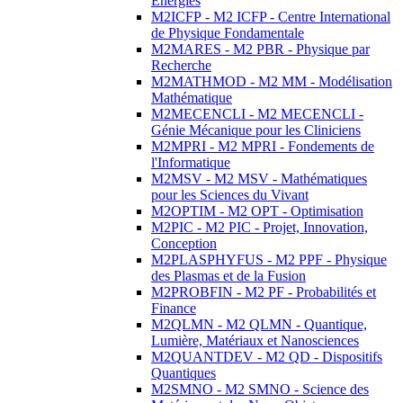
Energies
M2ICFP - M2 ICFP - Centre International
de Physique Fondamentale
M2MARES - M2 PBR - Physique par
Recherche
M2MATHMOD - M2 MM - Modélisation
Mathématique
M2MECENCLI - M2 MECENCLI -
Génie Mécanique pour les Cliniciens
M2MPRI - M2 MPRI - Fondements de
l'Informatique
M2MSV - M2 MSV - Mathématiques
pour les Sciences du Vivant
M2OPTIM - M2 OPT - Optimisation
M2PIC - M2 PIC - Projet, Innovation,
Conception
M2PLASPHYFUS - M2 PPF - Physique
des Plasmas et de la Fusion
M2PROBFIN - M2 PF - Probabilités et
Finance
M2QLMN - M2 QLMN - Quantique,
Lumière, Matériaux et Nanosciences
M2QUANTDEV - M2 QD - Dispositifs
Quantiques
M2SMNO - M2 SMNO - Science des