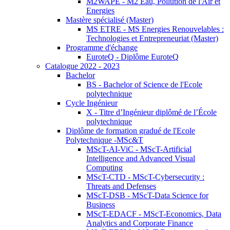
M2WAPE - M2 Eau, Pollution de l'Air et
Energies
Mastère spécialisé (Master)
MS ETRE - MS Energies Renouvelables :
Technologies et Entrepreneuriat (Master)
Programme d'échange
EuroteQ - Diplôme EuroteQ
Catalogue 2022 - 2023
Bachelor
BS - Bachelor of Science de l'Ecole
polytechnique
Cycle Ingénieur
X - Titre d’Ingénieur diplômé de l’École
polytechnique
Diplôme de formation gradué de l'Ecole
Polytechnique -MSc&T
MScT-AI-ViC - MScT-Artificial
Intelligence and Advanced Visual
Computing
MScT-CTD - MScT-Cybersecurity :
Threats and Defenses
MScT-DSB - MScT-Data Science for
Business
MScT-EDACF - MScT-Economics, Data
Analytics and Corporate Finance