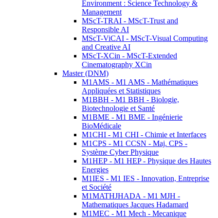
Environment : Science Technology &
Management
MScT-TRAI - MScT-Trust and
Responsible AI
MScT-ViCAI - MScT-Visual Computing
and Creative AI
MScT-XCin - MScT-Extended
Cinematography XCin
Master (DNM)
M1AMS - M1 AMS - Mathématiques
Appliquées et Statistiques
M1BBH - M1 BBH - Biologie,
Biotechnologie et Santé
M1BME - M1 BME - Ingénierie
BioMédicale
M1CHI - M1 CHI - Chimie et Interfaces
M1CPS - M1 CCSN - Maj. CPS -
Système Cyber Physique
M1HEP - M1 HEP - Physique des Hautes
Energies
M1IES - M1 IES - Innovation, Entreprise
et Société
M1MATHJHADA - M1 MJH -
Mathematiques Jacques Hadamard
M1MEC - M1 Mech - Mecanique