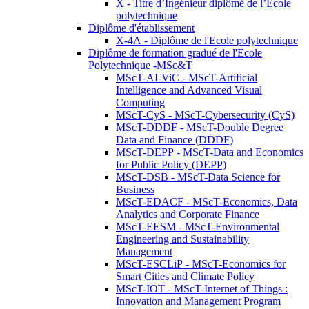
X - Titre d’Ingénieur diplômé de l’École
polytechnique
Diplôme d'établissement
X-4A - Diplôme de l'Ecole polytechnique
Diplôme de formation gradué de l'Ecole
Polytechnique -MSc&T
MScT-AI-ViC - MScT-Artificial
Intelligence and Advanced Visual
Computing
MScT-CyS - MScT-Cybersecurity (CyS)
MScT-DDDF - MScT-Double Degree
Data and Finance (DDDF)
MScT-DEPP - MScT-Data and Economics
for Public Policy (DEPP)
MScT-DSB - MScT-Data Science for
Business
MScT-EDACF - MScT-Economics, Data
Analytics and Corporate Finance
MScT-EESM - MScT-Environmental
Engineering and Sustainability
Management
MScT-ESCLiP - MScT-Economics for
Smart Cities and Climate Policy
MScT-IOT - MScT-Internet of Things :
Innovation and Management Program