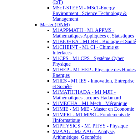
(IoT)
MScT-STEEM - MScT-Energy
Environment : Science Technology &
Management
Master (DNM)
M1APPMATH - M1 APPMS -
Mathématiques Appliquées et Statistiques
M1BIOHEA - M1 BH - Biologie et Santé
M1CHEINT - M1 CI - Chimie et
Interfaces
M1CPS - M1 CPS - Système Cyber
Physique
M1HEP - M1 HEP - Physique des Hautes
Energies
M1IES - M1 IES - Innovation, Entreprise
et Société
M1MATHJHADA - M1 MJH -
Mathématiques Jacques Hadamard
M1MECHA - M1 Mech - Mécanique
M1MIE - M1 MiE - Master en Economie
M1MPRI - M1 MPRI - Fondements de
l'Informatique
M1PHYSICS - M1 PHYS - Physique
M2AAG - M2 AAG - Analyse,
Arithmétique, Géométrie