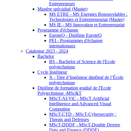
Entrepreneurs
Mastère spécialisé (Master)
MS ETRE - MS Energies Renouvelables :
Technologies et Entrepreneuriat (Master)
MS IE - MS Innovation et Entreprenariat
Programme d'échange
EuroteQ - Diplôme EuroteQ
PEI - Programmes d'échange
internationaux
Catalogue 2023 - 2024
Bachelor
BS - Bachelor of Science de l'Ecole
polytechnique
Cycle Ingénieur
X - Titre d’Ingénieur diplômé de l’École
polytechnique
Diplôme de formation gradué de l'Ecole
Polytechnique -MSc&T
MScT-AI-ViC - MScT-Artificial
Intelligence and Advanced Visual
Computing
MScT-CTD - MScT-Cybersecurity :
Threats and Defenses
MScT-DDDF - MScT-Double Degree
Data and Finance (DDDF)