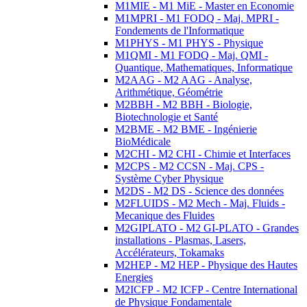
M1MIE - M1 MiE - Master en Economie
M1MPRI - M1 FODQ - Maj. MPRI -
Fondements de l'Informatique
M1PHYS - M1 PHYS - Physique
M1QMI - M1 FODQ - Maj. QMI -
Quantique, Mathematiques, Informatique
M2AAG - M2 AAG - Analyse,
Arithmétique, Géométrie
M2BBH - M2 BBH - Biologie,
Biotechnologie et Santé
M2BME - M2 BME - Ingénierie
BioMédicale
M2CHI - M2 CHI - Chimie et Interfaces
M2CPS - M2 CCSN - Maj. CPS -
Système Cyber Physique
M2DS - M2 DS - Science des données
M2FLUIDS - M2 Mech - Maj. Fluids -
Mecanique des Fluides
M2GIPLATO - M2 GI-PLATO - Grandes
installations - Plasmas, Lasers,
Accélérateurs, Tokamaks
M2HEP - M2 HEP - Physique des Hautes
Energies
M2ICFP - M2 ICFP - Centre International
de Physique Fondamentale