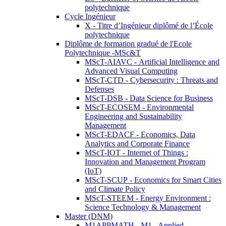
polytechnique
Cycle Ingénieur
X - Titre d’Ingénieur diplômé de l’École
polytechnique
Diplôme de formation gradué de l'Ecole
Polytechnique -MSc&T
MScT-AIAVC - Artificial Intelligence and
Advanced Visual Computing
MScT-CTD - Cybersecurity : Threats and
Defenses
MScT-DSB - Data Science for Business
MScT-ECOSEM - Environmental
Engineering and Sustainability
Management
MScT-EDACF - Economics, Data
Analytics and Corporate Finance
MScT-IOT - Internet of Things :
Innovation and Management Program
(IoT)
MScT-SCUP - Economics for Smart Cities
and Climate Policy
MScT-STEEM - Energy Environment :
Science Technology & Management
Master (DNM)
M1APPMATH - M1 - Applied