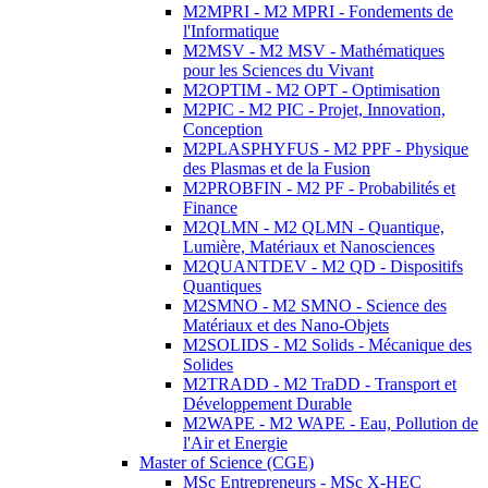
M2MPRI - M2 MPRI - Fondements de
l'Informatique
M2MSV - M2 MSV - Mathématiques
pour les Sciences du Vivant
M2OPTIM - M2 OPT - Optimisation
M2PIC - M2 PIC - Projet, Innovation,
Conception
M2PLASPHYFUS - M2 PPF - Physique
des Plasmas et de la Fusion
M2PROBFIN - M2 PF - Probabilités et
Finance
M2QLMN - M2 QLMN - Quantique,
Lumière, Matériaux et Nanosciences
M2QUANTDEV - M2 QD - Dispositifs
Quantiques
M2SMNO - M2 SMNO - Science des
Matériaux et des Nano-Objets
M2SOLIDS - M2 Solids - Mécanique des
Solides
M2TRADD - M2 TraDD - Transport et
Développement Durable
M2WAPE - M2 WAPE - Eau, Pollution de
l'Air et Energie
Master of Science (CGE)
MSc Entrepreneurs - MSc X-HEC