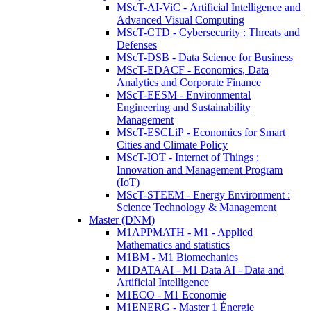
MScT-AI-ViC - Artificial Intelligence and
Advanced Visual Computing
MScT-CTD - Cybersecurity : Threats and
Defenses
MScT-DSB - Data Science for Business
MScT-EDACF - Economics, Data
Analytics and Corporate Finance
MScT-EESM - Environmental
Engineering and Sustainability
Management
MScT-ESCLiP - Economics for Smart
Cities and Climate Policy
MScT-IOT - Internet of Things :
Innovation and Management Program
(IoT)
MScT-STEEM - Energy Environment :
Science Technology & Management
Master (DNM)
M1APPMATH - M1 - Applied
Mathematics and statistics
M1BM - M1 Biomechanics
M1DATAAI - M1 Data AI - Data and
Artificial Intelligence
M1ECO - M1 Economie
M1ENERG - Master 1 Énergie