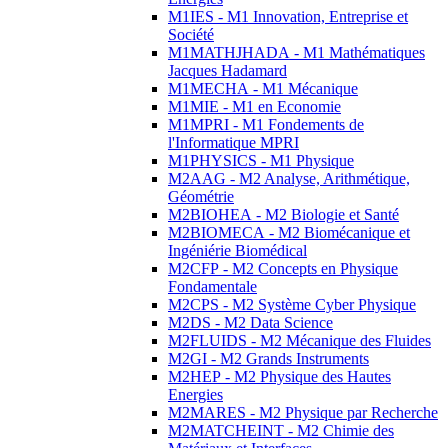
M1IES - M1 Innovation, Entreprise et
Société
M1MATHJHADA - M1 Mathématiques
Jacques Hadamard
M1MECHA - M1 Mécanique
M1MIE - M1 en Economie
M1MPRI - M1 Fondements de
l'Informatique MPRI
M1PHYSICS - M1 Physique
M2AAG - M2 Analyse, Arithmétique,
Géométrie
M2BIOHEA - M2 Biologie et Santé
M2BIOMECA - M2 Biomécanique et
Ingéniérie Biomédical
M2CFP - M2 Concepts en Physique
Fondamentale
M2CPS - M2 Système Cyber Physique
M2DS - M2 Data Science
M2FLUIDS - M2 Mécanique des Fluides
M2GI - M2 Grands Instruments
M2HEP - M2 Physique des Hautes
Energies
M2MARES - M2 Physique par Recherche
M2MATCHEINT - M2 Chimie des