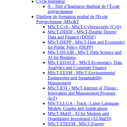
Cycle Ingénieur
X - Titre d’Ingénieur diplômé de l’École
polytechnique
Diplôme de formation gradué de l'Ecole
Polytechnique -MSc&T
MScT-CyS - MScT-Cybersecurity (CyS)
MScT-DDDF - MScT-Double Degree
Data and Finance (DDDF)
MScT-DEPP - MScT-Data and Economics
for Public Policy (DEPP)
MScT-DSAIB - MScT-Data Science and
AI for Business
MScT-EDACF - MScT-Economics, Data
Analytics and Corporate Finance
MScT-EESM - MScT-Environmental
Engineering and Sustainability
Management
MScT-IOT - MScT-Internet of Things :
Innovation and Management Program
(IoT)
MScT-LLGA - Track : Large Language
Models, Graphs and Applications
MScT-MaQI - AI for Markets and
Quantitative Investment (AI-MaQI)
MScT-STEEM - MScT-Energy