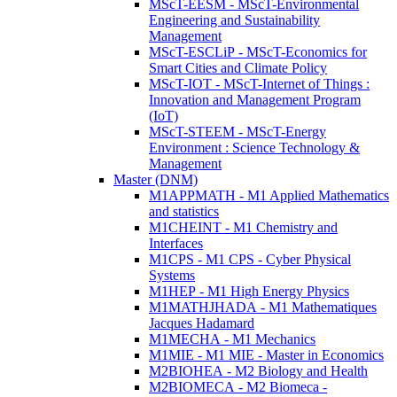
MScT-EESM - MScT-Environmental
Engineering and Sustainability
Management
MScT-ESCLiP - MScT-Economics for
Smart Cities and Climate Policy
MScT-IOT - MScT-Internet of Things :
Innovation and Management Program
(IoT)
MScT-STEEM - MScT-Energy
Environment : Science Technology &
Management
Master (DNM)
M1APPMATH - M1 Applied Mathematics
and statistics
M1CHEINT - M1 Chemistry and
Interfaces
M1CPS - M1 CPS - Cyber Physical
Systems
M1HEP - M1 High Energy Physics
M1MATHJHADA - M1 Mathematiques
Jacques Hadamard
M1MECHA - M1 Mechanics
M1MIE - M1 MIE - Master in Economics
M2BIOHEA - M2 Biology and Health
M2BIOMECA - M2 Biomeca -