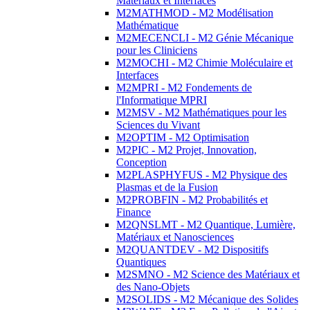
Matériaux et Interfaces
M2MATHMOD - M2 Modélisation
Mathématique
M2MECENCLI - M2 Génie Mécanique
pour les Cliniciens
M2MOCHI - M2 Chimie Moléculaire et
Interfaces
M2MPRI - M2 Fondements de
l'Informatique MPRI
M2MSV - M2 Mathématiques pour les
Sciences du Vivant
M2OPTIM - M2 Optimisation
M2PIC - M2 Projet, Innovation,
Conception
M2PLASPHYFUS - M2 Physique des
Plasmas et de la Fusion
M2PROBFIN - M2 Probabilités et
Finance
M2QNSLMT - M2 Quantique, Lumière,
Matériaux et Nanosciences
M2QUANTDEV - M2 Dispositifs
Quantiques
M2SMNO - M2 Science des Matériaux et
des Nano-Objets
M2SOLIDS - M2 Mécanique des Solides