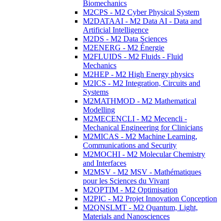
Biomechanics
M2CPS - M2 Cyber Physical System
M2DATAAI - M2 Data AI - Data and
Artificial Intelligence
M2DS - M2 Data Sciences
M2ENERG - M2 Énergie
M2FLUIDS - M2 Fluids - Fluid
Mechanics
M2HEP - M2 High Energy physics
M2ICS - M2 Integration, Circuits and
Systems
M2MATHMOD - M2 Mathematical
Modelling
M2MECENCLI - M2 Mecencli -
Mechanical Engineering for Clinicians
M2MICAS - M2 Machine Learning,
Communications and Security
M2MOCHI - M2 Molecular Chemistry
and Interfaces
M2MSV - M2 MSV - Mathématiques
pour les Sciences du Vivant
M2OPTIM - M2 Optimisation
M2PIC - M2 Projet Innovation Conception
M2QNSLMT - M2 Quantum, Light,
Materials and Nanosciences