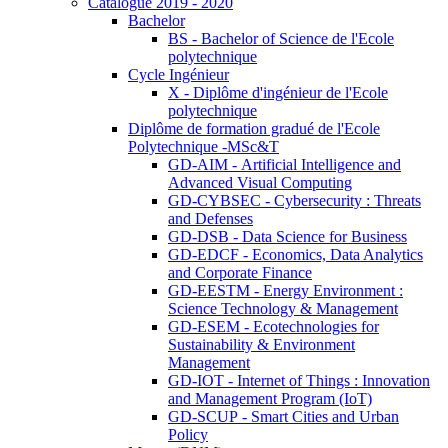
Catalogue 2019 - 2020
Bachelor
BS - Bachelor of Science de l'Ecole
polytechnique
Cycle Ingénieur
X - Diplôme d'ingénieur de l'Ecole
polytechnique
Diplôme de formation gradué de l'Ecole
Polytechnique -MSc&T
GD-AIM - Artificial Intelligence and
Advanced Visual Computing
GD-CYBSEC - Cybersecurity : Threats
and Defenses
GD-DSB - Data Science for Business
GD-EDCF - Economics, Data Analytics
and Corporate Finance
GD-EESTM - Energy Environment :
Science Technology & Management
GD-ESEM - Ecotechnologies for
Sustainability & Environment
Management
GD-IOT - Internet of Things : Innovation
and Management Program (IoT)
GD-SCUP - Smart Cities and Urban
Policy