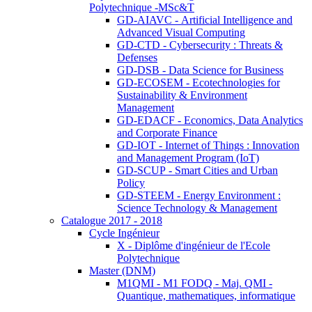
Polytechnique -MSc&T
GD-AIAVC - Artificial Intelligence and
Advanced Visual Computing
GD-CTD - Cybersecurity : Threats &
Defenses
GD-DSB - Data Science for Business
GD-ECOSEM - Ecotechnologies for
Sustainability & Environment
Management
GD-EDACF - Economics, Data Analytics
and Corporate Finance
GD-IOT - Internet of Things : Innovation
and Management Program (IoT)
GD-SCUP - Smart Cities and Urban
Policy
GD-STEEM - Energy Environment :
Science Technology & Management
Catalogue 2017 - 2018
Cycle Ingénieur
X - Diplôme d'ingénieur de l'Ecole
Polytechnique
Master (DNM)
M1QMI - M1 FODQ - Maj. QMI -
Quantique, mathematiques, informatique