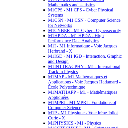
Mathematics and statistics
M1CPS - M1 CPS - Cyber Physical
Systems
M1CSN - M1 CSN - Computer Science
for Networks
M1CYBER - M1 Cyber - Cybersecurity
M1HPDA - M1 HPDA - High
Performance Data Analytics
M1I - M1 Informatique - Voie Jacques
Herbrand - X
M1IGD - M1 IGD - Interaction, Graphic
and Design
M1INTTRACPHY - M1 - International
Track in Physics
M1MAP - M1 Mathématiques et
Applications - Voie Jacques Hadamard -
École Polytechnique
M1MATHAPP - M1 - Mathématiques
Appliquées
M1MPRI - M1 MPRI - Foudations of
Computer Science
M1P - M1 Physique - Voie Irène Joliot
Curie - X
M1PHYSICS - M1 - Physics