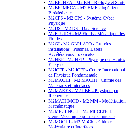
M2BIOHEA - M2 BH - Biologie et Santé
M2BIOMECA - M2 BME - Ingénierie
BioMédicale
M2CPS - M2 CPS - Système Cyber
Physique
M2DS - M2 DS - Data Science
M2FLUIDS - M2 Fluids - Mécanique des
Fluides
M2GI - M2 GI-PLATO - Grandes
installations - Plasmas, Lasers,
Accélérateurs, Tokamaks
M2HEP - M2 HEP - Physique des Hautes
Energies
M2ICFP - M2 ICFP - Centre International
de Physique Fondamentale
M2MACHI - M2 MACHI - Chimie des
Matériaux et Interfaces
M2MARES - M2 PBR - Physique par
Recherche
M2MATHMOD - M2 MM - Modélisation
Mathématique
M2MECENCLI - M2 MECENCLI -
Génie Mécanique pour les Cliniciens
M2MOCHI - M2 MoChI - Chimie
Moléculaire et Interfaces