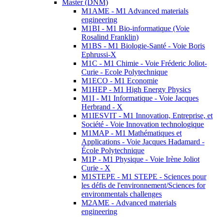
Master (DNM)
M1AME - M1 Advanced materials
engineering
M1BI - M1 Bio-informatique (Voie
Rosalind Franklin)
M1BS - M1 Biologie-Santé - Voie Boris
Ephrussi-X
M1C - M1 Chimie - Voie Fréderic Joliot-
Curie - Ecole Polytechnique
M1ECO - M1 Economie
M1HEP - M1 High Energy Physics
M1I - M1 Informatique - Voie Jacques
Herbrand - X
M1IESVIT - M1 Innovation, Entreprise, et
Société - Voie Innovation technologique
M1MAP - M1 Mathématiques et
Applications - Voie Jacques Hadamard -
École Polytechnique
M1P - M1 Physique - Voie Irène Joliot
Curie - X
M1STEPE - M1 STEPE - Sciences pour
les défis de l'environnement/Sciences for
environmentals challenges
M2AME - Advanced materials
engineering