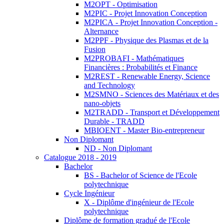
M2OPT - Optimisation
M2PIC - Projet Innovation Conception
M2PICA - Projet Innovation Conception -
Alternance
M2PPF - Physique des Plasmas et de la
Fusion
M2PROBAFI - Mathématiques
Financières : Probabilités et Finance
M2REST - Renewable Energy, Science
and Technology
M2SMNO - Sciences des Matériaux et des
nano-objets
M2TRADD - Transport et Développement
Durable - TRADD
MBIOENT - Master Bio-entrepreneur
Non Diplomant
ND - Non Diplomant
Catalogue 2018 - 2019
Bachelor
BS - Bachelor of Science de l'Ecole
polytechnique
Cycle Ingénieur
X - Diplôme d'ingénieur de l'Ecole
polytechnique
Diplôme de formation gradué de l'Ecole