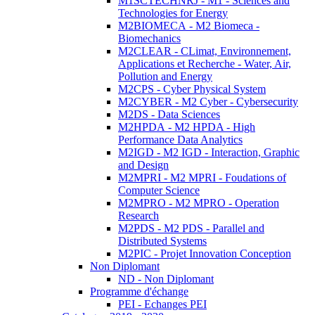
M1SCTECHNRJ - M1 - Sciences and
Technologies for Energy
M2BIOMECA - M2 Biomeca -
Biomechanics
M2CLEAR - CLimat, Environnement,
Applications et Recherche - Water, Air,
Pollution and Energy
M2CPS - Cyber Physical System
M2CYBER - M2 Cyber - Cybersecurity
M2DS - Data Sciences
M2HPDA - M2 HPDA - High
Performance Data Analytics
M2IGD - M2 IGD - Interaction, Graphic
and Design
M2MPRI - M2 MPRI - Foudations of
Computer Science
M2MPRO - M2 MPRO - Operation
Research
M2PDS - M2 PDS - Parallel and
Distributed Systems
M2PIC - Projet Innovation Conception
Non Diplomant
ND - Non Diplomant
Programme d'échange
PEI - Echanges PEI