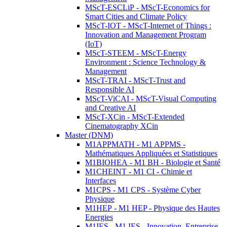
MScT-ESCLiP - MScT-Economics for
Smart Cities and Climate Policy
MScT-IOT - MScT-Internet of Things :
Innovation and Management Program
(IoT)
MScT-STEEM - MScT-Energy
Environment : Science Technology &
Management
MScT-TRAI - MScT-Trust and
Responsible AI
MScT-ViCAI - MScT-Visual Computing
and Creative AI
MScT-XCin - MScT-Extended
Cinematography XCin
Master (DNM)
M1APPMATH - M1 APPMS -
Mathématiques Appliquées et Statistiques
M1BIOHEA - M1 BH - Biologie et Santé
M1CHEINT - M1 CI - Chimie et
Interfaces
M1CPS - M1 CPS - Système Cyber
Physique
M1HEP - M1 HEP - Physique des Hautes
Energies
M1IES - M1 IES - Innovation, Entreprise