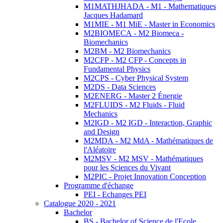
M1MATHJHADA - M1 - Mathematiques
Jacques Hadamard
M1MIE - M1 MiE - Master in Economics
M2BIOMECA - M2 Biomeca -
Biomechanics
M2BM - M2 Biomechanics
M2CFP - M2 CFP - Concepts in
Fundamental Physics
M2CPS - Cyber Physical System
M2DS - Data Sciences
M2ENERG - Master 2 Énergie
M2FLUIDS - M2 Fluids - Fluid
Mechanics
M2IGD - M2 IGD - Interaction, Graphic
and Design
M2MDA - M2 MdA - Mathématiques de
l'Aléatoire
M2MSV - M2 MSV - Mathématiques
pour les Sciences du Vivant
M2PIC - Projet Innovation Conception
Programme d'échange
PEI - Echanges PEI
Catalogue 2020 - 2021
Bachelor
BS - Bachelor of Science de l'Ecole