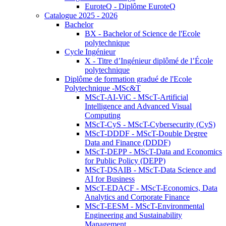
EuroteQ - Diplôme EuroteQ
Catalogue 2025 - 2026
Bachelor
BX - Bachelor of Science de l'Ecole
polytechnique
Cycle Ingénieur
X - Titre d’Ingénieur diplômé de l’École
polytechnique
Diplôme de formation gradué de l'Ecole
Polytechnique -MSc&T
MScT-AI-ViC - MScT-Artificial
Intelligence and Advanced Visual
Computing
MScT-CyS - MScT-Cybersecurity (CyS)
MScT-DDDF - MScT-Double Degree
Data and Finance (DDDF)
MScT-DEPP - MScT-Data and Economics
for Public Policy (DEPP)
MScT-DSAIB - MScT-Data Science and
AI for Business
MScT-EDACF - MScT-Economics, Data
Analytics and Corporate Finance
MScT-EESM - MScT-Environmental
Engineering and Sustainability
Management