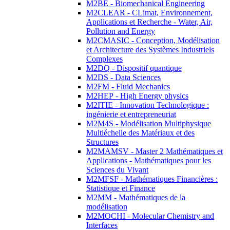
M2BE - Biomechanical Engineering
M2CLEAR - CLimat, Environnement,
Applications et Recherche - Water, Air,
Pollution and Energy
M2CMASIC - Conception, Modélisation
et Architecture des Systèmes Industriels
Complexes
M2DQ - Dispositif quantique
M2DS - Data Sciences
M2FM - Fluid Mechanics
M2HEP - High Energy physics
M2ITIE - Innovation Technologique :
ingénierie et entrepreneuriat
M2M4S - Modélisation Multiphysique
Multiéchelle des Matériaux et des
Structures
M2MAMSV - Master 2 Mathématiques et
Applications - Mathématiques pour les
Sciences du Vivant
M2MFSF - Mathématiques Financières :
Statistique et Finance
M2MM - Mathématiques de la
modélisation
M2MOCHI - Molecular Chemistry and
Interfaces