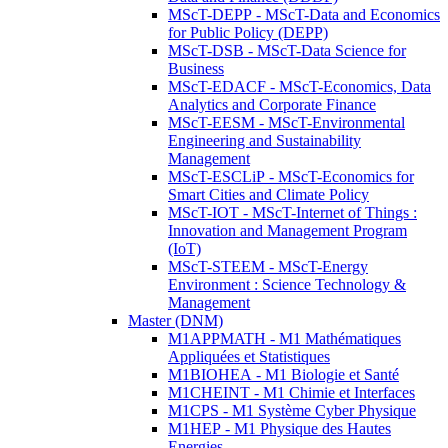
MScT-DEPP - MScT-Data and Economics
for Public Policy (DEPP)
MScT-DSB - MScT-Data Science for
Business
MScT-EDACF - MScT-Economics, Data
Analytics and Corporate Finance
MScT-EESM - MScT-Environmental
Engineering and Sustainability
Management
MScT-ESCLiP - MScT-Economics for
Smart Cities and Climate Policy
MScT-IOT - MScT-Internet of Things :
Innovation and Management Program
(IoT)
MScT-STEEM - MScT-Energy
Environment : Science Technology &
Management
Master (DNM)
M1APPMATH - M1 Mathématiques
Appliquées et Statistiques
M1BIOHEA - M1 Biologie et Santé
M1CHEINT - M1 Chimie et Interfaces
M1CPS - M1 Système Cyber Physique
M1HEP - M1 Physique des Hautes
Energies