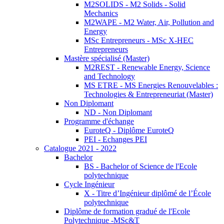
M2SOLIDS - M2 Solids - Solid
Mechanics
M2WAPE - M2 Water, Air, Pollution and
Energy
MSc Entrepreneurs - MSc X-HEC
Entrepreneurs
Mastère spécialisé (Master)
M2REST - Renewable Energy, Science
and Technology
MS ETRE - MS Energies Renouvelables :
Technologies & Entrepreneuriat (Master)
Non Diplomant
ND - Non Diplomant
Programme d'échange
EuroteQ - Diplôme EuroteQ
PEI - Echanges PEI
Catalogue 2021 - 2022
Bachelor
BS - Bachelor of Science de l'Ecole
polytechnique
Cycle Ingénieur
X - Titre d’Ingénieur diplômé de l’École
polytechnique
Diplôme de formation gradué de l'Ecole
Polytechnique -MSc&T