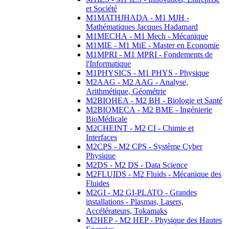
et Société
M1MATHJHADA - M1 MJH -
Mathématiques Jacques Hadamard
M1MECHA - M1 Mech - Mécanique
M1MIE - M1 MiE - Master en Economie
M1MPRI - M1 MPRI - Fondements de
l'Informatique
M1PHYSICS - M1 PHYS - Physique
M2AAG - M2 AAG - Analyse,
Arithmétique, Géométrie
M2BIOHEA - M2 BH - Biologie et Santé
M2BIOMECA - M2 BME - Ingénierie
BioMédicale
M2CHEINT - M2 CI - Chimie et
Interfaces
M2CPS - M2 CPS - Système Cyber
Physique
M2DS - M2 DS - Data Science
M2FLUIDS - M2 Fluids - Mécanique des
Fluides
M2GI - M2 GI-PLATO - Grandes
installations - Plasmas, Lasers,
Accélérateurs, Tokamaks
M2HEP - M2 HEP - Physique des Hautes