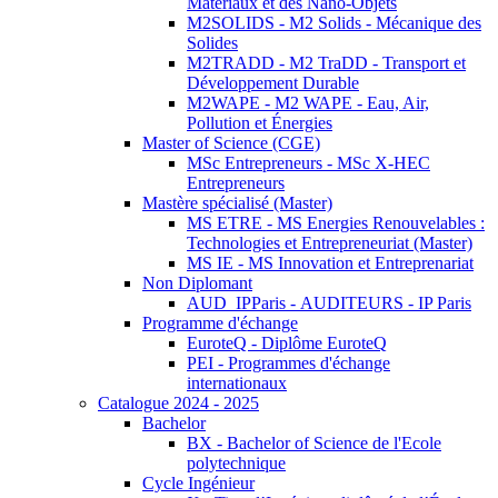
Matériaux et des Nano-Objets
M2SOLIDS - M2 Solids - Mécanique des
Solides
M2TRADD - M2 TraDD - Transport et
Développement Durable
M2WAPE - M2 WAPE - Eau, Air,
Pollution et Énergies
Master of Science (CGE)
MSc Entrepreneurs - MSc X-HEC
Entrepreneurs
Mastère spécialisé (Master)
MS ETRE - MS Energies Renouvelables :
Technologies et Entrepreneuriat (Master)
MS IE - MS Innovation et Entreprenariat
Non Diplomant
AUD_IPParis - AUDITEURS - IP Paris
Programme d'échange
EuroteQ - Diplôme EuroteQ
PEI - Programmes d'échange
internationaux
Catalogue 2024 - 2025
Bachelor
BX - Bachelor of Science de l'Ecole
polytechnique
Cycle Ingénieur