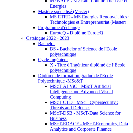
M2WAPE - M2 Eau, Pollution de l'Air et
Energies
Mastère spécialisé (Master)
MS ETRE - MS Energies Renouvelables :
Technologies et Entrepreneuriat (Master)
Programme d'échange
EuroteQ - Diplôme EuroteQ
Catalogue 2022 - 2023
Bachelor
BS - Bachelor of Science de l'Ecole
polytechnique
Cycle Ingénieur
X - Titre d’Ingénieur diplômé de l’École
polytechnique
Diplôme de formation gradué de l'Ecole
Polytechnique -MSc&T
MScT-AI-ViC - MScT-Artificial
Intelligence and Advanced Visual
Computing
MScT-CTD - MScT-Cybersecurity :
Threats and Defenses
MScT-DSB - MScT-Data Science for
Business
MScT-EDACF - MScT-Economics, Data
Analytics and Corporate Finance