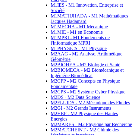
M1IES - M1 Innovation, Entreprise et
Société
M1MATHJHADA - M1 Mathématiques
Jacques Hadamard
M1MECHA - M1 Mécanique
M1MIE - M1 en Economie
M1MPRI - M1 Fondements de
l'Informatique MPRI
M1PHYSICS - M1 Physique
M2AAG - M2 Analyse, Arithmétique,
Géométrie
M2BIOHEA - M2 Biologie et Santé
M2BIOMECA - M2 Biomécanique et
Ingéniérie Biomédical
M2CFP - M2 Concepts en Physique
Fondamentale
M2CPS - M2 Système Cyber Physique
M2DS - M2 Data Science
M2FLUIDS - M2 Mécanique des Fluides
M2GI - M2 Grands Instruments
M2HEP - M2 Physique des Hautes
Energies
M2MARES - M2 Physique par Recherche
M2MATCHEINT - M2 Chimie des