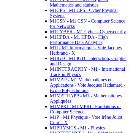
Mathematics and statistics
M1CPS - M1 CPS - Cyber Physical
Systems
M1CSN - M1 CSN - Computer Science
for Networks
M1CYBER - M1 Cyber - Cybersecurity
M1HPDA - M1 HPDA - High
Performance Data Analytics
M1I - M1 Informatique - Voie Jacques
Herbrand - X
M1IGD - M1 IGD - Interaction, Graphic
and Design
M1INTTRACPHY - M1 - International
Track in Physics
M1MAP - M1 Mathématiques et
Applications - Voie Jacques Hadamard -
École Polytechnique
M1MATHAPP - M1 - Mathématiques
Appliquées
M1MPRI - M1 MPRI - Foudations of
Computer Science
M1P - M1 Physique - Voie Irène Joliot
Curie - X
M1PHYSICS - M1 - Physics