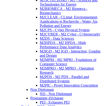
M1SCTECHNRJ - M1 - Sciences and
Technologies for Energy
M2BIOMECA - M2 Biomeca -
Biomechanics
M2CLEAR - CLimat, Environnement,
Applications et Recherche - Water, Air,
Pollution and Energy
M2CPS - Cyber Physical System
M2CYBER - M2 Cyber - Cybersecurity
M2DS - Data Sciences
M2HPDA - M2 HPDA - High
Performance Data Analytics
M2IGD - M2 IGD - Interaction, Graphic
and Design
M2MPRI - M2 MPRI - Foudations of
Computer Science
M2MPRO - M2 MPRO - Operation
Research
M2PDS - M2 PDS - Parallel and
Distributed Systems
M2PIC - Projet Innovation Conception
Non Diplomant
ND - Non Diplomant
Programme d'échange
PEI - Echanges PEI