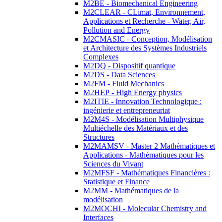
M2BE - Biomechanical Engineering
M2CLEAR - CLimat, Environnement,
Applications et Recherche - Water, Air,
Pollution and Energy
M2CMASIC - Conception, Modélisation
et Architecture des Systèmes Industriels
Complexes
M2DQ - Dispositif quantique
M2DS - Data Sciences
M2FM - Fluid Mechanics
M2HEP - High Energy physics
M2ITIE - Innovation Technologique :
ingénierie et entrepreneuriat
M2M4S - Modélisation Multiphysique
Multiéchelle des Matériaux et des
Structures
M2MAMSV - Master 2 Mathématiques et
Applications - Mathématiques pour les
Sciences du Vivant
M2MFSF - Mathématiques Financières :
Statistique et Finance
M2MM - Mathématiques de la
modélisation
M2MOCHI - Molecular Chemistry and
Interfaces