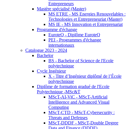
Entrepreneurs
Mastère spécialisé (Master)
MS ETRE - MS Energies Renouvelables :
Technologies et Entrepreneuriat (Master)
MS IE - MS Innovation et Entreprenariat
Programme d'échange
EuroteQ - Diplôme EuroteQ
PEI - Programmes d'échange
internationaux
Catalogue 2023 - 2024
Bachelor
BS - Bachelor of Science de l'Ecole
polytechnique
Cycle Ingénieur
X - Titre d’Ingénieur diplômé de l’École
polytechnique
Diplôme de formation gradué de l'Ecole
Polytechnique -MSc&T
MScT-AI-ViC - MScT-Artificial
Intelligence and Advanced Visual
Computing
MScT-CTD - MScT-Cybersecurity :
Threats and Defenses
MScT-DDDF - MScT-Double Degree
Data and Finance (DDDF)