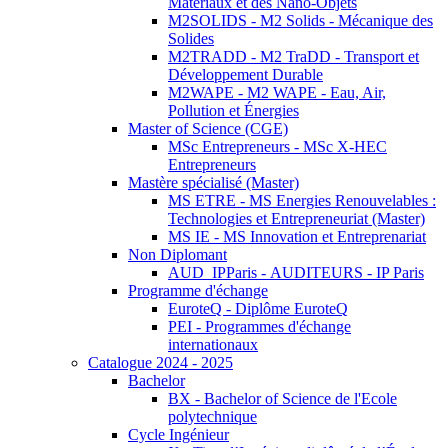
Matériaux et des Nano-Objets
M2SOLIDS - M2 Solids - Mécanique des
Solides
M2TRADD - M2 TraDD - Transport et
Développement Durable
M2WAPE - M2 WAPE - Eau, Air,
Pollution et Énergies
Master of Science (CGE)
MSc Entrepreneurs - MSc X-HEC
Entrepreneurs
Mastère spécialisé (Master)
MS ETRE - MS Energies Renouvelables :
Technologies et Entrepreneuriat (Master)
MS IE - MS Innovation et Entreprenariat
Non Diplomant
AUD_IPParis - AUDITEURS - IP Paris
Programme d'échange
EuroteQ - Diplôme EuroteQ
PEI - Programmes d'échange
internationaux
Catalogue 2024 - 2025
Bachelor
BX - Bachelor of Science de l'Ecole
polytechnique
Cycle Ingénieur