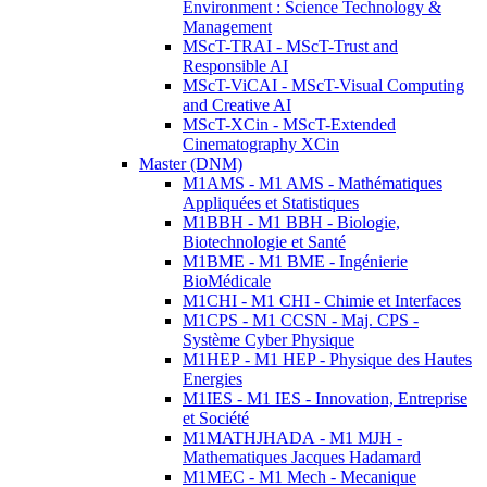
Environment : Science Technology &
Management
MScT-TRAI - MScT-Trust and
Responsible AI
MScT-ViCAI - MScT-Visual Computing
and Creative AI
MScT-XCin - MScT-Extended
Cinematography XCin
Master (DNM)
M1AMS - M1 AMS - Mathématiques
Appliquées et Statistiques
M1BBH - M1 BBH - Biologie,
Biotechnologie et Santé
M1BME - M1 BME - Ingénierie
BioMédicale
M1CHI - M1 CHI - Chimie et Interfaces
M1CPS - M1 CCSN - Maj. CPS -
Système Cyber Physique
M1HEP - M1 HEP - Physique des Hautes
Energies
M1IES - M1 IES - Innovation, Entreprise
et Société
M1MATHJHADA - M1 MJH -
Mathematiques Jacques Hadamard
M1MEC - M1 Mech - Mecanique