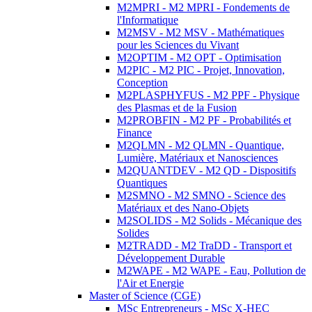
M2MPRI - M2 MPRI - Fondements de
l'Informatique
M2MSV - M2 MSV - Mathématiques
pour les Sciences du Vivant
M2OPTIM - M2 OPT - Optimisation
M2PIC - M2 PIC - Projet, Innovation,
Conception
M2PLASPHYFUS - M2 PPF - Physique
des Plasmas et de la Fusion
M2PROBFIN - M2 PF - Probabilités et
Finance
M2QLMN - M2 QLMN - Quantique,
Lumière, Matériaux et Nanosciences
M2QUANTDEV - M2 QD - Dispositifs
Quantiques
M2SMNO - M2 SMNO - Science des
Matériaux et des Nano-Objets
M2SOLIDS - M2 Solids - Mécanique des
Solides
M2TRADD - M2 TraDD - Transport et
Développement Durable
M2WAPE - M2 WAPE - Eau, Pollution de
l'Air et Energie
Master of Science (CGE)
MSc Entrepreneurs - MSc X-HEC