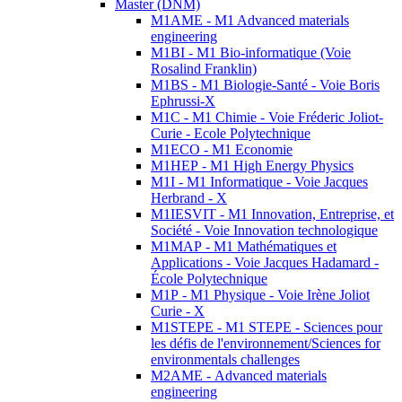
Master (DNM)
M1AME - M1 Advanced materials
engineering
M1BI - M1 Bio-informatique (Voie
Rosalind Franklin)
M1BS - M1 Biologie-Santé - Voie Boris
Ephrussi-X
M1C - M1 Chimie - Voie Fréderic Joliot-
Curie - Ecole Polytechnique
M1ECO - M1 Economie
M1HEP - M1 High Energy Physics
M1I - M1 Informatique - Voie Jacques
Herbrand - X
M1IESVIT - M1 Innovation, Entreprise, et
Société - Voie Innovation technologique
M1MAP - M1 Mathématiques et
Applications - Voie Jacques Hadamard -
École Polytechnique
M1P - M1 Physique - Voie Irène Joliot
Curie - X
M1STEPE - M1 STEPE - Sciences pour
les défis de l'environnement/Sciences for
environmentals challenges
M2AME - Advanced materials
engineering