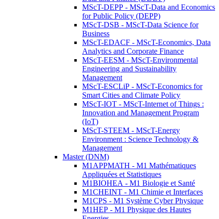
MScT-DEPP - MScT-Data and Economics
for Public Policy (DEPP)
MScT-DSB - MScT-Data Science for
Business
MScT-EDACF - MScT-Economics, Data
Analytics and Corporate Finance
MScT-EESM - MScT-Environmental
Engineering and Sustainability
Management
MScT-ESCLiP - MScT-Economics for
Smart Cities and Climate Policy
MScT-IOT - MScT-Internet of Things :
Innovation and Management Program
(IoT)
MScT-STEEM - MScT-Energy
Environment : Science Technology &
Management
Master (DNM)
M1APPMATH - M1 Mathématiques
Appliquées et Statistiques
M1BIOHEA - M1 Biologie et Santé
M1CHEINT - M1 Chimie et Interfaces
M1CPS - M1 Système Cyber Physique
M1HEP - M1 Physique des Hautes
Energies