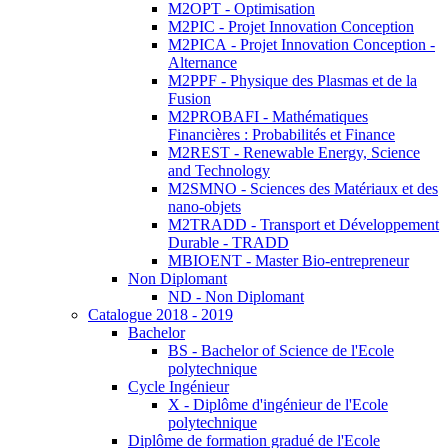
M2OPT - Optimisation
M2PIC - Projet Innovation Conception
M2PICA - Projet Innovation Conception -
Alternance
M2PPF - Physique des Plasmas et de la
Fusion
M2PROBAFI - Mathématiques
Financières : Probabilités et Finance
M2REST - Renewable Energy, Science
and Technology
M2SMNO - Sciences des Matériaux et des
nano-objets
M2TRADD - Transport et Développement
Durable - TRADD
MBIOENT - Master Bio-entrepreneur
Non Diplomant
ND - Non Diplomant
Catalogue 2018 - 2019
Bachelor
BS - Bachelor of Science de l'Ecole
polytechnique
Cycle Ingénieur
X - Diplôme d'ingénieur de l'Ecole
polytechnique
Diplôme de formation gradué de l'Ecole