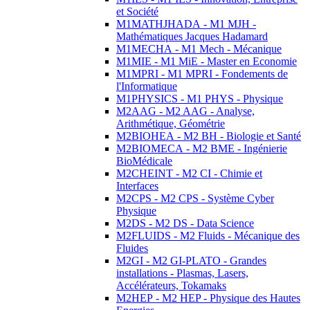
et Société
M1MATHJHADA - M1 MJH -
Mathématiques Jacques Hadamard
M1MECHA - M1 Mech - Mécanique
M1MIE - M1 MiE - Master en Economie
M1MPRI - M1 MPRI - Fondements de
l'Informatique
M1PHYSICS - M1 PHYS - Physique
M2AAG - M2 AAG - Analyse,
Arithmétique, Géométrie
M2BIOHEA - M2 BH - Biologie et Santé
M2BIOMECA - M2 BME - Ingénierie
BioMédicale
M2CHEINT - M2 CI - Chimie et
Interfaces
M2CPS - M2 CPS - Système Cyber
Physique
M2DS - M2 DS - Data Science
M2FLUIDS - M2 Fluids - Mécanique des
Fluides
M2GI - M2 GI-PLATO - Grandes
installations - Plasmas, Lasers,
Accélérateurs, Tokamaks
M2HEP - M2 HEP - Physique des Hautes