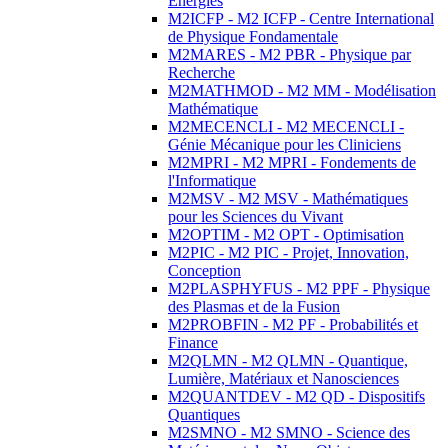
Energies
M2ICFP - M2 ICFP - Centre International
de Physique Fondamentale
M2MARES - M2 PBR - Physique par
Recherche
M2MATHMOD - M2 MM - Modélisation
Mathématique
M2MECENCLI - M2 MECENCLI -
Génie Mécanique pour les Cliniciens
M2MPRI - M2 MPRI - Fondements de
l'Informatique
M2MSV - M2 MSV - Mathématiques
pour les Sciences du Vivant
M2OPTIM - M2 OPT - Optimisation
M2PIC - M2 PIC - Projet, Innovation,
Conception
M2PLASPHYFUS - M2 PPF - Physique
des Plasmas et de la Fusion
M2PROBFIN - M2 PF - Probabilités et
Finance
M2QLMN - M2 QLMN - Quantique,
Lumière, Matériaux et Nanosciences
M2QUANTDEV - M2 QD - Dispositifs
Quantiques
M2SMNO - M2 SMNO - Science des