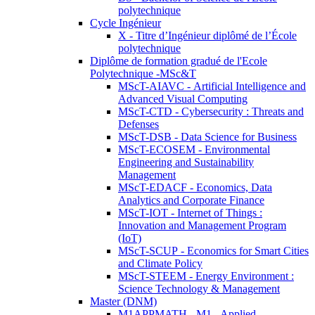
polytechnique
Cycle Ingénieur
X - Titre d’Ingénieur diplômé de l’École
polytechnique
Diplôme de formation gradué de l'Ecole
Polytechnique -MSc&T
MScT-AIAVC - Artificial Intelligence and
Advanced Visual Computing
MScT-CTD - Cybersecurity : Threats and
Defenses
MScT-DSB - Data Science for Business
MScT-ECOSEM - Environmental
Engineering and Sustainability
Management
MScT-EDACF - Economics, Data
Analytics and Corporate Finance
MScT-IOT - Internet of Things :
Innovation and Management Program
(IoT)
MScT-SCUP - Economics for Smart Cities
and Climate Policy
MScT-STEEM - Energy Environment :
Science Technology & Management
Master (DNM)
M1APPMATH - M1 - Applied