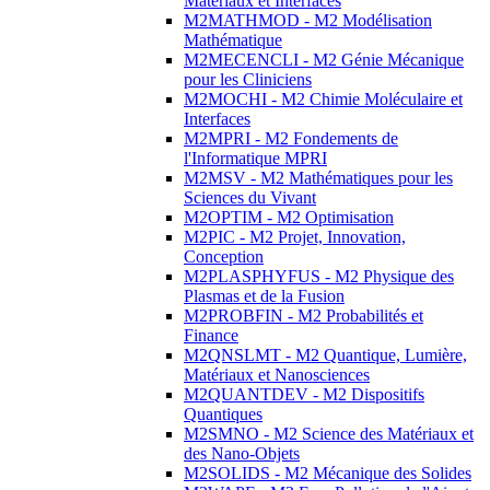
Matériaux et Interfaces
M2MATHMOD - M2 Modélisation
Mathématique
M2MECENCLI - M2 Génie Mécanique
pour les Cliniciens
M2MOCHI - M2 Chimie Moléculaire et
Interfaces
M2MPRI - M2 Fondements de
l'Informatique MPRI
M2MSV - M2 Mathématiques pour les
Sciences du Vivant
M2OPTIM - M2 Optimisation
M2PIC - M2 Projet, Innovation,
Conception
M2PLASPHYFUS - M2 Physique des
Plasmas et de la Fusion
M2PROBFIN - M2 Probabilités et
Finance
M2QNSLMT - M2 Quantique, Lumière,
Matériaux et Nanosciences
M2QUANTDEV - M2 Dispositifs
Quantiques
M2SMNO - M2 Science des Matériaux et
des Nano-Objets
M2SOLIDS - M2 Mécanique des Solides