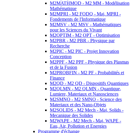
M2MATHMOD - M2 MM - Modélisation
Mathématique
M2MPRI - M2 FODQ - Maj. MPRI -
Fondements de l'Informatique
M2MSV - M2 MSV - Mathématiques
pour les Sciences du Vivant
M2OPTIM - M2 OPT - Optimisation
M2PBR - M2 PBR - Physique par
Recherche
M2PIC - M2 PIC - Projet Innovation
Conception
M2PPF - M2 PPF - Physique des Plasmas
et de la Fusion
M2PROBFIN - M2 PF - Probabilités et
Finance
M2QD - M2 QD - Dispositifs Quantiques
M2QLMN - M2 QLMN - Quantique,
Lumiere, Materiaux et Nanosciences
M2SMNO - M2 SMNO - Science des
Materiaux et des Nano-Objets
M2SOLIDS - M2 Mech - Maj. Solids -
Mecanique des Solides
M2WAPE - M2 Mech - Maj. WAPE -
Eau, Air, Pollution et Energies
Programme d'échange