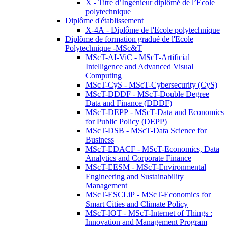
X - Titre d’Ingénieur diplômé de l’École
polytechnique
Diplôme d'établissement
X-4A - Diplôme de l'Ecole polytechnique
Diplôme de formation gradué de l'Ecole
Polytechnique -MSc&T
MScT-AI-ViC - MScT-Artificial
Intelligence and Advanced Visual
Computing
MScT-CyS - MScT-Cybersecurity (CyS)
MScT-DDDF - MScT-Double Degree
Data and Finance (DDDF)
MScT-DEPP - MScT-Data and Economics
for Public Policy (DEPP)
MScT-DSB - MScT-Data Science for
Business
MScT-EDACF - MScT-Economics, Data
Analytics and Corporate Finance
MScT-EESM - MScT-Environmental
Engineering and Sustainability
Management
MScT-ESCLiP - MScT-Economics for
Smart Cities and Climate Policy
MScT-IOT - MScT-Internet of Things :
Innovation and Management Program