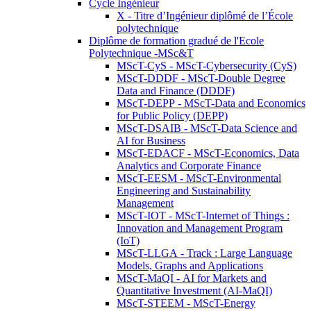
Cycle Ingénieur
X - Titre d’Ingénieur diplômé de l’École
polytechnique
Diplôme de formation gradué de l'Ecole
Polytechnique -MSc&T
MScT-CyS - MScT-Cybersecurity (CyS)
MScT-DDDF - MScT-Double Degree
Data and Finance (DDDF)
MScT-DEPP - MScT-Data and Economics
for Public Policy (DEPP)
MScT-DSAIB - MScT-Data Science and
AI for Business
MScT-EDACF - MScT-Economics, Data
Analytics and Corporate Finance
MScT-EESM - MScT-Environmental
Engineering and Sustainability
Management
MScT-IOT - MScT-Internet of Things :
Innovation and Management Program
(IoT)
MScT-LLGA - Track : Large Language
Models, Graphs and Applications
MScT-MaQI - AI for Markets and
Quantitative Investment (AI-MaQI)
MScT-STEEM - MScT-Energy