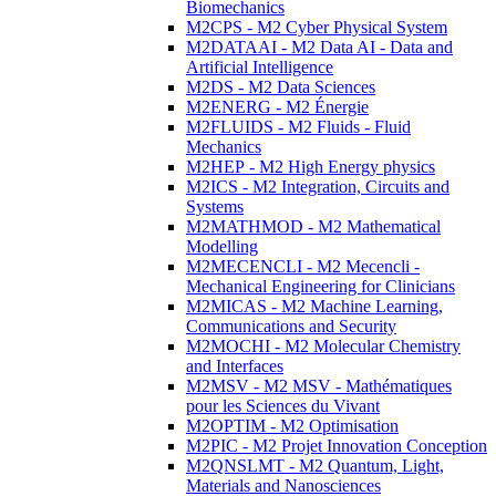
Biomechanics
M2CPS - M2 Cyber Physical System
M2DATAAI - M2 Data AI - Data and
Artificial Intelligence
M2DS - M2 Data Sciences
M2ENERG - M2 Énergie
M2FLUIDS - M2 Fluids - Fluid
Mechanics
M2HEP - M2 High Energy physics
M2ICS - M2 Integration, Circuits and
Systems
M2MATHMOD - M2 Mathematical
Modelling
M2MECENCLI - M2 Mecencli -
Mechanical Engineering for Clinicians
M2MICAS - M2 Machine Learning,
Communications and Security
M2MOCHI - M2 Molecular Chemistry
and Interfaces
M2MSV - M2 MSV - Mathématiques
pour les Sciences du Vivant
M2OPTIM - M2 Optimisation
M2PIC - M2 Projet Innovation Conception
M2QNSLMT - M2 Quantum, Light,
Materials and Nanosciences