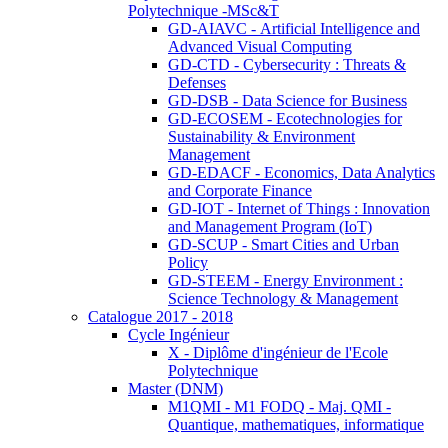
Polytechnique -MSc&T
GD-AIAVC - Artificial Intelligence and
Advanced Visual Computing
GD-CTD - Cybersecurity : Threats &
Defenses
GD-DSB - Data Science for Business
GD-ECOSEM - Ecotechnologies for
Sustainability & Environment
Management
GD-EDACF - Economics, Data Analytics
and Corporate Finance
GD-IOT - Internet of Things : Innovation
and Management Program (IoT)
GD-SCUP - Smart Cities and Urban
Policy
GD-STEEM - Energy Environment :
Science Technology & Management
Catalogue 2017 - 2018
Cycle Ingénieur
X - Diplôme d'ingénieur de l'Ecole
Polytechnique
Master (DNM)
M1QMI - M1 FODQ - Maj. QMI -
Quantique, mathematiques, informatique