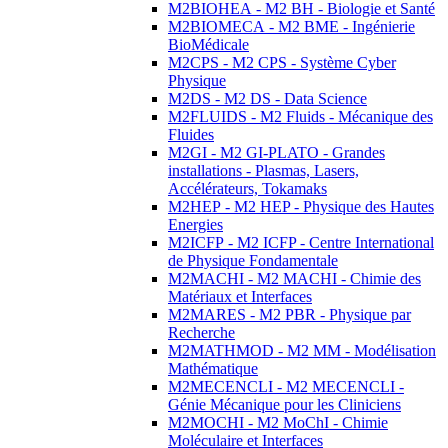
M2BIOHEA - M2 BH - Biologie et Santé
M2BIOMECA - M2 BME - Ingénierie
BioMédicale
M2CPS - M2 CPS - Système Cyber
Physique
M2DS - M2 DS - Data Science
M2FLUIDS - M2 Fluids - Mécanique des
Fluides
M2GI - M2 GI-PLATO - Grandes
installations - Plasmas, Lasers,
Accélérateurs, Tokamaks
M2HEP - M2 HEP - Physique des Hautes
Energies
M2ICFP - M2 ICFP - Centre International
de Physique Fondamentale
M2MACHI - M2 MACHI - Chimie des
Matériaux et Interfaces
M2MARES - M2 PBR - Physique par
Recherche
M2MATHMOD - M2 MM - Modélisation
Mathématique
M2MECENCLI - M2 MECENCLI -
Génie Mécanique pour les Cliniciens
M2MOCHI - M2 MoChI - Chimie
Moléculaire et Interfaces