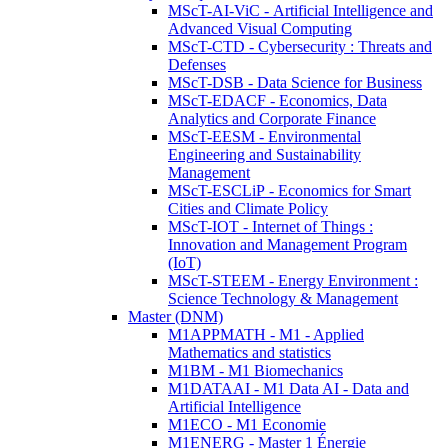
MScT-AI-ViC - Artificial Intelligence and
Advanced Visual Computing
MScT-CTD - Cybersecurity : Threats and
Defenses
MScT-DSB - Data Science for Business
MScT-EDACF - Economics, Data
Analytics and Corporate Finance
MScT-EESM - Environmental
Engineering and Sustainability
Management
MScT-ESCLiP - Economics for Smart
Cities and Climate Policy
MScT-IOT - Internet of Things :
Innovation and Management Program
(IoT)
MScT-STEEM - Energy Environment :
Science Technology & Management
Master (DNM)
M1APPMATH - M1 - Applied
Mathematics and statistics
M1BM - M1 Biomechanics
M1DATAAI - M1 Data AI - Data and
Artificial Intelligence
M1ECO - M1 Economie
M1ENERG - Master 1 Énergie