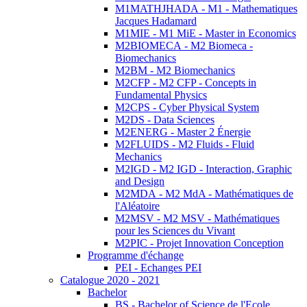
M1MATHJHADA - M1 - Mathematiques
Jacques Hadamard
M1MIE - M1 MiE - Master in Economics
M2BIOMECA - M2 Biomeca -
Biomechanics
M2BM - M2 Biomechanics
M2CFP - M2 CFP - Concepts in
Fundamental Physics
M2CPS - Cyber Physical System
M2DS - Data Sciences
M2ENERG - Master 2 Énergie
M2FLUIDS - M2 Fluids - Fluid
Mechanics
M2IGD - M2 IGD - Interaction, Graphic
and Design
M2MDA - M2 MdA - Mathématiques de
l'Aléatoire
M2MSV - M2 MSV - Mathématiques
pour les Sciences du Vivant
M2PIC - Projet Innovation Conception
Programme d'échange
PEI - Echanges PEI
Catalogue 2020 - 2021
Bachelor
BS - Bachelor of Science de l'Ecole