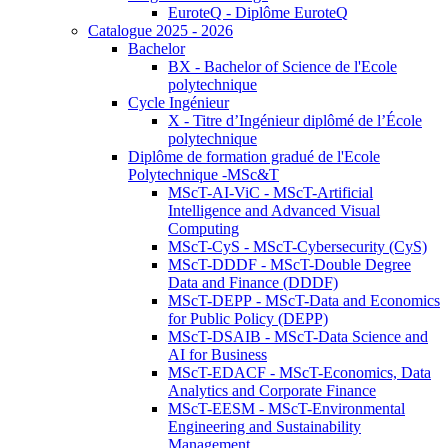
EuroteQ - Diplôme EuroteQ
Catalogue 2025 - 2026
Bachelor
BX - Bachelor of Science de l'Ecole
polytechnique
Cycle Ingénieur
X - Titre d’Ingénieur diplômé de l’École
polytechnique
Diplôme de formation gradué de l'Ecole
Polytechnique -MSc&T
MScT-AI-ViC - MScT-Artificial
Intelligence and Advanced Visual
Computing
MScT-CyS - MScT-Cybersecurity (CyS)
MScT-DDDF - MScT-Double Degree
Data and Finance (DDDF)
MScT-DEPP - MScT-Data and Economics
for Public Policy (DEPP)
MScT-DSAIB - MScT-Data Science and
AI for Business
MScT-EDACF - MScT-Economics, Data
Analytics and Corporate Finance
MScT-EESM - MScT-Environmental
Engineering and Sustainability
Management