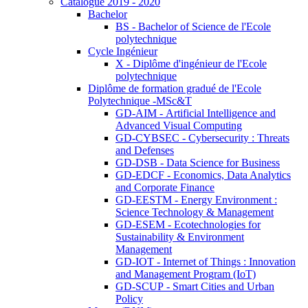
Catalogue 2019 - 2020
Bachelor
BS - Bachelor of Science de l'Ecole
polytechnique
Cycle Ingénieur
X - Diplôme d'ingénieur de l'Ecole
polytechnique
Diplôme de formation gradué de l'Ecole
Polytechnique -MSc&T
GD-AIM - Artificial Intelligence and
Advanced Visual Computing
GD-CYBSEC - Cybersecurity : Threats
and Defenses
GD-DSB - Data Science for Business
GD-EDCF - Economics, Data Analytics
and Corporate Finance
GD-EESTM - Energy Environment :
Science Technology & Management
GD-ESEM - Ecotechnologies for
Sustainability & Environment
Management
GD-IOT - Internet of Things : Innovation
and Management Program (IoT)
GD-SCUP - Smart Cities and Urban
Policy