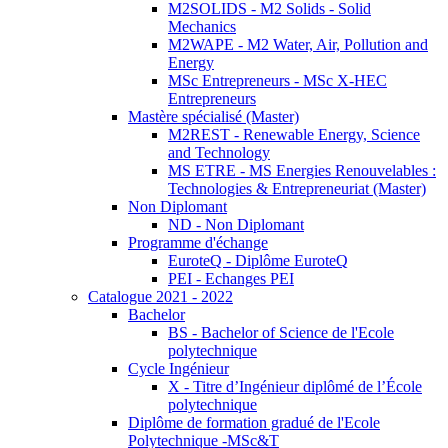
M2SOLIDS - M2 Solids - Solid
Mechanics
M2WAPE - M2 Water, Air, Pollution and
Energy
MSc Entrepreneurs - MSc X-HEC
Entrepreneurs
Mastère spécialisé (Master)
M2REST - Renewable Energy, Science
and Technology
MS ETRE - MS Energies Renouvelables :
Technologies & Entrepreneuriat (Master)
Non Diplomant
ND - Non Diplomant
Programme d'échange
EuroteQ - Diplôme EuroteQ
PEI - Echanges PEI
Catalogue 2021 - 2022
Bachelor
BS - Bachelor of Science de l'Ecole
polytechnique
Cycle Ingénieur
X - Titre d’Ingénieur diplômé de l’École
polytechnique
Diplôme de formation gradué de l'Ecole
Polytechnique -MSc&T