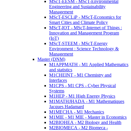
MScT-EESM - MScT-Environmental
Engineering and Sustainability
Management
MScT-ESCLiP - MScT-Economics for
Smart Cities and Climate Policy
MScT-IOT - MScT-Internet of Things :
Innovation and Management Program
(IoT)
MScT-STEEM - MScT-Energy
Environment : Science Technology &
Management
Master (DNM)
M1APPMATH - M1 Applied Mathematics
and statistics
M1CHEINT - M1 Chemistry and
Interfaces
M1CPS - M1 CPS - Cyber Physical
Systems
M1HEP - M1 High Energy Physics
M1MATHJHADA - M1 Mathematiques
Jacques Hadamard
M1MECHA - M1 Mechanics
M1MIE - M1 MIE - Master in Economics
M2BIOHEA - M2 Biology and Health
M2BIOMECA - M2 Biomeca -