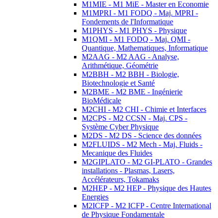
M1MIE - M1 MiE - Master en Economie
M1MPRI - M1 FODQ - Maj. MPRI -
Fondements de l'Informatique
M1PHYS - M1 PHYS - Physique
M1QMI - M1 FODQ - Maj. QMI -
Quantique, Mathematiques, Informatique
M2AAG - M2 AAG - Analyse,
Arithmétique, Géométrie
M2BBH - M2 BBH - Biologie,
Biotechnologie et Santé
M2BME - M2 BME - Ingénierie
BioMédicale
M2CHI - M2 CHI - Chimie et Interfaces
M2CPS - M2 CCSN - Maj. CPS -
Système Cyber Physique
M2DS - M2 DS - Science des données
M2FLUIDS - M2 Mech - Maj. Fluids -
Mecanique des Fluides
M2GIPLATO - M2 GI-PLATO - Grandes
installations - Plasmas, Lasers,
Accélérateurs, Tokamaks
M2HEP - M2 HEP - Physique des Hautes
Energies
M2ICFP - M2 ICFP - Centre International
de Physique Fondamentale