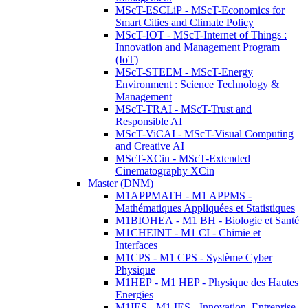
MScT-ESCLiP - MScT-Economics for
Smart Cities and Climate Policy
MScT-IOT - MScT-Internet of Things :
Innovation and Management Program
(IoT)
MScT-STEEM - MScT-Energy
Environment : Science Technology &
Management
MScT-TRAI - MScT-Trust and
Responsible AI
MScT-ViCAI - MScT-Visual Computing
and Creative AI
MScT-XCin - MScT-Extended
Cinematography XCin
Master (DNM)
M1APPMATH - M1 APPMS -
Mathématiques Appliquées et Statistiques
M1BIOHEA - M1 BH - Biologie et Santé
M1CHEINT - M1 CI - Chimie et
Interfaces
M1CPS - M1 CPS - Système Cyber
Physique
M1HEP - M1 HEP - Physique des Hautes
Energies
M1IES - M1 IES - Innovation, Entreprise