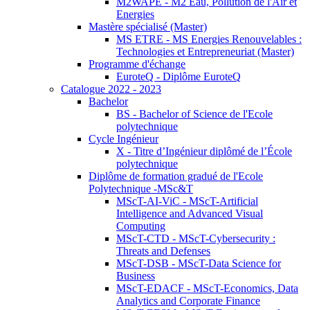
M2WAPE - M2 Eau, Pollution de l'Air et
Energies
Mastère spécialisé (Master)
MS ETRE - MS Energies Renouvelables :
Technologies et Entrepreneuriat (Master)
Programme d'échange
EuroteQ - Diplôme EuroteQ
Catalogue 2022 - 2023
Bachelor
BS - Bachelor of Science de l'Ecole
polytechnique
Cycle Ingénieur
X - Titre d’Ingénieur diplômé de l’École
polytechnique
Diplôme de formation gradué de l'Ecole
Polytechnique -MSc&T
MScT-AI-ViC - MScT-Artificial
Intelligence and Advanced Visual
Computing
MScT-CTD - MScT-Cybersecurity :
Threats and Defenses
MScT-DSB - MScT-Data Science for
Business
MScT-EDACF - MScT-Economics, Data
Analytics and Corporate Finance