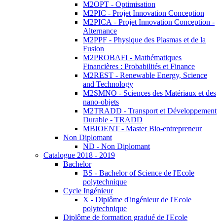
M2OPT - Optimisation
M2PIC - Projet Innovation Conception
M2PICA - Projet Innovation Conception -
Alternance
M2PPF - Physique des Plasmas et de la
Fusion
M2PROBAFI - Mathématiques
Financières : Probabilités et Finance
M2REST - Renewable Energy, Science
and Technology
M2SMNO - Sciences des Matériaux et des
nano-objets
M2TRADD - Transport et Développement
Durable - TRADD
MBIOENT - Master Bio-entrepreneur
Non Diplomant
ND - Non Diplomant
Catalogue 2018 - 2019
Bachelor
BS - Bachelor of Science de l'Ecole
polytechnique
Cycle Ingénieur
X - Diplôme d'ingénieur de l'Ecole
polytechnique
Diplôme de formation gradué de l'Ecole