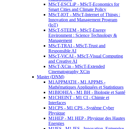
MScT-ESCLiP - MScT-Economics for
Smart Cities and Climate Policy
MScT-IOT - MScT-Internet of Things :
Innovation and Management Program
(IoT)
MScT-STEEM - MScT-Energy
Environment : Science Technology &
Management
MScT-TRAI - MScT-Trust and
Responsible AI
MScT-ViCAI - MScT-Visual Computing
and Creative AI
MScT-XCin - MScT-Extended
Cinematography XCin
Master (DNM)
M1APPMATH - M1 APPMS -
Mathématiques Appliquées et Statistiques
M1BIOHEA - M1 BH - Biologie et Santé
M1CHEINT - M1 CI - Chimie et
Interfaces
M1CPS - M1 CPS - Système Cyber
Physique
M1HEP - M1 HEP - Physique des Hautes
Energies
M1IES - M1 IES - Innovation, Entreprise