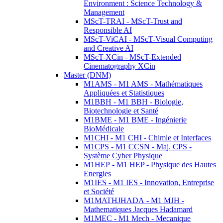
Environment : Science Technology &
Management
MScT-TRAI - MScT-Trust and
Responsible AI
MScT-ViCAI - MScT-Visual Computing
and Creative AI
MScT-XCin - MScT-Extended
Cinematography XCin
Master (DNM)
M1AMS - M1 AMS - Mathématiques
Appliquées et Statistiques
M1BBH - M1 BBH - Biologie,
Biotechnologie et Santé
M1BME - M1 BME - Ingénierie
BioMédicale
M1CHI - M1 CHI - Chimie et Interfaces
M1CPS - M1 CCSN - Maj. CPS -
Système Cyber Physique
M1HEP - M1 HEP - Physique des Hautes
Energies
M1IES - M1 IES - Innovation, Entreprise
et Société
M1MATHJHADA - M1 MJH -
Mathematiques Jacques Hadamard
M1MEC - M1 Mech - Mecanique