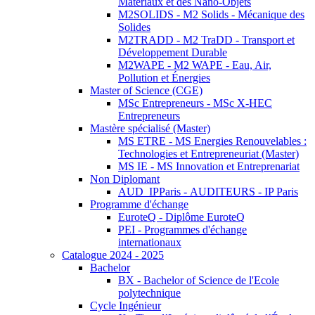
Matériaux et des Nano-Objets
M2SOLIDS - M2 Solids - Mécanique des
Solides
M2TRADD - M2 TraDD - Transport et
Développement Durable
M2WAPE - M2 WAPE - Eau, Air,
Pollution et Énergies
Master of Science (CGE)
MSc Entrepreneurs - MSc X-HEC
Entrepreneurs
Mastère spécialisé (Master)
MS ETRE - MS Energies Renouvelables :
Technologies et Entrepreneuriat (Master)
MS IE - MS Innovation et Entreprenariat
Non Diplomant
AUD_IPParis - AUDITEURS - IP Paris
Programme d'échange
EuroteQ - Diplôme EuroteQ
PEI - Programmes d'échange
internationaux
Catalogue 2024 - 2025
Bachelor
BX - Bachelor of Science de l'Ecole
polytechnique
Cycle Ingénieur