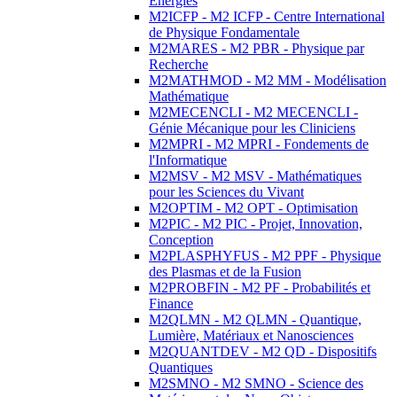
Energies
M2ICFP - M2 ICFP - Centre International
de Physique Fondamentale
M2MARES - M2 PBR - Physique par
Recherche
M2MATHMOD - M2 MM - Modélisation
Mathématique
M2MECENCLI - M2 MECENCLI -
Génie Mécanique pour les Cliniciens
M2MPRI - M2 MPRI - Fondements de
l'Informatique
M2MSV - M2 MSV - Mathématiques
pour les Sciences du Vivant
M2OPTIM - M2 OPT - Optimisation
M2PIC - M2 PIC - Projet, Innovation,
Conception
M2PLASPHYFUS - M2 PPF - Physique
des Plasmas et de la Fusion
M2PROBFIN - M2 PF - Probabilités et
Finance
M2QLMN - M2 QLMN - Quantique,
Lumière, Matériaux et Nanosciences
M2QUANTDEV - M2 QD - Dispositifs
Quantiques
M2SMNO - M2 SMNO - Science des