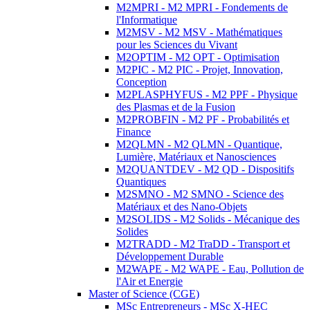
M2MPRI - M2 MPRI - Fondements de
l'Informatique
M2MSV - M2 MSV - Mathématiques
pour les Sciences du Vivant
M2OPTIM - M2 OPT - Optimisation
M2PIC - M2 PIC - Projet, Innovation,
Conception
M2PLASPHYFUS - M2 PPF - Physique
des Plasmas et de la Fusion
M2PROBFIN - M2 PF - Probabilités et
Finance
M2QLMN - M2 QLMN - Quantique,
Lumière, Matériaux et Nanosciences
M2QUANTDEV - M2 QD - Dispositifs
Quantiques
M2SMNO - M2 SMNO - Science des
Matériaux et des Nano-Objets
M2SOLIDS - M2 Solids - Mécanique des
Solides
M2TRADD - M2 TraDD - Transport et
Développement Durable
M2WAPE - M2 WAPE - Eau, Pollution de
l'Air et Energie
Master of Science (CGE)
MSc Entrepreneurs - MSc X-HEC