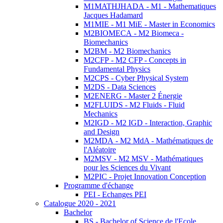
M1MATHJHADA - M1 - Mathematiques
Jacques Hadamard
M1MIE - M1 MiE - Master in Economics
M2BIOMECA - M2 Biomeca -
Biomechanics
M2BM - M2 Biomechanics
M2CFP - M2 CFP - Concepts in
Fundamental Physics
M2CPS - Cyber Physical System
M2DS - Data Sciences
M2ENERG - Master 2 Énergie
M2FLUIDS - M2 Fluids - Fluid
Mechanics
M2IGD - M2 IGD - Interaction, Graphic
and Design
M2MDA - M2 MdA - Mathématiques de
l'Aléatoire
M2MSV - M2 MSV - Mathématiques
pour les Sciences du Vivant
M2PIC - Projet Innovation Conception
Programme d'échange
PEI - Echanges PEI
Catalogue 2020 - 2021
Bachelor
BS - Bachelor of Science de l'Ecole