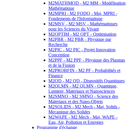
M2MATHMOD - M2 MM - Modélisation
Mathématique
M2MPRI - M2 FODQ - Maj. MPRI -
Fondements de l'Informatique
M2MSV - M2 MSV - Mathématiques
pour les Sciences du Vivant
M2OPTIM - M2 OPT - Optimisation
M2PBR - M2 PBR - Physique par
Recherche
M2PIC - M2 PIC - Projet Innovation
Conception
M2PPF - M2 PPF - Physique des Plasmas
et de la Fusion
M2PROBFIN - M2 PF - Probabilités et
Finance
M2QD - M2 QD - Dispositifs Quantiques
M2QLMN - M2 QLMN - Quantique,
Lumiere, Materiaux et Nanosciences
M2SMNO - M2 SMNO - Science des
Materiaux et des Nano-Objets
M2SOLIDS - M2 Mech - Maj. Solids -
Mecanique des Solides
M2WAPE - M2 Mech - Maj. WAPE -
Eau, Air, Pollution et Energies
Programme d'échange