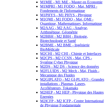
M1MIE - M1 MiE - Master en Economie
M1MPRI - M1 FODQ - Maj. MPRI -
Fondements de l'Informatique
M1PHYS - M1 PHYS - Physique
M1QMI - M1 FODQ - Maj. QMI -
Quantique, Mathematiques, Informatique
M2AAG - M2 AAG - Analyse,
Arithmétique, Géométrie
M2BBH - M2 BBH - Biologie,
Biotechnologie et Santé
M2BME - M2 BME - Ingénierie
BioMédicale
M2CHI - M2 CHI - Chimie et Interfaces
M2CPS - M2 CCSN - Maj. CPS -
Système Cyber Physique
M2DS - M2 DS - Science des données
M2FLUIDS - M2 Mech - Maj. Fluids -
Mecanique des Fluides
M2GIPLATO - M2 GI-PLATO - Grandes
installations - Plasmas, Lasers,
Accélérateurs, Tokamaks
M2HEP - M2 HEP - Physique des Hautes
Energies
M2ICFP - M2 ICFP - Centre International
de Physique Fondamentale