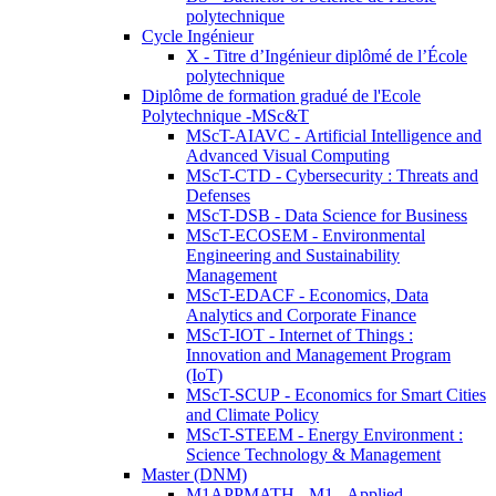
polytechnique
Cycle Ingénieur
X - Titre d’Ingénieur diplômé de l’École
polytechnique
Diplôme de formation gradué de l'Ecole
Polytechnique -MSc&T
MScT-AIAVC - Artificial Intelligence and
Advanced Visual Computing
MScT-CTD - Cybersecurity : Threats and
Defenses
MScT-DSB - Data Science for Business
MScT-ECOSEM - Environmental
Engineering and Sustainability
Management
MScT-EDACF - Economics, Data
Analytics and Corporate Finance
MScT-IOT - Internet of Things :
Innovation and Management Program
(IoT)
MScT-SCUP - Economics for Smart Cities
and Climate Policy
MScT-STEEM - Energy Environment :
Science Technology & Management
Master (DNM)
M1APPMATH - M1 - Applied