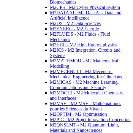
Biomechanics
M2CPS - M2 Cyber Physical System
M2DATAAI - M2 Data AI - Data and
Artificial Intelligence
M2DS - M2 Data Sciences
M2ENERG - M2 Énergie
M2FLUIDS - M2 Fluids - Fluid
Mechanics
M2HEP - M2 High Energy physics
M2ICS - M2 Integration, Circuits and
Systems
M2MATHMOD - M2 Mathematical
Modelling
M2MECENCLI - M2 Mecencli -
Mechanical Engineering for Clinicians
M2MICAS - M2 Machine Learning,
Communications and Security
M2MOCHI - M2 Molecular Chemistry
and Interfaces
M2MSV - M2 MSV - Mathématiques
pour les Sciences du Vivant
M2OPTIM - M2 Optimisation
M2PIC - M2 Projet Innovation Conception
M2QNSLMT - M2 Quantum, Light,
Materials and Nanosciences