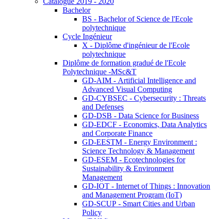
Catalogue 2019 - 2020
Bachelor
BS - Bachelor of Science de l'Ecole
polytechnique
Cycle Ingénieur
X - Diplôme d'ingénieur de l'Ecole
polytechnique
Diplôme de formation gradué de l'Ecole
Polytechnique -MSc&T
GD-AIM - Artificial Intelligence and
Advanced Visual Computing
GD-CYBSEC - Cybersecurity : Threats
and Defenses
GD-DSB - Data Science for Business
GD-EDCF - Economics, Data Analytics
and Corporate Finance
GD-EESTM - Energy Environment :
Science Technology & Management
GD-ESEM - Ecotechnologies for
Sustainability & Environment
Management
GD-IOT - Internet of Things : Innovation
and Management Program (IoT)
GD-SCUP - Smart Cities and Urban
Policy