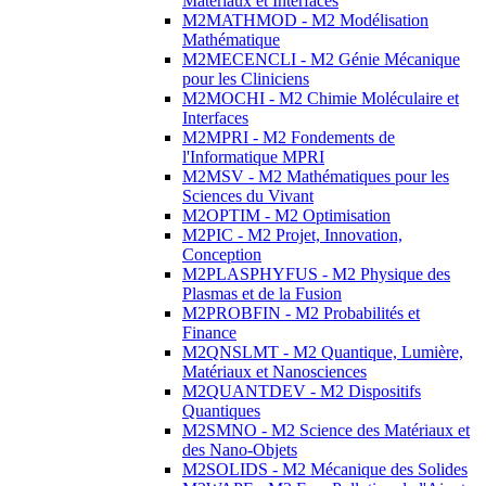
Matériaux et Interfaces
M2MATHMOD - M2 Modélisation
Mathématique
M2MECENCLI - M2 Génie Mécanique
pour les Cliniciens
M2MOCHI - M2 Chimie Moléculaire et
Interfaces
M2MPRI - M2 Fondements de
l'Informatique MPRI
M2MSV - M2 Mathématiques pour les
Sciences du Vivant
M2OPTIM - M2 Optimisation
M2PIC - M2 Projet, Innovation,
Conception
M2PLASPHYFUS - M2 Physique des
Plasmas et de la Fusion
M2PROBFIN - M2 Probabilités et
Finance
M2QNSLMT - M2 Quantique, Lumière,
Matériaux et Nanosciences
M2QUANTDEV - M2 Dispositifs
Quantiques
M2SMNO - M2 Science des Matériaux et
des Nano-Objets
M2SOLIDS - M2 Mécanique des Solides