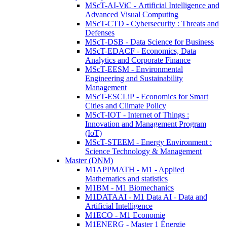
MScT-AI-ViC - Artificial Intelligence and
Advanced Visual Computing
MScT-CTD - Cybersecurity : Threats and
Defenses
MScT-DSB - Data Science for Business
MScT-EDACF - Economics, Data
Analytics and Corporate Finance
MScT-EESM - Environmental
Engineering and Sustainability
Management
MScT-ESCLiP - Economics for Smart
Cities and Climate Policy
MScT-IOT - Internet of Things :
Innovation and Management Program
(IoT)
MScT-STEEM - Energy Environment :
Science Technology & Management
Master (DNM)
M1APPMATH - M1 - Applied
Mathematics and statistics
M1BM - M1 Biomechanics
M1DATAAI - M1 Data AI - Data and
Artificial Intelligence
M1ECO - M1 Economie
M1ENERG - Master 1 Énergie