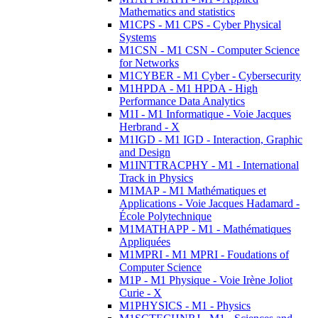
Mathematics and statistics
M1CPS - M1 CPS - Cyber Physical
Systems
M1CSN - M1 CSN - Computer Science
for Networks
M1CYBER - M1 Cyber - Cybersecurity
M1HPDA - M1 HPDA - High
Performance Data Analytics
M1I - M1 Informatique - Voie Jacques
Herbrand - X
M1IGD - M1 IGD - Interaction, Graphic
and Design
M1INTTRACPHY - M1 - International
Track in Physics
M1MAP - M1 Mathématiques et
Applications - Voie Jacques Hadamard -
École Polytechnique
M1MATHAPP - M1 - Mathématiques
Appliquées
M1MPRI - M1 MPRI - Foudations of
Computer Science
M1P - M1 Physique - Voie Irène Joliot
Curie - X
M1PHYSICS - M1 - Physics