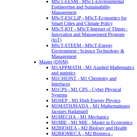
MScT-EESM - MScT-Environmental
Engineering and Sustainability
Management
MScT-ESCLiP - MScT-Economics for
Smart Cities and Climate Policy
MScT-IOT - MScT-Internet of Things :
Innovation and Management Program
(IoT)
MScT-STEEM - MScT-Energy
Environment : Science Technology &
Management
Master (DNM)
M1APPMATH - M1 Applied Mathematics
and statistics
M1CHEINT - M1 Chemistry and
Interfaces
M1CPS - M1 CPS - Cyber Physical
Systems
M1HEP - M1 High Energy Physics
M1MATHJHADA - M1 Mathematiques
Jacques Hadamard
M1MECHA - M1 Mechanics
M1MIE - M1 MIE - Master in Economics
M2BIOHEA - M2 Biology and Health
M2BIOMECA - M2 Biomeca -