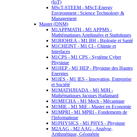
(IoT)
MScT-STEEM - MScT-Energy
Environment : Science Technology &
Management
Master (DNM)
M1APPMATH - M1 APPMS -
Mathématiques Appliquées et Statistiques
M1BIOHEA - M1 BH - Biologie et Santé
M1CHEINT - M1 CI - Chimie et
Interfaces
M1CPS - M1 CPS - Système Cyber
Physique
M1HEP - M1 HEP - Physique des Hautes
Energies
M1IES - M1 IES - Innovation, Entreprise
et Société
M1MATHJHADA - M1 MJH -
Mathématiques Jacques Hadamard
M1MECHA - M1 Mech - Mécanique
M1MIE - M1 MiE - Master en Economie
M1MPRI - M1 MPRI - Fondements de
l'Informatique
M1PHYSICS - M1 PHYS - Physique
M2AAG - M2 AAG - Analyse,
Arithmétique, Géométrie