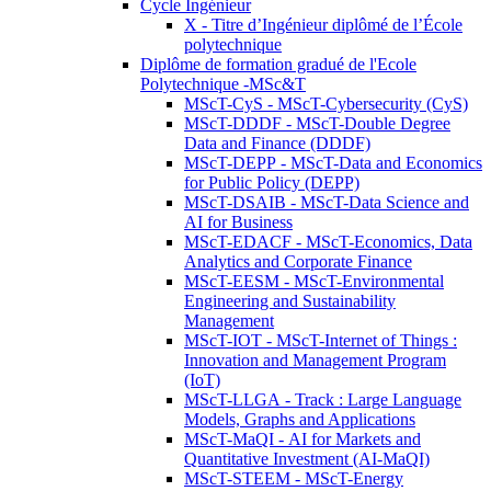
Cycle Ingénieur
X - Titre d’Ingénieur diplômé de l’École
polytechnique
Diplôme de formation gradué de l'Ecole
Polytechnique -MSc&T
MScT-CyS - MScT-Cybersecurity (CyS)
MScT-DDDF - MScT-Double Degree
Data and Finance (DDDF)
MScT-DEPP - MScT-Data and Economics
for Public Policy (DEPP)
MScT-DSAIB - MScT-Data Science and
AI for Business
MScT-EDACF - MScT-Economics, Data
Analytics and Corporate Finance
MScT-EESM - MScT-Environmental
Engineering and Sustainability
Management
MScT-IOT - MScT-Internet of Things :
Innovation and Management Program
(IoT)
MScT-LLGA - Track : Large Language
Models, Graphs and Applications
MScT-MaQI - AI for Markets and
Quantitative Investment (AI-MaQI)
MScT-STEEM - MScT-Energy