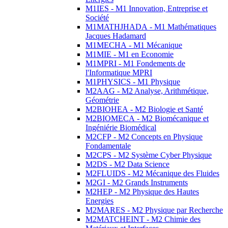
M1IES - M1 Innovation, Entreprise et
Société
M1MATHJHADA - M1 Mathématiques
Jacques Hadamard
M1MECHA - M1 Mécanique
M1MIE - M1 en Economie
M1MPRI - M1 Fondements de
l'Informatique MPRI
M1PHYSICS - M1 Physique
M2AAG - M2 Analyse, Arithmétique,
Géométrie
M2BIOHEA - M2 Biologie et Santé
M2BIOMECA - M2 Biomécanique et
Ingéniérie Biomédical
M2CFP - M2 Concepts en Physique
Fondamentale
M2CPS - M2 Système Cyber Physique
M2DS - M2 Data Science
M2FLUIDS - M2 Mécanique des Fluides
M2GI - M2 Grands Instruments
M2HEP - M2 Physique des Hautes
Energies
M2MARES - M2 Physique par Recherche
M2MATCHEINT - M2 Chimie des