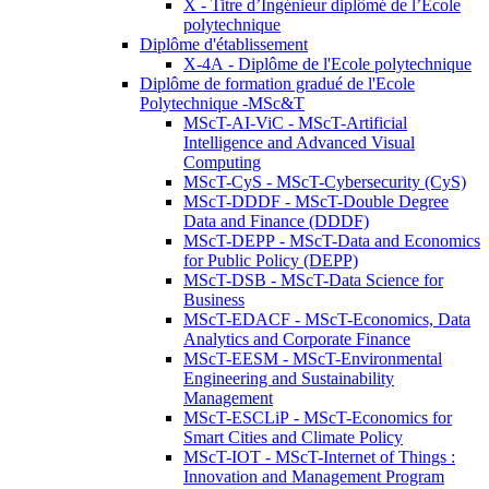
X - Titre d’Ingénieur diplômé de l’École
polytechnique
Diplôme d'établissement
X-4A - Diplôme de l'Ecole polytechnique
Diplôme de formation gradué de l'Ecole
Polytechnique -MSc&T
MScT-AI-ViC - MScT-Artificial
Intelligence and Advanced Visual
Computing
MScT-CyS - MScT-Cybersecurity (CyS)
MScT-DDDF - MScT-Double Degree
Data and Finance (DDDF)
MScT-DEPP - MScT-Data and Economics
for Public Policy (DEPP)
MScT-DSB - MScT-Data Science for
Business
MScT-EDACF - MScT-Economics, Data
Analytics and Corporate Finance
MScT-EESM - MScT-Environmental
Engineering and Sustainability
Management
MScT-ESCLiP - MScT-Economics for
Smart Cities and Climate Policy
MScT-IOT - MScT-Internet of Things :
Innovation and Management Program