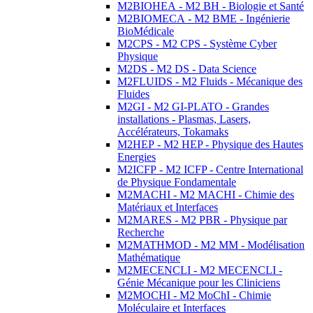
M2BIOHEA - M2 BH - Biologie et Santé
M2BIOMECA - M2 BME - Ingénierie
BioMédicale
M2CPS - M2 CPS - Système Cyber
Physique
M2DS - M2 DS - Data Science
M2FLUIDS - M2 Fluids - Mécanique des
Fluides
M2GI - M2 GI-PLATO - Grandes
installations - Plasmas, Lasers,
Accélérateurs, Tokamaks
M2HEP - M2 HEP - Physique des Hautes
Energies
M2ICFP - M2 ICFP - Centre International
de Physique Fondamentale
M2MACHI - M2 MACHI - Chimie des
Matériaux et Interfaces
M2MARES - M2 PBR - Physique par
Recherche
M2MATHMOD - M2 MM - Modélisation
Mathématique
M2MECENCLI - M2 MECENCLI -
Génie Mécanique pour les Cliniciens
M2MOCHI - M2 MoChI - Chimie
Moléculaire et Interfaces