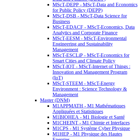
MScT-DEPP - MScT-Data and Economics
for Public Policy (DEPP)
MScT-DSB - MScT-Data Science for
Business
MScT-EDACF - MScT-Economics, Data
Analytics and Corporate Finance
MScT-EESM - MScT-Environmental
Engineering and Sustainability
Management
MScT-ESCLiP - MScT-Economics for
Smart Cities and Climate Policy
MScT-IOT - MScT-Internet of Things :
Innovation and Management Program
(IoT)
MScT-STEEM - MScT-Energy
Environment : Science Technology &
Management
Master (DNM)
M1APPMATH - M1 Mathématiques
Appliquées et Statistiques
M1BIOHEA - M1 Biologie et Santé
M1CHEINT - M1 Chimie et Interfaces
M1CPS - M1 Système Cyber Physique
M1HEP - M1 Physique des Hautes
Energies