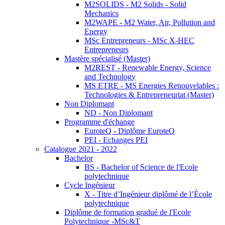
M2SOLIDS - M2 Solids - Solid
Mechanics
M2WAPE - M2 Water, Air, Pollution and
Energy
MSc Entrepreneurs - MSc X-HEC
Entrepreneurs
Mastère spécialisé (Master)
M2REST - Renewable Energy, Science
and Technology
MS ETRE - MS Energies Renouvelables :
Technologies & Entrepreneuriat (Master)
Non Diplomant
ND - Non Diplomant
Programme d'échange
EuroteQ - Diplôme EuroteQ
PEI - Echanges PEI
Catalogue 2021 - 2022
Bachelor
BS - Bachelor of Science de l'Ecole
polytechnique
Cycle Ingénieur
X - Titre d’Ingénieur diplômé de l’École
polytechnique
Diplôme de formation gradué de l'Ecole
Polytechnique -MSc&T