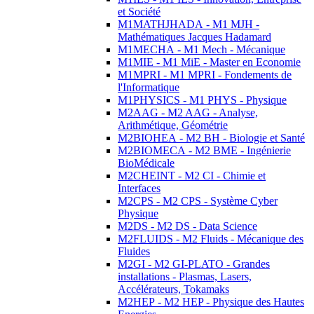
et Société
M1MATHJHADA - M1 MJH -
Mathématiques Jacques Hadamard
M1MECHA - M1 Mech - Mécanique
M1MIE - M1 MiE - Master en Economie
M1MPRI - M1 MPRI - Fondements de
l'Informatique
M1PHYSICS - M1 PHYS - Physique
M2AAG - M2 AAG - Analyse,
Arithmétique, Géométrie
M2BIOHEA - M2 BH - Biologie et Santé
M2BIOMECA - M2 BME - Ingénierie
BioMédicale
M2CHEINT - M2 CI - Chimie et
Interfaces
M2CPS - M2 CPS - Système Cyber
Physique
M2DS - M2 DS - Data Science
M2FLUIDS - M2 Fluids - Mécanique des
Fluides
M2GI - M2 GI-PLATO - Grandes
installations - Plasmas, Lasers,
Accélérateurs, Tokamaks
M2HEP - M2 HEP - Physique des Hautes