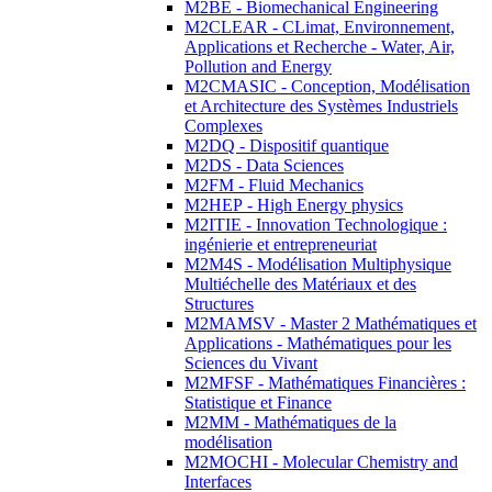
M2BE - Biomechanical Engineering
M2CLEAR - CLimat, Environnement,
Applications et Recherche - Water, Air,
Pollution and Energy
M2CMASIC - Conception, Modélisation
et Architecture des Systèmes Industriels
Complexes
M2DQ - Dispositif quantique
M2DS - Data Sciences
M2FM - Fluid Mechanics
M2HEP - High Energy physics
M2ITIE - Innovation Technologique :
ingénierie et entrepreneuriat
M2M4S - Modélisation Multiphysique
Multiéchelle des Matériaux et des
Structures
M2MAMSV - Master 2 Mathématiques et
Applications - Mathématiques pour les
Sciences du Vivant
M2MFSF - Mathématiques Financières :
Statistique et Finance
M2MM - Mathématiques de la
modélisation
M2MOCHI - Molecular Chemistry and
Interfaces