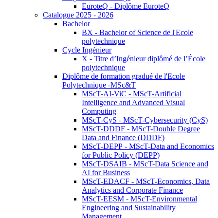
EuroteQ - Diplôme EuroteQ
Catalogue 2025 - 2026
Bachelor
BX - Bachelor of Science de l'Ecole
polytechnique
Cycle Ingénieur
X - Titre d’Ingénieur diplômé de l’École
polytechnique
Diplôme de formation gradué de l'Ecole
Polytechnique -MSc&T
MScT-AI-ViC - MScT-Artificial
Intelligence and Advanced Visual
Computing
MScT-CyS - MScT-Cybersecurity (CyS)
MScT-DDDF - MScT-Double Degree
Data and Finance (DDDF)
MScT-DEPP - MScT-Data and Economics
for Public Policy (DEPP)
MScT-DSAIB - MScT-Data Science and
AI for Business
MScT-EDACF - MScT-Economics, Data
Analytics and Corporate Finance
MScT-EESM - MScT-Environmental
Engineering and Sustainability
Management