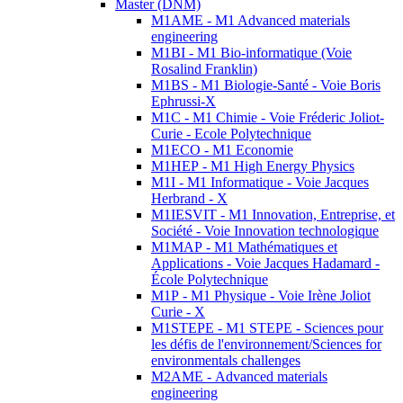
Master (DNM)
M1AME - M1 Advanced materials
engineering
M1BI - M1 Bio-informatique (Voie
Rosalind Franklin)
M1BS - M1 Biologie-Santé - Voie Boris
Ephrussi-X
M1C - M1 Chimie - Voie Fréderic Joliot-
Curie - Ecole Polytechnique
M1ECO - M1 Economie
M1HEP - M1 High Energy Physics
M1I - M1 Informatique - Voie Jacques
Herbrand - X
M1IESVIT - M1 Innovation, Entreprise, et
Société - Voie Innovation technologique
M1MAP - M1 Mathématiques et
Applications - Voie Jacques Hadamard -
École Polytechnique
M1P - M1 Physique - Voie Irène Joliot
Curie - X
M1STEPE - M1 STEPE - Sciences pour
les défis de l'environnement/Sciences for
environmentals challenges
M2AME - Advanced materials
engineering