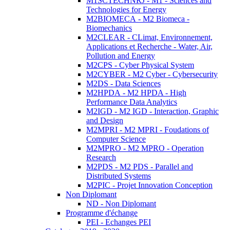
M1SCTECHNRJ - M1 - Sciences and
Technologies for Energy
M2BIOMECA - M2 Biomeca -
Biomechanics
M2CLEAR - CLimat, Environnement,
Applications et Recherche - Water, Air,
Pollution and Energy
M2CPS - Cyber Physical System
M2CYBER - M2 Cyber - Cybersecurity
M2DS - Data Sciences
M2HPDA - M2 HPDA - High
Performance Data Analytics
M2IGD - M2 IGD - Interaction, Graphic
and Design
M2MPRI - M2 MPRI - Foudations of
Computer Science
M2MPRO - M2 MPRO - Operation
Research
M2PDS - M2 PDS - Parallel and
Distributed Systems
M2PIC - Projet Innovation Conception
Non Diplomant
ND - Non Diplomant
Programme d'échange
PEI - Echanges PEI