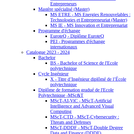
Entrepreneurs
Mastère spécialisé (Master)
MS ETRE - MS Energies Renouvelables :
Technologies et Entrepreneuriat (Master)
MS IE - MS Innovation et Entreprenariat
Programme d'échange
EuroteQ - Diplôme EuroteQ
PEI - Programmes d'échange
internationaux
Catalogue 2023 - 2024
Bachelor
BS - Bachelor of Science de l'Ecole
polytechnique
Cycle Ingénieur
X - Titre d’Ingénieur diplômé de l’École
polytechnique
Diplôme de formation gradué de l'Ecole
Polytechnique -MSc&T
MScT-AI-ViC - MScT-Artificial
Intelligence and Advanced Visual
Computing
MScT-CTD - MScT-Cybersecurity :
Threats and Defenses
MScT-DDDF - MScT-Double Degree
Data and Finance (DDDF)