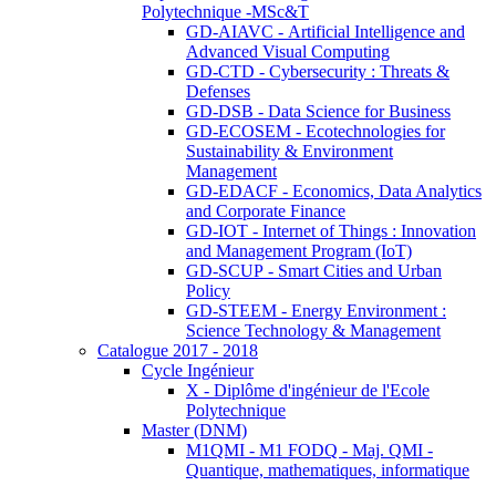
Polytechnique -MSc&T
GD-AIAVC - Artificial Intelligence and
Advanced Visual Computing
GD-CTD - Cybersecurity : Threats &
Defenses
GD-DSB - Data Science for Business
GD-ECOSEM - Ecotechnologies for
Sustainability & Environment
Management
GD-EDACF - Economics, Data Analytics
and Corporate Finance
GD-IOT - Internet of Things : Innovation
and Management Program (IoT)
GD-SCUP - Smart Cities and Urban
Policy
GD-STEEM - Energy Environment :
Science Technology & Management
Catalogue 2017 - 2018
Cycle Ingénieur
X - Diplôme d'ingénieur de l'Ecole
Polytechnique
Master (DNM)
M1QMI - M1 FODQ - Maj. QMI -
Quantique, mathematiques, informatique