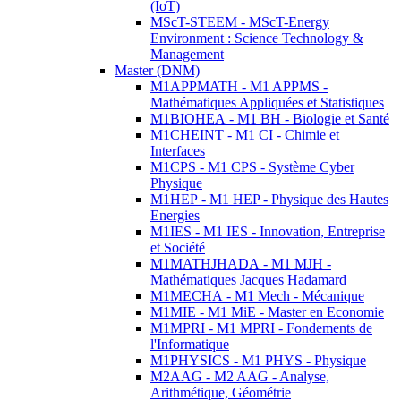
(IoT)
MScT-STEEM - MScT-Energy
Environment : Science Technology &
Management
Master (DNM)
M1APPMATH - M1 APPMS -
Mathématiques Appliquées et Statistiques
M1BIOHEA - M1 BH - Biologie et Santé
M1CHEINT - M1 CI - Chimie et
Interfaces
M1CPS - M1 CPS - Système Cyber
Physique
M1HEP - M1 HEP - Physique des Hautes
Energies
M1IES - M1 IES - Innovation, Entreprise
et Société
M1MATHJHADA - M1 MJH -
Mathématiques Jacques Hadamard
M1MECHA - M1 Mech - Mécanique
M1MIE - M1 MiE - Master en Economie
M1MPRI - M1 MPRI - Fondements de
l'Informatique
M1PHYSICS - M1 PHYS - Physique
M2AAG - M2 AAG - Analyse,
Arithmétique, Géométrie