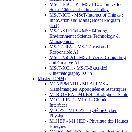
MScT-ESCLiP - MScT-Economics for
Smart Cities and Climate Policy
MScT-IOT - MScT-Internet of Things :
Innovation and Management Program
(IoT)
MScT-STEEM - MScT-Energy
Environment : Science Technology &
Management
MScT-TRAI - MScT-Trust and
Responsible AI
MScT-ViCAI - MScT-Visual Computing
and Creative AI
MScT-XCin - MScT-Extended
Cinematography XCin
Master (DNM)
M1APPMATH - M1 APPMS -
Mathématiques Appliquées et Statistiques
M1BIOHEA - M1 BH - Biologie et Santé
M1CHEINT - M1 CI - Chimie et
Interfaces
M1CPS - M1 CPS - Système Cyber
Physique
M1HEP - M1 HEP - Physique des Hautes
Energies
M1IES - M1 IES - Innovation, Entreprise