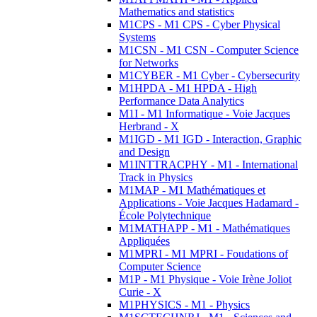
Mathematics and statistics
M1CPS - M1 CPS - Cyber Physical
Systems
M1CSN - M1 CSN - Computer Science
for Networks
M1CYBER - M1 Cyber - Cybersecurity
M1HPDA - M1 HPDA - High
Performance Data Analytics
M1I - M1 Informatique - Voie Jacques
Herbrand - X
M1IGD - M1 IGD - Interaction, Graphic
and Design
M1INTTRACPHY - M1 - International
Track in Physics
M1MAP - M1 Mathématiques et
Applications - Voie Jacques Hadamard -
École Polytechnique
M1MATHAPP - M1 - Mathématiques
Appliquées
M1MPRI - M1 MPRI - Foudations of
Computer Science
M1P - M1 Physique - Voie Irène Joliot
Curie - X
M1PHYSICS - M1 - Physics