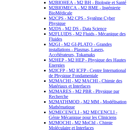
M2BIOHEA - M2 BH - Biologie et Santé
M2BIOMECA - M2 BME - Ingénierie
BioMédicale
M2CPS - M2 CPS - Système Cyber
Physique
M2DS - M2 DS - Data Science
M2FLUIDS - M2 Fluids - Mécanique des
Fluides
M2GI - M2 GI-PLATO - Grandes
installations - Plasmas, Lasers,
Accélérateurs, Tokamaks
M2HEP - M2 HEP - Physique des Hautes
Energies
M2ICFP - M2 ICFP - Centre International
de Physique Fondamentale
M2MACHI - M2 MACHI - Chimie des
Matériaux et Interfaces
M2MARES - M2 PBR - Physique par
Recherche
M2MATHMOD - M2 MM - Modélisation
Mathématique
M2MECENCLI - M2 MECENCLI -
Génie Mécanique pour les Cliniciens
M2MOCHI - M2 MoChI - Chimie
Moléculaire et Interfaces