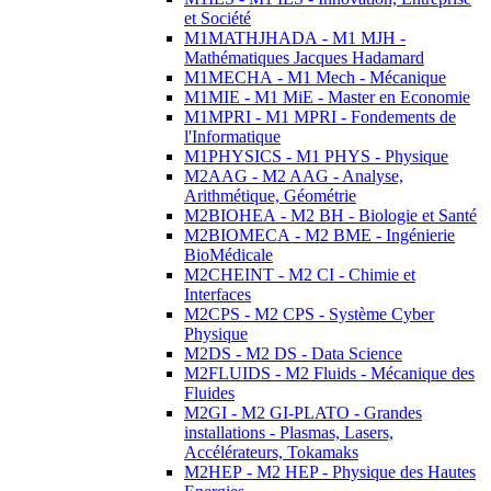
et Société
M1MATHJHADA - M1 MJH -
Mathématiques Jacques Hadamard
M1MECHA - M1 Mech - Mécanique
M1MIE - M1 MiE - Master en Economie
M1MPRI - M1 MPRI - Fondements de
l'Informatique
M1PHYSICS - M1 PHYS - Physique
M2AAG - M2 AAG - Analyse,
Arithmétique, Géométrie
M2BIOHEA - M2 BH - Biologie et Santé
M2BIOMECA - M2 BME - Ingénierie
BioMédicale
M2CHEINT - M2 CI - Chimie et
Interfaces
M2CPS - M2 CPS - Système Cyber
Physique
M2DS - M2 DS - Data Science
M2FLUIDS - M2 Fluids - Mécanique des
Fluides
M2GI - M2 GI-PLATO - Grandes
installations - Plasmas, Lasers,
Accélérateurs, Tokamaks
M2HEP - M2 HEP - Physique des Hautes