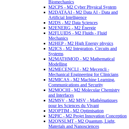
Biomechanics
M2CPS - M2 Cyber Physical System
M2DATAAI - M2 Data AI - Data and
Artificial Intelligence
M2DS - M2 Data Sciences
M2ENERG - M2 Énergie
M2FLUIDS - M2 Fluids - Fluid
Mechanics
M2HEP - M2 High Energy physics
M2ICS - M2 Integration, Circuits and
Systems
M2MATHMOD - M2 Mathematical
Modelling
M2MECENCLI - M2 Mecencli -
Mechanical Engineering for Clinicians
M2MICAS - M2 Machine Learning,
Communications and Security
M2MOCHI - M2 Molecular Chemistry
and Interfaces
M2MSV - M2 MSV - Mathématiques
pour les Sciences du Vivant
M2OPTIM - M2 Optimisation
M2PIC - M2 Projet Innovation Conception
M2QNSLMT - M2 Quantum, Light,
Materials and Nanosciences