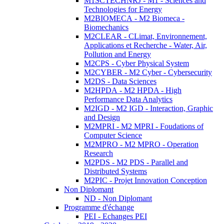
M1SCTECHNRJ - M1 - Sciences and
Technologies for Energy
M2BIOMECA - M2 Biomeca -
Biomechanics
M2CLEAR - CLimat, Environnement,
Applications et Recherche - Water, Air,
Pollution and Energy
M2CPS - Cyber Physical System
M2CYBER - M2 Cyber - Cybersecurity
M2DS - Data Sciences
M2HPDA - M2 HPDA - High
Performance Data Analytics
M2IGD - M2 IGD - Interaction, Graphic
and Design
M2MPRI - M2 MPRI - Foudations of
Computer Science
M2MPRO - M2 MPRO - Operation
Research
M2PDS - M2 PDS - Parallel and
Distributed Systems
M2PIC - Projet Innovation Conception
Non Diplomant
ND - Non Diplomant
Programme d'échange
PEI - Echanges PEI