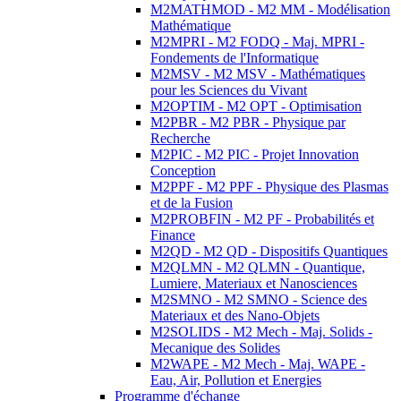
M2MATHMOD - M2 MM - Modélisation
Mathématique
M2MPRI - M2 FODQ - Maj. MPRI -
Fondements de l'Informatique
M2MSV - M2 MSV - Mathématiques
pour les Sciences du Vivant
M2OPTIM - M2 OPT - Optimisation
M2PBR - M2 PBR - Physique par
Recherche
M2PIC - M2 PIC - Projet Innovation
Conception
M2PPF - M2 PPF - Physique des Plasmas
et de la Fusion
M2PROBFIN - M2 PF - Probabilités et
Finance
M2QD - M2 QD - Dispositifs Quantiques
M2QLMN - M2 QLMN - Quantique,
Lumiere, Materiaux et Nanosciences
M2SMNO - M2 SMNO - Science des
Materiaux et des Nano-Objets
M2SOLIDS - M2 Mech - Maj. Solids -
Mecanique des Solides
M2WAPE - M2 Mech - Maj. WAPE -
Eau, Air, Pollution et Energies
Programme d'échange