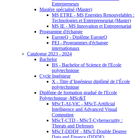
Entrepreneurs
Mastère spécialisé (Master)
MS ETRE - MS Energies Renouvelables :
Technologies et Entrepreneuriat (Master)
MS IE - MS Innovation et Entreprenariat
Programme d'échange
EuroteQ - Diplôme EuroteQ
PEI - Programmes d'échange
internationaux
Catalogue 2023 - 2024
Bachelor
BS - Bachelor of Science de l'Ecole
polytechnique
Cycle Ingénieur
X - Titre d’Ingénieur diplômé de l’École
polytechnique
Diplôme de formation gradué de l'Ecole
Polytechnique -MSc&T
MScT-AI-ViC - MScT-Artificial
Intelligence and Advanced Visual
Computing
MScT-CTD - MScT-Cybersecurity :
Threats and Defenses
MScT-DDDF - MScT-Double Degree
Data and Finance (DDDF)