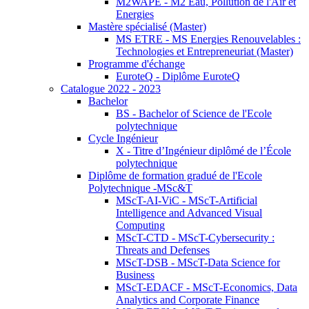
M2WAPE - M2 Eau, Pollution de l'Air et
Energies
Mastère spécialisé (Master)
MS ETRE - MS Energies Renouvelables :
Technologies et Entrepreneuriat (Master)
Programme d'échange
EuroteQ - Diplôme EuroteQ
Catalogue 2022 - 2023
Bachelor
BS - Bachelor of Science de l'Ecole
polytechnique
Cycle Ingénieur
X - Titre d’Ingénieur diplômé de l’École
polytechnique
Diplôme de formation gradué de l'Ecole
Polytechnique -MSc&T
MScT-AI-ViC - MScT-Artificial
Intelligence and Advanced Visual
Computing
MScT-CTD - MScT-Cybersecurity :
Threats and Defenses
MScT-DSB - MScT-Data Science for
Business
MScT-EDACF - MScT-Economics, Data
Analytics and Corporate Finance