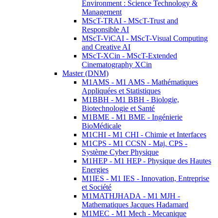
Environment : Science Technology &
Management
MScT-TRAI - MScT-Trust and
Responsible AI
MScT-ViCAI - MScT-Visual Computing
and Creative AI
MScT-XCin - MScT-Extended
Cinematography XCin
Master (DNM)
M1AMS - M1 AMS - Mathématiques
Appliquées et Statistiques
M1BBH - M1 BBH - Biologie,
Biotechnologie et Santé
M1BME - M1 BME - Ingénierie
BioMédicale
M1CHI - M1 CHI - Chimie et Interfaces
M1CPS - M1 CCSN - Maj. CPS -
Système Cyber Physique
M1HEP - M1 HEP - Physique des Hautes
Energies
M1IES - M1 IES - Innovation, Entreprise
et Société
M1MATHJHADA - M1 MJH -
Mathematiques Jacques Hadamard
M1MEC - M1 Mech - Mecanique