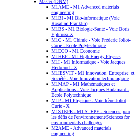
Master (DNM)
M1AME - M1 Advanced materials
engineering
M1BI - M1 Bio-informatique (Voie
Rosalind Franklin)
M1BS - M1 Biologie-Santé - Voie Boris
Ephrussi-X
M1C - M1 Chimie - Voie Fréderic Joliot-
Curie - Ecole Polytechnique
M1ECO - M1 Economie
M1HEP - M1 High Energy Physics
M1I - M1 Informatique - Voie Jacques
Herbrand - X
M1IESVIT - M1 Innovation, Entreprise, et
Société - Voie Innovation technologique
M1MAP - M1 Mathématiques et
Applications - Voie Jacques Hadamard -
École Polytechnique
M1P - M1 Physique - Voie Irène Joliot
Curie - X
M1STEPE - M1 STEPE - Sciences pour
les défis de l'environnement/Sciences for
environmentals challenges
M2AME - Advanced materials
engineering