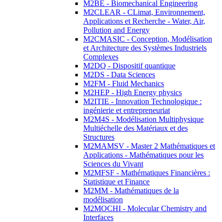
M2BE - Biomechanical Engineering
M2CLEAR - CLimat, Environnement,
Applications et Recherche - Water, Air,
Pollution and Energy
M2CMASIC - Conception, Modélisation
et Architecture des Systèmes Industriels
Complexes
M2DQ - Dispositif quantique
M2DS - Data Sciences
M2FM - Fluid Mechanics
M2HEP - High Energy physics
M2ITIE - Innovation Technologique :
ingénierie et entrepreneuriat
M2M4S - Modélisation Multiphysique
Multiéchelle des Matériaux et des
Structures
M2MAMSV - Master 2 Mathématiques et
Applications - Mathématiques pour les
Sciences du Vivant
M2MFSF - Mathématiques Financières :
Statistique et Finance
M2MM - Mathématiques de la
modélisation
M2MOCHI - Molecular Chemistry and
Interfaces