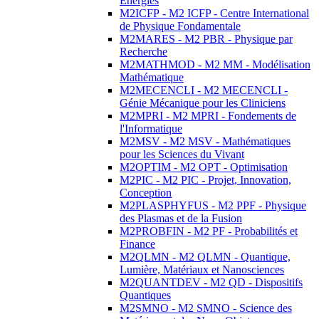
Energies
M2ICFP - M2 ICFP - Centre International
de Physique Fondamentale
M2MARES - M2 PBR - Physique par
Recherche
M2MATHMOD - M2 MM - Modélisation
Mathématique
M2MECENCLI - M2 MECENCLI -
Génie Mécanique pour les Cliniciens
M2MPRI - M2 MPRI - Fondements de
l'Informatique
M2MSV - M2 MSV - Mathématiques
pour les Sciences du Vivant
M2OPTIM - M2 OPT - Optimisation
M2PIC - M2 PIC - Projet, Innovation,
Conception
M2PLASPHYFUS - M2 PPF - Physique
des Plasmas et de la Fusion
M2PROBFIN - M2 PF - Probabilités et
Finance
M2QLMN - M2 QLMN - Quantique,
Lumière, Matériaux et Nanosciences
M2QUANTDEV - M2 QD - Dispositifs
Quantiques
M2SMNO - M2 SMNO - Science des