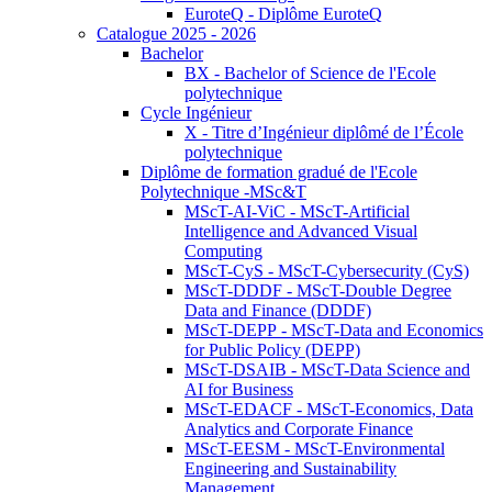
EuroteQ - Diplôme EuroteQ
Catalogue 2025 - 2026
Bachelor
BX - Bachelor of Science de l'Ecole
polytechnique
Cycle Ingénieur
X - Titre d’Ingénieur diplômé de l’École
polytechnique
Diplôme de formation gradué de l'Ecole
Polytechnique -MSc&T
MScT-AI-ViC - MScT-Artificial
Intelligence and Advanced Visual
Computing
MScT-CyS - MScT-Cybersecurity (CyS)
MScT-DDDF - MScT-Double Degree
Data and Finance (DDDF)
MScT-DEPP - MScT-Data and Economics
for Public Policy (DEPP)
MScT-DSAIB - MScT-Data Science and
AI for Business
MScT-EDACF - MScT-Economics, Data
Analytics and Corporate Finance
MScT-EESM - MScT-Environmental
Engineering and Sustainability
Management