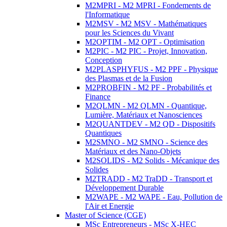
M2MPRI - M2 MPRI - Fondements de
l'Informatique
M2MSV - M2 MSV - Mathématiques
pour les Sciences du Vivant
M2OPTIM - M2 OPT - Optimisation
M2PIC - M2 PIC - Projet, Innovation,
Conception
M2PLASPHYFUS - M2 PPF - Physique
des Plasmas et de la Fusion
M2PROBFIN - M2 PF - Probabilités et
Finance
M2QLMN - M2 QLMN - Quantique,
Lumière, Matériaux et Nanosciences
M2QUANTDEV - M2 QD - Dispositifs
Quantiques
M2SMNO - M2 SMNO - Science des
Matériaux et des Nano-Objets
M2SOLIDS - M2 Solids - Mécanique des
Solides
M2TRADD - M2 TraDD - Transport et
Développement Durable
M2WAPE - M2 WAPE - Eau, Pollution de
l'Air et Energie
Master of Science (CGE)
MSc Entrepreneurs - MSc X-HEC