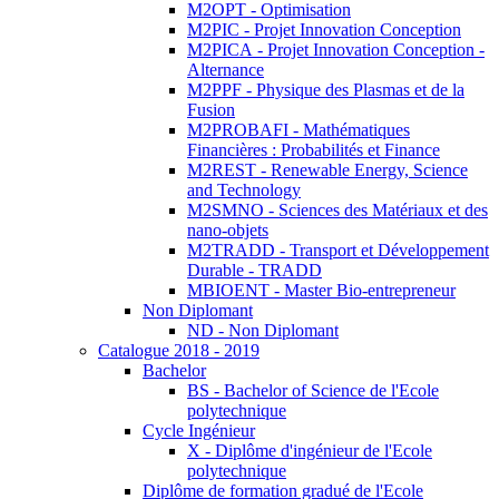
M2OPT - Optimisation
M2PIC - Projet Innovation Conception
M2PICA - Projet Innovation Conception -
Alternance
M2PPF - Physique des Plasmas et de la
Fusion
M2PROBAFI - Mathématiques
Financières : Probabilités et Finance
M2REST - Renewable Energy, Science
and Technology
M2SMNO - Sciences des Matériaux et des
nano-objets
M2TRADD - Transport et Développement
Durable - TRADD
MBIOENT - Master Bio-entrepreneur
Non Diplomant
ND - Non Diplomant
Catalogue 2018 - 2019
Bachelor
BS - Bachelor of Science de l'Ecole
polytechnique
Cycle Ingénieur
X - Diplôme d'ingénieur de l'Ecole
polytechnique
Diplôme de formation gradué de l'Ecole