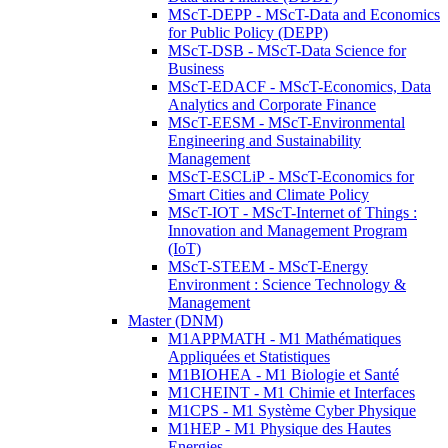
MScT-DEPP - MScT-Data and Economics
for Public Policy (DEPP)
MScT-DSB - MScT-Data Science for
Business
MScT-EDACF - MScT-Economics, Data
Analytics and Corporate Finance
MScT-EESM - MScT-Environmental
Engineering and Sustainability
Management
MScT-ESCLiP - MScT-Economics for
Smart Cities and Climate Policy
MScT-IOT - MScT-Internet of Things :
Innovation and Management Program
(IoT)
MScT-STEEM - MScT-Energy
Environment : Science Technology &
Management
Master (DNM)
M1APPMATH - M1 Mathématiques
Appliquées et Statistiques
M1BIOHEA - M1 Biologie et Santé
M1CHEINT - M1 Chimie et Interfaces
M1CPS - M1 Système Cyber Physique
M1HEP - M1 Physique des Hautes
Energies