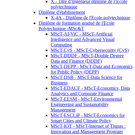
X - Titre d’Ingénieur diplômé de l’École
polytechnique
Diplôme d'établissement
X-4A - Diplôme de l'Ecole polytechnique
Diplôme de formation gradué de l'Ecole
Polytechnique -MSc&T
MScT-AI-ViC - MScT-Artificial
Intelligence and Advanced Visual
Computing
MScT-CyS - MScT-Cybersecurity (CyS)
MScT-DDDF - MScT-Double Degree
Data and Finance (DDDF)
MScT-DEPP - MScT-Data and Economics
for Public Policy (DEPP)
MScT-DSB - MScT-Data Science for
Business
MScT-EDACF - MScT-Economics, Data
Analytics and Corporate Finance
MScT-EESM - MScT-Environmental
Engineering and Sustainability
Management
MScT-ESCLiP - MScT-Economics for
Smart Cities and Climate Policy
MScT-IOT - MScT-Internet of Things :
Innovation and Management Program