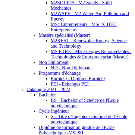
M2SOLIDS - M2 Solids - Solid
Mechanics
M2WAPE - M2 Water, Air, Pollution and
Energy
MSc Entrepreneurs - MSc X-HEC
Entrepreneurs
Mastère spécialisé (Master)
M2REST - Renewable Energy, Science
and Technology
MS ETRE - MS Energies Renouvelables :
Technologies & Entrepreneuriat (Master)
Non Diplomant
ND - Non Diplomant
Programme d'échange
EuroteQ - Diplôme EuroteQ
PEI - Echanges PEI
Catalogue 2021 - 2022
Bachelor
BS - Bachelor of Science de l'Ecole
polytechnique
Cycle Ingénieur
X - Titre d’Ingénieur diplômé de l’École
polytechnique
Diplôme de formation gradué de l'Ecole
Polytechnique -MSc&T