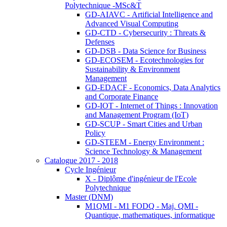
Polytechnique -MSc&T
GD-AIAVC - Artificial Intelligence and
Advanced Visual Computing
GD-CTD - Cybersecurity : Threats &
Defenses
GD-DSB - Data Science for Business
GD-ECOSEM - Ecotechnologies for
Sustainability & Environment
Management
GD-EDACF - Economics, Data Analytics
and Corporate Finance
GD-IOT - Internet of Things : Innovation
and Management Program (IoT)
GD-SCUP - Smart Cities and Urban
Policy
GD-STEEM - Energy Environment :
Science Technology & Management
Catalogue 2017 - 2018
Cycle Ingénieur
X - Diplôme d'ingénieur de l'Ecole
Polytechnique
Master (DNM)
M1QMI - M1 FODQ - Maj. QMI -
Quantique, mathematiques, informatique