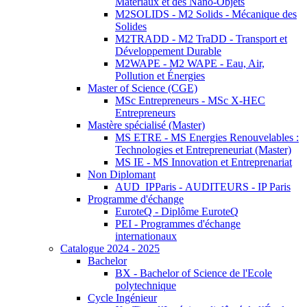
Matériaux et des Nano-Objets
M2SOLIDS - M2 Solids - Mécanique des
Solides
M2TRADD - M2 TraDD - Transport et
Développement Durable
M2WAPE - M2 WAPE - Eau, Air,
Pollution et Énergies
Master of Science (CGE)
MSc Entrepreneurs - MSc X-HEC
Entrepreneurs
Mastère spécialisé (Master)
MS ETRE - MS Energies Renouvelables :
Technologies et Entrepreneuriat (Master)
MS IE - MS Innovation et Entreprenariat
Non Diplomant
AUD_IPParis - AUDITEURS - IP Paris
Programme d'échange
EuroteQ - Diplôme EuroteQ
PEI - Programmes d'échange
internationaux
Catalogue 2024 - 2025
Bachelor
BX - Bachelor of Science de l'Ecole
polytechnique
Cycle Ingénieur