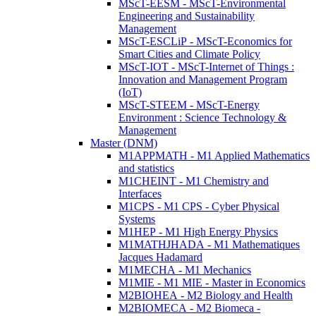
MScT-EESM - MScT-Environmental
Engineering and Sustainability
Management
MScT-ESCLiP - MScT-Economics for
Smart Cities and Climate Policy
MScT-IOT - MScT-Internet of Things :
Innovation and Management Program
(IoT)
MScT-STEEM - MScT-Energy
Environment : Science Technology &
Management
Master (DNM)
M1APPMATH - M1 Applied Mathematics
and statistics
M1CHEINT - M1 Chemistry and
Interfaces
M1CPS - M1 CPS - Cyber Physical
Systems
M1HEP - M1 High Energy Physics
M1MATHJHADA - M1 Mathematiques
Jacques Hadamard
M1MECHA - M1 Mechanics
M1MIE - M1 MIE - Master in Economics
M2BIOHEA - M2 Biology and Health
M2BIOMECA - M2 Biomeca -