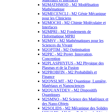
Matériaux et Interfaces
M2MATHMOD - M2 Modélisation
Mathématique
M2MECENCLI - M2 Génie Mécanique
pour les Cliniciens
M2MOCHI - M2 Chimie Moléculaire et
Interfaces
M2MPRI - M2 Fondements de
l'Informatique MPRI
M2MSV - M2 Mathématiques pour les
Sciences du Vivant
M2OPTIM - M2 Optimisation
M2PIC - M2 Projet, Innovation,
Conception
M2PLASPHYFUS - M2 Physique des
Plasmas et de la Fusion
M2PROBFIN - M2 Probabilités et
Finance
M2QNSLMT - M2 Quantique, Lumière,
Matériaux et Nanosciences
M2QUANTDEV - M2 Dispositifs
Quantiques
M2SMNO - M2 Science des Matériaux et
des Nano-Objets
M2SOLIDS - M2 Mécanique des Solides