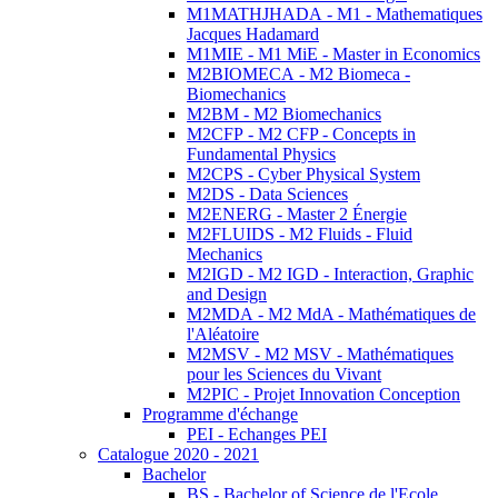
M1MATHJHADA - M1 - Mathematiques
Jacques Hadamard
M1MIE - M1 MiE - Master in Economics
M2BIOMECA - M2 Biomeca -
Biomechanics
M2BM - M2 Biomechanics
M2CFP - M2 CFP - Concepts in
Fundamental Physics
M2CPS - Cyber Physical System
M2DS - Data Sciences
M2ENERG - Master 2 Énergie
M2FLUIDS - M2 Fluids - Fluid
Mechanics
M2IGD - M2 IGD - Interaction, Graphic
and Design
M2MDA - M2 MdA - Mathématiques de
l'Aléatoire
M2MSV - M2 MSV - Mathématiques
pour les Sciences du Vivant
M2PIC - Projet Innovation Conception
Programme d'échange
PEI - Echanges PEI
Catalogue 2020 - 2021
Bachelor
BS - Bachelor of Science de l'Ecole