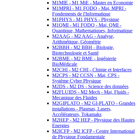
M1MIE - M1 MiE - Master en Economie
M1MPRI - M1 FODQ - Maj. MPRI -
Fondements de l'Informatique
M1PHYS - M1 PHYS - Physique
M1QMI - M1 FODQ - Maj. QMI -
Quantique, Mathematiques, Informatique
M2AAG - M2 AAG - Analyse,
Arithmétique, Géométrie
M2BBH - M2 BBH - Biologie,
Biotechnologie et Santé
M2BME - M2 BME - Ingénierie
BioMédicale
M2CHI - M2 CHI - Chimie et Interfaces
M2CPS - M2 CCSN - Maj. CPS -
Système Cyber Physique
M2DS - M2 DS - Science des données
M2FLUIDS - M2 Mech - Maj. Fluids -
Mecanique des Fluides
M2GIPLATO - M2 GI-PLATO - Grandes
installations - Plasmas, Lasers,
Accélérateurs, Tokamaks
M2HEP - M2 HEP - Physique des Hautes
Energies
M2ICFP - M2 ICFP - Centre International
de Physique Fondamentale