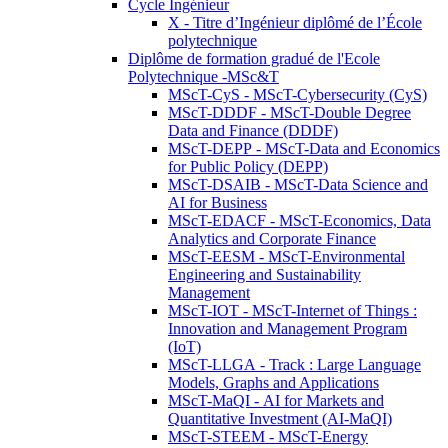
Cycle Ingénieur
X - Titre d’Ingénieur diplômé de l’École
polytechnique
Diplôme de formation gradué de l'Ecole
Polytechnique -MSc&T
MScT-CyS - MScT-Cybersecurity (CyS)
MScT-DDDF - MScT-Double Degree
Data and Finance (DDDF)
MScT-DEPP - MScT-Data and Economics
for Public Policy (DEPP)
MScT-DSAIB - MScT-Data Science and
AI for Business
MScT-EDACF - MScT-Economics, Data
Analytics and Corporate Finance
MScT-EESM - MScT-Environmental
Engineering and Sustainability
Management
MScT-IOT - MScT-Internet of Things :
Innovation and Management Program
(IoT)
MScT-LLGA - Track : Large Language
Models, Graphs and Applications
MScT-MaQI - AI for Markets and
Quantitative Investment (AI-MaQI)
MScT-STEEM - MScT-Energy