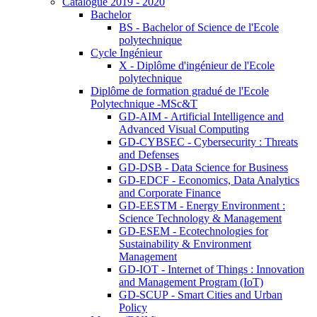
Catalogue 2019 - 2020
Bachelor
BS - Bachelor of Science de l'Ecole
polytechnique
Cycle Ingénieur
X - Diplôme d'ingénieur de l'Ecole
polytechnique
Diplôme de formation gradué de l'Ecole
Polytechnique -MSc&T
GD-AIM - Artificial Intelligence and
Advanced Visual Computing
GD-CYBSEC - Cybersecurity : Threats
and Defenses
GD-DSB - Data Science for Business
GD-EDCF - Economics, Data Analytics
and Corporate Finance
GD-EESTM - Energy Environment :
Science Technology & Management
GD-ESEM - Ecotechnologies for
Sustainability & Environment
Management
GD-IOT - Internet of Things : Innovation
and Management Program (IoT)
GD-SCUP - Smart Cities and Urban
Policy