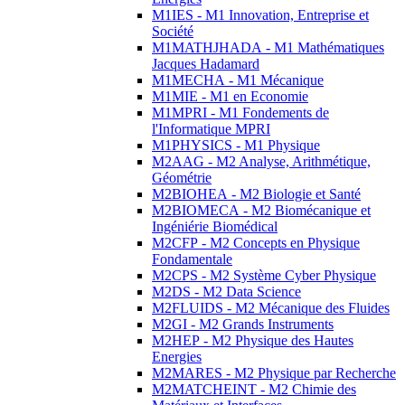
M1IES - M1 Innovation, Entreprise et
Société
M1MATHJHADA - M1 Mathématiques
Jacques Hadamard
M1MECHA - M1 Mécanique
M1MIE - M1 en Economie
M1MPRI - M1 Fondements de
l'Informatique MPRI
M1PHYSICS - M1 Physique
M2AAG - M2 Analyse, Arithmétique,
Géométrie
M2BIOHEA - M2 Biologie et Santé
M2BIOMECA - M2 Biomécanique et
Ingéniérie Biomédical
M2CFP - M2 Concepts en Physique
Fondamentale
M2CPS - M2 Système Cyber Physique
M2DS - M2 Data Science
M2FLUIDS - M2 Mécanique des Fluides
M2GI - M2 Grands Instruments
M2HEP - M2 Physique des Hautes
Energies
M2MARES - M2 Physique par Recherche
M2MATCHEINT - M2 Chimie des