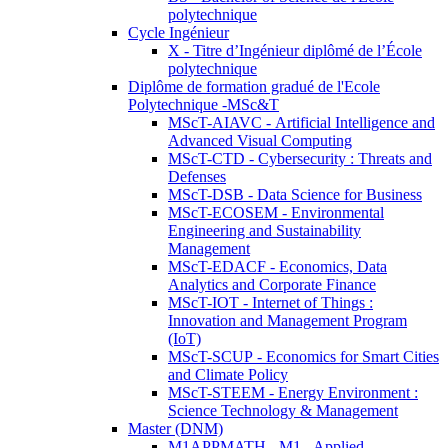
polytechnique
Cycle Ingénieur
X - Titre d’Ingénieur diplômé de l’École
polytechnique
Diplôme de formation gradué de l'Ecole
Polytechnique -MSc&T
MScT-AIAVC - Artificial Intelligence and
Advanced Visual Computing
MScT-CTD - Cybersecurity : Threats and
Defenses
MScT-DSB - Data Science for Business
MScT-ECOSEM - Environmental
Engineering and Sustainability
Management
MScT-EDACF - Economics, Data
Analytics and Corporate Finance
MScT-IOT - Internet of Things :
Innovation and Management Program
(IoT)
MScT-SCUP - Economics for Smart Cities
and Climate Policy
MScT-STEEM - Energy Environment :
Science Technology & Management
Master (DNM)
M1APPMATH - M1 - Applied