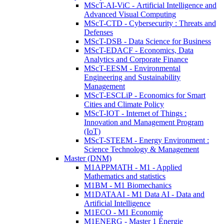
MScT-AI-ViC - Artificial Intelligence and
Advanced Visual Computing
MScT-CTD - Cybersecurity : Threats and
Defenses
MScT-DSB - Data Science for Business
MScT-EDACF - Economics, Data
Analytics and Corporate Finance
MScT-EESM - Environmental
Engineering and Sustainability
Management
MScT-ESCLiP - Economics for Smart
Cities and Climate Policy
MScT-IOT - Internet of Things :
Innovation and Management Program
(IoT)
MScT-STEEM - Energy Environment :
Science Technology & Management
Master (DNM)
M1APPMATH - M1 - Applied
Mathematics and statistics
M1BM - M1 Biomechanics
M1DATAAI - M1 Data AI - Data and
Artificial Intelligence
M1ECO - M1 Economie
M1ENERG - Master 1 Énergie