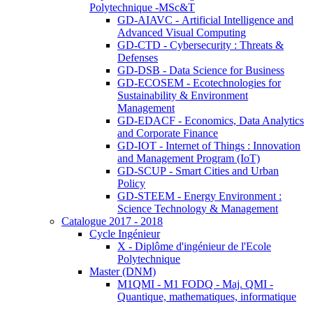
Polytechnique -MSc&T
GD-AIAVC - Artificial Intelligence and
Advanced Visual Computing
GD-CTD - Cybersecurity : Threats &
Defenses
GD-DSB - Data Science for Business
GD-ECOSEM - Ecotechnologies for
Sustainability & Environment
Management
GD-EDACF - Economics, Data Analytics
and Corporate Finance
GD-IOT - Internet of Things : Innovation
and Management Program (IoT)
GD-SCUP - Smart Cities and Urban
Policy
GD-STEEM - Energy Environment :
Science Technology & Management
Catalogue 2017 - 2018
Cycle Ingénieur
X - Diplôme d'ingénieur de l'Ecole
Polytechnique
Master (DNM)
M1QMI - M1 FODQ - Maj. QMI -
Quantique, mathematiques, informatique