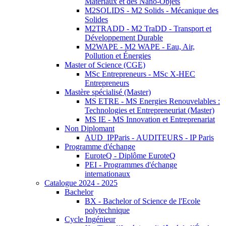
Matériaux et des Nano-Objets
M2SOLIDS - M2 Solids - Mécanique des
Solides
M2TRADD - M2 TraDD - Transport et
Développement Durable
M2WAPE - M2 WAPE - Eau, Air,
Pollution et Énergies
Master of Science (CGE)
MSc Entrepreneurs - MSc X-HEC
Entrepreneurs
Mastère spécialisé (Master)
MS ETRE - MS Energies Renouvelables :
Technologies et Entrepreneuriat (Master)
MS IE - MS Innovation et Entreprenariat
Non Diplomant
AUD_IPParis - AUDITEURS - IP Paris
Programme d'échange
EuroteQ - Diplôme EuroteQ
PEI - Programmes d'échange
internationaux
Catalogue 2024 - 2025
Bachelor
BX - Bachelor of Science de l'Ecole
polytechnique
Cycle Ingénieur