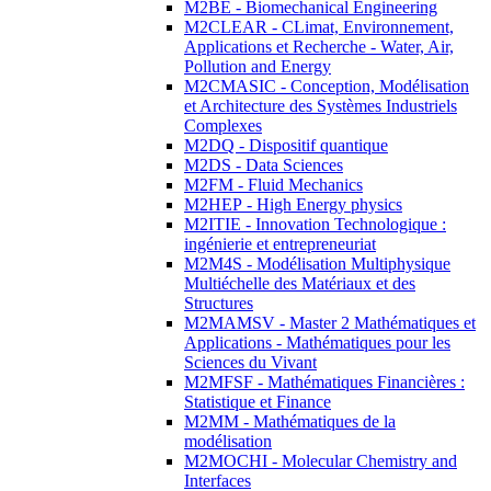
M2BE - Biomechanical Engineering
M2CLEAR - CLimat, Environnement,
Applications et Recherche - Water, Air,
Pollution and Energy
M2CMASIC - Conception, Modélisation
et Architecture des Systèmes Industriels
Complexes
M2DQ - Dispositif quantique
M2DS - Data Sciences
M2FM - Fluid Mechanics
M2HEP - High Energy physics
M2ITIE - Innovation Technologique :
ingénierie et entrepreneuriat
M2M4S - Modélisation Multiphysique
Multiéchelle des Matériaux et des
Structures
M2MAMSV - Master 2 Mathématiques et
Applications - Mathématiques pour les
Sciences du Vivant
M2MFSF - Mathématiques Financières :
Statistique et Finance
M2MM - Mathématiques de la
modélisation
M2MOCHI - Molecular Chemistry and
Interfaces