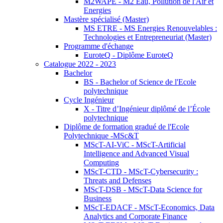
M2WAPE - M2 Eau, Pollution de l'Air et
Energies
Mastère spécialisé (Master)
MS ETRE - MS Energies Renouvelables :
Technologies et Entrepreneuriat (Master)
Programme d'échange
EuroteQ - Diplôme EuroteQ
Catalogue 2022 - 2023
Bachelor
BS - Bachelor of Science de l'Ecole
polytechnique
Cycle Ingénieur
X - Titre d’Ingénieur diplômé de l’École
polytechnique
Diplôme de formation gradué de l'Ecole
Polytechnique -MSc&T
MScT-AI-ViC - MScT-Artificial
Intelligence and Advanced Visual
Computing
MScT-CTD - MScT-Cybersecurity :
Threats and Defenses
MScT-DSB - MScT-Data Science for
Business
MScT-EDACF - MScT-Economics, Data
Analytics and Corporate Finance