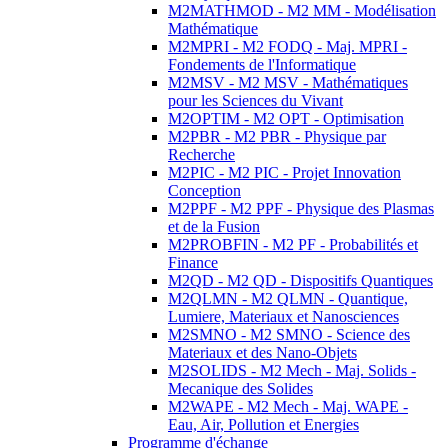
M2MATHMOD - M2 MM - Modélisation
Mathématique
M2MPRI - M2 FODQ - Maj. MPRI -
Fondements de l'Informatique
M2MSV - M2 MSV - Mathématiques
pour les Sciences du Vivant
M2OPTIM - M2 OPT - Optimisation
M2PBR - M2 PBR - Physique par
Recherche
M2PIC - M2 PIC - Projet Innovation
Conception
M2PPF - M2 PPF - Physique des Plasmas
et de la Fusion
M2PROBFIN - M2 PF - Probabilités et
Finance
M2QD - M2 QD - Dispositifs Quantiques
M2QLMN - M2 QLMN - Quantique,
Lumiere, Materiaux et Nanosciences
M2SMNO - M2 SMNO - Science des
Materiaux et des Nano-Objets
M2SOLIDS - M2 Mech - Maj. Solids -
Mecanique des Solides
M2WAPE - M2 Mech - Maj. WAPE -
Eau, Air, Pollution et Energies
Programme d'échange