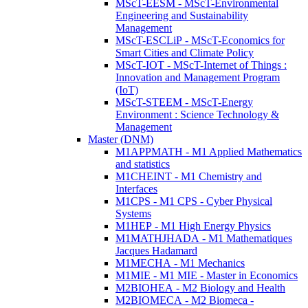
MScT-EESM - MScT-Environmental
Engineering and Sustainability
Management
MScT-ESCLiP - MScT-Economics for
Smart Cities and Climate Policy
MScT-IOT - MScT-Internet of Things :
Innovation and Management Program
(IoT)
MScT-STEEM - MScT-Energy
Environment : Science Technology &
Management
Master (DNM)
M1APPMATH - M1 Applied Mathematics
and statistics
M1CHEINT - M1 Chemistry and
Interfaces
M1CPS - M1 CPS - Cyber Physical
Systems
M1HEP - M1 High Energy Physics
M1MATHJHADA - M1 Mathematiques
Jacques Hadamard
M1MECHA - M1 Mechanics
M1MIE - M1 MIE - Master in Economics
M2BIOHEA - M2 Biology and Health
M2BIOMECA - M2 Biomeca -