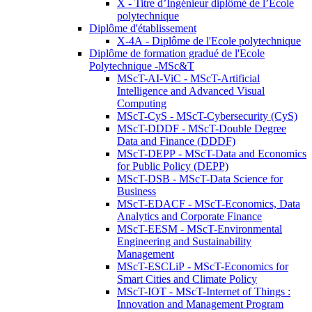
X - Titre d’Ingénieur diplômé de l’École
polytechnique
Diplôme d'établissement
X-4A - Diplôme de l'Ecole polytechnique
Diplôme de formation gradué de l'Ecole
Polytechnique -MSc&T
MScT-AI-ViC - MScT-Artificial
Intelligence and Advanced Visual
Computing
MScT-CyS - MScT-Cybersecurity (CyS)
MScT-DDDF - MScT-Double Degree
Data and Finance (DDDF)
MScT-DEPP - MScT-Data and Economics
for Public Policy (DEPP)
MScT-DSB - MScT-Data Science for
Business
MScT-EDACF - MScT-Economics, Data
Analytics and Corporate Finance
MScT-EESM - MScT-Environmental
Engineering and Sustainability
Management
MScT-ESCLiP - MScT-Economics for
Smart Cities and Climate Policy
MScT-IOT - MScT-Internet of Things :
Innovation and Management Program