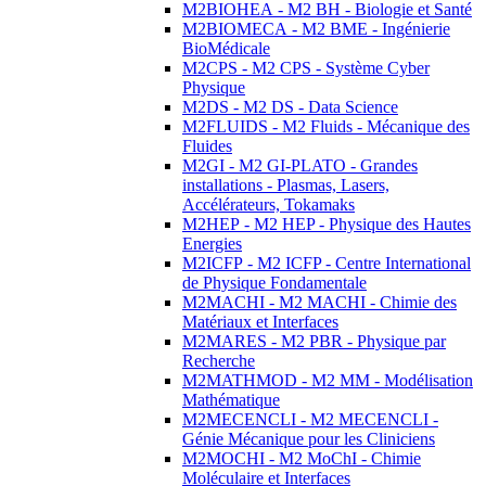
M2BIOHEA - M2 BH - Biologie et Santé
M2BIOMECA - M2 BME - Ingénierie
BioMédicale
M2CPS - M2 CPS - Système Cyber
Physique
M2DS - M2 DS - Data Science
M2FLUIDS - M2 Fluids - Mécanique des
Fluides
M2GI - M2 GI-PLATO - Grandes
installations - Plasmas, Lasers,
Accélérateurs, Tokamaks
M2HEP - M2 HEP - Physique des Hautes
Energies
M2ICFP - M2 ICFP - Centre International
de Physique Fondamentale
M2MACHI - M2 MACHI - Chimie des
Matériaux et Interfaces
M2MARES - M2 PBR - Physique par
Recherche
M2MATHMOD - M2 MM - Modélisation
Mathématique
M2MECENCLI - M2 MECENCLI -
Génie Mécanique pour les Cliniciens
M2MOCHI - M2 MoChI - Chimie
Moléculaire et Interfaces