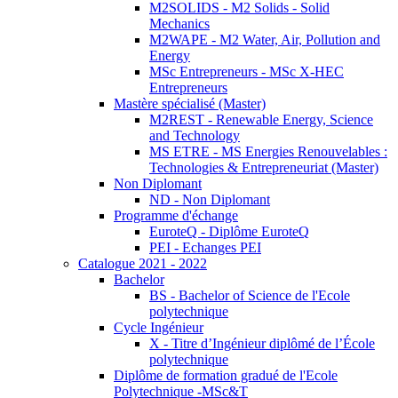
M2SOLIDS - M2 Solids - Solid
Mechanics
M2WAPE - M2 Water, Air, Pollution and
Energy
MSc Entrepreneurs - MSc X-HEC
Entrepreneurs
Mastère spécialisé (Master)
M2REST - Renewable Energy, Science
and Technology
MS ETRE - MS Energies Renouvelables :
Technologies & Entrepreneuriat (Master)
Non Diplomant
ND - Non Diplomant
Programme d'échange
EuroteQ - Diplôme EuroteQ
PEI - Echanges PEI
Catalogue 2021 - 2022
Bachelor
BS - Bachelor of Science de l'Ecole
polytechnique
Cycle Ingénieur
X - Titre d’Ingénieur diplômé de l’École
polytechnique
Diplôme de formation gradué de l'Ecole
Polytechnique -MSc&T