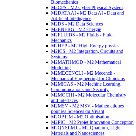
Biomechanics
M2CPS - M2 Cyber Physical System
M2DATAAI - M2 Data AI - Data and
Artificial Intelligence
M2DS - M2 Data Sciences
M2ENERG - M2 Énergie
M2FLUIDS - M2 Fluids - Fluid
Mechanics
M2HEP - M2 High Energy physics
M2ICS - M2 Integration, Circuits and
Systems
M2MATHMOD - M2 Mathematical
Modelling
M2MECENCLI - M2 Mecencli -
Mechanical Engineering for Clinicians
M2MICAS - M2 Machine Learning,
Communications and Security
M2MOCHI - M2 Molecular Chemistry
and Interfaces
M2MSV - M2 MSV - Mathématiques
pour les Sciences du Vivant
M2OPTIM - M2 Optimisation
M2PIC - M2 Projet Innovation Conception
M2QNSLMT - M2 Quantum, Light,
Materials and Nanosciences