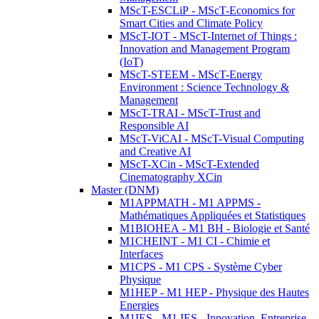
MScT-ESCLiP - MScT-Economics for
Smart Cities and Climate Policy
MScT-IOT - MScT-Internet of Things :
Innovation and Management Program
(IoT)
MScT-STEEM - MScT-Energy
Environment : Science Technology &
Management
MScT-TRAI - MScT-Trust and
Responsible AI
MScT-ViCAI - MScT-Visual Computing
and Creative AI
MScT-XCin - MScT-Extended
Cinematography XCin
Master (DNM)
M1APPMATH - M1 APPMS -
Mathématiques Appliquées et Statistiques
M1BIOHEA - M1 BH - Biologie et Santé
M1CHEINT - M1 CI - Chimie et
Interfaces
M1CPS - M1 CPS - Système Cyber
Physique
M1HEP - M1 HEP - Physique des Hautes
Energies
M1IES - M1 IES - Innovation, Entreprise