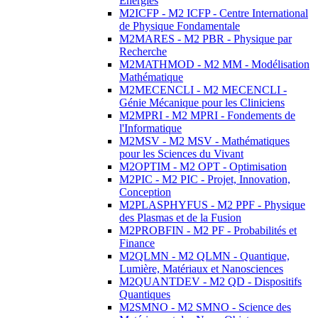
Energies
M2ICFP - M2 ICFP - Centre International
de Physique Fondamentale
M2MARES - M2 PBR - Physique par
Recherche
M2MATHMOD - M2 MM - Modélisation
Mathématique
M2MECENCLI - M2 MECENCLI -
Génie Mécanique pour les Cliniciens
M2MPRI - M2 MPRI - Fondements de
l'Informatique
M2MSV - M2 MSV - Mathématiques
pour les Sciences du Vivant
M2OPTIM - M2 OPT - Optimisation
M2PIC - M2 PIC - Projet, Innovation,
Conception
M2PLASPHYFUS - M2 PPF - Physique
des Plasmas et de la Fusion
M2PROBFIN - M2 PF - Probabilités et
Finance
M2QLMN - M2 QLMN - Quantique,
Lumière, Matériaux et Nanosciences
M2QUANTDEV - M2 QD - Dispositifs
Quantiques
M2SMNO - M2 SMNO - Science des