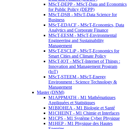
MScT-DEPP - MScT-Data and Economics
for Public Policy (DEPP)
MScT-DSB - MScT-Data Science for
Business
MScT-EDACF - MScT-Economics, Data
Analytics and Corporate Finance
MScT-EESM - MScT-Environmental
Engineering and Sustainability
Management
MScT-ESCLiP - MScT-Economics for
Smart Cities and Climate Policy
MScT-IOT - MScT-Internet of Things :
Innovation and Management Program
(IoT)
MScT-STEEM - MScT-Energy
Environment : Science Technology &
Management
Master (DNM)
M1APPMATH - M1 Mathématiques
Appliquées et Statistiques
M1BIOHEA - M1 Biologie et Santé
M1CHEINT - M1 Chimie et Interfaces
M1CPS - M1 Système Cyber Physique
M1HEP - M1 Physique des Hautes
Energies