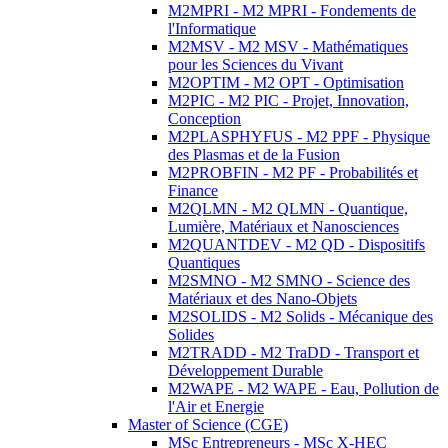
M2MPRI - M2 MPRI - Fondements de
l'Informatique
M2MSV - M2 MSV - Mathématiques
pour les Sciences du Vivant
M2OPTIM - M2 OPT - Optimisation
M2PIC - M2 PIC - Projet, Innovation,
Conception
M2PLASPHYFUS - M2 PPF - Physique
des Plasmas et de la Fusion
M2PROBFIN - M2 PF - Probabilités et
Finance
M2QLMN - M2 QLMN - Quantique,
Lumière, Matériaux et Nanosciences
M2QUANTDEV - M2 QD - Dispositifs
Quantiques
M2SMNO - M2 SMNO - Science des
Matériaux et des Nano-Objets
M2SOLIDS - M2 Solids - Mécanique des
Solides
M2TRADD - M2 TraDD - Transport et
Développement Durable
M2WAPE - M2 WAPE - Eau, Pollution de
l'Air et Energie
Master of Science (CGE)
MSc Entrepreneurs - MSc X-HEC