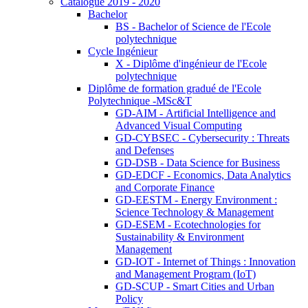
Catalogue 2019 - 2020
Bachelor
BS - Bachelor of Science de l'Ecole
polytechnique
Cycle Ingénieur
X - Diplôme d'ingénieur de l'Ecole
polytechnique
Diplôme de formation gradué de l'Ecole
Polytechnique -MSc&T
GD-AIM - Artificial Intelligence and
Advanced Visual Computing
GD-CYBSEC - Cybersecurity : Threats
and Defenses
GD-DSB - Data Science for Business
GD-EDCF - Economics, Data Analytics
and Corporate Finance
GD-EESTM - Energy Environment :
Science Technology & Management
GD-ESEM - Ecotechnologies for
Sustainability & Environment
Management
GD-IOT - Internet of Things : Innovation
and Management Program (IoT)
GD-SCUP - Smart Cities and Urban
Policy