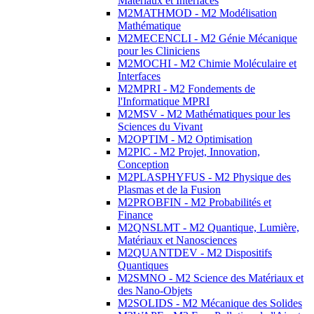
Matériaux et Interfaces
M2MATHMOD - M2 Modélisation
Mathématique
M2MECENCLI - M2 Génie Mécanique
pour les Cliniciens
M2MOCHI - M2 Chimie Moléculaire et
Interfaces
M2MPRI - M2 Fondements de
l'Informatique MPRI
M2MSV - M2 Mathématiques pour les
Sciences du Vivant
M2OPTIM - M2 Optimisation
M2PIC - M2 Projet, Innovation,
Conception
M2PLASPHYFUS - M2 Physique des
Plasmas et de la Fusion
M2PROBFIN - M2 Probabilités et
Finance
M2QNSLMT - M2 Quantique, Lumière,
Matériaux et Nanosciences
M2QUANTDEV - M2 Dispositifs
Quantiques
M2SMNO - M2 Science des Matériaux et
des Nano-Objets
M2SOLIDS - M2 Mécanique des Solides