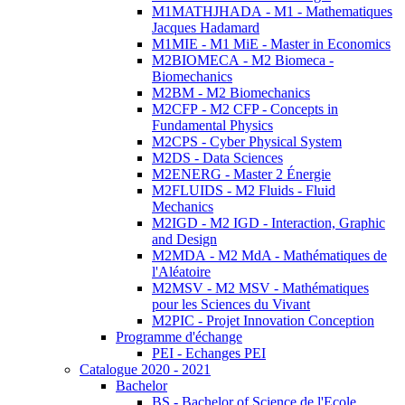
M1MATHJHADA - M1 - Mathematiques
Jacques Hadamard
M1MIE - M1 MiE - Master in Economics
M2BIOMECA - M2 Biomeca -
Biomechanics
M2BM - M2 Biomechanics
M2CFP - M2 CFP - Concepts in
Fundamental Physics
M2CPS - Cyber Physical System
M2DS - Data Sciences
M2ENERG - Master 2 Énergie
M2FLUIDS - M2 Fluids - Fluid
Mechanics
M2IGD - M2 IGD - Interaction, Graphic
and Design
M2MDA - M2 MdA - Mathématiques de
l'Aléatoire
M2MSV - M2 MSV - Mathématiques
pour les Sciences du Vivant
M2PIC - Projet Innovation Conception
Programme d'échange
PEI - Echanges PEI
Catalogue 2020 - 2021
Bachelor
BS - Bachelor of Science de l'Ecole