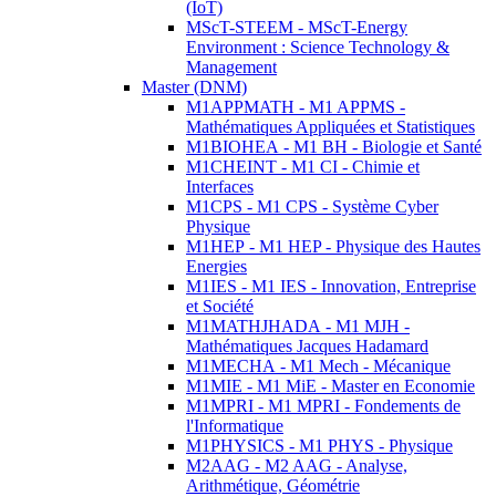
(IoT)
MScT-STEEM - MScT-Energy
Environment : Science Technology &
Management
Master (DNM)
M1APPMATH - M1 APPMS -
Mathématiques Appliquées et Statistiques
M1BIOHEA - M1 BH - Biologie et Santé
M1CHEINT - M1 CI - Chimie et
Interfaces
M1CPS - M1 CPS - Système Cyber
Physique
M1HEP - M1 HEP - Physique des Hautes
Energies
M1IES - M1 IES - Innovation, Entreprise
et Société
M1MATHJHADA - M1 MJH -
Mathématiques Jacques Hadamard
M1MECHA - M1 Mech - Mécanique
M1MIE - M1 MiE - Master en Economie
M1MPRI - M1 MPRI - Fondements de
l'Informatique
M1PHYSICS - M1 PHYS - Physique
M2AAG - M2 AAG - Analyse,
Arithmétique, Géométrie