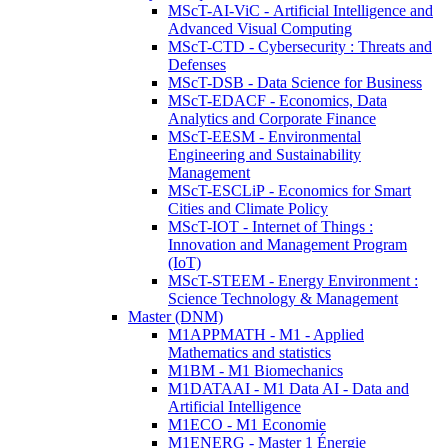
MScT-AI-ViC - Artificial Intelligence and
Advanced Visual Computing
MScT-CTD - Cybersecurity : Threats and
Defenses
MScT-DSB - Data Science for Business
MScT-EDACF - Economics, Data
Analytics and Corporate Finance
MScT-EESM - Environmental
Engineering and Sustainability
Management
MScT-ESCLiP - Economics for Smart
Cities and Climate Policy
MScT-IOT - Internet of Things :
Innovation and Management Program
(IoT)
MScT-STEEM - Energy Environment :
Science Technology & Management
Master (DNM)
M1APPMATH - M1 - Applied
Mathematics and statistics
M1BM - M1 Biomechanics
M1DATAAI - M1 Data AI - Data and
Artificial Intelligence
M1ECO - M1 Economie
M1ENERG - Master 1 Énergie