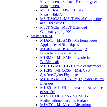
Environment : Science Technology &
Management
MScT-TRAI - MScT-Trust and
Responsible AI
MScT-ViCAI - MScT-Visual Computing
and Creative AI
MScT-XCin - MScT-Extended
Cinematography XCin
Master (DNM)
M1AMS - M1 AMS - Mathématiques
Appliquées et Statistiques
M1BBH - M1 BBH - Biologie,
Biotechnologie et Santé
M1BME - M1 BME - Ingénierie
BioMédicale
M1CHI - M1 CHI - Chimie et Interfaces
M1CPS - M1 CCSN - Maj. CPS -
Système Cyber Physique
M1HEP - M1 HEP - Physique des Hautes
Energies
M1IES - M1 IES - Innovation, Entreprise
et Société
M1MATHJHADA - M1 MJH -
Mathematiques Jacques Hadamard
M1MEC - M1 Mech - Mecanique