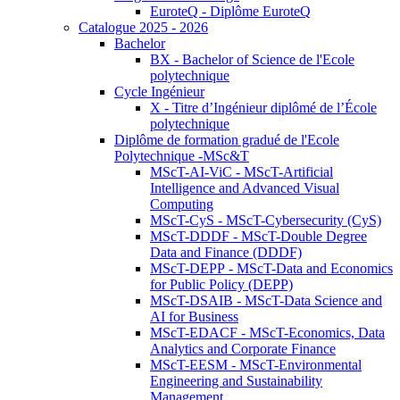
EuroteQ - Diplôme EuroteQ
Catalogue 2025 - 2026
Bachelor
BX - Bachelor of Science de l'Ecole
polytechnique
Cycle Ingénieur
X - Titre d’Ingénieur diplômé de l’École
polytechnique
Diplôme de formation gradué de l'Ecole
Polytechnique -MSc&T
MScT-AI-ViC - MScT-Artificial
Intelligence and Advanced Visual
Computing
MScT-CyS - MScT-Cybersecurity (CyS)
MScT-DDDF - MScT-Double Degree
Data and Finance (DDDF)
MScT-DEPP - MScT-Data and Economics
for Public Policy (DEPP)
MScT-DSAIB - MScT-Data Science and
AI for Business
MScT-EDACF - MScT-Economics, Data
Analytics and Corporate Finance
MScT-EESM - MScT-Environmental
Engineering and Sustainability
Management