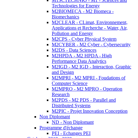
M1SCTECHNRJ - M1 - Sciences and
Technologies for Energy
M2BIOMECA - M2 Biomeca -
Biomechanics
M2CLEAR - CLimat, Environnement,
Applications et Recherche - Water, Air,
Pollution and Energy
M2CPS - Cyber Physical System
M2CYBER - M2 Cyber - Cybersecurity
M2DS - Data Sciences
M2HPDA - M2 HPDA - High
Performance Data Analytics
M2IGD - M2 IGD - Interaction, Graphic
and Design
M2MPRI - M2 MPRI - Foudations of
Computer Science
M2MPRO - M2 MPRO - Operation
Research
M2PDS - M2 PDS - Parallel and
Distributed Systems
M2PIC - Projet Innovation Conception
Non Diplomant
ND - Non Diplomant
Programme d'échange
PEI - Echanges PEI