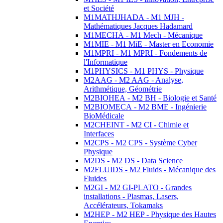
et Société
M1MATHJHADA - M1 MJH -
Mathématiques Jacques Hadamard
M1MECHA - M1 Mech - Mécanique
M1MIE - M1 MiE - Master en Economie
M1MPRI - M1 MPRI - Fondements de
l'Informatique
M1PHYSICS - M1 PHYS - Physique
M2AAG - M2 AAG - Analyse,
Arithmétique, Géométrie
M2BIOHEA - M2 BH - Biologie et Santé
M2BIOMECA - M2 BME - Ingénierie
BioMédicale
M2CHEINT - M2 CI - Chimie et
Interfaces
M2CPS - M2 CPS - Système Cyber
Physique
M2DS - M2 DS - Data Science
M2FLUIDS - M2 Fluids - Mécanique des
Fluides
M2GI - M2 GI-PLATO - Grandes
installations - Plasmas, Lasers,
Accélérateurs, Tokamaks
M2HEP - M2 HEP - Physique des Hautes