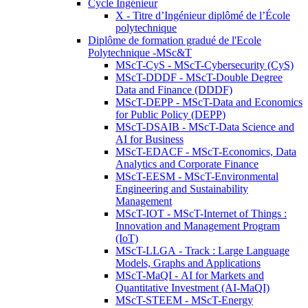
Cycle Ingénieur
X - Titre d’Ingénieur diplômé de l’École
polytechnique
Diplôme de formation gradué de l'Ecole
Polytechnique -MSc&T
MScT-CyS - MScT-Cybersecurity (CyS)
MScT-DDDF - MScT-Double Degree
Data and Finance (DDDF)
MScT-DEPP - MScT-Data and Economics
for Public Policy (DEPP)
MScT-DSAIB - MScT-Data Science and
AI for Business
MScT-EDACF - MScT-Economics, Data
Analytics and Corporate Finance
MScT-EESM - MScT-Environmental
Engineering and Sustainability
Management
MScT-IOT - MScT-Internet of Things :
Innovation and Management Program
(IoT)
MScT-LLGA - Track : Large Language
Models, Graphs and Applications
MScT-MaQI - AI for Markets and
Quantitative Investment (AI-MaQI)
MScT-STEEM - MScT-Energy