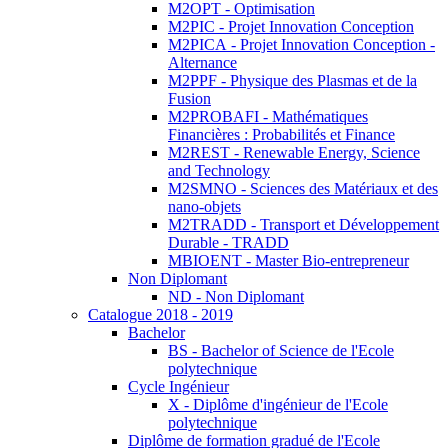
M2OPT - Optimisation
M2PIC - Projet Innovation Conception
M2PICA - Projet Innovation Conception -
Alternance
M2PPF - Physique des Plasmas et de la
Fusion
M2PROBAFI - Mathématiques
Financières : Probabilités et Finance
M2REST - Renewable Energy, Science
and Technology
M2SMNO - Sciences des Matériaux et des
nano-objets
M2TRADD - Transport et Développement
Durable - TRADD
MBIOENT - Master Bio-entrepreneur
Non Diplomant
ND - Non Diplomant
Catalogue 2018 - 2019
Bachelor
BS - Bachelor of Science de l'Ecole
polytechnique
Cycle Ingénieur
X - Diplôme d'ingénieur de l'Ecole
polytechnique
Diplôme de formation gradué de l'Ecole