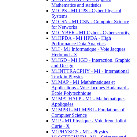
Mathematics and statistics
M1CPS - M1 CPS - Cyber Physical
Systems
M1CSN - M1 CSN - Computer Science
for Networks
M1CYBER - M1 Cyber - Cybersecurity
M1HPDA - M1 HPDA - High
Performance Data Analytics
M1I - M1 Informatique - Voie Jacques
Herbrand - X
M1IGD - M1 IGD - Interaction, Graphic
and Design
M1INTTRACPHY - M1 - International
Track in Physics
M1MAP - M1 Mathématiques et
Applications - Voie Jacques Hadamard -
École Polytechnique
M1MATHAPP - M1 - Mathématiques
Appliquées
M1MPRI - M1 MPRI - Foudations of
Computer Science
M1P - M1 Physique - Voie Irène Joliot
Curie - X
M1PHYSICS - M1 - Physics