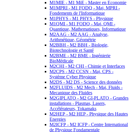
M1MIE - M1 MiE - Master en Economie
M1MPRI - M1 FODQ - Maj. MPRI -
Fondements de l'Informatique
M1PHYS - M1 PHYS - Physique
M1QMI - M1 FODQ - Maj. QMI -
Quantique, Mathematiques, Informatique
M2AAG - M2 AAG - Analyse,
Arithmétique, Géométrie
M2BBH - M2 BBH - Biologie,
Biotechnologie et Santé
M2BME - M2 BME - Ingénierie
BioMédicale
M2CHI - M2 CHI - Chimie et Interfaces
M2CPS - M2 CCSN - Maj. CPS -
Système Cyber Physique
M2DS - M2 DS - Science des données
M2FLUIDS - M2 Mech - Maj. Fluids -
Mecanique des Fluides
M2GIPLATO - M2 GI-PLATO - Grandes
installations - Plasmas, Lasers,
Accélérateurs, Tokamaks
M2HEP - M2 HEP - Physique des Hautes
Energies
M2ICFP - M2 ICFP - Centre International
de Physique Fondamentale