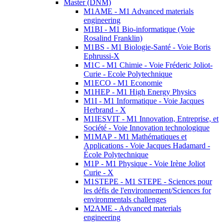
Master (DNM)
M1AME - M1 Advanced materials
engineering
M1BI - M1 Bio-informatique (Voie
Rosalind Franklin)
M1BS - M1 Biologie-Santé - Voie Boris
Ephrussi-X
M1C - M1 Chimie - Voie Fréderic Joliot-
Curie - Ecole Polytechnique
M1ECO - M1 Economie
M1HEP - M1 High Energy Physics
M1I - M1 Informatique - Voie Jacques
Herbrand - X
M1IESVIT - M1 Innovation, Entreprise, et
Société - Voie Innovation technologique
M1MAP - M1 Mathématiques et
Applications - Voie Jacques Hadamard -
École Polytechnique
M1P - M1 Physique - Voie Irène Joliot
Curie - X
M1STEPE - M1 STEPE - Sciences pour
les défis de l'environnement/Sciences for
environmentals challenges
M2AME - Advanced materials
engineering