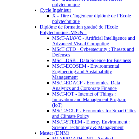
polytechnique
Cycle Ingénieur
X - Titre d’Ingénieur diplômé de l’École
polytechnique
Diplôme de formation gradué de l'Ecole
Polytechnique -MSc&T
MScT-AIAVC - Artificial Intelligence and
Advanced Visual Computing
MScT-CTD - Cybersecurity : Threats and
Defenses
MScT-DSB - Data Science for Business
MScT-ECOSEM - Environmental
Engineering and Sustainability
Management
MScT-EDACF - Economics, Data
Analytics and Corporate Finance
MScT-IOT - Internet of Things :
Innovation and Management Program
(IoT)
MScT-SCUP - Economics for Smart Cities
and Climate Policy
MScT-STEEM - Energy Environment :
Science Technology & Management
Master (DNM)
M1APPMATH - M1 - Applied