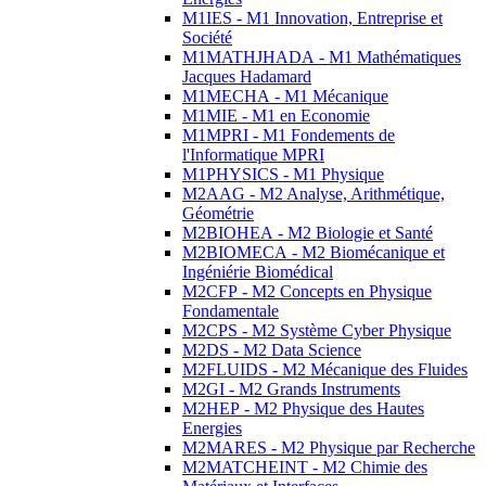
M1IES - M1 Innovation, Entreprise et
Société
M1MATHJHADA - M1 Mathématiques
Jacques Hadamard
M1MECHA - M1 Mécanique
M1MIE - M1 en Economie
M1MPRI - M1 Fondements de
l'Informatique MPRI
M1PHYSICS - M1 Physique
M2AAG - M2 Analyse, Arithmétique,
Géométrie
M2BIOHEA - M2 Biologie et Santé
M2BIOMECA - M2 Biomécanique et
Ingéniérie Biomédical
M2CFP - M2 Concepts en Physique
Fondamentale
M2CPS - M2 Système Cyber Physique
M2DS - M2 Data Science
M2FLUIDS - M2 Mécanique des Fluides
M2GI - M2 Grands Instruments
M2HEP - M2 Physique des Hautes
Energies
M2MARES - M2 Physique par Recherche
M2MATCHEINT - M2 Chimie des