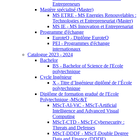
Entrepreneurs
Mastère spécialisé (Master)
MS ETRE - MS Energies Renouvelables :
Technologies et Entrepreneuriat (Master)
MS IE - MS Innovation et Entreprenariat
Programme d'échange
EuroteQ - Diplôme EuroteQ
PEI - Programmes d'échange
internationaux
Catalogue 2023 - 2024
Bachelor
BS - Bachelor of Science de l'Ecole
polytechnique
Cycle Ingénieur
X - Titre d’Ingénieur diplômé de l’École
polytechnique
Diplôme de formation gradué de l'Ecole
Polytechnique -MSc&T
MScT-AI-ViC - MScT-Artificial
Intelligence and Advanced Visual
Computing
MScT-CTD - MScT-Cybersecurity :
Threats and Defenses
MScT-DDDF - MScT-Double Degree
Data and Finance (DDDF)