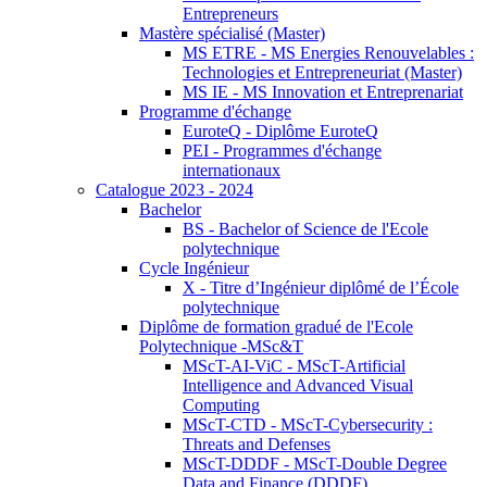
Entrepreneurs
Mastère spécialisé (Master)
MS ETRE - MS Energies Renouvelables :
Technologies et Entrepreneuriat (Master)
MS IE - MS Innovation et Entreprenariat
Programme d'échange
EuroteQ - Diplôme EuroteQ
PEI - Programmes d'échange
internationaux
Catalogue 2023 - 2024
Bachelor
BS - Bachelor of Science de l'Ecole
polytechnique
Cycle Ingénieur
X - Titre d’Ingénieur diplômé de l’École
polytechnique
Diplôme de formation gradué de l'Ecole
Polytechnique -MSc&T
MScT-AI-ViC - MScT-Artificial
Intelligence and Advanced Visual
Computing
MScT-CTD - MScT-Cybersecurity :
Threats and Defenses
MScT-DDDF - MScT-Double Degree
Data and Finance (DDDF)