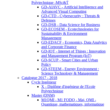
Polytechnique -MSc&T
GD-AIAVC - Artificial Intelligence and
Advanced Visual Computing
GD-CTD - Cybersecurity : Threats &
Defenses
GD-DSB - Data Science for Business
GD-ECOSEM - Ecotechnologies for
Sustainability & Environment
Management
GD-EDACF - Economics, Data Analytics
and Corporate Finance
GD-IOT - Internet of Things : Innovation
and Management Program (IoT)
GD-SCUP - Smart Cities and Urban
Policy
GD-STEEM - Energy Environment :
Science Technology & Management
Catalogue 2017 - 2018
Cycle Ingénieur
X - Diplôme d'ingénieur de l'Ecole
Polytechnique
Master (DNM)
M1QMI - M1 FODQ - Maj. QMI -
Quantique, mathematiques, informatique