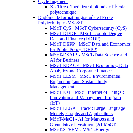
Cycle Ingénieur
X - Titre d’Ingénieur diplômé de l’École
polytechnique
Diplôme de formation gradué de l'Ecole
Polytechnique -MSc&T
MScT-CyS - MScT-Cybersecurity (CyS)
MScT-DDDF - MScT-Double Degree
Data and Finance (DDDF)
MScT-DEPP - MScT-Data and Economics
for Public Policy (DEPP)
MScT-DSAIB - MScT-Data Science and
AI for Business
MScT-EDACF - MScT-Economics, Data
Analytics and Corporate Finance
MScT-EESM - MScT-Environmental
Engineering and Sustainability
Management
MScT-IOT - MScT-Internet of Things :
Innovation and Management Program
(IoT)
MScT-LLGA - Track : Large Language
Models, Graphs and Applications
MScT-MaQI - AI for Markets and
Quantitative Investment (AI-MaQI)
MScT-STEEM - MScT-Energy