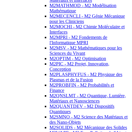
Matériaux et Interfaces
M2MATHMOD - M2 Modélisation
Mathématique
M2MECENCLI - M2 Génie Mécanique
pour les Cliniciens
M2MOCHI - M2 Chimie Moléculaire et
Interfaces
M2MPRI - M2 Fondements de
l'Informatique MPRI
M2MSV - M2 Mathématiques pour les
Sciences du Vivant
M2OPTIM - M2 Optimisation
M2PIC - M2 Projet, Innovation,
Conception
M2PLASPHYFUS - M2 Physique des
Plasmas et de la Fusion
M2PROBFIN - M2 Probabilités et
Finance
M2QNSLMT - M2 Quantique, Lumière,
Matériaux et Nanosciences
M2QUANTDEV - M2 Dispositifs
Quantiques
M2SMNO - M2 Science des Matériaux et
des Nano-Objets
M2SOLIDS - M2 Mécanique des Solides