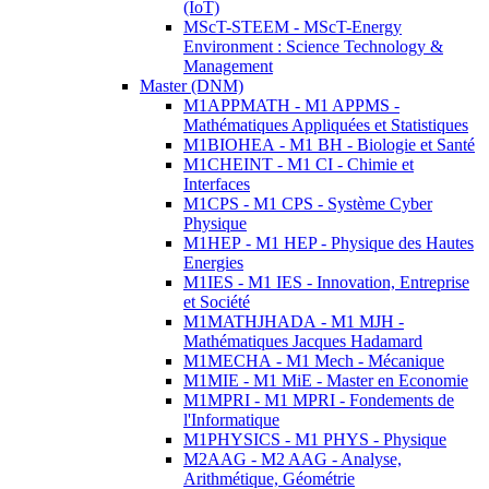
(IoT)
MScT-STEEM - MScT-Energy
Environment : Science Technology &
Management
Master (DNM)
M1APPMATH - M1 APPMS -
Mathématiques Appliquées et Statistiques
M1BIOHEA - M1 BH - Biologie et Santé
M1CHEINT - M1 CI - Chimie et
Interfaces
M1CPS - M1 CPS - Système Cyber
Physique
M1HEP - M1 HEP - Physique des Hautes
Energies
M1IES - M1 IES - Innovation, Entreprise
et Société
M1MATHJHADA - M1 MJH -
Mathématiques Jacques Hadamard
M1MECHA - M1 Mech - Mécanique
M1MIE - M1 MiE - Master en Economie
M1MPRI - M1 MPRI - Fondements de
l'Informatique
M1PHYSICS - M1 PHYS - Physique
M2AAG - M2 AAG - Analyse,
Arithmétique, Géométrie