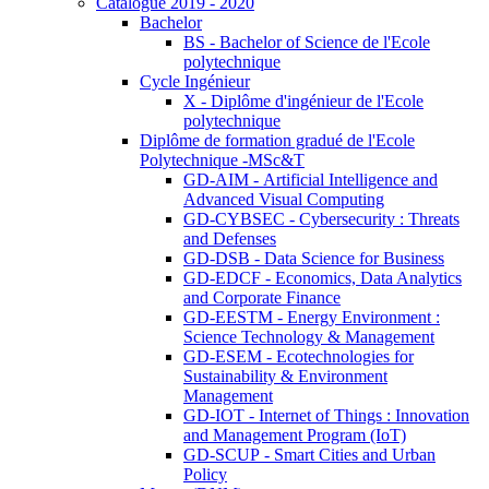
Catalogue 2019 - 2020
Bachelor
BS - Bachelor of Science de l'Ecole
polytechnique
Cycle Ingénieur
X - Diplôme d'ingénieur de l'Ecole
polytechnique
Diplôme de formation gradué de l'Ecole
Polytechnique -MSc&T
GD-AIM - Artificial Intelligence and
Advanced Visual Computing
GD-CYBSEC - Cybersecurity : Threats
and Defenses
GD-DSB - Data Science for Business
GD-EDCF - Economics, Data Analytics
and Corporate Finance
GD-EESTM - Energy Environment :
Science Technology & Management
GD-ESEM - Ecotechnologies for
Sustainability & Environment
Management
GD-IOT - Internet of Things : Innovation
and Management Program (IoT)
GD-SCUP - Smart Cities and Urban
Policy