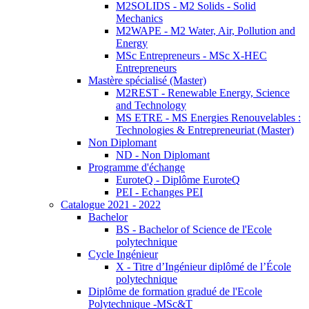
M2SOLIDS - M2 Solids - Solid
Mechanics
M2WAPE - M2 Water, Air, Pollution and
Energy
MSc Entrepreneurs - MSc X-HEC
Entrepreneurs
Mastère spécialisé (Master)
M2REST - Renewable Energy, Science
and Technology
MS ETRE - MS Energies Renouvelables :
Technologies & Entrepreneuriat (Master)
Non Diplomant
ND - Non Diplomant
Programme d'échange
EuroteQ - Diplôme EuroteQ
PEI - Echanges PEI
Catalogue 2021 - 2022
Bachelor
BS - Bachelor of Science de l'Ecole
polytechnique
Cycle Ingénieur
X - Titre d’Ingénieur diplômé de l’École
polytechnique
Diplôme de formation gradué de l'Ecole
Polytechnique -MSc&T