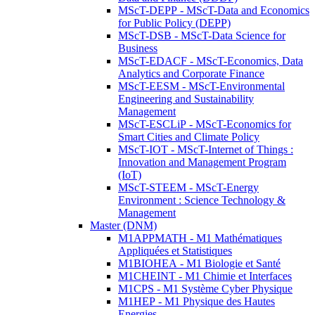
MScT-DEPP - MScT-Data and Economics
for Public Policy (DEPP)
MScT-DSB - MScT-Data Science for
Business
MScT-EDACF - MScT-Economics, Data
Analytics and Corporate Finance
MScT-EESM - MScT-Environmental
Engineering and Sustainability
Management
MScT-ESCLiP - MScT-Economics for
Smart Cities and Climate Policy
MScT-IOT - MScT-Internet of Things :
Innovation and Management Program
(IoT)
MScT-STEEM - MScT-Energy
Environment : Science Technology &
Management
Master (DNM)
M1APPMATH - M1 Mathématiques
Appliquées et Statistiques
M1BIOHEA - M1 Biologie et Santé
M1CHEINT - M1 Chimie et Interfaces
M1CPS - M1 Système Cyber Physique
M1HEP - M1 Physique des Hautes
Energies