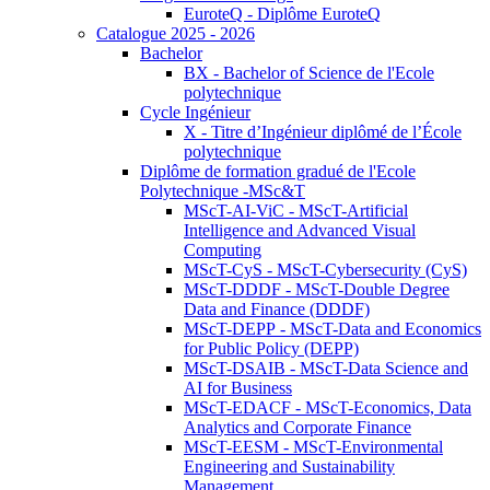
EuroteQ - Diplôme EuroteQ
Catalogue 2025 - 2026
Bachelor
BX - Bachelor of Science de l'Ecole
polytechnique
Cycle Ingénieur
X - Titre d’Ingénieur diplômé de l’École
polytechnique
Diplôme de formation gradué de l'Ecole
Polytechnique -MSc&T
MScT-AI-ViC - MScT-Artificial
Intelligence and Advanced Visual
Computing
MScT-CyS - MScT-Cybersecurity (CyS)
MScT-DDDF - MScT-Double Degree
Data and Finance (DDDF)
MScT-DEPP - MScT-Data and Economics
for Public Policy (DEPP)
MScT-DSAIB - MScT-Data Science and
AI for Business
MScT-EDACF - MScT-Economics, Data
Analytics and Corporate Finance
MScT-EESM - MScT-Environmental
Engineering and Sustainability
Management