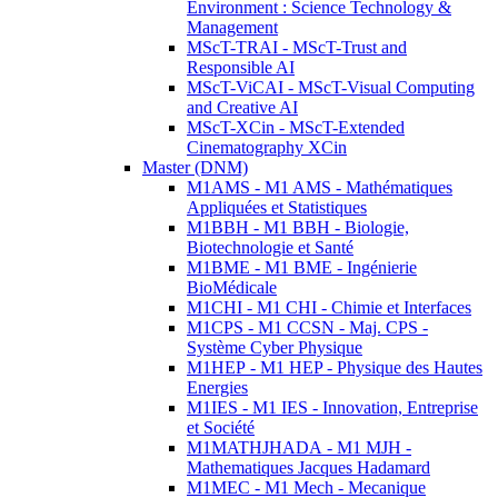
Environment : Science Technology &
Management
MScT-TRAI - MScT-Trust and
Responsible AI
MScT-ViCAI - MScT-Visual Computing
and Creative AI
MScT-XCin - MScT-Extended
Cinematography XCin
Master (DNM)
M1AMS - M1 AMS - Mathématiques
Appliquées et Statistiques
M1BBH - M1 BBH - Biologie,
Biotechnologie et Santé
M1BME - M1 BME - Ingénierie
BioMédicale
M1CHI - M1 CHI - Chimie et Interfaces
M1CPS - M1 CCSN - Maj. CPS -
Système Cyber Physique
M1HEP - M1 HEP - Physique des Hautes
Energies
M1IES - M1 IES - Innovation, Entreprise
et Société
M1MATHJHADA - M1 MJH -
Mathematiques Jacques Hadamard
M1MEC - M1 Mech - Mecanique