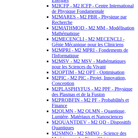
Energies
M2ICFP - M2 ICFP - Centre International
de Physique Fondamentale
M2MARES - M2 PBR - Physique par
Recherche
M2MATHMOD - M2 MM - Modélisation
Mathématique
M2MECENCLI - M2 MECENCLI -
Génie Mécanique pour les Cliniciens
M2MPRI - M2 MPRI - Fondements de
l'Informatique
M2MSV - M2 MSV - Mathématiques
pour les Sciences du Vivant
M2OPTIM - M2 OPT - Optimisation
M2PIC - M2 PIC - Projet, Innovation,
Conception
M2PLASPHYFUS - M2 PPF - Physique
des Plasmas et de la Fusion
M2PROBFIN - M2 PF - Probabilités et
Finance
M2QLMN - M2 QLMN - Quantique,
Lumière, Matériaux et Nanosciences
M2QUANTDEV - M2 QD - Dispositifs
Quantiques
M2SMNO - M2 SMNO - Science des