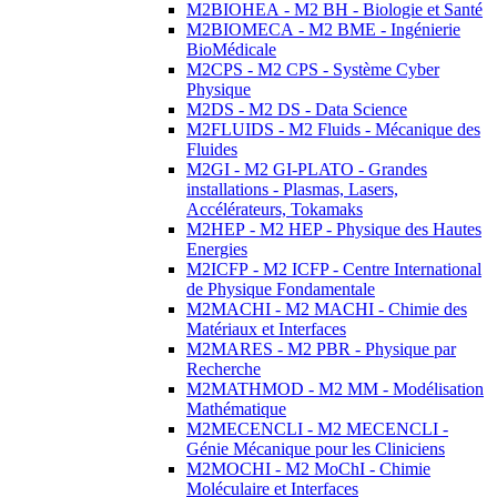
M2BIOHEA - M2 BH - Biologie et Santé
M2BIOMECA - M2 BME - Ingénierie
BioMédicale
M2CPS - M2 CPS - Système Cyber
Physique
M2DS - M2 DS - Data Science
M2FLUIDS - M2 Fluids - Mécanique des
Fluides
M2GI - M2 GI-PLATO - Grandes
installations - Plasmas, Lasers,
Accélérateurs, Tokamaks
M2HEP - M2 HEP - Physique des Hautes
Energies
M2ICFP - M2 ICFP - Centre International
de Physique Fondamentale
M2MACHI - M2 MACHI - Chimie des
Matériaux et Interfaces
M2MARES - M2 PBR - Physique par
Recherche
M2MATHMOD - M2 MM - Modélisation
Mathématique
M2MECENCLI - M2 MECENCLI -
Génie Mécanique pour les Cliniciens
M2MOCHI - M2 MoChI - Chimie
Moléculaire et Interfaces