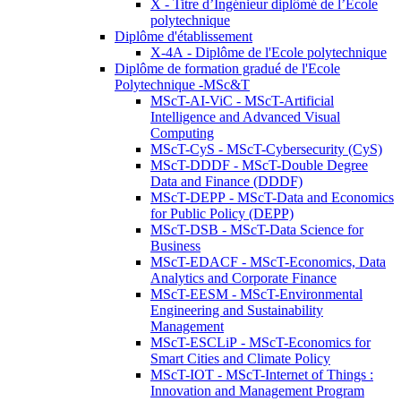
X - Titre d’Ingénieur diplômé de l’École
polytechnique
Diplôme d'établissement
X-4A - Diplôme de l'Ecole polytechnique
Diplôme de formation gradué de l'Ecole
Polytechnique -MSc&T
MScT-AI-ViC - MScT-Artificial
Intelligence and Advanced Visual
Computing
MScT-CyS - MScT-Cybersecurity (CyS)
MScT-DDDF - MScT-Double Degree
Data and Finance (DDDF)
MScT-DEPP - MScT-Data and Economics
for Public Policy (DEPP)
MScT-DSB - MScT-Data Science for
Business
MScT-EDACF - MScT-Economics, Data
Analytics and Corporate Finance
MScT-EESM - MScT-Environmental
Engineering and Sustainability
Management
MScT-ESCLiP - MScT-Economics for
Smart Cities and Climate Policy
MScT-IOT - MScT-Internet of Things :
Innovation and Management Program