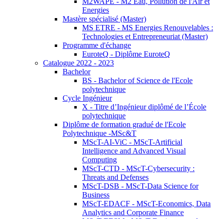
M2WAPE - M2 Eau, Pollution de l'Air et
Energies
Mastère spécialisé (Master)
MS ETRE - MS Energies Renouvelables :
Technologies et Entrepreneuriat (Master)
Programme d'échange
EuroteQ - Diplôme EuroteQ
Catalogue 2022 - 2023
Bachelor
BS - Bachelor of Science de l'Ecole
polytechnique
Cycle Ingénieur
X - Titre d’Ingénieur diplômé de l’École
polytechnique
Diplôme de formation gradué de l'Ecole
Polytechnique -MSc&T
MScT-AI-ViC - MScT-Artificial
Intelligence and Advanced Visual
Computing
MScT-CTD - MScT-Cybersecurity :
Threats and Defenses
MScT-DSB - MScT-Data Science for
Business
MScT-EDACF - MScT-Economics, Data
Analytics and Corporate Finance