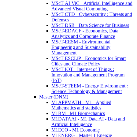
MScT-AI-ViC - Artificial Intelligence and
Advanced Visual Computing
MScT-CTD - Cybersecurity : Threats and
Defenses
MScT-DSB - Data Science for Business
MScT-EDACF - Economics, Data
Analytics and Corporate Finance
MScT-EESM - Environmental
Engineering and Sustainability
Management
MScT-ESCLiP - Economics for Smart
Cities and Climate Policy
MScT-IOT - Internet of Things :
Innovation and Management Program
(IoT)
MScT-STEEM - Energy Environment :
Science Technology & Management
Master (DNM)
M1APPMATH - M1 - Applied
Mathematics and statistics
M1BM - M1 Biomechanics
M1DATAAI - M1 Data AI - Data and
Artificial Intelligence
M1ECO - M1 Economie
M1ENERG - Master 1 Énergie