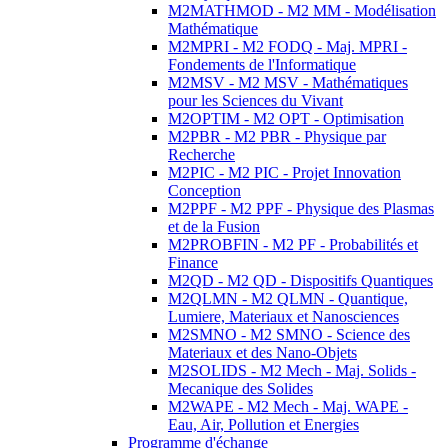
M2MATHMOD - M2 MM - Modélisation
Mathématique
M2MPRI - M2 FODQ - Maj. MPRI -
Fondements de l'Informatique
M2MSV - M2 MSV - Mathématiques
pour les Sciences du Vivant
M2OPTIM - M2 OPT - Optimisation
M2PBR - M2 PBR - Physique par
Recherche
M2PIC - M2 PIC - Projet Innovation
Conception
M2PPF - M2 PPF - Physique des Plasmas
et de la Fusion
M2PROBFIN - M2 PF - Probabilités et
Finance
M2QD - M2 QD - Dispositifs Quantiques
M2QLMN - M2 QLMN - Quantique,
Lumiere, Materiaux et Nanosciences
M2SMNO - M2 SMNO - Science des
Materiaux et des Nano-Objets
M2SOLIDS - M2 Mech - Maj. Solids -
Mecanique des Solides
M2WAPE - M2 Mech - Maj. WAPE -
Eau, Air, Pollution et Energies
Programme d'échange