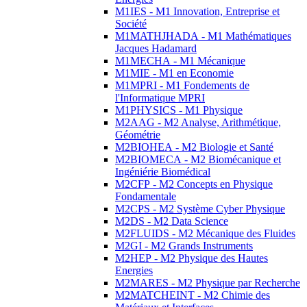
M1IES - M1 Innovation, Entreprise et
Société
M1MATHJHADA - M1 Mathématiques
Jacques Hadamard
M1MECHA - M1 Mécanique
M1MIE - M1 en Economie
M1MPRI - M1 Fondements de
l'Informatique MPRI
M1PHYSICS - M1 Physique
M2AAG - M2 Analyse, Arithmétique,
Géométrie
M2BIOHEA - M2 Biologie et Santé
M2BIOMECA - M2 Biomécanique et
Ingéniérie Biomédical
M2CFP - M2 Concepts en Physique
Fondamentale
M2CPS - M2 Système Cyber Physique
M2DS - M2 Data Science
M2FLUIDS - M2 Mécanique des Fluides
M2GI - M2 Grands Instruments
M2HEP - M2 Physique des Hautes
Energies
M2MARES - M2 Physique par Recherche
M2MATCHEINT - M2 Chimie des