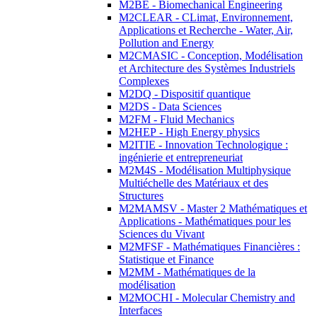
M2BE - Biomechanical Engineering
M2CLEAR - CLimat, Environnement,
Applications et Recherche - Water, Air,
Pollution and Energy
M2CMASIC - Conception, Modélisation
et Architecture des Systèmes Industriels
Complexes
M2DQ - Dispositif quantique
M2DS - Data Sciences
M2FM - Fluid Mechanics
M2HEP - High Energy physics
M2ITIE - Innovation Technologique :
ingénierie et entrepreneuriat
M2M4S - Modélisation Multiphysique
Multiéchelle des Matériaux et des
Structures
M2MAMSV - Master 2 Mathématiques et
Applications - Mathématiques pour les
Sciences du Vivant
M2MFSF - Mathématiques Financières :
Statistique et Finance
M2MM - Mathématiques de la
modélisation
M2MOCHI - Molecular Chemistry and
Interfaces