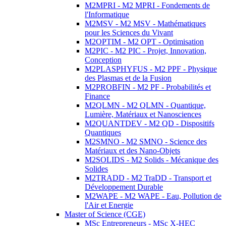
M2MPRI - M2 MPRI - Fondements de
l'Informatique
M2MSV - M2 MSV - Mathématiques
pour les Sciences du Vivant
M2OPTIM - M2 OPT - Optimisation
M2PIC - M2 PIC - Projet, Innovation,
Conception
M2PLASPHYFUS - M2 PPF - Physique
des Plasmas et de la Fusion
M2PROBFIN - M2 PF - Probabilités et
Finance
M2QLMN - M2 QLMN - Quantique,
Lumière, Matériaux et Nanosciences
M2QUANTDEV - M2 QD - Dispositifs
Quantiques
M2SMNO - M2 SMNO - Science des
Matériaux et des Nano-Objets
M2SOLIDS - M2 Solids - Mécanique des
Solides
M2TRADD - M2 TraDD - Transport et
Développement Durable
M2WAPE - M2 WAPE - Eau, Pollution de
l'Air et Energie
Master of Science (CGE)
MSc Entrepreneurs - MSc X-HEC