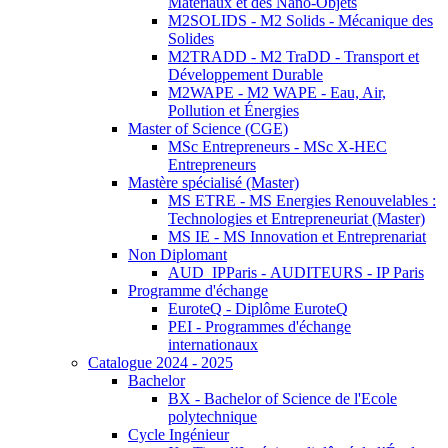
Matériaux et des Nano-Objets
M2SOLIDS - M2 Solids - Mécanique des
Solides
M2TRADD - M2 TraDD - Transport et
Développement Durable
M2WAPE - M2 WAPE - Eau, Air,
Pollution et Énergies
Master of Science (CGE)
MSc Entrepreneurs - MSc X-HEC
Entrepreneurs
Mastère spécialisé (Master)
MS ETRE - MS Energies Renouvelables :
Technologies et Entrepreneuriat (Master)
MS IE - MS Innovation et Entreprenariat
Non Diplomant
AUD_IPParis - AUDITEURS - IP Paris
Programme d'échange
EuroteQ - Diplôme EuroteQ
PEI - Programmes d'échange
internationaux
Catalogue 2024 - 2025
Bachelor
BX - Bachelor of Science de l'Ecole
polytechnique
Cycle Ingénieur