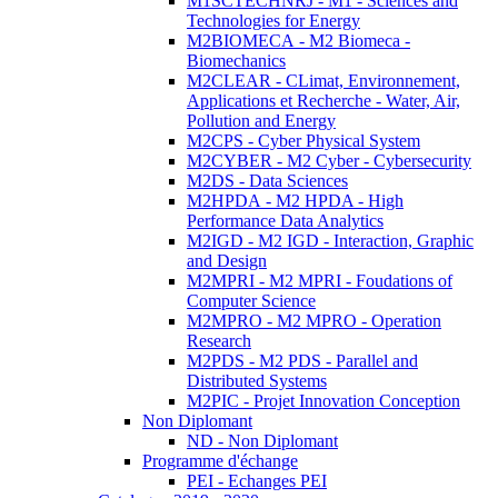
M1SCTECHNRJ - M1 - Sciences and
Technologies for Energy
M2BIOMECA - M2 Biomeca -
Biomechanics
M2CLEAR - CLimat, Environnement,
Applications et Recherche - Water, Air,
Pollution and Energy
M2CPS - Cyber Physical System
M2CYBER - M2 Cyber - Cybersecurity
M2DS - Data Sciences
M2HPDA - M2 HPDA - High
Performance Data Analytics
M2IGD - M2 IGD - Interaction, Graphic
and Design
M2MPRI - M2 MPRI - Foudations of
Computer Science
M2MPRO - M2 MPRO - Operation
Research
M2PDS - M2 PDS - Parallel and
Distributed Systems
M2PIC - Projet Innovation Conception
Non Diplomant
ND - Non Diplomant
Programme d'échange
PEI - Echanges PEI