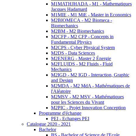
M1MATHJHADA - M1 - Mathematiques
Jacques Hadamard
M1MIE - M1 MiE - Master in Economics
M2BIOMECA - M2 Biomeca -
Biomechanics
M2BM - M2 Biomechanics
M2CFP - M2 CFP - Concepts in
Fundamental Physics
M2CPS - Cyber Physical System
M2DS - Data Sciences
M2ENERG - Master 2 Énergie
M2FLUIDS - M2 Fluids - Fluid
Mechanics
M2IGD - M2 IGD - Interaction, Graphic
and Design
M2MDA - M2 MdA - Mathématiques de
l'Aléatoire
M2MSV - M2 MSV - Mathématiques
pour les Sciences du Vivant
M2PIC - Projet Innovation Conception
Programme d'échange
PEI - Echanges PEI
Catalogue 2020 - 2021
Bachelor
BS - Bachelor of Science de l'Ecole