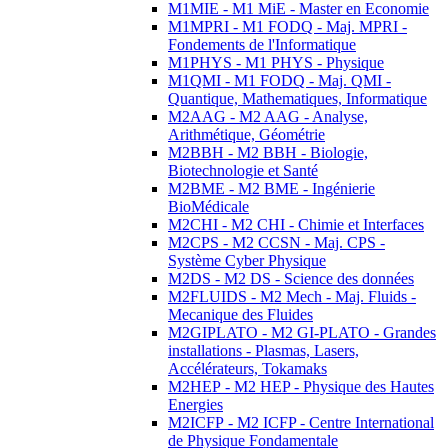
M1MIE - M1 MiE - Master en Economie
M1MPRI - M1 FODQ - Maj. MPRI -
Fondements de l'Informatique
M1PHYS - M1 PHYS - Physique
M1QMI - M1 FODQ - Maj. QMI -
Quantique, Mathematiques, Informatique
M2AAG - M2 AAG - Analyse,
Arithmétique, Géométrie
M2BBH - M2 BBH - Biologie,
Biotechnologie et Santé
M2BME - M2 BME - Ingénierie
BioMédicale
M2CHI - M2 CHI - Chimie et Interfaces
M2CPS - M2 CCSN - Maj. CPS -
Système Cyber Physique
M2DS - M2 DS - Science des données
M2FLUIDS - M2 Mech - Maj. Fluids -
Mecanique des Fluides
M2GIPLATO - M2 GI-PLATO - Grandes
installations - Plasmas, Lasers,
Accélérateurs, Tokamaks
M2HEP - M2 HEP - Physique des Hautes
Energies
M2ICFP - M2 ICFP - Centre International
de Physique Fondamentale