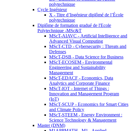
polytechnique
Cycle Ingénieur
X - Titre d’Ingénieur diplômé de l’École
polytechnique
Diplôme de formation gradué de l'Ecole
Polytechnique -MSc&T
MScT-AIAVC - Artificial Intelligence and
Advanced Visual Computing
MScT-CTD - Cybersecurity : Threats and
Defenses
MScT-DSB - Data Science for Business
MScT-ECOSEM - Environmental
Engineering and Sustainability
Management
MScT-EDACF - Economics, Data
Analytics and Corporate Finance
MScT-IOT - Internet of Things :
Innovation and Management Program
(IoT)
MScT-SCUP - Economics for Smart Cities
and Climate Policy
MScT-STEEM - Energy Environment :
Science Technology & Management
Master (DNM)
M1APPMATH - M1 - Applied