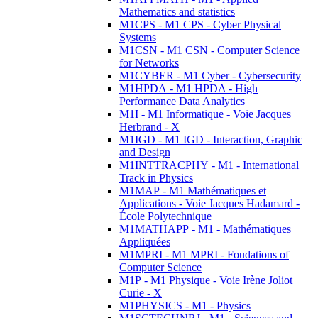
Mathematics and statistics
M1CPS - M1 CPS - Cyber Physical
Systems
M1CSN - M1 CSN - Computer Science
for Networks
M1CYBER - M1 Cyber - Cybersecurity
M1HPDA - M1 HPDA - High
Performance Data Analytics
M1I - M1 Informatique - Voie Jacques
Herbrand - X
M1IGD - M1 IGD - Interaction, Graphic
and Design
M1INTTRACPHY - M1 - International
Track in Physics
M1MAP - M1 Mathématiques et
Applications - Voie Jacques Hadamard -
École Polytechnique
M1MATHAPP - M1 - Mathématiques
Appliquées
M1MPRI - M1 MPRI - Foudations of
Computer Science
M1P - M1 Physique - Voie Irène Joliot
Curie - X
M1PHYSICS - M1 - Physics