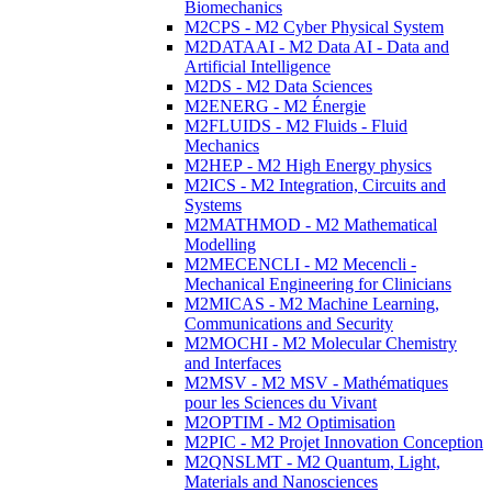
Biomechanics
M2CPS - M2 Cyber Physical System
M2DATAAI - M2 Data AI - Data and
Artificial Intelligence
M2DS - M2 Data Sciences
M2ENERG - M2 Énergie
M2FLUIDS - M2 Fluids - Fluid
Mechanics
M2HEP - M2 High Energy physics
M2ICS - M2 Integration, Circuits and
Systems
M2MATHMOD - M2 Mathematical
Modelling
M2MECENCLI - M2 Mecencli -
Mechanical Engineering for Clinicians
M2MICAS - M2 Machine Learning,
Communications and Security
M2MOCHI - M2 Molecular Chemistry
and Interfaces
M2MSV - M2 MSV - Mathématiques
pour les Sciences du Vivant
M2OPTIM - M2 Optimisation
M2PIC - M2 Projet Innovation Conception
M2QNSLMT - M2 Quantum, Light,
Materials and Nanosciences