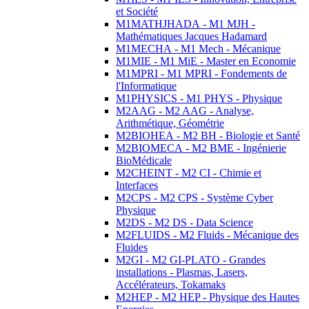
et Société
M1MATHJHADA - M1 MJH -
Mathématiques Jacques Hadamard
M1MECHA - M1 Mech - Mécanique
M1MIE - M1 MiE - Master en Economie
M1MPRI - M1 MPRI - Fondements de
l'Informatique
M1PHYSICS - M1 PHYS - Physique
M2AAG - M2 AAG - Analyse,
Arithmétique, Géométrie
M2BIOHEA - M2 BH - Biologie et Santé
M2BIOMECA - M2 BME - Ingénierie
BioMédicale
M2CHEINT - M2 CI - Chimie et
Interfaces
M2CPS - M2 CPS - Système Cyber
Physique
M2DS - M2 DS - Data Science
M2FLUIDS - M2 Fluids - Mécanique des
Fluides
M2GI - M2 GI-PLATO - Grandes
installations - Plasmas, Lasers,
Accélérateurs, Tokamaks
M2HEP - M2 HEP - Physique des Hautes