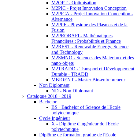
M2OPT - Optimisation
M2PIC - Projet Innovation Conception
M2PICA - Projet Innovation Conception -
Alternance
M2PPF - Physique des Plasmas et de la
Fusion
M2PROBAFI - Mathématiques
Financières : Probabilités et Finance
M2REST - Renewable Energy, Science
and Technology
M2SMNO - Sciences des Matériaux et des
nano-objets
M2TRADD - Transport et Développement
Durable - TRADD
MBIOENT - Master Bio-entrepreneur
Non Diplomant
ND - Non Diplomant
Catalogue 2018 - 2019
Bachelor
BS - Bachelor of Science de l'Ecole
polytechnique
Cycle Ingénieur
X - Diplôme d'ingénieur de l'Ecole
polytechnique
Diplôme de formation gradué de l'Ecole