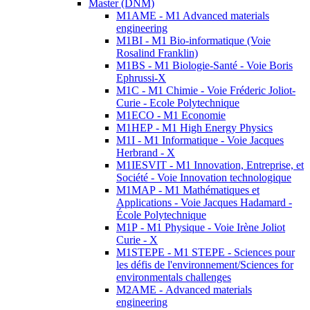
Master (DNM)
M1AME - M1 Advanced materials
engineering
M1BI - M1 Bio-informatique (Voie
Rosalind Franklin)
M1BS - M1 Biologie-Santé - Voie Boris
Ephrussi-X
M1C - M1 Chimie - Voie Fréderic Joliot-
Curie - Ecole Polytechnique
M1ECO - M1 Economie
M1HEP - M1 High Energy Physics
M1I - M1 Informatique - Voie Jacques
Herbrand - X
M1IESVIT - M1 Innovation, Entreprise, et
Société - Voie Innovation technologique
M1MAP - M1 Mathématiques et
Applications - Voie Jacques Hadamard -
École Polytechnique
M1P - M1 Physique - Voie Irène Joliot
Curie - X
M1STEPE - M1 STEPE - Sciences pour
les défis de l'environnement/Sciences for
environmentals challenges
M2AME - Advanced materials
engineering