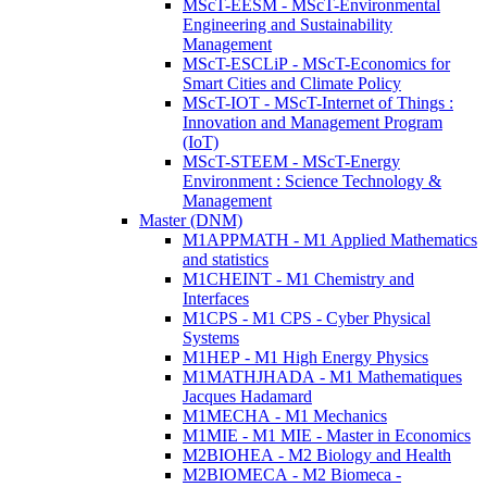
MScT-EESM - MScT-Environmental
Engineering and Sustainability
Management
MScT-ESCLiP - MScT-Economics for
Smart Cities and Climate Policy
MScT-IOT - MScT-Internet of Things :
Innovation and Management Program
(IoT)
MScT-STEEM - MScT-Energy
Environment : Science Technology &
Management
Master (DNM)
M1APPMATH - M1 Applied Mathematics
and statistics
M1CHEINT - M1 Chemistry and
Interfaces
M1CPS - M1 CPS - Cyber Physical
Systems
M1HEP - M1 High Energy Physics
M1MATHJHADA - M1 Mathematiques
Jacques Hadamard
M1MECHA - M1 Mechanics
M1MIE - M1 MIE - Master in Economics
M2BIOHEA - M2 Biology and Health
M2BIOMECA - M2 Biomeca -