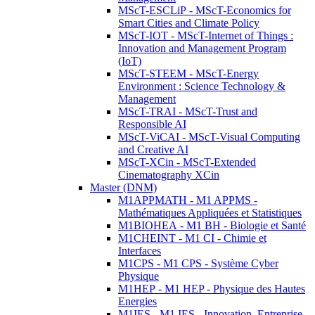
MScT-ESCLiP - MScT-Economics for
Smart Cities and Climate Policy
MScT-IOT - MScT-Internet of Things :
Innovation and Management Program
(IoT)
MScT-STEEM - MScT-Energy
Environment : Science Technology &
Management
MScT-TRAI - MScT-Trust and
Responsible AI
MScT-ViCAI - MScT-Visual Computing
and Creative AI
MScT-XCin - MScT-Extended
Cinematography XCin
Master (DNM)
M1APPMATH - M1 APPMS -
Mathématiques Appliquées et Statistiques
M1BIOHEA - M1 BH - Biologie et Santé
M1CHEINT - M1 CI - Chimie et
Interfaces
M1CPS - M1 CPS - Système Cyber
Physique
M1HEP - M1 HEP - Physique des Hautes
Energies
M1IES - M1 IES - Innovation, Entreprise